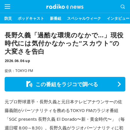
防災
ポッドキャスト
新番組
スペシャルウィーク
インタビュー
長野久義「過酷な環境のなかで…」現役
時代には気付かなかった“スカウト”の
大変さを告白
2026.06.06 up
提供：TOKYO FM
この番組をラジコで調べる
元プロ野球選手・長野久義と元日本テレビアナウンサーの佐
藤義朗がパーソナリティを務めるTOKYO FMのラジオ番組
「SGC presents 長野久義 El Dorado〜新・黄金時代〜」（毎
週日曜 8:00～8:30）。長野久義がラジオパーソナリティに初