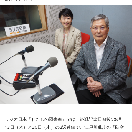
す！
『ガクヅケのオールナイトニッポン0(ZERO)』は、8月17日
（月）27時からニッポン放送を含む全国ネットで生放送。ラ
新幹線移動中の耳のお供に♪
ジオ・radikoを使って聴けるほか、radikoのエリアフリー機
能を使えば全国どこからでも聴くことができる。
詳細はこちらから
■ガクヅケ コメント
【船引】
『三四郎のオールナイトニッポン0 年越し初笑いSP』の優勝
特番の話が半年以上なかったのでもう忘れられてるのかと思
ってましたが、「満を持して」たんですね。僕も借りていた
物を長いこと返し忘れていたときとかに「満を持して…」って
使っていこうと思います。満を持していただいたからには本
番では信じられない文字量を喋りますのでよろしくお願いし
ラジオ日本『わたしの図書室』では、終戦記念日前後の8月
ます！
13日（木）と20日（木）の2週連続で、江戸川乱歩の「防空