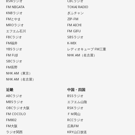
BSNラジオ
CBCラジオ
ですか。財源ありますぜみたいな話になるのかなと。（笑）2
FM NIIGATA
TOKAI RADIO
年持ちゃいいわけですから」
KNBラジオ
ぎふチャン
FMとやま
ZIP-FM
寺島
MROラジオ
「そうですね」
FM AICHI
エフエム石川
FM GIFU
FBCラジオ
SBSラジオ
上念
「本当は、でも歳出削減した方がいいんですよ。減税し
FM福井
K-MIX
た分だけ恒久的に政府を小さくした方がインフレの時にはイ
YBSラジオ
レディオキューブ FM三重
FM FUJI
NHK AM（名古屋）
ンフレ対策になるんですけどね。まあでも小さくしないで、
SBCラジオ
このまま現状維持でやるっつんだったら、2年ぐらいだったら
FM長野
持ちますよ。山本五十六ですよね」
NHK AM（東京）
NHK AM（名古屋）
寺島
「なるほど」
近畿
中国・四国
ABCラジオ
BSSラジオ
MBSラジオ
エフエム山陰
上念
「1年や2年なら持たせてみせるみたいなね」
OBCラジオ大阪
RSKラジオ
FM COCOLO
ＦＭ岡山
FM802
RCCラジオ
FM大阪
広島FM
ラジオ関西
KRY山口放送