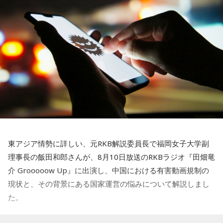
「番組丸6年！ゲスト6人夏物語～現金6万円もあたる！～」
誕生日プレゼントとして……。
をお聴き逃しなく。
若井：彼女と参戦したんだね！ で、次の日が彼女の誕生日
で、もう1つのプレゼントとして婚約指輪を渡してプロポーズ
したんだ！
ニッポン放送「ナイツ ザ・ラジオショー」 『番組丸6年！
ゲスト6人夏物語～現金6万円もあたる！～』
大森：もう、そう書いてまとめてくれてるのよ（笑）。
■放送日時：8月24日（月）～8月27日（木） 13時～15時
30分
若井：そして、背中を押してくれたのはミセス先生たちだっ
■出演者：
東アジア情勢に詳しい、元RKB解説委員長で福岡女子大学副
たんだ！
8月24日（月）ナイツ、平野ノラ ＜ゲスト＞中山秀征、鈴
理事長の飯田和郎さんが、8月10日放送のRKBラジオ『田畑竜
木保奈美
介 Grooooow Up』に出演し、中国における有害動画規制の
大森：そうですよ！
8月25日（火）ナイツ、山﨑ケイ（相席スタート） ＜ゲス
現状と、その背景にある国家運営の悩みについて解説しまし
ト＞野呂佳代
た。
若井：本当にありがとうございました！
8月26日（水）ナイツ、安藤なつ（メイプル超合金） ＜ゲ
スト＞清水ミチコ、平野レミ