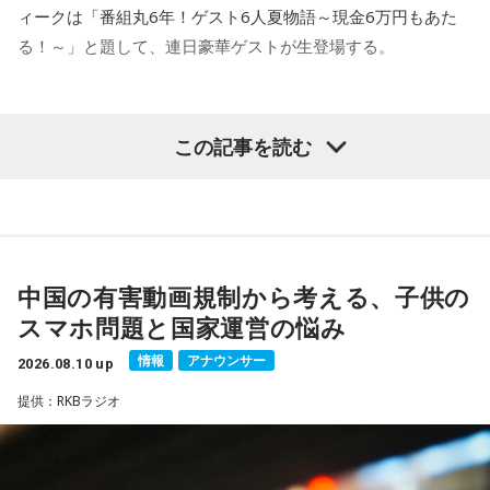
ィークは「番組丸6年！ゲスト6人夏物語～現金6万円もあた
とうございました！（宮城県 22歳 男の子）
る！～」と題して、連日豪華ゲストが生登場する。
＊
初日となる8月24日（月）のゲストは、タレントの中山秀征
この記事を読む
大森：えー！ ありがとう！ うれしいですね！ だってすごい
と、番組初登場の俳優・鈴木保奈美。長年芸能界で活躍し続
くない？ うちのライブの後にそのままの流れで結婚のプロポ
ける2人に話を伺う。25日（火）は人気作品へ出演し続ける
俳優・野呂佳代が出演。ドラマウォッチャーとして知られる
ーズをしてさ！
ナイツ・塙とのトークに注目が集まる。26日（水）は料理愛
好家の平野レミが番組初登場。加えて、 ニッポン放送『ラジ
若井：おいおいおいおい！
中国の有害動画規制から考える、子供の
オビバリー昼ズ』の木曜日でナイツと共演している清水ミチ
スマホ問題と国家運営の悩み
コも出演する。そして最終日となる27日（木）のゲストはシ
藤澤：大切な日にしてくれたんだね！
情報
アナウンサー
ークレット。誰がゲストに来るか当日までお楽しみに。
2026.08.10 up
提供：RKBラジオ
大森：すっげぇ！
そして、生放送で聴いていると、番組6年にちなんで現金6万
円があたる特別企画も実施予定。連日、豪華ゲストが登場す
る8月24日(月)からの『ナイツ ザ・ラジオショー』の特別企画
若井：彼女と参戦して、次の日が彼女の誕生日で！ そして、