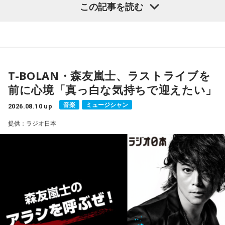
この記事を読む
8月27日（木）ナイツ、箕輪はるか（ハリセンボン） ＜ゲ
大森：うれしいね！ 本当におめでとう！
スト＞シークレット
■番組メールアドレス：
rs@1242.com
藤澤：ありがとう！ おめでとう！
■番組ハッシュタグ：#ナイツラジオショー
■番組ホームページ：
https://www.1242.com/radioshow/
＜番組概要＞
T-BOLAN・森友嵐士、ラストライブを
前に心境「真っ白な気持ちで迎えたい」
番組名：SCHOOL OF LOCK!
放送日時：月曜～木曜 22:00～23:55／金曜 22:00～22:55
音楽
ミュージシャン
2026.08.10 up
パーソナリティ：アンジー校長（アンジェリーナ1/3・
提供：ラジオ日本
Gacharic Spin）、たんぼ教頭（溝上たんぼ）
番組Webサイト：
https://www.tfm.co.jp/lock/
番組公式X：
@sol_info