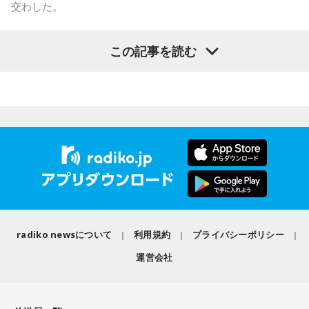
交わした。
この間の為替介入で儲かったお金でも使った
この記事を読む
らいかがですか
寺島
「きのうの産経新聞。全容見えぬ所得連動給付。政府は5
日の閣議で消費税減税とともに、2029年4月から所得に連動
した新たな給付制度「所得連動給付」を本格導入することを
決めました。税や社会保険料負担が重い中低所得者を支援す
る制度だと言いますが、給付額、支援対象の所得水準、財源
規模などは白紙状態です。本格導入までに国民の納得を得ら
れる制度設計にたどり着けるかが焦点になると出ています。
radiko newsについて
利用規約
プライバシーポリシー
所得連動給付は、一定の就労の所得がある中低所得の個人を
対象とし、所得に応じて給付額が変わることが特徴です。働
運営会社
く高齢者も対象に含め、広く支援する制度にすると言いま
す。これは上念さんはどうお考えでしょう」