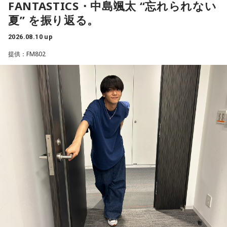
FANTASTICS・中島颯太 “忘れられない
て、みんなの顔を見たら、どんな気持ちになるんだろうね。
夏” を振り返る。
そこでなんかドンと特別な感情が生まれるんじゃないのか
な」
2026.08.10 up
提供：FM802
武道館公演に向けては、メンバーやスタッフと準備を重ね、
「できることは全部やってきた」と話す。だからこそ、当日
は「真っ白な気持ち」でステージに立ちたいという。「始ま
った流れの中で自然に流れていく。みんなのエネルギーを全
部受け取って、流れのまま流れていく一夜を過ごせたらいい
のかなって」
森友にとって、ライブは事前にすべてを決めるものではな
い。観客の拍手や歌声、歓声、表情、涙など、その場で生ま
れるものを受け取ることで、「その一夜の一瞬一瞬が生まれ
ていく」と語った。また、今回のラストライブツアーについ
て、「ライブというよりは、俺たちにとっては生き様、生き
方をこういう形に選んだ。だからライブじゃなくて生き様そ