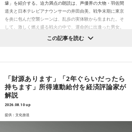
壕」を紹介する。迫力満点の朗読は、声優界の大物・羽佐間
【木田】
道夫と日本テレビアナウンサーの井田由美。戦争末期に東京
初めまして。マセキ芸能社でお笑いをやってます、ガクヅケ
を炎に包んだ空襲シーンは、乱歩の実体験から生まれた。そ
と申します。ガクヅケを知らないあなたに（ガクヅケってお
して、激しく燃え盛る戦火の中で、運命的に出逢った男女。
もしろいやん）と思ってもらうために、マイクの前で最高の
全編に乱歩独特のエロティシズムと背徳の美学が炸裂する。
この記事を読む
パフォーマンスを披露したいと思います。そんな場を与えて
くださったオールナイトニッポン様に感謝しています。オー
ルナイトニッポン様、ありがとうございます。当日はよろし
くお願い致します。失礼致します。
「財源あります」「2年ぐらいだったら
持ちます」所得連動給付を経済評論家が
■番組タイトル：『ガクヅケのオールナイトニッポン
解説
0(ZERO)』
2026.08.10 up
■放送日時：2026年8月17日（月）27時～28時30分
提供：文化放送
■パーソナリティ：ガクヅケ
■メールアドレス：
gk@allnightnippon.com
■番組X：@Ann_Since1967