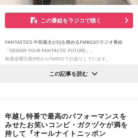
のものだった」と振り返った。「ライブを完璧にちゃんとや
るってことがゴールじゃなくて、限りある時間の中で今日と
この番組をラジコで聴く
いう一日を、一夜を、この瞬間を全力で生きること。その積
み重ねなんじゃないのかな」
FANTASTICS 中島颯太がDJを務めるFM802のラジオ番組
日本武道館でのファイナルも、最後だから特別なのではな
「DESIGN YOUR FANTASTIC FUTURE」。
く、「この一夜を俺たちらしく、その日を精一杯最高に生き
毎週金曜日夜8時からFM802でお送りしています。
たい」と森友。番組では、今回のツアーで語られてきた物語
をもとに制作した絵本を、武道館公演で販売することも発表
この記事を読む
今夜は録音そたでお届けしました！お付き合いいただきあり
した。会場では、ファンに喜んでもらうためのさまざまな準
がとうございました。
備を進めているという。
今夜のDYFFは、“今夜だけのサウンドトラック”をテーマに、
最後のステージを前に、森友はファンへ向けて「全部、もう
夏ソングをたっぷりお届けしました！
全てを受け取って帰っていて欲しい」と呼びかけた。約10年
年越し特番で最高のパフォーマンスを
にわたる再始動後の歩みを経て、T-BOLANはいよいよ日本武
番組のオープニングでは、吹奏楽コンクールで金賞を受賞し
みせたお笑いコンビ・ガクヅケが満を
道館のステージへ。「その夜は全部出し切って笑っていた
たリスナーさんからの嬉しい報告が。昨年の悔しさをバネに
持して『オールナイトニッポン
い」森友がそう語るラストライブで、どんな一夜が生まれる