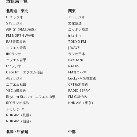
放送局一覧
上念
「これはだから公約通りですよね。給付付き税額控除を
北海道・東北
関東
やると。それと合わせて消費税の減税も考えると」
HBCラジオ
TBSラジオ
STVラジオ
文化放送
AIR-G'（FM北海道）
ニッポン放送
寺島
「まあ、つなぎでね」
FM NORTH WAVE
interfm
RAB青森放送
TOKYO FM
上念
エフエム青森
「これをやったら消費税は元に戻しますということで。
J-WAVE
IBCラジオ
ラジオ日本
一応これで、2年後に必ず戻すと言ったことは大義名分が立つ
エフエム岩手
BAYFM78
かなと。そうすると「財源が～」とか言ってる人も、まあ百
tbcラジオ
NACK5
Date fm（エフエム仙台）
FMヨコハマ
歩譲って――本当は歳出削減でやるべきだと思いますけど
ABSラジオ
LuckyFM茨城放送
――財源ということになっても2年持ちゃあいいんでしょ。こ
エフエム秋田
CRT栃木放送
の間の為替介入で儲かったお金でも使ったらいかがですかと
YBC山形放送
RADIO BERRY
Rhythm Station エフエム山形
FM GUNMA
か。大体、名目GDP成長率の3倍ぐらい税収って伸びるんです
RFCラジオ福島
NHK AM（東京）
よ。最低でも2倍ぐらいはね。それをお使いになったらいかが
ふくしまFM
ですかみたいな話なんで。そうすると、財源論っていうのも
NHK AM（札幌）
NHK AM（仙台）
全然説得力を失うかと。小渕優子さん、何のために税調やめ
たんですかみたいな。よく勉強した方が良かったんじゃない
北陸・甲信越
中部