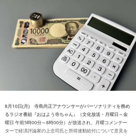
■番組ハッシュタグ：#ガクヅケANN0
◆この番組は、radikoのタイムフリー機能で、放送1週間後ま
で聴くことができる。
⇒
http://radiko.jp/share/?sid=LFR&t=20260818030000
8月10日(月) 寺島尚正アナウンサーがパーソナリティを務め
るラジオ番組『おはよう寺ちゃん』（文化放送・月曜日～金
曜日 午前5時00分～8時00分）が放送され、月曜コメンテー
ターで経済評論家の上念司氏と所得連動給付について意見を