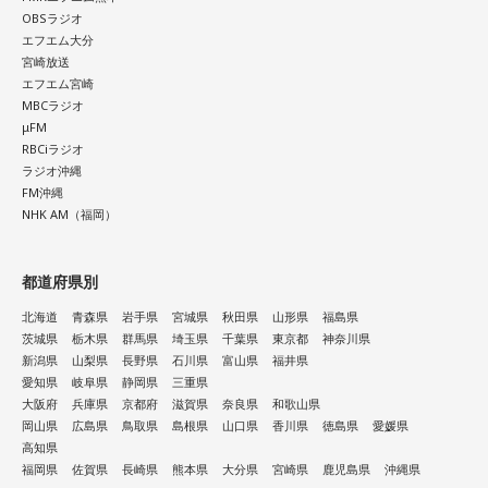
OBSラジオ
エフエム大分
宮崎放送
エフエム宮崎
MBCラジオ
μFM
RBCiラジオ
ラジオ沖縄
FM沖縄
NHK AM（福岡）
都道府県別
北海道
青森県
岩手県
宮城県
秋田県
山形県
福島県
茨城県
栃木県
群馬県
埼玉県
千葉県
東京都
神奈川県
新潟県
山梨県
長野県
石川県
富山県
福井県
愛知県
岐阜県
静岡県
三重県
大阪府
兵庫県
京都府
滋賀県
奈良県
和歌山県
岡山県
広島県
鳥取県
島根県
山口県
香川県
徳島県
愛媛県
高知県
福岡県
佐賀県
長崎県
熊本県
大分県
宮崎県
鹿児島県
沖縄県