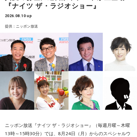
（写真左から）Mrs. GREEN APPLE 大森元貴、藤澤涼架、若
『ナイツ ザ・ラジオショー』
井滉斗
2026.08.10 up
提供：ニッポン放送
＜リスナーからのメッセージ＞
こんばんは！ 先日開催された「ゼンジン未到とイ/ミュータブ
ル」に彼女と参戦しました。
ライブの次の日が彼女の誕生日で、「このまま終わってほし
くない」と思えるほど2人で最高の思い出になりました。
そして！ 私は彼女にもう1つの誕生日プレゼントとして婚約
指輪を渡し、プロポーズをしました。喜んで受け取ってもら
い、プロポーズは成功しました！ 同じアーティストのライブ
に行ってそのままの流れで渡すのはとても緊張しましたが、
ニッポン放送『ナイツ ザ・ラジオショー』（毎週月曜～木曜
13時～15時30分）では、8月24日（月）からのスペシャルウ
背中を押してくれたのはミセス先生たちです。本当にありが