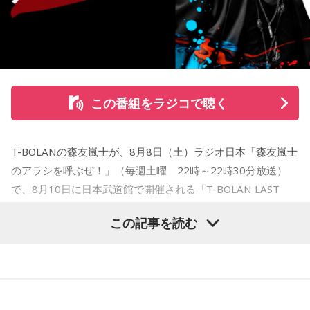
この番組をラジコで聴く
T-BOLANの森友嵐士が、8月8日（土）ラジオ日本「森友嵐士
のアラシを呼ぶぜ！」（毎週土曜 22時～22時30分放送）
で、8月10日に日本武道館で開催される「T-BOLAN LAST
LIVE TOUR」を前に、現在の心境を語った。
この記事を読む
昨年9月からスタートしたラストライブツアーも、いよいよフ
ァイナルへ。森友は「今どんな気持ちですか？とかいろいろ
聞かれることが多い」としながら、「まだ実感がそんなにな
い」と率直に語った。「リハーサルが終わって会場に入っ