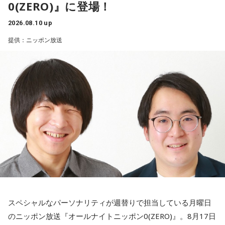
仲間と積み重ねてきた努力が実を結んだというエピソード
0(ZERO)』に登場！
のか。8月10日、日本武道館でその瞬間を迎える。
に、颯太氏も高校3年生の夏休み、FANTASTICSのオーディシ
2026.08.10 up
ョンに挑戦していた当時を振り返り。合宿審査などを経て、
番組ではさらに、T-BOLANの活動再開から現在に至るまでの
提供：ニッポン放送
夢だったグループのメンバーに選ばれたあの夏は、「自分の
歩みや、森友がライブで大切にしていること、メンバー・上
青春そのもの」と話すほど、今でも忘れられない特別な思い
野博文との出来事についてもトークを展開。ラストライブを
出なんだそうです◎
目前に控えた森友嵐士の言葉を、ぜひ番組でチェックしてほ
しい。詳しくはradikoタイムフリーで！
さらに、小学生時代の同級生との再会を報告してくれたリス
ナーさんからのメッセージをきっかけに、颯太氏も久しぶり
に高校時代の仲良し4人組で集まったエピソードを。焼肉を食
べて、ラウンドワンのスポッチャへ。「懐かしい〜」の一言
だけで何時間も盛り上がれたという、学生時代の空気がその
まま戻ってきたような時間だったそうです☆
さらに最近あった青春の続きのようなお話も。東京で参加し
たサッカーの集まりで、なんと中学生の頃に所属していたフ
スペシャルなパーソナリティが週替りで担当している月曜日
ットサルチーム、シュライカー大阪時代のチームメイトと偶
のニッポン放送『オールナイトニッポン0(ZERO)』。8月17日