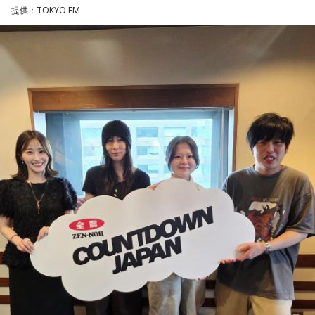
■募集メール
提供：TOKYO FM
山田「球速がすごくて、僕も追いつけるように頑張ります」
◎メールテーマ『鬼事』
――オールスターゲームの前に1軍へ復帰しました。ここまで
TVアニメ『逃げ上手の若君』第2期オープニングテーマ「鬼
2試合に登板してみていかがですか？
事」。中島健人はこの「鬼事」を「日々のイラッとした出来
山田「自分の持ち味が出せて抑えられることができたので、
事」や「心がザワザワした、モヤモヤした事」を表す言葉と
そこは1番よかったのかなと思います。試合で投げる、野球が
してカジュアルに使っています。そんな、あなたの周りで起
できる感謝というのも再び感じることができましたし、野球
きた「鬼事」を教えてください。
が楽しかったですね」
中島健人が、どう立ち回ればよかったのか手を差し伸べま
す。
――今シーズンの登板はまだ2試合ですが、ヒットを1本も打
たれていないです。
※ メールの件名は「鬼事」でお願いします。
山田「そうなんですか？ 何の意識もしていないです（笑）。
1イニングを無失点で抑える。どれだけピンチを作っても無失
◎コーナー『人生アイズ相談ドラゴン』
点で抑えるというのが中継ぎの仕事なので、それができたと
「仕事場の上司、良い人なんだけどここが好きになれなく
いうのは本当にいいことなのかなと思います」
て…」
「友人と遊んだ時に言われたあの一言がずっとモヤモヤして
※インタビュアー：文化放送・斉藤一美アナウンサー