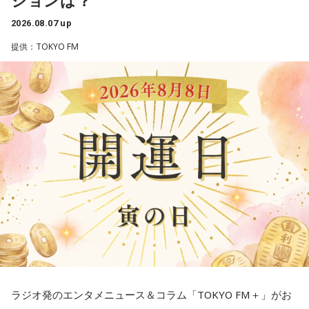
く紹介します。
水の価値を気にしたあなた。裏を返せば、自分の意見に「言
東京池袋占い館セレーネ所属。メンタルケアカウンセラー。
2026.08.07 up
うほどの価値があるのかな」と、自信を持てずにいるのかも
鑑定件数は若い女性を中心に7,000件を超え、占いイベントや
提供：TOKYO FM
しれません。しかし、あなたの考えには、ちゃんと意味があ
アプリの監修も手がける。また、イベントMCや声優としての
ります。肩の力を抜いて、まずは思ったことを口にする練習
活動もしており、芸能関係者からの依頼も多い。
■2026年8月8日はどんな日？
から。
Webサイト：
https://selene-uranai.com/
YouTube：
https://youtu.be/UHrZuZcHTj4
2026年8月8日（土）・先勝
3．壊れる心配はないか……我慢しすぎ度70％
・寅の日
ダムが壊れないか気になったあなた。対立することで関係が
・令和8年8月8日のゾロ目
壊れるのを恐れ、その場を丸く収めるために本音を飲み込む
・六曜「先勝」（午前中が吉とされる）
タイプです。ですが、健全なぶつかり合いは、関係をむしろ
深めるもの。意見を伝えることは、わがままではないと考え
「8」が並ぶことから縁起の良い日というイメージを持つ人も
てみては。
いますが、暦の上では
寅の日
にあたるのが最大の特徴です。
4．どうやって放水しているのか……我慢しすぎ度20％
ラジオ発のエンタメニュース＆コラム「TOKYO FM＋」がお
また、六曜は
先勝
で、一般的には午前中が吉、午後は控えめ
上手な出し方を気にしたあなた。本音を出そうという意識は