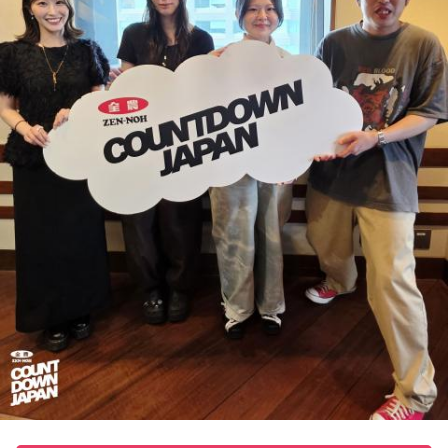
ラマ版「惡の華」では、たかはしほのかさんが劇伴を担当。
そして、今秋には初のアジアツアーの開催が決定していま
す。
遠山：僕は「惡の華」が好きで、（テレビドラマ版ではW主
演の）あのちゃんと鈴木福くんがめちゃくちゃ素晴らしかっ
たですけど、そういうドラマの音楽って、どう作っていく
の？
ほのか：私も今回初めて関わらせてもらったんですけど、今
まで作ってきたライブでやる曲やバンドでやる曲の作り方と
は全然違って……ドラマの映像にいかに没頭させるかが重要と
いうか。リーガルリリーでは、音楽を聴いてほしくて作って
いるんですけれど、ドラマの音楽は、映像を観てもらわない
といけないので、逆に聴いてもらったらダメなんですよ。だ