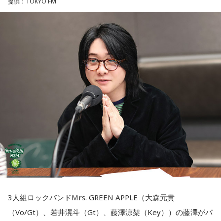
提供：TOKYO FM
・財布を使い始める
活動もしており、芸能関係者からの依頼も多い。
■2026年8月8日はどんな日？
・銀行口座を開設する
Webサイト：
https://selene-uranai.com/
・旅行や出張へ出発する
YouTube：
https://youtu.be/UHrZuZcHTj4
2026年8月8日（土）・先勝
・新しい挑戦を始める
・寅の日
・令和8年8月8日のゾロ目
一方で、「戻る」という意味合いから、結婚や結納などのお
・六曜「先勝」（午前中が吉とされる）
祝い事には向かないとする考え方もあります。暦の解釈には
流派や地域による違いもあるため、一つの目安として参考に
「8」が並ぶことから縁起の良い日というイメージを持つ人も
するとよいでしょう。
いますが、暦の上では
寅の日
にあたるのが最大の特徴です。
■2026年8月8日に財布を新調するのはあり？
また、六曜は
先勝
で、一般的には午前中が吉、午後は控えめ
に過ごすのが良いという考え方があります。
寅の日は、お金に関する縁起の良い日として知られているこ
3人組ロックバンドMrs. GREEN APPLE（大森元貴
とから、財布を購入したり、使い始めたりするタイミングと
（Vo/Gt）、若井滉斗（Gt）、藤澤涼架（Key））の藤澤がパ
■寅の日とは？
して選ぶ人もいます。