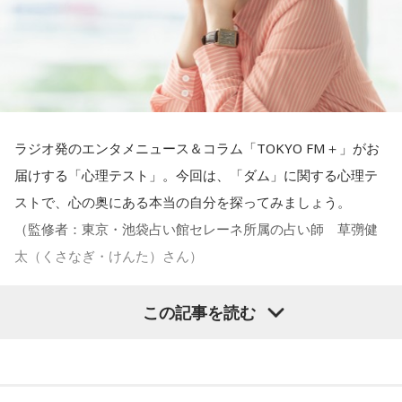
●江原啓之 今夜の格言
【解説】
「フィジカルはスピリチュアルの基本です」
＜番組概要＞
――精神力を支えるのは徹底した体調管理であると説く江
この心理テストでわかることは、あなたの「我慢しすぎ・自
番組名：JA全農 COUNTDOWN JAPAN
原。さらに、日常生活におけるコンディションづくりの重要
己主張ニガテ度」です。
＜番組概要＞
放送エリア：TOKYO FMをはじめとする、JFN全国38局ネッ
性を語ります。
番組名：Dr.Recella presents 江原啓之 おと語り
ト
ダムの水は「溜め込んだ本音や感情」を暗示しています。ダ
放送日時：TOKYO FM／FM 大阪 毎週日曜 22:00～22:25、エ
ラジオ発のエンタメニュース＆コラム「TOKYO FM＋」がお
放送日時：毎週土曜 13:00～13:53
江原：やっぱり、集中力が欠けちゃうしね。だからご飯を食
ムの何が気になったかで、あなたがなぜ言いたいことを飲み
フエム山陰 毎週土曜 12:30～12:55
届けする「心理テスト」。今回は、「ダム」に関する心理テ
パーソナリティ：遠山大輔（グランジ）、潮紗理菜
べて、新しいお家を建てればまたよく寝られたりすると思う
込んでしまうのか……その理由と、我慢の深さがわかります。
出演者：江原啓之、奥迫協子
ストで、心の奥にある本当の自分を探ってみましょう。
番組Webサイト：
https://www.tfm.co.jp/countdownjapan/
けれど、そういう風な自分自身のメンテナンスというか、そ
番組Webサイト：
https://www.tfm.co.jp/oto/
（監修者：東京・池袋占い館セレーネ所属の占い師 草彅健
番組公式X：
@JA_CDJ
れを大事にして、コンディションを常に最高に整えるという
【解答】
太（くさなぎ・けんた）さん）
ことであれば、もしかしたら悩んでいた時期は体調が不安定
だったかもしれない。だって、普段だったら前向きにいける
1．こぼれてしまわないか……我慢しすぎ度90％
この記事を読む
ところが、何かふと不安になっちゃったりするでしょう。
限界が気になったあなた。本音をギリギリまで溜め込んでい
ませんか。「嫌われるかも」という不安から、言葉を飲み込
【質問】
例えば、小さいお子さんがいるときって、やっぱり楽しいけ
み続けてきたのでは。でも、あなたが少し本音を見せても、
山奥の大きなダムを見学しているあなた。
れど身体がついていけないときって、ちょっと子育てが憂鬱
大切な人は離れていきません。小さな「イヤ」から、言葉に