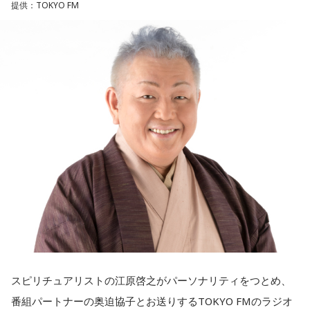
提供：TOKYO FM
◆“真逆な作り方”で楽曲制作
潮：「コニファー」はテレビアニメ「これ描いて死ね」のエ
ンディングテーマとなっています。
リーガルリリーは高校在学時から注目を集め、国内大型ロッ
クフェスにも多数出演するだけでなく、アメリカで開催され
遠山：テレビアニメの楽曲を手がけるのは初めてじゃないよ
た世界最大級の音楽フェスティバル「SXSW（サウス・バイ・
ね？
サウスウエスト）」の出演や中国ツアーの開催など、海外で
のライブも経験。そのほか、2019年公開の映画「惡の華」で
ほのか：はい。
は主題歌と劇中歌を担当し、今年4月から放送されたテレビド
ラマ版「惡の華」では、たかはしほのかさんが劇伴を担当。
遠山：この楽曲はどこから作り始めました？
そして、今秋には初のアジアツアーの開催が決定していま
す。
ほのか：「これ描いて死ね」は、マンガを描くことを題材に
した作品なんですけど、まずは原作を読みました。それで、0
遠山：僕は「惡の華」が好きで、（テレビドラマ版ではW主
から1にするときに、心のなかで薪をくべて火種を燃やしてい
演の）あのちゃんと鈴木福くんがめちゃくちゃ素晴らしかっ
く。そして、風が吹いてめちゃめちゃ燃えていくみたいな。
スピリチュアリストの江原啓之がパーソナリティをつとめ、
たですけど、そういうドラマの音楽って、どう作っていく
そういったものを絶やさずに「自分だけでやっていくぞ！」
番組パートナーの奥迫協子とお送りするTOKYO FMのラジオ