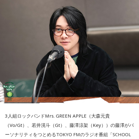
参加できて本当に良かったです。演奏が本当にかっこよく
・新しい挑戦を始める
起の良い日に買いたい」という気持ちから、暦を参考にする
て、ずっと感動していました。特に「ダーリン」と「ケセラ
人もいるという考え方です。
セラ」の時の花火は相性が良すぎて、思わず泣いてしまいま
一方で、「戻る」という意味合いから、結婚や結納などのお
した。帰り道もプレイリストを聴きながら帰っていたのです
祝い事には向かないとする考え方もあります。暦の解釈には
■2026年8月8日に旅行へ行くのは？
がその余韻でまたウルウルしてしまいました。最高の景色と
流派や地域による違いもあるため、一つの目安として参考に
最高の演奏を、本当にありがとうございました。（埼玉県 18
するとよいでしょう。
寅の日は、「千里行って千里帰る」という言い伝えから、旅
歳 女の子）
行や出張にも縁起が良い日とされています。
■2026年8月8日に財布を新調するのはあり？
＊
夏休み期間中ということもあり、旅行や帰省を予定している
寅の日は、お金に関する縁起の良い日として知られているこ
人にとっては、暦を意識するきっかけになるかもしれませ
大森：ありがとうございます！ 花火すごかったですね！
とから、財布を購入したり、使い始めたりするタイミングと
ん。
して選ぶ人もいます。
若井：すごかったよ！ ステージからの景色も花火も最高でし
3人組ロックバンドMrs. GREEN APPLE（大森元貴
もちろん、安全な旅行のためには、天候や交通情報を確認
たけれど。
（Vo/Gt）、若井滉斗（Gt）、藤澤涼架（Key））の藤澤がパ
「お金が無事に戻ってくる」という言い伝えに由来するもの
し、余裕を持ったスケジュールを立てることが何より大切で
ーソナリティをつとめるTOKYO FMのラジオ番組「SCHOOL
で、開運アクションとして親しまれている考え方です。
す。