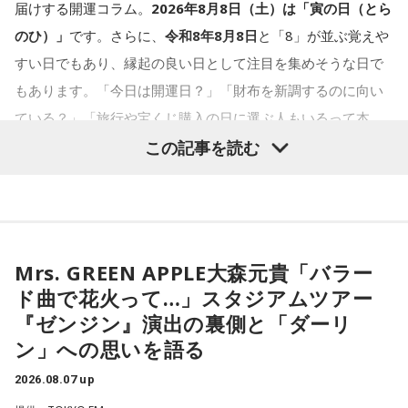
届けする開運コラム。
2026年8月8日（土）は「寅の日（とら
に過ごすのが良いという考え方があります。
しっかり持っているので、我慢しすぎは少なめです。ただ、
のひ）」
です。さらに、
令和8年8月8日
と「8」が並ぶ覚えや
どう言えば角が立たないかを考えすぎて、タイミングを逃す
すい日でもあり、縁起の良い日として注目を集めそうな日で
■寅の日とは？
ことも。完璧を意識しすぎず、素直に伝えてみるのがコツで
もあります。「今日は開運日？」「財布を新調するのに向い
す。
ている？」「旅行や宝くじ購入の日に選ぶ人もいるって本
寅の日とは、12日に一度巡ってくる吉日
です。
当？」など、気になっている人も多いのではないでしょう
この記事を読む
＊
か。
虎は古くから「千里行って千里帰る」という言い伝えがあ
り、「出ていったものが無事に戻ってくる」と考えられてき
我慢できるのは、あなたが優しくて、まわりを思いやれる証
寅の日は、古くから金運や旅立ちに縁起が良いとされる吉日
ました。そのため、お金や旅に関する縁起の良い日として親
拠です。あとは少しだけ、自分の本音も大切にしてあげまし
の1つです。今回は、
2026年8月8日の開運カレンダー
をもと
しまれています。
ょう。
Mrs. GREEN APPLE大森元貴「バラー
に、寅の日とはどんな日なのか、この日に向いているとされ
ド曲で花火って…」スタジアムツアー
ることや、財布の新調、宝くじ購入などについて分かりやす
このことから、寅の日は次のようなタイミングに選ぶ人もい
『ゼンジン』演出の裏側と「ダーリ
■監修者プロフィール：草彅健太（くさなぎ・けんた）
く紹介します。
ます。
ン」への思いを語る
東京池袋占い館セレーネ所属。メンタルケアカウンセラー。
鑑定件数は若い女性を中心に7,000件を超え、占いイベントや
2026.08.07 up
・財布を新調する
アプリの監修も手がける。また、イベントMCや声優としての