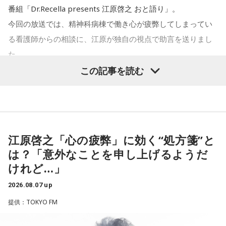
の？
みたいな気持ちと、私がお家で音楽を作っているとき
番組「Dr.Recella presents 江原啓之 おと語り」。
の……“色”かな？ その色がすごく一致している部分があったの
今回の放送では、精神科病棟で働き心が疲弊してしまってい
ほのか：私も今回初めて関わらせてもらったんですけど、今
で、今回はアニメのエンディングテーマとして曲を書かせて
る看護師からの相談に、江原が独自の視点で助言を送りまし
まで作ってきたライブでやる曲やバンドでやる曲の作り方と
もらったんですけど、結構パーソナルな部分が出た作品にな
た。
は全然違って……ドラマの映像にいかに没頭させるかが重要と
りました。
この記事を読む
いうか。リーガルリリーでは、音楽を聴いてほしくて作って
パーソナリティの江原啓之
いるんですけれど、ドラマの音楽は、映像を観てもらわない
遠山：自分自身の内面をすごく辿って探っている曲ですよ
といけないので、逆に聴いてもらったらダメなんですよ。だ
ね？
から、音楽を通して真逆な作り方を体験できて、めちゃめち
江原啓之「心の疲弊」に効く“処方箋”と
＜リスナーからの相談＞
ゃ面白かったです。
ほのか：はい。私は「自分自身を分かってみたい」という気
は？「意外なことを申し上げるようだ
私は精神科病棟で看護師として働いています。幻覚や妄想に
持ちで作品を作っていて、もしかしたら皆さんも何かを作る
けれど…」
より精神症状が不安定な患者さんから、暴言や暴力を振るわ
ときって、自分自身を分かってみたいから作るんじゃないか
れることがあります。病気だからと割り切って仕事に就いて
2026.08.07 up
なと思って、そういう曲を作りました。
（左から）たかはしほのかさん、海さん
いるのですが、心が疲れてきています。私生活は充実してお
提供：TOKYO FM
り、夫と新しく家を建てるためにも仕事は辞められません。
遠山：海ちゃんはどうですか？