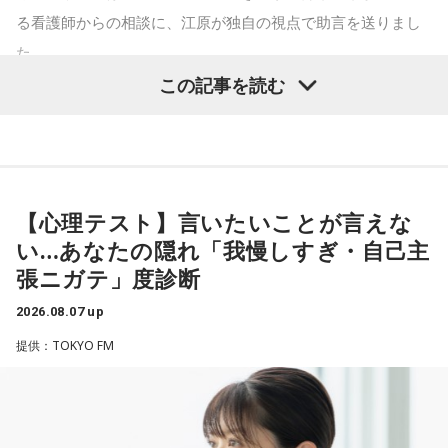
ンを持っていくのがとっても大変だと思うの。
けします。
る看護師からの相談に、江原が独自の視点で助言を送りまし
遠山：この楽曲はどこから作り始めました？
た。
これ、ばかにならなくて、私、いつもフィジカルとスピリチ
----------------------------------------------------
この記事を読む
ほのか：「これ描いて死ね」は、マンガを描くことを題材に
ュアルというものは、いつも同じく同等に思わなきゃダメだ
この日の放送をradikoタイムフリーで聴く
パーソナリティの江原啓之
した作品なんですけど、まずは原作を読みました。それで、0
と言っているんです。昔から「健全な身体に健全な精神宿
※放送エリア外の方は、プレミアム会員の登録でご利用いた
から1にするときに、心のなかで薪をくべて火種を燃やしてい
る」って言いますでしょう？
だけます。
く。そして、風が吹いてめちゃめちゃ燃えていくみたいな。
----------------------------------------------------
【心理テスト】言いたいことが言えな
そういったものを絶やさずに「自分だけでやっていくぞ！」
それは、例えばご病気の方とかはダメだとか、そういう風に
＜リスナーからの相談＞
い…あなたの隠れ「我慢しすぎ・自己主
みたいな気持ちと、私がお家で音楽を作っているとき
差別しているわけではなくてね。私達、コンディションが良
私は精神科病棟で看護師として働いています。幻覚や妄想に
＜番組概要＞
張ニガテ」度診断
の……“色”かな？ その色がすごく一致している部分があったの
いと心のコンディションも良くなりません？ やっぱり、寝不
より精神症状が不安定な患者さんから、暴言や暴力を振るわ
番組名：JA全農 COUNTDOWN JAPAN
で、今回はアニメのエンディングテーマとして曲を書かせて
足のときってちょっとネガティブになっちゃったり、笑顔が
れることがあります。病気だからと割り切って仕事に就いて
2026.08.07 up
放送エリア：TOKYO FMをはじめとする、JFN全国38局ネッ
もらったんですけど、結構パーソナルな部分が出た作品にな
ちょっと欠けちゃったりね。
いるのですが、心が疲れてきています。私生活は充実してお
提供：TOKYO FM
ト
りました。
り、夫と新しく家を建てるためにも仕事は辞められません。
放送日時：毎週土曜 13:00～13:53
やっぱり、この世に生きている限りは、フィジカルなことっ
仕事がつらいからこそ私生活が充実する、幸せになるぞとい
パーソナリティ：遠山大輔（グランジ）、潮紗理菜
遠山：自分自身の内面をすごく辿って探っている曲ですよ
てすごく大事なんですよね。だから、よりスピリチュアルを
う気持ちで頑張ろうと思うのですが、患者さんと関わる上で
番組Webサイト：
https://www.tfm.co.jp/countdownjapan/