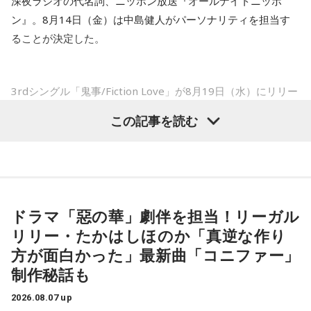
深夜ラジオの代名詞、ニッポン放送『オールナイトニッポ
山田「痛みがない範囲でできていたのですが、痛みの場所が
ン』。8月14日（金）は中島健人がパーソナリティを担当す
動いてしまって、数ミリでも痛みの場所が動くだけで痛みが
ることが決定した。
変わってくるので」
――実戦復帰まで4ヶ月という診断のもと、ファームで最初に
3rdシングル「鬼事/Fiction Love」が8月19日（水）にリリー
投げたのは7月11日でした。リハビリはうまくいったという
スされることを記念して、中島健人が通称“1部”のパーソナリ
この記事を読む
ことでしょうか？
ティを初めて担当する。番組では、新曲「鬼事/Fiction
山田「トレーナーさんのおかげでうまくいったと思います」
Love」の話はもちろん、新曲にまつわるテーマでリスナーか
らメールを募集したり、中島の愛に溢れた遊戯王トークも披
――想定通りにいったということですね。
露する予定。（メールの締切は8月14日（金）正午）
山田「順調にいくのも難しくて、リハビリをしていく上でエ
ドラマ「惡の華」劇伴を担当！リーガル
ラーが出たり、身体との感覚がつながりずらかったりするな
盛りだくさんの内容でお届けする一夜限りの特別番組『中島
リリー・たかはしほのか「真逆な作り
かで、本当にトレーナーさんのおかげでうまくやっていただ
健人のオールナイトニッポン』は8月14日(金)25時からニッポ
きました」
方が面白かった」最新曲「コニファー」
ン放送をキーステーションに全国ネットで放送。
制作秘話も
――石垣島で自主トレをともにした後輩である篠原響投手の
2026.08.07 up
活躍をどうご覧になられましたか？