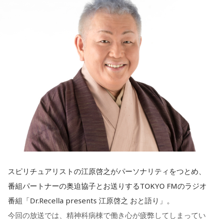
仕事がつらいからこそ私生活が充実する、幸せになるぞとい
◆新曲「コニファー」に込めた想い
う気持ちで頑張ろうと思うのですが、患者さんと関わる上で
海：アニメでは、マンガ大好きな女の子が、同人誌とかを売
の心持ちについてアドバイスをいただけないでしょうか？
るようなイベントに行って「自分でも描けるんだ！」と思っ
遠山：リーガルリリーは、7月11日（土）に新曲「コニファ
て、そこから自分で描き始めるんですけど、それが私自身の
ー」を配信リリースしました。おめでとうございます。
＜江原からの回答＞
音楽体験とすごくつながっていて。
ほのか・海：ありがとうございます。
――患者からの暴言や暴力に心が折れそうになりながらも、
「あ、自分もバンドできるんだ」みたいな、そういうときの
過酷な現場で奮闘する看護師の相談に対し、江原は「意外な
ワクワク感のようなものが、いろんな不安や葛藤を飛び越え
潮：「コニファー」はテレビアニメ「これ描いて死ね」のエ
ことを申し上げるようだけれど……」と前置きした上で、具体
ちゃうみたいな、そういうバイタリティのある曲だなと思い
ンディングテーマとなっています。
的なアドバイスを提示しました。
ます。歌詞は自分と向き合っている部分も結構あるんですけ
ど、音像がかなり爽やかなので、そういうものを飛び越えて
遠山：テレビアニメの楽曲を手がけるのは初めてじゃないよ
江原：私はね、ちょっと意外なことを申し上げるようだけれ
いくような“若さ”をすごく感じました。
スピリチュアリストの江原啓之がパーソナリティをつとめ、
ね？
ど、「体力」だと思います。やっぱり、ちゃんと食べて、よ
番組パートナーの奥迫協子とお送りするTOKYO FMのラジオ
く寝る。で、やっぱり看護師さんって不規則でしょう？ 夜勤
次回8月8日（土）の放送は、シンガーソングライター・バー
番組「Dr.Recella presents 江原啓之 おと語り」。
ほのか：はい。
とかね。いろいろとシフトがあるから、身体のコンディショ
チャルYouTuberのぼっちぼろまるさんをゲストに迎えてお届
今回の放送では、精神科病棟で働き心が疲弊してしまってい