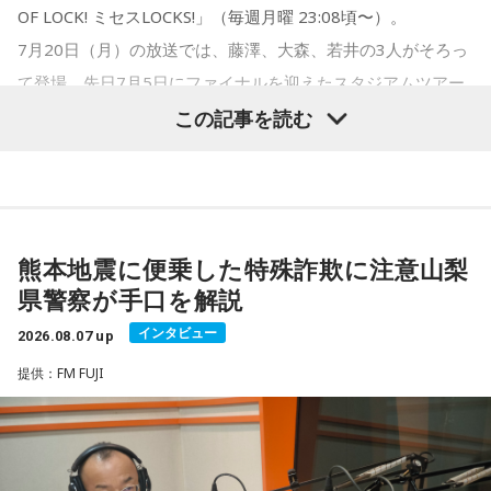
藤澤：そうだよね！
OF LOCK! ミセスLOCKS!」（毎週月曜 23:08頃〜）。
7月20日（月）の放送では、藤澤、大森、若井の3人がそろっ
ただし、財布を新調したからといって金運の上昇が保証され
■2026年8月8日に向いているとされること
大森：「ダーリン」で、本編ラストで花火が上がるというの
て登場。先日7月5日にファイナルを迎えたスタジアムツアー
るわけではありません。あくまでも縁起担ぎとして取り入れ
は結構すごいです。「ケセラセラ」って今まででも花火が上
「ゼンジン未到とイ/ミュータブル〜間奏編〜」を振り返りま
この記事を読む
られている習慣です。
2026年8月8日は、寅の日と先勝が重なる日です。暦を意識す
がったりというか、大きい演出ってすごく親和性があると思
した。
る人の中には、次のような予定をこの日に合わせる人もいま
うのだけれど。
■2026年8月8日に宝くじを買うのは？
す。
「ダーリン」でというのはやっぱりミュージックビデオがあ
寅の日は、金運にまつわる吉日として紹介されることが多い
・財布を新調する、または使い始める
Mrs. GREEN APPLE大森元貴
熊本地震に便乗した特殊詐欺に注意山梨
あいう感じだったから、すごくみんな受け入れられるという
ため、宝くじを購入するタイミングとして意識する人もいま
・銀行口座を開設する
県警察が手口を解説
か良かったのかなと思うのだけれど。バラード曲で花火って
す。
・旅行や帰省、出張へ出発する
インタビュー
結構僕の中では「おー、そっかそうか」となって。演出チー
2026.08.07 up
・資格の勉強や新しい習い事を始める
＜リスナーからのメッセージ＞
ムと話を進めていったんだよね！
提供：FM FUJI
一方で、宝くじの当選を保証するものではありません。「縁
・神社へ参拝する
ミセス先生、こんばんは！ 7月5日のファイナルに参戦しまし
起の良い日に買いたい」という気持ちから、暦を参考にする
・仕事や趣味の新たな目標を立てる
た！ 私にとって初めての「ゼンジン」シリーズだったので、
若井：めちゃくちゃ素敵だったね！
人もいるという考え方です。
参加できて本当に良かったです。演奏が本当にかっこよく
また、六曜の「先勝」は一般的に
午前中が吉
とされているた