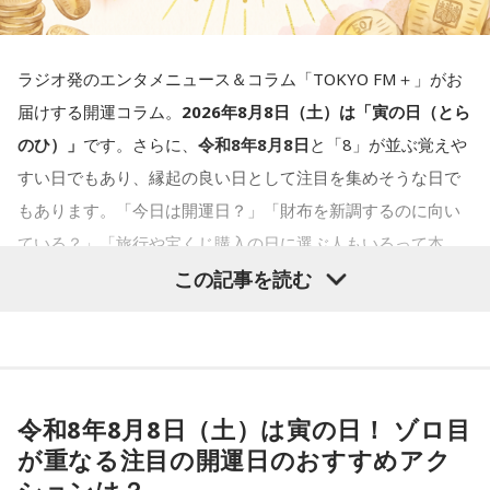
＜番組概要＞
ダムの水は「溜め込んだ本音や感情」を暗示しています。ダ
4．どうやって放水しているのか……我慢しすぎ度20％
ラジオ発のエンタメニュース＆コラム「TOKYO FM＋」がお
番組名：Dr.Recella presents 江原啓之 おと語り
ムの何が気になったかで、あなたがなぜ言いたいことを飲み
上手な出し方を気にしたあなた。本音を出そうという意識は
届けする開運コラム。
2026年8月8日（土）は「寅の日（とら
放送日時：TOKYO FM／FM 大阪 毎週日曜 22:00～22:25、エ
込んでしまうのか……その理由と、我慢の深さがわかります。
しっかり持っているので、我慢しすぎは少なめです。ただ、
のひ）」
です。さらに、
令和8年8月8日
と「8」が並ぶ覚えや
フエム山陰 毎週土曜 12:30～12:55
どう言えば角が立たないかを考えすぎて、タイミングを逃す
すい日でもあり、縁起の良い日として注目を集めそうな日で
出演者：江原啓之、奥迫協子
【解答】
ことも。完璧を意識しすぎず、素直に伝えてみるのがコツで
もあります。「今日は開運日？」「財布を新調するのに向い
番組Webサイト：
https://www.tfm.co.jp/oto/
す。
ている？」「旅行や宝くじ購入の日に選ぶ人もいるって本
1．こぼれてしまわないか……我慢しすぎ度90％
当？」など、気になっている人も多いのではないでしょう
この記事を読む
限界が気になったあなた。本音をギリギリまで溜め込んでい
＊
か。
ませんか。「嫌われるかも」という不安から、言葉を飲み込
み続けてきたのでは。でも、あなたが少し本音を見せても、
我慢できるのは、あなたが優しくて、まわりを思いやれる証
寅の日は、古くから金運や旅立ちに縁起が良いとされる吉日
大切な人は離れていきません。小さな「イヤ」から、言葉に
拠です。あとは少しだけ、自分の本音も大切にしてあげまし
の1つです。今回は、
2026年8月8日の開運カレンダー
をもと
してみましょう。
ょう。
令和8年8月8日（土）は寅の日！ ゾロ目
に、寅の日とはどんな日なのか、この日に向いているとされ
が重なる注目の開運日のおすすめアク
ることや、財布の新調、宝くじ購入などについて分かりやす
2．こんなに必要なのか……我慢しすぎ度45％
ションは？
■監修者プロフィール：草彅健太（くさなぎ・けんた）