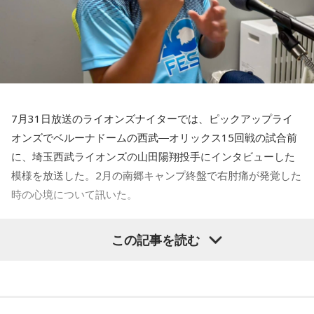
7月31日放送のライオンズナイターでは、ピックアップライ
オンズでベルーナドームの西武―オリックス15回戦の試合前
に、埼玉西武ライオンズの山田陽翔投手にインタビューした
模様を放送した。2月の南郷キャンプ終盤で右肘痛が発覚した
時の心境について訊いた。
――1軍デビューを果たしたプロ3年目の昨シーズンは素晴ら
この記事を読む
しい成績だったかと思いますが、「求めすぎずに自分のやる
べきことをできていた」と振り返りましたね。
山田「チームから与えられた役割をまっとうできたと思うの
で、そこは自分のなかではいい評価をしていた感じです」