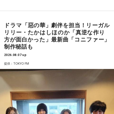
端末めっちゃデカそう」ランキング
こんな感じで、中島健人を1位にランクインさせてください。
ドラマ「惡の華」劇伴を担当！リーガル
※ メールの件名は「ランキング」でお願いします。
（左から）潮紗理菜、たかはしほのかさん、海さん、遠山大
リリー・たかはしほのか「真逆な作り
輔
■番組タイトル：ニッポン放送『中島健人のオールナイトニッ
方が面白かった」最新曲「コニファー」
ポン』
制作秘話も
■放送日時：2026年8月14日（金） 25時～27時 （15日
2026.08.07 up
（土）午前1時〜3時）
◆“真逆な作り方”で楽曲制作
提供：TOKYO FM
ニッポン放送をキーステーションに全国ネットで放送
■パーソナリティ：中島健人
リーガルリリーは高校在学時から注目を集め、国内大型ロッ
■メールアドレス：
kenty@allnightnippon.com
クフェスにも多数出演するだけでなく、アメリカで開催され
■番組公式X：@Ann_Since1967
た世界最大級の音楽フェスティバル「SXSW（サウス・バイ・
■番組ハッシュタグ：#中島健人ANN
サウスウエスト）」の出演や中国ツアーの開催など、海外で
のライブも経験。そのほか、2019年公開の映画「惡の華」で
は主題歌と劇中歌を担当し、今年4月から放送されたテレビド