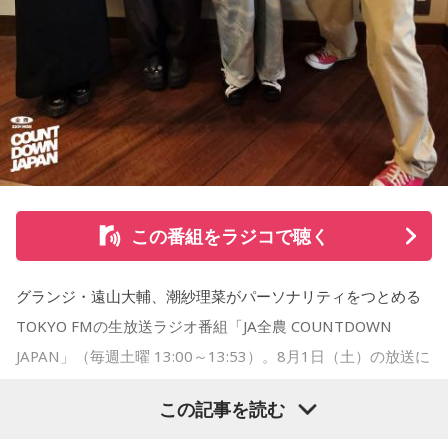
いて…」
「優柔不断な性格のせいで、こんな事が…」
あなたの人生相談を送ってください。その相談を受け、中島
健人が遊戯王の話をします。
※ メールの件名は「決闘」でお願いします。
◎「中島健人イメージランキング」
街の人に調査したら、中島健人が1位にランクインしそうな
この番組をラジコで聴く
「ランキングのタイトルだけ」を送ってきてください。
グランジ・遠山大輔、潮紗理菜がパーソナリティをつとめる
＜例＞
TOKYO FMの生放送ラジオ番組「JA全農 COUNTDOWN
・家の照明、指パッチンで消してそうランキング
・コンビニで「温めますか？」とか「レジ袋はいります
JAPAN」（毎週土曜 13:00～13:53）。8月1日（土）の放送に
か？」とか聞かれる前に全部先に言ってきそうな男ランキン
は、リーガルリリーのたかはしほのかさん（Vo.／Gt.）と海さ
この記事を読む
グ
ん（Ba.）が登場！ 新曲「コニファー」に込めた想いなどを伺
・渋谷のギャル1000人に聴きました「愛用してるタブレット
いました。