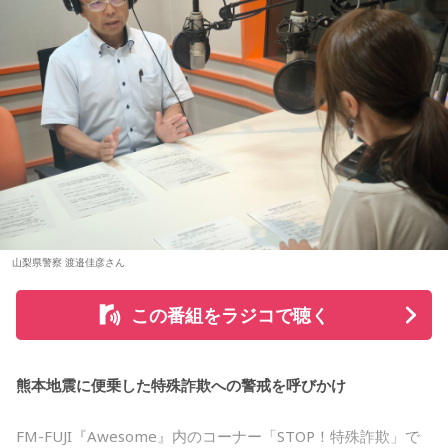
て、ずっと感動していました。特に「ダーリン」と「ケセラ
大森：プレイリストも公開されていますので、ぜひ聴いてほ
■2026年8月8日に旅行へ行くのは？
め、大切な予定を入れる場合は午前中を選ぶという考え方も
セラ」の時の花火は相性が良すぎて、思わず泣いてしまいま
しいね！
あります。
した。帰り道もプレイリストを聴きながら帰っていたのです
寅の日は、「千里行って千里帰る」という言い伝えから、旅
がその余韻でまたウルウルしてしまいました。最高の景色と
藤澤：楽しんでください！
行や出張にも縁起が良い日とされています。
なお、これらは古くから伝わる暦の考え方であり、運気の上
最高の演奏を、本当にありがとうございました。（埼玉県 18
昇や成果を保証するものではありません。自分の予定やライ
歳 女の子）
若井：ありがとう！
夏休み期間中ということもあり、旅行や帰省を予定している
フスタイルに合わせて、無理のない範囲で取り入れるとよい
人にとっては、暦を意識するきっかけになるかもしれませ
でしょう。
＊
ん。
（写真左から）Mrs. GREEN APPLE大森元貴、藤澤涼架、若
山梨県警察 渡邉佳彦さん
■令和8年8月8日の「8」が並ぶ日に注目が集まる理由
大森：ありがとうございます！ 花火すごかったですね！
井滉斗
もちろん、安全な旅行のためには、天候や交通情報を確認
この番組をラジコで聴く
し、余裕を持ったスケジュールを立てることが何より大切で
2026年8月8日は、「令和8年8月8日」と「8」が並ぶ印象的
若井：すごかったよ！ ステージからの景色も花火も最高でし
す。
な日付です。
たけれど。
熊本地震に便乗した特殊詐欺への警戒を呼びかけ
＜番組概要＞
■2026年8月8日に向いているとされること
数字の「8」は、末広がりの形から縁起の良い数字として親し
番組名：SCHOOL OF LOCK!
藤澤：そうだよね！
FM-FUJI『Awesome』内のコーナー「STOP！特殊詐欺」で
まれており、開店日や記念日、イベントの開催日として選ば
放送日時：月曜～木曜 22:00～23:55／金曜 22:00～22:55