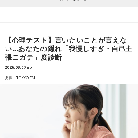
ワクワク感のようなものが、いろんな不安や葛藤を飛び越え
例えば、小さいお子さんがいるときって、やっぱり楽しいけ
これ、ばかにならなくて、私、いつもフィジカルとスピリチ
ちゃうみたいな、そういうバイタリティのある曲だなと思い
れど身体がついていけないときって、ちょっと子育てが憂鬱
ュアルというものは、いつも同じく同等に思わなきゃダメだ
【質問】
ます。歌詞は自分と向き合っている部分も結構あるんですけ
になったりする時って出ちゃうじゃないですか。子どもの元
と言っているんです。昔から「健全な身体に健全な精神宿
山奥の大きなダムを見学しているあなた。
ど、音像がかなり爽やかなので、そういうものを飛び越えて
気な「キャー！」というのも、元気なときには「もう！」と
る」って言いますでしょう？
目の前には、たっぷりと水をたたえた巨大なダムがそびえて
【心理テスト】言いたいことが言えな
いくような“若さ”をすごく感じました。
いうくらいで済むけれど、頭が痛いときはキツイもんね。そ
います。
い…あなたの隠れ「我慢しすぎ・自己主
ういうことなんですよね。
それは、例えばご病気の方とかはダメだとか、そういう風に
その景色を眺めていると、あなたはふとあることが気になり
張ニガテ」度診断
次回8月8日（土）の放送は、シンガーソングライター・バー
差別しているわけではなくてね。私達、コンディションが良
ました。
2026.08.07 up
チャルYouTuberのぼっちぼろまるさんをゲストに迎えてお届
自分の体力、コンディション。「元気」の「気」は中がお米
いと心のコンディションも良くなりません？ やっぱり、寝不
さて、あなたが気になったのはどんなことですか？
けします。
提供：TOKYO FM
（氣）だから、しっかり食べて、元気をつけていってくださ
足のときってちょっとネガティブになっちゃったり、笑顔が
次の中から近いものを1つ選んでください。
い。それも、仕事のうちです。
ちょっと欠けちゃったりね。
----------------------------------------------------
1． 水がこぼれてしまうことはないのか
この日の放送をradikoタイムフリーで聴く
やっぱり、この世に生きている限りは、フィジカルなことっ
2． こんなに水は必要なのか
パートナーの奥迫協子、パーソナリティの江原啓之
※放送エリア外の方は、プレミアム会員の登録でご利用いた
てすごく大事なんですよね。だから、よりスピリチュアルを
3． ひび割れなど壊れる心配はないか
だけます。
発揮したいと思う場合には、フィジカルをとても大切にする
4． どうやって放水しているのか
----------------------------------------------------
ということが大事だと思うんですよね。