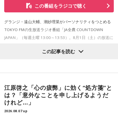
から、音楽を通して真逆な作り方を体験できて、めちゃめち
この番組をラジコで聴く
ゃ面白かったです。
グランジ・遠山大輔、潮紗理菜がパーソナリティをつとめる
TOKYO FMの生放送ラジオ番組「JA全農 COUNTDOWN
JAPAN」（毎週土曜 13:00～13:53）。8月1日（土）の放送に
（左から）たかはしほのかさん、海さん
は、リーガルリリーのたかはしほのかさん（Vo.／Gt.）と海さ
この記事を読む
ん（Ba.）が登場！ 新曲「コニファー」に込めた想いなどを伺
いました。
◆新曲「コニファー」に込めた想い
遠山：リーガルリリーは、7月11日（土）に新曲「コニファ
江原啓之「心の疲弊」に効く“処方箋”と
（左から）潮紗理菜、たかはしほのかさん、海さん、遠山大
ー」を配信リリースしました。おめでとうございます。
は？「意外なことを申し上げるようだ
輔
けれど…」
ほのか・海：ありがとうございます。
2026.08.07 up