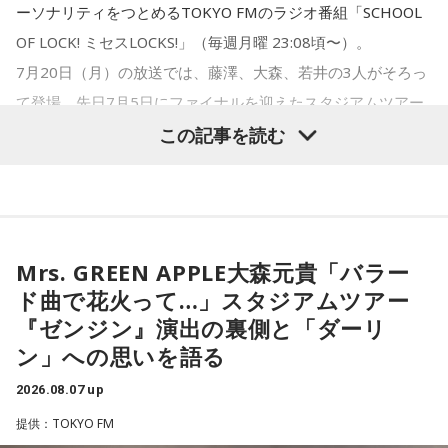
ーソナリティをつとめるTOKYO FMのラジオ番組「SCHOOL
OF LOCK! ミセスLOCKS!」（毎週月曜 23:08頃〜）。
寅の日とは、12日に一度巡ってくる吉日
です。
「お金が無事に戻ってくる」という言い伝えに由来するもの
7月20日（月）の放送では、藤澤、大森、若井の3人がそろっ
で、開運アクションとして親しまれている考え方です。
て登場。先日7月5日にファイナルを迎えたスタジアムツアー
虎は古くから「千里行って千里帰る」という言い伝えがあ
「ゼンジン未到とイ/ミュータブル〜間奏編〜」を振り返りま
り、「出ていったものが無事に戻ってくる」と考えられてき
この記事を読む
ただし、財布を新調したからといって金運の上昇が保証され
した。
ました。そのため、お金や旅に関する縁起の良い日として親
るわけではありません。あくまでも縁起担ぎとして取り入れ
しまれています。
られている習慣です。
このことから、寅の日は次のようなタイミングに選ぶ人もい
■2026年8月8日に宝くじを買うのは？
Mrs. GREEN APPLE大森元貴
Mrs. GREEN APPLE大森元貴「バラー
ます。
ド曲で花火って…」スタジアムツアー
寅の日は、金運にまつわる吉日として紹介されることが多い
『ゼンジン』演出の裏側と「ダーリ
・財布を新調する
ため、宝くじを購入するタイミングとして意識する人もいま
ン」への思いを語る
＜リスナーからのメッセージ＞
・財布を使い始める
す。
2026.08.07 up
ミセス先生、こんばんは！ 7月5日のファイナルに参戦しまし
・銀行口座を開設する
た！ 私にとって初めての「ゼンジン」シリーズだったので、
提供：TOKYO FM
・旅行や出張へ出発する
一方で、宝くじの当選を保証するものではありません。「縁