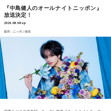
『中島健人のオールナイトニッポン』
――過去2年の苦労は昨シーズンに活きていたということです
放送決定！
ね。
山田「活きていると思います。ウエイトトレーニングなどで
2026.08.08 up
身体作りができたと思うので、結果を出さないといけないと
提供：ニッポン放送
ころで出せたというのはよかったと思います」
――2月の南郷キャンプ終盤で右肘痛が発覚した時の心境を教
えてください。
山田「痛かったですし、手術のタイミングはすごく悩んだの
ですが、3月9日に手術をさせていただいた。痛いままプレー
をしていても成績も上がらないですし、自分としても不安を
抱えながらプレーをするのは嫌だったので、できるだけ早く
手術をして、早く復帰ができるようにというので決断しまし
た」
――以前から痛みはあったのでしょうか？