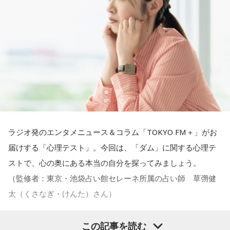
ね？
発揮したいと思う場合には、フィジカルをとても大切にする
の心持ちについてアドバイスをいただけないでしょうか？
番組公式X：
@JA_CDJ
ということが大事だと思うんですよね。
ほのか：はい。私は「自分自身を分かってみたい」という気
＜江原からの回答＞
持ちで作品を作っていて、もしかしたら皆さんも何かを作る
――精神力を支えるのは徹底した体調管理であると説く江
ときって、自分自身を分かってみたいから作るんじゃないか
原。さらに、日常生活におけるコンディションづくりの重要
――患者からの暴言や暴力に心が折れそうになりながらも、
なと思って、そういう曲を作りました。
性を語ります。
過酷な現場で奮闘する看護師の相談に対し、江原は「意外な
ことを申し上げるようだけれど……」と前置きした上で、具体
遠山：海ちゃんはどうですか？
江原：やっぱり、集中力が欠けちゃうしね。だからご飯を食
的なアドバイスを提示しました。
べて、新しいお家を建てればまたよく寝られたりすると思う
ラジオ発のエンタメニュース＆コラム「TOKYO FM＋」がお
海：アニメでは、マンガ大好きな女の子が、同人誌とかを売
けれど、そういう風な自分自身のメンテナンスというか、そ
江原：私はね、ちょっと意外なことを申し上げるようだけれ
届けする「心理テスト」。今回は、「ダム」に関する心理テ
るようなイベントに行って「自分でも描けるんだ！」と思っ
れを大事にして、コンディションを常に最高に整えるという
ど、「体力」だと思います。やっぱり、ちゃんと食べて、よ
ストで、心の奥にある本当の自分を探ってみましょう。
て、そこから自分で描き始めるんですけど、それが私自身の
ことであれば、もしかしたら悩んでいた時期は体調が不安定
く寝る。で、やっぱり看護師さんって不規則でしょう？ 夜勤
（監修者：東京・池袋占い館セレーネ所属の占い師 草彅健
音楽体験とすごくつながっていて。
だったかもしれない。だって、普段だったら前向きにいける
とかね。いろいろとシフトがあるから、身体のコンディショ
太（くさなぎ・けんた）さん）
ところが、何かふと不安になっちゃったりするでしょう。
ンを持っていくのがとっても大変だと思うの。
「あ、自分もバンドできるんだ」みたいな、そういうときの
この記事を読む