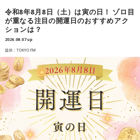
目の前には、たっぷりと水をたたえた巨大なダムがそびえて
になったりする時って出ちゃうじゃないですか。子どもの元
してみましょう。
令和8年8月8日（土）は寅の日！ ゾロ目
います。
気な「キャー！」というのも、元気なときには「もう！」と
が重なる注目の開運日のおすすめアク
その景色を眺めていると、あなたはふとあることが気になり
いうくらいで済むけれど、頭が痛いときはキツイもんね。そ
2．こんなに必要なのか……我慢しすぎ度45％
ションは？
ました。
ういうことなんですよね。
水の価値を気にしたあなた。裏を返せば、自分の意見に「言
2026.08.07 up
さて、あなたが気になったのはどんなことですか？
うほどの価値があるのかな」と、自信を持てずにいるのかも
提供：TOKYO FM
次の中から近いものを1つ選んでください。
自分の体力、コンディション。「元気」の「気」は中がお米
しれません。しかし、あなたの考えには、ちゃんと意味があ
（氣）だから、しっかり食べて、元気をつけていってくださ
ります。肩の力を抜いて、まずは思ったことを口にする練習
1． 水がこぼれてしまうことはないのか
い。それも、仕事のうちです。
から。
2． こんなに水は必要なのか
3． ひび割れなど壊れる心配はないか
3．壊れる心配はないか……我慢しすぎ度70％
パートナーの奥迫協子、パーソナリティの江原啓之
4． どうやって放水しているのか
ダムが壊れないか気になったあなた。対立することで関係が
壊れるのを恐れ、その場を丸く収めるために本音を飲み込む
【解説】
タイプです。ですが、健全なぶつかり合いは、関係をむしろ
●江原啓之 今夜の格言
この心理テストでわかることは、あなたの「我慢しすぎ・自
深めるもの。意見を伝えることは、わがままではないと考え
「フィジカルはスピリチュアルの基本です」
己主張ニガテ度」です。
てみては。