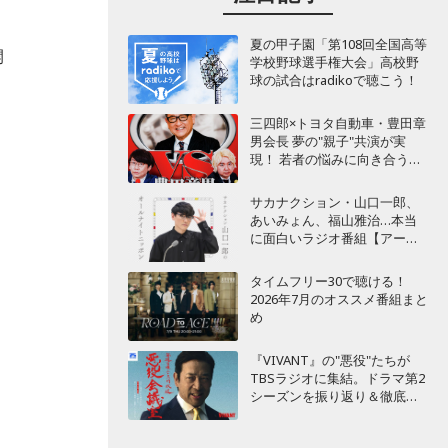
夏の甲子園「第108回全国高等
開
学校野球選手権大会」高校野
球の試合はradikoで聴こう！
三四郎×トヨタ自動車・豊田章
男会長 夢の"親子"共演が実
現！ 若者の悩みに向き合うポ
ッドキャスト番組が始動
サカナクション・山口一郎、
あいみょん、福山雅治…本当
に面白いラジオ番組【アーテ
ィスト編】
タイムフリー30で聴ける！
2026年7月のオススメ番組まと
め
『VIVANT』の"悪役"たちが
TBSラジオに集結。ドラマ第2
シーズンを振り返り＆徹底考
察！