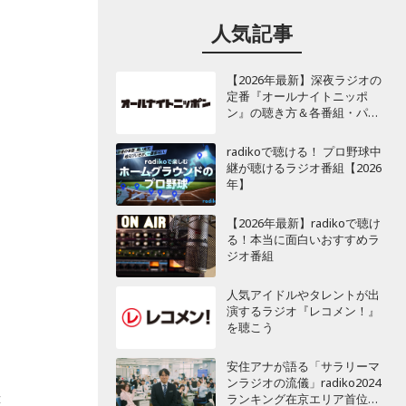
人気記事
【2026年最新】深夜ラジオの
定番『オールナイトニッポ
ン』の聴き方＆各番組・パー
ソナリティ一覧
radikoで聴ける！ プロ野球中
継が聴けるラジオ番組【2026
年】
【2026年最新】radikoで聴け
る！本当に面白いおすすめラ
ジオ番組
人気アイドルやタレントが出
演するラジオ『レコメン！』
を聴こう
安住アナが語る「サラリーマ
ンラジオの流儀」radiko2024
ランキング在京エリア首位
壊