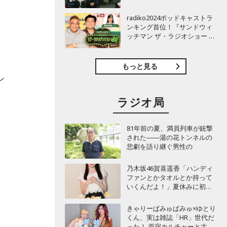
TBSラジオ『安住紳一郎の日
曜天国』インタビュー
radiko2024ポッドキャストラ
ンキング首位！『サンドウィ
ッチマン ザ・ラジオショー サ
タデー』インタビュー
もっと見る
ン
ラジオ局
81年前の夏、満員列車が銃撃
された――湯の花トンネルの
悲劇を語り継ぐ男性の
乃木坂46賀喜遥香「ハンディ
ファンとかタオルとか持って
いくんだよ！」夏休みに初め
て東京旅行するリスナーに全
力アドバイス！
きゃりーぱみゅぱみゅ×ゆとり
くん、実は雑誌「HR」世代だ
った！ 原宿カルチャーと古着