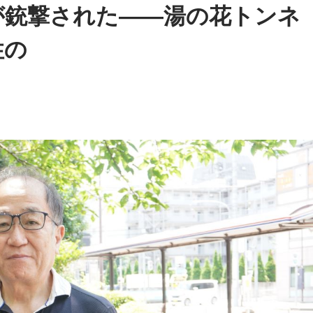
が銃撃された――湯の花トンネ
性の