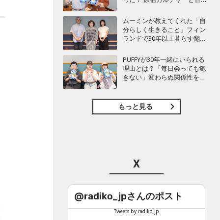
愛を語り尽くす
ムーミンが教えてくれた「自
分らしく生きること」フィン
ランドで30年以上暮らす翻訳
家・森下圭子が語る人生のヒ
ント
PUFFYが30年一緒にいられる
理由とは？「毎日会っても飽
きない」変わらぬ関係性を語
る
もっと見る
X
@radiko_jpさんのポスト
Tweets by radiko_jp