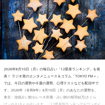
音楽製作：EVIL LINE RECORDS
●江原啓之 今夜の格言
■番組ハッシュタグ： #カリラジ
----------------------------------------------------
充実感を覚えるようです。努力などが認められると、心も落
キャラクターデザイン：えびも
「お掃除は、心も清め、パワーも増します」
■QloveR番組ページ： https://qlover.jp/charisma ※月額
アートディレクション：BALCOLONY.
ち着いて穏やかになれることでしょう。交友関係も好調なの
660円（税込）
＜番組概要＞
で、良い縁ができるかも。
＜番組概要＞
■番組告知映像： https://youtu.be/fjp-_Nw_6AQ
『カリスマ』は、音楽原作キャラクターラッププロジェクト
番組名：杉浦太陽・松井玲奈 日曜まなびより
番組名：Dr.Recella presents 江原啓之 おと語り
『ヒプノシスマイク –Division Rap Battle-』の開発、運営を
放送日時：毎週日曜 7:30～7:55
【3位】魚座（うお座）
放送日時：TOKYO FM／FM 大阪 毎週日曜 22:00～22:25、エ
手掛けるEVIL LINE RECORDSと株式会社Dazedが手掛ける二
パーソナリティ：杉浦太陽、松井玲奈
心の中にあった、わだかまりを解消できるようです。ほっと
フエム山陰 毎週土曜 12:30～12:55
次元キャラクターコンテンツ。
番組Webサイト：
https://www.tfm.co.jp/manabiyori/
できると、自分らしく活動できることでしょう。恋愛に対し
出演者：江原啓之、奥迫協子
番組公式X：
@manabiyori_tfm
ても前向きになれそう。情熱的な相手を通して自分自身も成
【イントロダクション】
番組Webサイト：
http://www.tfm.co.jp/oto/
ここはカリスマハウス。今日もカリスマな彼らは己の中のカ
長できるようです。
リスマ性を日々見つめている。
2026年8月10日（月）の毎日占い「12星座ランキング」を発
表！ ラジオ発のエンタメニュース＆コラム「TOKYO FM＋」
【4位】乙女座（おとめ座）
が、彼らはまだ『真のカリスマ』には辿り着けていないと言
では、今日の運勢や今週の運勢、心理テストなどを配信中で
思い切りの良さを大事にしてみましょう。出かけるときは、
える。故にこうしてカリスマどうしで身を寄せあい、日々カ
す。2026年（令和8年）8月10日（月）のあなたの運勢を、
普段よりもオシャレをすると良いでしょう。モチベーション
リスマ性を育み、さらなる高みを目指すいわば仮住まいの状
東京・池袋占い館セレーネ所属・占い師の桜羽結万(さくら
が上がって、何でも上手くできそう。無難な色よりも、挑戦
態。世間には嘲笑する者もいるだろう。が、カリスマな彼ら
ば・ゆま)さんが占います。「12星座別ランキング＆ワンポイ
的な色を選んでみて。