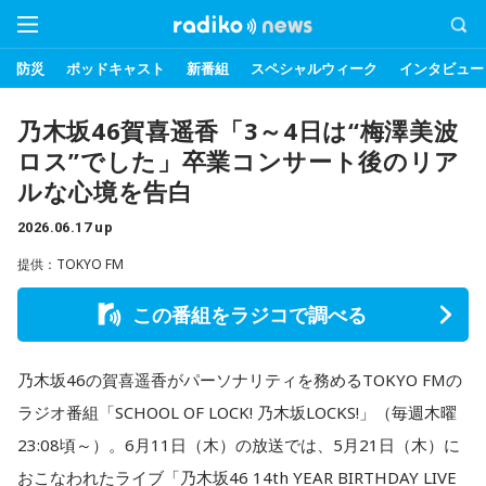
防災
ポッドキャスト
新番組
スペシャルウィーク
インタビュー
乃木坂46賀喜遥香「3～4日は“梅澤美波
ロス”でした」卒業コンサート後のリア
ルな心境を告白
2026.06.17 up
提供：TOKYO FM
この番組をラジコで調べる
乃木坂46の賀喜遥香がパーソナリティを務めるTOKYO FMの
ラジオ番組「SCHOOL OF LOCK! 乃木坂LOCKS!」（毎週木曜
23:08頃～）。6月11日（木）の放送では、5月21日（木）に
おこなわれたライブ「乃木坂46 14th YEAR BIRTHDAY LIVE