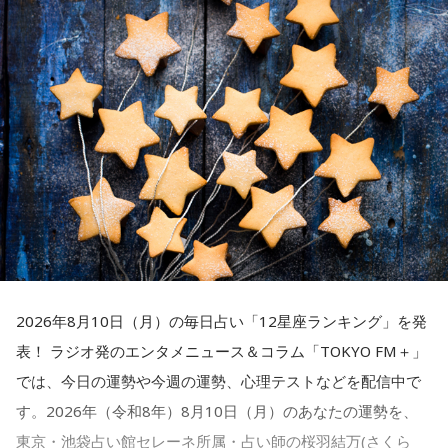
奥迫：良かったですよ！ もう、それを糧にして前を向いて。
■『カリスマ』作品概要
の世界観やキャラクターの魅力を活かした投稿コーナー、楽
っています」と語ります。
曲企画などを展開し、『カリスマ』ならではのラジオをお届
原作：Dazed CO.,LTD.
江原：そうですよ。美しくそのまま去って、自分から捨てる
けします。
松原 秀
そして、最後に国家公務員の仕事について、「誰かの日常を
感じで。カツ丼の二杯でも食べて。
音楽製作：EVIL LINE RECORDS
守ることでもあり、日本の未来に種をまく、非常にスケール
■『めちゃめちゃカリスマなラジオ』番組公式チャンネルが
キャラクターデザイン：えびも
の大きなことでもあります。目立たなくても、時間がかかっ
QloveRにオープン
奥迫：カツ丼（笑）！ 良いですね！
アートディレクション：BALCOLONY.
ても、その先に“暮らし”がある。だからこそ、大きなやりがい
ラジオ番組の放送開始に伴い、文化放送のオリジナル配信プ
があります。『国のミライをつくる、唯一無二の挑戦があ
江原：あんみつも付けちゃって。お酒を飲めるならビールも
『カリスマ』は、音楽原作キャラクターラッププロジェクト
ラットフォーム「QloveR（クローバー）」にて『めちゃめち
る』という言葉の意味を、今回のお話から少しでも感じてい
『ヒプノシスマイク –Division Rap Battle-』の開発、運営を
カッとお腹に流し込んで、「ごちそうさん！」とか言って
ゃカリスマなラジオ』の番組公式チャンネルがオープンする
ただけたらうれしいです」と話していました。
手掛けるEVIL LINE RECORDSと株式会社Dazedが手掛ける二
ね、蕎麦屋さんで（笑）。それで良いと思う。
ことも決定。番組公式チャンネルでは、地上波放送のアーカ
次元キャラクターコンテンツ。
イブ配信に加え、ここでしか聴くことのできないアフタート
2026年8月10日（月）の毎日占い「12星座ランキング」を発
番組のエンディングでは、杉浦と松井が今回学んだ「国家公
奥迫：良いですね。すっきりします！
ークや、不定期で実施する会員限定生配信など、番組をより
【イントロダクション】
表！ ラジオ発のエンタメニュース＆コラム「TOKYO FM＋」
務員の魅力」について復習。2人が特に注目した点をピックア
楽しめる限定コンテンツを順次配信します。
ここはカリスマハウス。今日もカリスマな彼らは己の中のカ
では、今日の運勢や今週の運勢、心理テストなどを配信中で
ップして発表します。まず、杉浦は府省横断チームのブラン
さらに、9月30日（水)までにご入会いただいた方には、早期
江原：これ以上、こんな男と関わっていたら自分が腐る。だ
リスマ性を日々見つめている。
す。2026年（令和8年）8月10日（月）のあなたの運勢を、
ドメッセージでもある“国のミライをつくる、唯一無二の挑戦
入会特典として、文化放送の入館証をモチーフにしたオリジ
から、いじめてやろうとか、何か考えたくもなるだろうけれ
東京・池袋占い館セレーネ所属・占い師の桜羽結万(さくら
がある”をスケッチブックに書きました。一方、松井はそのサ