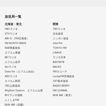
婚分野ランキング1位・仕事分野2位を獲得。現在はSATORI電
【10位】双子座（ふたご座）
話占いを始め、年間1000名を鑑定している。
小学4年生の頃、隣の席だった友人K君から「誕生日に天体望
山梨の風景とともに蘇る夏の記憶
映画や音楽など、芸術表現に触れると心が癒されていくよう
遠鏡を買ってもらったから、夏休みに泊まりにおいでよ」と
Webサイト：
https://selene-uranai.com/
放送局一覧
『Nostalgic More Story』では、山梨にまつわる風景や、大
誘われたことが、大切な記憶として残っているそうです。
です。美を感じられると、トゲトゲした気持ちも丸くなりそ
オンライン占いセレーネ：
https://online-uranai.jp/
北海道・東北
関東
切な人との思い出を紹介しています。
HBCラジオ
TBSラジオ
う。今日は、日ごろからお世話になっている人や大切な人と
友人たちと夜更かしをしながら、大きな天体望遠鏡で眺めた
STVラジオ
文化放送
の時間を大切にしてみて。
AIR-G'（FM北海道）
ニッポン放送
今回の放送では、夏の夜空をきっかけに、子どもの頃の純粋
星空。
FM NORTH WAVE
interfm
な感動や、時間が経っても色あせない記憶が届けられまし
RAB青森放送
TOKYO FM
【11位】射手座（いて座）
「あれが北斗七星」「あっちが○○座だよ」と目を輝かせなが
た。
エフエム青森
J-WAVE
IBCラジオ
ラジオ日本
いろいろ気になってくるようなので、「無」になれるような
ら星について話すK君の姿は、今でも忘れられない光景だと語
エフエム岩手
BAYFM78
放送で紹介されたStoryの続きをぜひradikoのタイムフリーで
時間を作りましょう。ちょっと手抜きをしたり、昼寝をして
られました。
tbcラジオ
NACK5
お楽しみください。
Date fm（エフエム仙台）
FMヨコハマ
みたり。頑張りすぎないことも大切なようです。家族や友人
ABSラジオ
LuckyFM茨城放送
スマホがない時代だからこそ残った景色
との他愛のない会話を楽しむのもアリ。
エフエム秋田
CRT栃木放送
YBC山形放送
RADIO BERRY
その後、K君のお父さんに連れて行ってもらった清里で見た星
Rhythm Station エフエム山形
FM GUNMA
【12位】水瓶座（みずがめ座）
空。
RFCラジオ福島
NHK AM（東京）
ふくしまFM
増やすより、減らすことを意識してみましょう。食事も腹八
NHK AM（札幌）