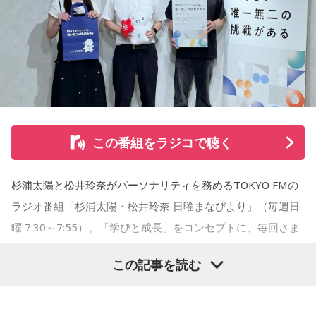
男性との繋がりが日常になっていた今年の3月末に、男性から
突然、「プライベートで話がある」とLINEで言われました。
朝イチに職場で話を聞くと、彼は20年近く交際している彼女
がいて、入籍すると言われました。突然すぎてビックリし
て、その場はおめでとうございますと伝えましたが、時間が
経つにつれ、喪失感や絶望感、彼からの裏切りのような気持
この番組をラジコで聴く
ちがわきあがり、仕事中に男性を呼び出し、私や彼女に不誠
実ではないかと責めました。今後、プライベートな話はしな
杉浦太陽と松井玲奈がパーソナリティを務めるTOKYO FMの
いと告げ、今は仕事上の話しかしておらず、職場の雰囲気は
ラジオ番組「杉浦太陽・松井玲奈 日曜まなびより」（毎週日
悪くなり、お互い、居心地が悪くなっています。
曜 7:30～7:55）。「学びと成長」をコンセプトに、毎回さま
ざまなゲスト講師をお招きして、明日の暮らしがもっと豊か
私は仕事上でも、プライベートでも、その男性を信頼してい
この記事を読む
になる情報や気になるトピックをひも解いて、今よりもちょ
て、また、日常のLINEでも、男性は独身生活をアピールする
っと成長することを目指す番組です。
ような内容を送ってきていました。私は隣に大切な彼女がい
ることなんて想像もしていませんでした。私はどうやって前