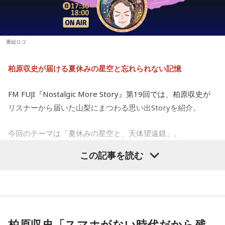
ち着いて穏やかになれることでしょう。交友関係も好調なの
を流して働いていると自信が持てるようです。仲間といろい
で、良い縁ができるかも。
ろな会話をするようですが、お互いの人柄を深く理解できる
番組ロゴ
ことでしょう。
【3位】魚座（うお座）
柏原収史が届ける夏休みの星空と忘れられない記憶
心の中にあった、わだかまりを解消できるようです。ほっと
【8位】獅子座（しし座）
できると、自分らしく活動できることでしょう。恋愛に対し
目標やゴールを決めて、そこまでの道のりを計画していくと
FM FUJI『Nostalgic More Story』第19回では、柏原収史が
ても前向きになれそう。情熱的な相手を通して自分自身も成
◎。冷静に判断し行動できると、自分が求めているものに近
リスナーから届いた山梨にまつわる思い出Storyを紹介。
長できるようです。
づけるようです。先輩などの話に耳を傾けるのも良いでしょ
今回のテーマは「夏休みの星空と、天体望遠鏡」。
う。
【4位】乙女座（おとめ座）
この記事を読む
子どもの頃に見上げた夜空、友達と過ごした時間、そして大
思い切りの良さを大事にしてみましょう。出かけるときは、
【9位】牡羊座（おひつじ座）
人になった今だからこそ感じる懐かしさ。誰もが持つ“あの日
普段よりもオシャレをすると良いでしょう。モチベーション
他者に期待しすぎず、何かやってくれたことに対して喜べる
の記憶”に寄り添う放送回となりました。
が上がって、何でも上手くできそう。無難な色よりも、挑戦
と上手くいきそう。自分の心のあり方や時間の使い方を見直
的な色を選んでみて。
してみて。仕事場などの掃除をすれば集中力がアップできる
天体望遠鏡で見た夏の夜空
柏原収史「スマホがない時代だから残