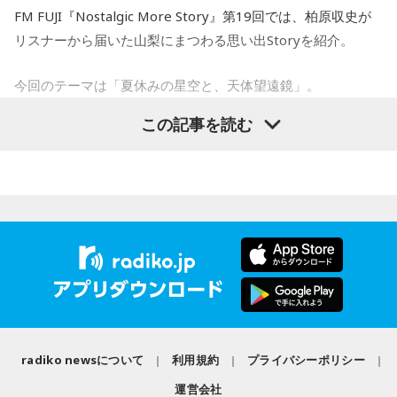
を流して働いていると自信が持てるようです。仲間といろい
増やすより、減らすことを意識してみましょう。食事も腹八
FM FUJI『Nostalgic More Story』第19回では、柏原収史が
ろな会話をするようですが、お互いの人柄を深く理解できる
分目にすると良いでしょう。何だかイライラするときは、良
リスナーから届いた山梨にまつわる思い出Storyを紹介。
スマホがない時代だからこそ残った景色
ことでしょう。
質な水を飲んで深呼吸すると、リラックスできそう。穏やか
な音楽を聞くのもおすすめ。
今回のテーマは「夏休みの星空と、天体望遠鏡」。
その後、K君のお父さんに連れて行ってもらった清里で見た星
【8位】獅子座（しし座）
空。
この記事を読む
子どもの頃に見上げた夜空、友達と過ごした時間、そして大
目標やゴールを決めて、そこまでの道のりを計画していくと
【今日の一言メッセージ】
人になった今だからこそ感じる懐かしさ。誰もが持つ“あの日
当時はスマホもなく、写真を撮ることもできませんでした。
◎。冷静に判断し行動できると、自分が求めているものに近
立秋が過ぎ、今日はお盆休み中の方も多い時期。13日の新月
の記憶”に寄り添う放送回となりました。
づけるようです。先輩などの話に耳を傾けるのも良いでしょ
に向けて「自分らしさ」を開花させる時です。今日がお仕事
それでも、みんなで「わぁ、綺麗だね」と言いながら同じ空
う。
でもお休みでも「心地いいこと」を一つ選択して。自分に正
天体望遠鏡で見た夏の夜空
を見上げた時間は、今も鮮明な思い出として残っています。
直になる時間が、今週の波に乗る秘訣ですよ。
【9位】牡羊座（おひつじ座）
今回紹介されたのは、ラジオネーム「雪見だいふく」さんか
柏原収史も、友達の家に泊まり、夜更かしをしながら星空を
ら届いたStory。
見るという夏休みならではの体験に触れながら、「記憶に焼
他者に期待しすぎず、何かやってくれたことに対して喜べる
■監修者プロフィール：桜羽結万(さくらば・ゆま)
きつく景色」について語りました。
と上手くいきそう。自分の心のあり方や時間の使い方を見直
池袋占い館セレーネ所属。占い師を母に持ち、占い歴約20
子どもの頃、甲府市愛宕町にある県立科学館へ通い、プラネ
してみて。仕事場などの掃除をすれば集中力がアップできる
年。野村證券・パーソルキャリアでの勤務を経て占い師とし
radiko newsについて
利用規約
プライバシーポリシー
タリウムを見ることを楽しみにしていたという思い出から始
便利になった今だからこそ、ただ景色を眺める時間の大切さ
ようです。
て独立。2024年にはスキルシェアサイト「ココナラ」にて結
まります。
を感じるエピソードです。
運営会社