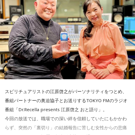
スピリチュアリストの江原啓之がパーソナリティをつとめ、
番組パートナーの奥迫協子とお送りするTOKYO FMのラジオ
番組「Dr.Recella presents 江原啓之 おと語り」。
今回の放送では、職場での深い絆を信頼していたにもかかわ
らず、突然の「裏切り」の結婚報告に苦しむ女性からの悲痛