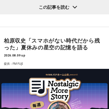
にはノーダメージ。むしろそういった逆境を糧にさらなるカ
ントアドバイス」第1位は蟹座（かに座）！ あなたの星座は
この記事を読む
リスマを生成し、見事な『カリスマチャージ』を蓄積させて
いく。チャージの先にあるものとは……!?
何位……？
【5位】山羊座（やぎ座）
今日は、少し距離を感じていた人と意気投合するなど、心が
凡人にはよくわからないと思いますが
温かくなる出来事が起こりそう。一対一で相手とじっくり向
これはカリスマたちの物語です。
き合ってみると、自分と似ている部分も見つかることでしょ
柏原収史「スマホがない時代だから残
う。
【新番組概要】
った」夏休みの星空の記憶を語る
【1位】蟹座（かに座）
■番組名： 『めちゃめちゃカリスマなラジオ』
2026.08.09 up
やる気があって、何でも吸収できるようです。とくにライバ
【6位】牡牛座（おうし座）
■放送日時： 2026年秋 ※放送日時詳細は後日発表
提供：FM FUJI
■出演： 小野友樹、山中真尋、福原かつみ、細田健太、日向
ルがいると、つらいことがあっても頑張ろうと思えそう。熱
マッサージなどをして身体をほぐしましょう。停滞していた
朔公、大河元気、橋詰知久
い気持ちを前に出して、行動していくと良いでしょう。気に
ものが動きだして、自分がやるべきことが見えてくるようで
■メールアドレス： charisma@joqr.net
なる相手にも自信を持って接するようにしましょう。
す。無理をしていたものがあれば手放すようにしましょう。
■番組ハッシュタグ： #カリラジ
想いに正直になってみて。
■QloveR番組ページ： https://qlover.jp/charisma ※月額
【2位】蠍座（さそり座）
660円（税込）
ラッキーなことが起こりそう。周りからの評価も上がって、
【7位】天秤座（てんびん座）
■番組告知映像： https://youtu.be/fjp-_Nw_6AQ
充実感を覚えるようです。努力などが認められると、心も落
慌ただしい一日になりそうですが、忙しいほど輝けそう。汗