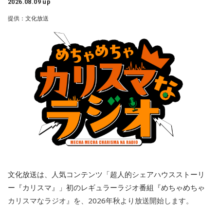
オ番組『めちゃめちゃカリスマなラジオ』をスタートするこ
――あまりにも身勝手な男性の振る舞いに、番組パートナー
2026.08.09 up
ろな仕事を経験できるように、キャリア形成のサポートもお
とを発表しました。ラジオ番組には、『カリスマ』のキャラ
の奥迫は「そういう方と結婚しなくて良かったんじゃないか
提供：文化放送
こなっています。例えば、外国の大学院に留学できる制度が
クターを演じる小野友樹、山中真尋、福原かつみ、細田健
なと思いました。お嫁さんの立場になっても相談者さんの立
パートナーの奥迫協子、パーソナリティの江原啓之
太、日向朔公、大河元気、橋詰知久による“七人のカリスマ声
あり、2025年度は140名が新たに海外留学しました。世界の
場になっても、どちらにも不誠実な方です。今後もこういう
優”が出演。毎回2名程度の組み合わせによる輪番制で、作品
動きがますます身近になる今、海外で学んだ経験や視野は、
ことが続くことを考えたら、本当に結婚されなくて良かった
の世界観やキャラクターの魅力を活かした投稿コーナー、楽
日本の行政にも欠かせません。だからこそ、人材への投資は
です！」と断言。江原もこれに100％同意しました。
曲企画などを展開し、『カリスマ』ならではのラジオをお届
しっかり続けています」と強調します。
●江原啓之 今夜の格言
けします。
「お掃除は、心も清め、パワーも増します」
江原：仰る通りですよね。私もそう思う。っていうか、「と
◆「国のミライ」を伝える新たな挑戦
■『めちゃめちゃカリスマなラジオ』番組公式チャンネルが
てもひょうきんな方で……」じゃなくて、チャラチャラしたア
QloveRにオープン
＜番組概要＞
ホですよ、こんなの。早く分かって良かったじゃない。
続いて、人事院が現在力を入れている公務ブランディング
番組名：Dr.Recella presents 江原啓之 おと語り
ラジオ番組の放送開始に伴い、文化放送のオリジナル配信プ
「府省横断チーム」について伺います。2025年7月に立ち上
放送日時：TOKYO FM／FM 大阪 毎週日曜 22:00～22:25、エ
奥迫：良かったです。私もそう思います。
ラットフォーム「QloveR（クローバー）」にて『めちゃめち
がったこの取り組みについて、平野さんは、「各府省の中
文化放送は、人気コンテンツ「超人的シェアハウスストーリ
フエム山陰 毎週土曜 12:30～12:55
ゃカリスマなラジオ』の番組公式チャンネルがオープンする
堅・若手職員100人以上が集まり、国家公務員の仕事の魅力
ー『カリスマ』」初のレギュラーラジオ番組『めちゃめちゃ
出演者：江原啓之、奥迫協子
江原：ねえ。そんな男を見抜けなかった自分を恥じるべき。
ことも決定。番組公式チャンネルでは、地上波放送のアーカ
カリスマなラジオ』を、2026年秋より放送開始します。
の発信を進めています」と説明します。
番組Webサイト：
http://www.tfm.co.jp/oto/
それでいて仰るように、結婚される彼女も気の毒ですね。
イブ配信に加え、ここでしか聴くことのできないアフタート