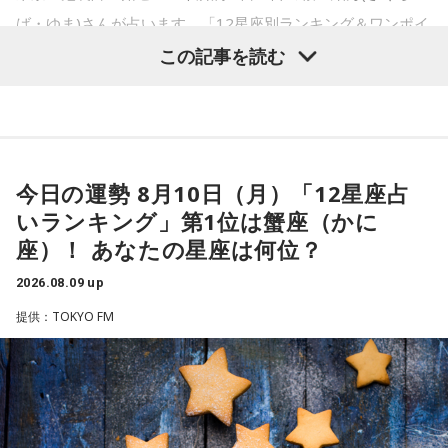
ナルステッカーをプレゼント。七人それぞれのキャラクター
が、彼らはまだ『真のカリスマ』には辿り着けていないと言
ど、自分が腐るから。
ば・ゆま)さんが占います。「12星座別ランキング＆ワンポイ
デザインの中から、お好きなデザインを1種類お選びいただけ
ブメッセージ「6つの種」の1つである“主語は「日本」対象は
える。故にこうしてカリスマどうしで身を寄せあい、日々カ
ントアドバイス」第1位は蟹座（かに座）！ あなたの星座は
この記事を読む
ます。
「国民」 日本まるごと、自分ごと”とスケッチブックに書きま
リスマ性を育み、さらなる高みを目指すいわば仮住まいの状
奥迫：その時間がもったいないですから。
何位……？
態。世間には嘲笑する者もいるだろう。が、カリスマな彼ら
した。そして、改めて杉浦は「国家公務員の仕事について詳
■ラジオ番組放送開始を記念した生配信を実施
にはノーダメージ。むしろそういった逆境を糧にさらなるカ
しくしりたい方は、人事院のホームページ内にある、
国家公
江原：もったいない！ それで絶対、他でもやってるから。
リスマを生成し、見事な『カリスマチャージ』を蓄積させて
務員ガイド
をご覧ください」と呼びかけました。
『めちゃめちゃカリスマなラジオ』の放送開始を記念し、8月
LINEとかで。チャラチャラした男ですよ、こいつは。だけ
いく。チャージの先にあるものとは……!?
14日（金）午後8時よりQloveR会員限定生配信を実施しま
今日の運勢 8月10日（月）「12星座占
ど、その結婚される方は気の毒ね。別れちゃうと思うよ、20
す。記念すべき初回生配信には、山中真尋（草薙理解役）、
いランキング」第1位は蟹座（かに
年も付き合っておいてそんなことしているんだから。いや
凡人にはよくわからないと思いますが
【1位】蟹座（かに座）
福原かつみ（本橋依央利役）が出演。番組スタートに先駆
座）！ あなたの星座は何位？
これはカリスマたちの物語です。
（左から）松井玲奈、杉浦太陽
ぁ、良かった、良かった。おめでとうございます！
やる気があって、何でも吸収できるようです。とくにライバ
け、ラジオ番組への意気込みや番組の楽しみ方、今後の展開
2026.08.09 up
などをたっぷりトークします。
ルがいると、つらいことがあっても頑張ろうと思えそう。熱
【新番組概要】
提供：TOKYO FM
い気持ちを前に出して、行動していくと良いでしょう。気に
■番組名： 『めちゃめちゃカリスマなラジオ』
■『カリスマ』作品概要
----------------------------------------------------
パートナーの奥迫協子、パーソナリティの江原啓之
■放送日時： 2026年秋 ※放送日時詳細は後日発表
なる相手にも自信を持って接するようにしましょう。
■出演： 小野友樹、山中真尋、福原かつみ、細田健太、日向
この日の放送をradikoタイムフリーで聴く
原作：Dazed CO.,LTD.
朔公、大河元気、橋詰知久
※放送エリア外の方は、プレミアム会員の登録でご利用いた
【2位】蠍座（さそり座）
松原 秀
■メールアドレス： charisma@joqr.net
だけます。
ラッキーなことが起こりそう。周りからの評価も上がって、