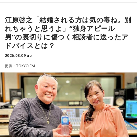
8月9日（日）の放送テーマは、「国のミライをつくる！ 国家
を向けば良いか、そして、このまま暗い雰囲気のまま仕事を
公務員のリアル」。人事院 人材確保対策室の平野貴也（ひら
江原啓之「結婚される方は気の毒ね。別
すべきか、悩んでいます。アドバイスをいただきたいです。
の・たかや）さんから、国家公務員の仕事内容や人材採用の
れちゃうと思うよ」“独身アピール
新たな取り組みについて話を伺いました。
男”の裏切りに傷つく相談者に送ったア
＜江原からの回答＞
ドバイスとは？
――あまりにも身勝手な男性の振る舞いに、番組パートナー
2026.08.09 up
の奥迫は「そういう方と結婚しなくて良かったんじゃないか
（左から）松井玲奈、平野貴也さん、杉浦太陽
提供：TOKYO FM
なと思いました。お嫁さんの立場になっても相談者さんの立
場になっても、どちらにも不誠実な方です。今後もこういう
ことが続くことを考えたら、本当に結婚されなくて良かった
◆国民の暮らしを支える国家公務員の仕事
です！」と断言。江原もこれに100％同意しました。
私たちが当たり前のように利用している制度や行政サービス
江原：仰る通りですよね。私もそう思う。っていうか、「と
は、多くの国家公務員によって支えられています。暮らしの
てもひょうきんな方で……」じゃなくて、チャラチャラしたア
困りごとに向き合い、安全・安心を守りながら「国のミライ