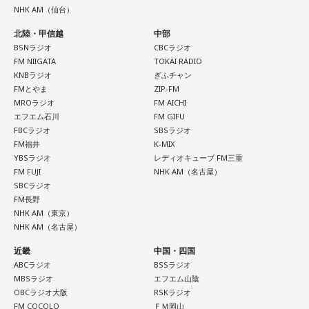
分目にすると良いでしょう。何だかイライラするときは、良
当時はスマホもなく、写真を撮ることもできませんでした。
NHK AM（仙台）
質な水を飲んで深呼吸すると、リラックスできそう。穏やか
北陸・甲信越
中部
それでも、みんなで「わぁ、綺麗だね」と言いながら同じ空
な音楽を聞くのもおすすめ。
BSNラジオ
CBCラジオ
を見上げた時間は、今も鮮明な思い出として残っています。
FM NIIGATA
TOKAI RADIO
KNBラジオ
ぎふチャン
【今日の一言メッセージ】
FMとやま
ZIP-FM
柏原収史も、友達の家に泊まり、夜更かしをしながら星空を
MROラジオ
FM AICHI
立秋が過ぎ、今日はお盆休み中の方も多い時期。13日の新月
見るという夏休みならではの体験に触れながら、「記憶に焼
エフエム石川
FM GIFU
に向けて「自分らしさ」を開花させる時です。今日がお仕事
きつく景色」について語りました。
FBCラジオ
SBSラジオ
FM福井
K-MIX
でもお休みでも「心地いいこと」を一つ選択して。自分に正
YBSラジオ
レディオキューブ FM三重
便利になった今だからこそ、ただ景色を眺める時間の大切さ
直になる時間が、今週の波に乗る秘訣ですよ。
FM FUJI
NHK AM（名古屋）
を感じるエピソードです。
SBCラジオ
FM長野
■監修者プロフィール：桜羽結万(さくらば・ゆま)
NHK AM（東京）
山梨の風景とともに蘇る夏の記憶
NHK AM（名古屋）
池袋占い館セレーネ所属。占い師を母に持ち、占い歴約20
近畿
中国・四国
年。野村證券・パーソルキャリアでの勤務を経て占い師とし
『Nostalgic More Story』では、山梨にまつわる風景や、大
ABCラジオ
BSSラジオ
て独立。2024年にはスキルシェアサイト「ココナラ」にて結
切な人との思い出を紹介しています。
MBSラジオ
エフエム山陰
OBCラジオ大阪
RSKラジオ
婚分野ランキング1位・仕事分野2位を獲得。現在はSATORI電
FM COCOLO
ＦＭ岡山
今回の放送では、夏の夜空をきっかけに、子どもの頃の純粋