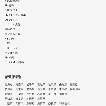
NBC長崎放送
FM長崎
RKKラジオ
FMKエフエム熊本
OBSラジオ
エフエム大分
宮崎放送
エフエム宮崎
MBCラジオ
μFM
RBCiラジオ
ラジオ沖縄
FM沖縄
NHK AM（福岡）
都道府県別
北海道
青森県
岩手県
宮城県
秋田県
山形県
福島県
茨城県
栃木県
群馬県
埼玉県
千葉県
東京都
神奈川県
新潟県
山梨県
長野県
石川県
富山県
福井県
愛知県
岐阜県
静岡県
三重県
大阪府
兵庫県
京都府
滋賀県
奈良県
和歌山県