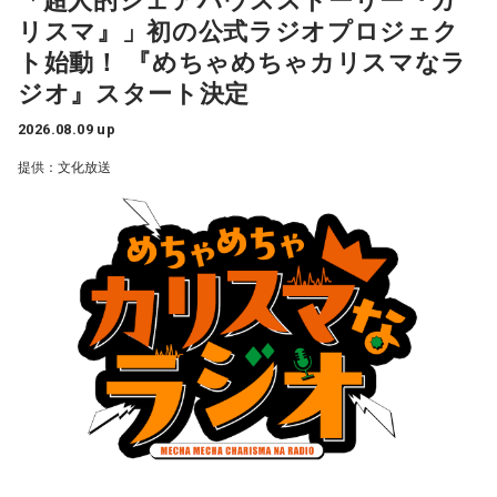
江原：うん。もう、色んなところを物色して、（49歳）にも
に所属する平野さんは、「国家公務員という仕事の魅力を発
リスマ』」初の公式ラジオプロジェク
なって何かチャラチャラと「俺様はモテるな～」なんて（勘
信し、将来の公務を担う人材を確保するための仕事を担当し
ト始動！ 『めちゃめちゃカリスマなラ
＜リスナーからの質問＞
違いしているのでしょう）。アホな高校教師ですわ。社会性
ジオ』スタート決定
ています」と話します。
私はある男性と4年前に職場で出会いました。男性は私の1つ
がないのね、こういう人ってね。だけど、こんな男と結婚し
2026.08.09 up
上で、高校教師です。とてもひょうきんな方で、話している
なくて良かったじゃない。
◆改革が進む国家公務員の働き方
と楽しくて、すぐに仲良くなりました。ただ、男女関係はな
提供：文化放送
く、3年半以上、毎日LINEをしたり、仕事後にご飯に行った
奥迫：良かったですよ！ もう、それを糧にして前を向いて。
また“国家公務員になるのもハードルが高い”といった印象を持
り、海に行ったり、お花見をしたり、蛍を見に行ったりと、
つ人も少なくありませんが、平野さんは「人事院では多様な
楽しい時間を過ごしていました。
江原：そうですよ。美しくそのまま去って、自分から捨てる
人材に公務に入っていただきたいと考え、教養区分という判
感じで。カツ丼の二杯でも食べて。
断力や思考力、人柄重視の区分を設けるなど、採用試験の改
男性との繋がりが日常になっていた今年の3月末に、男性から
革もおこなっています」と解説します。
突然、「プライベートで話がある」とLINEで言われました。
奥迫：カツ丼（笑）！ 良いですね！
朝イチに職場で話を聞くと、彼は20年近く交際している彼女
一方、公務員というと比較的文系の仕事が多いものの、国土
がいて、入籍すると言われました。突然すぎてビックリし
江原：あんみつも付けちゃって。お酒を飲めるならビールも
交通省など理系の方が活躍できるフィールドも多くありま
て、その場はおめでとうございますと伝えましたが、時間が
カッとお腹に流し込んで、「ごちそうさん！」とか言って
す。しかし、国家公務員採用試験では、一部の技術系区分