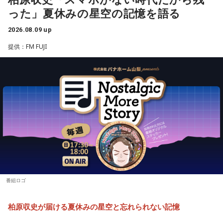
ようです。
った」夏休みの星空の記憶を語る
今回紹介されたのは、ラジオネーム「雪見だいふく」さんか
【5位】山羊座（やぎ座）
ら届いたStory。
今日は、少し距離を感じていた人と意気投合するなど、心が
【10位】双子座（ふたご座）
2026.08.09 up
温かくなる出来事が起こりそう。一対一で相手とじっくり向
映画や音楽など、芸術表現に触れると心が癒されていくよう
提供：FM FUJI
子どもの頃、甲府市愛宕町にある県立科学館へ通い、プラネ
き合ってみると、自分と似ている部分も見つかることでしょ
です。美を感じられると、トゲトゲした気持ちも丸くなりそ
タリウムを見ることを楽しみにしていたという思い出から始
う。
う。今日は、日ごろからお世話になっている人や大切な人と
まります。
の時間を大切にしてみて。
小学4年生の頃、隣の席だった友人K君から「誕生日に天体望
【6位】牡牛座（おうし座）
遠鏡を買ってもらったから、夏休みに泊まりにおいでよ」と
マッサージなどをして身体をほぐしましょう。停滞していた
【11位】射手座（いて座）
誘われたことが、大切な記憶として残っているそうです。
ものが動きだして、自分がやるべきことが見えてくるようで
いろいろ気になってくるようなので、「無」になれるような
す。無理をしていたものがあれば手放すようにしましょう。
時間を作りましょう。ちょっと手抜きをしたり、昼寝をして
友人たちと夜更かしをしながら、大きな天体望遠鏡で眺めた
想いに正直になってみて。
みたり。頑張りすぎないことも大切なようです。家族や友人
星空。
との他愛のない会話を楽しむのもアリ。
番組ロゴ
「あれが北斗七星」「あっちが○○座だよ」と目を輝かせなが
【7位】天秤座（てんびん座）
柏原収史が届ける夏休みの星空と忘れられない記憶
ら星について話すK君の姿は、今でも忘れられない光景だと語
慌ただしい一日になりそうですが、忙しいほど輝けそう。汗
【12位】水瓶座（みずがめ座）
られました。