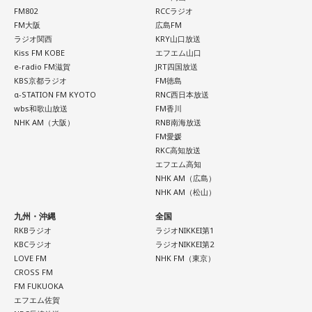
話占いを始め、年間1000名を鑑定している。
FM802
RCCラジオ
な感動や、時間が経っても色あせない記憶が届けられまし
FM大阪
広島FM
Webサイト：
https://selene-uranai.com/
た。
ラジオ関西
KRY山口放送
オンライン占いセレーネ：
https://online-uranai.jp/
Kiss FM KOBE
エフエム山口
e-radio FM滋賀
JRT四国放送
放送で紹介されたStoryの続きをぜひradikoのタイムフリーで
KBS京都ラジオ
FM徳島
お楽しみください。
α-STATION FM KYOTO
RNC西日本放送
wbs和歌山放送
FM香川
NHK AM（大阪）
RNB南海放送
FM愛媛
RKC高知放送
エフエム高知
NHK AM（広島）
NHK AM（松山）
九州・沖縄
全国
RKBラジオ
ラジオNIKKEI第1
KBCラジオ
ラジオNIKKEI第2
LOVE FM
NHK FM（東京）
CROSS FM
FM FUKUOKA
エフエム佐賀