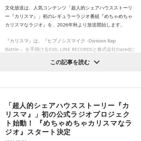
経つにつれ、喪失感や絶望感、彼からの裏切りのような気持
ね、蕎麦屋さんで（笑）。それで良いと思う。
で、各府省が採用したい理系人材数を十分に確保できておら
文化放送は、人気コンテンツ「超人的シェアハウスストーリ
ちがわきあがり、仕事中に男性を呼び出し、私や彼女に不誠
ー『カリスマ』」初のレギュラーラジオ番組『めちゃめちゃ
ず、それが課題となっているそうです。
実ではないかと責めました。今後、プライベートな話はしな
奥迫：良いですね。すっきりします！
カリスマなラジオ』を、2026年秋より放送開始します。
いと告げ、今は仕事上の話しかしておらず、職場の雰囲気は
近年は働き方改革も進んでおり、フレックスタイム制やテレ
悪くなり、お互い、居心地が悪くなっています。
江原：これ以上、こんな男と関わっていたら自分が腐る。だ
『カリスマ』は、『ヒプノシスマイク -Division Rap
ワークを活用した柔軟な勤務が可能になっています。さら
Battle-』を手掛けるEVIL LINE RECORDSと株式会社Dazedに
から、いじめてやろうとか、何か考えたくもなるだろうけれ
に、男性の育児休業取得率は8割を超え、育児と仕事を両立す
私は仕事上でも、プライベートでも、その男性を信頼してい
よるキャラクターコンテンツ。YouTubeドラマを中心に、音
ど、自分が腐るから。
この記事を読む
る職員も増加しています。初任給についても民間企業の給与
楽、ライブ、イベントなど様々な展開を続け、2027年1月に
て、また、日常のLINEでも、男性は独身生活をアピールする
水準を踏まえて改善されており、大卒で30万円を超えるケー
は待望のTVアニメ放送も決定しています。YouTube累計再生
ような内容を送ってきていました。私は隣に大切な彼女がい
奥迫：その時間がもったいないですから。
スもあります。実際、国家公務員の働き方改革に関するアン
数は約1.8億回を記録し、新曲公開や周年企画では関連ワード
ることなんて想像もしていませんでした。私はどうやって前
がたびたびXトレンド入りするなど、高い熱量を持つファンコ
ケートでは、職員の約7割が「今の職場は働きやすい」と回答
を向けば良いか、そして、このまま暗い雰囲気のまま仕事を
江原：もったいない！ それで絶対、他でもやってるから。
ミュニティを形成しています。
しており、ライフステージに応じて働き方を選べる環境が整
「超人的シェアハウスストーリー『カ
すべきか、悩んでいます。アドバイスをいただきたいです。
LINEとかで。チャラチャラした男ですよ、こいつは。だけ
えられています。
リスマ』」初の公式ラジオプロジェク
ど、その結婚される方は気の毒ね。別れちゃうと思うよ、20
このたび、本日8月9日（日）にTACHIKAWA STAGE
ト始動！ 『めちゃめちゃカリスマなラ
＜江原からの回答＞
GARDENで開催された3DCG LIVE「凡人社プレゼンツ カリス
年も付き合っておいてそんなことしているんだから。いや
さらに、平野さんは成長できる環境があるのも大きな魅力だ
ジオ』スタート決定
マハウスツアー 2026夏」DAY2夜公演にて、レギュラーラジ
ぁ、良かった、良かった。おめでとうございます！
とし、「研修制度も充実していますし、若いうちからいろい