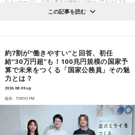
なメッセージに、江原と奥迫が痛快かつ温かいアドバイスを
送りました。
この記事を読む
パーソナリティの江原啓之
約7割が“働きやすい”と回答、初任
給“30万円超”も！100兆円規模の国家予
算で未来をつくる「国家公務員」その魅
＜リスナーからの質問＞
力とは？
私はある男性と4年前に職場で出会いました。男性は私の1つ
2026.08.09 up
上で、高校教師です。とてもひょうきんな方で、話している
と楽しくて、すぐに仲良くなりました。ただ、男女関係はな
提供：TOKYO FM
く、3年半以上、毎日LINEをしたり、仕事後にご飯に行った
り、海に行ったり、お花見をしたり、蛍を見に行ったりと、
楽しい時間を過ごしていました。