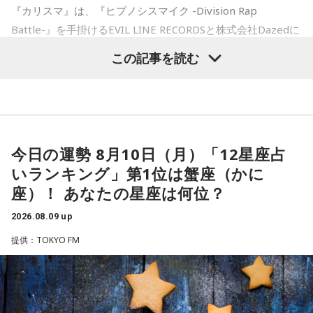
ークや、不定期で実施する会員限定生配信など、番組をより
『カリスマ』は、『ヒプノシスマイク -Division Rap
府省横断チームでは、まず「国家公務員の仕事にはどんな魅
楽しめる限定コンテンツを順次配信します。
奥迫：そうなんですよ。こういうことってなかなか……本当に
Battle-』を手掛けるEVIL LINE RECORDSと株式会社Dazedに
力があるのか」というテーマで話し合い、ときには学生とも
さらに、9月30日（水)までにご入会いただいた方には、早期
嫌ですね。
よるキャラクターコンテンツ。YouTubeドラマを中心に、音
この記事を読む
意見交換しながら、発信の仕方を考えていきました。そし
入会特典として、文化放送の入館証をモチーフにしたオリジ
楽、ライブ、イベントなど様々な展開を続け、2027年1月に
ナルステッカーをプレゼント。七人それぞれのキャラクター
て、その思いを1つの言葉に込めたブランドメッセージ「国の
は待望のTVアニメ放送も決定しています。YouTube累計再生
江原：私はね、他にも（同じようなことをされている女性
デザインの中から、お好きなデザインを1種類お選びいただけ
ミライをつくる、唯一無二の挑戦がある」を策定しました。
数は約1.8億回を記録し、新曲公開や周年企画では関連ワード
が）いると思う。
ます。
がたびたびXトレンド入りするなど、高い熱量を持つファンコ
ミュニティを形成しています。
それとあわせて「6つの種」と呼ぶサブメッセージも発表され
今日の運勢 8月10日（月）「12星座占
奥迫：なるほど！
■ラジオ番組放送開始を記念した生配信を実施
ています。平野さんは、その1つとして『主語は「日本」対象
いランキング」第1位は蟹座（かに
このたび、本日8月9日（日）にTACHIKAWA STAGE
は「国民」日本まるごと、自分ごと』を紹介し、「国家公務
『めちゃめちゃカリスマなラジオ』の放送開始を記念し、8月
座）！ あなたの星座は何位？
江原：うん。もう、色んなところを物色して、（49歳）にも
GARDENで開催された3DCG LIVE「凡人社プレゼンツ カリス
員の仕事は100兆円を超える国家予算のもとに、未来に向け
14日（金）午後8時よりQloveR会員限定生配信を実施しま
なって何かチャラチャラと「俺様はモテるな～」なんて（勘
マハウスツアー 2026夏」DAY2夜公演にて、レギュラーラジ
2026.08.09 up
す。記念すべき初回生配信には、山中真尋（草薙理解役）、
て一手を打つ、そんなスケールの大きな仕事です。目立つ仕
違いしているのでしょう）。アホな高校教師ですわ。社会性
オ番組『めちゃめちゃカリスマなラジオ』をスタートするこ
提供：TOKYO FM
福原かつみ（本橋依央利役）が出演。番組スタートに先駆
事ではない場合もありますが、『自らの手で社会を変える』
とを発表しました。ラジオ番組には、『カリスマ』のキャラ
がないのね、こういう人ってね。だけど、こんな男と結婚し
け、ラジオ番組への意気込みや番組の楽しみ方、今後の展開
『国民のためを真剣に考える』『国民全員が対象の範囲であ
クターを演じる小野友樹、山中真尋、福原かつみ、細田健
なくて良かったじゃない。
などをたっぷりトークします。
る』。そんな“静かな熱”を持って働いている人が多いです。こ
太、日向朔公、大河元気、橋詰知久による“七人のカリスマ声
優”が出演。毎回2名程度の組み合わせによる輪番制で、作品
のサブメッセージには、そうした思いが込められていると思