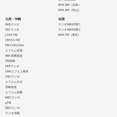
NHK AM（広島）
「私が嬉しいから」を選んでみてください。今夜は自分だけ
NHK AM（松山）
の小さなご褒美時間を作ると心が整いそうです。
九州・沖縄
全国
【11位】山羊座（やぎ座）
RKBラジオ
ラジオNIKKEI第1
頑張ることが当たり前になっているなら、今日は少し力を抜
KBCラジオ
ラジオNIKKEI第2
いてみて。成果を出すことだけが人生の豊かさではありませ
LOVE FM
NHK FM（東京）
ん。楽しい、心地いいという感覚を取り戻すことで次の流れ
CROSS FM
が見えてきます。今日は仕事を早めに切り上げて好きなこと
FM FUKUOKA
エフエム佐賀
をして過ごして。
NBC長崎放送
FM長崎
【12位】蠍座（さそり座）
RKKラジオ
心の奥で「もうこのままでは違う」と感じていたことが浮か
FMKエフエム熊本
び上がるかもしれません。でも、それは生き方を変えるため
OBSラジオ
の大切なサイン。無理に答えを出さず、本音を大切にしてみ
エフエム大分
て。夜は「本当はどうしたい？」と自分に問いかけてみまし
宮崎放送
ょう。今日はスマホから離れて、好きな音楽や香りと一緒に
エフエム宮崎
ゆっくり過ごしましょう。
MBCラジオ
μFM
RBCiラジオ
【今日の一言メッセージ】
ラジオ沖縄
今日は火星にバーテックスというポイントが重なる日。運命