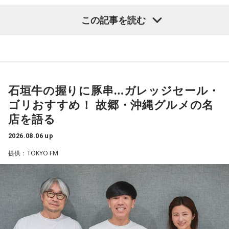
「551」のCMのモノマネもやらせていただいたんですよ。
鈴木敏夫（文化放送解説委員）
「福岡県議会で浮上した、議
この記事を読む
「551の豚まんがあるとき？ ないとき？」っていうCMがある
長ポストをめぐる現金授受疑惑です。その渦中にいる藏内勇
んですけど、それの乃木坂46バージョンをみんなでやりたく
夫議長は県議10期を重ね、全国都道府県議会議長会の会長で
て、「私が『乃木坂があるとき！』って言ったら喜んで、
『乃木坂がないとき……』って言ったら悲しんでください！」
もあります。国政に影響を及ぼす地方のドンとして知られて
っていうのをアンコールでやったんです（笑）。
います」
石垣牛の握りに豚串…ガレッジセール・
リスナーちゃんはそのことを言ってくれていて、それも楽し
常井健一
「『ドン』はスペイン語に由来する外来語です。ボ
かった！ 私も大阪に行く前から「みんなでやれたら楽しいだ
ゴリおすすめ！ 故郷・沖縄グルメの名
スよりもさらにスケールの大きな権力者を示す言葉として定
ろうな」と思っていたから、そういうこともできて楽しかっ
店を語る
たですね！ 来てくれてありがとう！
着しました。いま、ドンとして注目されるのが福岡県議会の
藏内議長。福岡県内には一昔前から『福岡三国志』という言
2026.08.06 up
----------------------------------------------------
葉がありまして。現在は麻生太郎さん、武田良太さん、そし
提供：TOKYO FM
この日の放送をradikoタイムフリーで聴く
て藏内さんが熾烈な権力闘争を繰り広げています」
※放送エリア外の方は、プレミアム会員の登録でご利用いた
だけます。
----------------------------------------------------
長野
「藏内さんだけ県議、ということですね」
＜番組概要＞
常井
「なぜ1人の地方議員が永田町の大物にも匹敵する大きな
番組名：SCHOOL OF LOCK!