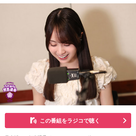
る道を探すなど、馬たちの“第二の馬生”を支えている。
施設で話を聞いた菅井は、「そういう場所があってよかった
な、素晴らしい素敵な取り組みだなと実際に行かせていただ
いて思いました」と感想を述べ、競走生活を終えた馬たちが
新たな役割を得られる環境の大切さを実感したという。
また、菅井は競馬の仕事をきっかけにTCCの活動を知ったそ
うで、東京都内にある「BafunYasai TCC CAFE」にも訪れた
ことがあるという。そこで新鮮な野菜を味わったり馬関連グ
ッズを購入した経験を紹介し、店舗での利用が馬たちの支援
につながることから、興味を持った人へ足を運ぶことを呼び
かけた。
さらに、ホースセラピーについても自身の経験を交えて語っ
この番組をラジコで聴く
た。大学時代に所属していた馬術部では、地域の子どもたち
を招いた体験会が行われており、馬に乗ることで身体を自然