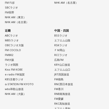
得や正解より、なぜか惹かれるものを大切にしてみてくださ
FM FUJI
NHK AM（名古屋）
りがとう』という手紙は書きたくなります」と、故郷への深
い。心が喜ぶ選択が新しいご縁につながるかも。夜は好きな
SBCラジオ
い愛情をのぞかせました。
音楽を聴きながら、叶えたい未来をイメージしてね。
FM長野
NHK AM（東京）
最後に、ゴリさんが「今、想いを伝えたい方」として名前を
NHK AM（名古屋）
【8位】乙女座（おとめ座）
挙げたのは、ボクシング元世界王者の具志堅用高さんでし
「ちゃんとしなきゃ」を少し緩めると、毎日がもっと楽しく
た。今年で世界王座獲得から50年という節目の年を迎えるこ
近畿
中国・四国
なりそうです。効率や正しさだけではなく、自分が心地よく
とに触れ、「手紙を書きたい」と温かい想いを語りました。
ABCラジオ
BSSラジオ
続けられる方法を探してみて。仕事のやり方を変えるのもお
MBSラジオ
エフエム山陰
すすめ。今日は一つだけ「やらなくていいこと」を決めてみ
OBCラジオ大阪
RSKラジオ
＜番組概要＞
ましょう。
FM COCOLO
ＦＭ岡山
番組名：日本郵便 SUNDAY'S POST
FM802
RCCラジオ
放送日時：毎週日曜 15:00～15:50
FM大阪
広島FM
【9位】牡牛座（おうし座）
パーソナリティ：小山薫堂、宇賀なつみ
ラジオ関西
KRY山口放送
いつもの安心感から少しだけ外へ出てみると、新しい楽しみ
番組Webサイト：
https://www.tfm.co.jp/post/
Kiss FM KOBE
エフエム山口
が見つかりそう。大きく変える必要はありません。「ちょっ
番組公式X：
@sundayspost1
e-radio FM滋賀
JRT四国放送
と気になる」を試してみるくらいで十分です。今日は行って
KBS京都ラジオ
FM徳島
みたいお店や場所を一つ探して、誰かを誘ってみてくださ
α-STATION FM KYOTO
RNC西日本放送
い。
wbs和歌山放送
FM香川
NHK AM（大阪）
RNB南海放送
【10位】蟹座（かに座）
FM愛媛
周りを喜ばせることに一生懸命になりすぎて、自分の楽しみ
RKC高知放送
を忘れていないか確認したい日。今日は誰かのためではなく
エフエム高知