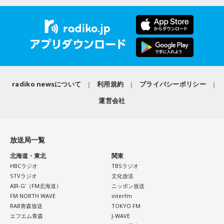
「もっと自由でいいんだ！」と、自分らしい生き方が見えて
た。思いを伝えようとしたものの、感激のあまり「文法はめ
陽の光に反射した美しい光のライン」が広がり、「365日飽
きそうな日。義務で続けてきたことより、楽しくて夢中にな
ちゃくちゃだし、早口で喋ったもんだから、ただただ引きつ
きない。同じ顔を見せないんですよ、自然が」と、その美し
れることを選ぶと流れが変わります。人と違っても大丈夫。
らせてしまいました」と当時を振り返り、苦笑いを見せまし
さを語りました。そして海へ向け、「『美しくいてくれてあ
今夜にでも「本当はこう生きたい」を自由に書き出してみ
た。
りがとう』という手紙は書きたくなります」と、故郷への深
て。
い愛情をのぞかせました。
【2位】双子座（ふたご座）
最後に、ゴリさんが「今、想いを伝えたい方」として名前を
ゴリさん
思いがけない誘いや情報が、次の展開を連れてくるかも！今
挙げたのは、ボクシング元世界王者の具志堅用高さんでし
radiko newsについて
利用規約
プライバシーポリシー
日は考え込むより、面白そうな方へ軽やかに動いてみるのが
た。今年で世界王座獲得から50年という節目の年を迎えるこ
正解です。誰かとの会話から人生のヒントが見つかる予感
運営会社
とに触れ、「手紙を書きたい」と温かい想いを語りました。
◆故郷・沖縄で味わう絶景とグルメ
も。今日は気になる人に自分から連絡してみて。
＜番組概要＞
沖縄を訪れたらぜひ足を運んでほしい場所として、ゴリさん
【3位】天秤座（てんびん座）
番組名：日本郵便 SUNDAY'S POST
は国際通り近くの「せんべろ街」を紹介しました。「そこだ
放送局一覧
今日から金星が天秤座へ！！あなた本来の魅力がグッと高ま
放送日時：毎週日曜 15:00～15:50
け東南アジアの空気感もあるので、1つの場所で2つの旅行を
る時。人とのご縁にも恵まれやすく、嬉しいお誘いや出会い
パーソナリティ：小山薫堂、宇賀なつみ
北海道・東北
関東
しているみたい」と、その独特の魅力を語ります。
があるかもしれません。少しおしゃれして人に会うのもおす
HBCラジオ
TBSラジオ
番組Webサイト：
https://www.tfm.co.jp/post/
すめ。今日は鏡の前で「今の自分が好きなところ」を3つ見つ
STVラジオ
文化放送
番組公式X：
@sundayspost1
なかでもおすすめとして挙げたのが「米仙」です。お酒3杯に
AIR-G'（FM北海道）
ニッポン放送
けて褒めてみて！
寿司5貫の組み合わせがリーズナブルな価格で楽しめ、「石垣
FM NORTH WAVE
interfm
牛の握りが絶品」だと紹介。「炙りと生があるんですけど、
RAB青森放送
TOKYO FM
【4位】射手座（いて座）
炙らないほうがおすすめです」と、地元ならではの楽しみ方
エフエム青森
J-WAVE
「もっと面白いことがしたい！」という気持ちが未来を動か