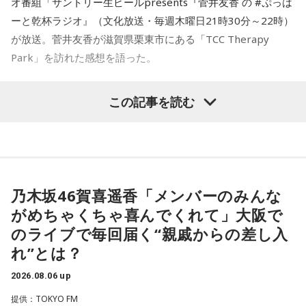
オ番組「サントリー生ビールpresents『菅井友香 の #ぷっは
ーと乾杯ラジオ』（文化放送・毎週木曜日21時30分～22時）
が放送。菅井友香が滋賀県栗東市にある「TCC Therapy
Park」を訪れた感想を語った。
-「素晴らしい素敵な取り組み」-
この記事を読む
菅井は、カンテレ競馬のYouTubeチャンネルで投稿されてい
る「菅井友香のウマ友になってくれませんか？」の動画撮影
でTCC Therapy Parkを訪問。「ずっと行きたかった場所だっ
た」と喜びを語った。
乃木坂46賀喜遥香「メンバーのみんな
がめちゃくちゃ喜んでくれて」大阪で
TCC Therapy Parkは「馬を救い、人を助ける」をコンセプト
のライブで毎回届く“親戚からの差し入
に、競走馬として活躍した後、ケガやさまざまな事情によっ
れ”とは？
て引退を余儀なくされた馬たちの新たな居場所を提供する施
設。引退後すぐに次の活躍先が決まらない馬たちの受け皿と
2026.08.06 up
して、全国の乗馬施設に繋げたり、ホースセラピーで活躍す
提供：TOKYO FM