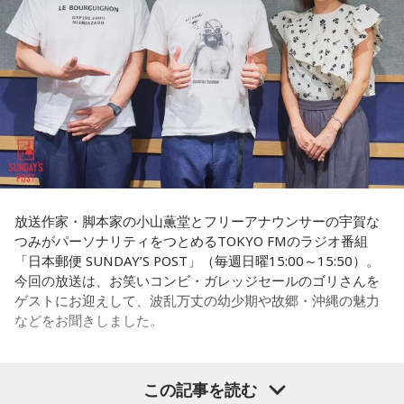
力を持ったのか。きょうは福岡を入口に、全国に共通するド
パーソナリティ：アンジー校長（アンジェリーナ1/3・
ンの条件を探ります。私、10年ほど前に全国各地の地方選挙
Gacharic Spin）、たんぼ教頭（溝上たんぼ）
放送日時：月曜～木曜 22:00～23:55／金曜 22:00～22:55
を取材していたとき、どこへ行ってもドンと呼ばれる地元の
番組Webサイト：
https://www.tfm.co.jp/lock/
権力者がいたんですね。どういう人かというと、だいたい経
番組公式X：
@sol_info
済力があって抜群に選挙が強くて。地元の首長や国会議員よ
りも発言力がある人です」
長野
「はい」
常井
「中には、かつての野中広務さんや森山𥙿さんのように
放送作家・脚本家の小山薫堂とフリーアナウンサーの宇賀な
50を過ぎてから国政に進んだドンもいる。ではどういった状
つみがパーソナリティをつとめるTOKYO FMのラジオ番組
「日本郵便 SUNDAY’S POST」（毎週日曜15:00～15:50）。
況がそろうとドンが生まれるか。第1の条件は、圧倒的な他薦
今回の放送は、お笑いコンビ・ガレッジセールのゴリさんを
です。藏内さんって県議10期。40年近く県議会にいるわけで
ゲストにお迎えして、波乱万丈の幼少期や故郷・沖縄の魅力
す」
などをお聞きしました。
長野
「10期。ほう」
この記事を読む
（左から）パーソナリティの小山薫堂、ゴリさん、宇賀なつ
常井
「どの知事、どの県庁幹部よりも古株になります。議会