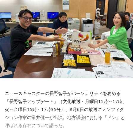
賀喜：大阪公演2日目の私は、横結びみたいなサイドテールに
してみたんです。それがリスナーちゃんも意図せずというか
お揃いだったんだね！ うれしい～！
私も生まれたところが大阪なので、大阪でのライブは特別な
んですよ。家族や親戚も観に来てくれていて、それもうれし
かったから頑張れたし、「551」も食べたし（笑）。あと、
たこ焼きも「りくろーおじさんの店」のチーズケーキも食べ
た！
それに、いつも大阪でライブをするとき、私の親戚の皆さん
がぶどうの差し入れをしてくれるの。それも食べた！ メンバ
ーのみんながめちゃくちゃ喜んでくれて、楽しかったな～！
ニュースキャスターの長野智子がパーソナリティを務める
大阪公演の前の日もお仕事だったんですけど、そのお仕事が
「長野智子アップデート」（文化放送・月曜日15時～17時、
終わったらすぐ大阪に帰って、ちょっとだけ（愛猫の）まろ
火～金曜日15時～17時35分）、8月6日の放送にノンフィク
んにも会えたんですよ。それで、その次の日にライブをし
ション作家の常井健一が出演。地方議会における「ドン」と
て、家族が観に来てくれて、帰ったという大阪ライフでした
ね。
呼ばれる存在について語った。