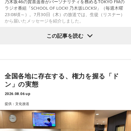
乃木坂46の賀喜遥香がパーソナリティを務めるTOKYO FMの
に動かすきっかけになったり、高い視点から景色を見ること
ラジオ番組「SCHOOL OF LOCK! 乃木坂LOCKS!」（毎週木曜
で自信や自己肯定感につながったりする姿を目にしていたと
23:08頃～）。7月30日（木）の放送では、生徒（リスナー）
いう。
から届いたメッセージを紹介しました。
今回の訪問を通じて、馬が競技や競走だけではなく、さまざ
この記事を読む
まな形で人を支える存在であることを改めて感じた菅井。
乃木坂46の賀喜遥香
「いろいろな形で人を助けてくれる馬たちが今後もいろいろ
な場所で幸せに暮らせるようになったらいいな」と願いを語
「私は『真夏の全国ツアー2026』大阪公演2日目に参加しま
った。
した！ 偶然にも遥香先生と髪型がお揃いで、それだけでもす
ごくうれしかったし、かわいい遥香先生も、かっこいい遥香
全国各地に存在する、権力を握る「ド
先生もたくさん観ることができて、大満足のライブでした！
ン」の実態
アンコールのときに披露していた『551蓬莱』のCMのモノマ
ネも関西ならではで、私も昔から観ていたので、とても楽し
2026.08.06 up
くて全力で参加しました（笑）。ツアーも残り少なくなって
提供：文化放送
きましたが、体調に気を付けて最後まで駆け抜けてくださ
い！ ずっとずっと大好きです！」（兵庫県 20歳）
◆「真夏の全国ツアー2026」大阪公演裏話