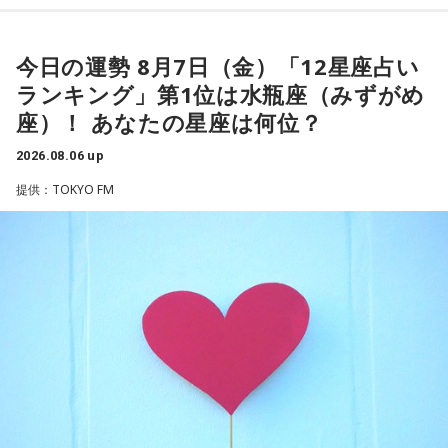
ですが。バラバラになった自民党を束ねる役割を果たしたの
さらに、ショートフィルムの賞を受賞した際には、憧れだっ
◆“笑いは武器”と気づいた少年時代
が藏内さんだった。藏内さんは国会議員が就くことが多い自
た松田聖子さんからトロフィーを受け取る機会もありまし
民党県連会長にもなれた。ドンは保守分裂の中で育つんです
た。思いを伝えようとしたものの、感激のあまり「文法はめ
今日の運勢 8月7日（金）「12星座占い
ゴリさんは、1972年沖縄県那覇市生まれ。沖縄の本土復帰か
ちゃくちゃだし、早口で喋ったもんだから、ただただ引きつ
ね」
らわずか1週間後に生まれた“復帰っ子”です。1995年に中学時
ランキング」第1位は水瓶座（みずがめ
らせてしまいました」と当時を振り返り、苦笑いを見せまし
代の同級生・川田広樹さんとガレッジセールを結成し、バラ
座）！ あなたの星座は何位？
た。
エティ番組などで人気を集めました。2006年からは映画監督
放送ではさらにドンの実態についての解説が続いた。
としても活動。2019年公開の映画「洗骨」はモスクワ国際映
2026.08.06 up
画祭に出品されるなど国内外で高い評価を受け、日本映画監
提供：TOKYO FM
督協会新人賞を受賞しました。また、「おきなわ新喜劇」の
ゴリさん
旗揚げやYouTube「ゴリ★オキナワ」などを通じて、故郷・
沖縄の魅力を発信し続けています。
◆故郷・沖縄で味わう絶景とグルメ
本土復帰当時の記憶はありませんが、「僕らは“復帰っ子”と言
われている」と話すゴリさん。両親からは、復帰直後の沖縄
沖縄を訪れたらぜひ足を運んでほしい場所として、ゴリさん
の活気や、ドルから円への切り替えをめぐる混乱を聞いて育
は国際通り近くの「せんべろ街」を紹介しました。「そこだ
ちました。なかでも「『円になったほうがお金が減る』と文
け東南アジアの空気感もあるので、1つの場所で2つの旅行を
句を言っていた」というエピソードは、当時ならではの出来
しているみたい」と、その独特の魅力を語ります。
事として印象に残っているそうです。
なかでもおすすめとして挙げたのが「米仙」です。お酒3杯に
小学生の頃に、「旅行に行こう」と言われて沖縄を離れ、大
寿司5貫の組み合わせがリーズナブルな価格で楽しめ、「石垣