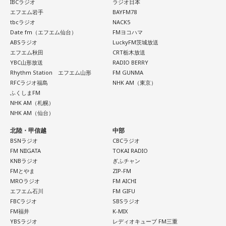
も教えてくれました。
IBCラジオ
ラジオ日本
します。今までのやり方にこだわらず、楽しそうな方へ進ん
エフエム岩手
BAYFM78
でみると思わぬ展開が待っていそう。少し大胆なくらいで
さらに、「末廣ブルース」も外せない1軒です。建物のレトロ
tbcラジオ
NACK5
OK。今日はこの夏やりたいことを一つ予定に書き込んでみ
Date fm（エフエム仙台）
FMヨコハマ
感が魅力の豚串専門店で、「タンだとかハラミだとかハツ、
て！
ABSラジオ
LuckyFM茨城放送
レバーとかを味わいながら、昔ながらの雰囲気が楽しめる」
エフエム秋田
CRT栃木放送
と話します。「けっこうペッパーが強めで、かなりおいしい
【5位】牡羊座（おひつじ座）
YBC山形放送
RADIO BERRY
豚串です」と太鼓判を押しました。
Rhythm Station エフエム山形
FM GUNMA
あなたの行動力が誰かの心に火をつける日。今日は周りの反
RFCラジオ福島
NHK AM（東京）
応を気にするより「私はこれがやりたい！」を大切にしてみ
お気に入りのステーキ店を尋ねられると、ゴリさんは「エメ
ふくしまFM
て。あなたが楽しそうに動くほど仲間も集まってきそうで
ラルドです」と即答。なかでもプレミアムリブステーキにつ
NHK AM（札幌）
す。今夜、明日すぐできる小さな一歩を決めてから寝てみて
いては、「脂の乗り方、柔らかさ、肉の質がもうレベルが違
NHK AM（仙台）
ね。
います」と熱く語り、長年愛される名店の魅力を紹介しまし
北陸・甲信越
中部
た。
【6位】獅子座（しし座）
BSNラジオ
CBCラジオ
太陽が獅子座を照らす今は、自分の人生を自分で演出してい
FM NIIGATA
TOKAI RADIO
一方、「お手紙を書きたくなる場所」を尋ねられると、迷わ
KNBラジオ
ぎふチャン
くとき。「もっと私らしくていい」と許可を出すことで魅力
ず「沖縄の海」と回答。水中眼鏡をつけて海に潜り、「音を
FMとやま
ZIP-FM
が開いていきます。遠慮せず好きなことを表現してみて。夜
塞がれた瞬間に、幻想的な世界を勝手に水が演出してくれ
MROラジオ
FM AICHI
は理想の自分になったつもりで未来を想像してみましょう。
る」と表現します。さらに、水中から見上げる水面には「太
エフエム石川
FM GIFU
陽の光に反射した美しい光のライン」が広がり、「365日飽
FBCラジオ
SBSラジオ
【7位】魚座（うお座）
きない。同じ顔を見せないんですよ、自然が」と、その美し
FM福井
K-MIX
直感の中に「これからの幸せ」のヒントが隠れていそう。損
YBSラジオ
レディオキューブ FM三重
さを語りました。そして海へ向け、「『美しくいてくれてあ