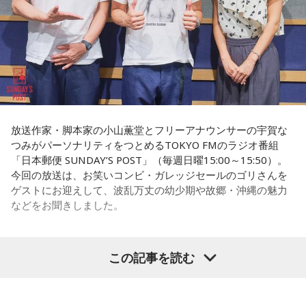
ンの権力を大きくしているんですね。直接、命令しなくても
周りが勝手に忖度して動く、というのがドンの世界です」
小学生の頃に、「旅行に行こう」と言われて沖縄を離れ、大
阪へ。しかし翌朝、父親の姿はなく、「今日からおじさんと
長野
「こういうドンが全国にいる、というわけですね」
おばさんと暮らすんだよ」と告げられます。「映画みたいな
嘘みたいな話で」と振り返るように、突然始まった新生活に
戸惑い、転校先でも誰とも話せない日々が続きました。
常井
「福岡って大物議員がたくさんいました。その中で藏内
さんはどういう位置づけか。麻生さん、武田さん、かつては
孤独を感じるなかで、「何かしなきゃ」との思いから、クラ
古賀誠さん、山崎拓さん、村上正邦さん、といった方も。大
放送作家・脚本家の小山薫堂とフリーアナウンサーの宇賀な
スの人気者の行動を観察。「面白いことをやると人が集ま
つみがパーソナリティをつとめるTOKYO FMのラジオ番組
物が同じ県内にたくさんいることが、ドンを生み出す第2の条
る」という気づきを得て、掃除の時間に机の上で松田聖子さ
「日本郵便 SUNDAY’S POST」（毎週日曜15:00～15:50）。
件です」
んの「青い珊瑚礁」を歌いながら一発芸を披露。最初は教室
今回の放送は、お笑いコンビ・ガレッジセールのゴリさんを
が静まり返ったものの、その後は「あんなに無口だった転校
ゲストにお迎えして、波乱万丈の幼少期や故郷・沖縄の魅力
生が急に変なことをやり出した」と話題になり、「お前、お
長野
「はい」
などをお聞きしました。
もろいな」「遊ぼうや」と友達の輪が一気に広がったといい
ます。
常井
「というのは、県議会の自民党も国会議員の系列ごとに
分かれていて。知事選や市長選があると保守分裂になってし
この出来事をきっかけに、「笑いは武器になる」と実感。
この記事を読む
（左から）パーソナリティの小山薫堂、ゴリさん、宇賀なつ
「自分を認めてもらうには、人を笑わせればいい」という体
まうんですね。その間をつなぐ調整役が必要になると。実
み
験が、芸人としての原点になったと振り返ります。
際、福岡県は90年代まで革新県政、社会党系の知事がいたん