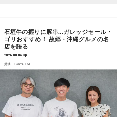
み
では自民党から共産党まで長年の付き合いがあって、気心が
知れているんですね。そうなると影響力が及ぶのは公共事業
◆“笑いは武器”と気づいた少年時代
や予算だけではない。県内すべての選挙で誰に自民党の公認
や推薦を出すのか、という決定権を握っている。あとは役
石垣牛の握りに豚串…ガレッジセール・
ゴリさんは、1972年沖縄県那覇市生まれ。沖縄の本土復帰か
人、教職員、警察署員といった地方公務員の人事にも影響力
らわずか1週間後に生まれた“復帰っ子”です。1995年に中学時
ゴリおすすめ！ 故郷・沖縄グルメの名
を発揮することがあります」
代の同級生・川田広樹さんとガレッジセールを結成し、バラ
店を語る
エティ番組などで人気を集めました。2006年からは映画監督
としても活動。2019年公開の映画「洗骨」はモスクワ国際映
長野
「はい」
2026.08.06 up
画祭に出品されるなど国内外で高い評価を受け、日本映画監
提供：TOKYO FM
督協会新人賞を受賞しました。また、「おきなわ新喜劇」の
常井
「人事の季節になるとドンの自宅に行列ができる、と言
旗揚げやYouTube「ゴリ★オキナワ」などを通じて、故郷・
われるんですね。別の地域で聴いた話ですが、ドンの家に入
沖縄の魅力を発信し続けています。
ると、その訪問客は茶封筒を机の上にソッと出します。そし
本土復帰当時の記憶はありませんが、「僕らは“復帰っ子”と言
てドンはポン、ポン、ポン、と手を当てて厚さを確かめる。
われている」と話すゴリさん。両親からは、復帰直後の沖縄
そのままスーッと返す。返された側は帰りがけ、広いお庭の
の活気や、ドルから円への切り替えをめぐる混乱を聞いて育
中にあるお社に両手を合わせ、賽銭箱に封筒を置いていく、
ちました。なかでも「『円になったほうがお金が減る』と文
と。こういう逸話がまことしやかに語られること自体が、ド
句を言っていた」というエピソードは、当時ならではの出来
事として印象に残っているそうです。