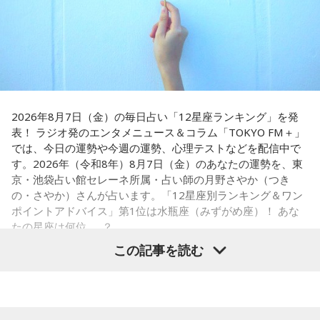
阪へ。しかし翌朝、父親の姿はなく、「今日からおじさんと
牛の握りが絶品」だと紹介。「炙りと生があるんですけど、
おばさんと暮らすんだよ」と告げられます。「映画みたいな
炙らないほうがおすすめです」と、地元ならではの楽しみ方
嘘みたいな話で」と振り返るように、突然始まった新生活に
も教えてくれました。
戸惑い、転校先でも誰とも話せない日々が続きました。
さらに、「末廣ブルース」も外せない1軒です。建物のレトロ
孤独を感じるなかで、「何かしなきゃ」との思いから、クラ
感が魅力の豚串専門店で、「タンだとかハラミだとかハツ、
スの人気者の行動を観察。「面白いことをやると人が集ま
レバーとかを味わいながら、昔ながらの雰囲気が楽しめる」
2026年8月7日（金）の毎日占い「12星座ランキング」を発
る」という気づきを得て、掃除の時間に机の上で松田聖子さ
と話します。「けっこうペッパーが強めで、かなりおいしい
表！ ラジオ発のエンタメニュース＆コラム「TOKYO FM＋」
んの「青い珊瑚礁」を歌いながら一発芸を披露。最初は教室
豚串です」と太鼓判を押しました。
では、今日の運勢や今週の運勢、心理テストなどを配信中で
が静まり返ったものの、その後は「あんなに無口だった転校
す。2026年（令和8年）8月7日（金）のあなたの運勢を、東
生が急に変なことをやり出した」と話題になり、「お前、お
お気に入りのステーキ店を尋ねられると、ゴリさんは「エメ
京・池袋占い館セレーネ所属・占い師の月野さやか（つき
もろいな」「遊ぼうや」と友達の輪が一気に広がったといい
ラルドです」と即答。なかでもプレミアムリブステーキにつ
の・さやか）さんが占います。「12星座別ランキング＆ワン
ます。
いては、「脂の乗り方、柔らかさ、肉の質がもうレベルが違
ポイントアドバイス」第1位は水瓶座（みずがめ座）！ あな
います」と熱く語り、長年愛される名店の魅力を紹介しまし
たの星座は何位……？
この出来事をきっかけに、「笑いは武器になる」と実感。
た。
「自分を認めてもらうには、人を笑わせればいい」という体
この記事を読む
験が、芸人としての原点になったと振り返ります。
一方、「お手紙を書きたくなる場所」を尋ねられると、迷わ
ず「沖縄の海」と回答。水中眼鏡をつけて海に潜り、「音を
さらに、ショートフィルムの賞を受賞した際には、憧れだっ
塞がれた瞬間に、幻想的な世界を勝手に水が演出してくれ
【1位】水瓶座（みずがめ座）
た松田聖子さんからトロフィーを受け取る機会もありまし
る」と表現します。さらに、水中から見上げる水面には「太