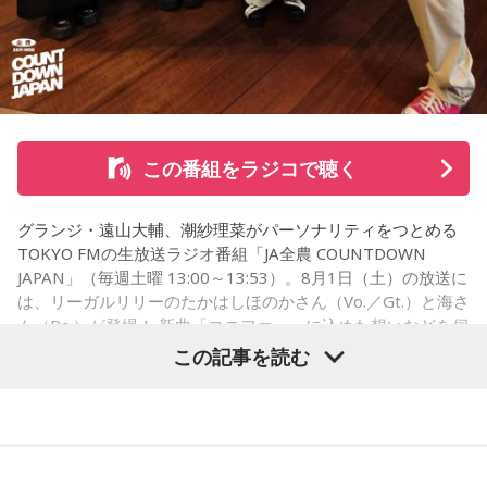
健人が遊戯王の話をします。
※ メールの件名は「決闘」でお願いします。
◎「中島健人イメージランキング」
街の人に調査したら、中島健人が1位にランクインしそうな
この番組をラジコで聴く
「ランキングのタイトルだけ」を送ってきてください。
グランジ・遠山大輔、潮紗理菜がパーソナリティをつとめる
＜例＞
TOKYO FMの生放送ラジオ番組「JA全農 COUNTDOWN
・家の照明、指パッチンで消してそうランキング
JAPAN」（毎週土曜 13:00～13:53）。8月1日（土）の放送に
・コンビニで「温めますか？」とか「レジ袋はいります
は、リーガルリリーのたかはしほのかさん（Vo.／Gt.）と海さ
か？」とか聞かれる前に全部先に言ってきそうな男ランキン
ん（Ba.）が登場！ 新曲「コニファー」に込めた想いなどを伺
グ
いました。
この記事を読む
・渋谷のギャル1000人に聴きました「愛用してるタブレット
端末めっちゃデカそう」ランキング
こんな感じで、中島健人を1位にランクインさせてください。
（左から）潮紗理菜、たかはしほのかさん、海さん、遠山大
輔