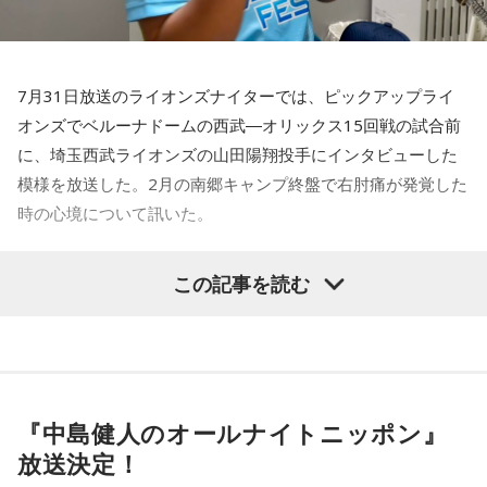
7月31日放送のライオンズナイターでは、ピックアップライ
オンズでベルーナドームの西武―オリックス15回戦の試合前
に、埼玉西武ライオンズの山田陽翔投手にインタビューした
模様を放送した。2月の南郷キャンプ終盤で右肘痛が発覚した
時の心境について訊いた。
――1軍デビューを果たしたプロ3年目の昨シーズンは素晴ら
この記事を読む
しい成績だったかと思いますが、「求めすぎずに自分のやる
べきことをできていた」と振り返りましたね。
山田「チームから与えられた役割をまっとうできたと思うの
で、そこは自分のなかではいい評価をしていた感じです」
『中島健人のオールナイトニッポン』
――過去2年の苦労は昨シーズンに活きていたということです
放送決定！
ね。