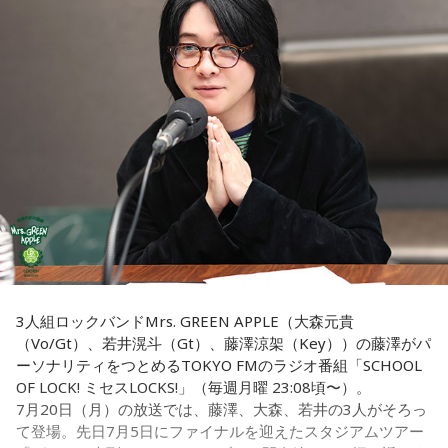
いますが、暦の上では
寅の日
にあたるのが最大の特徴です。
我慢できるのは、あなたが優しくて、まわりを思いやれる証
拠です。あとは少しだけ、自分の本音も大切にしてあげまし
また、六曜は
先勝
で、一般的には午前中が吉、午後は控えめ
ょう。
に過ごすのが良いという考え方があります。
■監修者プロフィール：草彅健太（くさなぎ・けんた）
■寅の日とは？
東京池袋占い館セレーネ所属。メンタルケアカウンセラー。
鑑定件数は若い女性を中心に7,000件を超え、占いイベントや
寅の日とは、12日に一度巡ってくる吉日
です。
アプリの監修も手がける。また、イベントMCや声優としての
活動もしており、芸能関係者からの依頼も多い。
虎は古くから「千里行って千里帰る」という言い伝えがあ
Webサイト：
https://selene-uranai.com/
り、「出ていったものが無事に戻ってくる」と考えられてき
YouTube：
https://youtu.be/UHrZuZcHTj4
ました。そのため、お金や旅に関する縁起の良い日として親
しまれています。
このことから、寅の日は次のようなタイミングに選ぶ人もい
3人組ロックバンドMrs. GREEN APPLE（大森元貴
ます。
（Vo/Gt）、若井滉斗（Gt）、藤澤涼架（Key））の藤澤がパ
ーソナリティをつとめるTOKYO FMのラジオ番組「SCHOOL
・財布を新調する
OF LOCK! ミセスLOCKS!」（毎週月曜 23:08頃〜）。
・財布を使い始める
7月20日（月）の放送では、藤澤、大森、若井の3人がそろっ
・銀行口座を開設する
て登場。先日7月5日にファイナルを迎えたスタジアムツアー
・旅行や出張へ出発する