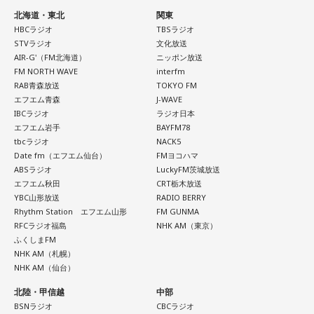
■2026年8月8日に宝くじを買うのは？
北海道・東北
関東
大森：ありがとうございます！ 花火すごかったですね！
HBCラジオ
TBSラジオ
寅の日は、金運にまつわる吉日として紹介されることが多い
STVラジオ
文化放送
若井：すごかったよ！ ステージからの景色も花火も最高でし
ため、宝くじを購入するタイミングとして意識する人もいま
AIR-G'（FM北海道）
ニッポン放送
たけれど。
す。
FM NORTH WAVE
interfm
RAB青森放送
TOKYO FM
藤澤：そうだよね！
一方で、宝くじの当選を保証するものではありません。「縁
エフエム青森
J-WAVE
起の良い日に買いたい」という気持ちから、暦を参考にする
IBCラジオ
ラジオ日本
大森：「ダーリン」で、本編ラストで花火が上がるというの
人もいるという考え方です。
エフエム岩手
BAYFM78
は結構すごいです。「ケセラセラ」って今まででも花火が上
tbcラジオ
NACK5
がったりというか、大きい演出ってすごく親和性があると思
Date fm（エフエム仙台）
FMヨコハマ
■2026年8月8日に旅行へ行くのは？
ABSラジオ
LuckyFM茨城放送
うのだけれど。
エフエム秋田
CRT栃木放送
寅の日は、「千里行って千里帰る」という言い伝えから、旅
YBC山形放送
RADIO BERRY
「ダーリン」でというのはやっぱりミュージックビデオがあ
行や出張にも縁起が良い日とされています。
Rhythm Station エフエム山形
FM GUNMA
あいう感じだったから、すごくみんな受け入れられるという
RFCラジオ福島
NHK AM（東京）
か良かったのかなと思うのだけれど。バラード曲で花火って
夏休み期間中ということもあり、旅行や帰省を予定している
ふくしまFM
結構僕の中では「おー、そっかそうか」となって。演出チー
人にとっては、暦を意識するきっかけになるかもしれませ
NHK AM（札幌）
ムと話を進めていったんだよね！
ん。
NHK AM（仙台）
北陸・甲信越
中部
若井：めちゃくちゃ素敵だったね！
もちろん、安全な旅行のためには、天候や交通情報を確認
BSNラジオ
CBCラジオ