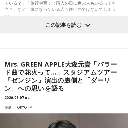
●江原啓之 今夜の格言
ている？」「旅行や宝くじ購入の日に選ぶ人もいるって本
しれません。しかし、あなたの考えには、ちゃんと意味があ
「フィジカルはスピリチュアルの基本です」
当？」など、気になっている人も多いのではないでしょう
ります。肩の力を抜いて、まずは思ったことを口にする練習
か。
から。
＜番組概要＞
この記事を読む
番組名：Dr.Recella presents 江原啓之 おと語り
寅の日は、古くから金運や旅立ちに縁起が良いとされる吉日
3．壊れる心配はないか……我慢しすぎ度70％
放送日時：TOKYO FM／FM 大阪 毎週日曜 22:00～22:25、エ
の1つです。今回は、
2026年8月8日の開運カレンダー
をもと
ダムが壊れないか気になったあなた。対立することで関係が
フエム山陰 毎週土曜 12:30～12:55
に、寅の日とはどんな日なのか、この日に向いているとされ
壊れるのを恐れ、その場を丸く収めるために本音を飲み込む
出演者：江原啓之、奥迫協子
ることや、財布の新調、宝くじ購入などについて分かりやす
タイプです。ですが、健全なぶつかり合いは、関係をむしろ
番組Webサイト：
https://www.tfm.co.jp/oto/
く紹介します。
深めるもの。意見を伝えることは、わがままではないと考え
てみては。
Mrs. GREEN APPLE大森元貴「バラー
ド曲で花火って…」スタジアムツアー
4．どうやって放水しているのか……我慢しすぎ度20％
■2026年8月8日はどんな日？
『ゼンジン』演出の裏側と「ダーリ
上手な出し方を気にしたあなた。本音を出そうという意識は
ン」への思いを語る
しっかり持っているので、我慢しすぎは少なめです。ただ、
2026年8月8日（土）・先勝
どう言えば角が立たないかを考えすぎて、タイミングを逃す
・寅の日
2026.08.07 up
ことも。完璧を意識しすぎず、素直に伝えてみるのがコツで
・令和8年8月8日のゾロ目
す。
提供：TOKYO FM
・六曜「先勝」（午前中が吉とされる）
＊
「8」が並ぶことから縁起の良い日というイメージを持つ人も