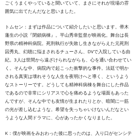
ごくうまくやっていると聞いていて、まさにそれが現場の雰
囲気に出てたんだなと思いました。
トムセン：まずは作品について紹介したいと思います。帚木
蓬生の小説『閉鎖病棟』。平山秀幸監督が映画化。舞台は長
野県の精神科病院。死刑執行が失敗し生きながらえた元死刑
囚秀丸、幻聴に悩まされるチューさん、DVで入院している由
紀。3人は世間から遠ざけられながらも、心を通い合わせてい
く。そんな中、病院内で起こった衝撃的な事件。法廷で明か
される真実は壊れそうな人生を夜明けへと導く、というよう
なストーリーです。どうしても精神科病棟を舞台にした作品
であるので非常にシリアスで心を痛めるような場面もあった
んですが、そんな中でも友情が生まれたりとか、暗闇に一筋
の光が差し込むような。希望を失っちゃいけないんだなとい
うような人間ドラマに、心があったかくなりました。
K：僕が映画をみおわった後に思ったのは、入り口がセンシテ