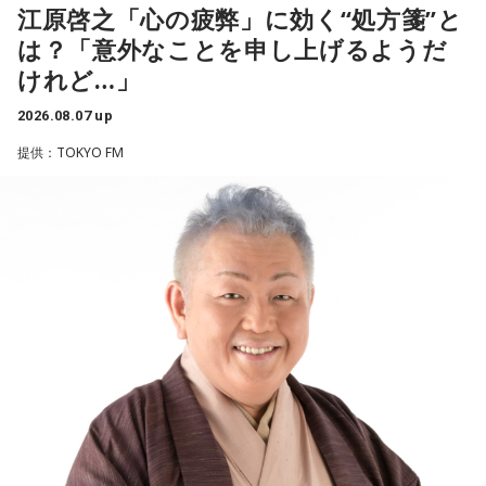
※ メールの件名は「ランキング」でお願いします。
江原啓之「心の疲弊」に効く“処方箋”と
は？「意外なことを申し上げるようだ
■番組タイトル：ニッポン放送『中島健人のオールナイトニッ
◆“真逆な作り方”で楽曲制作
ポン』
けれど…」
■放送日時：2026年8月14日（金） 25時～27時 （15日
リーガルリリーは高校在学時から注目を集め、国内大型ロッ
（土）午前1時〜3時）
2026.08.07 up
クフェスにも多数出演するだけでなく、アメリカで開催され
ニッポン放送をキーステーションに全国ネットで放送
提供：TOKYO FM
た世界最大級の音楽フェスティバル「SXSW（サウス・バイ・
■パーソナリティ：中島健人
サウスウエスト）」の出演や中国ツアーの開催など、海外で
■メールアドレス：
kenty@allnightnippon.com
のライブも経験。そのほか、2019年公開の映画「惡の華」で
■番組公式X：@Ann_Since1967
は主題歌と劇中歌を担当し、今年4月から放送されたテレビド
■番組ハッシュタグ：#中島健人ANN
ラマ版「惡の華」では、たかはしほのかさんが劇伴を担当。
そして、今秋には初のアジアツアーの開催が決定していま
す。
遠山：僕は「惡の華」が好きで、（テレビドラマ版ではW主
演の）あのちゃんと鈴木福くんがめちゃくちゃ素晴らしかっ
たですけど、そういうドラマの音楽って、どう作っていく
の？
ほのか：私も今回初めて関わらせてもらったんですけど、今