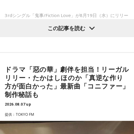
――実戦復帰まで4ヶ月という診断のもと、ファームで最初に
3rdシングル「鬼事/Fiction Love」が8月19日（水）にリリー
投げたのは7月11日でした。リハビリはうまくいったという
スされることを記念して、中島健人が通称“1部”のパーソナリ
この記事を読む
ことでしょうか？
ティを初めて担当する。番組では、新曲「鬼事/Fiction
山田「トレーナーさんのおかげでうまくいったと思います」
Love」の話はもちろん、新曲にまつわるテーマでリスナーか
らメールを募集したり、中島の愛に溢れた遊戯王トークも披
――想定通りにいったということですね。
露する予定。（メールの締切は8月14日（金）正午）
山田「順調にいくのも難しくて、リハビリをしていく上でエ
ドラマ「惡の華」劇伴を担当！リーガル
ラーが出たり、身体との感覚がつながりずらかったりするな
盛りだくさんの内容でお届けする一夜限りの特別番組『中島
リリー・たかはしほのか「真逆な作り
かで、本当にトレーナーさんのおかげでうまくやっていただ
健人のオールナイトニッポン』は8月14日(金)25時からニッポ
きました」
方が面白かった」最新曲「コニファー」
ン放送をキーステーションに全国ネットで放送。
制作秘話も
――石垣島で自主トレをともにした後輩である篠原響投手の
2026.08.07 up
活躍をどうご覧になられましたか？
■募集メール
提供：TOKYO FM
山田「球速がすごくて、僕も追いつけるように頑張ります」
◎メールテーマ『鬼事』
――オールスターゲームの前に1軍へ復帰しました。ここまで
TVアニメ『逃げ上手の若君』第2期オープニングテーマ「鬼