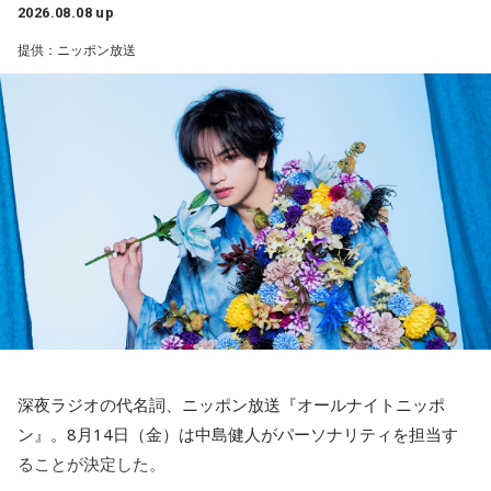
山田「活きていると思います。ウエイトトレーニングなどで
2026.08.08 up
身体作りができたと思うので、結果を出さないといけないと
提供：ニッポン放送
ころで出せたというのはよかったと思います」
――2月の南郷キャンプ終盤で右肘痛が発覚した時の心境を教
えてください。
山田「痛かったですし、手術のタイミングはすごく悩んだの
ですが、3月9日に手術をさせていただいた。痛いままプレー
をしていても成績も上がらないですし、自分としても不安を
抱えながらプレーをするのは嫌だったので、できるだけ早く
手術をして、早く復帰ができるようにというので決断しまし
た」
――以前から痛みはあったのでしょうか？
深夜ラジオの代名詞、ニッポン放送『オールナイトニッポ
山田「痛みがない範囲でできていたのですが、痛みの場所が
ン』。8月14日（金）は中島健人がパーソナリティを担当す
動いてしまって、数ミリでも痛みの場所が動くだけで痛みが
ることが決定した。
変わってくるので」