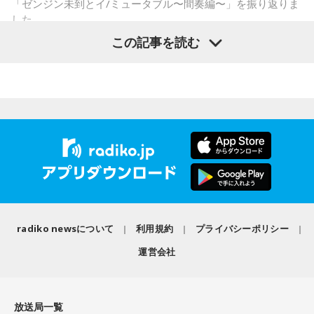
「ゼンジン未到とイ/ミュータブル〜間奏編〜」を振り返りま
・新しい挑戦を始める
した。
この記事を読む
一方で、「戻る」という意味合いから、結婚や結納などのお
祝い事には向かないとする考え方もあります。暦の解釈には
流派や地域による違いもあるため、一つの目安として参考に
Mrs. GREEN APPLE大森元貴
するとよいでしょう。
■2026年8月8日に財布を新調するのはあり？
＜リスナーからのメッセージ＞
ミセス先生、こんばんは！ 7月5日のファイナルに参戦しまし
寅の日は、お金に関する縁起の良い日として知られているこ
た！ 私にとって初めての「ゼンジン」シリーズだったので、
とから、財布を購入したり、使い始めたりするタイミングと
参加できて本当に良かったです。演奏が本当にかっこよく
して選ぶ人もいます。
て、ずっと感動していました。特に「ダーリン」と「ケセラ
セラ」の時の花火は相性が良すぎて、思わず泣いてしまいま
「お金が無事に戻ってくる」という言い伝えに由来するもの
した。帰り道もプレイリストを聴きながら帰っていたのです
で、開運アクションとして親しまれている考え方です。
radiko newsについて
利用規約
プライバシーポリシー
がその余韻でまたウルウルしてしまいました。最高の景色と
運営会社
最高の演奏を、本当にありがとうございました。（埼玉県 18
ただし、財布を新調したからといって金運の上昇が保証され
歳 女の子）
るわけではありません。あくまでも縁起担ぎとして取り入れ
られている習慣です。
＊
放送局一覧