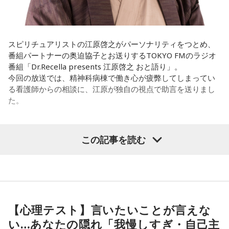
まで作ってきたライブでやる曲やバンドでやる曲の作り方と
は全然違って……ドラマの映像にいかに没頭させるかが重要と
いうか。リーガルリリーでは、音楽を聴いてほしくて作って
いるんですけれど、ドラマの音楽は、映像を観てもらわない
スピリチュアリストの江原啓之がパーソナリティをつとめ、
といけないので、逆に聴いてもらったらダメなんですよ。だ
番組パートナーの奥迫協子とお送りするTOKYO FMのラジオ
から、音楽を通して真逆な作り方を体験できて、めちゃめち
番組「Dr.Recella presents 江原啓之 おと語り」。
ゃ面白かったです。
今回の放送では、精神科病棟で働き心が疲弊してしまってい
る看護師からの相談に、江原が独自の視点で助言を送りまし
た。
（左から）たかはしほのかさん、海さん
パーソナリティの江原啓之
この記事を読む
◆新曲「コニファー」に込めた想い
＜リスナーからの相談＞
遠山：リーガルリリーは、7月11日（土）に新曲「コニファ
私は精神科病棟で看護師として働いています。幻覚や妄想に
ー」を配信リリースしました。おめでとうございます。
より精神症状が不安定な患者さんから、暴言や暴力を振るわ
れることがあります。病気だからと割り切って仕事に就いて
【心理テスト】言いたいことが言えな
ほのか・海：ありがとうございます。
いるのですが、心が疲れてきています。私生活は充実してお
い…あなたの隠れ「我慢しすぎ・自己主
り、夫と新しく家を建てるためにも仕事は辞められません。