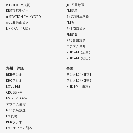
番組公式X：
@sol_info
昇や成果を保証するものではありません。自分の予定やライ
e-radio FM滋賀
JRT四国放送
フスタイルに合わせて、無理のない範囲で取り入れるとよい
KBS京都ラジオ
FM徳島
でしょう。
α-STATION FM KYOTO
RNC西日本放送
wbs和歌山放送
FM香川
NHK AM（大阪）
RNB南海放送
■令和8年8月8日の「8」が並ぶ日に注目が集まる理由
FM愛媛
RKC高知放送
2026年8月8日は、「令和8年8月8日」と「8」が並ぶ印象的
エフエム高知
な日付です。
NHK AM（広島）
NHK AM（松山）
数字の「8」は、末広がりの形から縁起の良い数字として親し
九州・沖縄
全国
まれており、開店日や記念日、イベントの開催日として選ば
RKBラジオ
ラジオNIKKEI第1
れることもあります。
KBCラジオ
ラジオNIKKEI第2
LOVE FM
NHK FM（東京）
ただし、「8」が並ぶこと自体が暦上の吉日を意味するわけで
CROSS FM
はありません。
FM FUKUOKA
エフエム佐賀
2026年8月8日は、こうした縁起の良いイメージに加え、「寅
NBC長崎放送
の日」が重なることから、例年以上に注目を集める可能性が
FM長崎
ある1日といえるでしょう。
RKKラジオ
FMKエフエム熊本