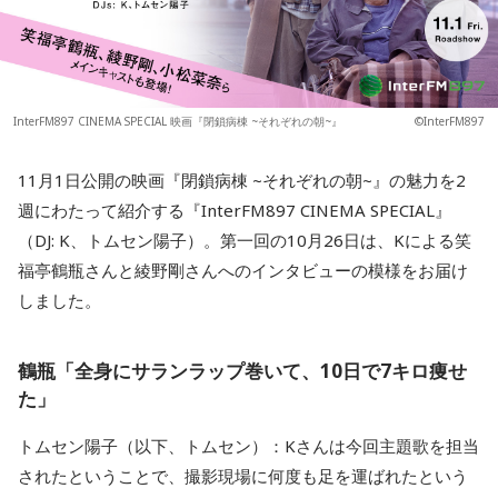
InterFM897 CINEMA SPECIAL 映画『閉鎖病棟 ~それぞれの朝~』
©InterFM897
11月1日公開の映画『閉鎖病棟 ~それぞれの朝~』の魅力を2
週にわたって紹介する『InterFM897 CINEMA SPECIAL』
（DJ: K、トムセン陽子）。第一回の10月26日は、Kによる笑
福亭鶴瓶さんと綾野剛さんへのインタビューの模様をお届け
しました。
鶴瓶「全身にサランラップ巻いて、10日で7キロ痩せ
た」
トムセン陽子（以下、トムセン）：Kさんは今回主題歌を担当
されたということで、撮影現場に何度も足を運ばれたという