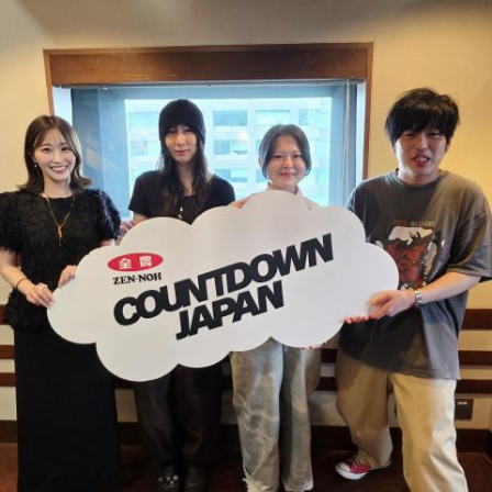
2試合に登板してみていかがですか？
事」。中島健人はこの「鬼事」を「日々のイラッとした出来
山田「自分の持ち味が出せて抑えられることができたので、
事」や「心がザワザワした、モヤモヤした事」を表す言葉と
そこは1番よかったのかなと思います。試合で投げる、野球が
してカジュアルに使っています。そんな、あなたの周りで起
できる感謝というのも再び感じることができましたし、野球
きた「鬼事」を教えてください。
が楽しかったですね」
中島健人が、どう立ち回ればよかったのか手を差し伸べま
す。
――今シーズンの登板はまだ2試合ですが、ヒットを1本も打
たれていないです。
※ メールの件名は「鬼事」でお願いします。
山田「そうなんですか？ 何の意識もしていないです（笑）。
1イニングを無失点で抑える。どれだけピンチを作っても無失
◎コーナー『人生アイズ相談ドラゴン』
点で抑えるというのが中継ぎの仕事なので、それができたと
「仕事場の上司、良い人なんだけどここが好きになれなく
いうのは本当にいいことなのかなと思います」
て…」
「友人と遊んだ時に言われたあの一言がずっとモヤモヤして
※インタビュアー：文化放送・斉藤一美アナウンサー
いて…」
「優柔不断な性格のせいで、こんな事が…」
あなたの人生相談を送ってください。その相談を受け、中島