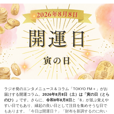
れを大事にして、コンディションを常に最高に整えるという
いくような“若さ”をすごく感じました。
ことであれば、もしかしたら悩んでいた時期は体調が不安定
【解説】
だったかもしれない。だって、普段だったら前向きにいける
この心理テストでわかることは、あなたの「我慢しすぎ・自
次回8月8日（土）の放送は、シンガーソングライター・バー
ところが、何かふと不安になっちゃったりするでしょう。
己主張ニガテ度」です。
チャルYouTuberのぼっちぼろまるさんをゲストに迎えてお届
けします。
例えば、小さいお子さんがいるときって、やっぱり楽しいけ
ダムの水は「溜め込んだ本音や感情」を暗示しています。ダ
れど身体がついていけないときって、ちょっと子育てが憂鬱
ムの何が気になったかで、あなたがなぜ言いたいことを飲み
----------------------------------------------------
になったりする時って出ちゃうじゃないですか。子どもの元
込んでしまうのか……その理由と、我慢の深さがわかります。
この日の放送をradikoタイムフリーで聴く
気な「キャー！」というのも、元気なときには「もう！」と
※放送エリア外の方は、プレミアム会員の登録でご利用いた
いうくらいで済むけれど、頭が痛いときはキツイもんね。そ
【解答】
だけます。
ういうことなんですよね。
----------------------------------------------------
1．こぼれてしまわないか……我慢しすぎ度90％
自分の体力、コンディション。「元気」の「気」は中がお米
限界が気になったあなた。本音をギリギリまで溜め込んでい
＜番組概要＞
（氣）だから、しっかり食べて、元気をつけていってくださ
ませんか。「嫌われるかも」という不安から、言葉を飲み込
番組名：JA全農 COUNTDOWN JAPAN
い。それも、仕事のうちです。
み続けてきたのでは。でも、あなたが少し本音を見せても、
放送エリア：TOKYO FMをはじめとする、JFN全国38局ネッ
大切な人は離れていきません。小さな「イヤ」から、言葉に
ト
ラジオ発のエンタメニュース＆コラム「TOKYO FM＋」がお
してみましょう。
放送日時：毎週土曜 13:00～13:53
パートナーの奥迫協子、パーソナリティの江原啓之
届けする開運コラム。
2026年8月8日（土）は「寅の日（とら
パーソナリティ：遠山大輔（グランジ）、潮紗理菜
のひ）」
です。さらに、
令和8年8月8日
と「8」が並ぶ覚えや
2．こんなに必要なのか……我慢しすぎ度45％
番組Webサイト：
https://www.tfm.co.jp/countdownjapan/
すい日でもあり、縁起の良い日として注目を集めそうな日で
水の価値を気にしたあなた。裏を返せば、自分の意見に「言
番組公式X：
@JA_CDJ
もあります。「今日は開運日？」「財布を新調するのに向い
うほどの価値があるのかな」と、自信を持てずにいるのかも