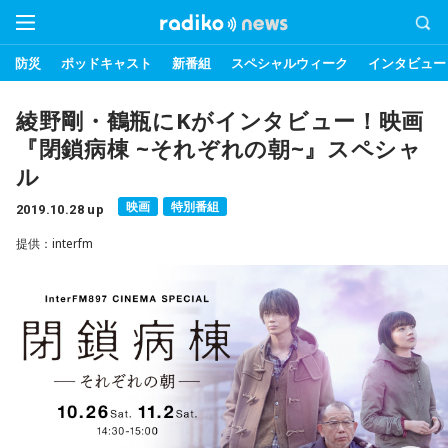
防災
ポッドキャスト
新番組
スペシャルウィーク
インタビュー
綾野剛・鶴瓶にKがインタビュー！映画
『閉鎖病棟 ~それぞれの朝~』スペシャ
ル
映画
特別番組
2019.10.28 up
提供：interfm