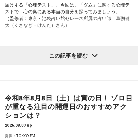
る」って言いますでしょう？
届けする「心理テスト」。今回は、「ダム」に関する心理テ
遠山：自分自身の内面をすごく辿って探っている曲ですよ
ストで、心の奥にある本当の自分を探ってみましょう。
ね？
それは、例えばご病気の方とかはダメだとか、そういう風に
（監修者：東京・池袋占い館セレーネ所属の占い師 草彅健
差別しているわけではなくてね。私達、コンディションが良
太（くさなぎ・けんた）さん）
ほのか：はい。私は「自分自身を分かってみたい」という気
いと心のコンディションも良くなりません？ やっぱり、寝不
持ちで作品を作っていて、もしかしたら皆さんも何かを作る
足のときってちょっとネガティブになっちゃったり、笑顔が
ときって、自分自身を分かってみたいから作るんじゃないか
ちょっと欠けちゃったりね。
なと思って、そういう曲を作りました。
【質問】
この記事を読む
やっぱり、この世に生きている限りは、フィジカルなことっ
山奥の大きなダムを見学しているあなた。
遠山：海ちゃんはどうですか？
てすごく大事なんですよね。だから、よりスピリチュアルを
目の前には、たっぷりと水をたたえた巨大なダムがそびえて
発揮したいと思う場合には、フィジカルをとても大切にする
います。
海：アニメでは、マンガ大好きな女の子が、同人誌とかを売
ということが大事だと思うんですよね。
その景色を眺めていると、あなたはふとあることが気になり
るようなイベントに行って「自分でも描けるんだ！」と思っ
ました。
て、そこから自分で描き始めるんですけど、それが私自身の
――精神力を支えるのは徹底した体調管理であると説く江
さて、あなたが気になったのはどんなことですか？
音楽体験とすごくつながっていて。
令和8年8月8日（土）は寅の日！ ゾロ目
原。さらに、日常生活におけるコンディションづくりの重要
次の中から近いものを1つ選んでください。
が重なる注目の開運日のおすすめアク
性を語ります。
「あ、自分もバンドできるんだ」みたいな、そういうときの
1． 水がこぼれてしまうことはないのか
ションは？
ワクワク感のようなものが、いろんな不安や葛藤を飛び越え
江原：やっぱり、集中力が欠けちゃうしね。だからご飯を食
2． こんなに水は必要なのか
ちゃうみたいな、そういうバイタリティのある曲だなと思い
べて、新しいお家を建てればまたよく寝られたりすると思う
2026.08.07 up
3． ひび割れなど壊れる心配はないか
ます。歌詞は自分と向き合っている部分も結構あるんですけ
けれど、そういう風な自分自身のメンテナンスというか、そ
4． どうやって放水しているのか
ど、音像がかなり爽やかなので、そういうものを飛び越えて
提供：TOKYO FM