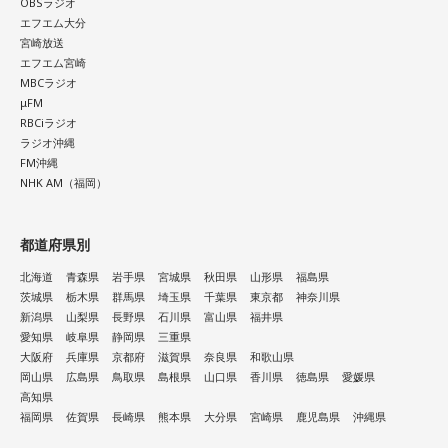
OBSラジオ
■「寅の日」をきっかけに、新しい一歩を踏み出してみよう
エフエム大分
宮崎放送
2026年8月8日は、寅の日と先勝が重なる開運日です。さら
エフエム宮崎
に、「令和8年8月8日」と「8」が並ぶ覚えやすい日付である
MBCラジオ
ことから、縁起を意識する人にとっても印象深い一日となり
μFM
そうです。
RBCiラジオ
ラジオ沖縄
一方で、暦は古くから受け継がれてきた考え方の一つであ
FM沖縄
り、幸運や成功を約束するものではありません。
NHK AM（福岡）
「新しい財布を使い始める」「旅行へ出発する」「新たな目
都道府県別
標を立てる」など、自分にとって前向きな一歩を踏み出すき
っかけとして、無理のない範囲で暦を取り入れてみるのもよ
北海道
青森県
岩手県
宮城県
秋田県
山形県
福島県
いでしょう。
茨城県
栃木県
群馬県
埼玉県
千葉県
東京都
神奈川県
新潟県
山梨県
長野県
石川県
富山県
福井県
日々の暮らしを少し前向きにするヒントとして、2026年8月8
愛知県
岐阜県
静岡県
三重県
日の「寅の日」を過ごしてみてはいかがでしょうか。
大阪府
兵庫県
京都府
滋賀県
奈良県
和歌山県
岡山県
広島県
鳥取県
島根県
山口県
香川県
徳島県
愛媛県
高知県
福岡県
佐賀県
長崎県
熊本県
大分県
宮崎県
鹿児島県
沖縄県