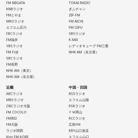
し、余裕を持ったスケジュールを立てることが何より大切で
FM NIIGATA
TOKAI RADIO
大森：プレイリストも公開されていますので、ぜひ聴いてほ
す。
KNBラジオ
ぎふチャン
しいね！
FMとやま
ZIP-FM
■2026年8月8日に向いているとされること
MROラジオ
FM AICHI
藤澤：楽しんでください！
エフエム石川
FM GIFU
2026年8月8日は、寅の日と先勝が重なる日です。暦を意識す
FBCラジオ
SBSラジオ
若井：ありがとう！
FM福井
K-MIX
る人の中には、次のような予定をこの日に合わせる人もいま
YBSラジオ
レディオキューブ FM三重
す。
FM FUJI
NHK AM（名古屋）
SBCラジオ
・財布を新調する、または使い始める
（写真左から）Mrs. GREEN APPLE大森元貴、藤澤涼架、若
FM長野
・銀行口座を開設する
NHK AM（東京）
井滉斗
・旅行や帰省、出張へ出発する
NHK AM（名古屋）
・資格の勉強や新しい習い事を始める
近畿
中国・四国
・神社へ参拝する
ABCラジオ
BSSラジオ
・仕事や趣味の新たな目標を立てる
＜番組概要＞
MBSラジオ
エフエム山陰
番組名：SCHOOL OF LOCK!
OBCラジオ大阪
RSKラジオ
また、六曜の「先勝」は一般的に
午前中が吉
とされているた
放送日時：月曜～木曜 22:00～23:55／金曜 22:00～22:55
FM COCOLO
ＦＭ岡山
め、大切な予定を入れる場合は午前中を選ぶという考え方も
パーソナリティ：アンジー校長（アンジェリーナ1/3・
FM802
RCCラジオ
あります。
Gacharic Spin）、たんぼ教頭（溝上たんぼ）
FM大阪
広島FM
番組Webサイト：
ラジオ関西
https://www.tfm.co.jp/lock/
KRY山口放送
なお、これらは古くから伝わる暦の考え方であり、運気の上
Kiss FM KOBE
エフエム山口