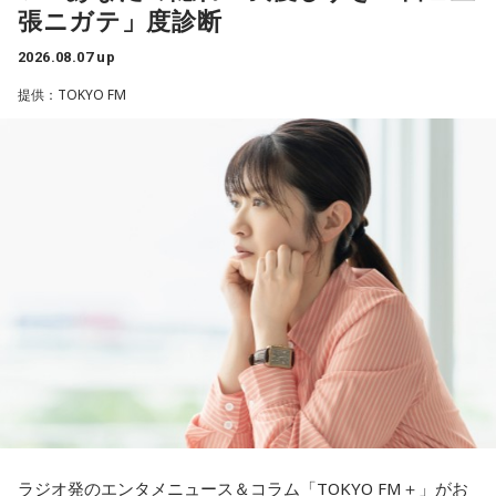
潮：「コニファー」はテレビアニメ「これ描いて死ね」のエ
張ニガテ」度診断
仕事がつらいからこそ私生活が充実する、幸せになるぞとい
ンディングテーマとなっています。
う気持ちで頑張ろうと思うのですが、患者さんと関わる上で
2026.08.07 up
の心持ちについてアドバイスをいただけないでしょうか？
遠山：テレビアニメの楽曲を手がけるのは初めてじゃないよ
提供：TOKYO FM
ね？
＜江原からの回答＞
ほのか：はい。
――患者からの暴言や暴力に心が折れそうになりながらも、
過酷な現場で奮闘する看護師の相談に対し、江原は「意外な
遠山：この楽曲はどこから作り始めました？
ことを申し上げるようだけれど……」と前置きした上で、具体
的なアドバイスを提示しました。
ほのか：「これ描いて死ね」は、マンガを描くことを題材に
した作品なんですけど、まずは原作を読みました。それで、0
江原：私はね、ちょっと意外なことを申し上げるようだけれ
から1にするときに、心のなかで薪をくべて火種を燃やしてい
ど、「体力」だと思います。やっぱり、ちゃんと食べて、よ
く。そして、風が吹いてめちゃめちゃ燃えていくみたいな。
く寝る。で、やっぱり看護師さんって不規則でしょう？ 夜勤
そういったものを絶やさずに「自分だけでやっていくぞ！」
とかね。いろいろとシフトがあるから、身体のコンディショ
みたいな気持ちと、私がお家で音楽を作っているとき
ンを持っていくのがとっても大変だと思うの。
の……“色”かな？ その色がすごく一致している部分があったの
で、今回はアニメのエンディングテーマとして曲を書かせて
これ、ばかにならなくて、私、いつもフィジカルとスピリチ
もらったんですけど、結構パーソナルな部分が出た作品にな
ュアルというものは、いつも同じく同等に思わなきゃダメだ
りました。
と言っているんです。昔から「健全な身体に健全な精神宿
ラジオ発のエンタメニュース＆コラム「TOKYO FM＋」がお