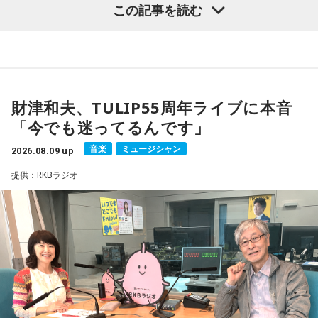
この記事を読む
当時はスマホもなく、写真を撮ることもできませんでした。
パーソナリティを務め、漫画にまつわるゲストを迎えるポッ
ドキャスト番組『マンガのラジオ supported by viviON』
それでも、みんなで「わぁ、綺麗だね」と言いながら同じ空
（毎週日曜 18時頃配信）の地上波特別番組で、 「宇宙兄弟」
を見上げた時間は、今も鮮明な思い出として残っています。
の漫画家・小山宙哉がゲスト出演する。
財津和夫、TULIP55周年ライブに本音
柏原収史も、友達の家に泊まり、夜更かしをしながら星空を
18年に及ぶ「宇宙兄弟」の連載完結のタイミングでの出演と
「今でも迷ってるんです」
見るという夏休みならではの体験に触れながら、「記憶に焼
なり、「宇宙兄弟」誕生のエピソードや「キャラクターに出
きつく景色」について語りました。
会う」というキャラクター造形について、ストーリーの発想
音楽
ミュージシャン
2026.08.09 up
と科学的裏付けについて等、様々な話を伺っていく。
提供：RKBラジオ
便利になった今だからこそ、ただ景色を眺める時間の大切さ
を感じるエピソードです。
小山宙哉をゲストに迎える特別番組『マンガのラジオ 宇宙兄
弟スペシャル supported by viviON』は8月16日（日）19時
山梨の風景とともに蘇る夏の記憶
から放送。放送後には、地上波本編で未公開の音源を含むデ
ィレクターズカット版のポッドキャスト配信も予定してい
『Nostalgic More Story』では、山梨にまつわる風景や、大
る。
切な人との思い出を紹介しています。
【小山宙哉プロフィール】