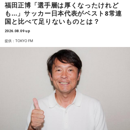
輝き、Jリーグ通算228試合出場93得点を挙げ、日本代表では
福田正博「選手層は厚くなったけれど
45試合出場で9ゴールを記録するなど活躍を見せ、1993年に
も…」サッカー日本代表がベスト8常連
はW杯アジア地区最終予選にも出場しました。2002年に現役
国と比べて足りないものとは？
を引退した後は、サッカー解説者としてメディアでの活動の
ほか、講演会やサッカー教室をおこなうなど、自身の経験を
2026.08.09 up
活かしながら幅広く活動しています。
提供：TOKYO FM
◆福田正博がW杯ブラジル戦を総括
藤木：ブラジル戦で、前半は佐野海舟選手の素晴らしいイン
ターセプトからのゴールがありましたし、前半の終了間際に
は日本がボールを持つ時間もありました。しかし、後半に入
ってからブラジルが戦略を変えてきて、日本が一方的に押し
込まれてしまった。試合のなかで具体的な戦術が打ち出せな
かったと考えると、（選手のなかに）もう少し具体的な戦略
を示す人、ブレーンが必要なのかなと素人目には思ってしま
うのですが……。
福田：そういう見方も当然ありますし、それができれば一番
いいと思うのですが、森保監督は帰国後の会見で「戦術は後