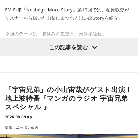
FM FUJI『Nostalgic More Story』第19回では、柏原収史が
リスナーから届いた山梨にまつわる思い出Storyを紹介。
今回のテーマは「夏休みの星空と、天体望遠鏡」。
この記事を読む
子どもの頃に見上げた夜空、友達と過ごした時間、そして大
人になった今だからこそ感じる懐かしさ。誰もが持つ“あの日
の記憶”に寄り添う放送回となりました。
天体望遠鏡で見た夏の夜空
「宇宙兄弟」の小山宙哉がゲスト出演！
地上波特番『マンガのラジオ 宇宙兄弟
今回紹介されたのは、ラジオネーム「雪見だいふく」さんか
スペシャル 』
ら届いたStory。
2026.08.09 up
子どもの頃、甲府市愛宕町にある県立科学館へ通い、プラネ
提供：ニッポン放送
タリウムを見ることを楽しみにしていたという思い出から始