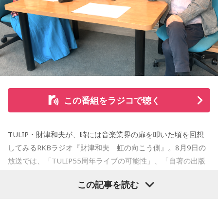
今回の放送では、夏の夜空をきっかけに、子どもの頃の純粋
1978年生 京都府出身 京都市立銅駝美術工芸高等学校（現：
な感動や、時間が経っても色あせない記憶が届けられまし
京都市立美術工芸高等学校）、大阪市立デザイン教育研究所
た。
卒業。デザイン会社勤務を経て、「モーニング」に持ち込み
をした『ジジジイ』で第14回MANGA OPEN審査委員賞（わ
放送で紹介されたStoryの続きをぜひradikoのタイムフリーで
たせせいぞう賞）受賞。『劇団JET’S』で第15回MANGA
お楽しみください。
OPEN大賞受賞。2006年『ハルジャン』『ジジジイ-GGG-』
を連載。
この番組をラジコで聴く
2007年12月、初の週刊連載作品『宇宙兄弟』連載開始。同作
で2010年 第56回小学館漫画賞一般向け部門、2011年 第35回
TULIP・財津和夫が、時には音楽業界の扉を叩いた頃を回想
講談社漫画賞一般部門、2014年 手塚治虫文化賞読者賞を受
してみるRKBラジオ『財津和夫 虹の向こう側』。8月9日の
賞。TVアニメ、実写映画等、多くのメディアミックスを果た
放送では、「TULIP55周年ライブの可能性」、「自著の出版
す大ヒット作品となり2026年6月完結。
記念イベントの裏話」、「デビュー時の音楽業界」、といっ
この記事を読む
た古今のトピックスが盛りだくさんです。
【近刊】
『宇宙兄弟』完結 46巻