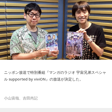
まります。
小学4年生の頃、隣の席だった友人K君から「誕生日に天体望
遠鏡を買ってもらったから、夏休みに泊まりにおいでよ」と
誘われたことが、大切な記憶として残っているそうです。
友人たちと夜更かしをしながら、大きな天体望遠鏡で眺めた
星空。
「あれが北斗七星」「あっちが○○座だよ」と目を輝かせなが
ら星について話すK君の姿は、今でも忘れられない光景だと語
られました。
ニッポン放送で特別番組『マンガのラジオ 宇宙兄弟スペシャ
ル supported by viviON』の放送が決定した。
スマホがない時代だからこそ残った景色
その後、K君のお父さんに連れて行ってもらった清里で見た星
小山宙哉、吉田尚記
空。
マンガ大賞の発起人にも名を連ねる吉田尚記アナウンサーが