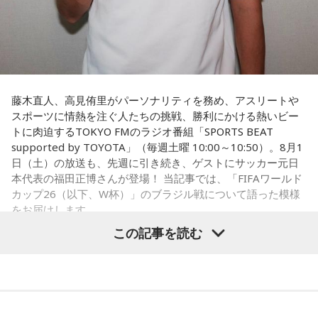
藤木直人、高見侑里がパーソナリティを務め、アスリートや
スポーツに情熱を注ぐ人たちの挑戦、勝利にかける熱いビー
トに肉迫するTOKYO FMのラジオ番組「SPORTS BEAT
supported by TOYOTA」（毎週土曜 10:00～10:50）。8月1
日（土）の放送も、先週に引き続き、ゲストにサッカー元日
本代表の福田正博さんが登場！ 当記事では、「FIFAワールド
カップ26（以下、W杯）」のブラジル戦について語った模様
をお届けします。
この記事を読む
福田正博さん
1966年生まれの福田正博さんは、日本人初のJリーグ得点王に