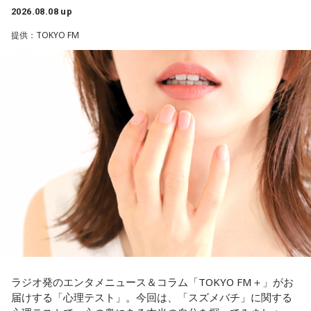
2026.08.08 up
1． 鳩のぬいぐるみ
＜番組概要＞
2． パスポートなどの身分証
提供：TOKYO FM
番組名：SPORTS BEAT supported by TOYOTA
3． 買ったばかりの乾電池
放送日時：毎週土曜 10:00～10:50
4． 懐中電灯
パーソナリティ：藤木直人、高見侑里
番組Webサイト：
https://www.tfm.co.jp/beat/
【解説】
番組公式X：
@SPORTSBEAT_TFM
この心理テストでわかることは、追い詰められた時に出る、
あなたの「究極の裏の顔」です。
とっさに握りしめたものは、あなたが窮地で無意識に守ろう
とする「本当に大切なもの」を暗示しています。冷静ではい
られない極限の場面でこそ、普段は隠れているあなたの本性
が表に出るのです。
【解答】
1．鳩のぬいぐるみ……本性は「愛情深い天使」
鳩のぬいぐるみは「愛情」を暗示しています。あなたは追い
詰められても、自分より大切な誰かを思い浮かべる、利他的
なタイプ。窮地でこそ人にやさしくできる、あたたかい心の
ラジオ発のエンタメニュース＆コラム「TOKYO FM＋」がお
持ち主です。ただ、自分を後回しにしすぎないよう気をつけ
届けする「心理テスト」。今回は、「スズメバチ」に関する
てください。