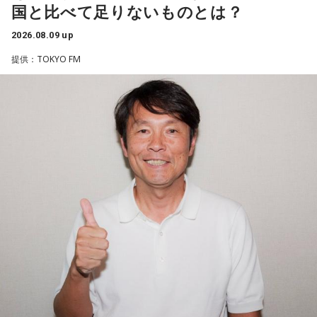
国と比べて足りないものとは？
ると語り、長年培ってきた表現者としての思いを語った。
2026.08.09 up
一方で、デビュー当時は決して順風満帆ではなかった。デビ
提供：TOKYO FM
ューから間もなく所属レコード会社がなくなり、「どこへ行
けばいいの？」と途方に暮れたことや、芸名を何度も変えな
がら挑戦を続けてきた日々を振り返る。それでも諦めずに歌
い続けた経験が、45周年記念シングル「露天の花」に込めた
「どんな環境でも花は咲く」「その場所で咲く花がある」と
いうメッセージにつながっていると話した。人生は何度でも
立ち上がれるという応援歌は、自身の歩みそのものでもある
という。
さらに、趣味についてもトークを展開。愛犬と過ごす時間を
増やすために驚くべきあるものを購入したと言う。さて何を
購入したのか…？ 詳しくはradikoタイムフリーで！