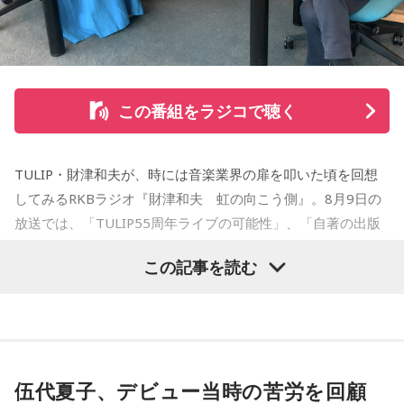
この番組をラジコで聴く
TULIP・財津和夫が、時には音楽業界の扉を叩いた頃を回想
してみるRKBラジオ『財津和夫 虹の向こう側』。8月9日の
放送では、「TULIP55周年ライブの可能性」、「自著の出版
記念イベントの裏話」、「デビュー時の音楽業界」、といっ
この記事を読む
た古今のトピックスが盛りだくさんです。
伍代夏子、デビュー当時の苦労を回顧