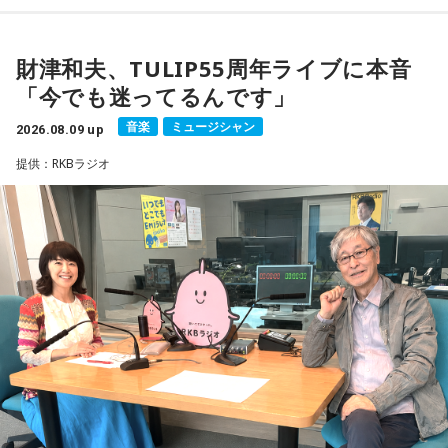
■番組タイトル：『マンガのラジオ 宇宙兄弟スペシャル
supported by viviON』
■放送日時：2026年8月16日（日） 19時～20時
財津和夫、TULIP55周年ライブに本音
■パーソナリティ：吉田尚記
「今でも迷ってるんです」
■ゲスト：小山宙哉
■メールアドレス：
manga@1242.com
音楽
ミュージシャン
2026.08.09 up
■公式Xアカウント：@MANGARADIO1242
提供：RKBラジオ
■ハッシュタグ：#マンガのラジオ
■番組HP：
https://manga-no-radio.com/