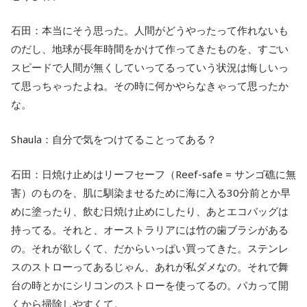
石田：本当にそう思った。人間がどうやったって作れないも
のだし、地球が長年時間をかけて作ってきたものを、すごい
スピードで人間が無くしていってるっていう状況は悔しいっ
て思っちゃったよね。その時に何かやらなきゃって思ったか
な。
Shaula：自分で気をつけてることってある？
石田：日焼け止めはリーフセーフ（Reef-safe = サンゴ礁に無
害）のものを、肌に馴染ませるために海に入る30分前とか早
めに塗ったり、飲む日焼け止めにしたり、あとエコバッグは
持ってる。それと、オーストラリアには竹の歯ブラシがある
の。それが欲しくて、だからいっぱい買ってきた。ステンレ
スのストローってあるじゃん、あれが私ダメなの。それで舞
台の時とかにシリコンのストローを使ってるの。パカって開
くから掃除しやすくて。