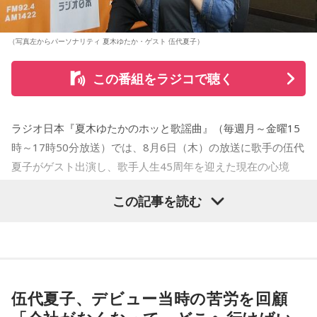
（写真左からパーソナリティ 夏木ゆたか・ゲスト 伍代夏子）
この番組をラジコで聴く
ラジオ日本『夏木ゆたかのホッと歌謡曲』（毎週月～金曜15
時～17時50分放送）では、8月6日（木）の放送に歌手の伍代
夏子がゲスト出演し、歌手人生45周年を迎えた現在の心境
や、デビュー当時の苦労について語った。
この記事を読む
番組では、前作「しゃんしゃん牡丹」の制作秘話を紹介。伍
代さんは、曲を受け取ると映像や物語が自然と頭に浮かび、
「こんな女性像を描きたい」「琴や三味線を取り入れたい」
など、自らイメージを提案しながら作品づくりに参加してい
伍代夏子、デビュー当時の苦労を回顧
ることを明かした。また、歌手はレコーディングを終えた
後、自分自身が“演出家”となって楽曲を育てていく仕事でもあ