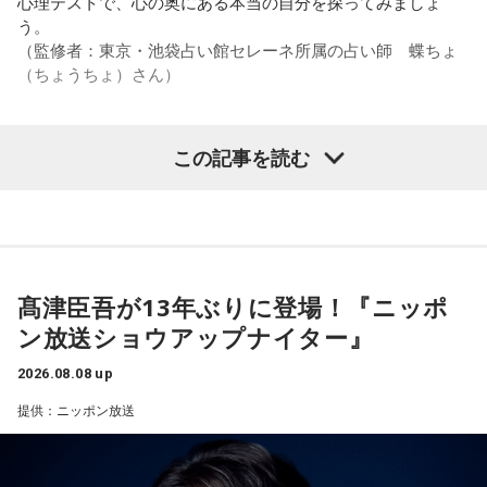
心理テストで、心の奥にある本当の自分を探ってみましょ
う。
2．身分証……本性は「したたかな悪魔」
（監修者：東京・池袋占い館セレーネ所属の占い師 蝶ちょ
身分証は「あなた自身の存在」を暗示しています。あなたは
（ちょうちょ）さん）
窮地に立たされると、何よりまず自分を守り抜く、利己的な
タイプ。生き残るための冷徹な判断力は、時に人を出し抜く
ほどです。ただ、その強さはあなたや大切なものを守るため
この記事を読む
の武器にもなるでしょう。
【質問】
家でくつろいでいると、突然、大きなスズメバチが部屋に飛
3．乾電池……本性は「気まぐれな人間」
び込んできました。
乾電池は「内に秘めたエネルギー」を暗示しています。あな
あなたは慌てて、荷物をつかんで部屋の外へ逃げ出します。
たは追い詰められると、理屈より先に、その時の衝動でとっ
安全な場所までたどり着き、ほっと一息。
さに動く本能タイプ。ある意味では、いちばん人間らしいか
ふと見ると、あなたは無我夢中で、あるものを握りしめてい
もしれません。勢いが吉と出ることも多いですが、一呼吸置
髙津臣吾が13年ぶりに登場！『ニッポ
ました。
いて考える癖もつけてみて。
ン放送ショウアップナイター』
それは何でしたか？次の中から近いものを1つ選んでくださ
い。
4．懐中電灯……本性は「冷静な神様!?」
2026.08.08 up
懐中電灯は「今後の見通し」を暗示しています。あなたは極
1． 鳩のぬいぐるみ
提供：ニッポン放送
限の場面でもパニックにならず、状況を一歩引いて見極める
2． パスポートなどの身分証
冷静沈着なタイプ。感情に飲まれず、俯瞰して考えられるタ
3． 買ったばかりの乾電池
イプです。ただ、いつも冷静すぎると近寄りがたく見られる
4． 懐中電灯