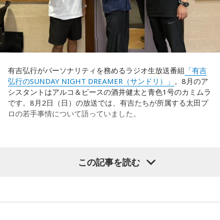
多々あって、それでも勝ち上がっていく力が必要なのがW杯
福田：そういう見方も当然ありますし、それができれば一番
なんです。そういう意味では、確かに選手層は厚くなったけ
いいと思うのですが、森保監督は帰国後の会見で「戦術は後
れども、さらに“個”の力を高めながら、選手層をもっと厚くし
出しジャンケンだ」と言っていたんです。どういうことかと
なきゃいけない。ベスト16・ベスト8に進む国と比べたとき
いうと、自分たちが変えたら相手がまた変えてくる、それに
に、そこまでの選手層だったのかというと、まだまだ厚くし
対してまた変えていかなきゃならない。ベンチでその都度
ていかないとダメなのではないか、ということなんだと思い
（戦術を）言い続けても、向こうが変えてきたら、その変化
ます。
有吉弘行がパーソナリティを務めるラジオ生放送番組
「有吉
に対して変化しなきゃいけない。「こういうやり方をしま
弘行のSUNDAY NIGHT DREAMER（サンドリ）」
。8月のア
す」「だったらこう対応します」と。
ただ、あれだけケガ人が出て、誰が出ても同じようなサッカ
シスタントはアルコ＆ピースの酒井健太と青色1号のカミムラ
ーができて、グループステージをああいう形で抜けられたと
です。8月2日（日）の放送では、有吉たちが所属する太田プ
そうすると、対応された側がまた変えてくるんですよ、それ
いうのは今までなかったことですし、力がついているのは事
ロの若手事情について語っていました。
も試合中に。ですから、ベンチからでも戦術や戦略はある程
実ですね。
度言えますけど、ピッチのなかで選手たちがそれを感じて、
対応していく能力を高めていくのがサッカーにおいて一番重
藤木：そんな日本代表を僕たちも応援したいと思います。
要なんです。
（左から）酒井健太、有吉弘行、カミムラ
この記事を読む
ブラジル戦のときも「守ろう」という気持ちはなくても、ブ
ラジルが1点負けていたときに、前に出てくるエネルギーって
（左から）福田正博さん、藤木直人、高見侑里
すごいんです。それを食い止めたり、押し返したりするため
◆太田プロの若手芸人事情
には、前半よりもエネルギーをもっと使わなきゃいけないけ
＜番組概要＞
れども、ブラジルのものすごい勢いにのまれてしまった。た
有吉は、若手芸人と接する機会の多いカミムラに聞きたいこ