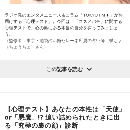
い？ 何があるか分からないからさ」と持論を語ります。その
意見にカミムラも納得しつつも、「ちゃんと挨拶をしない人
世界で見ても、日本だけでなく主力の選手がケガする国は
間は時代的に増えていますね」とリアルな実情を明かしま
ラジオ発のエンタメニュース＆コラム「TOKYO FM＋」がお
多々あって、それでも勝ち上がっていく力が必要なのがW杯
す。
届けする「心理テスト」。今回は、「スズメバチ」に関する
なんです。そういう意味では、確かに選手層は厚くなったけ
心理テストで、心の奥にある本当の自分を探ってみましょ
れども、さらに“個”の力を高めながら、選手層をもっと厚くし
また、有吉は「吉本（興業）は縦がちゃんとしているじゃ
う。
なきゃいけない。ベスト16・ベスト8に進む国と比べたとき
ん。それは養成所でもそういう教えがあるんだろうし、先輩
（監修者：東京・池袋占い館セレーネ所属の占い師 蝶ちょ
に、そこまでの選手層だったのかというと、まだまだ厚くし
からも受け継がれるからだと思うんだよね」と他事務所と比
（ちょうちょ）さん）
ていかないとダメなのではないか、ということなんだと思い
較しつつ、「太田プロはゆるいから……酒井のせいで（笑）」
ます。
と冗談交じりに言うと、酒井も「俺のせいじゃないと思いま
すけどね」とすぐさまツッコミを入れていました。
この記事を読む
ただ、あれだけケガ人が出て、誰が出ても同じようなサッカ
【質問】
ーができて、グループステージをああいう形で抜けられたと
＜番組概要＞
家でくつろいでいると、突然、大きなスズメバチが部屋に飛
いうのは今までなかったことですし、力がついているのは事
番組名：有吉弘行のSUNDAY NIGHT DREAMER
び込んできました。
実ですね。
放送日時：毎週日曜 20:00～21:55
あなたは慌てて、荷物をつかんで部屋の外へ逃げ出します。
放送エリア：TOKYO FMをのぞくJFN全国25局ネット
安全な場所までたどり着き、ほっと一息。
藤木：そんな日本代表を僕たちも応援したいと思います。
パーソナリティ：有吉弘行
ふと見ると、あなたは無我夢中で、あるものを握りしめてい
【心理テスト】あなたの本性は「天使」
番組Webサイト：
https://jfn-pods.com/program/27400
ました。
or「悪魔」!? 追い詰められたときに出
音声コンテンツプラットフォーム「JFN Pods」ではスペシャ
それは何でしたか？次の中から近いものを1つ選んでくださ
ル音声も配信中！
い。
る「究極の裏の顔」診断
（左から）福田正博さん、藤木直人、高見侑里