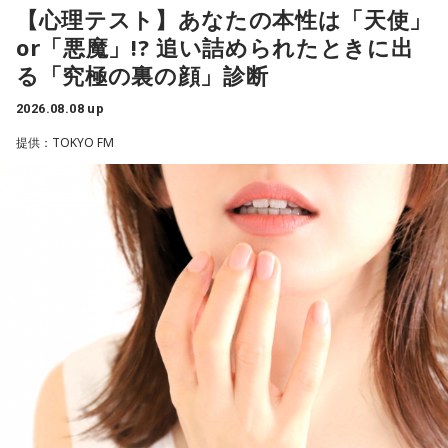
番組名：SPORTS BEAT supported by TOYOTA
だ、これは日本だけではなく、アルゼンチンと対戦したイン
とがあると切り出し、「賞レースで結果を残していないコン
【心理テスト】あなたの本性は「天使」
放送日時：毎週土曜 10:00～10:50
グランドもそういう展開になったんですよ。サッカーってそ
ビ、（芸歴18年目の）ぐりんぴーすがよく愚痴をこぼしてい
or「悪魔」!? 追い詰められたときに出
パーソナリティ：藤木直人、高見侑里
ういうスポーツなんですよね。
るのは、最近の後輩は挨拶をしてくれないんだって（笑）」
る「究極の裏の顔」診断
番組Webサイト：
https://www.tfm.co.jp/beat/
と暴露します。
番組公式X：
つまり、ベンチから何か言っても（すぐに戦術を）変えられ
@SPORTSBEAT_TFM
2026.08.08 up
るほど簡単なスポーツではないんです。なぜならば、相手が
有吉自身は、今では後輩から挨拶されないことがまったくな
それに対してまた変化をしてくるから。だから“個”の力を高め
いため分からないと前置きしつつ、「ぐりんぴーすがそう言
提供：TOKYO FM
て、時間をつくれる選手が重要になってくるということです
っていたから……その辺はどう？ 風紀が乱れているかどうか」
ね。
と質問します。
◆世界で戦うために必要な“個”の力
これに対して、カミムラは「ぐりんぴーすさんが言っている
のは、1～2年目の芸人の子たちだと思うんですけど……たぶ
藤木：今回、日本代表はケガ人が続出しましたが、それでも
ん、その子たちは本当に挨拶していないと思います」と苦笑
あの戦いができたというのは、選手層も相当厚くなったとい
い。有吉が「なんでなの？」と尋ねると、カミムラは「こん
うことでしょうか？
なことを言うのもあれですけど、（ぐりんぴーすさんが）ど
ういう先輩か分かっていないんだと思います」と正直に語り
福田：そうですね。選手層は厚くなっているし、森保監督の
ます。
「誰が出ても同じような戦いができる準備をしてきた」とい
う言葉がその通りであることを、グループステージで証明で
それを受け、有吉は「でもさ、この世界に入ったら俺だって
きていたと思います。でも、そこから上に行くためには、や
（若手の頃は）誰か分からない人にも一応挨拶するじゃな
っぱり“個の力”が必要だったかなと感じています。