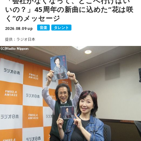
「会社がなくなって、どこへ行けばい
いの？」45周年の新曲に込めた“花は咲
ると語り、長年培ってきた表現者としての思いを語った。
く”のメッセージ
一方で、デビュー当時は決して順風満帆ではなかった。デビ
音楽
タレント
2026.08.09 up
ューから間もなく所属レコード会社がなくなり、「どこへ行
提供：ラジオ日本
けばいいの？」と途方に暮れたことや、芸名を何度も変えな
がら挑戦を続けてきた日々を振り返る。それでも諦めずに歌
い続けた経験が、45周年記念シングル「露天の花」に込めた
「どんな環境でも花は咲く」「その場所で咲く花がある」と
いうメッセージにつながっていると話した。人生は何度でも
立ち上がれるという応援歌は、自身の歩みそのものでもある
という。
さらに、趣味についてもトークを展開。愛犬と過ごす時間を
増やすために驚くべきあるものを購入したと言う。さて何を
購入したのか…？ 詳しくはradikoタイムフリーで！