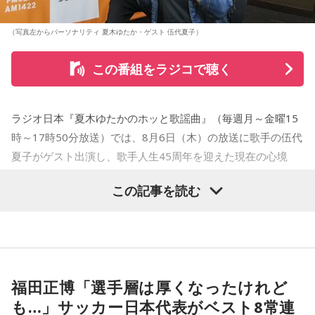
（写真左からパーソナリティ 夏木ゆたか・ゲスト 伍代夏子）
この番組をラジコで聴く
ラジオ日本『夏木ゆたかのホッと歌謡曲』（毎週月～金曜15
時～17時50分放送）では、8月6日（木）の放送に歌手の伍代
夏子がゲスト出演し、歌手人生45周年を迎えた現在の心境
や、デビュー当時の苦労について語った。
この記事を読む
番組では、前作「しゃんしゃん牡丹」の制作秘話を紹介。伍
代さんは、曲を受け取ると映像や物語が自然と頭に浮かび、
「こんな女性像を描きたい」「琴や三味線を取り入れたい」
など、自らイメージを提案しながら作品づくりに参加してい
福田正博「選手層は厚くなったけれど
ることを明かした。また、歌手はレコーディングを終えた
も…」サッカー日本代表がベスト8常連
後、自分自身が“演出家”となって楽曲を育てていく仕事でもあ