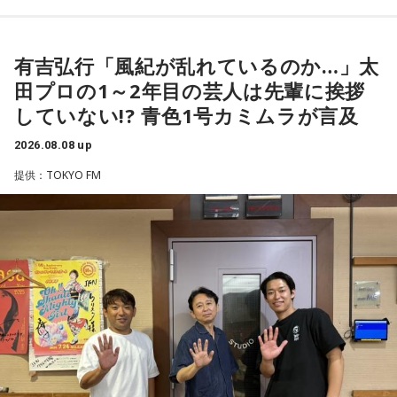
つまり、ベンチから何か言っても（すぐに戦術を）変えられ
1966年生まれの福田正博さんは、日本人初のJリーグ得点王に
るほど簡単なスポーツではないんです。なぜならば、相手が
輝き、Jリーグ通算228試合出場93得点を挙げ、日本代表では
有吉弘行「風紀が乱れているのか…」太
それに対してまた変化をしてくるから。だから“個”の力を高め
45試合出場で9ゴールを記録するなど活躍を見せ、1993年に
田プロの1～2年目の芸人は先輩に挨拶
て、時間をつくれる選手が重要になってくるということです
はW杯アジア地区最終予選にも出場しました。2002年に現役
ね。
していない!? 青色1号カミムラが言及
を引退した後は、サッカー解説者としてメディアでの活動の
ほか、講演会やサッカー教室をおこなうなど、自身の経験を
2026.08.08 up
◆世界で戦うために必要な“個”の力
活かしながら幅広く活動しています。
提供：TOKYO FM
藤木：今回、日本代表はケガ人が続出しましたが、それでも
◆福田正博がW杯ブラジル戦を総括
あの戦いができたというのは、選手層も相当厚くなったとい
うことでしょうか？
藤木：ブラジル戦で、前半は佐野海舟選手の素晴らしいイン
ターセプトからのゴールがありましたし、前半の終了間際に
福田：そうですね。選手層は厚くなっているし、森保監督の
は日本がボールを持つ時間もありました。しかし、後半に入
「誰が出ても同じような戦いができる準備をしてきた」とい
ってからブラジルが戦略を変えてきて、日本が一方的に押し
う言葉がその通りであることを、グループステージで証明で
込まれてしまった。試合のなかで具体的な戦術が打ち出せな
きていたと思います。でも、そこから上に行くためには、や
かったと考えると、（選手のなかに）もう少し具体的な戦略
っぱり“個の力”が必要だったかなと感じています。
を示す人、ブレーンが必要なのかなと素人目には思ってしま
うのですが……。
世界で見ても、日本だけでなく主力の選手がケガする国は