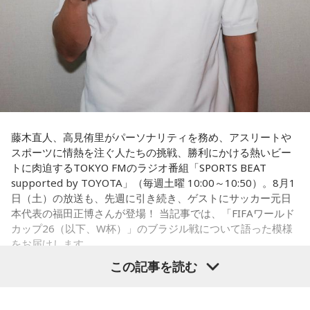
出しジャンケンだ」と言っていたんです。どういうことかと
いうと、自分たちが変えたら相手がまた変えてくる、それに
対してまた変えていかなきゃならない。ベンチでその都度
（戦術を）言い続けても、向こうが変えてきたら、その変化
に対して変化しなきゃいけない。「こういうやり方をしま
す」「だったらこう対応します」と。
そうすると、対応された側がまた変えてくるんですよ、それ
も試合中に。ですから、ベンチからでも戦術や戦略はある程
度言えますけど、ピッチのなかで選手たちがそれを感じて、
藤木直人、高見侑里がパーソナリティを務め、アスリートや
対応していく能力を高めていくのがサッカーにおいて一番重
スポーツに情熱を注ぐ人たちの挑戦、勝利にかける熱いビー
要なんです。
トに肉迫するTOKYO FMのラジオ番組「SPORTS BEAT
supported by TOYOTA」（毎週土曜 10:00～10:50）。8月1
ブラジル戦のときも「守ろう」という気持ちはなくても、ブ
日（土）の放送も、先週に引き続き、ゲストにサッカー元日
ラジルが1点負けていたときに、前に出てくるエネルギーって
本代表の福田正博さんが登場！ 当記事では、「FIFAワールド
すごいんです。それを食い止めたり、押し返したりするため
カップ26（以下、W杯）」のブラジル戦について語った模様
には、前半よりもエネルギーをもっと使わなきゃいけないけ
をお届けします。
れども、ブラジルのものすごい勢いにのまれてしまった。た
この記事を読む
だ、これは日本だけではなく、アルゼンチンと対戦したイン
グランドもそういう展開になったんですよ。サッカーってそ
福田正博さん
ういうスポーツなんですよね。