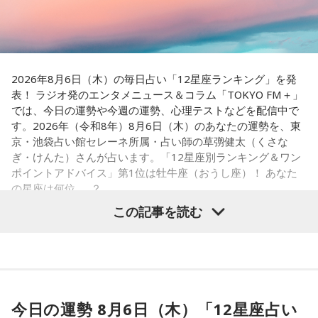
番組Webサイト：
https://www.tfm.co.jp/post/
番組公式X：
@sundayspost1
2026年8月6日（木）の毎日占い「12星座ランキング」を発
表！ ラジオ発のエンタメニュース＆コラム「TOKYO FM＋」
では、今日の運勢や今週の運勢、心理テストなどを配信中で
す。2026年（令和8年）8月6日（木）のあなたの運勢を、東
京・池袋占い館セレーネ所属・占い師の草彅健太（くさな
ぎ・けんた）さんが占います。「12星座別ランキング＆ワン
ポイントアドバイス」第1位は牡牛座（おうし座）！ あなた
の星座は何位……？
この記事を読む
【1位】牡牛座（おうし座）
アップデートする日。何かを変えたいと思っていたなら、今
がまさにそのタイミング。完璧に準備が整っていなくても、
今日の運勢 8月6日（木）「12星座占い
まずは動き出すことで流れが一気に加速していくはず。迷っ