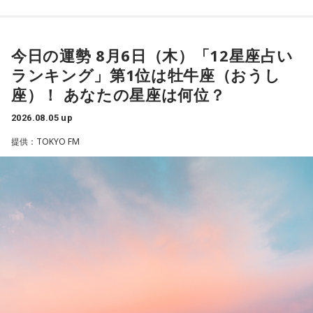
なたの自由に」という作品の姿勢でした。作者の意図を押し
付けず、読み手に委ねる世界観に魅了され、フィンランドへ
の興味を深めたと振り返ります。現地で暮らすなかでも、
人々は周囲の目を気にし過ぎず、自分らしく生きていると感
今日の運勢 8月6日（木）「12星座占い
じ、「いい大人にならないといけない」という自身の思い込
ランキング」第1位は牡牛座（おうし
みが外れたと語りました。
座）！ あなたの星座は何位？
番組のテーマである「手紙」にちなみ、森下さんは、美しい
2026.08.05 up
景色を誰かと共有したいときに手紙を書くことが多いと話し
提供：TOKYO FM
ます。トーベ・ヤンソンが夏を過ごした群島で、海を眺めな
がら移り変わる風景を手紙にしたためる時間を大切にしてい
ると語ってくれました。
最後に森下さんは、「今、想いを伝えたい方」として、大好
きな存在であり、「自分が一番似ている」と感じるムーミン
トロールへ宛てた手紙を披露しました。
＜番組概要＞
番組名：日本郵便 SUNDAY'S POST
放送日時：毎週日曜 15:00～15:50
パーソナリティ：小山薫堂、宇賀なつみ