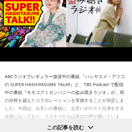
番組後半の「Chapter #0 LIBRARY」では、ゲストが人生の背
その背景について森下さんは、「国や教育現場が“一人ひとり
続いて、森下さんが長年研究を続けるムーミンについて話を
中を押してくれた作品を紹介します。ゆとりくんが選んだの
の特性をどう活かしていくか”を重視していました」と説明し
聞きました。フィンランドの人々にとってのムーミンについ
は、ティーン向けファッション誌「HR」でした。「買収して
ます。「1人の人材も無駄にはできない」という考え方のも
て、森下さんは、「近年では文化的、精神的なバックボーン
復刊させたい（笑）」と本気とも冗談とも取れる夢を語りま
と、それぞれの個性や能力を社会全体で生かそうとする姿勢
のような存在になっています。ムーミンの言葉に支えられた
す。きゃりーも「この前、代官山蔦屋で『FRUiTS』展をやっ
が、大きな変化につながったと振り返りました。
り、励まされている人たちが増えている印象です」と紹介し
ていたから、『HR』もまた再燃してほしいですね」と共感。
ます。
フィンランドを訪れたことがある宇賀は、図書館や教会の印
さらにSNS時代との違いについて、「今はインスタやXで私生
象深さにも触れます。森下さんは、図書館では椅子を自由に
現在ではフィンランドを代表する作品として知られるムーミ
活が分かっちゃうけど、あの頃は分からなかった」と振り返
動かし、自分の好きな場所で過ごせることを紹介し、利用者
ンですが、原作は1945年に発表されたものの、作者トーベ・
り、懐かしのガラケー文化や「センター問い合わせ」の思い
が思い思いに過ごせる空間づくりが特徴だと語りました。
ヤンソンがスウェーデン語系フィンランド人だったこともあ
出話でも大盛り上がり。ゆとりくんも「スマホやめよう
り、当初は国内で広く親しまれていたわけではありませんで
（笑）」「ガラケーに戻そう（笑）」と笑い合いながら、便
ABCラジオでレギュラー放送中の番組 『ハシヤスメ・アツコ
一方で、フィンランドでの暮らしでもっとも大変なのは冬だ
した。森下さんは、1990年に日本で制作されたアニメーショ
利になった現代だからこそ失われたワクワク感について語り
といいます。日照時間が短く、小学生も暗闇のなかを登校す
ンがきっかけとなり、フィンランドでも国民的な存在になっ
の SUPER HASHiYASUME TALK!!』と、TBS Podcast で配信
合いました。
るほどで、「人に会いたくなくなったり、どれだけ寝ても寝
たと説明しました。
中の番組『モモコグミカンパニーの盗み聴きラジオ』が、局
足りないときがある」と明かします。30年以上暮らした今で
最後に、きゃりーは「めちゃくちゃ面白い人ですね、びっく
の垣根を越えたコラボレーションを実施することが決定しま
も「まだ慣れていないですね」と話し、フィンランド語の習
ムーミン作品の魅力については、「一人ひとりの個性が際立
りしました。レイジくんにLINEします（笑）」とゆとりくん
した。今回は、お互いの番組に、お互いがゲスト出演をする
得についても「いつまで経っても終わりが見えないところを
っている」と語ります。「みんな変わっているのに、嫌な奴
との対談を振り返り、2週にわたるゲスト出演を締めくくりま
歩いている感じ」と率直な思いを語りました。
が1人もいないんですよ」と表現し、多様な個性をそのまま受
企画になっており、リスナーからは喜びの声が届いていま
した。
け入れる世界観が作品の大きな魅力だと話しました。
す。
この記事を読む
厳しい冬があるからこそ、春の訪れは格別です。海や湖を覆