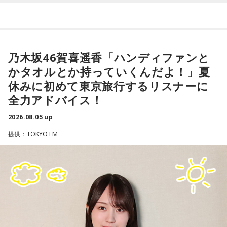
それぞれの朝は、それぞれの物語を連れてやってきます。
東京・新宿から甲州・信州を目指す、中央線特急の「あず
乃木坂46賀喜遥香「ハンディファンと
さ」号、「かいじ」号。列車が、大きな天狗の像がある高尾
かタオルとか持っていくんだよ！」夏
駅のホームを横目に通過すると、車窓は一気に山深くなり、
休みに初めて東京旅行するリスナーに
小仏峠に向けて登り坂をぐいぐいと登っていきます。その最
全力アドバイス！
初にくぐるトンネルの名前を「湯の花トンネル」といいま
す。
2026.08.05 up
提供：TOKYO FM
いまから81年前、1945年8月5日は晴天に恵まれた日曜日で
した。中央本線は、3日前の八王子空襲で大きな被害を受け、
運転を見合わせていましたが、急ピッチで復旧工事が行わ
れ、この日から全線で運転を再開します。
湯の花トンネル近くを走る、現在の中央本線の下り普通列車（当時は画像左・上り線の単線
運転）