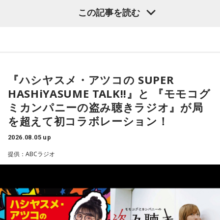
厳しい冬があるからこそ、春の訪れは格別です。海や湖を覆
◆古着トークで大盛り上がり
した。
この記事を読む
（左から）パーソナリティの小山薫堂、森下圭子さん、宇賀
っていた氷が溶け始めることや、「日が長くなったな」と感
なつみ
じる瞬間、顔に当たる太陽の光が春の訪れを知らせてくれる
その後は2人とも大好きだという古着トークへ。きゃりーは
----------------------------------------------------
と語りました。
「今でも古着ばかり買います。新品であまりときめかなくな
この日の放送をradikoタイムフリーで聴く
っちゃいましたね」と話し、「OTOE」や「birthdeath」、
※放送エリア外の方は、プレミアム会員の登録でご利用いた
◆ムーミンが導いたフィンランド暮らし
また、フィンランド文化を語るうえで欠かせないサウナにつ
さらにはメルカリも愛用していることを明かします。
だけます。
いても話題は及びます。森下さんは、サウナは「リラックス
----------------------------------------------------
『ハシヤスメ・アツコの SUPER
森下圭子さんは、ムーミン研究をきっかけに1994年にフィン
したいときに利用する身近な存在」だと説明します。かつて
一方のゆとりくんも「メルカリディグが超好き」と笑いなが
ランドへ渡りました。大学時代に作品を読み返した際、「な
HASHiYASUME TALK!!』と 『モモコグ
は「裸になっていると嘘がつけない」という考え方から、政
ら語り、ヴィンテージロックTシャツは真贋判定をしてもらっ
＜番組概要＞
んて前衛的な文学なんだろう」と衝撃を受け、その背景にあ
治や仕事の重要な話し合いがサウナでおこなわれることもあ
ミカンパニーの盗み聴きラジオ』が局
て購入していることなど、こだわりを紹介しました。
番組名：CHINTAI presents きゃりーぱみゅぱみゅ Chapter
る文化や社会を知りたいと思ったことが渡航のきっかけだっ
ったと、その文化的な背景を紹介しました。
を超えて初コラボレーション！
#0 ～Touch Your Heart～
たと振り返ります。現在はヘルシンキを拠点に、翻訳や通
また、きゃりーは20代後半で「安いバッグが似合わなくなっ
放送日時：毎週日曜 12:30～12:55
訳、取材コーディネート、執筆活動などを通じて、フィンラ
た瞬間があった」と振り返り、そこからヴィンテージのバッ
2026.08.05 up
パーソナリティ：きゃりーぱみゅぱみゅ
ンドの暮らしや文化を発信しています。
グや時計に興味を持つようになったことも告白。「保育園の
番組Webサイト：
https://www.tfm.co.jp/heart/
森下圭子さんが翻訳を手掛けた「ムーミンとトーベ・ヤンソ
提供：ABCラジオ
お迎え時間を確認するために時計を買ってみたら、そのまま
番組公式X：
@ChapterZero_JFN
森下さんが初めてフィンランドを訪れた1994年は、深刻な経
ン 自由を愛した芸術家、その仕事と人生」
ハマっちゃった」と笑いながら語り、現在はヴィンテージの
済不況に直面していた時期でした。失業率は2割を超え、自殺
エルメスの時計を愛用していることも明かしました。
率も世界トップクラスといわれていましたが、その後は大き
く改善し、現在では世界幸福度ランキングで上位を維持する
◆ゆとりくんの「HR」への熱い思い「復刊させたい」
国として知られています。
◆ムーミンが教えてくれる多様性