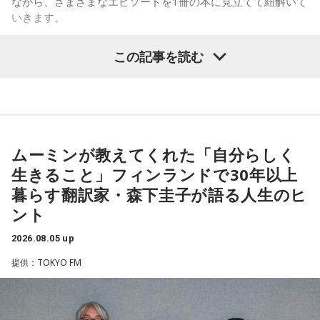
ながら、さまざまなエピソードを1冊の本に見立てて紐解いて
ければよかった……』そう言っていました」
とスターでした」と語り、「同じ雑誌に出ていたってことで
いきます。
すね」ときゃりーも笑顔を見せました。
8月2日（日）放送のゲストは、「ハグレモノをツワモノに」
この記事を読む
改めて株式会社yutoriについて聞かれると、ゆとりくんは現
を企業理念に掲げる株式会社yutori 代表取締役社長の片石貴
在約30のブランドを展開し、全国に約60店舗を構えているこ
展さん（通称・ゆとりくん）。原宿カルチャーをともに歩ん
とを紹介。ストリートブランドだけでなく、パジャマやレデ
できた同世代の2人は、初対面とは思えないほど息の合ったト
ィース・メンズブランド、さらにはプチプラコスメまで幅広
ークを繰り広げました。
く手がけていると説明します。きゃりーも、その規模の大き
さに思わず「すごい！」を連発。「それは千原さんもすごい
ムーミンが教えてくれた「自分らしく
って言うわ（笑）」と納得の様子でした。
（左から）パーソナリティのきゃりーぱみゅぱみゅ、株式会
生きること」フィンランドで30年以上
◆「会社は宇宙なんですよ」社長だからこそ見える景色
社yutori代表取締役社長 片石貴展さん（ゆとりくん）
暮らす翻訳家・森下圭子が語る人生のヒ
ント
企業理念として掲げる「ハグレモノをツワモノに」につい
て、「まだ大人に見つかっていない若い才能を見つけてき
2026.08.05 up
ゆとりくんは、Z世代向けアパレルブランドを数多く手がけ、
て、社会との接点をつくること」と説明。ストリートスナッ
2023年にはアパレル業界史上最年少で上場を果たしたことで
提供：TOKYO FM
プで将来スターになる若者を見つけ出すような感覚に近いと
大きな注目を集めています。きゃりーは「いろんな人から
話します。
『ゆとりくんがすごい』という話をよく聞いていて、すごい
気になっていました」と語り、今回の出演を熱烈オファーし
実際には、店舗スタッフとして入社した若手がSNS運用を担