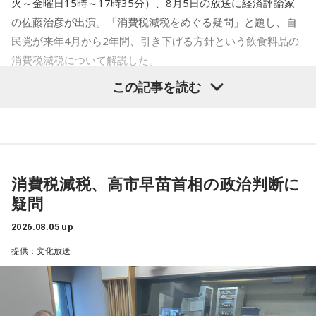
【5位】蠍座（さそり座）
火～金曜日15時～17時35分）、8月5日の放送に経済評論家
いので、財布を開く前にひと呼吸おくことを意識して。新し
人付き合いを丁寧に扱うと良い日。パートナーや仕事相手と
の佐藤治彦が出演。「消費税減税をめぐる疑問」と題し、自
いスキルや資格への投資は、今日は情報収集にとどめておく
の間に、小さなすれ違いが起きるかも。理想を押しつけず、
のが無難。光るものを身につけると気持ちが引き締まりそ
民党が来年4月から2年間、引き下げる方針という飲食料品の
相手の話に耳を傾ければ関係がなめらかになるはずです。歯
う。
消費税減税について解説した。
のケアをいつもより丁寧にすると、気持ちがシャキッとする
はず。
この記事を読む
【11位】天秤座（てんびん座）
鈴木敏夫（文化放送解説委員）
「自民党は、きょう開いた臨
見えないストレスが溜まりやすい日。人間関係で「なんとな
【6位】魚座（うお座）
時の総務会で、飲食料品の消費税率、来年4月から2年間にわ
く気が重い」と感じたら、距離を置くことも立派な自己防
気分転換が必要な日。ちょっとした物足りなさを感じるかも
衛。深入りしすぎず、今日は自分の心地よさを最優先にし
たって、いまの8%から1%に引き下げる基本方針案を了承し
しれませんが、それは次のステップに進む合図。新しい楽し
て。自分の中にある常識を疑ってみると、モヤモヤの正体に
ました（後に閣議決定）。1989年の消費税導入後、税率引き
みを探すつもりで、普段行かない場所や触れないジャンルに
気づけるかも。
下げは初めてとなります」
手を伸ばしましょう。こしょうやワサビなど、ピリッとした
消費税減税、高市早苗首相の政治判断に
スパイスが◎。
【12位】射手座（いて座）
疑問
長野智子
「結局、財源もハッキリしないままでいます」
頑張りすぎに注意の日。仕事や頼まれごとを抱え込みすぎ
【7位】獅子座（しし座）
て、気づいたらパンク寸前になりそうです。断る勇気を持つ
2026.08.05 up
仕事やキャリアに対してじっくり向き合うと良い日。成果を
ことも意識しましょう。全部ひとりでやろうとせず、周囲に
鈴木
「鈴木（俊一）幹事長も言っていましたね。明示しなが
急ぐよりも、今あるものをしっかり守り固めることを意識し
提供：文化放送
上手に頼ることを心がけて。紫色の服を身につけると、心が
ら話してください、と」
ましょう。出費を抑えたいなら、必要かどうかを一晩寝かせ
落ち着きそう。
てから決めるくらいの慎重さを。近くの神社にお参りすると
気持ちが整いそう。
佐藤治彦
「党としては賛成していませんよ、という、におい
【今日の一言メッセージ】