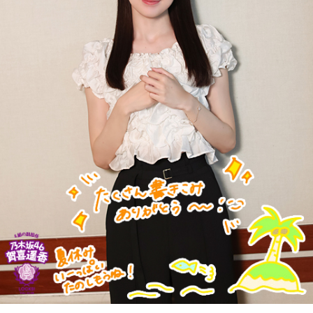
新宿駅10時10分発「419列車」、普通列車・長野行には、軍
人をはじめ、買い出しや疎開先を目指す人たちが、大挙して
乗り込みました。デッキにも人があふれ、なかには窓から出
入りする子供もいたといいます。列車は、浅川駅、今の高尾
駅を正午過ぎ、およそ1時間遅れで発車。すし詰めの車内では
ありましたが、ちょうどお昼どき、おにぎりを頬張る人もい
れば、乗り合わせた人同士、互いの空襲の苦労話をしたり、
少し和んだ雰囲気もありました。
そんな「419列車」が小仏峠の登り坂に差し掛かった時、ガ
クンとスピードが落ちます。突然、バリバリバリッ！と大き
な音が響き渡り、列車は牽引する電気機関車と客車の2両目の
半分まで湯の花トンネルに入ったところで、急停車しまし
た。
「機銃掃射だ！」