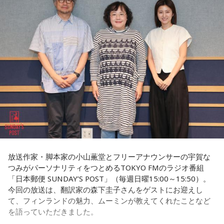
たことを明かします。
当し、動画をバズらせるようになると商品企画へ、さらにブ
ランドプロデューサーへとステップアップしていく仕組みに
◆「今いちばんすごい人」と聞いて実現した初対談
なっているそうです。きゃりーは「階段を上がっていくん
だ！」と感心しながら耳を傾けていました。
きゃりーは、いろんなところからゆとりくんのお話を聞くこ
とが多かったそうで、クリエイティブディレクター・千原徹
会社経営の魅力について尋ねられると、ゆとりくんは「会社
也さんとのランチでも「今、きゃりーちゃんくらいの世代で
って脳みそなんで、宇宙なんですよ」と独特な表現で回答し
一番すごいんじゃないかな」と名前が挙がり、その後、ゆと
ます。「自分が想像したことは全部実現できる可能性があ
りくんのYouTubeチャンネルにOKAMOTO’Sのレイジさんが
る」と語り、音楽のように声質とか身体的な制約がある表現
出演していた回を見て「すごく話しやすそうな人だなと思っ
とは異なり、会社経営には発想次第でどこまでも挑戦できる
た」と興味を持ったそうです。
自由さがあると説明しました。
一方のゆとりくんも、きゃりーについて「物心ついたときか
さらに、経営について特別に勉強した経験はほとんどないと
らスターでした」と笑顔で答えます。同世代で誕生日も11カ
明かし、「親父が起業家だったのでDNA的なものはあるかも
放送作家・脚本家の小山薫堂とフリーアナウンサーの宇賀な
月違いという共通点に加え、10代向けカルチャー・ファッシ
しれないけれど、基本はいろいろと失敗しながら覚えてき
つみがパーソナリティをつとめるTOKYO FMのラジオ番組
ョン誌「HR」の同じ号に掲載されていたことも判明し、2人
た」と振り返りました。
「日本郵便 SUNDAY’S POST」（毎週日曜15:00～15:50）。
は当時を懐かしく振り返ります。ゆとりくんは「僕はスナッ
今回の放送は、翻訳家の森下圭子さんをゲストにお迎えし
プの1人みたいな感じでしたけど、きゃりーさんは表紙。ずっ
て、フィンランドの魅力、ムーミンが教えてくれたことなど
とスターでした」と語り、「同じ雑誌に出ていたってことで
（左から）パーソナリティのきゃりーぱみゅぱみゅ、株式会
を語っていただきました。
すね」ときゃりーも笑顔を見せました。