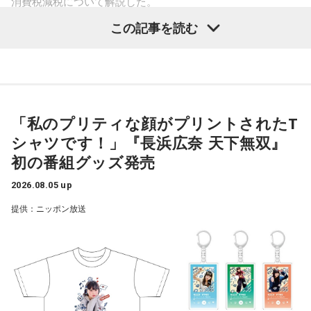
ーバランスはプラスになる、トントンではあるだろうと思っ
消費税減税について解説した。
ていたら、ギリギリで高市（早苗首相）さんが補正予算を組
【11位】天秤座（てんびん座）
この記事を読む
見えないストレスが溜まりやすい日。人間関係で「なんとな
鈴木敏夫（文化放送解説委員）
「自民党は、きょう開いた臨
んだので、また赤字になった、という状況です。恐らく、税
く気が重い」と感じたら、距離を置くことも立派な自己防
時の総務会で、飲食料品の消費税率、来年4月から2年間にわ
収がもっと増えるであろうという予想なんですよ」
衛。深入りしすぎず、今日は自分の心地よさを最優先にし
たって、いまの8%から1%に引き下げる基本方針案を了承し
て。自分の中にある常識を疑ってみると、モヤモヤの正体に
長野
ました（後に閣議決定）。1989年の消費税導入後、税率引き
「あくまでも予想。黒字化すると決まっているわけでは
気づけるかも。
ない」
下げは初めてとなります」
「私のプリティな顔がプリントされたT
【12位】射手座（いて座）
シャツです！」『長浜広奈 天下無双』
頑張りすぎに注意の日。仕事や頼まれごとを抱え込みすぎ
佐藤
長野智子
「万が一、大きな出来事が起きたらね。たとえばこうし
「結局、財源もハッキリしないままでいます」
初の番組グッズ発売
て、気づいたらパンク寸前になりそうです。断る勇気を持つ
て熊本で自信が起きた。支出は増える。ある程度、予備のお
ことも意識しましょう。全部ひとりでやろうとせず、周囲に
鈴木
「鈴木（俊一）幹事長も言っていましたね。明示しなが
金をとっておくことは必要です。そういったこともせずに、
2026.08.05 up
上手に頼ることを心がけて。紫色の服を身につけると、心が
ら話してください、と」
もっと税収は入ってくるだろうね、使えばいい、と。これか
落ち着きそう。
提供：ニッポン放送
ら2年の間に大きなことが起きたらどうするんですか。重大な
【今日の一言メッセージ】
佐藤治彦
「党としては賛成していませんよ、という、におい
消費税減税ということを、よくこんな中途半端なところで決
勝ち負けにこだわりすぎると、大切なものを見落としてしま
がプンプンする発言でしたね。政府で財源のことは手当をし
定したな、と。責任政党と言っている自民党がやることか、
います。誰かと張り合う気持ちが湧いてきたら、「自分は何
てくださいね、ということですよね。でも財源についてはま
と驚きます」
のためにこれをしているのか」と立ち止まってみましょう。
だきちんとしたものは出ていません」
本当に欲しいものは、競争の先ではなく、自分の内側にある