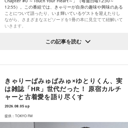
Chapter #0 ～Touch Your Heart～」（毎週日曜12:30～
（笑）！ だって、2人で来てほしいもん。もしディズニーに
12:55）。この番組では、きゃりーが自身の趣味や興味のある
行けて、ライブにも行けたときはまた教えてね！ 当たります
いのはな慰霊碑
ことについて語ったり、いま輝いているゲストを迎えたりし
ように♡
ながら、さまざまなエピソードを1冊の本に見立てて紐解いて
合わせて、地元の皆さんからもこの悲惨な銃撃を語り継いで
いきます。
----------------------------------------------------
いこうと慰霊の会が発足。毎年8月5日に追悼行事が行われる
この日の放送をradikoタイムフリーで聴く
8月2日（日）放送のゲストは、「ハグレモノをツワモノに」
ようになりました。1992年には、地元のロータリークラブの
この記事を読む
※放送エリア外の方は、プレミアム会員の登録でご利用いた
を企業理念に掲げる株式会社yutori 代表取締役社長の片石貴
ご協力で犠牲となった方のお名前が刻まれた石碑が作られ、
だけます。
展さん（通称・ゆとりくん）。原宿カルチャーをともに歩ん
調査も40年以上にわたって、地道に続けてきました。
----------------------------------------------------
できた同世代の2人は、初対面とは思えないほど息の合ったト
ークを繰り広げました。
＜番組概要＞
その甲斐あって、一昨年・去年と、新たに犠牲となったお二
番組名：SCHOOL OF LOCK!
人の方のお名前が分かり、石碑にもお名前が刻まれました。
きゃりーぱみゅぱみゅ×ゆとりくん、実
パーソナリティ：アンジー校長（アンジェリーナ1/3・
ご遺族の方も80年の時を経て、「ようやくホッとした」とお
（左から）パーソナリティのきゃりーぱみゅぱみゅ、株式会
Gacharic Spin）、たんぼ教頭（溝上たんぼ）
は雑誌「HR」世代だった！ 原宿カルチ
っしゃったといいます。「調査は諦めてはいけない」と話す
放送日時：月曜～木曜 22:00～23:55／金曜 22:00～22:55
社yutori代表取締役社長 片石貴展さん（ゆとりくん）
ャーと古着愛を語り尽くす
番組Webサイト：
https://www.tfm.co.jp/lock/
齊藤さんですが、まだまだご苦労もあります。
番組公式X：
@sol_info
2026.08.05 up
「当時は自分の持ち物に名前を書いていましたので、遺品に
提供：TOKYO FM
ゆとりくんは、Z世代向けアパレルブランドを数多く手がけ、
お名前はあるんですが、ご家族からの借物を持っていたりし
2023年にはアパレル業界史上最年少で上場を果たしたことで