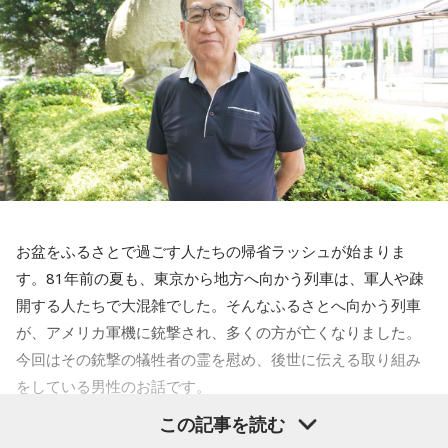
お盆をふるさとで過ごす人たちの帰省ラッシュが始まりま
す。81年前の夏も、東京から地方へ向かう列車は、軍人や疎
開する人たちで大混雑でした。そんなふるさとへ向かう列車
が、アメリカ軍機に銃撃され、多くの方が亡くなりました。
今回はその銃撃の犠牲者の霊を慰め、後世に伝える取り組み
をしている男性のお話です。
この記事を読む
齊藤勉さん