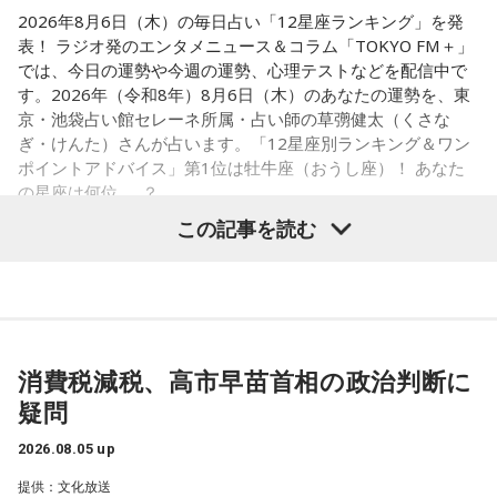
いがありそうです。フットワークは軽く、でも判断は慎重に
2026年8月6日（木）の毎日占い「12星座ランキング」を発
するのがポイント。ふと空を見上げると、良いアイデアが降
表！ ラジオ発のエンタメニュース＆コラム「TOKYO FM＋」
りてくるかも。
では、今日の運勢や今週の運勢、心理テストなどを配信中で
す。2026年（令和8年）8月6日（木）のあなたの運勢を、東
【5位】蠍座（さそり座）
京・池袋占い館セレーネ所属・占い師の草彅健太（くさな
人付き合いを丁寧に扱うと良い日。パートナーや仕事相手と
ぎ・けんた）さんが占います。「12星座別ランキング＆ワン
の間に、小さなすれ違いが起きるかも。理想を押しつけず、
ポイントアドバイス」第1位は牡牛座（おうし座）！ あなた
相手の話に耳を傾ければ関係がなめらかになるはずです。歯
の星座は何位……？
のケアをいつもより丁寧にすると、気持ちがシャキッとする
この記事を読む
はず。
【6位】魚座（うお座）
気分転換が必要な日。ちょっとした物足りなさを感じるかも
【1位】牡牛座（おうし座）
しれませんが、それは次のステップに進む合図。新しい楽し
アップデートする日。何かを変えたいと思っていたなら、今
みを探すつもりで、普段行かない場所や触れないジャンルに
がまさにそのタイミング。完璧に準備が整っていなくても、
手を伸ばしましょう。こしょうやワサビなど、ピリッとした
消費税減税、高市早苗首相の政治判断に
まずは動き出すことで流れが一気に加速していくはず。迷っ
スパイスが◎。
疑問
ていた新しいスタイルにも思い切って挑戦して。美容院に行
くと運気アップ。
【7位】獅子座（しし座）
2026.08.05 up
仕事やキャリアに対してじっくり向き合うと良い日。成果を
【2位】乙女座（おとめ座）
提供：文化放送
急ぐよりも、今あるものをしっかり守り固めることを意識し