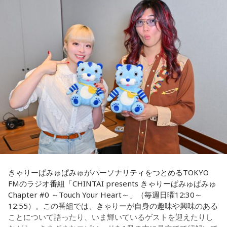
大きな注目を集めています。きゃりーは「いろんな人から
て、亡くなったと特定できないケースもあるんです。だか
『ゆとりくんがすごい』という話をよく聞いていて、すごい
ら、あの日、列車に乗っていて亡くなった方のご遺族の方に
気になっていました」と語り、今回の出演を熱烈オファーし
お目にかかりたいんです」
たことを明かします。
8月5日、いのはなトンネルの近くでは、慰霊の集いが開かれ
◆「今いちばんすごい人」と聞いて実現した初対談
ます。年々、乗客で銃撃を体験された方の出席は少なくな
きゃりーは、いろんなところからゆとりくんのお話を聞くこ
り、去年はわずかにお二人でした。でも、出席される方の数
とが多かったそうで、クリエイティブディレクター・千原徹
は、不思議と減ることがありません。
也さんとのランチでも「今、きゃりーちゃんくらいの世代で
一番すごいんじゃないかな」と名前が挙がり、その後、ゆと
毎年、新たに銃撃を知った人たちが一度は手を合わせたいと
りくんのYouTubeチャンネルにOKAMOTO’Sのレイジさんが
出演していた回を見て「すごく話しやすそうな人だなと思っ
訪ねて下さるのだそうです。
た」と興味を持ったそうです。
去年の慰霊の集いに参列された、列車の車掌として乗務して
一方のゆとりくんも、きゃりーについて「物心ついたときか
きゃりーぱみゅぱみゅがパーソナリティをつとめるTOKYO
いた女性の方のお孫さんがおっしゃった言葉を胸に刻みたい
らスターでした」と笑顔で答えます。同世代で誕生日も11カ
FMのラジオ番組「CHINTAI presents きゃりーぱみゅぱみゅ
と思います。
月違いという共通点に加え、10代向けカルチャー・ファッシ
Chapter #0 ～Touch Your Heart～」（毎週日曜12:30～
ョン誌「HR」の同じ号に掲載されていたことも判明し、2人
12:55）。この番組では、きゃりーが自身の趣味や興味のある
は当時を懐かしく振り返ります。ゆとりくんは「僕はスナッ
「祖母は亡くなるまでずっと、『あの時、列車を発車させな
ことについて語ったり、いま輝いているゲストを迎えたりし
プの1人みたいな感じでしたけど、きゃりーさんは表紙。ずっ