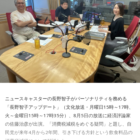
がプンプンする発言でしたね。政府で財源のことは手当をし
勝ち負けにこだわりすぎると、大切なものを見落としてしま
【8位】双子座（ふたご座）
います。誰かと張り合う気持ちが湧いてきたら、「自分は何
てくださいね、ということですよね。でも財源についてはま
心の奥にしまっていたものが浮かび上がりやすい日。過去の
のためにこれをしているのか」と立ち止まってみましょう。
だきちんとしたものは出ていません」
人間関係や手放したはずの気持ちが顔を出すかもしれません
本当に欲しいものは、競争の先ではなく、自分の内側にある
が、無理に蓋をしなくて大丈夫。今の自分として受け止め直
はずです。
すことで、気持ちが軽くなりそうです。お寺に足を運ぶと心
長野
「租税特別措置や補助金の見直しをして、という感じが
が静まるはず。
出ています」
■監修者プロフィール：草彅健太（くさなぎ・けんた）
東京・池袋占い館セレーネ所属。メンタルケアカウンセラ
【9位】水瓶座（みずがめ座）
ー。鑑定件数は若い女性を中心に7,000件を超え、占いイベン
佐藤
「本当のハラは、税収の上振れがあるから大丈夫だ、と
心地よく整えると良い日。散らかっている場所を片づけた
トやアプリの監修も手がける。また、イベントMCや声優とし
いうことだと思います」
り、インテリアを少し変えてみたりすると気持ちに余裕が生
ての活動もしており、芸能関係者からの依頼も多い。
まれそうです。小さなことでも、感謝を言葉にすると空気が
Webサイト：
https://selene-uranai.com/
やわらぐはず。お気に入りのグラスで飲み物を楽しんでみま
長野
「よくテレビでもエコノミストの方が言っていますね。
YouTube：
https://youtu.be/UHrZuZcHTj4
しょう。
税収の上振れで2027年度はプライマリーバランス1.4兆円の
ニュースキャスターの長野智子がパーソナリティを務める
黒字化、みたいな話は報じられています」
【10位】牡羊座（おひつじ座）
「長野智子アップデート」（文化放送・月曜日15時～17時、
お金の使い方に注意したい日。小さな出費が積み重なりやす
いので、財布を開く前にひと呼吸おくことを意識して。新し
佐藤
火～金曜日15時～17時35分）、8月5日の放送に経済評論家
「2026年も税収上振れ分があった。皆が大変な思いをし
いスキルや資格への投資は、今日は情報収集にとどめておく
ている中、国はビックリするほど税金が入ってきているわけ
の佐藤治彦が出演。「消費税減税をめぐる疑問」と題し、自
のが無難。光るものを身につけると気持ちが引き締まりそ
です。思ったより税収があるから、2026年だってプライマリ
民党が来年4月から2年間、引き下げる方針という飲食料品の
う。