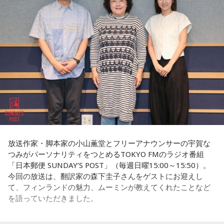
国として知られています。
だ！」と感心しながら耳を傾けていました。
◆ゆとりくんの「HR」への熱い思い「復刊させたい」
その背景について森下さんは、「国や教育現場が“一人ひとり
会社経営の魅力について尋ねられると、ゆとりくんは「会社
の特性をどう活かしていくか”を重視していました」と説明し
番組後半の「Chapter #0 LIBRARY」では、ゲストが人生の背
って脳みそなんで、宇宙なんですよ」と独特な表現で回答し
ます。「1人の人材も無駄にはできない」という考え方のも
中を押してくれた作品を紹介します。ゆとりくんが選んだの
ます。「自分が想像したことは全部実現できる可能性があ
と、それぞれの個性や能力を社会全体で生かそうとする姿勢
は、ティーン向けファッション誌「HR」でした。「買収して
る」と語り、音楽のように声質とか身体的な制約がある表現
が、大きな変化につながったと振り返りました。
復刊させたい（笑）」と本気とも冗談とも取れる夢を語りま
とは異なり、会社経営には発想次第でどこまでも挑戦できる
す。きゃりーも「この前、代官山蔦屋で『FRUiTS』展をやっ
自由さがあると説明しました。
フィンランドを訪れたことがある宇賀は、図書館や教会の印
ていたから、『HR』もまた再燃してほしいですね」と共感。
象深さにも触れます。森下さんは、図書館では椅子を自由に
さらに、経営について特別に勉強した経験はほとんどないと
動かし、自分の好きな場所で過ごせることを紹介し、利用者
さらにSNS時代との違いについて、「今はインスタやXで私生
明かし、「親父が起業家だったのでDNA的なものはあるかも
が思い思いに過ごせる空間づくりが特徴だと語りました。
活が分かっちゃうけど、あの頃は分からなかった」と振り返
しれないけれど、基本はいろいろと失敗しながら覚えてき
り、懐かしのガラケー文化や「センター問い合わせ」の思い
た」と振り返りました。
放送作家・脚本家の小山薫堂とフリーアナウンサーの宇賀な
一方で、フィンランドでの暮らしでもっとも大変なのは冬だ
出話でも大盛り上がり。ゆとりくんも「スマホやめよう
つみがパーソナリティをつとめるTOKYO FMのラジオ番組
といいます。日照時間が短く、小学生も暗闇のなかを登校す
（笑）」「ガラケーに戻そう（笑）」と笑い合いながら、便
「日本郵便 SUNDAY’S POST」（毎週日曜15:00～15:50）。
るほどで、「人に会いたくなくなったり、どれだけ寝ても寝
利になった現代だからこそ失われたワクワク感について語り
今回の放送は、翻訳家の森下圭子さんをゲストにお迎えし
足りないときがある」と明かします。30年以上暮らした今で
（左から）パーソナリティのきゃりーぱみゅぱみゅ、株式会
合いました。
て、フィンランドの魅力、ムーミンが教えてくれたことなど
も「まだ慣れていないですね」と話し、フィンランド語の習
社yutori代表取締役社長 片石貴展さん（ゆとりくん）
を語っていただきました。
得についても「いつまで経っても終わりが見えないところを
最後に、きゃりーは「めちゃくちゃ面白い人ですね、びっく
歩いている感じ」と率直な思いを語りました。
りしました。レイジくんにLINEします（笑）」とゆとりくん
との対談を振り返り、2週にわたるゲスト出演を締めくくりま