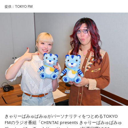
そう話すのは、八王子市在住の齊藤勉さん、68歳。現在、
提供：TOKYO FM
◆当たりますように♡
「いのはなトンネル列車銃撃遭難者慰霊の会」の会長を務め
ていらっしゃいます。
賀喜：夏休みに恋人と東京に行くっていいね！ でも、夏のデ
ィズニーは暑いよ～。昔、私も夏に行ったことがあるけど、
ディズニーって基本外だから、めちゃくちゃ暑いんだよね。
齊藤さんは23歳の時、市が行った「八王子の空襲と戦災の記
日陰に入ったとしても、まあ知れてるじゃない（笑）？ せっ
録」の編集に関わったことで、戦没者のご遺族の方とお逢い
かくかわいくして恋人と来たのに、汗でびちゃびちゃになっ
して、戦争体験の聞き取り調査を行うようになりました。た
て「前髪が崩れちゃった……」ってなっちゃうかもしれない。
だ、普通の空襲は、家の場所を調べれば、お住まいになって
いた人が分かりますが、列車の乗客は、たまたま乗り合わせ
だから、ちゃんと暑さ対策グッズをいろいろ持って行ったほ
うがいいよ！ ハンディファンとか、タオルとか、持っていく
た人ばかりで、調査は困難を極めたんですね。
んだよ！ 熱中症になっちゃうからね。
そこで、齊藤さんをはじめ本の編集委員の皆さんは、新聞や
当たったら神宮公演も観に来てくれるみたいだけど、神宮も
テレビなどの協力を得て、ときには、新聞に「尋ね人」の広
暑いからね（笑）。恋人と2人で観に来てくれたのに、暑くて
告も出しながら、列車に乗っていた人を探しました。まだ新
汗をかいて「前髪がなくなっちゃった……」ってなっちゃうか
もしれないから（笑）。対策グッズを持ってきてね！ 私の名
聞やテレビの影響力が強かった時代、終戦40年を前に、健在
前タオルと一緒に汗拭き用のタオルも持ってきて（笑）。
きゃりーぱみゅぱみゅがパーソナリティをつとめるTOKYO
のご遺族も多く、次から次へと名乗り出ていらして、およそ8
FMのラジオ番組「CHINTAI presents きゃりーぱみゅぱみゅ
割の亡くなった方のお名前が判明しました。
「当たったら」だもんね、来てくれたらいいな……当たれ