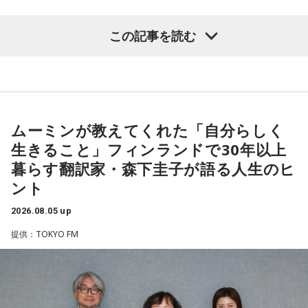
社yutori代表取締役社長 片石貴展さん（ゆとりくん）
改めて株式会社yutoriについて聞かれると、ゆとりくんは現
在約30のブランドを展開し、全国に約60店舗を構えているこ
この記事を読む
（左から）パーソナリティの小山薫堂、森下圭子さん、宇賀
とを紹介。ストリートブランドだけでなく、パジャマやレデ
◆古着トークで大盛り上がり
なつみ
ィース・メンズブランド、さらにはプチプラコスメまで幅広
く手がけていると説明します。きゃりーも、その規模の大き
その後は2人とも大好きだという古着トークへ。きゃりーは
さに思わず「すごい！」を連発。「それは千原さんもすごい
◆ムーミンが導いたフィンランド暮らし
「今でも古着ばかり買います。新品であまりときめかなくな
って言うわ（笑）」と納得の様子でした。
っちゃいましたね」と話し、「OTOE」や「birthdeath」、
ムーミンが教えてくれた「自分らしく
森下圭子さんは、ムーミン研究をきっかけに1994年にフィン
さらにはメルカリも愛用していることを明かします。
◆「会社は宇宙なんですよ」社長だからこそ見える景色
ランドへ渡りました。大学時代に作品を読み返した際、「な
生きること」フィンランドで30年以上
んて前衛的な文学なんだろう」と衝撃を受け、その背景にあ
一方のゆとりくんも「メルカリディグが超好き」と笑いなが
企業理念として掲げる「ハグレモノをツワモノに」につい
暮らす翻訳家・森下圭子が語る人生のヒ
る文化や社会を知りたいと思ったことが渡航のきっかけだっ
ら語り、ヴィンテージロックTシャツは真贋判定をしてもらっ
て、「まだ大人に見つかっていない若い才能を見つけてき
ント
たと振り返ります。現在はヘルシンキを拠点に、翻訳や通
て購入していることなど、こだわりを紹介しました。
て、社会との接点をつくること」と説明。ストリートスナッ
訳、取材コーディネート、執筆活動などを通じて、フィンラ
プで将来スターになる若者を見つけ出すような感覚に近いと
2026.08.05 up
ンドの暮らしや文化を発信しています。
また、きゃりーは20代後半で「安いバッグが似合わなくなっ
話します。
提供：TOKYO FM
た瞬間があった」と振り返り、そこからヴィンテージのバッ
森下さんが初めてフィンランドを訪れた1994年は、深刻な経
グや時計に興味を持つようになったことも告白。「保育園の
実際には、店舗スタッフとして入社した若手がSNS運用を担
済不況に直面していた時期でした。失業率は2割を超え、自殺
お迎え時間を確認するために時計を買ってみたら、そのまま
当し、動画をバズらせるようになると商品企画へ、さらにブ
率も世界トップクラスといわれていましたが、その後は大き
ハマっちゃった」と笑いながら語り、現在はヴィンテージの
ランドプロデューサーへとステップアップしていく仕組みに
く改善し、現在では世界幸福度ランキングで上位を維持する
エルメスの時計を愛用していることも明かしました。
なっているそうです。きゃりーは「階段を上がっていくん