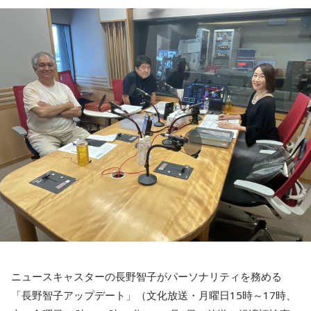
知的好奇心が幸運を運んでくる日。気になっていた分野の本
ましょう。出費を抑えたいなら、必要かどうかを一晩寝かせ
を開いたり、資格や学びについてリサーチしたりしてみまし
てから決めるくらいの慎重さを。近くの神社にお参りすると
ょう。自分のやり方にこだわらず、人のアドバイスを素直に
気持ちが整いそう。
受け入れてみると視界がパッと開けそう。葉物が入ったサラ
ダを食べるのもおすすめ。
【8位】双子座（ふたご座）
心の奥にしまっていたものが浮かび上がりやすい日。過去の
【3位】山羊座（やぎ座）
人間関係や手放したはずの気持ちが顔を出すかもしれません
ワクワクに素直になれる日。趣味やクリエイティブなことに
が、無理に蓋をしなくて大丈夫。今の自分として受け止め直
時間を使うと、大きな達成感が得られそう。恋愛面でも新鮮
すことで、気持ちが軽くなりそうです。お寺に足を運ぶと心
な展開が期待できるタイミングなので、気になる人がいるな
が静まるはず。
ら積極的に声をかけて。川べりを散歩すると気持ちがリフレ
ッシュできそう。
【9位】水瓶座（みずがめ座）
心地よく整えると良い日。散らかっている場所を片づけた
【4位】蟹座（かに座）
り、インテリアを少し変えてみたりすると気持ちに余裕が生
人の輪が広がる日。交流会やイベント、SNSでのつながりな
まれそうです。小さなことでも、感謝を言葉にすると空気が
ど、いつもより少し広い世界に飛び込んでみると面白い出会
やわらぐはず。お気に入りのグラスで飲み物を楽しんでみま
いがありそうです。フットワークは軽く、でも判断は慎重に
しょう。
するのがポイント。ふと空を見上げると、良いアイデアが降
ニュースキャスターの長野智子がパーソナリティを務める
りてくるかも。
【10位】牡羊座（おひつじ座）
「長野智子アップデート」（文化放送・月曜日15時～17時、
お金の使い方に注意したい日。小さな出費が積み重なりやす