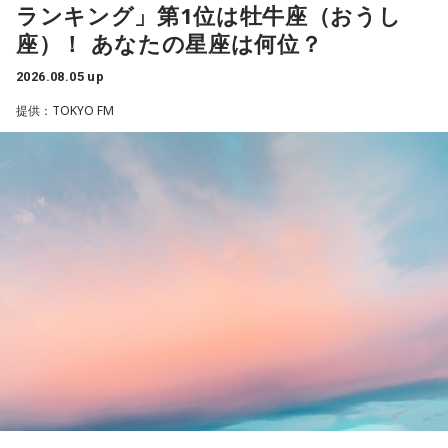
ランキング」第1位は牡牛座（おうし
ていた新しいスタイルにも思い切って挑戦して。美容院に行
くと運気アップ。
座）！ あなたの星座は何位？
2026.08.05 up
【2位】乙女座（おとめ座）
知的好奇心が幸運を運んでくる日。気になっていた分野の本
提供：TOKYO FM
を開いたり、資格や学びについてリサーチしたりしてみまし
ょう。自分のやり方にこだわらず、人のアドバイスを素直に
受け入れてみると視界がパッと開けそう。葉物が入ったサラ
ダを食べるのもおすすめ。
【3位】山羊座（やぎ座）
ワクワクに素直になれる日。趣味やクリエイティブなことに
時間を使うと、大きな達成感が得られそう。恋愛面でも新鮮
な展開が期待できるタイミングなので、気になる人がいるな
ら積極的に声をかけて。川べりを散歩すると気持ちがリフレ
ッシュできそう。
【4位】蟹座（かに座）
人の輪が広がる日。交流会やイベント、SNSでのつながりな
ど、いつもより少し広い世界に飛び込んでみると面白い出会