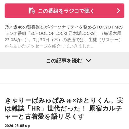
そんな叫びと悲鳴が同時に響き渡り、ギューンブルブルブル
この番組をラジコで聴く
とすさまじい音が迫ります。アメリカ軍のP51・ムスタング
数機が低空で接近、満員の「419列車」に向かって、何度も
乃木坂46の賀喜遥香がパーソナリティを務めるTOKYO FMの
何度も容赦なく銃弾を撃ち込んできたのです。数分前まで、
ラジオ番組「SCHOOL OF LOCK! 乃木坂LOCKS!」（毎週木曜
日曜昼下がりの穏やかだった車内は、あちこちからうめき声
23:08頃～）。7月30日（木）の放送では、生徒（リスナー）
が聞こえ、人が折り重なるように倒れて、一面、血の海と化
から届いたメッセージを紹介していきました。
しました。
この記事を読む
中央本線を走る特急「あずさ」
乃木坂46の賀喜遥香
この銃撃で亡くなった方は、警視庁の公式発表で52名。大半
の方が即死とみられ、地元の方によって、現場近くで荼毘に
＜生徒からのメッセージ＞
付されたといいます。
「遥香先生にお知らせです！ 私は、夏休みに恋人と初めて2
きゃりーぱみゅぱみゅ×ゆとりくん、実
人で東京に行きます。ディズニーに行く予定ですが、お互い
は雑誌「HR」世代だった！ 原宿カルチ
「実は列車銃撃の調査を始めた頃、犠牲となった方で、お名
に乃木坂46が好きなので、もし『真夏の全国ツアー2026』東
ャーと古着愛を語り尽くす
前が分かっていたのは、わずかお一人だったんです」
京公演が当たれば、遥香先生のタオルを持って観に行きま
す！」（大阪府 19歳）
2026.08.05 up