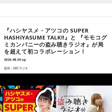
----------------------------------------------------
っていた氷が溶け始めることや、「日が長くなったな」と感
自身がムーミンに惹かれた理由は、「好きに読みなさい。あ
この日の放送をradikoタイムフリーで聴く
じる瞬間、顔に当たる太陽の光が春の訪れを知らせてくれる
なたの自由に」という作品の姿勢でした。作者の意図を押し
※放送エリア外の方は、プレミアム会員の登録でご利用いた
と語りました。
付けず、読み手に委ねる世界観に魅了され、フィンランドへ
だけます。
の興味を深めたと振り返ります。現地で暮らすなかでも、
----------------------------------------------------
また、フィンランド文化を語るうえで欠かせないサウナにつ
人々は周囲の目を気にし過ぎず、自分らしく生きていると感
『ハシヤスメ・アツコの SUPER
いても話題は及びます。森下さんは、サウナは「リラックス
じ、「いい大人にならないといけない」という自身の思い込
＜番組概要＞
したいときに利用する身近な存在」だと説明します。かつて
みが外れたと語りました。
HASHiYASUME TALK!!』と 『モモコグ
番組名：CHINTAI presents きゃりーぱみゅぱみゅ Chapter
は「裸になっていると嘘がつけない」という考え方から、政
ミカンパニーの盗み聴きラジオ』が局
#0 ～Touch Your Heart～
治や仕事の重要な話し合いがサウナでおこなわれることもあ
番組のテーマである「手紙」にちなみ、森下さんは、美しい
放送日時：毎週日曜 12:30～12:55
を超えて初コラボレーション！
ったと、その文化的な背景を紹介しました。
景色を誰かと共有したいときに手紙を書くことが多いと話し
パーソナリティ：きゃりーぱみゅぱみゅ
ます。トーベ・ヤンソンが夏を過ごした群島で、海を眺めな
2026.08.05 up
番組Webサイト：
https://www.tfm.co.jp/heart/
がら移り変わる風景を手紙にしたためる時間を大切にしてい
番組公式X：
@ChapterZero_JFN
提供：ABCラジオ
ると語ってくれました。
森下圭子さんが翻訳を手掛けた「ムーミンとトーベ・ヤンソ
ン 自由を愛した芸術家、その仕事と人生」
最後に森下さんは、「今、想いを伝えたい方」として、大好
きな存在であり、「自分が一番似ている」と感じるムーミン
トロールへ宛てた手紙を披露しました。
◆ムーミンが教えてくれる多様性
＜番組概要＞
番組名：日本郵便 SUNDAY'S POST
続いて、森下さんが長年研究を続けるムーミンについて話を