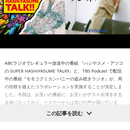
放送日時：毎週日曜 15:00～15:50
聞きました。フィンランドの人々にとってのムーミンについ
パーソナリティ：小山薫堂、宇賀なつみ
て、森下さんは、「近年では文化的、精神的なバックボーン
番組Webサイト：
https://www.tfm.co.jp/post/
のような存在になっています。ムーミンの言葉に支えられた
番組公式X：
@sundayspost1
り、励まされている人たちが増えている印象です」と紹介し
ます。
現在ではフィンランドを代表する作品として知られるムーミ
ンですが、原作は1945年に発表されたものの、作者トーベ・
ヤンソンがスウェーデン語系フィンランド人だったこともあ
り、当初は国内で広く親しまれていたわけではありませんで
ABCラジオでレギュラー放送中の番組 『ハシヤスメ・アツコ
した。森下さんは、1990年に日本で制作されたアニメーショ
の SUPER HASHiYASUME TALK!!』と、TBS Podcast で配信
ンがきっかけとなり、フィンランドでも国民的な存在になっ
中の番組『モモコグミカンパニーの盗み聴きラジオ』が、局
たと説明しました。
の垣根を越えたコラボレーションを実施することが決定しま
ムーミン作品の魅力については、「一人ひとりの個性が際立
した。今回は、お互いの番組に、お互いがゲスト出演をする
っている」と語ります。「みんな変わっているのに、嫌な奴
企画になっており、リスナーからは喜びの声が届いていま
が1人もいないんですよ」と表現し、多様な個性をそのまま受
す。
この記事を読む
け入れる世界観が作品の大きな魅力だと話しました。
自身がムーミンに惹かれた理由は、「好きに読みなさい。あ