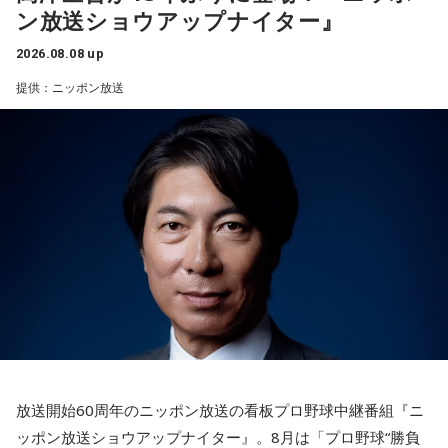
シーズン、ヤクルトの監督を務め、前年最下位からの日本
ン放送ショウアップナイター』
たは追い詰められると、理屈より先に、その時の衝動でとっ
一、球団初のリーグ連覇を成し遂げた。
さに動く本能タイプ。ある意味では、いちばん人間らしいか
2026.08.08 up
もしれません。勢いが吉と出ることも多いですが、一呼吸置
選手としても指揮官としてもヤクルトが誇る球界のレジェン
いて考える癖もつけてみて。
提供：ニッポン放送
ドといえる髙津が8月15日（土）に神宮球場で行われる「ヤ
4．懐中電灯……本性は「冷静な神様!?」
クルト×DeNA」に『ニッポン放送ショウアップナイター』の
懐中電灯は「今後の見通し」を暗示しています。あなたは極
スペシャルゲスト解説として登場する。現役時代は『ニッポ
限の場面でもパニックにならず、状況を一歩引いて見極める
ン放送ショウアップナイター』の事前情報番組でレギュラー
冷静沈着なタイプ。感情に飲まれず、俯瞰して考えられるタ
出演コーナーを持つなど、ニッポン放送リスナーにはお馴染
イプです。ただ、いつも冷静すぎると近寄りがたく見られる
こともあるので、時には素直になってみましょう。
みの髙津だが、『ニッポン放送ショウアップナイター』で解
説を務めるのは2013年以来、13年ぶりとなる。
＊
ペナントレースも終盤に差し掛かり、古巣・ヤクルトにとっ
天使も悪魔も、どちらもあなたの一部。自分の中の両方を知
て勝負の夏となる神宮球場の一戦での髙津氏ならではの視点
っておくことが、いざという時の本当の強さになるのかもし
れません。
に注目が集まる。
放送開始60周年のニッポン放送の看板プロ野球中継番組『ニ
■監修者プロフィール：蝶ちょ（ちょうちょ）
『ニッポン放送ショウアップナイター』では、今後も60周年
池袋占い館セレーネ所属。電話占いメルにも出演。第六感で
ッポン放送ショウアップナイター』。8月は「プロ野球“勝負