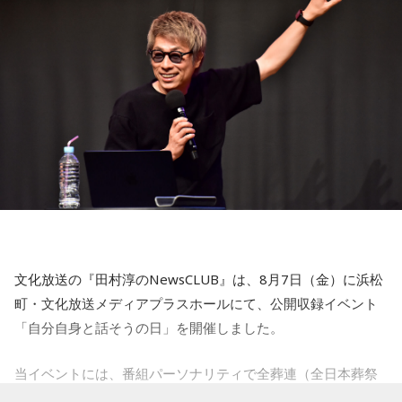
る思い出を紹介。音楽を通してこれまでの人生を振り返りな
【12位】射手座（いて座）
がら、これからの“自分らしい生き方”を考える時間を共有しま
心のモヤモヤが目立つような日です。今日は頑張らず、1人の
した。田村は、人生の最後に流したい曲について、「お葬式
時間を大切にしたり、のんびり過ごす時間を持つようにしま
で流す曲は決めている。しかも自分の声で流したいと思っ
しょう。
て、毎日ギターの弾き語りを書斎で練習して、音源として残
【今日の一言メッセージ】
しているんです。娘たちにも聴こえているはずだから、お葬
今日は不要なものを手放したり、今後の計画を見直すことを
式のときに『パパが弾いてた曲だ』と思ってもらえたら」と
心掛けると良い日です。
思いを語りました。
■監修者プロフィール：莉瑠（リル）
東京・池袋占い館セレーネ所属。10代に占いに出会い、勉
強、コミュニケーションなどの苦手な部分を克服。成績も最
下位からトップに。OL、芸能活動を経て、悩みやコンプレッ
コーナー後には、来場者から田村への質疑応答も実施。最後
クスを持つ方に寄り添いたいと本格的に占いの世界に進出。
文化放送の『田村淳のNewsCLUB』は、8月7日（金）に浜松
には、田村がイベントを振り返り、「リスナーの皆さんのエ
SATORI電話占い月間ランキング連続1位。占いコンテンツ
町・文化放送メディアプラスホールにて、公開収録イベント
ンディング曲の話とかを聞いているだけでも、僕はポジティ
『莉瑠と龍神様の絶対神託』リリース。
「自分自身と話そうの日」を開催しました。
Webサイト：
https://selene-uranai.com/
ブになれた。確かに死はすごく悲しいことではあるんだけ
オンライン占いセレーネ：
https://online-uranai.jp/
ど、100％皆さんに必ず来るお別れなので、そのお別れとど
当イベントには、番組パーソナリティで全葬連（全日本葬祭
うやって向き合うかということを考える一つのきっかけにな
業協同組合連合会）のフューネラルアンバサダーも務める田