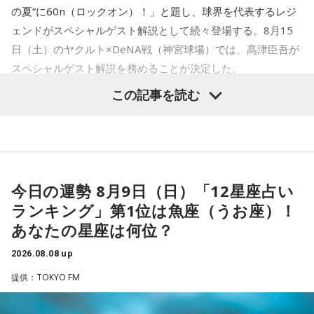
のアニバーサリーイヤーにふさわしい球界のレジェンドたち
人の想いを捉える羅針盤ヒーラー。霊感タロット、四柱推
の夏”に60n（ロックオン）！」と題し、球界を代表するレジ
がスペシャルゲスト解説者として登場する。さらに、リスナ
命、宿曜占星術でオーダーメイドの鑑定を手掛ける。転職、
ェンドがスペシャルゲスト解説として続々登場する。8月15
結婚、離別など多くの経験から、今どう動くべきか悩む人に
ーにとって嬉しい夏の味覚や現金が当たるプレゼント企画も
日（土）のヤクルト×DeNA戦（神宮球場）では、髙津臣吾が
寄り添いナビゲートする。
実施する。
Webサイト：
https://selene-uranai.com/
スペシャルゲスト解説を務めることが決定した。
YouTube：
https://www.youtube.com/@ataru-uranai
この記事を読む
■髙津臣吾 コメント
髙津は1990年代から2000年代にかけて伝家の宝刀・シンカ
ーを武器にヤクルトスワローズの絶対的守護神を担い、選手
「ショウアップナイター」をお聴きの皆さま、ご無沙汰して
として5度のリーグ優勝、4度の日本一に貢献した。メジャー
おります。
でも活躍し日米通算313セーブをマーク。指導者としては、6
今日の運勢 8月9日（日）「12星座占い
ペナントレース終盤の神宮球場、一つ一つのプレーの重みが
シーズン、ヤクルトの監督を務め、前年最下位からの日本
増す独特の緊張感を、ラジオを通じてお伝えできればと思い
ランキング」第1位は魚座（うお座）！
一、球団初のリーグ連覇を成し遂げた。
ます。
あなたの星座は何位？
よろしくお願いします！
選手としても指揮官としてもヤクルトが誇る球界のレジェン
2026.08.08 up
ドといえる髙津が8月15日（土）に神宮球場で行われる「ヤ
提供：TOKYO FM
クルト×DeNA」に『ニッポン放送ショウアップナイター』の
スペシャルゲスト解説として登場する。現役時代は『ニッポ