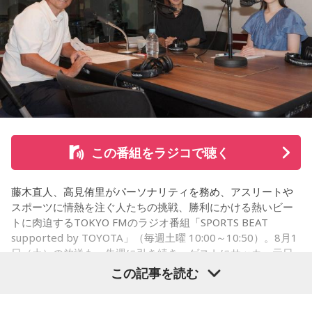
した。田村は、人生の最後に流したい曲について、「お葬式
で流す曲は決めている。しかも自分の声で流したいと思っ
て、毎日ギターの弾き語りを書斎で練習して、音源として残
しているんです。娘たちにも聴こえているはずだから、お葬
式のときに『パパが弾いてた曲だ』と思ってもらえたら」と
思いを語りました。
この番組をラジコで聴く
コーナー後には、来場者から田村への質疑応答も実施。最後
藤木直人、高見侑里がパーソナリティを務め、アスリートや
には、田村がイベントを振り返り、「リスナーの皆さんのエ
スポーツに情熱を注ぐ人たちの挑戦、勝利にかける熱いビー
ンディング曲の話とかを聞いているだけでも、僕はポジティ
トに肉迫するTOKYO FMのラジオ番組「SPORTS BEAT
supported by TOYOTA」（毎週土曜 10:00～10:50）。8月1
ブになれた。確かに死はすごく悲しいことではあるんだけ
日（土）の放送も、先週に引き続き、ゲストにサッカー元日
ど、100％皆さんに必ず来るお別れなので、そのお別れとど
本代表の福田正博さんが登場！ 当記事では、「FIFAワールド
この記事を読む
うやって向き合うかということを考える一つのきっかけにな
カップ26（以下、W杯）」でブラジルに対する発言が波紋を
ればと思います」と締めくくりました。
呼んだ塩貝健人選手について、福田さんが語った模様を紹介