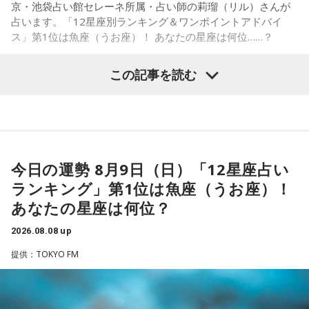
京・池袋占い館セレーネ所属・占い師の莉瑠（リル）さんが
占います。「12星座別ランキング＆ワンポイントアドバイ
「ショウアップナイター」をお聴きの皆さま、ご無沙汰して
ス」第1位は魚座（うお座）！ あなたの星座は何位……？
おります。
ペナントレース終盤の神宮球場、一つ一つのプレーの重みが
この記事を読む
増す独特の緊張感を、ラジオを通じてお伝えできればと思い
ます。
【1位】魚座（うお座）
よろしくお願いします！
恋愛運が好調で楽しい運気の1日となりそうです。今日は好き
な人に積極的にアプローチをしてみるのも良さそうです。ラ
ッキーカラーは水色。
今日の運勢 8月9日（日）「12星座占い
ランキング」第1位は魚座（うお座）！
【2位】蟹座（かに座）
好調な運気で心地よく過ごせる1日となりそうです。直感が冴
あなたの星座は何位？
「ニッポン放送ショウアップナイター ヤクルト×DeNA」
えやすい運気なので、選択に迷った際は自分の直感を参考に
■放送日時：8月15日（土） 17時50分～試合終了 （延長対
2026.08.08 up
してみてください。
応あり）
提供：TOKYO FM
【3位】蠍座（さそり座）
■スペシャルゲスト解説：髙津臣吾
学びや成長ができそうな1日です。今日は視野が広がりやすく
■実況：師岡正雄アナウンサー
学びが深まりそうです。海外のことに目を向けたり、探究心
■番組X：@showup1242