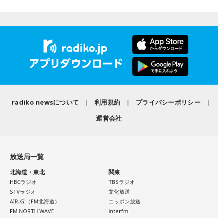
します。
また、イベント当日は文化放送1階のサテライトプラス広場に
て「イタコト展」も開催。「誰かの心のこりが、誰かの心の
こりを和らげる」をテーマに、さまざまな「心のこり」に触
（左から）福田正博さん、藤木直人、高見侑里
れながら、自分自身の想いを見つめ直す機会を届けました。
なお、この模様は8月11日（火・祝）午前9時00分～10時00
1966年生まれの福田正博さんは、日本人初のJリーグ得点王に
輝き、Jリーグ通算228試合出場93得点を挙げ、日本代表では
分に、文化放送で特別番組として放送します。
45試合出場で9ゴールを記録するなど活躍を見せ、1993年に
radiko newsについて
利用規約
プライバシーポリシー
はW杯アジア地区最終予選にも出場しました。2002年に現役
【特別番組概要】
運営会社
を引退した後は、サッカー解説者としてメディアでの活動の
■番組名：『田村淳のNewsCLUB「自分自身と話そうの
ほか、講演会やサッカー教室をおこなうなど、自身の経験を
日」』
活かしながら幅広く活動しています。
■放送日時：2026年8月11日（火・祝）午前9時00分～10時
放送局一覧
◆「塩貝選手に悪意はなかった」
00分
北海道・東北
関東
■出演：田村淳、砂山圭大郎（文化放送アナウンサー）
HBCラジオ
TBSラジオ
藤木：決勝トーナメントの相手がブラジルに決まった際、塩
STVラジオ
文化放送
■提供：全日本葬祭業協同組合連合会（全葬連）
貝選手の言葉が切り取られて話題になったというか、ブラジ
AIR-G'（FM北海道）
ニッポン放送
ルにちょっと火をつけてしまった部分もあるのかなと思った
FM NORTH WAVE
interfm