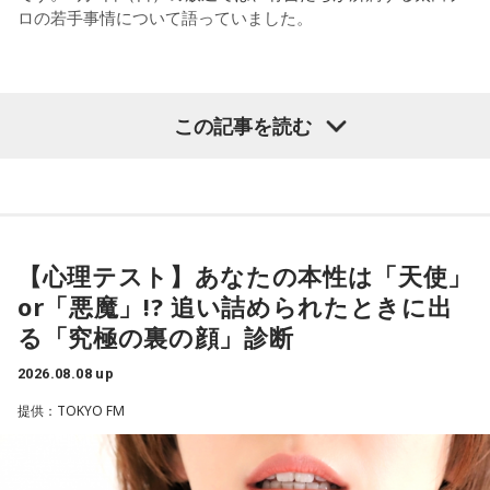
ロの若手事情について語っていました。
も試合中に。ですから、ベンチからでも戦術や戦略はある程
度言えますけど、ピッチのなかで選手たちがそれを感じて、
対応していく能力を高めていくのがサッカーにおいて一番重
要なんです。
（左から）酒井健太、有吉弘行、カミムラ
この記事を読む
ブラジル戦のときも「守ろう」という気持ちはなくても、ブ
ラジルが1点負けていたときに、前に出てくるエネルギーって
すごいんです。それを食い止めたり、押し返したりするため
◆太田プロの若手芸人事情
には、前半よりもエネルギーをもっと使わなきゃいけないけ
れども、ブラジルのものすごい勢いにのまれてしまった。た
有吉は、若手芸人と接する機会の多いカミムラに聞きたいこ
だ、これは日本だけではなく、アルゼンチンと対戦したイン
とがあると切り出し、「賞レースで結果を残していないコン
【心理テスト】あなたの本性は「天使」
グランドもそういう展開になったんですよ。サッカーってそ
ビ、（芸歴18年目の）ぐりんぴーすがよく愚痴をこぼしてい
or「悪魔」!? 追い詰められたときに出
ういうスポーツなんですよね。
るのは、最近の後輩は挨拶をしてくれないんだって（笑）」
る「究極の裏の顔」診断
と暴露します。
つまり、ベンチから何か言っても（すぐに戦術を）変えられ
2026.08.08 up
るほど簡単なスポーツではないんです。なぜならば、相手が
有吉自身は、今では後輩から挨拶されないことがまったくな
それに対してまた変化をしてくるから。だから“個”の力を高め
いため分からないと前置きしつつ、「ぐりんぴーすがそう言
提供：TOKYO FM
て、時間をつくれる選手が重要になってくるということです
っていたから……その辺はどう？ 風紀が乱れているかどうか」
ね。
と質問します。