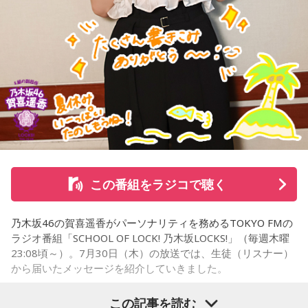
そんな「419列車」が小仏峠の登り坂に差し掛かった時、ガ
クンとスピードが落ちます。突然、バリバリバリッ！と大き
な音が響き渡り、列車は牽引する電気機関車と客車の2両目の
半分まで湯の花トンネルに入ったところで、急停車しまし
た。
「機銃掃射だ！」
そんな叫びと悲鳴が同時に響き渡り、ギューンブルブルブル
この番組をラジコで聴く
とすさまじい音が迫ります。アメリカ軍のP51・ムスタング
数機が低空で接近、満員の「419列車」に向かって、何度も
乃木坂46の賀喜遥香がパーソナリティを務めるTOKYO FMの
何度も容赦なく銃弾を撃ち込んできたのです。数分前まで、
ラジオ番組「SCHOOL OF LOCK! 乃木坂LOCKS!」（毎週木曜
日曜昼下がりの穏やかだった車内は、あちこちからうめき声
23:08頃～）。7月30日（木）の放送では、生徒（リスナー）
が聞こえ、人が折り重なるように倒れて、一面、血の海と化
から届いたメッセージを紹介していきました。
しました。
この記事を読む