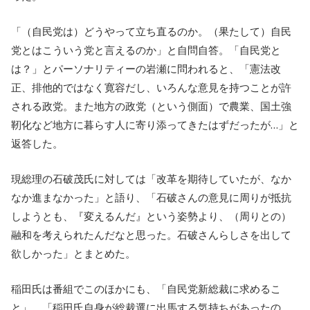
「（自民党は）どうやって立ち直るのか。（果たして）自民
党とはこういう党と言えるのか」と自問自答。「自民党と
は？」とパーソナリティーの岩瀬に問われると、「憲法改
正、排他的ではなく寛容だし、いろんな意見を持つことが許
される政党。また地方の政党（という側面）で農業、国土強
靭化など地方に暮らす人に寄り添ってきたはずだったが…」と
返答した。
現総理の石破茂氏に対しては「改革を期待していたが、なか
なか進まなかった」と語り、「石破さんの意見に周りが抵抗
しようとも、『変えるんだ』という姿勢より、（周りとの）
融和を考えられたんだなと思った。石破さんらしさを出して
欲しかった」とまとめた。
稲田氏は番組でこのほかにも、「自民党新総裁に求めるこ
と」、「稲田氏自身が総裁選に出馬する気持ちがあったの