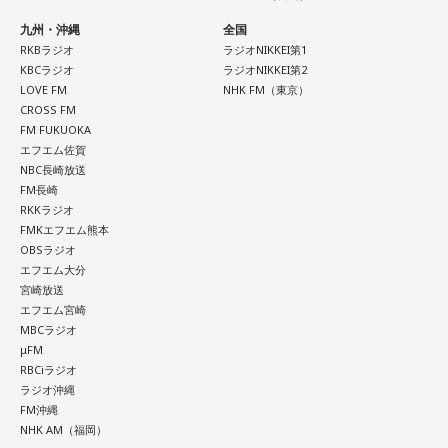
九州・沖縄
全国
RKBラジオ
ラジオNIKKEI第1
KBCラジオ
ラジオNIKKEI第2
LOVE FM
NHK FM（東京）
CROSS FM
FM FUKUOKA
エフエム佐賀
NBC長崎放送
FM長崎
RKKラジオ
FMKエフエム熊本
OBSラジオ
エフエム大分
宮崎放送
エフエム宮崎
MBCラジオ
μFM
RBCiラジオ
ラジオ沖縄
FM沖縄
NHK AM（福岡）