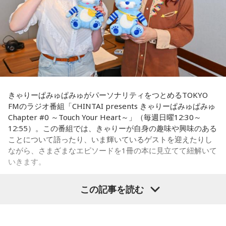
いた人が分かりますが、列車の乗客は、たまたま乗り合わせ
だから、ちゃんと暑さ対策グッズをいろいろ持って行ったほ
うがいいよ！ ハンディファンとか、タオルとか、持っていく
た人ばかりで、調査は困難を極めたんですね。
んだよ！ 熱中症になっちゃうからね。
そこで、齊藤さんをはじめ本の編集委員の皆さんは、新聞や
当たったら神宮公演も観に来てくれるみたいだけど、神宮も
テレビなどの協力を得て、ときには、新聞に「尋ね人」の広
暑いからね（笑）。恋人と2人で観に来てくれたのに、暑くて
告も出しながら、列車に乗っていた人を探しました。まだ新
汗をかいて「前髪がなくなっちゃった……」ってなっちゃうか
もしれないから（笑）。対策グッズを持ってきてね！ 私の名
聞やテレビの影響力が強かった時代、終戦40年を前に、健在
前タオルと一緒に汗拭き用のタオルも持ってきて（笑）。
きゃりーぱみゅぱみゅがパーソナリティをつとめるTOKYO
のご遺族も多く、次から次へと名乗り出ていらして、およそ8
FMのラジオ番組「CHINTAI presents きゃりーぱみゅぱみゅ
割の亡くなった方のお名前が判明しました。
「当たったら」だもんね、来てくれたらいいな……当たれ
Chapter #0 ～Touch Your Heart～」（毎週日曜12:30～
（笑）！ だって、2人で来てほしいもん。もしディズニーに
12:55）。この番組では、きゃりーが自身の趣味や興味のある
行けて、ライブにも行けたときはまた教えてね！ 当たります
いのはな慰霊碑
ことについて語ったり、いま輝いているゲストを迎えたりし
ように♡
ながら、さまざまなエピソードを1冊の本に見立てて紐解いて
合わせて、地元の皆さんからもこの悲惨な銃撃を語り継いで
いきます。
----------------------------------------------------
いこうと慰霊の会が発足。毎年8月5日に追悼行事が行われる
この日の放送をradikoタイムフリーで聴く
8月2日（日）放送のゲストは、「ハグレモノをツワモノに」
ようになりました。1992年には、地元のロータリークラブの
この記事を読む
※放送エリア外の方は、プレミアム会員の登録でご利用いた
を企業理念に掲げる株式会社yutori 代表取締役社長の片石貴
ご協力で犠牲となった方のお名前が刻まれた石碑が作られ、
だけます。
展さん（通称・ゆとりくん）。原宿カルチャーをともに歩ん
調査も40年以上にわたって、地道に続けてきました。
----------------------------------------------------
できた同世代の2人は、初対面とは思えないほど息の合ったト