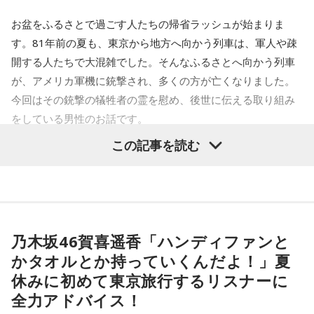
お盆をふるさとで過ごす人たちの帰省ラッシュが始まりま
す。81年前の夏も、東京から地方へ向かう列車は、軍人や疎
開する人たちで大混雑でした。そんなふるさとへ向かう列車
が、アメリカ軍機に銃撃され、多くの方が亡くなりました。
今回はその銃撃の犠牲者の霊を慰め、後世に伝える取り組み
をしている男性のお話です。
この記事を読む
齊藤勉さん
それぞれの朝は、それぞれの物語を連れてやってきます。
東京・新宿から甲州・信州を目指す、中央線特急の「あず
乃木坂46賀喜遥香「ハンディファンと
さ」号、「かいじ」号。列車が、大きな天狗の像がある高尾
かタオルとか持っていくんだよ！」夏
駅のホームを横目に通過すると、車窓は一気に山深くなり、
休みに初めて東京旅行するリスナーに
小仏峠に向けて登り坂をぐいぐいと登っていきます。その最
全力アドバイス！
初にくぐるトンネルの名前を「湯の花トンネル」といいま