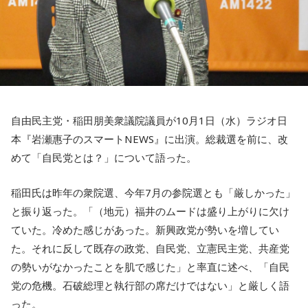
自由民主党・稲田朋美衆議院議員が10月1日（水）ラジオ日
本『岩瀬惠子のスマートNEWS』に出演。総裁選を前に、改
めて「自民党とは？」について語った。
稲田氏は昨年の衆院選、今年7月の参院選とも「厳しかった」
と振り返った。「（地元）福井のムードは盛り上がりに欠け
ていた。冷めた感じがあった。新興政党が勢いを増してい
た。それに反して既存の政党、自民党、立憲民主党、共産党
の勢いがなかったことを肌で感じた」と率直に述べ、「自民
党の危機。石破総理と執行部の席だけではない」と厳しく語
った。