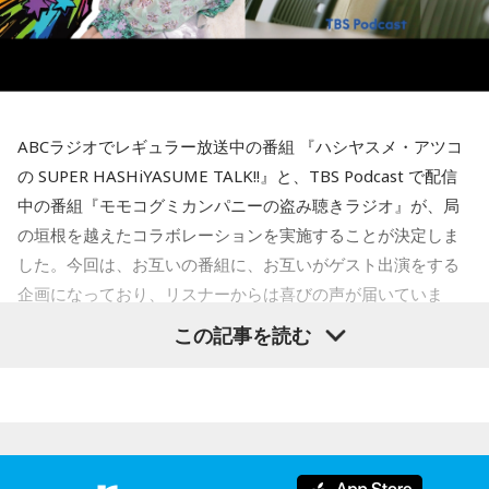
自由さがあると説明しました。
フィンランドを訪れたことがある宇賀は、図書館や教会の印
象深さにも触れます。森下さんは、図書館では椅子を自由に
さらに、経営について特別に勉強した経験はほとんどないと
動かし、自分の好きな場所で過ごせることを紹介し、利用者
明かし、「親父が起業家だったのでDNA的なものはあるかも
が思い思いに過ごせる空間づくりが特徴だと語りました。
しれないけれど、基本はいろいろと失敗しながら覚えてき
た」と振り返りました。
ABCラジオでレギュラー放送中の番組 『ハシヤスメ・アツコ
一方で、フィンランドでの暮らしでもっとも大変なのは冬だ
といいます。日照時間が短く、小学生も暗闇のなかを登校す
の SUPER HASHiYASUME TALK!!』と、TBS Podcast で配信
るほどで、「人に会いたくなくなったり、どれだけ寝ても寝
中の番組『モモコグミカンパニーの盗み聴きラジオ』が、局
足りないときがある」と明かします。30年以上暮らした今で
（左から）パーソナリティのきゃりーぱみゅぱみゅ、株式会
の垣根を越えたコラボレーションを実施することが決定しま
も「まだ慣れていないですね」と話し、フィンランド語の習
社yutori代表取締役社長 片石貴展さん（ゆとりくん）
した。今回は、お互いの番組に、お互いがゲスト出演をする
得についても「いつまで経っても終わりが見えないところを
歩いている感じ」と率直な思いを語りました。
企画になっており、リスナーからは喜びの声が届いていま
す。
この記事を読む
厳しい冬があるからこそ、春の訪れは格別です。海や湖を覆
◆古着トークで大盛り上がり
っていた氷が溶け始めることや、「日が長くなったな」と感
じる瞬間、顔に当たる太陽の光が春の訪れを知らせてくれる
その後は2人とも大好きだという古着トークへ。きゃりーは
と語りました。
「今でも古着ばかり買います。新品であまりときめかなくな
っちゃいましたね」と話し、「OTOE」や「birthdeath」、
また、フィンランド文化を語るうえで欠かせないサウナにつ
さらにはメルカリも愛用していることを明かします。
いても話題は及びます。森下さんは、サウナは「リラックス