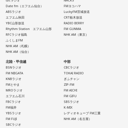
tbcラジオ
NACK5
さらにSNS時代との違いについて、「今はインスタやXで私生
現在ではフィンランドを代表する作品として知られるムーミ
Date fm（エフエム仙台）
FMヨコハマ
活が分かっちゃうけど、あの頃は分からなかった」と振り返
ABSラジオ
LuckyFM茨城放送
ンですが、原作は1945年に発表されたものの、作者トーベ・
り、懐かしのガラケー文化や「センター問い合わせ」の思い
エフエム秋田
CRT栃木放送
ヤンソンがスウェーデン語系フィンランド人だったこともあ
出話でも大盛り上がり。ゆとりくんも「スマホやめよう
YBC山形放送
RADIO BERRY
り、当初は国内で広く親しまれていたわけではありませんで
（笑）」「ガラケーに戻そう（笑）」と笑い合いながら、便
Rhythm Station エフエム山形
FM GUNMA
した。森下さんは、1990年に日本で制作されたアニメーショ
利になった現代だからこそ失われたワクワク感について語り
RFCラジオ福島
NHK AM（東京）
ンがきっかけとなり、フィンランドでも国民的な存在になっ
合いました。
ふくしまFM
たと説明しました。
NHK AM（札幌）
NHK AM（仙台）
最後に、きゃりーは「めちゃくちゃ面白い人ですね、びっく
ムーミン作品の魅力については、「一人ひとりの個性が際立
りしました。レイジくんにLINEします（笑）」とゆとりくん
北陸・甲信越
中部
っている」と語ります。「みんな変わっているのに、嫌な奴
との対談を振り返り、2週にわたるゲスト出演を締めくくりま
BSNラジオ
CBCラジオ
が1人もいないんですよ」と表現し、多様な個性をそのまま受
した。
FM NIIGATA
TOKAI RADIO
け入れる世界観が作品の大きな魅力だと話しました。
KNBラジオ
ぎふチャン
----------------------------------------------------
FMとやま
ZIP-FM
自身がムーミンに惹かれた理由は、「好きに読みなさい。あ
MROラジオ
FM AICHI
この日の放送をradikoタイムフリーで聴く
なたの自由に」という作品の姿勢でした。作者の意図を押し
エフエム石川
FM GIFU
※放送エリア外の方は、プレミアム会員の登録でご利用いた
付けず、読み手に委ねる世界観に魅了され、フィンランドへ
FBCラジオ
SBSラジオ
だけます。
の興味を深めたと振り返ります。現地で暮らすなかでも、
FM福井
K-MIX
----------------------------------------------------
人々は周囲の目を気にし過ぎず、自分らしく生きていると感
YBSラジオ
レディオキューブ FM三重
じ、「いい大人にならないといけない」という自身の思い込
FM FUJI
NHK AM（名古屋）
＜番組概要＞
SBCラジオ
みが外れたと語りました。