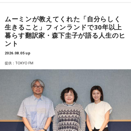
ークを繰り広げました。
＜番組概要＞
その甲斐あって、一昨年・去年と、新たに犠牲となったお二
番組名：SCHOOL OF LOCK!
人の方のお名前が分かり、石碑にもお名前が刻まれました。
ムーミンが教えてくれた「自分らしく
パーソナリティ：アンジー校長（アンジェリーナ1/3・
ご遺族の方も80年の時を経て、「ようやくホッとした」とお
（左から）パーソナリティのきゃりーぱみゅぱみゅ、株式会
Gacharic Spin）、たんぼ教頭（溝上たんぼ）
生きること」フィンランドで30年以上
っしゃったといいます。「調査は諦めてはいけない」と話す
放送日時：月曜～木曜 22:00～23:55／金曜 22:00～22:55
社yutori代表取締役社長 片石貴展さん（ゆとりくん）
暮らす翻訳家・森下圭子が語る人生のヒ
番組Webサイト：
https://www.tfm.co.jp/lock/
齊藤さんですが、まだまだご苦労もあります。
ント
番組公式X：
@sol_info
2026.08.05 up
「当時は自分の持ち物に名前を書いていましたので、遺品に
ゆとりくんは、Z世代向けアパレルブランドを数多く手がけ、
お名前はあるんですが、ご家族からの借物を持っていたりし
2023年にはアパレル業界史上最年少で上場を果たしたことで
提供：TOKYO FM
大きな注目を集めています。きゃりーは「いろんな人から
て、亡くなったと特定できないケースもあるんです。だか
『ゆとりくんがすごい』という話をよく聞いていて、すごい
ら、あの日、列車に乗っていて亡くなった方のご遺族の方に
気になっていました」と語り、今回の出演を熱烈オファーし
お目にかかりたいんです」
たことを明かします。
8月5日、いのはなトンネルの近くでは、慰霊の集いが開かれ
◆「今いちばんすごい人」と聞いて実現した初対談
ます。年々、乗客で銃撃を体験された方の出席は少なくな
きゃりーは、いろんなところからゆとりくんのお話を聞くこ
り、去年はわずかにお二人でした。でも、出席される方の数
とが多かったそうで、クリエイティブディレクター・千原徹
は、不思議と減ることがありません。
也さんとのランチでも「今、きゃりーちゃんくらいの世代で