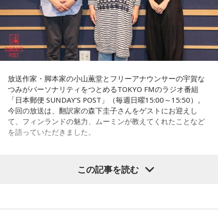
一番すごいんじゃないかな」と名前が挙がり、その後、ゆと
毎年、新たに銃撃を知った人たちが一度は手を合わせたいと
りくんのYouTubeチャンネルにOKAMOTO’Sのレイジさんが
出演していた回を見て「すごく話しやすそうな人だなと思っ
訪ねて下さるのだそうです。
た」と興味を持ったそうです。
去年の慰霊の集いに参列された、列車の車掌として乗務して
一方のゆとりくんも、きゃりーについて「物心ついたときか
いた女性の方のお孫さんがおっしゃった言葉を胸に刻みたい
らスターでした」と笑顔で答えます。同世代で誕生日も11カ
と思います。
放送作家・脚本家の小山薫堂とフリーアナウンサーの宇賀な
月違いという共通点に加え、10代向けカルチャー・ファッシ
つみがパーソナリティをつとめるTOKYO FMのラジオ番組
ョン誌「HR」の同じ号に掲載されていたことも判明し、2人
「日本郵便 SUNDAY’S POST」（毎週日曜15:00～15:50）。
は当時を懐かしく振り返ります。ゆとりくんは「僕はスナッ
「祖母は亡くなるまでずっと、『あの時、列車を発車させな
今回の放送は、翻訳家の森下圭子さんをゲストにお迎えし
プの1人みたいな感じでしたけど、きゃりーさんは表紙。ずっ
ければよかった……』そう言っていました」
て、フィンランドの魅力、ムーミンが教えてくれたことなど
とスターでした」と語り、「同じ雑誌に出ていたってことで
を語っていただきました。
すね」ときゃりーも笑顔を見せました。
改めて株式会社yutoriについて聞かれると、ゆとりくんは現
在約30のブランドを展開し、全国に約60店舗を構えているこ
この記事を読む
（左から）パーソナリティの小山薫堂、森下圭子さん、宇賀
とを紹介。ストリートブランドだけでなく、パジャマやレデ
なつみ
ィース・メンズブランド、さらにはプチプラコスメまで幅広
く手がけていると説明します。きゃりーも、その規模の大き
さに思わず「すごい！」を連発。「それは千原さんもすごい
◆ムーミンが導いたフィンランド暮らし