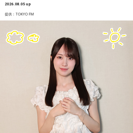
す。
2026.08.05 up
提供：TOKYO FM
いまから81年前、1945年8月5日は晴天に恵まれた日曜日で
した。中央本線は、3日前の八王子空襲で大きな被害を受け、
運転を見合わせていましたが、急ピッチで復旧工事が行わ
れ、この日から全線で運転を再開します。
湯の花トンネル近くを走る、現在の中央本線の下り普通列車（当時は画像左・上り線の単線
運転）
新宿駅10時10分発「419列車」、普通列車・長野行には、軍
人をはじめ、買い出しや疎開先を目指す人たちが、大挙して
乗り込みました。デッキにも人があふれ、なかには窓から出
入りする子供もいたといいます。列車は、浅川駅、今の高尾
駅を正午過ぎ、およそ1時間遅れで発車。すし詰めの車内では
ありましたが、ちょうどお昼どき、おにぎりを頬張る人もい
れば、乗り合わせた人同士、互いの空襲の苦労話をしたり、
少し和んだ雰囲気もありました。