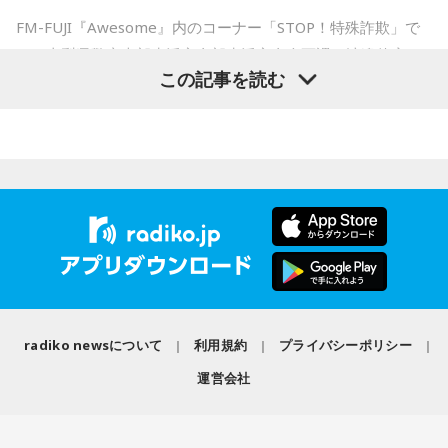
ムと話を進めていったんだよね！
ん。
FM-FUJI『Awesome』内のコーナー「STOP！特殊詐欺」で
は、山梨県警察本部生活安全部生活安全企画課の渡邉佳彦さ
若井：めちゃくちゃ素敵だったね！
もちろん、安全な旅行のためには、天候や交通情報を確認
この記事を読む
んを迎え、熊本地震の発生に便乗した悪質な犯罪への注意を
し、余裕を持ったスケジュールを立てることが何より大切で
大森：プレイリストも公開されていますので、ぜひ聴いてほ
呼びかけました。
す。
しいね！
■2026年8月8日に向いているとされること
番組では、被災された方々へのお見舞いの言葉とともに、大
藤澤：楽しんでください！
規模災害が発生すると被災者の不安や善意につけ込む犯罪が
2026年8月8日は、寅の日と先勝が重なる日です。暦を意識す
増えるおそれがあることが紹介されました。
若井：ありがとう！
る人の中には、次のような予定をこの日に合わせる人もいま
す。
被災者を狙う悪質商法や義援金詐欺
・財布を新調する、または使い始める
（写真左から）Mrs. GREEN APPLE大森元貴、藤澤涼架、若
・銀行口座を開設する
渡邉さんは、災害時には被災した住宅を訪問し、家屋修繕や
井滉斗
・旅行や帰省、出張へ出発する
必要物品の販売を装って高額な契約を迫る悪質商法が発生す
radiko newsについて
利用規約
プライバシーポリシー
・資格の勉強や新しい習い事を始める
る可能性があると説明しました。
・神社へ参拝する
運営会社
・仕事や趣味の新たな目標を立てる
＜番組概要＞
さらに、被災者以外を狙う犯罪として、公的機関や災害支援
番組名：SCHOOL OF LOCK!
また、六曜の「先勝」は一般的に
午前中が吉
とされているた
放送日時：月曜～木曜 22:00～23:55／金曜 22:00～22:55
団体を装い、義援金や寄付金を名目に現金や電子マネーをだ