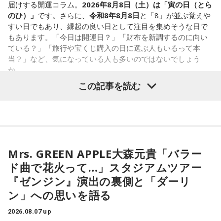
パートナーの奥迫協子、パーソナリティの江原啓之
届けする開運コラム。
2026年8月8日（土）は「寅の日（とら
のひ）」
です。さらに、
令和8年8月8日
と「8」が並ぶ覚えや
2．こんなに必要なのか……我慢しすぎ度45％
すい日でもあり、縁起の良い日として注目を集めそうな日で
水の価値を気にしたあなた。裏を返せば、自分の意見に「言
もあります。「今日は開運日？」「財布を新調するのに向い
うほどの価値があるのかな」と、自信を持てずにいるのかも
●江原啓之 今夜の格言
ている？」「旅行や宝くじ購入の日に選ぶ人もいるって本
しれません。しかし、あなたの考えには、ちゃんと意味があ
「フィジカルはスピリチュアルの基本です」
当？」など、気になっている人も多いのではないでしょう
ります。肩の力を抜いて、まずは思ったことを口にする練習
か。
から。
＜番組概要＞
この記事を読む
番組名：Dr.Recella presents 江原啓之 おと語り
寅の日は、古くから金運や旅立ちに縁起が良いとされる吉日
3．壊れる心配はないか……我慢しすぎ度70％
放送日時：TOKYO FM／FM 大阪 毎週日曜 22:00～22:25、エ
の1つです。今回は、
2026年8月8日の開運カレンダー
をもと
ダムが壊れないか気になったあなた。対立することで関係が
フエム山陰 毎週土曜 12:30～12:55
に、寅の日とはどんな日なのか、この日に向いているとされ
壊れるのを恐れ、その場を丸く収めるために本音を飲み込む
出演者：江原啓之、奥迫協子
ることや、財布の新調、宝くじ購入などについて分かりやす
タイプです。ですが、健全なぶつかり合いは、関係をむしろ
番組Webサイト：
https://www.tfm.co.jp/oto/
く紹介します。
深めるもの。意見を伝えることは、わがままではないと考え
てみては。
Mrs. GREEN APPLE大森元貴「バラー
ド曲で花火って…」スタジアムツアー
4．どうやって放水しているのか……我慢しすぎ度20％
■2026年8月8日はどんな日？
『ゼンジン』演出の裏側と「ダーリ
上手な出し方を気にしたあなた。本音を出そうという意識は
ン」への思いを語る
しっかり持っているので、我慢しすぎは少なめです。ただ、
2026年8月8日（土）・先勝
どう言えば角が立たないかを考えすぎて、タイミングを逃す
・寅の日
2026.08.07 up
ことも。完璧を意識しすぎず、素直に伝えてみるのがコツで