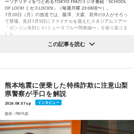
ーソナリティをつとめるTOKYO FMのラジオ番組「SCHOOL
・財布を新調する
OF LOCK! ミセスLOCKS!」（毎週月曜 23:08頃〜）。
・財布を使い始める
7月20日（月）の放送では、藤澤、大森、若井の3人がそろっ
・銀行口座を開設する
て登場。先日7月5日にファイナルを迎えたスタジアムツアー
・旅行や出張へ出発する
「ゼンジン未到とイ/ミュータブル〜間奏編〜」を振り返りま
・新しい挑戦を始める
した。
この記事を読む
一方で、「戻る」という意味合いから、結婚や結納などのお
祝い事には向かないとする考え方もあります。暦の解釈には
流派や地域による違いもあるため、一つの目安として参考に
Mrs. GREEN APPLE大森元貴
するとよいでしょう。
■2026年8月8日に財布を新調するのはあり？
＜リスナーからのメッセージ＞
熊本地震に便乗した特殊詐欺に注意山梨
ミセス先生、こんばんは！ 7月5日のファイナルに参戦しまし
寅の日は、お金に関する縁起の良い日として知られているこ
県警察が手口を解説
た！ 私にとって初めての「ゼンジン」シリーズだったので、
とから、財布を購入したり、使い始めたりするタイミングと
参加できて本当に良かったです。演奏が本当にかっこよく
インタビュー
して選ぶ人もいます。
2026.08.07 up
て、ずっと感動していました。特に「ダーリン」と「ケセラ
提供：FM FUJI
セラ」の時の花火は相性が良すぎて、思わず泣いてしまいま
「お金が無事に戻ってくる」という言い伝えに由来するもの
した。帰り道もプレイリストを聴きながら帰っていたのです
で、開運アクションとして親しまれている考え方です。
がその余韻でまたウルウルしてしまいました。最高の景色と