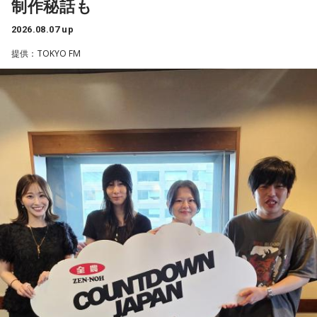
制作秘話も
2026.08.07 up
■募集メール
提供：TOKYO FM
◎メールテーマ『鬼事』
TVアニメ『逃げ上手の若君』第2期オープニングテーマ「鬼
事」。中島健人はこの「鬼事」を「日々のイラッとした出来
事」や「心がザワザワした、モヤモヤした事」を表す言葉と
してカジュアルに使っています。そんな、あなたの周りで起
きた「鬼事」を教えてください。
中島健人が、どう立ち回ればよかったのか手を差し伸べま
す。
※ メールの件名は「鬼事」でお願いします。
◎コーナー『人生アイズ相談ドラゴン』
「仕事場の上司、良い人なんだけどここが好きになれなく