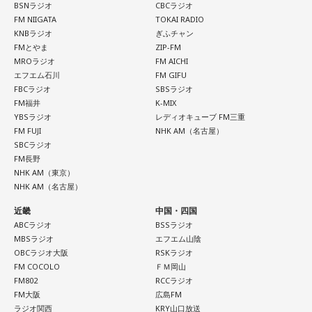
2026年8月8日は、こうした縁起の良いイメージに加え、「寅
BSNラジオ
CBCラジオ
の日」が重なることから、例年以上に注目を集める可能性が
FM NIIGATA
TOKAI RADIO
ある1日といえるでしょう。
番組では、災害時だからこそ冷静な判断を心掛け、自分自身
KNBラジオ
ぎふチャン
FMとやま
ZIP-FM
だけでなく家族や周囲の人とも声を掛け合いながら特殊詐欺
MROラジオ
FM AICHI
■「寅の日」をきっかけに、新しい一歩を踏み出してみよう
の被害を防いでほしいと呼びかけました。
エフエム石川
FM GIFU
FBCラジオ
SBSラジオ
2026年8月8日は、寅の日と先勝が重なる開運日です。さら
FM福井
K-MIX
気になる方は、radikoのタイムフリーで放送をチェックして
に、「令和8年8月8日」と「8」が並ぶ覚えやすい日付である
YBSラジオ
レディオキューブ FM三重
ことから、縁起を意識する人にとっても印象深い一日となり
みてください。
FM FUJI
NHK AM（名古屋）
そうです。
SBCラジオ
FM長野
一方で、暦は古くから受け継がれてきた考え方の一つであ
NHK AM（東京）
り、幸運や成功を約束するものではありません。
NHK AM（名古屋）
近畿
中国・四国
「新しい財布を使い始める」「旅行へ出発する」「新たな目
ABCラジオ
BSSラジオ
標を立てる」など、自分にとって前向きな一歩を踏み出すき
MBSラジオ
エフエム山陰
っかけとして、無理のない範囲で暦を取り入れてみるのもよ
OBCラジオ大阪
RSKラジオ
いでしょう。
FM COCOLO
ＦＭ岡山
FM802
RCCラジオ
日々の暮らしを少し前向きにするヒントとして、2026年8月8
FM大阪
広島FM
日の「寅の日」を過ごしてみてはいかがでしょうか。
ラジオ関西
KRY山口放送