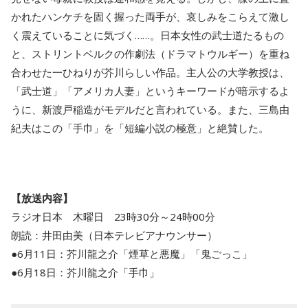
かれたハンケチを固く握った両手が、哀しみをこらえて激し
く震えていることに気づく……。日本女性の武士道たるもの
と、ストリントベルクの作劇法（ドラマトウルギー）を重ね
合わせた一ひねりが芥川らしい作品。主人公の大学教授は、
「武士道」「アメリカ人妻」というキーワードが暗示するよ
うに、新渡戸稲造がモデルだと言われている。また、三島由
紀夫はこの「手巾」を「短編小説の極意」と絶賛した。
【放送内容】
ラジオ日本 木曜日 23時30分～24時00分
朗読：井田由美（日本テレビアナウンサー）
●6月11日：芥川龍之介「煙草と悪魔」「鬼ごっこ」
●6月18日：芥川龍之介「手巾」