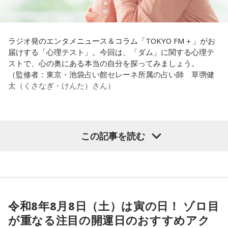
い。それも、仕事のうちです。
放送エリア：TOKYO FMをはじめとする、JFN全国38局ネッ
これ、ばかにならなくて、私、いつもフィジカルとスピリチ
ト
ュアルというものは、いつも同じく同等に思わなきゃダメだ
放送日時：毎週土曜 13:00～13:53
パートナーの奥迫協子、パーソナリティの江原啓之
と言っているんです。昔から「健全な身体に健全な精神宿
ラジオ発のエンタメニュース＆コラム「TOKYO FM＋」がお
パーソナリティ：遠山大輔（グランジ）、潮紗理菜
る」って言いますでしょう？
届けする「心理テスト」。今回は、「ダム」に関する心理テ
番組Webサイト：
https://www.tfm.co.jp/countdownjapan/
ストで、心の奥にある本当の自分を探ってみましょう。
番組公式X：
@JA_CDJ
それは、例えばご病気の方とかはダメだとか、そういう風に
●江原啓之 今夜の格言
（監修者：東京・池袋占い館セレーネ所属の占い師 草彅健
差別しているわけではなくてね。私達、コンディションが良
「フィジカルはスピリチュアルの基本です」
太（くさなぎ・けんた）さん）
いと心のコンディションも良くなりません？ やっぱり、寝不
足のときってちょっとネガティブになっちゃったり、笑顔が
＜番組概要＞
ちょっと欠けちゃったりね。
番組名：Dr.Recella presents 江原啓之 おと語り
放送日時：TOKYO FM／FM 大阪 毎週日曜 22:00～22:25、エ
【質問】
この記事を読む
やっぱり、この世に生きている限りは、フィジカルなことっ
フエム山陰 毎週土曜 12:30～12:55
山奥の大きなダムを見学しているあなた。
てすごく大事なんですよね。だから、よりスピリチュアルを
出演者：江原啓之、奥迫協子
目の前には、たっぷりと水をたたえた巨大なダムがそびえて
発揮したいと思う場合には、フィジカルをとても大切にする
番組Webサイト：
https://www.tfm.co.jp/oto/
います。
ということが大事だと思うんですよね。
その景色を眺めていると、あなたはふとあることが気になり
ました。
――精神力を支えるのは徹底した体調管理であると説く江
さて、あなたが気になったのはどんなことですか？
令和8年8月8日（土）は寅の日！ ゾロ目
原。さらに、日常生活におけるコンディションづくりの重要
次の中から近いものを1つ選んでください。
が重なる注目の開運日のおすすめアク
性を語ります。