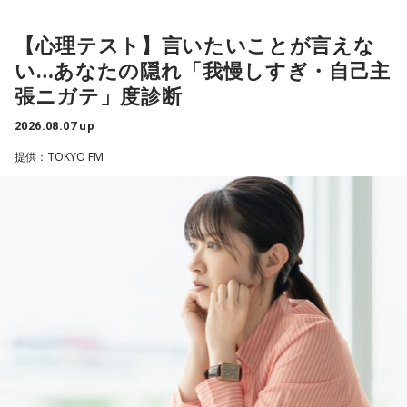
音楽体験とすごくつながっていて。
原。さらに、日常生活におけるコンディションづくりの重要
より精神症状が不安定な患者さんから、暴言や暴力を振るわ
性を語ります。
れることがあります。病気だからと割り切って仕事に就いて
【心理テスト】言いたいことが言えな
「あ、自分もバンドできるんだ」みたいな、そういうときの
いるのですが、心が疲れてきています。私生活は充実してお
ワクワク感のようなものが、いろんな不安や葛藤を飛び越え
い…あなたの隠れ「我慢しすぎ・自己主
江原：やっぱり、集中力が欠けちゃうしね。だからご飯を食
り、夫と新しく家を建てるためにも仕事は辞められません。
ちゃうみたいな、そういうバイタリティのある曲だなと思い
張ニガテ」度診断
べて、新しいお家を建てればまたよく寝られたりすると思う
仕事がつらいからこそ私生活が充実する、幸せになるぞとい
ます。歌詞は自分と向き合っている部分も結構あるんですけ
けれど、そういう風な自分自身のメンテナンスというか、そ
う気持ちで頑張ろうと思うのですが、患者さんと関わる上で
ど、音像がかなり爽やかなので、そういうものを飛び越えて
2026.08.07 up
れを大事にして、コンディションを常に最高に整えるという
の心持ちについてアドバイスをいただけないでしょうか？
いくような“若さ”をすごく感じました。
ことであれば、もしかしたら悩んでいた時期は体調が不安定
提供：TOKYO FM
だったかもしれない。だって、普段だったら前向きにいける
＜江原からの回答＞
次回8月8日（土）の放送は、シンガーソングライター・バー
ところが、何かふと不安になっちゃったりするでしょう。
チャルYouTuberのぼっちぼろまるさんをゲストに迎えてお届
――患者からの暴言や暴力に心が折れそうになりながらも、
けします。
例えば、小さいお子さんがいるときって、やっぱり楽しいけ
過酷な現場で奮闘する看護師の相談に対し、江原は「意外な
れど身体がついていけないときって、ちょっと子育てが憂鬱
ことを申し上げるようだけれど……」と前置きした上で、具体
----------------------------------------------------
になったりする時って出ちゃうじゃないですか。子どもの元
的なアドバイスを提示しました。
この日の放送をradikoタイムフリーで聴く
気な「キャー！」というのも、元気なときには「もう！」と
※放送エリア外の方は、プレミアム会員の登録でご利用いた
いうくらいで済むけれど、頭が痛いときはキツイもんね。そ
江原：私はね、ちょっと意外なことを申し上げるようだけれ
だけます。
ういうことなんですよね。
ど、「体力」だと思います。やっぱり、ちゃんと食べて、よ
----------------------------------------------------
く寝る。で、やっぱり看護師さんって不規則でしょう？ 夜勤
自分の体力、コンディション。「元気」の「気」は中がお米
とかね。いろいろとシフトがあるから、身体のコンディショ
＜番組概要＞
（氣）だから、しっかり食べて、元気をつけていってくださ
ンを持っていくのがとっても大変だと思うの。
番組名：JA全農 COUNTDOWN JAPAN