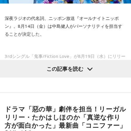
深夜ラジオの代名詞、ニッポン放送『オールナイトニッポ
ン』。8月14日（金）は中島健人がパーソナリティを担当す
ることが決定した。
3rdシングル「鬼事/Fiction Love」が8月19日（水）にリリー
スされることを記念して、中島健人が通称“1部”のパーソナリ
この記事を読む
ティを初めて担当する。番組では、新曲「鬼事/Fiction
Love」の話はもちろん、新曲にまつわるテーマでリスナーか
らメールを募集したり、中島の愛に溢れた遊戯王トークも披
露する予定。（メールの締切は8月14日（金）正午）
ドラマ「惡の華」劇伴を担当！リーガル
盛りだくさんの内容でお届けする一夜限りの特別番組『中島
リリー・たかはしほのか「真逆な作り
健人のオールナイトニッポン』は8月14日(金)25時からニッポ
方が面白かった」最新曲「コニファー」
ン放送をキーステーションに全国ネットで放送。