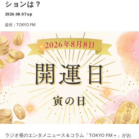
1． 水がこぼれてしまうことはないのか
ションは？
江原：やっぱり、集中力が欠けちゃうしね。だからご飯を食
2． こんなに水は必要なのか
べて、新しいお家を建てればまたよく寝られたりすると思う
2026.08.07 up
3． ひび割れなど壊れる心配はないか
けれど、そういう風な自分自身のメンテナンスというか、そ
4． どうやって放水しているのか
提供：TOKYO FM
れを大事にして、コンディションを常に最高に整えるという
ことであれば、もしかしたら悩んでいた時期は体調が不安定
【解説】
だったかもしれない。だって、普段だったら前向きにいける
この心理テストでわかることは、あなたの「我慢しすぎ・自
ところが、何かふと不安になっちゃったりするでしょう。
己主張ニガテ度」です。
例えば、小さいお子さんがいるときって、やっぱり楽しいけ
ダムの水は「溜め込んだ本音や感情」を暗示しています。ダ
れど身体がついていけないときって、ちょっと子育てが憂鬱
ムの何が気になったかで、あなたがなぜ言いたいことを飲み
になったりする時って出ちゃうじゃないですか。子どもの元
込んでしまうのか……その理由と、我慢の深さがわかります。
気な「キャー！」というのも、元気なときには「もう！」と
いうくらいで済むけれど、頭が痛いときはキツイもんね。そ
【解答】
ういうことなんですよね。
1．こぼれてしまわないか……我慢しすぎ度90％
自分の体力、コンディション。「元気」の「気」は中がお米
限界が気になったあなた。本音をギリギリまで溜め込んでい
（氣）だから、しっかり食べて、元気をつけていってくださ
ませんか。「嫌われるかも」という不安から、言葉を飲み込
い。それも、仕事のうちです。
み続けてきたのでは。でも、あなたが少し本音を見せても、
大切な人は離れていきません。小さな「イヤ」から、言葉に
ラジオ発のエンタメニュース＆コラム「TOKYO FM＋」がお
してみましょう。