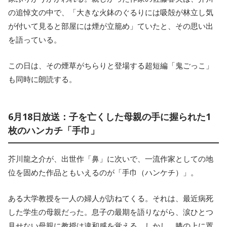
の追悼文の中で、「大きな火鉢のぐるりには吸殻が林立し気
が付いて見ると部屋には煙が立籠め」ていたと、その思い出
を語っている。
この日は、その煙草がちらりと登場する超短編「鬼ごっこ」
も同時に朗読する。
6月18日放送：子を亡くした母親の手に握られた1
枚のハンカチ「手巾」
芥川龍之介が、出世作「鼻」に次いで、一流作家としての地
位を固めた作品ともいえるのが「手巾（ハンケチ）」。
ある大学教授を一人の婦人が訪ねてくる。それは、最近病死
した学生の母親だった。息子の最期を語りながら、涙ひとつ
見せない母親に教授は違和感を覚える。しかし、膝の上に置