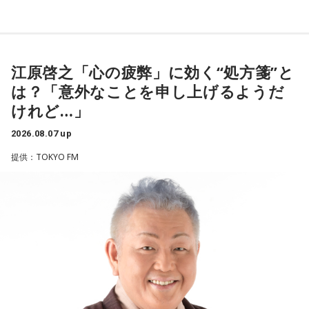
＜リスナーからの相談＞
遠山：リーガルリリーは、7月11日（土）に新曲「コニファ
私は精神科病棟で看護師として働いています。幻覚や妄想に
ー」を配信リリースしました。おめでとうございます。
より精神症状が不安定な患者さんから、暴言や暴力を振るわ
れることがあります。病気だからと割り切って仕事に就いて
江原啓之「心の疲弊」に効く“処方箋”と
ほのか・海：ありがとうございます。
いるのですが、心が疲れてきています。私生活は充実してお
は？「意外なことを申し上げるようだ
り、夫と新しく家を建てるためにも仕事は辞められません。
潮：「コニファー」はテレビアニメ「これ描いて死ね」のエ
けれど…」
仕事がつらいからこそ私生活が充実する、幸せになるぞとい
ンディングテーマとなっています。
う気持ちで頑張ろうと思うのですが、患者さんと関わる上で
2026.08.07 up
の心持ちについてアドバイスをいただけないでしょうか？
遠山：テレビアニメの楽曲を手がけるのは初めてじゃないよ
提供：TOKYO FM
ね？
＜江原からの回答＞
ほのか：はい。
――患者からの暴言や暴力に心が折れそうになりながらも、
過酷な現場で奮闘する看護師の相談に対し、江原は「意外な
遠山：この楽曲はどこから作り始めました？
ことを申し上げるようだけれど……」と前置きした上で、具体
的なアドバイスを提示しました。
ほのか：「これ描いて死ね」は、マンガを描くことを題材に
した作品なんですけど、まずは原作を読みました。それで、0
江原：私はね、ちょっと意外なことを申し上げるようだけれ
から1にするときに、心のなかで薪をくべて火種を燃やしてい
ど、「体力」だと思います。やっぱり、ちゃんと食べて、よ
く。そして、風が吹いてめちゃめちゃ燃えていくみたいな。
く寝る。で、やっぱり看護師さんって不規則でしょう？ 夜勤