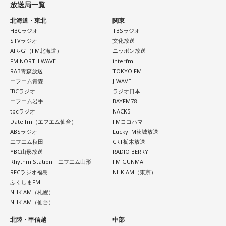
放送局一覧
め、大切な予定を入れる場合は午前中を選ぶという考え方も
パーソナリティ：アンジー校長（アンジェリーナ1/3・
まし取る詐欺にも注意が必要と呼びかけました。
あります。
北海道・東北
関東
Gacharic Spin）、たんぼ教頭（溝上たんぼ）
HBCラジオ
TBSラジオ
番組Webサイト：
https://www.tfm.co.jp/lock/
過去には、自宅を訪れて義援金を集める手口や、自治体職員
なお、これらは古くから伝わる暦の考え方であり、運気の上
STVラジオ
文化放送
番組公式X：
@sol_info
昇や成果を保証するものではありません。自分の予定やライ
AIR-G'（FM北海道）
ニッポン放送
を名乗る電話による詐欺も確認されていることから、支援先
フスタイルに合わせて、無理のない範囲で取り入れるとよい
FM NORTH WAVE
interfm
が信頼できる団体であるか十分確認することが重要です。
RAB青森放送
TOKYO FM
でしょう。
エフエム青森
J-WAVE
善意につけ込む手口に冷静な対応を
IBCラジオ
ラジオ日本
■令和8年8月8日の「8」が並ぶ日に注目が集まる理由
エフエム岩手
BAYFM78
tbcラジオ
NACK5
2026年8月8日は、「令和8年8月8日」と「8」が並ぶ印象的
番組ではこのほかにも、「不要品を被災地へ送る」と言って
Date fm（エフエム仙台）
FMヨコハマ
な日付です。
物品を持ち去るケースや、被災者の親族・知人を装い送金を
ABSラジオ
LuckyFM茨城放送
エフエム秋田
CRT栃木放送
求めるケースなど、過去に確認された手口も紹介されまし
数字の「8」は、末広がりの形から縁起の良い数字として親し
YBC山形放送
RADIO BERRY
た。
まれており、開店日や記念日、イベントの開催日として選ば
Rhythm Station エフエム山形
FM GUNMA
れることもあります。
RFCラジオ福島
NHK AM（東京）
ふくしまFM
被災地を支援したいという善意は大切ですが、その気持ちを
NHK AM（札幌）
ただし、「8」が並ぶこと自体が暦上の吉日を意味するわけで
悪用する犯罪から身を守るためには、相手の身元や支援団体
NHK AM（仙台）
はありません。
の正当性を確認し、不審に感じた場合はすぐに相談すること
北陸・甲信越
中部
が大切です。