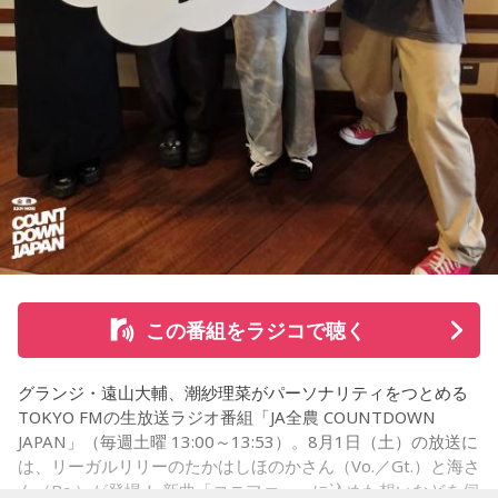
て…」
「友人と遊んだ時に言われたあの一言がずっとモヤモヤして
いて…」
「優柔不断な性格のせいで、こんな事が…」
あなたの人生相談を送ってください。その相談を受け、中島
健人が遊戯王の話をします。
※ メールの件名は「決闘」でお願いします。
◎「中島健人イメージランキング」
街の人に調査したら、中島健人が1位にランクインしそうな
この番組をラジコで聴く
「ランキングのタイトルだけ」を送ってきてください。
グランジ・遠山大輔、潮紗理菜がパーソナリティをつとめる
＜例＞
TOKYO FMの生放送ラジオ番組「JA全農 COUNTDOWN
・家の照明、指パッチンで消してそうランキング
JAPAN」（毎週土曜 13:00～13:53）。8月1日（土）の放送に
・コンビニで「温めますか？」とか「レジ袋はいります
は、リーガルリリーのたかはしほのかさん（Vo.／Gt.）と海さ
か？」とか聞かれる前に全部先に言ってきそうな男ランキン
ん（Ba.）が登場！ 新曲「コニファー」に込めた想いなどを伺