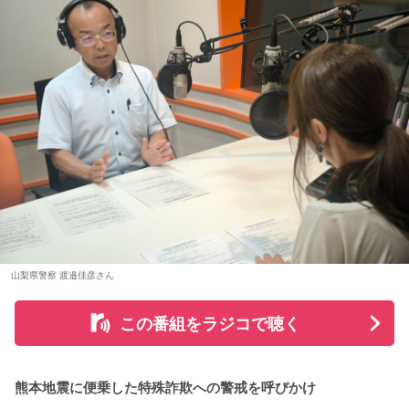
最高の演奏を、本当にありがとうございました。（埼玉県 18
ただし、財布を新調したからといって金運の上昇が保証され
歳 女の子）
るわけではありません。あくまでも縁起担ぎとして取り入れ
られている習慣です。
＊
■2026年8月8日に宝くじを買うのは？
大森：ありがとうございます！ 花火すごかったですね！
寅の日は、金運にまつわる吉日として紹介されることが多い
若井：すごかったよ！ ステージからの景色も花火も最高でし
ため、宝くじを購入するタイミングとして意識する人もいま
たけれど。
す。
藤澤：そうだよね！
一方で、宝くじの当選を保証するものではありません。「縁
起の良い日に買いたい」という気持ちから、暦を参考にする
大森：「ダーリン」で、本編ラストで花火が上がるというの
人もいるという考え方です。
は結構すごいです。「ケセラセラ」って今まででも花火が上
山梨県警察 渡邉佳彦さん
がったりというか、大きい演出ってすごく親和性があると思
■2026年8月8日に旅行へ行くのは？
うのだけれど。
この番組をラジコで聴く
寅の日は、「千里行って千里帰る」という言い伝えから、旅
「ダーリン」でというのはやっぱりミュージックビデオがあ
行や出張にも縁起が良い日とされています。
あいう感じだったから、すごくみんな受け入れられるという
か良かったのかなと思うのだけれど。バラード曲で花火って
熊本地震に便乗した特殊詐欺への警戒を呼びかけ
夏休み期間中ということもあり、旅行や帰省を予定している
結構僕の中では「おー、そっかそうか」となって。演出チー
人にとっては、暦を意識するきっかけになるかもしれませ