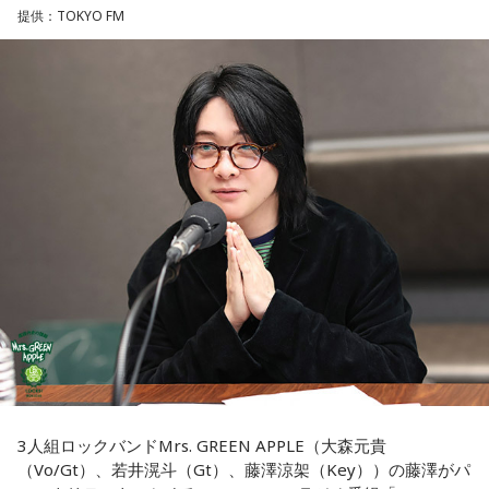
・令和8年8月8日のゾロ目
す。
提供：TOKYO FM
・六曜「先勝」（午前中が吉とされる）
＊
「8」が並ぶことから縁起の良い日というイメージを持つ人も
いますが、暦の上では
寅の日
にあたるのが最大の特徴です。
我慢できるのは、あなたが優しくて、まわりを思いやれる証
拠です。あとは少しだけ、自分の本音も大切にしてあげまし
また、六曜は
先勝
で、一般的には午前中が吉、午後は控えめ
ょう。
に過ごすのが良いという考え方があります。
■監修者プロフィール：草彅健太（くさなぎ・けんた）
■寅の日とは？
東京池袋占い館セレーネ所属。メンタルケアカウンセラー。
鑑定件数は若い女性を中心に7,000件を超え、占いイベントや
寅の日とは、12日に一度巡ってくる吉日
です。
アプリの監修も手がける。また、イベントMCや声優としての
活動もしており、芸能関係者からの依頼も多い。
虎は古くから「千里行って千里帰る」という言い伝えがあ
Webサイト：
https://selene-uranai.com/
り、「出ていったものが無事に戻ってくる」と考えられてき
YouTube：
https://youtu.be/UHrZuZcHTj4
ました。そのため、お金や旅に関する縁起の良い日として親
しまれています。
このことから、寅の日は次のようなタイミングに選ぶ人もい
3人組ロックバンドMrs. GREEN APPLE（大森元貴
ます。
（Vo/Gt）、若井滉斗（Gt）、藤澤涼架（Key））の藤澤がパ