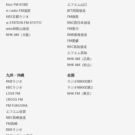
Kiss FM KOBE
エフエム山口
e-radio FM滋賀
JRT四国放送
KBS京都ラジオ
FM徳島
α-STATION FM KYOTO
RNC西日本放送
wbs和歌山放送
FM香川
NHK AM（大阪）
RNB南海放送
FM愛媛
RKC高知放送
エフエム高知
NHK AM（広島）
NHK AM（松山）
九州・沖縄
全国
RKBラジオ
ラジオNIKKEI第1
KBCラジオ
ラジオNIKKEI第2
LOVE FM
NHK FM（東京）
CROSS FM
FM FUKUOKA
エフエム佐賀
NBC長崎放送
FM長崎
RKKラジオ