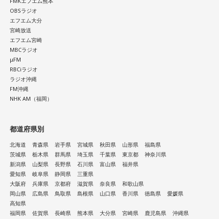
FMKエフエム熊本
OBSラジオ
エフエム大分
宮崎放送
エフエム宮崎
MBCラジオ
μFM
RBCiラジオ
ラジオ沖縄
FM沖縄
NHK AM（福岡）
都道府県別
北海道
青森県
岩手県
宮城県
秋田県
山形県
福島県
茨城県
栃木県
群馬県
埼玉県
千葉県
東京都
神奈川県
新潟県
山梨県
長野県
石川県
富山県
福井県
愛知県
岐阜県
静岡県
三重県
大阪府
兵庫県
京都府
滋賀県
奈良県
和歌山県
岡山県
広島県
鳥取県
島根県
山口県
香川県
徳島県
愛媛県
高知県
福岡県
佐賀県
長崎県
熊本県
大分県
宮崎県
鹿児島県
沖縄県