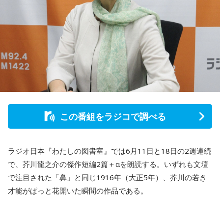
この番組をラジコで調べる
ラジオ日本『わたしの図書室』では6月11日と18日の2週連続
で、芥川龍之介の傑作短編2篇＋αを朗読する。いずれも文壇
で注目された「鼻」と同じ1916年（大正5年）、芥川の若き
才能がぱっと花開いた瞬間の作品である。