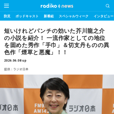
防災
ポッドキャスト
新番組
スペシャルウィーク
インタビュー
短いけれどパンチの効いた芥川龍之介
の小説を紹介！ 一流作家としての地位
を固めた秀作「手巾」＆切支丹ものの異
色作「煙草と悪魔」！！
2026.06.08 up
提供：ラジオ日本