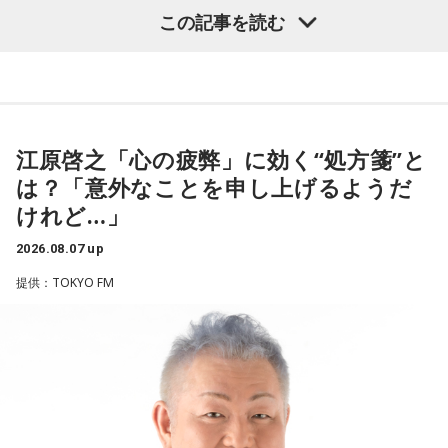
グ
いました。
この記事を読む
・渋谷のギャル1000人に聴きました「愛用してるタブレット
端末めっちゃデカそう」ランキング
こんな感じで、中島健人を1位にランクインさせてください。
（左から）潮紗理菜、たかはしほのかさん、海さん、遠山大
輔
※ メールの件名は「ランキング」でお願いします。
江原啓之「心の疲弊」に効く“処方箋”と
は？「意外なことを申し上げるようだ
■番組タイトル：ニッポン放送『中島健人のオールナイトニッ
◆“真逆な作り方”で楽曲制作
ポン』
けれど…」
■放送日時：2026年8月14日（金） 25時～27時 （15日
リーガルリリーは高校在学時から注目を集め、国内大型ロッ
（土）午前1時〜3時）
2026.08.07 up
クフェスにも多数出演するだけでなく、アメリカで開催され
ニッポン放送をキーステーションに全国ネットで放送
提供：TOKYO FM
た世界最大級の音楽フェスティバル「SXSW（サウス・バイ・
■パーソナリティ：中島健人
サウスウエスト）」の出演や中国ツアーの開催など、海外で
■メールアドレス：
kenty@allnightnippon.com
のライブも経験。そのほか、2019年公開の映画「惡の華」で
■番組公式X：@Ann_Since1967
は主題歌と劇中歌を担当し、今年4月から放送されたテレビド
■番組ハッシュタグ：#中島健人ANN
ラマ版「惡の華」では、たかはしほのかさんが劇伴を担当。
そして、今秋には初のアジアツアーの開催が決定していま
す。