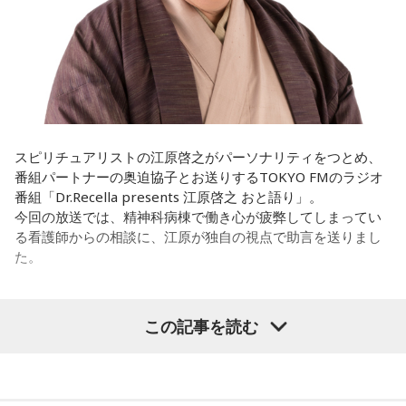
そういったものを絶やさずに「自分だけでやっていくぞ！」
とかね。いろいろとシフトがあるから、身体のコンディショ
みたいな気持ちと、私がお家で音楽を作っているとき
ンを持っていくのがとっても大変だと思うの。
の……“色”かな？ その色がすごく一致している部分があったの
で、今回はアニメのエンディングテーマとして曲を書かせて
これ、ばかにならなくて、私、いつもフィジカルとスピリチ
もらったんですけど、結構パーソナルな部分が出た作品にな
ュアルというものは、いつも同じく同等に思わなきゃダメだ
りました。
と言っているんです。昔から「健全な身体に健全な精神宿
る」って言いますでしょう？
遠山：自分自身の内面をすごく辿って探っている曲ですよ
スピリチュアリストの江原啓之がパーソナリティをつとめ、
ね？
番組パートナーの奥迫協子とお送りするTOKYO FMのラジオ
それは、例えばご病気の方とかはダメだとか、そういう風に
番組「Dr.Recella presents 江原啓之 おと語り」。
差別しているわけではなくてね。私達、コンディションが良
ほのか：はい。私は「自分自身を分かってみたい」という気
今回の放送では、精神科病棟で働き心が疲弊してしまってい
いと心のコンディションも良くなりません？ やっぱり、寝不
持ちで作品を作っていて、もしかしたら皆さんも何かを作る
る看護師からの相談に、江原が独自の視点で助言を送りまし
足のときってちょっとネガティブになっちゃったり、笑顔が
ときって、自分自身を分かってみたいから作るんじゃないか
た。
ちょっと欠けちゃったりね。
なと思って、そういう曲を作りました。
やっぱり、この世に生きている限りは、フィジカルなことっ
遠山：海ちゃんはどうですか？
パーソナリティの江原啓之
てすごく大事なんですよね。だから、よりスピリチュアルを
この記事を読む
発揮したいと思う場合には、フィジカルをとても大切にする
海：アニメでは、マンガ大好きな女の子が、同人誌とかを売
ということが大事だと思うんですよね。
るようなイベントに行って「自分でも描けるんだ！」と思っ
＜リスナーからの相談＞
て、そこから自分で描き始めるんですけど、それが私自身の
――精神力を支えるのは徹底した体調管理であると説く江
私は精神科病棟で看護師として働いています。幻覚や妄想に