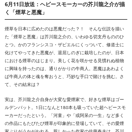
6月11日放送：ヘビースモーカーの芥川龍之介が描
く「煙草と悪魔」
煙草を日本に広めたのは悪魔だった？！ そんな伝説を描い
た「煙草と悪魔」は芥川龍之介の、いわゆる切支丹もののひ
とつ。かのフランシスコ・ザビエルにくっついて、修道士に
化けてやってきた悪魔が、退屈しのぎに栽培したのが、日本
における煙草のはじまり。美しく花を咲かせる見慣れぬ植物
に興味を持ったのは、通りがかりの牛商人。悪魔はあわよく
ば牛商人の体と魂を奪おうと、巧妙な手口で賭けを挑む。さ
て、その結末は？
実は、芥川龍之介自身が大変な愛煙家で、好きな煙草はゴー
ルデンバット。1日になんと180本も吸っていた超ヘビースモ
ーカーだったという。「河童」や「或阿呆の一生」など多く
の作品にもたびたび煙草が印象的に登場していて、その愛煙
家ぶりがうかがわれる。親しかった作家の佐藤春夫は、芥川