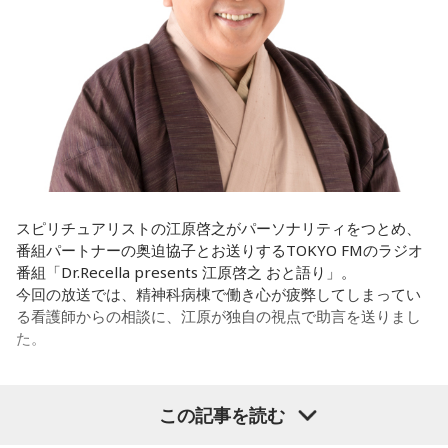
遠山：僕は「惡の華」が好きで、（テレビドラマ版ではW主
演の）あのちゃんと鈴木福くんがめちゃくちゃ素晴らしかっ
たですけど、そういうドラマの音楽って、どう作っていく
の？
ほのか：私も今回初めて関わらせてもらったんですけど、今
まで作ってきたライブでやる曲やバンドでやる曲の作り方と
は全然違って……ドラマの映像にいかに没頭させるかが重要と
いうか。リーガルリリーでは、音楽を聴いてほしくて作って
いるんですけれど、ドラマの音楽は、映像を観てもらわない
スピリチュアリストの江原啓之がパーソナリティをつとめ、
といけないので、逆に聴いてもらったらダメなんですよ。だ
番組パートナーの奥迫協子とお送りするTOKYO FMのラジオ
から、音楽を通して真逆な作り方を体験できて、めちゃめち
番組「Dr.Recella presents 江原啓之 おと語り」。
ゃ面白かったです。
今回の放送では、精神科病棟で働き心が疲弊してしまってい
る看護師からの相談に、江原が独自の視点で助言を送りまし
た。
（左から）たかはしほのかさん、海さん
パーソナリティの江原啓之
この記事を読む
◆新曲「コニファー」に込めた想い