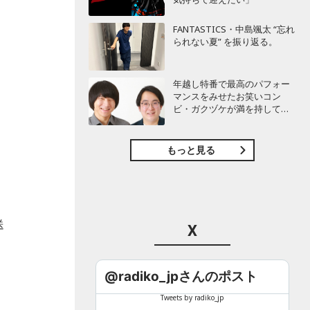
FANTASTICS・中島颯太 “忘れ
られない夏” を振り返る。
も
タ
年越し特番で最高のパフォー
マンスをみせたお笑いコン
ビ・ガクヅケが満を持して
『オールナイトニッポン
0(ZERO)』に登場！
もっと見る
送
X
@radiko_jpさんのポスト
Tweets by radiko_jp