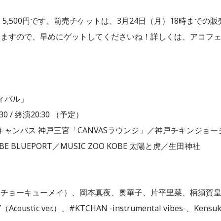
5,500円です。前売チケットは、3月24日（月）18時までの販
いますので、早めにゲットしてくださいね！詳しくは、アコフ
ティバル」
0 / 終演20:30 （予定）
 キャンバス 神戸三宮「CANVASラウンジ」／神戸チキンジョー
KOBE BLUEPORT／MUSIC ZOO KOBE 太陽と虎／生田神社
（チョーキューメイ）、岡本真夜、奥華子、片平里菜、柄須賀
ustic ver.）、#KTCHAN -instrumental vibes-、Kensu