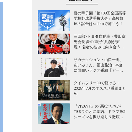
夏の甲子園「第108回全国高等
学校野球選手権大会」高校野
球の試合はradikoで聴こう！
三四郎×トヨタ自動車・豊田章
男会長 夢の"親子"共演が実
現！ 若者の悩みに向き合うポ
ッドキャスト番組が始動
サカナクション・山口一郎、
あいみょん、福山雅治…本当
に面白いラジオ番組【アーテ
ィスト編】
タイムフリー30で聴ける！
2026年7月のオススメ番組まと
め
『VIVANT』の"悪役"たちが
TBSラジオに集結。ドラマ第2
シーズンを振り返り＆徹底考
察！