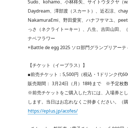
Sudo、kohamo、小林柊矢、サイトウタクヤ（w
Daydream、澤部渡（スカート）、近石涼、chay
NakamuraEmi、野田愛実、ハナフサマユ、p
っさ（ネクライトーキー）、八生、吉田山田、（夜と
ナベフラワー
+Battle de egg 2025 ソロ部門グランプリア
【チケット（イープラス）】
■前売チケット：5,500円（税込・1ドリンク代6
販売期間： 3月24日（月）18時まで ※予定
※前売チケットをご購入した方には、入場券とし
します。当日はお忘れなくご持参ください。（
https://eplus.jp/acofes/