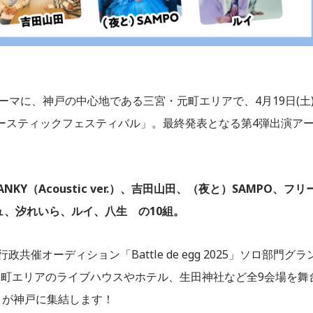
ーマに、神戸の中心地である三宮・元町エリアで、4月19日(土
「アコースティックフェスティバル」。最終発表となる第4弾出演ア
KY（Acoustic ver.）、吉田山田、（夜と）SAMPO、フリ
ッシュ、汐れいら、ルイ、八生 の10組。
催オーディション「Battle de egg 2025」ソロ部門グラ
町エリアのライブハウスやホテル、生田神社など全9会場を舞
トが神戸に集結します！