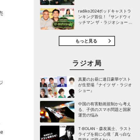
TBSラジオ『安住紳一郎の日
曜天国』インタビュー
radiko2024ポッドキャストラ
売
ンキング首位！『サンドウィ
ッチマン ザ・ラジオショー サ
ェ
タデー』インタビュー
もっと見る
ラジオ局
真夏のお昼に連日豪華ゲスト
ジ
が生登場『ナイツ ザ・ラジオ
ショー』
中国の有害動画規制から考え
る、子供のスマホ問題と国家
運営の悩み
皇
T-BOLAN・森友嵐士、ラスト
ke
ライブを前に心境「真っ白な
気持ちで迎えたい」