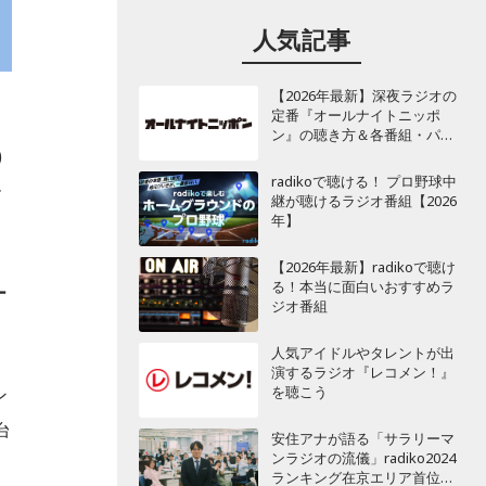
人気記事
【2026年最新】深夜ラジオの
定番『オールナイトニッポ
ン』の聴き方＆各番組・パー
ソナリティ一覧
)
radikoで聴ける！ プロ野球中
ー
継が聴けるラジオ番組【2026
年】
【2026年最新】radikoで聴け
る！本当に面白いおすすめラ
ー
ジオ番組
人気アイドルやタレントが出
演するラジオ『レコメン！』
を聴こう
ン
台
安住アナが語る「サラリーマ
ンラジオの流儀」radiko2024
ランキング在京エリア首位