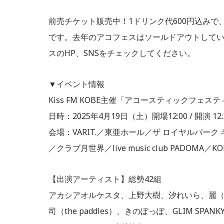
前売チケット販売中！1ドリンク代600円込みで、
です。去年のアコフェスはソールドアウトして
スのHP、SNSをチェックしてください。
▼イベント情報
Kiss FM KOBE主催「アコースティックフェス
日時：2025年4月19日（土）開場12:00 / 開演 12:3
会場：VARIT.／東亜ホール／ザ ロイヤルパーク
／クラブ月世界／live music club PADOMA／
【出演アーティスト】総勢42組
アカシアオルケスタ、上野大樹、汐れいら、麗
司（the paddles）、きのぽっぽ、GLIM SPANKY（Aco