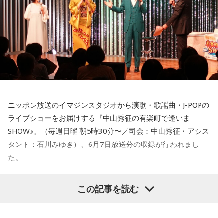
せんでした』と」
大竹
「うわあ。聞いていないわけはないだろう、と想定でき
ます」
青木理
「この言い訳が許されるなら、新聞でも雑誌でも『読
んでいません』と言ったら通ってしまうことになる」
ニッポン放送のイマジンスタジオから演歌・歌謡曲・J-POPの
郷原
「いつも高市氏は、こういう言い方なんですね。ストレ
ライブショーをお届けする『中山秀征の有楽町で逢いま
ートに捏造だ、でたらめだ、と言うのではなくて『そんなも
SHOW♪』（毎週日曜 朝5時30分〜／司会：中山秀征・アシス
のは相手にしない』と。今回だって週刊誌の記事なんて証拠
タント：石川みゆき）、6月7日放送分の収録が行われまし
にならない、そんなことを国会で追及するのか、と突き放す
た。
ように言う」
大竹
石川みゆきアナウンサー、白石あき、五木ひろし、中山秀征
「なるほど」
この記事を読む
今回のゲストは、五木ひろしさん、白石あきさんです。
郷原
「まともに取り上げられると言い訳ができない。そうい