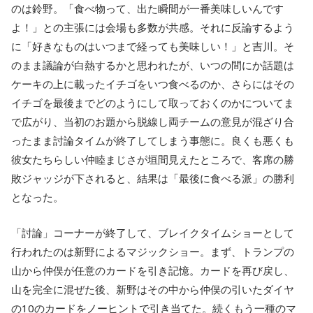
のは鈴野。「食べ物って、出た瞬間が一番美味しいんです
よ！」との主張には会場も多数が共感。それに反論するよう
に「好きなものはいつまで経っても美味しい！」と吉川。そ
のまま議論が白熱するかと思われたが、いつの間にか話題は
ケーキの上に載ったイチゴをいつ食べるのか、さらにはその
イチゴを最後までどのようにして取っておくのかについてま
で広がり、当初のお題から脱線し両チームの意見が混ざり合
ったまま討論タイムが終了してしまう事態に。良くも悪くも
彼女たちらしい仲睦まじさが垣間見えたところで、客席の勝
敗ジャッジが下されると、結果は「最後に食べる派」の勝利
となった。
「討論」コーナーが終了して、ブレイクタイムショーとして
行われたのは新野によるマジックショー。まず、トランプの
山から仲俣が任意のカードを引き記憶。カードを再び戻し、
山を完全に混ぜた後、新野はその中から仲俣の引いたダイヤ
の10のカードをノーヒントで引き当てた。続くもう一種のマ