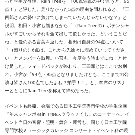
った学生が登場。Rain Treeを「100点満点の中で言うと、95
点！」と評した。足りなかった5点の理由を問われると、「三
四郎さんの勢いに負けてしまっていたんじゃないかな？」と
説明。相田・小宮も頷きながら「（Rain Treeの）ポテンシャ
ルがすごいからそれを全て出して欲しかった、ということだ
ね」と愛のある言葉を返した。相田は自身の94点について
「（残りの）6点は、これから先徐々に埋めていってくださ
い」とメンバーを鼓舞。小宮も「今度会う時までにね」と付
け足した。フィードバックが終わり、三四郎とはここでお別
れ。小宮が「94点・95点となりましたけども、ここまでの公
演は皆さん100点でしたよね？拍手！！」と、客席のリスナ
ーとともにRain Treeを称えて締め括った。
イベントも終盤、会場である日本工学院専門学校の学生企画
『年末ジャンボRain Treeスクラッチくじ』のコーナーへ。イ
ベント当日の音響・照明・舞台・運営も、同じく日本工学院
専門学校ミュージックカレッジ コンサート・イベント科の現