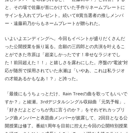
と、その場で佐藤が首にかけていた手作りネームプレートに
サインを入れてプレゼント。続いてB賞当選者の推しメンバ
ー・遠藤莉乃からもネームプレートが贈られた。
いよいよエンディングへ。今回もイベントが盛りだくさんだ
った公開授業を振り返る。念願の三四郎との共演を叶えるこ
とができた市原は「超楽しかったです！幸せなラジオでし
た！前回超えた！！」と嬉しさを露わにした。序盤の“電波”対
応が随所で採用されていた永瀬は「いやあ、これは私ラジオ
の才能あるかもなあ！？」と誇った。
「最後にもうちょっとだけ、Rain Treeの曲を歌ってもいいで
すか？」と綾瀬。3rdデジタルシングル収録曲「元気予報」、
「好きだよとどっちが先に言うのか？」をそれぞれカップリ
ング曲メンバーと表題曲メンバーが披露して、2回目となる公
開授業は修了。番組1周年を目前に控えた今回の公開特別授業