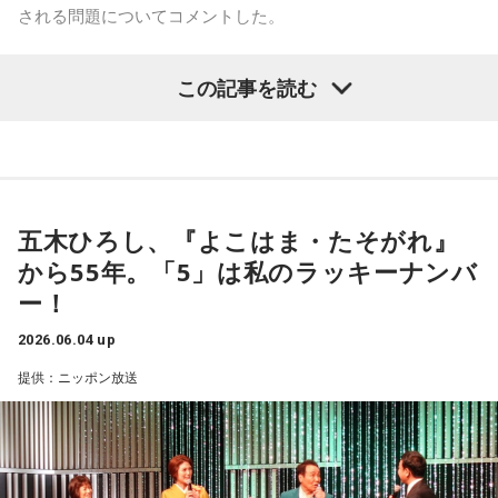
される問題についてコメントした。
大竹まこと
「きょう（6月4日）辺りの国会がすごかった、と
この記事を読む
いう噂を聞いています」
郷原信郎
「きょうの午前中です。例の中傷動画問題で。きの
う『週刊文春』が、木下秘書と松井氏がやりとりしている音
声を公開したんですね。それについて中道の伊佐議員が質問
五木ひろし、『よこはま・たそがれ』
した。文春オンラインに音声が出ているから、これが木下秘
から55年。「5」は私のラッキーナンバ
書の音声かどうか確認してくれ、と事前通告したらしい」
ー！
大竹
「なるほど」
2026.06.04 up
提供：ニッポン放送
郷原
「これまで『面識がない』『全然関係ない』と言って、
全否定していた。木下秘書の音声が出てきたら言い逃れでき
ません。ところがきょう、質問された高市首相は『文春オン
ラインの記事は有料だった。私、会員ではないので見られま