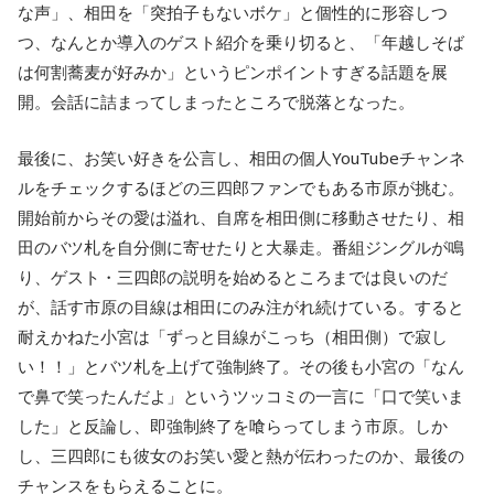
な声」、相田を「突拍子もないボケ」と個性的に形容しつ
つ、なんとか導入のゲスト紹介を乗り切ると、「年越しそば
は何割蕎麦が好みか」というピンポイントすぎる話題を展
開。会話に詰まってしまったところで脱落となった。
最後に、お笑い好きを公言し、相田の個人YouTubeチャンネ
ルをチェックするほどの三四郎ファンでもある市原が挑む。
開始前からその愛は溢れ、自席を相田側に移動させたり、相
田のバツ札を自分側に寄せたりと大暴走。番組ジングルが鳴
り、ゲスト・三四郎の説明を始めるところまでは良いのだ
が、話す市原の目線は相田にのみ注がれ続けている。すると
耐えかねた小宮は「ずっと目線がこっち（相田側）で寂し
い！！」とバツ札を上げて強制終了。その後も小宮の「なん
で鼻で笑ったんだよ」というツッコミの一言に「口で笑いま
した」と反論し、即強制終了を喰らってしまう市原。しか
し、三四郎にも彼女のお笑い愛と熱が伝わったのか、最後の
チャンスをもらえることに。