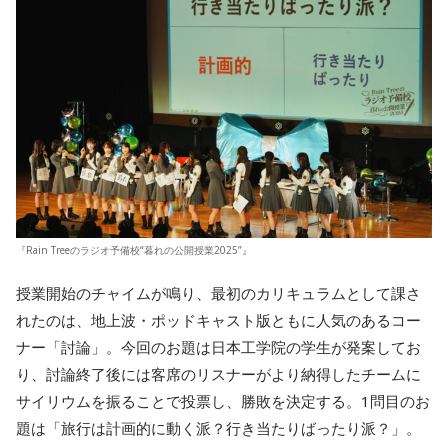
『Rain Treeのラジオ予備校“暮れの公開授業2025”』
授業開始のチャイムが鳴り、最初のカリキュラムとして課さ
れたのは、地上波・ポッドキャスト版ともに人気のあるコー
ナー「討論」。今回のお題は日本工学院の学生が発案してお
り、討論終了後には客席のリスナーがより納得したチームに
サイリウムを振ることで投票し、勝敗を決定する。1問目のお
題は「旅行は計画的に動く派？行き当たりばったり派？」。