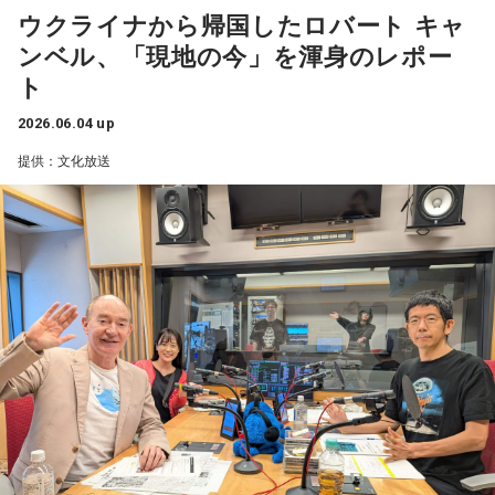
車を使うわけですが、寝台列車で、車両が混ぜ混ぜ……すごく
でしょうね（笑）」
選させる目的だったら、どんな事項でも虚偽事項公表罪には
ウクライナから帰国したロバート キャ
新しいものと、旧ソ連時代の50年ものぐらいの車両があっ
一応、当たる。事実をゆがめて公表した場合も当たるんで
ンベル、「現地の今」を渾身のレポー
て、ちょっと僕、外れクジを引いちゃったんですね」
五木ひろし
す。ここが非常に巧妙なんですよ」
ト
今週のスペシャルゲストは五木ひろしさん。“五木ひろし”とし
武田砂鉄
「どの車両が来るかは、ピンポイントで予約は出来
2026.06.04 up
このあとも郷原が、中傷動画と公選法の関係について解説し
てのデビュー55周年を迎えられました。
ない？」
た。
提供：文化放送
今から55年前の1971年（昭和46年）、“五木ひろし”として再
キャンベル
「事前には出来ないですね、そういう情報が全然
出発を飾ったデビュー曲『よこはま・たそがれ』を、万感の
ないんです。
思いを込めて披露していただきました。
まあ幸い、予約は取れたんですけれども、3段ベッドがキャビ
ンの中にありまして、こう割り当てられる3段ベッドの一番上
「作詞は山口洋子先生、作曲は平尾昌晃先生。新曲キャンペ
か一番下かによって、天国と地獄のぐらいの違いがありまし
ーンでは、無名だった私を心配して平尾先生がお客さんを呼
て（笑）」
び込んでくださったことが、今でも忘れられない思い出で
す」
武田
「キャンベルさんは？」
『よこはま・たそがれ』の大ヒット後も、決して気を緩める
キャンベル
「僕は天井桟敷（てんじょうさじき）が与えられ
ことはなかったと五木さんは言います。