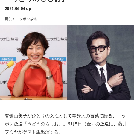
て、ちょっと僕、外れクジを引いちゃったんですね」
でつながっています。
2026.06.04 up
ザポリージャはクリミア半島の少し北側にありまして、『キ
「5年目が1975年（昭和50年）で、その年に歌ったのが『千
武田砂鉄
「どの車両が来るかは、ピンポイントで予約は出来
ルゾーン』というか激戦が繰り広げられてるところから、
提供：ニッポン放送
曲川』でした。その年の紅白は5回目の出場で白組のトリを務
ない？」
10kmぐらいしか離れていない都会です。
めました。すべての夢がかなった5年目でしたね。それ以来、
仙台市と同じぐらいの人口なんですけれども、周りが……これ
『5』をラッキーナンバーにして頑張ってきました」
キャンベル
「事前には出来ないですね、そういう情報が全然
以前、お伝えしたんですけれども、この州で言うと、80%ぐ
ないんです。
らいがロシア軍に占領されているわけです。
「この『千曲川』は、もともと星野哲郎先生と猪俣公章先生
まあ幸い、予約は取れたんですけれども、3段ベッドがキャビ
で、日常的にひっきりなしに、空襲警報が鳴り響き、遠雷の
による作品で、レッスン曲だったんです。それを山口洋子先
ンの中にありまして、こう割り当てられる3段ベッドの一番上
ような感じで砲撃の音が聞こえたり、戦闘用ドローンの『ウ
生が『この曲をください』と言って詞を書き直し、『千曲
か一番下かによって、天国と地獄のぐらいの違いがありまし
ィーン』っていう、すごく嫌な音が聞こえたりするわけです
川』として生まれ変わりました。星野先生が書かれた元の詞
て（笑）」
けど。私がいる間は市内に大きな攻撃はなかったんですね。
が変わり、大ヒットしたので、先生もさぞかし複雑な気持ち
戦争が生活になってしまっている4年半という間に、ロシア政
だったでしょうね（笑）」と、当時を振り返りながら笑顔で
武田
「キャンベルさんは？」
府のプーチン大統領が求めているものは、領土のことはもち
語ってくれました。
ろんのことですけど、それ以上にウクライナの言語的なアイ
キャンベル
「僕は天井桟敷（てんじょうさじき）が与えられ
有働由美子がひとりの女性として等身大の言葉で語る、ニッ
デンティティですとか、ウクライナが独立した文化であると
五木ひろし
たので（笑）、あの座位が取れないんですよ、座れなくて、
ポン放送『うどうのらじお』。6月5日（金）の放送に、藤井
いうことを打ち消したいというか、それは全部もう母なるロ
40cmぐらいかな、天井まで」
今年4月8日に発売された新曲『千年の懸想文（けそうぶ
フミヤがゲスト生出演する。
シアの一部であるという、非常に歴史認識としては誤ったプ