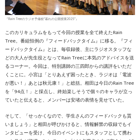
『Rain Treeのラジオ予備校“暮れの公開授業2025”』
このカリキュラムをもって今回の授業を全て終えたRain
Tree。番組恒例の『フィードバックタイム』に移る。『フィ
ードバックタイム』とは、毎収録後、主にラジオスタッフな
どの大人が先生役となってRain Treeに本気のアドバイスを送
るコーナー。今回は、特別講師の三四郎からの講評をいただ
くことに。小宮は「とりあえず困ったとき、ラジオは「電波
が悪い！」あとは秋元康！」と総括。相田は今日のRain Tree
を「94点！」と採点し、終始楽しそうで個々のキャラが立っ
ていたと伝えると、メンバーは安堵の表情を見せていた。
そして、「せっかくなので、学生さんのフィードバックも貰
いましょう」と相田が呼びかけると、情報解禁の収録でもイ
ンタビューを受け、今日のイベントにもスタッフとして携わ