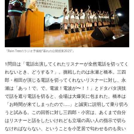
『Rain Treeのラジオ予備校“暮れの公開授業2025”』
1問目は「電話出演してくれたリスナーが全然電話を切ってく
れないとき、どうする？」。挑戦したのは永瀬と橋本。三四
郎・相田が演じる電話を切ってくれないリスナーに対し、永
瀬は「あっ！で、で、電波！電波が〜！！」とドタバタ演技
で話を遮り電話を切ると、会場は大爆笑に包まれた。橋本は
「お時間が来てしまったので……」と誠実に説明して乗り切ろ
うと試みる。この回答に対し三四郎・小宮は、あくまで自分
はリスナーと話をしたいけれども立場の高い人の指示で切ら
なければならない、ということを小芝居で匂わせるのも良い