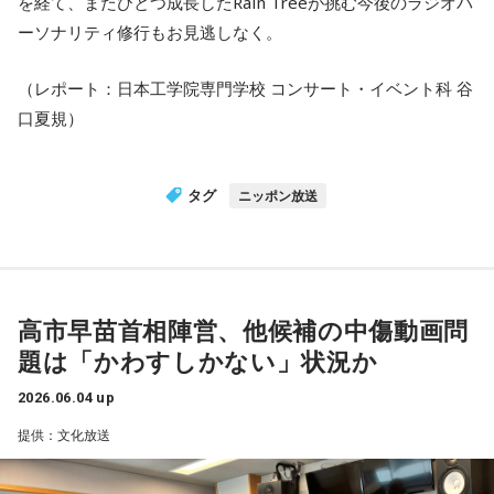
を経て、またひとつ成長したRain Treeが挑む今後のラジオパ
ーソナリティ修行もお見逃しなく。
（レポート：日本工学院専門学校 コンサート・イベント科 谷
口夏規）
タグ
ニッポン放送
高市早苗首相陣営、他候補の中傷動画問
題は「かわすしかない」状況か
2026.06.04 up
提供：文化放送