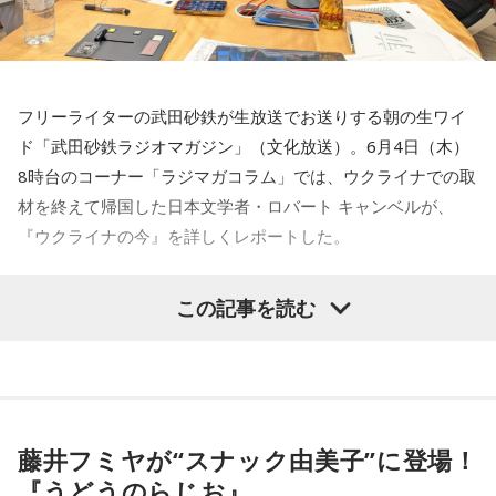
たので（笑）、あの座位が取れないんですよ、座れなくて、
40cmぐらいかな、天井まで」
「1曲のヒットだけではダメ。次々とヒット曲を出さなければ
ならないので、不安な毎日でしたね」
武田
「じゃあもう、座面からすぐ天井って感じのところです
フリーライターの武田砂鉄が生放送でお送りする朝の生ワイ
ね？」
その後、『長崎から船に乗って』『待っている女』『ふるさ
ド「武田砂鉄ラジオマガジン」（文化放送）。6月4日（木）
と』と立て続けにヒットを飛ばします。当時は1日2ステー
8時台のコーナー「ラジマガコラム」では、ウクライナでの取
キャンベル
「そうなんです。右も左も荷物が置けないよう
ジ、年間300ステージをこなすほど多忙を極め、日本武道館
材を終えて帰国した日本文学者・ロバート キャンベルが、
な……そこに10時間ぐらい閉じ込められるっていう感じですけ
で1日2ステージを行ったことも。さらにラスベガスへ乗り込
『ウクライナの今』を詳しくレポートした。
れど、でも、そんなことをですね、今私は東京の朝のラジオ
み、エルヴィス・プレスリーと同じステージに立った思い出
で、文句を言ってるっていうこと、本当にバチが当たるぐら
も語っていただきました。
ロバート キャンベル
「ウクライナから昨日の夜8時頃、東京
いに、ウクライナで暮らしてる人たちからすると、『何だ』
この記事を読む
に帰ってきました。この番組には3週間ぶりですけれどもその
っていうぐらいの。3週間一緒に過ごした、知人、友人、色々
五木ひろし、中山秀征
間、本当に色々とありがとうございました。
こう支えてくれた人たちの日常からすると、本当にどうって
とにかく帰ってくるのには結構苦労するわけですよね。キー
ことないわけですよね。
続いて1975年（昭和50年）のヒット曲『千曲川』を披露して
ウからワルシャワに向けてもちろん飛行機が使えないので列
向こうにいる間に3回程、大規模攻撃が、私が滞在したキーウ
いただきました。この曲で、日本レコード大賞最優秀歌唱賞
車を使うわけですが、寝台列車で、車両が混ぜ混ぜ……すごく
にもザポリージャにもありました。キーウとザポリージャ
藤井フミヤが“スナック由美子”に登場！
を受賞し、同年の紅白では5回目の出場にして初めてトリを務
新しいものと、旧ソ連時代の50年ものぐらいの車両があっ
は、ドニプロ川という、ウクライナの南北を流れる大きな川
『うどうのらじお』
めました。