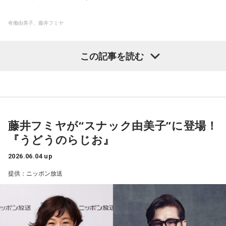
み）』は、作詞を田久保真見さん、作曲を五木さんご自身が
ロパガンダに基づいて、この戦争をずっと続けているわけで
武田
「じゃあもう、座面からすぐ天井って感じのところです
手がけた意欲作です。
すけど、ウクライナの人々は300年の間に帝政ロシアからソ
有働由美子、藤井フミヤ
ね？」
連時代、そしてまあ今、2014年から戦争が始まっているわけ
有働がラジオ限定のスナックのママに扮してゲストを迎え、
「100年先、1000年先までも大切な人を想い続けるという田
ですけれど、常にロシアによって、自分たちの文化を否定さ
キャンベル
「そうなんです。右も左も荷物が置けないよう
この記事を読む
ズバッと本音で語り合う人気企画「スナック由美子」の第37
久保真見さんの詩に、私が曲をつけました。とてもエネルギ
れ続けているわけですね」
な……そこに10時間ぐらい閉じ込められるっていう感じですけ
弾。今回は、4月にスタートしたNHKドラマ10 「コンビニ兄
ーを使った大作であり、命の歌でもあります」
れど、でも、そんなことをですね、今私は東京の朝のラジオ
弟 テンダネス門司港こがね村店」主題歌のニューシングル
武田
「はい」
で、文句を言ってるっていうこと、本当にバチが当たるぐら
タイトルの「懸想文（けそうぶみ）」とは、恋しい相手への
「ココロ」も好評な藤井フミヤが、「スナック由美子」に3年
いに、ウクライナで暮らしてる人たちからすると、『何だ』
思いをつづった恋文のこと。平安時代から使われてきた言葉
ぶり2度目の来店。1年以上に及ぶ47都道府県ツア
キャンベル
「今、ウクライナは独立国ですから、ウクライナ
っていうぐらいの。3週間一緒に過ごした、知人、友人、色々
藤井フミヤが“スナック由美子”に登場！
で、100年先、1000年先までも変わらぬ愛を描いたこの曲の
ー“FUTATABI”の話や音楽を通じた出会い、人生の分岐点
語が使えるわけですけれども。もう歴史のほとんどの間はウ
こう支えてくれた人たちの日常からすると、本当にどうって
『うどうのらじお』
世界観を象徴するタイトルとなっています。時代を超えて心
等、“由美子ママ”がじっくり聞いていく。その他、趣味の話や
クライナ語を使うことすら禁じられたり、あるいは制限され
ことないわけですよね。
に響く五木さんの歌声が、会場を魅了しました。
休暇の過ごし方など、プライベートな話題も掘り下げる。さ
ていたっていう、歴史の中にずっといるわけですね。
2026.06.04 up
向こうにいる間に3回程、大規模攻撃が、私が滞在したキーウ
らに、リスナーの愚痴や悩みに人生経験豊富な2人からアドバ
そうすると若い人たちが何をしてるかっていうと、例えば路
提供：ニッポン放送
にもザポリージャにもありました。キーウとザポリージャ
イスもしていく、盛りだくさんな100分間の生放送となる。
上アート。
は、ドニプロ川という、ウクライナの南北を流れる大きな川
街の中で、いろんな意味で戦争を主題としたポスターを作っ
でつながっています。
「藤井フミヤさんご来店！スナック由美子 開店！」と題して
て貼り続けるですとか、着弾によって建物が鉄筋コンクリー
ザポリージャはクリミア半島の少し北側にありまして、『キ
送る『うどうのらじお』は6月5日（金）15時30分から生放
トの建物が部分的に破壊されるわけですよね。