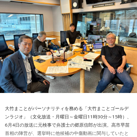
大竹まことがパーソナリティを務める「大竹まことゴールデ
ンラジオ」（文化放送・月曜日～金曜日11時30分～15時）、
6月4日の放送に元検事で弁護士の郷原信郎が出演。高市早苗
首相の陣営が、選挙時に他候補の中傷動画に関与していたと