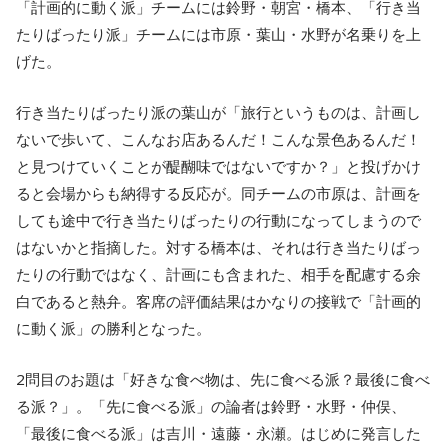
「計画的に動く派」チームには鈴野・朝宮・橋本、「行き当
たりばったり派」チームには市原・葉山・水野が名乗りを上
げた。
行き当たりばったり派の葉山が「旅行というものは、計画し
ないで歩いて、こんなお店あるんだ！こんな景色あるんだ！
と見つけていくことが醍醐味ではないですか？」と投げかけ
ると会場からも納得する反応が。同チームの市原は、計画を
しても途中で行き当たりばったりの行動になってしまうので
はないかと指摘した。対する橋本は、それは行き当たりばっ
たりの行動ではなく、計画にも含まれた、相手を配慮する余
白であると熱弁。客席の評価結果はかなりの接戦で「計画的
に動く派」の勝利となった。
2問目のお題は「好きな食べ物は、先に食べる派？最後に食べ
る派？」。「先に食べる派」の論者は鈴野・水野・仲俣、
「最後に食べる派」は吉川・遠藤・永瀬。はじめに発言した