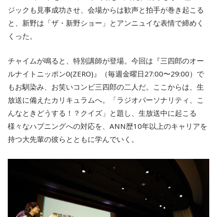
ジックも見事成功させ、会場からは歓声と拍手が巻き起こる
と、新野は「ザ・新野ショー」とアンニュイな表情で締めく
くった。
チャイムが鳴ると、特別講師が登場。今回は『三四郎のオー
ルナイトニッポン0(ZERO)』（毎週金曜日27:00〜29:00）で
もお馴染み、お笑いコンビ三四郎の二人だ。ここからは、生
放送に備えたカリキュラムへ。「ラジオパーソナリティ、こ
んなときどうする！？クイズ」と題し、生放送中に起こる
様々なハプニングへの対応を、ANN歴10年以上のキャリアを
持つ大先輩の彼らとともに学んでいく。