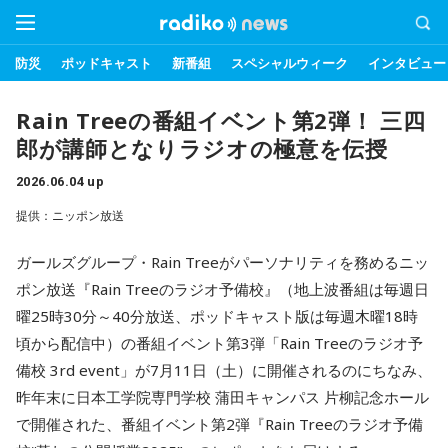
防災
ポッドキャスト
新番組
スペシャルウィーク
インタビュー
Rain Treeの番組イベント第2弾！ 三四
郎が講師となりラジオの極意を伝授
2026.06.04 up
提供：ニッポン放送
ガールズグループ・Rain Treeがパーソナリティを務めるニッ
ポン放送『Rain Treeのラジオ予備校』（地上波番組は毎週日
曜25時30分～40分放送、ポッドキャスト版は毎週木曜18時
頃から配信中）の番組イベント第3弾「Rain Treeのラジオ予
備校 3rd event」が7月11日（土）に開催されるのにちなみ、
昨年末に日本工学院専門学校 蒲田キャンパス 片柳記念ホール
で開催された、番組イベント第2弾『Rain Treeのラジオ予備