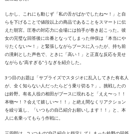
しかし、これにも動じず「私の舌がばかでしたね〜！」と自
らを下げることで値段以上の商品であることをスマートに伝
えた朝宮。圧巻の対応力に会場には拍手が巻き起こった。彼
女の完璧な回答後に出番となってしまった仲俣は「本当にや
りたくない〜！」と緊張しながらブースに入ったが、持ち前
の溌剌とした声色で、ときに「高い！」と正直な反応を見せ
ながらも“高すぎる”うなぎを紹介した。
3つ目のお題は「サプライズでスタジオに乱入してきた有名人
が、全く知らない人だったらどう乗り切る？」。挑戦したの
は鈴野。有名人役の相田がブースに現れると「ええ〜っ！！
本物〜！？会えて嬉しい〜！！」と絶え間なくリアクション
を繰り返し、「いつもの自己紹介お願いします！！」と、本
人に名乗ってもらう作戦に。
三四郎は、“いつもの”自己紹介と指定してしまった鈴野の回答