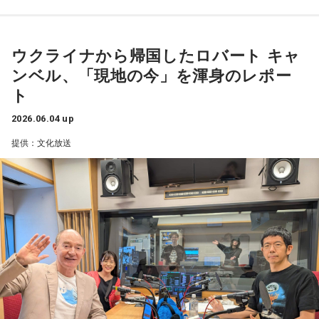
うことで、かわすしかない。それだけ問題が深刻だ、という
白石あき
ことだと思います」
番組初登場の白石あきさんは、埼玉県川越市出身。2歳で民謡
ウクライナから帰国したロバート キャ
青木
「文春は次々とスクープを放っている。木下公設秘書、
の初舞台を踏み、日本郷土民謡協会で総合優勝、17歳で高校
ンベル、「現地の今」を渾身のレポー
筆頭秘書ですよね。その秘書と動画制作者の松井さんがオン
生民謡歌手としてプロデビュー。民謡だけでなく、津軽三味
ト
ラインでミーティングして。松井さんが動画をつくった、と
線や三線もこなすマルチプレーヤーとして活躍中です。2026
いうのは事実としてある。ところが文春の一人旅みたいにな
2026.06.04 up
年4月22日には、『雨の街角』で歌謡界デビューを果たしま
って、メディアも追いかけない。法的な問題は、プロの目か
した。
提供：文化放送
ら見てどうなんですか？」
オープニングに、『じょんから女節』（長山洋子）を、津軽
郷原
「先週、Yahoo!ニュースで書きました。公選法221条の
三味線の弾き語りで披露。見事なばちさばきと力強い歌声
『買収罪』じゃなくて、『利害誘導罪』というものがあるん
で、会場を魅了しました。
です。買収罪はお金を渡して、投票してください、選挙運動
してください、と言って直接、お金のやりとりを行う犯罪で
「この歌は、長年にわたり長山洋子さんのバックで津軽三味
す。それに近い、周辺の犯罪と位置付けられているのが利害
線を演奏させていただいていることもあり、ご本人の歌声を
誘導罪です」
一番近くで聴いてきました。私の身体に染み付いている大切
な一曲です」