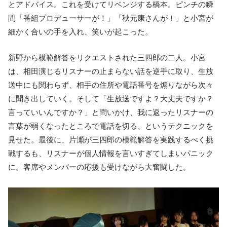
とアドバイス。これを受けてリベンジする橋本。ピンチの瞬
間「番組プロデューサーが！」「秋元康さんが！」と小宮が
細かく合いの手を入れ、笑いが起こった。
新野から模範解答をリクエストされた三四郎の二人。小宮
は、相田演じるリスナーの止まらない話を逆手に取り、生放
送中にも関わらず、相手の住所や電話番号を煽りながら次々
に聞き出していく。そして「生放送ですよ？大丈夫ですか？
言っていいんですか？」と問いかけ、我に返ったリスナーの
言葉が弱くなったところで電話を切る、というテクニックを
見せた。最後に、片瀬が三四郎の模範解答を実践するべく挑
戦するも、リスナーが個人情報を言いすぎてしまいパニック
に。客席やメンバーの応援も受けながら大奮闘した。