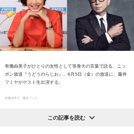
ルゾーン』というか激戦が繰り広げられてるところから、
送。
そうするとアーティストたちがそこに行って、その、ま、廃
10kmぐらいしか離れていない都会です。
墟となった建物を、言ってみればキャンバスに見立てて、作
仙台市と同じぐらいの人口なんですけれども、周りが……これ
品に作り変えていくわけです」
以前、お伝えしたんですけれども、この州で言うと、80%ぐ
【番組概要】
らいがロシア軍に占領されているわけです。
■番組タイトル『うどうのらじお』
武田
「うん」
で、日常的にひっきりなしに、空襲警報が鳴り響き、遠雷の
■放送日時：2026年6月5日（金） 15時30分～17時10分 生放
ような感じで砲撃の音が聞こえたり、戦闘用ドローンの『ウ
送
キャンベル
「壁の上に絵を書いて文字を書き付けたり、私が
ィーン』っていう、すごく嫌な音が聞こえたりするわけです
■パーソナリティ：有働由美子
ザポリージャで取材した若いカップルは、『スリーピース』
有働由美子がひとりの女性として等身大の言葉で語る、ニッ
けど。私がいる間は市内に大きな攻撃はなかったんですね。
■ゲスト 藤井フミヤ
と『ハロー』っていう名前で活躍してるんですけど、日本で
ポン放送『うどうのらじお』。6月5日（金）の放送に、藤井
戦争が生活になってしまっている4年半という間に、ロシア政
■番組メールアドレス
udo@1242.com
言えばこうアングラ・アーティストみたいな。
フミヤがゲスト生出演する。
府のプーチン大統領が求めているものは、領土のことはもち
■番組X：@udonoradio
ま、日本の『Chim↑Pom（チンポム）』という有名な人たち
ろんのことですけど、それ以上にウクライナの言語的なアイ
■番組ハッシュタグ：#うどらじ
がいて、ゲリラ的に出撃をしてアートを街の中で作るわけで
有働由美子、藤井フミヤ
デンティティですとか、ウクライナが独立した文化であると
■番組HP：
https://www.1242.com/udo/
すけれども、そんな感じです。
いうことを打ち消したいというか、それは全部もう母なるロ
◆この番組は、radikoのタイムフリー機能で、放送1週間後ま
有働がラジオ限定のスナックのママに扮してゲストを迎え、
彼らが根城にしているアトリエに行って一日、一緒に、行動
シアの一部であるという、非常に歴史認識としては誤ったプ
で聴くことができる。
この記事を読む
ズバッと本音で語り合う人気企画「スナック由美子」の第37
して取材をしたんですが。
ロパガンダに基づいて、この戦争をずっと続けているわけで
⇒
https://radiko.jp/#!/ts/LFR/20260605153000
弾。今回は、4月にスタートしたNHKドラマ10 「コンビニ兄
隣の建物が、昨年の8月に破壊され。そのまま残骸が残ってい
すけど、ウクライナの人々は300年の間に帝政ロシアからソ