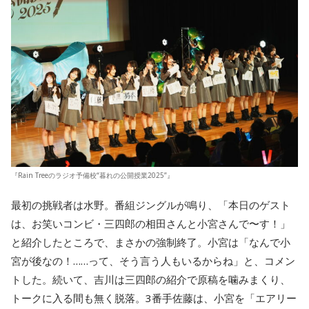
『Rain Treeのラジオ予備校“暮れの公開授業2025”』
最初の挑戦者は水野。番組ジングルが鳴り、「本日のゲスト
は、お笑いコンビ・三四郎の相田さんと小宮さんで〜す！」
と紹介したところで、まさかの強制終了。小宮は「なんで小
宮が後なの！……って、そう言う人もいるからね」と、コメン
トした。続いて、吉川は三四郎の紹介で原稿を噛みまくり、
トークに入る間も無く脱落。3番手佐藤は、小宮を「エアリー