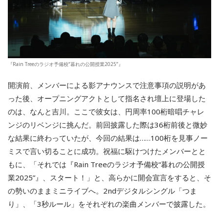
『Rain Treeのラジオ予備校“暮れの公開授業2025”』
開演前、メンバーによる影アナウンスで注意事項の説明があ
った後、オープニングアクトとして指名され壇上に登場した
のは、なんと吉川。ここで彼女は、円周率100桁暗唱チャレ
ンジのリベンジに挑んだ。前回披露した際は36桁前後と微妙
な結果に終わっていたが、今回の結果は……100桁を見事ノー
ミスで言い切ることに成功。祝福に駆けつけたメンバーとと
もに、「それでは『Rain Treeのラジオ予備校“暮れの公開授
業2025”』、スタート！」と、高らかに開会宣言をすると、そ
の勢いのままミニライブへ。2ndデジタルシングル「つま
り」、「3秒ルール」をそれぞれの楽曲メンバーで披露した。