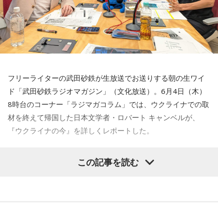
大竹
「はい」
デビュー曲『雨の街角』は、どこか懐かしさを感じさせる3拍
郷原
「世の中には様々な利害関係がある。取引関係、雇用関
子のメロディーが心地よい、優しい恋の歌です。
係など。そういうことを利用して、選挙運動をしてもらう、
落選運動をしてもらう、という方向に誘導したら、買収と同
白石あき、中山秀征、石川みゆきアナウンサー
じような犯罪になると。これが利害誘導罪です。中傷動画に
フリーライターの武田砂鉄が生放送でお送りする朝の生ワイ
民謡歌手としては「おもだか秋子」の名前で活動されている
ついて、総裁選は公選法の対象ではない。ただし衆院選はも
ド「武田砂鉄ラジオマガジン」（文化放送）。6月4日（木）
白石さんに、「ぜひ、民謡をひと節、聞かせて」と中山さん
ちろん対象です。衆院選で中道改革連合の人たちを、ウソつ
8時台のコーナー「ラジマガコラム」では、ウクライナでの取
のリクエスト。それに応えて『ソーラン節』を披露すると、
きだ、税金をドブにしている、などという悪いイメージの動
材を終えて帰国した日本文学者・ロバート キャンベルが、
その伸びやかな声に会場から手拍子が起こりました。
画を拡散していたと」
『ウクライナの今』を詳しくレポートした。
幼い頃から民謡を歌い続けてきた白石さんですが、子どもの
大竹
「うん」
ロバート キャンベル
「ウクライナから昨日の夜8時頃、東京
頃に流行していたのは女性4人組グループのSPEEDだったそう
この記事を読む
に帰ってきました。この番組には3週間ぶりですけれどもその
です。
郷原
「高市首相の選挙区で、本人が当選する目的ではありま
間、本当に色々とありがとうございました。
せん。中道の人たちを落選させる目的だった。その目的で拡
とにかく帰ってくるのには結構苦労するわけですよね。キー
「小学校の友だちが当時のヒット曲を歌っていた頃、私は民
散したという場合、『虚偽事項公表罪』に当たらないか、と
ウからワルシャワに向けてもちろん飛行機が使えないので列
謡ばかり歌っていました。周りからは少し違って見えていた
いう問題になります。選挙に関して虚偽を拡散すること。落