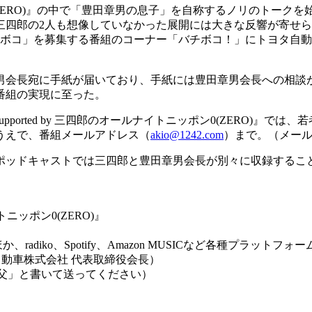
ERO)』の中で「豊田章男の息子」を自称するノリのトークを始
三四郎の2人も想像していなかった展開には大きな反響が寄せ
コ」を募集する番組のコーナー「バチボコ！」にトヨタ自動車がタイ
男会長宛に手紙が届いており、手紙には豊田章男会長への相談
番組の実現に至った。
pported by 三四郎のオールナイトニッポン0(ZERO)』
うえで、番組メールアドレス（
akio@1242.com
）まで。（メールの
このポッドキャストでは三四郎と豊田章男会長が別々に収録する
トニッポン0(ZERO)』
radiko、Spotify、Amazon MUSICなど各種プラットフォ
動車株式会社 代表取締役会長）
父」と書いて送ってください）