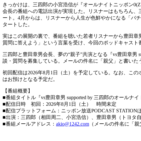
きっかけは、三四郎の小宮浩信が『オールナイトニッポン0(Z
会長の番組への電話出演が実現した。リスナーはもちろん、
ート。4月からは、リスナーから人生が色鮮やかになる「バチボ
タートした。
実はこの展開の裏で、番組を聴いた若者リスナーから豊田章
質問に答えよう」という言葉を受け、今回のポッドキャスト
三四郎と豊田章男会長、夢の“親子”共演となる『vs豊田章男 su
談・質問を募集している。メールの件名に「親父」と書いた
初回配信は2026年8月1日（土）を予定している。なお、
はお預けとなる予定だ。
【番組概要】
■番組タイトル『vs豊田章男 supported by 三四郎のオールナイ
■配信日時 初回：2026年8月1日（土） 時間未定
■配信プラットフォーム：ニッポン放送PODCAST STATIONほか、
■出演：三四郎（相田周二、小宮浩信）、豊田章男（トヨタ自
■番組メールアドレス：
akio@1242.com
（メールの件名に「親