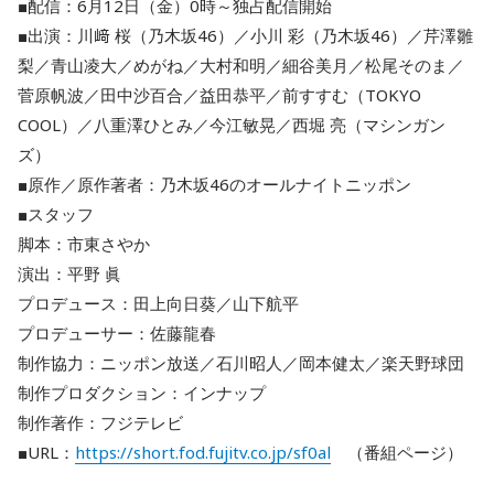
■配信：6月12日（金）0時～独占配信開始
■出演：川﨑 桜（乃木坂46）／小川 彩（乃木坂46）／芹澤雛
梨／青山凌大／めがね／大村和明／細谷美月／松尾そのま／
菅原帆波／田中沙百合／益田恭平／前すすむ（TOKYO
COOL）／八重澤ひとみ／今江敏晃／西堀 亮（マシンガン
ズ）
■原作／原作著者：乃木坂46のオールナイトニッポン
■スタッフ
脚本：市東さやか
演出：平野 眞
プロデュース：田上向日葵／山下航平
プロデューサー：佐藤龍春
制作協力：ニッポン放送／石川昭人／岡本健太／楽天野球団
制作プロダクション：インナップ
制作著作：フジテレビ
■URL：
https://short.fod.fujitv.co.jp/sf0al
（番組ページ）