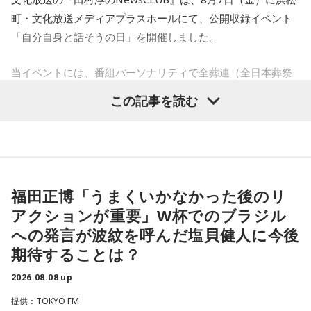
町・文化放送メディアプラスホールにて、公開収録イベント
「自分自身と話そうの日」を開催しました。
当イベントには、番組パーソナリティで全葬連（全日本葬祭
業協同組合連合会）のフューネラルアンバサダーも務める田
この記事を読む
村淳と、アシスタントの砂山圭大郎アナウンサーが登壇。
「自分自身と話そう」をテーマに、“これまでの人生”を肯定し
ながら“これからの生き方”を考える時間を、来場者とのやり取
りを交えながらお届けしました。
福田正博「うまくいかなかった後のリ
昨年に続き2回目の開催となる本イベントは、参加者が自分自
アクションが重要」W杯でのブラジル
身を見つめ直す2つのコーナーで展開。「自分への表彰状を送
への発言が波紋を呼んだ塩貝健人に今後
ろう」のコーナーでは、大きな成功でなくても「自分、本当
期待することは？
によく頑張ったな」と思えるこれまでの出来事を、“自分への
表彰状”という形で来場者から募集・紹介。自身の記憶を改め
2026.08.08 up
て言葉にすることで、人生をじっくりと見つめ直す時間とな
提供：TOKYO FM