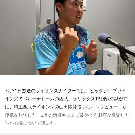
■放送日時：2026年8月11日（火・祝）午前9時00分～10時
◆「塩貝選手に悪意はなかった」
00分
■出演：田村淳、砂山圭大郎（文化放送アナウンサー）
藤木：決勝トーナメントの相手がブラジルに決まった際、塩
■提供：全日本葬祭業協同組合連合会（全葬連）
貝選手の言葉が切り取られて話題になったというか、ブラジ
ルにちょっと火をつけてしまった部分もあるのかなと思った
のですが。
福田：そうですね。塩貝選手に悪意はなかったと思います
し、素直に自分の気持ちを言っただけなのですが、それをブ
ラジルサイドがうまく切り取って、結果的に彼らのモチベー
ションを上げるような形になってしまったので、それはあま
り良くなかったかなと思います。
7月31日放送のライオンズナイターでは、ピックアップライ
何を言っているかというと、日本とブラジルの力関係は間違
オンズでベルーナドームの西武―オリックス15回戦の試合前
いなくブラジルが上なんですよ。そこで日本サイドが考えな
に、埼玉西武ライオンズの山田陽翔投手にインタビューした
きゃいけないことは、ブラジルに油断してもらう、隙を見せ
てもらうということも1つだと思っていて。
模様を放送した。2月の南郷キャンプ終盤で右肘痛が発覚した
時の心境について訊いた。
去年おこなったブラジルとの親善試合では、日本が2-0から3
点を取ってブラジルに勝っているんです。だけれども、ブラ