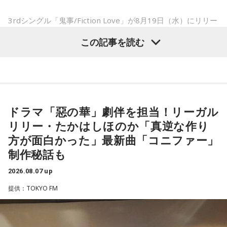
いうのは本当にいいことなのかなと思います」
て…」
3rdシングル「鬼事/Fiction Love」が8月19日（水）にリリー
「友人と遊んだ時に言われたあの一言がずっとモヤモヤして
スされることを記念して、中島健人が通称“1部”のパーソナリ
※インタビュアー：文化放送・斉藤一美アナウンサー
いて…」
この記事を読む
ティを初めて担当する。番組では、新曲「鬼事/Fiction
「優柔不断な性格のせいで、こんな事が…」
Love」の話はもちろん、新曲にまつわるテーマでリスナーか
あなたの人生相談を送ってください。その相談を受け、中島
らメールを募集したり、中島の愛に溢れた遊戯王トークも披
健人が遊戯王の話をします。
露する予定。（メールの締切は8月14日（金）正午）
※ メールの件名は「決闘」でお願いします。
ドラマ「惡の華」劇伴を担当！リーガル
盛りだくさんの内容でお届けする一夜限りの特別番組『中島
リリー・たかはしほのか「真逆な作り
健人のオールナイトニッポン』は8月14日(金)25時からニッポ
◎「中島健人イメージランキング」
方が面白かった」最新曲「コニファー」
ン放送をキーステーションに全国ネットで放送。
街の人に調査したら、中島健人が1位にランクインしそうな
制作秘話も
「ランキングのタイトルだけ」を送ってきてください。
2026.08.07 up
■募集メール
＜例＞
提供：TOKYO FM
・家の照明、指パッチンで消してそうランキング
◎メールテーマ『鬼事』
・コンビニで「温めますか？」とか「レジ袋はいります
TVアニメ『逃げ上手の若君』第2期オープニングテーマ「鬼