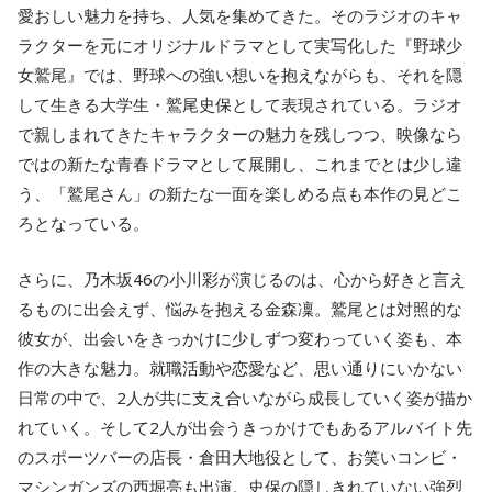
愛おしい魅力を持ち、人気を集めてきた。そのラジオのキャ
ラクターを元にオリジナルドラマとして実写化した『野球少
女鷲尾』では、野球への強い想いを抱えながらも、それを隠
して生きる大学生・鷲尾史保として表現されている。ラジオ
で親しまれてきたキャラクターの魅力を残しつつ、映像なら
ではの新たな青春ドラマとして展開し、これまでとは少し違
う、「鷲尾さん」の新たな一面を楽しめる点も本作の見どこ
ろとなっている。
さらに、乃木坂46の小川彩が演じるのは、心から好きと言え
るものに出会えず、悩みを抱える金森凜。鷲尾とは対照的な
彼女が、出会いをきっかけに少しずつ変わっていく姿も、本
作の大きな魅力。就職活動や恋愛など、思い通りにいかない
日常の中で、2人が共に支え合いながら成長していく姿が描か
れていく。そして2人が出会うきっかけでもあるアルバイト先
のスポーツバーの店長・倉田大地役として、お笑いコンビ・
マシンガンズの西堀亮も出演。史保の隠しきれていない強烈