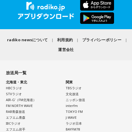
■番組タイトル：ニッポン放送『中島健人のオールナイトニッ
◆“真逆な作り方”で楽曲制作
ポン』
■放送日時：2026年8月14日（金） 25時～27時 （15日
リーガルリリーは高校在学時から注目を集め、国内大型ロッ
（土）午前1時〜3時）
クフェスにも多数出演するだけでなく、アメリカで開催され
ニッポン放送をキーステーションに全国ネットで放送
radiko newsについて
利用規約
プライバシーポリシー
た世界最大級の音楽フェスティバル「SXSW（サウス・バイ・
■パーソナリティ：中島健人
サウスウエスト）」の出演や中国ツアーの開催など、海外で
■メールアドレス：
kenty@allnightnippon.com
運営会社
のライブも経験。そのほか、2019年公開の映画「惡の華」で
■番組公式X：@Ann_Since1967
は主題歌と劇中歌を担当し、今年4月から放送されたテレビド
■番組ハッシュタグ：#中島健人ANN
ラマ版「惡の華」では、たかはしほのかさんが劇伴を担当。
放送局一覧
そして、今秋には初のアジアツアーの開催が決定していま
す。
北海道・東北
関東
HBCラジオ
TBSラジオ
遠山：僕は「惡の華」が好きで、（テレビドラマ版ではW主
STVラジオ
文化放送
演の）あのちゃんと鈴木福くんがめちゃくちゃ素晴らしかっ
AIR-G'（FM北海道）
ニッポン放送
たですけど、そういうドラマの音楽って、どう作っていく
FM NORTH WAVE
interfm
の？
RAB青森放送
TOKYO FM
エフエム青森
J-WAVE
IBCラジオ
ラジオ日本
ほのか：私も今回初めて関わらせてもらったんですけど、今
エフエム岩手
BAYFM78
まで作ってきたライブでやる曲やバンドでやる曲の作り方と