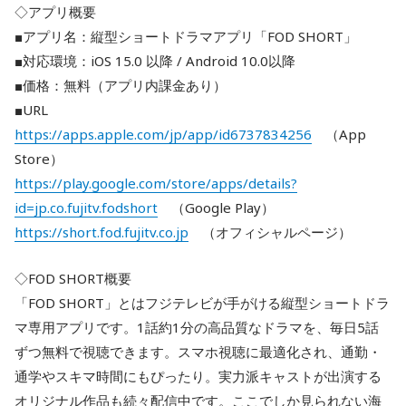
◇アプリ概要
■アプリ名：縦型ショートドラマアプリ「FOD SHORT」
■対応環境：iOS 15.0 以降 / Android 10.0以降
■価格：無料（アプリ内課金あり）
■URL
https://apps.apple.com/jp/app/id6737834256
（App
Store）
https://play.google.com/store/apps/details?
id=jp.co.fujitv.fodshort
（Google Play）
https://short.fod.fujitv.co.jp
（オフィシャルページ）
◇FOD SHORT概要
「FOD SHORT」とはフジテレビが手がける縦型ショートドラ
マ専用アプリです。1話約1分の高品質なドラマを、毎日5話
ずつ無料で視聴できます。スマホ視聴に最適化され、通勤・
通学やスキマ時間にもぴったり。実力派キャストが出演する
オリジナル作品も続々配信中です。ここでしか見られない海