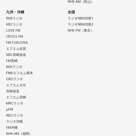
NHK AM（松山）
遠山：自分自身の内面をすごく辿って探っている曲ですよ
ね？
九州・沖縄
全国
RKBラジオ
ラジオNIKKEI第1
ほのか：はい。私は「自分自身を分かってみたい」という気
KBCラジオ
ラジオNIKKEI第2
持ちで作品を作っていて、もしかしたら皆さんも何かを作る
LOVE FM
NHK FM（東京）
ときって、自分自身を分かってみたいから作るんじゃないか
CROSS FM
FM FUKUOKA
なと思って、そういう曲を作りました。
エフエム佐賀
NBC長崎放送
遠山：海ちゃんはどうですか？
FM長崎
RKKラジオ
海：アニメでは、マンガ大好きな女の子が、同人誌とかを売
FMKエフエム熊本
るようなイベントに行って「自分でも描けるんだ！」と思っ
OBSラジオ
て、そこから自分で描き始めるんですけど、それが私自身の
エフエム大分
音楽体験とすごくつながっていて。
宮崎放送
エフエム宮崎
「あ、自分もバンドできるんだ」みたいな、そういうときの
MBCラジオ
μFM
ワクワク感のようなものが、いろんな不安や葛藤を飛び越え
RBCiラジオ
ちゃうみたいな、そういうバイタリティのある曲だなと思い
ラジオ沖縄
ます。歌詞は自分と向き合っている部分も結構あるんですけ
FM沖縄
ど、音像がかなり爽やかなので、そういうものを飛び越えて
NHK AM（福岡）