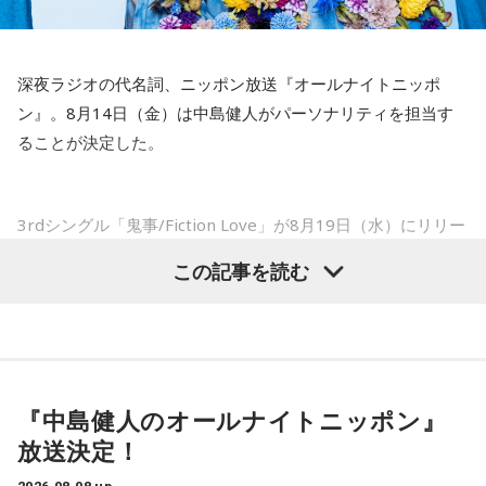
た」
1イニングを無失点で抑える。どれだけピンチを作っても無失
点で抑えるというのが中継ぎの仕事なので、それができたと
――以前から痛みはあったのでしょうか？
いうのは本当にいいことなのかなと思います」
深夜ラジオの代名詞、ニッポン放送『オールナイトニッポ
山田「痛みがない範囲でできていたのですが、痛みの場所が
ン』。8月14日（金）は中島健人がパーソナリティを担当す
動いてしまって、数ミリでも痛みの場所が動くだけで痛みが
※インタビュアー：文化放送・斉藤一美アナウンサー
ることが決定した。
変わってくるので」
――実戦復帰まで4ヶ月という診断のもと、ファームで最初に
3rdシングル「鬼事/Fiction Love」が8月19日（水）にリリー
投げたのは7月11日でした。リハビリはうまくいったという
スされることを記念して、中島健人が通称“1部”のパーソナリ
この記事を読む
ことでしょうか？
ティを初めて担当する。番組では、新曲「鬼事/Fiction
山田「トレーナーさんのおかげでうまくいったと思います」
Love」の話はもちろん、新曲にまつわるテーマでリスナーか
らメールを募集したり、中島の愛に溢れた遊戯王トークも披
――想定通りにいったということですね。
露する予定。（メールの締切は8月14日（金）正午）
山田「順調にいくのも難しくて、リハビリをしていく上でエ
『中島健人のオールナイトニッポン』
ラーが出たり、身体との感覚がつながりずらかったりするな
盛りだくさんの内容でお届けする一夜限りの特別番組『中島
放送決定！
かで、本当にトレーナーさんのおかげでうまくやっていただ
健人のオールナイトニッポン』は8月14日(金)25時からニッポ
きました」
ン放送をキーステーションに全国ネットで放送。