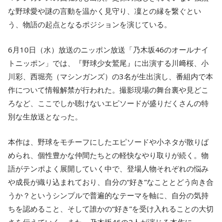
な野球愛や謎の言動を温かく見守り、凜との縁を繋ぐとい
う、物語の起点となるポジションを演じている。
6月10日（水）放送のニッポン放送「乃木坂46のオールナイ
トニッポン」では、『野球少女鷲尾』に出演する川﨑桜、小
川彩、西堀亮（マシンガンズ）の3名が生出演し、番組内で本
作について情報解禁が行われた。撮影現場の舞台裏や見どこ
ろなど、ここでしか聴けないエピソードが盛りだくさんの特
別な生放送となった。
本作は、野球をモチーフにしたエピソードや小ネタが散りば
められ、個性豊かな仲間たちとの軽快なやり取りが続く。物
語がテンポよく展開していく中で、登場人物それぞれの悩み
や成長が織り込まれており、自分の“好き”なこととどう向き合
うか？というシンプルで普遍的なテーマを軸に、自分の気持
ちを認めること、そして誰かの“好き”を受け入れることの大切