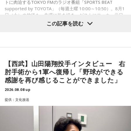
ンディング曲の話とかを聞いているだけでも、僕はポジティ
トに肉迫するTOKYO FMのラジオ番組「SPORTS BEAT
supported by TOYOTA」（毎週土曜 10:00～10:50）。8月1
ブになれた。確かに死はすごく悲しいことではあるんだけ
日（土）の放送も、先週に引き続き、ゲストにサッカー元日
ど、100％皆さんに必ず来るお別れなので、そのお別れとど
本代表の福田正博さんが登場！ 当記事では、「FIFAワールド
この記事を読む
うやって向き合うかということを考える一つのきっかけにな
カップ26（以下、W杯）」でブラジルに対する発言が波紋を
ればと思います」と締めくくりました。
呼んだ塩貝健人選手について、福田さんが語った模様を紹介
します。
また、イベント当日は文化放送1階のサテライトプラス広場に
て「イタコト展」も開催。「誰かの心のこりが、誰かの心の
【西武】山田陽翔投手インタビュー 右
こりを和らげる」をテーマに、さまざまな「心のこり」に触
（左から）福田正博さん、藤木直人、高見侑里
肘手術から1軍へ復帰し「野球ができる
れながら、自分自身の想いを見つめ直す機会を届けました。
感謝を再び感じることができました」
なお、この模様は8月11日（火・祝）午前9時00分～10時00
1966年生まれの福田正博さんは、日本人初のJリーグ得点王に
2026.08.08 up
輝き、Jリーグ通算228試合出場93得点を挙げ、日本代表では
分に、文化放送で特別番組として放送します。
提供：文化放送
45試合出場で9ゴールを記録するなど活躍を見せ、1993年に
はW杯アジア地区最終予選にも出場しました。2002年に現役
【特別番組概要】
を引退した後は、サッカー解説者としてメディアでの活動の
■番組名：『田村淳のNewsCLUB「自分自身と話そうの
ほか、講演会やサッカー教室をおこなうなど、自身の経験を
日」』
活かしながら幅広く活動しています。