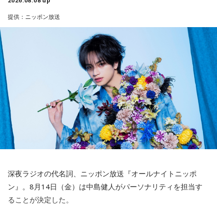
2026.08.08 up
提供：ニッポン放送
――石垣島で自主トレをともにした後輩である篠原響投手の
活躍をどうご覧になられましたか？
■募集メール
山田「球速がすごくて、僕も追いつけるように頑張ります」
◎メールテーマ『鬼事』
――オールスターゲームの前に1軍へ復帰しました。ここまで
TVアニメ『逃げ上手の若君』第2期オープニングテーマ「鬼
2試合に登板してみていかがですか？
事」。中島健人はこの「鬼事」を「日々のイラッとした出来
山田「自分の持ち味が出せて抑えられることができたので、
事」や「心がザワザワした、モヤモヤした事」を表す言葉と
そこは1番よかったのかなと思います。試合で投げる、野球が
してカジュアルに使っています。そんな、あなたの周りで起
できる感謝というのも再び感じることができましたし、野球
きた「鬼事」を教えてください。
が楽しかったですね」
中島健人が、どう立ち回ればよかったのか手を差し伸べま
す。
――今シーズンの登板はまだ2試合ですが、ヒットを1本も打
深夜ラジオの代名詞、ニッポン放送『オールナイトニッポ
たれていないです。
※ メールの件名は「鬼事」でお願いします。
ン』。8月14日（金）は中島健人がパーソナリティを担当す
山田「そうなんですか？ 何の意識もしていないです（笑）。
ることが決定した。
1イニングを無失点で抑える。どれだけピンチを作っても無失
◎コーナー『人生アイズ相談ドラゴン』
点で抑えるというのが中継ぎの仕事なので、それができたと
「仕事場の上司、良い人なんだけどここが好きになれなく