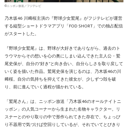
©ニッポン放送／フジテレビ
乃木坂46 川﨑桜主演の『野球少女鷲尾』がフジテレビが運営
する縦型ショートドラマアプリ「FOD SHORT」での独占配信
がスタートした。
『野球少女鷲尾』は、野球が大好きでありながら、過去のト
ラウマからその想いを心の奥にしまい込んできた主人公・鷲
尾史保が、自分の“好き”と向き合い、自分らしさを取り戻して
いく姿を描いた作品。鷲尾史保を演じるのは、乃木坂46の川
﨑桜。自分の気持ちを抑えてきた彼女が、少しずつ殻を破
り、前に進んでいく過程が描かれている。
「鷲尾さん」は、ニッポン放送「乃木坂46のオールナイトニ
ッポン」の人気コーナーから生まれた名物キャラクター。リ
スナーとのやり取りの中で形作られてきた存在で、ちょっぴ
り不器用で気づけば空回りしているが、それでいてとびきり