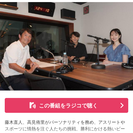
りました。
続く「人生の最後に流したい私のエンディング曲」のコーナ
ーでは、来場者が選んだ“人生の最後に流したい一曲”にまつわ
る思い出を紹介。音楽を通してこれまでの人生を振り返りな
がら、これからの“自分らしい生き方”を考える時間を共有しま
した。田村は、人生の最後に流したい曲について、「お葬式
で流す曲は決めている。しかも自分の声で流したいと思っ
て、毎日ギターの弾き語りを書斎で練習して、音源として残
しているんです。娘たちにも聴こえているはずだから、お葬
式のときに『パパが弾いてた曲だ』と思ってもらえたら」と
思いを語りました。
この番組をラジコで聴く
コーナー後には、来場者から田村への質疑応答も実施。最後
藤木直人、高見侑里がパーソナリティを務め、アスリートや
には、田村がイベントを振り返り、「リスナーの皆さんのエ
スポーツに情熱を注ぐ人たちの挑戦、勝利にかける熱いビー