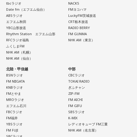
tbcラジオ
NACK5
は全然違って……ドラマの映像にいかに没頭させるかが重要と
Date fm（エフエム仙台）
FMヨコハマ
いうか。リーガルリリーでは、音楽を聴いてほしくて作って
ABSラジオ
LuckyFM茨城放送
いるんですけれど、ドラマの音楽は、映像を観てもらわない
エフエム秋田
CRT栃木放送
といけないので、逆に聴いてもらったらダメなんですよ。だ
YBC山形放送
RADIO BERRY
から、音楽を通して真逆な作り方を体験できて、めちゃめち
Rhythm Station エフエム山形
FM GUNMA
ゃ面白かったです。
RFCラジオ福島
NHK AM（東京）
ふくしまFM
NHK AM（札幌）
NHK AM（仙台）
（左から）たかはしほのかさん、海さん
北陸・甲信越
中部
BSNラジオ
CBCラジオ
FM NIIGATA
TOKAI RADIO
KNBラジオ
ぎふチャン
◆新曲「コニファー」に込めた想い
FMとやま
ZIP-FM
MROラジオ
FM AICHI
遠山：リーガルリリーは、7月11日（土）に新曲「コニファ
エフエム石川
FM GIFU
ー」を配信リリースしました。おめでとうございます。
FBCラジオ
SBSラジオ
FM福井
K-MIX
ほのか・海：ありがとうございます。
YBSラジオ
レディオキューブ FM三重
FM FUJI
NHK AM（名古屋）
潮：「コニファー」はテレビアニメ「これ描いて死ね」のエ
SBCラジオ