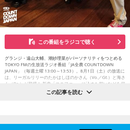
※ メールの件名は「決闘」でお願いします。
◎「中島健人イメージランキング」
街の人に調査したら、中島健人が1位にランクインしそうな
この番組をラジコで聴く
「ランキングのタイトルだけ」を送ってきてください。
グランジ・遠山大輔、潮紗理菜がパーソナリティをつとめる
＜例＞
TOKYO FMの生放送ラジオ番組「JA全農 COUNTDOWN
・家の照明、指パッチンで消してそうランキング
JAPAN」（毎週土曜 13:00～13:53）。8月1日（土）の放送に
・コンビニで「温めますか？」とか「レジ袋はいります
は、リーガルリリーのたかはしほのかさん（Vo.／Gt.）と海さ
か？」とか聞かれる前に全部先に言ってきそうな男ランキン
ん（Ba.）が登場！ 新曲「コニファー」に込めた想いなどを伺
グ
いました。
この記事を読む
・渋谷のギャル1000人に聴きました「愛用してるタブレット
端末めっちゃデカそう」ランキング
こんな感じで、中島健人を1位にランクインさせてください。
（左から）潮紗理菜、たかはしほのかさん、海さん、遠山大
輔
※ メールの件名は「ランキング」でお願いします。