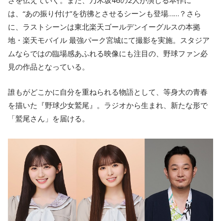
さを伝えていく。また、乃木坂46の2人が演じる本作に
は、“あの振り付け”を彷彿とさせるシーンも登場……？さら
に、ラストシーンは東北楽天ゴールデンイーグルスの本拠
地・楽天モバイル 最強パーク宮城にて撮影を実施。スタジア
ムならではの臨場感あふれる映像にも注目の、野球ファン必
見の作品となっている。
誰もがどこかに自分を重ねられる物語として、等身大の青春
を描いた『野球少女鷲尾』。ラジオから生まれ、新たな形で
「鷲尾さん」を届ける。