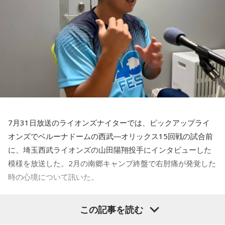
後のリアクションがすごく重要で、今後そこを塩貝選手は試
抱えながらプレーをするのは嫌だったので、できるだけ早く
されるのかなと思いますし、その期待に応えるだけのものを
手術をして、早く復帰ができるようにというので決断しまし
持っている選手だと思いますから、良いエネルギーに変えて
た」
もらいたいなと思います。
――以前から痛みはあったのでしょうか？
----------------------------------------------------
この日の放送をradikoタイムフリーで聴く
山田「痛みがない範囲でできていたのですが、痛みの場所が
※放送エリア外の方は、プレミアム会員の登録でご利用いた
動いてしまって、数ミリでも痛みの場所が動くだけで痛みが
だけます。
変わってくるので」
----------------------------------------------------
7月31日放送のライオンズナイターでは、ピックアップライ
――実戦復帰まで4ヶ月という診断のもと、ファームで最初に
＜番組概要＞
オンズでベルーナドームの西武―オリックス15回戦の試合前
番組名：SPORTS BEAT supported by TOYOTA
投げたのは7月11日でした。リハビリはうまくいったという
放送日時：毎週土曜 10:00～10:50
に、埼玉西武ライオンズの山田陽翔投手にインタビューした
ことでしょうか？
パーソナリティ：藤木直人、高見侑里
模様を放送した。2月の南郷キャンプ終盤で右肘痛が発覚した
山田「トレーナーさんのおかげでうまくいったと思います」
番組Webサイト：
https://www.tfm.co.jp/beat/
時の心境について訊いた。
番組公式X：
@SPORTSBEAT_TFM
――想定通りにいったということですね。
――1軍デビューを果たしたプロ3年目の昨シーズンは素晴ら
山田「順調にいくのも難しくて、リハビリをしていく上でエ
この記事を読む
しい成績だったかと思いますが、「求めすぎずに自分のやる
ラーが出たり、身体との感覚がつながりずらかったりするな