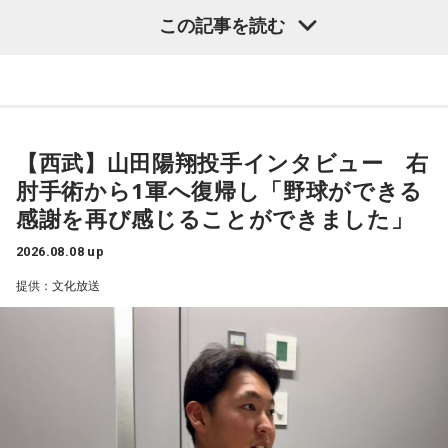
――1軍デビューを果たしたプロ3年目の昨シーズンは素晴ら
ジルは対戦相手が決まったときに「オランダじゃなくて良か
この記事を読む
しい成績だったかと思いますが、「求めすぎずに自分のやる
った」と思っていた。日本ということで、少しでも油断して
くれれば、日本にとっては好都合じゃないですか。
べきことをできていた」と振り返りましたね。
山田「チームから与えられた役割をまっとうできたと思うの
ただ、ブラジルの監督の立場からすると、その油断が一番危
で、そこは自分のなかではいい評価をしていた感じです」
険なんです。だから、「去年の親善試合では2-0から逆転され
ているんだ。メンバーは違うかもしれないけれど、日本は力
【西武】山田陽翔投手インタビュー 右
――過去2年の苦労は昨シーズンに活きていたということです
があるんだぞ」と言って、油断しないように警戒させる。そ
肘手術から1軍へ復帰し「野球ができる
して、「お前ら、（日本選手が）こんなことを言ってるぞ」
ね。
感謝を再び感じることができました」
と塩貝選手のコメントを（起爆剤として）使うことが可能な
山田「活きていると思います。ウエイトトレーニングなどで
んですよ。そういう意味でも、利用されてしまうものを提供
身体作りができたと思うので、結果を出さないといけないと
2026.08.08 up
しないほうが良かったなと僕は思っています。
ころで出せたというのはよかったと思います」
提供：文化放送
とはいえ、塩貝選手とはW杯が終わったときに違うところで
会いましたけど、本当に純粋なんですよ。全然悪気がないと
――2月の南郷キャンプ終盤で右肘痛が発覚した時の心境を教
いうか。ただ、プロの選手としてそこまで考えてコメントす
えてください。
るべきだったかなとは思います。
山田「痛かったですし、手術のタイミングはすごく悩んだの
ですが、3月9日に手術をさせていただいた。痛いままプレー
でもまだ若いですから。森保監督は“リバウンドメンタリテ
をしていても成績も上がらないですし、自分としても不安を
ィ”という言葉をよく使いますけど、何かうまくいかなかった