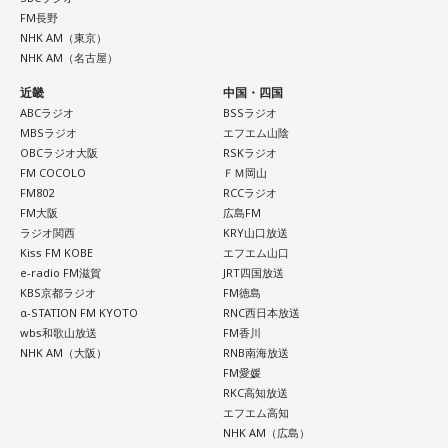
ンディングテーマとなっています。
FM長野
NHK AM（東京）
NHK AM（名古屋）
遠山：テレビアニメの楽曲を手がけるのは初めてじゃないよ
ね？
近畿
中国・四国
ABCラジオ
BSSラジオ
ほのか：はい。
MBSラジオ
エフエム山陰
OBCラジオ大阪
RSKラジオ
遠山：この楽曲はどこから作り始めました？
FM COCOLO
ＦＭ岡山
FM802
RCCラジオ
FM大阪
広島FM
ほのか：「これ描いて死ね」は、マンガを描くことを題材に
ラジオ関西
KRY山口放送
した作品なんですけど、まずは原作を読みました。それで、0
Kiss FM KOBE
エフエム山口
から1にするときに、心のなかで薪をくべて火種を燃やしてい
e-radio FM滋賀
JRT四国放送
く。そして、風が吹いてめちゃめちゃ燃えていくみたいな。
KBS京都ラジオ
FM徳島
そういったものを絶やさずに「自分だけでやっていくぞ！」
α-STATION FM KYOTO
RNC西日本放送
みたいな気持ちと、私がお家で音楽を作っているとき
wbs和歌山放送
FM香川
の……“色”かな？ その色がすごく一致している部分があったの
NHK AM（大阪）
RNB南海放送
で、今回はアニメのエンディングテーマとして曲を書かせて
FM愛媛
もらったんですけど、結構パーソナルな部分が出た作品にな
RKC高知放送
りました。
エフエム高知
NHK AM（広島）