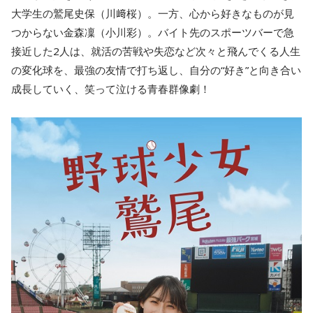
大学生の鷲尾史保（川﨑桜）。一方、心から好きなものが見
つからない金森凜（小川彩）。バイト先のスポーツバーで急
接近した2人は、就活の苦戦や失恋など次々と飛んでくる人生
の変化球を、最強の友情で打ち返し、自分の“好き”と向き合い
成長していく、笑って泣ける青春群像劇！