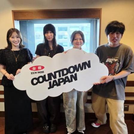
か？」とか聞かれる前に全部先に言ってきそうな男ランキン
事」。中島健人はこの「鬼事」を「日々のイラッとした出来
グ
事」や「心がザワザワした、モヤモヤした事」を表す言葉と
・渋谷のギャル1000人に聴きました「愛用してるタブレット
してカジュアルに使っています。そんな、あなたの周りで起
端末めっちゃデカそう」ランキング
きた「鬼事」を教えてください。
こんな感じで、中島健人を1位にランクインさせてください。
中島健人が、どう立ち回ればよかったのか手を差し伸べま
す。
※ メールの件名は「ランキング」でお願いします。
■番組タイトル：ニッポン放送『中島健人のオールナイトニッ
※ メールの件名は「鬼事」でお願いします。
ポン』
■放送日時：2026年8月14日（金） 25時～27時 （15日
◎コーナー『人生アイズ相談ドラゴン』
（土）午前1時〜3時）
「仕事場の上司、良い人なんだけどここが好きになれなく
ニッポン放送をキーステーションに全国ネットで放送
て…」
■パーソナリティ：中島健人
■メールアドレス：
kenty@allnightnippon.com
「友人と遊んだ時に言われたあの一言がずっとモヤモヤして
■番組公式X：@Ann_Since1967
いて…」
■番組ハッシュタグ：#中島健人ANN
「優柔不断な性格のせいで、こんな事が…」
あなたの人生相談を送ってください。その相談を受け、中島
健人が遊戯王の話をします。