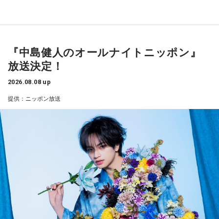
べきことをできていた」と振り返りましたね。
かで、本当にトレーナーさんのおかげでうまくやっていただ
山田「チームから与えられた役割をまっとうできたと思うの
きました」
で、そこは自分のなかではいい評価をしていた感じです」
――石垣島で自主トレをともにした後輩である篠原響投手の
『中島健人のオールナイトニッポン』
――過去2年の苦労は昨シーズンに活きていたということです
活躍をどうご覧になられましたか？
放送決定！
ね。
山田「球速がすごくて、僕も追いつけるように頑張ります」
山田「活きていると思います。ウエイトトレーニングなどで
2026.08.08 up
身体作りができたと思うので、結果を出さないといけないと
――オールスターゲームの前に1軍へ復帰しました。ここまで
提供：ニッポン放送
ころで出せたというのはよかったと思います」
2試合に登板してみていかがですか？
山田「自分の持ち味が出せて抑えられることができたので、
――2月の南郷キャンプ終盤で右肘痛が発覚した時の心境を教
そこは1番よかったのかなと思います。試合で投げる、野球が
えてください。
できる感謝というのも再び感じることができましたし、野球
山田「痛かったですし、手術のタイミングはすごく悩んだの
が楽しかったですね」
ですが、3月9日に手術をさせていただいた。痛いままプレー
をしていても成績も上がらないですし、自分としても不安を
――今シーズンの登板はまだ2試合ですが、ヒットを1本も打
抱えながらプレーをするのは嫌だったので、できるだけ早く
たれていないです。
手術をして、早く復帰ができるようにというので決断しまし
山田「そうなんですか？ 何の意識もしていないです（笑）。