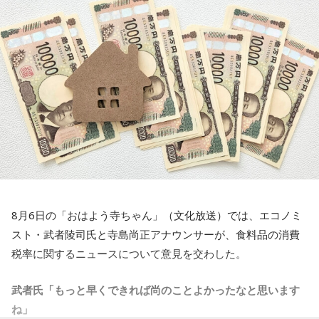
キャンベル
「8時15分に1分間の黙祷がありました。この黙祷
いうものがあります。
の、日本や世界における歴史を振り返ってみると、実は日本
一般にprayer（祈り）は、神に何か祈りを捧げて亡くなった
には独自のあり方というものがありまして。
方々の魂のために祈るということになるんですけど、日本の
私たちは『1分』という時間が、わりと共有されているわけで
その1分間の黙祷で、誰が何を思うかっていうことは別に規定
すけれども、世界では、例えば私が育ったアメリカでは
がないんですね」
『Moment of Silence』というふうに言われていて、時間が
決められていないんです。30秒だったり40秒だったりという
武田
「そうですね」
ことですし、その『Moment of Silence』は実は『Moment
of Prayer』、祈りの瞬間と
キャンベル
「何を考えてもいいわけです。これはすごく大事
いうところから発展しているということがあります。
なところでして、私たち一人一人が、今ここにいない人たち
1940年にナチス・ドイツによるロンドンへの大規模攻撃・ブ
に対するストーリー、記憶だったり事実だったり、それを思
リッツクリークが
8月6日の「おはよう寺ちゃん」（文化放送）では、エコノミ
い起こしながら共感をしたり、その人が経たであろう苦しみ
始まった時に、イギリスでは毎晩9時に1分間の『Moment of
スト・武者陵司氏と寺島尚正アナウンサーが、食料品の消費
ですとか、それが何を意味するかということをこの1分間の中
Prayer』という
税率に関するニュースについて意見を交わした。
で思いを寄せるということが多いと思うんですね。少なくと
運動が始まったわけですね。夜9時に必ず1分間、全ての国民
も自分の経験としては、そういうことがとっても多いんで
武者氏「もっと早くできれば尚のことよかったなと思います
が平和を、勝利を、そして亡くなった人たちのその慰霊とい
す。
ね」
うことを考えるということがずっと戦時中続いていたわけで
ということで、この黙祷と、黙祷が捧げられている人々、そ