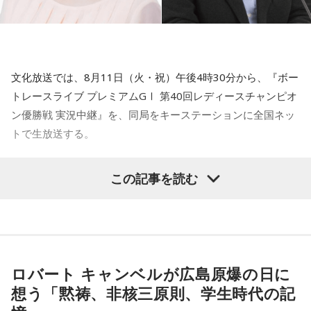
な臨場感で全国のリスナーへ伝える。
るのではないか、と」
【特別番組概要】
青木
「はい」
■番組名： 『ボートレースライブ プレミアムGⅠ 第40回レデ
文化放送では、8月11日（火・祝）午後4時30分から、『ボー
ィースチャンピオン優勝戦 実況中継』
金子
「中国は気に入らないこともたくさんあるけど、貿易の
トレースライブ プレミアムGⅠ 第40回レディースチャンピオ
■放送日時： 2026年8月11日（火・祝） 午後4時30分～5時
利益やいろいろ考えたうえで、ここまでは許される、ここか
ン優勝戦 実況中継』を、同局をキーステーションに全国ネッ
00分
らはいけない、みたいな計算をしなければいけない。（高市
トで生放送する。
その他ネット各局 ： 午後4時30分～4時55分
首相は）そういう計算ができない人、という印象を持ちま
■ネット局： 文化放送を含む14局ネット
す」
女子レーサーの頂点を決するプレミアムGⅠ競走「レディース
この記事を読む
■ゲスト： 原田かおり（KRYラジオパーソナリティ）
チャンピオン」。今年で40回目を迎えるこのレースは、山口
■実況・進行： 高橋将市（文化放送アナウンサー）
田中
「総理大臣ってどういう職なのかというと、おっしゃる
県にある「ボートレース徳山」を舞台に開催される。
ように、すべてのことを考えて日本にとっていちばん良いこ
出場できるのは、前年度覇者や直前のGⅡレディースオールス
とはなんだ、という思考形態がないといけない。当然ですけ
ター優勝者、GⅢオールレディース優勝者といった優先出場者
ど。そういう考えができない人は総理大臣にふさわしくない
に加え、選考期間内に高い勝率を残した総勢52名の女子レー
ロバート キャンベルが広島原爆の日に
わけです」
サーたち。優勝賞金1,300万円と、「真夏の女王」の称号を懸
想う「黙祷、非核三原則、学生時代の記
け、白熱のレースを繰り広げる。
このあと高市政権に関する解説が続いた。