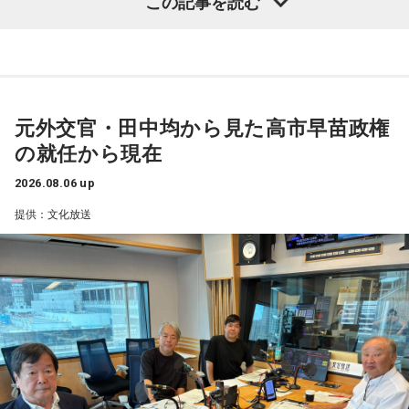
この記事を読む
山田タケシ / 八生 / 由薫 / 友希 / YUSII / 余生 / 夜々 / （夜
青木理
「（前回の田中均の出演が）9ヶ月前。高市早苗政権が
と）SAMPO / Lavt / らくだのこぶX / らそんぶる / Lanaruta /
11．最近嬉しかったことはなんですか？
できた直後ぐらいでした。外交も含めた高市政権のおよそ10
爛漫天国 / 梨駆 / Re:name / Luov / Leina / RED in BLUE /
後輩達の夏の大会の活躍
ヶ月間、内政も含めてどうご覧になっていますか？」
LET ME KNOW / レトロマイガール！！ / roi bob / wata /
12．川和高校は神奈川県内トップクラスの進学校だと伺って
OneOnceOver / ん・フェニ
田中均
「ハッキリ言うと期待外れ。期待外れどころか日本経
元外交官・田中均から見た高市早苗政権
います。大学進学ではなくプロの道を志した理由を、教えて
済にとって相当なダメージがあるんじゃないか、という気が
の就任から現在
and more!! ※50音順
いただけますか？ また、高校時代に学んだことでプロの世
してなりません。特に政治というか統治の手法というか。要
界でも役立っていることがあれば教えてください。
するに国を治めるとき、過去の総理大臣って特に昔は派閥の
2026.08.06 up
●会場：ANIMA / AtlantiQs / BEYOND / BIGCAT / BRONZE /
プロ野球という最高峰の環境でプレーしたかったので、高卒
長、外務大臣、大蔵大臣を務めた人がなって。総理大臣に就
提供：文化放送
CLAPPER / club JOULE / club vijon / CONPASS / DROP / FANJ
でのプロを目指して入学しました。
いたときに基本的な事項の知識は相当、あったわけです。知
twice / FootRock&BEERS / hillsパン工場 / JANUS / OSAKA
川和高校野球部監督の平野先生に週一回コメントを貰ってい
識があることが総理大臣の条件だとは言いません。でもそれ
MUSE / OSAKA RUIDO / Pangea / soma / SUNHALL /
た野球ノートは今でも毎日記入して日々の練習の質の向上に
のない人がなったなら、もう少し人の話を聴くべきではない
VARON / なんばHatch（10日のみ）
役立っています。
か、という気がします」
●チケット：
13．入団テストでは1球ごとに『今の球はどうでしたか？』
青木
「初の女性総理で、近年多かった世襲でもない。外務大
3DAYS PASS（全会場共通3日間通し券） ￥12,000
と確認していたそうですが、
プロに入って、自分の感覚と実
臣や財務大臣の経験もない。裏を返せば旧来型の政治の文脈
SATURDAY/SUNDAY/MONDAY PASS（全会場共通・各日1日
際のデータがいちばん違っていた球はありますか？
の中とは違うかたちで出てきたと。肯定的にとらえている人