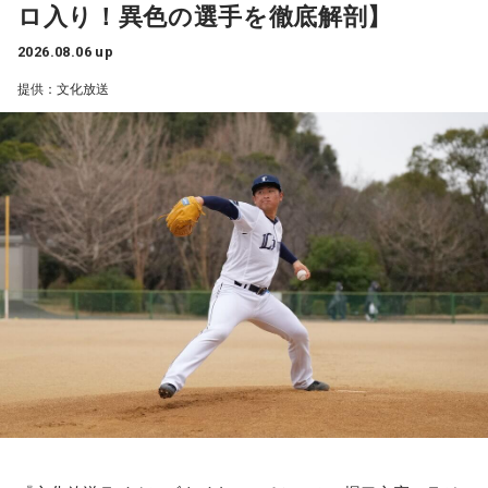
ロ入り！異色の選手を徹底解剖】
荒巻勇仁 / アンと私 / anewhite / EVE OF THE LAIN / いろか
"てんてん" はこれらの重要な課題についてしっかり理解する
にほへと / weak.butterfly / EMNW / 大宮陽和 / OKYO / 奥崎
2026.08.06 up
ことができたでしょうか？！
海斗 / オハ / omeme tenten / ORCALAND / kasane / 叶夢 /
提供：文化放送
Gum-9 / ガラクタ / ガラスの靴は落とさない / カラノア /
後半の「AKB48研究所！」のコーナーでは、AKB48について
KI_EN / 来島エル / きばやし / Gyubin / くがあくた / grating
徹底調査！ 8月19日発売の68thシングル『好きish』について
hunny / Grape Kiki / クロムレイリー / GeTO / COPES / ココ
選抜メンバー・新井彩永が曲の聴きどころ、すでに再生回数
ラシカ / Cosmola / kohamo / ゴホウビ / サカキナオ / THE
が700万回を超えたMVの内容について語るほか、行天優莉奈
KING OF ROOKIE / 佐久間龍星 / TheΣ / 札幌某所 / THE
が参加しているカップリング曲『渦の巻き方』についても詳
HAMIDA SHE'S / the bercedes menz / さらさ (Band Set) /
しく伺います。行天優莉奈が今年3月まで活動していた
三四少女 / She Side Ship / Jene / chef's / Ciely / シトナユイ
「KLP48」時代のエピソードも大公開！ このほか、9月26日
/ 至福ぽんちょ / SYAYOS / 13.3g / Jonah / 杉本ラララ / 鈴木
（土）・27日（日）にKアリーナ横浜で開催される「THREE
実貴子ズ / スパノヴァ特急 / speel plaats / 3markets[ ] / セ
CONCEPTS LIVE」の詳細情報などAKB48情報満載の30分で
カンドバッカー / セブンス・ベガ / Chimothy→ / ちゃくら /
す！
チョーキューメイ / D’ypcys / Tyrkouaz / テレビ大陸音頭 /
Togoz / tonerico / ドミノンストップ / 中島寂 / ニューアヤカ
解説は、日本経済新聞客員編集委員の鈴木亮、進行はフリー
/ NEK! / ネ★ナイト / Bye-Bye-Handの方程式 / Pastel Tang
アナウンサーの栗林さみ。
Club / パスピエ / harha / HALLEY / Hello Hello / Be my Girl