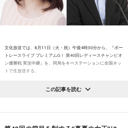
たのか、あるいは意図的な発言だったのか」
ので。計算したうえで何がもっとも利益があるか、と思考す
るプロセスが消えていて。ある種のイデオロギーみたいなも
田中
「最初は迂闊に、どんどん詰められて『何を！』という
のでボン、といってそれを貫くことが政治だと思い込んでい
気持ちが出てきて、しゃべってしまった、ということかと思
るのではないか、と」
った。でもよくよく状況を考えると、違うのではと。要する
に中国に対して強硬論的な行動をとることは意図的だったの
青木
「はい」
文化放送では、8月11日（火・祝）午後4時30分から、『ボー
では、と。言う必要はまったくなかった。わざわざ中国を構
トレースライブ プレミアムGⅠ 第40回レディースチャンピオ
えさせる必要があるのか、と。中国を敵国扱いすることで日
金子
「中国は気に入らないこともたくさんあるけど、貿易の
ン優勝戦 実況中継』を、同局をキーステーションに全国ネッ
本が失うものは非常に大きい」
利益やいろいろ考えたうえで、ここまでは許される、ここか
トで生放送する。
らはいけない、みたいな計算をしなければいけない。（高市
青木
「はい」
首相は）そういう計算ができない人、という印象を持ちま
女子レーサーの頂点を決するプレミアムGⅠ競走「レディース
この記事を読む
す」
チャンピオン」。今年で40回目を迎えるこのレースは、山口
田中
「私も外務省で安全保障政策に携わったときにね。安全
県にある「ボートレース徳山」を舞台に開催される。
保障というのは平和をつくる作業だから、相手を構えさせる
田中
「総理大臣ってどういう職なのかというと、おっしゃる
出場できるのは、前年度覇者や直前のGⅡレディースオールス
ことはなんの益（えき）もない、と。あんたが敵だ、あんた
ように、すべてのことを考えて日本にとっていちばん良いこ
ター優勝者、GⅢオールレディース優勝者といった優先出場者
に向けて抑止力を強める、など。そんなことはソ連のように
とはなんだ、という思考形態がないといけない。当然ですけ
に加え、選考期間内に高い勝率を残した総勢52名の女子レー
明確な対立軸があるなら別だけど、中国は日本にとって最大