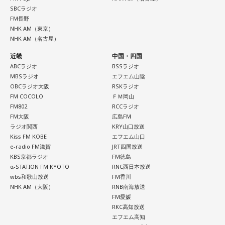
SBCラジオ
（最大延長午後9時30分まで）
FM長野
解説： 辻発彦（元埼玉西武ライオンズ監督）
NHK AM（東京）
実況： 長谷川太（文化放送アナウンサー）
NHK AM（名古屋）
ゲスト： 河合郁人
近畿
中国・四国
■番組ページ：
ABCラジオ
BSSラジオ
MBSラジオ
エフエム山陰
https://www.joqr.co.jp/qr/program/lionsnighter/
OBCラジオ大阪
RSKラジオ
■番組公式YouTube：
FM COCOLO
ＦＭ岡山
https://www.youtube.com/channel/UCJTMD1NbjemwvnSI
FM802
RCCラジオ
FM大阪
広島FM
4zc-lcA
ラジオ関西
KRY山口放送
■メールアドレス：
lions@joqr.net
Kiss FM KOBE
エフエム山口
■番組X： @joqrlion
e-radio FM滋賀
JRT四国放送
KBS京都ラジオ
FM徳島
α-STATION FM KYOTO
RNC西日本放送
wbs和歌山放送
FM香川
NHK AM（大阪）
RNB南海放送
FM愛媛
RKC高知放送
エフエム高知