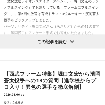
『文化放送ライオンズナイタースペシャル 堀口文宏のラジ
/ ピストン少女 / HIKKA / 秘めごと / ひゅ〜どろん / POOLS /
オフルスイング』でお送りしている「ファームにフルスイン
FUJIBASE / BLACK BERRY TIMES / a frankenlouie / ブラン
グ！」。第6回の放送は育成ドラフト4位ルーキー・濱岡蒼太
デー戦記 / フリージアン / Voice Connect / the Po / bokula. /
投手をピックアップしました。
PompadollS / Massclub / まつむら かなう / 丸山純奈 / ミー
パーソナリティ・堀口文宏さん（あさりど）からの13の質問
マイナー / MisiiN / 皆川溺集合体 / mibuki / muk / Maverick
に、濱岡投手にアンケート形式でお答えいただきました。
Mom / meiyo / 名誉伝説 / mekakushe / MONONOKE / 桃色
この記事を読む
ドロシー / 808 / yummy'g / 『ユイカ』 / 夕方と猫 / YU’S
1．身長、体重、足のサイズ
(ex.YUTORI-SEDAI) / yutori / 揺らいで凪 / 「夜と同時に、動
176cm、90kg、27cm
き出す。」 / Rip van cats / RIP DISHONOR / リュベンス /
Re.ripe / ルイ / ろぜっと° / wapiti
2．「蒼太」という名前の由来は？
両親の好きな色が青なので、自然色に近い「蒼」と低出生体
【西武ファーム特集】堀口文宏から濱岡
10/11(日) 出演
重だったので「太」を組み合わせました
蒼太投手への13の質問【進学校からプ
Arche / Ayllton / 青いガーネット / Aonowa / AKAMONE /
ロ入り！異色の選手を徹底解剖】
Akyk / あすなろ白昼夢 / Absolute area / AND CALL. /
3．プロに入ってからの初任給は何に使いましたか？
UNFAIR RULE / Iga Nana / ISHIGURE / 171 / IBUKI /
野球のベルト
2026.08.06 up
irienchy / インナージャーニー / WeekendAll / Wisteria /
提供：文化放送