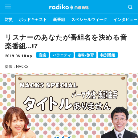
防災
ポッドキャスト
新番組
スペシャルウィーク
インタビュー
リスナーのあなたが番組名を決める音
楽番組...!?
音楽
バラエティ
趣味/教育
特別番組
2019.06.18 up
提供：NACK5