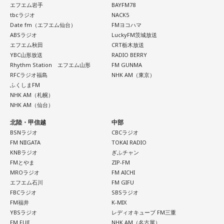
エフエム岩手
BAYFM78
送の『ライオンズナイター』にゲストとして参加させていた
tbcラジオ
NACK5
キャンベル
「濱住さんは原爆で自分のお父さんを亡くしたわ
だきます。ものすごくうれしいです！ 子供の頃から家族で好
Date fm（エフエム仙台）
FMヨコハマ
けですが、自分はお母さんの胎内にいたので、会ったことも
きなライオンズの魅力をしっかりとお伝えしつつ、ライオン
ABSラジオ
LuckyFM茨城放送
ない犠牲者のお父さんの話を非常に淡々と話したということ
エフエム秋田
CRT栃木放送
ズ選手との交流話や、ライオンズファン芸能人との話など、
YBC山形放送
RADIO BERRY
が、アメリカでもかなり報道されたわけですね。こういう一
普段は話せないことをたくさん話したいと思っています。そ
Rhythm Station エフエム山形
FM GUNMA
つ一つのストーリーというものが、私たちが思いを寄せる、
して、辻発彦さんと野球の練習をした話もできたらなと思っ
RFCラジオ福島
NHK AM（東京）
ここにいない人たちに慰霊をするとか、それからその戦争が
ふくしまFM
ています。辻さん覚えていらっしゃるかな？笑 もちろん1番
NHK AM（札幌）
何であったかということを考え、これからの私たちの行動を
はその日の試合をしっかりとお届けします。
NHK AM（仙台）
考える時に、とても重要なことだというふうに思います」
今からワクワクが止まりません！ 当日、よろしくお願いいた
北陸・甲信越
中部
します。
BSNラジオ
CBCラジオ
この後もロバート キャンベルさんは「原爆の日」に思うこと
FM NIIGATA
TOKAI RADIO
を、自身の経験を基に語りました。
KNBラジオ
ぎふチャン
【番組概要】
FMとやま
ZIP-FM
■番組名：
MROラジオ
FM AICHI
『文化放送ライオンズナイター』
エフエム石川
FM GIFU
FBCラジオ
SBSラジオ
埼玉西武ライオンズvs北海道日本ハムファイターズ （ベル
FM福井
K-MIX
ーナドーム）
YBSラジオ
レディオキューブ FM三重
■放送日時：2026年8月26日（水）午後5時50分～9時00分
FM FUJI
NHK AM（名古屋）