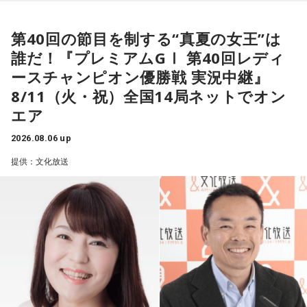
※出演者の変更に伴う払い戻しはいたしません。
ことはなんの益（えき）もない、と。あんたが敵だ、あんた
田中均
「ハッキリ言うと期待外れ。期待外れどころか日本経
※当日券の発売は未定です。
に向けて抑止力を強める、など。そんなことはソ連のように
第40回の節目を制する“真夏の女王”は
済にとって相当なダメージがあるんじゃないか、という気が
※大阪府の条例により夜7時以降は、16歳未満のお客様は保
明確な対立軸があるなら別だけど、中国は日本にとって最大
誰だ！『プレミアムGⅠ 第40回レディ
してなりません。特に政治というか統治の手法というか。要
護者同伴の上ご入場ください。
の貿易相手国で、いまは違うけど最大のインバウンドの流入
ースチャンピオン優勝戦 実況中継』
するに国を治めるとき、過去の総理大臣って特に昔は派閥の
※6歳以上チケット必要。未就学児入場不可。
国だし、投資国で。本来、隣国同士が角突き合わせるなんて
8/11（火・祝）全国14局ネットでオン
長、外務大臣、大蔵大臣を務めた人がなって。総理大臣に就
※夕方以降にのみ入場が可能になるチケットを後日、限定枚
愚かなことはあり得ない。そうなることを承知したうえで言
エア
いたときに基本的な事項の知識は相当、あったわけです。知
数で発売予定です。
ったんですか、と。それはなんのために、ということにな
識があることが総理大臣の条件だとは言いません。でもそれ
2026.08.06 up
●主催： 主催：FM802 / MINAMI WHEEL 2026事務局
る」
のない人がなったなら、もう少し人の話を聴くべきではない
（事務局構成団体＝FM802/ウドー音楽事務所/キョードー大
提供：文化放送
か、という気がします」
青木
「対中感情が悪い、というのは恐らく、日本国民の多く
阪/GREENS CORPORATION/サウンドクリエーター/清水音泉/
がそう感じているところもある。メディアが煽ったり政治が
スマッシュウエスト/ソーゴー大阪/ページ・ワン/夢番地）
青木
「初の女性総理で、近年多かった世襲でもない。外務大
煽ったりもしてきたけど。あれはある種のポピュリズム的な
●特別協賛：マクセル株式会社
臣や財務大臣の経験もない。裏を返せば旧来型の政治の文脈
発言に近かった、という面も持つ、ということでしょうか」
●協賛： ZIPPO / tabiwa by WESTER
の中とは違うかたちで出てきたと。肯定的にとらえている人
●協力：大阪音楽大学 / ZIP-FM
も多いと思うんです。ただ外交の話でいうと、ずいぶん前の
金子勝
「ポピュリズムの面もあるけれど。もう少し言うと、
話ですが、例の『台湾有事は存立危機事態だ』発言で中国と
すべてを考慮したうえで、すべてをとることはできない。バ
の関係がおかしくなった。あれは迂闊というか知識がなかっ
ランスをとると言っても、あれもこれも、というのは無理な