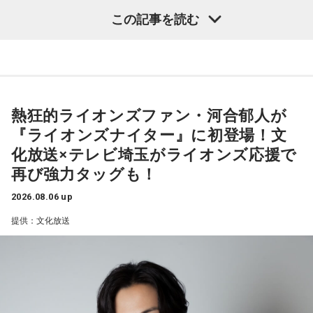
す。
この記事を読む
の時のその瞬間ですとか背景ですとか、そのことのストーリ
政府は5日の臨時閣議で、食料品の消費税率を来年4月から2
今もウクライナで、私は先月、現地で毎日体験しましたけれ
ーや表現、私たちはそれをどういうふうに受け止められてい
年間に限り、現在の8％から1％に引き下げる基本方針を決定
ども、朝の9時に、歩いている人、車に乗ってる人たちは全て
るかということはとても大事なことだと思います。
した。消費税率の引き下げは1989年に導入されて以来、初め
足を止め、車を止め、1分間の黙祷をすることがずっと4年間
で、今回この平和式典が行われ、史上最多の国が参加をして
てとなる。2029年度に「所得に連動したきめ細かな給付」制
続いているわけです」
いるわけですけれども、これはとっても良いことだと思いま
度を本格導入するまでの「つなぎ」と位置付けられていて、
熱狂的ライオンズファン・河合郁人が
す。けれど、この一つの背景として懸念すべきなのが、今年
中低所得者の支援や物価高対策を目的とする。秋の臨時国会
武田
「毎日ですか！」
『ライオンズナイター』に初登場！文
の5月、ニューヨークの国連本部で開催された「核不拡散条約
に関連法案を提出する方針だという。
（NPT）再検討会議」が行われ、3回連続で成果文書が調印さ
化放送×テレビ埼玉がライオンズ応援で
キャンベル
「毎日です。毎日やってるわけですね。日本で
れない、つまり実際にNPTという世界の核拡散を防ぐための
再び強力タッグも！
寺島アナ
「食品の消費税1％に引き下げ、武者さん、これはど
は、関東大震災の翌年、1924年の9月1日に、一周忌と言いま
取り決めがそのまま無力と言いますか、止まってしまったと
うご覧になってますか？」
すか、記念事業が東京で行われた時に、
2026.08.06 up
いう現実があるわけです。
初めて1分間の黙祷というものがあり、そこから普及している
提供：文化放送
今回2月からアメリカがイランに対する攻撃、イランの核兵器
武者氏
「ようやくということですけど、私は非常に前向きな
ということです。
開発に関する問題が再燃されていて、アメリカが反対をする
大変な第一歩だと思いますね。いよいよ本格的なサナエノミ
今、阪神淡路大震災の1月17日と東日本大震災の3.11、それ
という形で調印ができなかったことを受けて、今年の8月6日
クスが起動するというように期待しています」
から8月は6日と9日の二つの原爆の日に、必ず1分間の黙祷と
のこの式典があるということは、やっぱり思い出したいなと
いうものがあります。
思います」
食料品を対象とすることで、幅広い層が減税の恩恵を受ける
一般にprayer（祈り）は、神に何か祈りを捧げて亡くなった