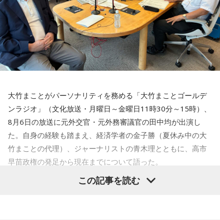
券） ￥5,000
ストレート（自分が思っていたより空振りが取れる球質をし
も多いと思うんです。ただ外交の話でいうと、ずいぶん前の
【注意事項】
ていました）
話ですが、例の『台湾有事は存立危機事態だ』発言で中国と
※1ドリンク700円（税込） 別途必要 。
の関係がおかしくなった。あれは迂闊というか知識がなかっ
※ドリンク代はPASS交換時にお支払いいただきます。
★濱岡蒼太（はまおか・そうた）
2007年10月10日生ま
たのか、あるいは意図的な発言だったのか」
※ドリンクチケットはPASS1枚につき1枚ご購入いただきま
れ。神奈川県横浜市出身。左投げ左打ち、投手。川和高校か
す。(3DAYS PASSの方も1枚となります)
ら、2025年育成ドラフト4位で西武に入団。神奈川県屈指の
田中
「最初は迂闊に、どんどん詰められて『何を！』という
※ドリンクチケットは なんばHatchを除く、MINAMI
進学校・川和高校から大学を経ずにプロ入りするのは異例
気持ちが出てきて、しゃべってしまった、ということかと思
大竹まことがパーソナリティを務める「大竹まことゴールデ
WHEEL開催ライブハウスで期間中に限り使用可。
で、入団テストを経て育成ドラフト指名を受けた。
った。でもよくよく状況を考えると、違うのではと。要する
ンラジオ」（文化放送・月曜日～金曜日11時30分～15時）、
※モッシュ・ダイブ等の危険行為は一切禁止。
に中国に対して強硬論的な行動をとることは意図的だったの
8月6日の放送に元外交官・元外務審議官の田中均が出演し
※10月10日（土）のみ、なんばHatchをライブ会場として使
では、と。言う必要はまったくなかった。わざわざ中国を構
た。自身の経験も踏まえ、経済学者の金子勝（夏休み中の大
用いたします。
えさせる必要があるのか、と。中国を敵国扱いすることで日
竹まことの代理）、ジャーナリストの青木理とともに、高市
なんばhatchには10/10(土)当日有効なMINAMI WHEEL PASS
本が失うものは非常に大きい」
早苗政権の発足から現在までについて語った。
をお持ちの方がご入場いただけます。
※チケット代には販売事務手数料¥1,000（税込）を含みま
青木
「はい」
この記事を読む
青木理
「（前回の田中均の出演が）9ヶ月前。高市早苗政権が
す。
できた直後ぐらいでした。外交も含めた高市政権のおよそ10
（イベント中止による払い戻しの場合、販売事務手数料を除
田中
「私も外務省で安全保障政策に携わったときにね。安全
ヶ月間、内政も含めてどうご覧になっていますか？」
いた金額を払い戻します）
保障というのは平和をつくる作業だから、相手を構えさせる