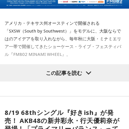
アメリカ・テキサス州オースティンで開催される
「SXSW（South by Southwest）」をモデルに、大阪ならで
はのアイデアを取り入れながら、毎年秋に大阪・ミナミエリ
ア一帯で開催してきたショーケース・ライブ・フェスティバ
ル『FM802 MINAMI WHEEL』。
今年も『Maxell presents FM802 MINAMI WHEEL 2026』
この記事を読む
として、10月10日（土）、11日（日）、12日（月・祝）の3
日間にわたり、ミナミエリア一帯のライブハウス21会場で、
450組以上のアーティストが出演します。
本日、第三弾出演アーティスト120組を発表！すでに発表済
8/19 68thシングル『好きish』が発
みの257組を加えた総勢377組の出演日も発表しました。
売！ AKB48の新井彩永・行天優莉奈が
また3DAYS PASS／1DAY PASSのオフィシャル三次先行も受付
登場！「プライマリーバランス」って