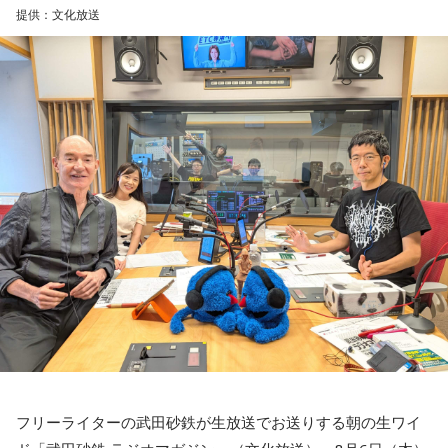
武田砂鉄
「はい」
提供：文化放送
キャンベル
「8時15分に1分間の黙祷がありました。この黙祷
の、日本や世界における歴史を振り返ってみると、実は日本
には独自のあり方というものがありまして。
私たちは『1分』という時間が、わりと共有されているわけで
すけれども、世界では、例えば私が育ったアメリカでは
『Moment of Silence』というふうに言われていて、時間が
決められていないんです。30秒だったり40秒だったりという
ことですし、その『Moment of Silence』は実は『Moment
of Prayer』、祈りの瞬間と
いうところから発展しているということがあります。
1940年にナチス・ドイツによるロンドンへの大規模攻撃・ブ
リッツクリークが
始まった時に、イギリスでは毎晩9時に1分間の『Moment of
Prayer』という
フリーライターの武田砂鉄が生放送でお送りする朝の生ワイ
運動が始まったわけですね。夜9時に必ず1分間、全ての国民