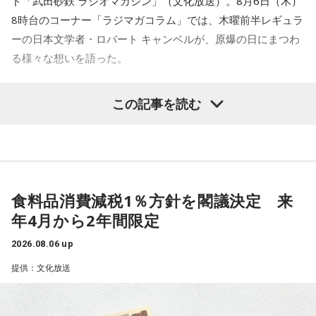
ド「武田砂鉄 ラジオマガジン」（文化放送）。8月6日（木）
が平和を、勝利を、そして亡くなった人たちのその慰霊とい
8時台のコーナー「ラジマガコラム」では、木曜前半レギュラ
うことを考えるということがずっと戦時中続いていたわけで
ーの日本文学者・ロバート キャンベルが、原爆の日にまつわ
す。
る様々な想いを語った。
今もウクライナで、私は先月、現地で毎日体験しましたけれ
ども、朝の9時に、歩いている人、車に乗ってる人たちは全て
ロバート キャンベル
「今、広島では81回目の平和記念式典が
この記事を読む
足を止め、車を止め、1分間の黙祷をすることがずっと4年間
行われていまして、ちょうど今高市総理が就任後、初めての
続いているわけです」
式典に臨み、挨拶を述べている最中です。で、注目されるの
が、非核三原則に触れるか触れないかということでして、先
武田
「毎日ですか！」
ほど見ていましたら、非核三原則のことは『我が国では守っ
てきた』という趣旨のことをおっしゃっているわけです。そ
キャンベル
食料品消費減税1％方針を閣議決定 来
「毎日です。毎日やってるわけですね。日本で
れが、これから堅持をするのか、それがどういうことなのか
は、関東大震災の翌年、1924年の9月1日に、一周忌と言いま
年4月から2年間限定
という言及が
すか、記念事業が東京で行われた時に、
2026.08.06 up
なかったようです」
初めて1分間の黙祷というものがあり、そこから普及している
提供：文化放送
ということです。
武田砂鉄
「はい」
今、阪神淡路大震災の1月17日と東日本大震災の3.11、それ
から8月は6日と9日の二つの原爆の日に、必ず1分間の黙祷と