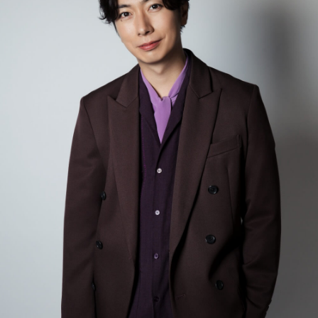
ことになるとみられている。ただ、財源の確保が進まない
方々の魂のために祈るということになるんですけど、日本の
武田
「はい」
と、中長期的な財政の悪化の懸念から、長期金利の上昇と円
その1分間の黙祷で、誰が何を思うかっていうことは別に規定
安が進んで、減税の効果と相殺するおそれがあるという指摘
がないんですね」
キャンベル
「で、今年の5月2日にニューヨークで行われた国
もされている。
連のその会議で、NGOの協議会が行われていまして、2024年
武田
「そうですね」
にノーベル平和賞を獲った日本の被団協（日本原水爆被害者
政府が掲げる中低所得者への給付を加えた消費税の実質ゼロ
団体協議会）で、去年事務局長になられた濱住治郎さんとい
化は、財源に年間5兆円の穴をあけることになる。原油高など
キャンベル
「何を考えてもいいわけです。これはすごく大事
う方が演説をしているんです。
で原材料費の上昇が続いていて、これまで価格の転嫁を控え
なところでして、私たち一人一人が、今ここにいない人たち
この濱住さんという方は、広島の胎内被爆者ということで、
てきた事業者が、減税を機に食料品の本体価格を値上げする
に対するストーリー、記憶だったり事実だったり、それを思
被爆された時にどういう状況にあったかっていう話をされま
可能性もあるとしている。
い起こしながら共感をしたり、その人が経たであろう苦しみ
した。そして最後に、1982年に国連の大きな核不拡散の総会
ですとか、それが何を意味するかということをこの1分間の中
があったわけですけど、その時の当時の事務局の山口仙二さ
寺島アナ
「消費税減税で財政悪化の懸念から円安に、値上げ
で思いを寄せるということが多いと思うんですね。少なくと
んという方が『ノー・モア・ナガサキ、ノー・モア・ヒロシ
もあって、さらなるインフレに見舞われる、こんな指摘も出
も自分の経験としては、そういうことがとっても多いんで
マ、ノー・モア・ヒバクシャ』ということを叫んだことを、
ているのですが、このあたりは武者さん、どうお考えです
す。
濱住さんが継承して言ったわけですね。
か？」
ということで、この黙祷と、黙祷が捧げられている人々、そ
その『被爆者』という言葉が英語になるきっかけを、山口さ
の時のその瞬間ですとか背景ですとか、そのことのストーリ
武者氏
「私は全く逆だと思いますね。いちばん消費者物価の
んが82年に作ったわけです」
ーや表現、私たちはそれをどういうふうに受け止められてい