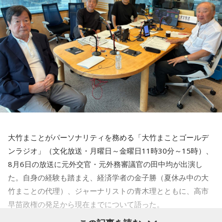
努力
羅ぼうや / サウルス / Sakurashimeji / THE CLOCKWISE / 笹
13．入団テストでは1球ごとに『今の球はどうでしたか？』
川真生 / さちかぜあきの / 砂月凜々香 / さとう。 / sanetii /
と確認していたそうですが、
プロに入って、自分の感覚と実
6．何歳から野球を始めましたか？ そのころの憧れのプロ野
ざらばんし / THE ALTO / The_eek / JIJIM / シベリアンハス
際のデータがいちばん違っていた球はありますか？
球選手は？
キー / 寿理 / XinU / zoo zoo sea / STRAWDAY / すなお / スラ
ストレート（自分が思っていたより空振りが取れる球質をし
10歳から始めて、大谷翔平選手に憧れていました
ンプガール / sorato(band) / DURDN / 多次元制御機構よだか
ていました）
/ Dannie May / タヌ-Tanu- / チセツナガラ / つきみ / でかく
7．一軍出場した時の登場曲は決まっていますか？
★濱岡蒼太（はまおか・そうた）
2007年10月10日生ま
てまるい。 / TENSONG / 友成空 / TRAёLL / トンボコープ /
｢らしさ｣ Official髭男dism
れ。神奈川県横浜市出身。左投げ左打ち、投手。川和高校か
7co / ナナヲアカリ / niina / Name the Night / 猫背のネイビ
ら、2025年育成ドラフト4位で西武に入団。神奈川県屈指の
ーセゾン / 猫は液体 / NELKE / ผ้าอ้อม99999 / PURPLE
8．日本食以外で好きな食べ物は？
進学校・川和高校から大学を経ずにプロ入りするのは異例
BUBBLE / Hi-Fi Un!corn / pachae / 春風レコード / Pixie
ステーキ
大竹まことがパーソナリティを務める「大竹まことゴールデ
で、入団テストを経て育成ドラフト指名を受けた。
Monster / HINONABE / 陽真 / ファジーデイズ / FINLANDS
ンラジオ」（文化放送・月曜日～金曜日11時30分～15時）、
/ Faulieu. / プッシュプルポット / 物品販売 / THE FRANK VOX
9．今一番欲しいものは？
8月6日の放送に元外交官・元外務審議官の田中均が出演し
/ Furui Riho / blend house / Broken my toybox / ポップし
夏服
た。自身の経験も踏まえ、経済学者の金子勝（夏休み中の大
なないで / ホピーハイボ / WHITE ASH / 奔走狂走局 / 前髪ぱ
竹まことの代理）、ジャーナリストの青木理とともに、高市
っつん少年 / みーぽん。 / 紫 今 / Meg Bonus / Messy last
10．野球以外での「こだわり」はありますか？
早苗政権の発足から現在までについて語った。
girl / メとメ / もさを。 / MON7A / やさしいみらい / 夜叉子 /
サウナでの整え方