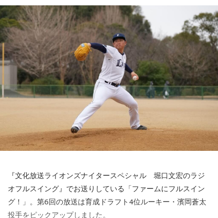
4．コンビニで必ず買うものは？
UEBO / Wash My Friday / ウルトラ寿司ふぁいやー / エイハ
サラダチキン
ブ / えびちる / エルスウェア紀行 / ENBASE / オートコード /
oh!! 真珠s / osage / Ochunism / Offo tokyo / おとなりにぎん
5．座右の銘
が計画 / katawara / KamiCat / Khamai Leon / カライドスコ
努力
ープ / 川後陽菜 & YONAKA Band / CAT ATE HOTDOGS / 極
東飯店 / Gill Snatch / QOOPIE / Good Grief / Cloudy / 海月に
6．何歳から野球を始めましたか？ そのころの憧れのプロ野
さされたら / CRAZY BLUES / KeNN / 幻想痛 / Kono / 古墳シ
球選手は？
スターズ / komsume / コロブチカ / ザ・あどばん / THE
10歳から始めて、大谷翔平選手に憧れていました
JAPANESE PRIDE / SATOH / SABOTEMPLE / さゆに！ /
Sundae May Club / gb / SherLock / 終活クラブ / Shom / 水
7．一軍出場した時の登場曲は決まっていますか？
平線 / スーパー登山部 / SUKEROQUE / ステレオドロシー /
｢らしさ｣ Official髭男dism
The Slumbers / Sezko / TiDE / 大東まみ / 台所きっちん /
CheChe / 月追う彼方 / 月と徒花 / Daisycall / DeNeel / デビ
8．日本食以外で好きな食べ物は？
ューまでスラストンズ / Telepathy / Doona / '97,Kids / なき
『文化放送ライオンズナイタースペシャル 堀口文宏のラジ
ステーキ
ごと / Natsudaidai / 名無し之太郎 / Nape / ねぎ塩豚丼 /
オフルスイング』でお送りしている「ファームにフルスイン
No.MEN / PAIL OUT / パキルカ / ハク。 / バチカン市国に愛
グ！」。第6回の放送は育成ドラフト4位ルーキー・濱岡蒼太
9．今一番欲しいものは？
されたい / PULPS / 板歯目 / ひおり / 日乃まそら / Viewtrade
投手をピックアップしました。
夏服