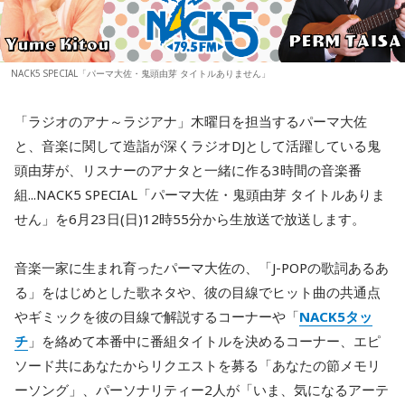
NACK5 SPECIAL「パーマ大佐・鬼頭由芽 タイトルありません」
「ラジオのアナ～ラジアナ」木曜日を担当するパーマ大佐
と、音楽に関して造詣が深くラジオDJとして活躍している鬼
頭由芽が、リスナーのアナタと一緒に作る3時間の音楽番
組...NACK5 SPECIAL「パーマ大佐・鬼頭由芽 タイトルありま
せん」を6月23日(日)12時55分から生放送で放送します。
音楽一家に生まれ育ったパーマ大佐の、「J-POPの歌詞あるあ
る」をはじめとした歌ネタや、彼の目線でヒット曲の共通点
やギミックを彼の目線で解説するコーナーや「
NACK5タッ
チ
」を絡めて本番中に番組タイトルを決めるコーナー、エピ
ソード共にあなたからリクエストを募る「あなたの節メモリ
ーソング」、パーソナリティー2人が「いま、気になるアーテ