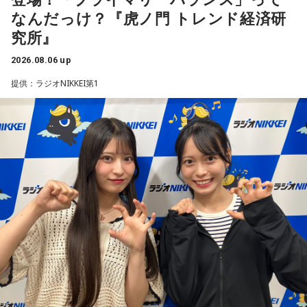
中！いち早くチケットをゲットしてください！
なんだっけ？『虎ノ門 トレンド経済研
究所』
Maxell presents FM802 MINAMI WHEEL 2026は、FM802
が主催するライブハウス回遊型ショーケースイベントです。
2026.08.06 up
1999年のスタート以来、大阪・ミナミエリアのライブハウス
提供：ラジオNIKKEI第1
を舞台に開催し、今年で28回目を迎えます。
今年も関西の学生アーティストを対象としたオーディション
「MINAMI WHEEL -New Age-」を実施。
8月18日（火）に心斎橋BIGCATにて実演最終審査を開催し、
この審査を勝ち抜いたアーティストが『Maxell presents
FM802 MINAMI WHEEL 2026』への出演権を獲得します。
また、MINAMI WHEEL 2026公式アプリもリリース！アーテ
ィストラインナップから観たいアーティストを登録してマイ
タイムテーブルを作れたり、エリアマップで各ライブハウス
へのアクセスをチェックができるなど他にも便利な機能がた