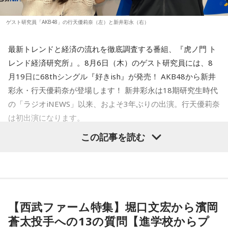
くさん！すでにお持ちの方はアップデートを、まだお持ちで
ない方は今すぐダウンロードして、当日までお待ちくださ
ゲスト研究員「AKB48」の行天優莉奈（左）と新井彩永（右）
い！
最新トレンドと経済の流れを徹底調査する番組、『虎ノ門 ト
まだ見ぬアーティストとの出会いも、お気に入りのアーティ
レンド経済研究所』。8月6日（木）のゲスト研究員には、8
ストを追いかけながらライブハウスを巡る楽しみも、
月19日に68thシングル『好きish』が発売！ AKB48から新井
MINAMI WHEELならでは。
彩永・行天優莉奈が登場します！ 新井彩永は18期研究生時代
今年も大阪・ミナミの街から、新たな音楽との出会いをお届
の「ラジオiNEWS」以来、およそ3年ぶりの出演。行天優莉奈
けします。どうぞご期待ください。
は初出演になります。
この記事を読む
【イベント詳細】
「経済のキホン！」のコーナーでは国や地方自治体などの基
Maxell presents FM802 MINAMI WHEEL 2026
礎的財政収支「プライマリーバランス」について徹底調査！
●開催日時：2026年10月10日（土）・10月11日（日）・10
「プライマリーバランス」の基礎知識から、赤字と黒字の考
月12日（月・祝）
え方、今の日本が置かれている状況、高市内閣の方針まで、
●出演アーティスト：
国の将来を左右する指標についてわかりやすく解説するほ
【西武ファーム特集】堀口文宏から濱岡
10/10(土) 出演
か、食品の消費税1％になった場合、収支バランスはどうなる
蒼太投手への13の質問【進学校からプ
AARON / IRIS MONDO / 赤いくらげ / Aki / あたらよ / 雨烏 /
のか？ についても詳しく検証します。AKB48の "さえちゃん"