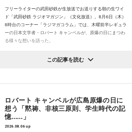
【特別番組概要】
フリーライターの武田砂鉄が生放送でお送りする朝の生ワイ
■番組名： 『ボートレースライブ プレミアムGⅠ 第40回レデ
ド「武田砂鉄 ラジオマガジン」（文化放送）。8月6日（木）
ィースチャンピオン優勝戦 実況中継』
8時台のコーナー「ラジマガコラム」では、木曜前半レギュラ
■放送日時： 2026年8月11日（火・祝） 午後4時30分～5時
ーの日本文学者・ロバート キャンベルが、原爆の日にまつわ
00分
る様々な想いを語った。
その他ネット各局 ： 午後4時30分～4時55分
■ネット局： 文化放送を含む14局ネット
ロバート キャンベル
「今、広島では81回目の平和記念式典が
この記事を読む
■ゲスト： 原田かおり（KRYラジオパーソナリティ）
行われていまして、ちょうど今高市総理が就任後、初めての
■実況・進行： 高橋将市（文化放送アナウンサー）
式典に臨み、挨拶を述べている最中です。で、注目されるの
が、非核三原則に触れるか触れないかということでして、先
ほど見ていましたら、非核三原則のことは『我が国では守っ
てきた』という趣旨のことをおっしゃっているわけです。そ
ロバート キャンベルが広島原爆の日に
れが、これから堅持をするのか、それがどういうことなのか
想う「黙祷、非核三原則、学生時代の記
という言及が
憶……」
なかったようです」
2026.08.06 up