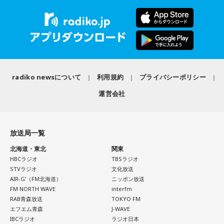
する特別な一夜を届ける。
キャンベル
「で、今年の5月2日にニューヨークで行われた国
連のその会議で、NGOの協議会が行われていまして、2024年
■河合郁人の“ガチ”なファン視点でライオンズの魅力を深掘
にノーベル平和賞を獲った日本の被団協（日本原水爆被害者
り！
団体協議会）で、去年事務局長になられた濱住治郎さんとい
当日、べルーナドームからお伝えする『文化放送ライオンズ
う方が演説をしているんです。
ナイター』では、河合が解説の辻発彦、実況の長谷川太アナ
radiko newsについて
利用規約
プライバシーポリシー
この濱住さんという方は、広島の胎内被爆者ということで、
ウンサーとともに、あふれるライオンズ愛やファンならでは
運営会社
被爆された時にどういう状況にあったかっていう話をされま
の視点を交え、試合の見どころや選手の魅力を存分に語り尽
した。そして最後に、1982年に国連の大きな核不拡散の総会
くす。ベルーナドームの熱気をそのままお届けする企画や、
があったわけですけど、その時の当時の事務局の山口仙二さ
放送後のデジタルコンテンツも展開する。
放送局一覧
んという方が『ノー・モア・ナガサキ、ノー・モア・ヒロシ
また、テレビ埼玉の応援番組『LIONS CHANNEL』との連動
北海道・東北
関東
マ、ノー・モア・ヒバクシャ』ということを叫んだことを、
企画も実施予定。河合の取材の裏側など、熱狂的ファンなら
HBCラジオ
TBSラジオ
濱住さんが継承して言ったわけですね。
ではの視点で紐解くライオンズの魅力を、テレビとラジオの
STVラジオ
文化放送
その『被爆者』という言葉が英語になるきっかけを、山口さ
双方から発信する（詳細は後日番組で発表）。
AIR-G'（FM北海道）
ニッポン放送
FM NORTH WAVE
interfm
んが82年に作ったわけです」
RAB青森放送
TOKYO FM
＜河合郁人 コメント＞
エフエム青森
J-WAVE
武田
「そうですね」
『LIONS CHANNEL』MCの河合郁人です。このたび、文化放
IBCラジオ
ラジオ日本