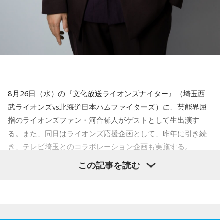
中でウエイトが高いのが食品ですよね。特に低所得層はエン
るかということはとても大事なことだと思います。
武田
「そうですね」
ゲル係数が高いですから、やはり食品の税率が7％引き下げら
で、今回この平和式典が行われ、史上最多の国が参加をして
れるというのはすごく大きな支援になると思いますね。それ
いるわけですけれども、これはとっても良いことだと思いま
キャンベル
「濱住さんは原爆で自分のお父さんを亡くしたわ
に加えて、このところ物価が大きく上がりましたけど、その
す。けれど、この一つの背景として懸念すべきなのが、今年
けですが、自分はお母さんの胎内にいたので、会ったことも
いちばん大きな物価上昇も食品ですよね。ですから、そうい
の5月、ニューヨークの国連本部で開催された「核不拡散条約
ない犠牲者のお父さんの話を非常に淡々と話したということ
った意味では、いちばん大事な、しかもいちばん高かった食
（NPT）再検討会議」が行われ、3回連続で成果文書が調印さ
が、アメリカでもかなり報道されたわけですね。こういう一
品にいま直接影響する消費税減税というのは、いちばん望ま
れない、つまり実際にNPTという世界の核拡散を防ぐための
8月26日（水）の『文化放送ライオンズナイター』（埼玉西
つ一つのストーリーというものが、私たちが思いを寄せる、
しい政策だと思いますが、残念ながらもう半年前に選挙に結
取り決めがそのまま無力と言いますか、止まってしまったと
武ライオンズvs北海道日本ハムファイターズ）に、芸能界屈
ここにいない人たちに慰霊をするとか、それからその戦争が
果が出ていたわけですから、もっと早くできれば尚のことよ
いう現実があるわけです。
指のライオンズファン・河合郁人がゲストとして生出演す
何であったかということを考え、これからの私たちの行動を
かったなと思いますね」
今回2月からアメリカがイランに対する攻撃、イランの核兵器
る。また、同日はライオンズ応援企画として、昨年に引き続
考える時に、とても重要なことだというふうに思います」
開発に関する問題が再燃されていて、アメリカが反対をする
き、テレビ埼玉とのコラボレーション企画も実施する。
という形で調印ができなかったことを受けて、今年の8月6日
この後もロバート キャンベルさんは「原爆の日」に思うこと
この記事を読む
のこの式典があるということは、やっぱり思い出したいなと
埼玉に根差し、ライオンズを応援する文化放送。このたび、
を、自身の経験を基に語りました。
思います」
芸能界屈指の熱狂的ライオンズファン・河合郁人をゲストに
迎え、ライオンズの熱戦を大いに盛り上げるほか、昨年につ
武田
「はい」
づき、今年もテレビ埼玉と、垣根を越えてライオンズを応援