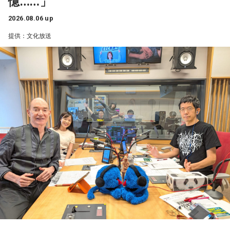
憶……」
舞台となる「ボートレース徳山」は、笠戸湾の奥に位置する
2026.08.06 up
海水面。周辺が山や島に囲まれているため強風が遮られ、年
提供：文化放送
間を通して穏やかな風が吹く「インコース有利」な水面とし
て知られている。
一方で、干満の差が激しいという特徴もあり、満潮に向かう
時間帯にはさばき勝負になることも。波乱の展開となれば、
全国トップクラスの広さを誇る水面で、潮位によってスター
ト時の景色が変わるため、各レーサーの動向にも注目が集ま
る。
当番組は、現地・ボートレース徳山から生中継。地元・山口
放送（KRY）のラジオパーソナリティ・原田かおりをゲスト
に迎え、実況・進行を文化放送の高橋将市アナウンサーが担
当し、緊迫した空気と現地の熱気を、音声ならではの圧倒的
な臨場感で全国のリスナーへ伝える。