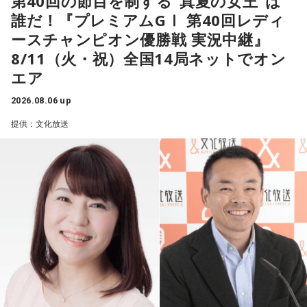
第40回の節目を制する“真夏の女王”は
ど。そういう考えができない人は総理大臣にふさわしくない
サーたち。優勝賞金1,300万円と、「真夏の女王」の称号を懸
の貿易相手国で、いまは違うけど最大のインバウンドの流入
誰だ！『プレミアムGⅠ 第40回レディ
わけです」
け、白熱のレースを繰り広げる。
国だし、投資国で。本来、隣国同士が角突き合わせるなんて
ースチャンピオン優勝戦 実況中継』
愚かなことはあり得ない。そうなることを承知したうえで言
このあと高市政権に関する解説が続いた。
8/11（火・祝）全国14局ネットでオン
舞台となる「ボートレース徳山」は、笠戸湾の奥に位置する
ったんですか、と。それはなんのために、ということにな
エア
海水面。周辺が山や島に囲まれているため強風が遮られ、年
る」
間を通して穏やかな風が吹く「インコース有利」な水面とし
2026.08.06 up
て知られている。
青木
「対中感情が悪い、というのは恐らく、日本国民の多く
提供：文化放送
一方で、干満の差が激しいという特徴もあり、満潮に向かう
がそう感じているところもある。メディアが煽ったり政治が
時間帯にはさばき勝負になることも。波乱の展開となれば、
煽ったりもしてきたけど。あれはある種のポピュリズム的な
全国トップクラスの広さを誇る水面で、潮位によってスター
発言に近かった、という面も持つ、ということでしょうか」
ト時の景色が変わるため、各レーサーの動向にも注目が集ま
る。
金子勝
「ポピュリズムの面もあるけれど。もう少し言うと、
すべてを考慮したうえで、すべてをとることはできない。バ
当番組は、現地・ボートレース徳山から生中継。地元・山口
ランスをとると言っても、あれもこれも、というのは無理な
放送（KRY）のラジオパーソナリティ・原田かおりをゲスト
ので。計算したうえで何がもっとも利益があるか、と思考す
に迎え、実況・進行を文化放送の高橋将市アナウンサーが担
るプロセスが消えていて。ある種のイデオロギーみたいなも
当し、緊迫した空気と現地の熱気を、音声ならではの圧倒的
のでボン、といってそれを貫くことが政治だと思い込んでい