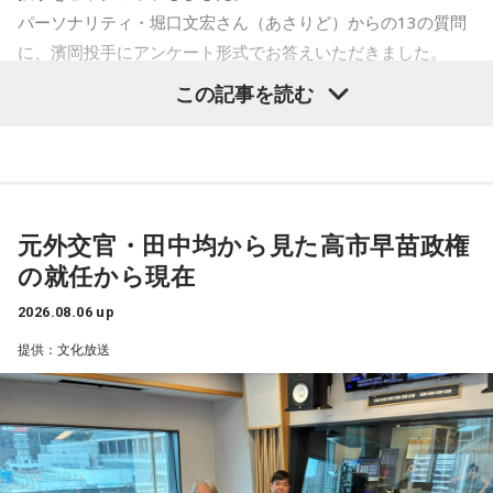
/ First Love is Never Returned / フジタカコ / Black petrol /
パーソナリティ・堀口文宏さん（あさりど）からの13の質問
Fluffy / BlueVeil / Baby Canta / BESPER / berry meet /
に、濱岡投手にアンケート形式でお答えいただきました。
10．野球以外での「こだわり」はありますか？
HONEBONE / MĀRAJAQK / まおた / maya twiggy / めっちゃ
サウナでの整え方
この記事を読む
美人 / メリクレット / 望月ヒナタ / 山合圭吾 / 山本大斗 / 吉凶
1．身長、体重、足のサイズ
わからず、 / Yobahi / LAZWARD PIANO / ラナメリサ /
176cm、90kg、27cm
11．最近嬉しかったことはなんですか？
Laughing Hick / Lala / Lyka / Яu-a / ルサンチマン /
後輩達の夏の大会の活躍
2．「蒼太」という名前の由来は？
LEODRAT / Redhair Rosy / 浪漫派マシュマロ / WORSTRASH
両親の好きな色が青なので、自然色に近い「蒼」と低出生体
12．川和高校は神奈川県内トップクラスの進学校だと伺って
元外交官・田中均から見た高市早苗政権
10/12(月・祝) 出演
重だったので「太」を組み合わせました
います。大学進学ではなくプロの道を志した理由を、教えて
の就任から現在
ao / 青木陽菜 / ELEVEN OCEAN / インタールード / V;error /
いただけますか？ また、高校時代に学んだことでプロの世
3．プロに入ってからの初任給は何に使いましたか？
汐れいら / aint lindy / Esteban / Ettone / ENEMY FLECK /
2026.08.06 up
界でも役立っていることがあれば教えてください。
野球のベルト
えんぷてい / o_all / All I Clacks / OSHIKIKEIGO / OddRe: / お
プロ野球という最高峰の環境でプレーしたかったので、高卒
提供：文化放送
風呂と街灯 / カドマチ / 上川周平とじゃがいもフィルハーモ
でのプロを目指して入学しました。
4．コンビニで必ず買うものは？
ニー / かわにしなつき / きのぽっぽ / cupid tem / ぎゅる子 /
川和高校野球部監督の平野先生に週一回コメントを貰ってい
サラダチキン
Guiano / Ku:ui / kurage / クレイジーウォウウォ!! / Groggy-
た野球ノートは今でも毎日記入して日々の練習の質の向上に
Froggy / #KTCHAN / KEPURA / 声にならないよ / Cosmic
役立っています。
5．座右の銘
Mauve / こたに / THE・ステレオギャング / 最強マンボウ修