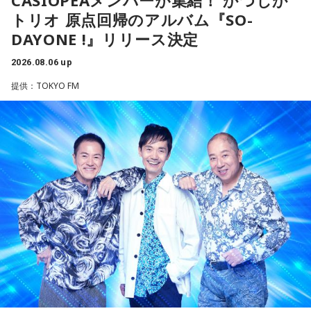
CASIOPEAメンバーが集結！ かつしか
得や正解より、なぜか惹かれるものを大切にしてみてくださ
よる、かつしかトリオが、4枚目のオリジナルアルバム『SO-
今日は火星にバーテックスというポイントが重なる日。運命
トリオ 原点回帰のアルバム『SO-
い。心が喜ぶ選択が新しいご縁につながるかも。夜は好きな
DAYONE !』を10月14日（水）にリリースすることを発表し
に導かれ、新時代の生き方やお役目に気がついたり、直感が
音楽を聴きながら、叶えたい未来をイメージしてね。
ました。近年、海外の若いリスナーを中心に再び注目を集め
DAYONE !』リリース決定
降りてきたりするかも！ ぜひアドバイスを参考に行動してみ
ているJ-Fusion。本作は、その王道ともいえる爽快かつパワフ
てくださいね。
2026.08.06 up
【8位】乙女座（おとめ座）
ルなサウンドへ原点回帰した、かつしかトリオ渾身のニュー
「ちゃんとしなきゃ」を少し緩めると、毎日がもっと楽しく
アルバムとなっています。
提供：TOKYO FM
■監修者プロフィール：月野さやか（つきの・さやか）
なりそうです。効率や正しさだけではなく、自分が心地よく
東京・池袋占い館セレーネ所属。元野村證券トップセールス
続けられる方法を探してみて。仕事のやり方を変えるのもお
アルバムタイトルのきっかけとなったのは、あるコンサート
という異色の経歴を持つ占星術師。自身の人生の転機をきっ
すすめ。今日は一つだけ「やらなくていいこと」を決めてみ
での出来事。演奏後のMCで、メンバーとファンが「やっぱり
かけにホロスコープと出会い、星よみによる人生プロデュー
ましょう。
J-Fusionは良いよね」という思いを分かち合うなかで生まれた
スの道へ。著書『山芋シンデレラ』。経営者から個人まで幅
言葉が、「SO-DAYONE !（そうだよね！）」でした。この言
広くサポートしている。
【9位】牡牛座（おうし座）
葉から着想を得た向谷 実を中心に制作が進められ、短期間で
Webサイト：
https://selene-uranai.com/
いつもの安心感から少しだけ外へ出てみると、新しい楽しみ
アルバムの骨格が作り上げられていきました。
YouTube：
https://www.youtube.com/@ataru-uranai
が見つかりそう。大きく変える必要はありません。「ちょっ
と気になる」を試してみるくらいで十分です。今日は行って
レコーディングでは、メンバーがそれぞれの演奏環境で個別
みたいお店や場所を一つ探して、誰かを誘ってみてくださ
に収録する手法を採用。各パートを緻密に構築することで、
い。
フュージョンならではの精密なアレンジと、3人それぞれの個
性が際立つ強固なアンサンブルを実現しています。制作を進
【10位】蟹座（かに座）
めるなかでは、かつしかトリオにとっても多くの新たな発見
周りを喜ばせることに一生懸命になりすぎて、自分の楽しみ
や気づきが生まれ、それらが楽曲をさらに発展させる原動力
を忘れていないか確認したい日。今日は誰かのためではなく
となっていきます。メンバーそれぞれが培ってきた経験と感