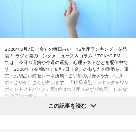
炙らないほうがおすすめです」と、地元ならではの楽しみ方
「もっと面白いことがしたい！」という気持ちが未来を動か
も教えてくれました。
します。今までのやり方にこだわらず、楽しそうな方へ進ん
でみると思わぬ展開が待っていそう。少し大胆なくらいで
さらに、「末廣ブルース」も外せない1軒です。建物のレトロ
OK。今日はこの夏やりたいことを一つ予定に書き込んでみ
感が魅力の豚串専門店で、「タンだとかハラミだとかハツ、
て！
レバーとかを味わいながら、昔ながらの雰囲気が楽しめる」
と話します。「けっこうペッパーが強めで、かなりおいしい
【5位】牡羊座（おひつじ座）
豚串です」と太鼓判を押しました。
2026年8月7日（金）の毎日占い「12星座ランキング」を発
あなたの行動力が誰かの心に火をつける日。今日は周りの反
表！ ラジオ発のエンタメニュース＆コラム「TOKYO FM＋」
応を気にするより「私はこれがやりたい！」を大切にしてみ
お気に入りのステーキ店を尋ねられると、ゴリさんは「エメ
では、今日の運勢や今週の運勢、心理テストなどを配信中で
て。あなたが楽しそうに動くほど仲間も集まってきそうで
ラルドです」と即答。なかでもプレミアムリブステーキにつ
す。2026年（令和8年）8月7日（金）のあなたの運勢を、東
す。今夜、明日すぐできる小さな一歩を決めてから寝てみて
いては、「脂の乗り方、柔らかさ、肉の質がもうレベルが違
京・池袋占い館セレーネ所属・占い師の月野さやか（つき
ね。
います」と熱く語り、長年愛される名店の魅力を紹介しまし
の・さやか）さんが占います。「12星座別ランキング＆ワン
た。
ポイントアドバイス」第1位は水瓶座（みずがめ座）！ あな
【6位】獅子座（しし座）
たの星座は何位……？
太陽が獅子座を照らす今は、自分の人生を自分で演出してい
一方、「お手紙を書きたくなる場所」を尋ねられると、迷わ
この記事を読む
くとき。「もっと私らしくていい」と許可を出すことで魅力
ず「沖縄の海」と回答。水中眼鏡をつけて海に潜り、「音を
が開いていきます。遠慮せず好きなことを表現してみて。夜
塞がれた瞬間に、幻想的な世界を勝手に水が演出してくれ
は理想の自分になったつもりで未来を想像してみましょう。
る」と表現します。さらに、水中から見上げる水面には「太
陽の光に反射した美しい光のライン」が広がり、「365日飽
【1位】水瓶座（みずがめ座）
【7位】魚座（うお座）
きない。同じ顔を見せないんですよ、自然が」と、その美し
「もっと自由でいいんだ！」と、自分らしい生き方が見えて