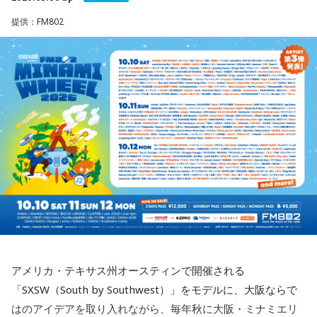
ているJ-Fusion。本作は、その王道ともいえる爽快かつパワフ
に導かれ、新時代の生き方やお役目に気がついたり、直感が
通して聴くことで生まれる深い没入感も、本作の大きな魅力
ルなサウンドへ原点回帰した、かつしかトリオ渾身のニュー
提供：FM802
降りてきたりするかも！ ぜひアドバイスを参考に行動してみ
のひとつ。
アルバムとなっています。
てくださいね。
ブックレットには、メンバー3人がそれぞれの視点から楽曲や
アルバムタイトルのきっかけとなったのは、あるコンサート
■監修者プロフィール：月野さやか（つきの・さやか）
制作背景を語るセルフライナーノーツに加え、今回のレコー
での出来事。演奏後のMCで、メンバーとファンが「やっぱり
東京・池袋占い館セレーネ所属。元野村證券トップセールス
ディングで使用した楽器の解説を写真とともに掲載。演奏に
J-Fusionは良いよね」という思いを分かち合うなかで生まれた
という異色の経歴を持つ占星術師。自身の人生の転機をきっ
込められた思いや、サウンドを形作った楽器の特徴を知りな
言葉が、「SO-DAYONE !（そうだよね！）」でした。この言
かけにホロスコープと出会い、星よみによる人生プロデュー
がらアルバムを聴くことで、楽曲の細部や各メンバーのプレ
葉から着想を得た向谷 実を中心に制作が進められ、短期間で
スの道へ。著書『山芋シンデレラ』。経営者から個人まで幅
イに新たな発見が生まれ、作品をより深く味わうことができ
アルバムの骨格が作り上げられていきました。
広くサポートしている。
るでしょう。
Webサイト：
https://selene-uranai.com/
レコーディングでは、メンバーがそれぞれの演奏環境で個別
YouTube：
https://www.youtube.com/@ataru-uranai
J-Fusionの魅力を現代に響かせるとともに、進化を続けるかつ
に収録する手法を採用。各パートを緻密に構築することで、
しかトリオの現在地と新たな可能性を示す1枚がここに完成し
フュージョンならではの精密なアレンジと、3人それぞれの個
ました。
性が際立つ強固なアンサンブルを実現しています。制作を進
めるなかでは、かつしかトリオにとっても多くの新たな発見
や気づきが生まれ、それらが楽曲をさらに発展させる原動力
◆メンバー3人による恒例の全曲試聴会を生配信
となっていきます。メンバーそれぞれが培ってきた経験と感
アメリカ・テキサス州オースティンで開催される
性を持ち寄りながら、これまでにないアプローチにも向き合
8月7日（金）19:00より、かつしかトリオのメンバー3人によ
「SXSW（South by Southwest）」をモデルに、大阪ならで
ったことで、3人の新たな可能性を感じさせる作品へと仕上が
る恒例の全曲試聴会をYouTubeで生配信します。メンバーの
はのアイデアを取り入れながら、毎年秋に大阪・ミナミエリ