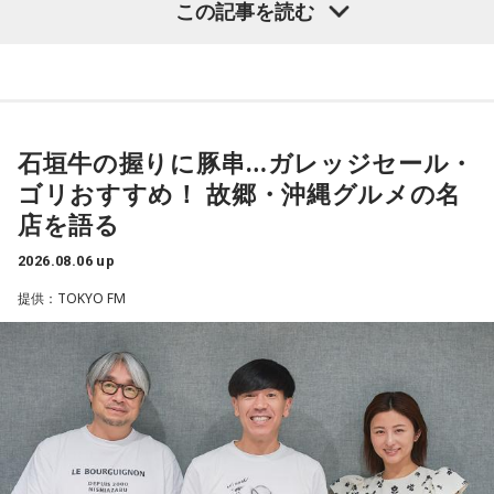
この記事を読む
（左から）パーソナリティの小山薫堂、ゴリさん、宇賀なつ
み
◆“笑いは武器”と気づいた少年時代
石垣牛の握りに豚串…ガレッジセール・
ゴリさんは、1972年沖縄県那覇市生まれ。沖縄の本土復帰か
らわずか1週間後に生まれた“復帰っ子”です。1995年に中学時
ゴリおすすめ！ 故郷・沖縄グルメの名
代の同級生・川田広樹さんとガレッジセールを結成し、バラ
店を語る
エティ番組などで人気を集めました。2006年からは映画監督
としても活動。2019年公開の映画「洗骨」はモスクワ国際映
2026.08.06 up
画祭に出品されるなど国内外で高い評価を受け、日本映画監
提供：TOKYO FM
督協会新人賞を受賞しました。また、「おきなわ新喜劇」の
旗揚げやYouTube「ゴリ★オキナワ」などを通じて、故郷・
沖縄の魅力を発信し続けています。
本土復帰当時の記憶はありませんが、「僕らは“復帰っ子”と言
われている」と話すゴリさん。両親からは、復帰直後の沖縄
の活気や、ドルから円への切り替えをめぐる混乱を聞いて育
ちました。なかでも「『円になったほうがお金が減る』と文