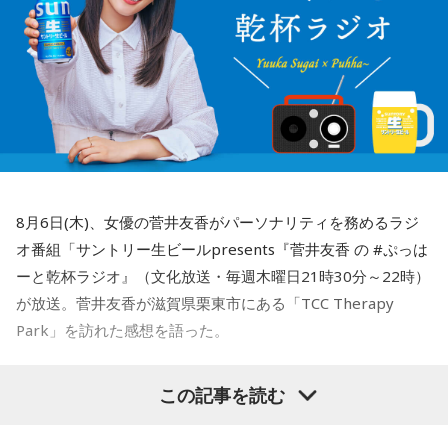
8月6日(木)、女優の菅井友香がパーソナリティを務めるラジ
オ番組「サントリー生ビールpresents『菅井友香 の #ぷっは
ーと乾杯ラジオ』（文化放送・毎週木曜日21時30分～22時）
が放送。菅井友香が滋賀県栗東市にある「TCC Therapy
Park」を訪れた感想を語った。
-「素晴らしい素敵な取り組み」-
この記事を読む
菅井は、カンテレ競馬のYouTubeチャンネルで投稿されてい