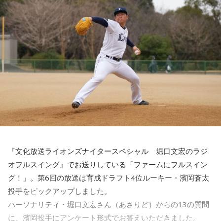
hunny / Grape Kiki / クロムレイリー / GeTO / COPES / ココ
※ライブの詳細は公式サイトをご確認ください
イン握手会
ラシカ / Cosmola / kohamo / ゴホウビ / サカキナオ / THE
後半の「AKB48研究所！」のコーナーでは、AKB48について
開催日：2026年10月17日（土）
KING OF ROOKIE / 佐久間龍星 / TheΣ / 札幌某所 / THE
徹底調査！ 8月19日発売の68thシングル『好きish』について
開催時間：14:00スタート（集合時間：13:45）
＜かつしかトリオ プロフィール＞
HAMIDA SHE'S / the bercedes menz / さらさ (Band Set) /
選抜メンバー・新井彩永が曲の聴きどころ、すでに再生回数
開催店舗：タワーレコード新宿店 9Fイベントスペース
2021年、初期CASIOPEAに在籍した櫻井哲夫（Ba）、神保 彰
※詳細は公式サイトをご確認ください
三四少女 / She Side Ship / Jene / chef's / Ciely / シトナユイ
が700万回を超えたMVの内容について語るほか、行天優莉奈
（Dr）、向谷 実（Key）によって結成。2022年に配信された
/ 至福ぽんちょ / SYAYOS / 13.3g / Jonah / 杉本ラララ / 鈴木
が参加しているカップリング曲『渦の巻き方』についても詳
新曲はiTunes Storeジャズチャート1位を獲得し、全国7か所
実貴子ズ / スパノヴァ特急 / speel plaats / 3markets[ ] / セ
のホールツアーは各地で大きな熱狂をもって迎えられた。
しく伺います。行天優莉奈が今年3月まで活動していた
＜リリース情報＞
2023年、オリジナル1stアルバム『M.R.I_ミライ』を発表。先
カンドバッカー / セブンス・ベガ / Chimothy→ / ちゃくら /
「KLP48」時代のエピソードも大公開！ このほか、9月26日
行配信したタイトル曲も連続してジャズチャート1位となり、
チョーキューメイ / D’ypcys / Tyrkouaz / テレビ大陸音頭 /
（土）・27日（日）にKアリーナ横浜で開催される「THREE
3度目の全国ツアーはソールドアウト続出。2024年、さらに
アルバム『SO-DAYONE !』
Togoz / tonerico / ドミノンストップ / 中島寂 / ニューアヤカ
CONCEPTS LIVE」の詳細情報などAKB48情報満載の30分で
突き抜けたサウンドで構築された2ndアルバム『ウチュウノ
/ NEK! / ネ★ナイト / Bye-Bye-Handの方程式 / Pastel Tang
アバレンボー』をリリース。それに伴うホールツアーは前回
す！
発売日：2026年10月14日（水）
を大きく上回る動員を記録した。
Club / パスピエ / harha / HALLEY / Hello Hello / Be my Girl
『文化放送ライオンズナイタースペシャル 堀口文宏のラジ
仕様：CD
/ ピストン少女 / HIKKA / 秘めごと / ひゅ〜どろん / POOLS /
解説は、日本経済新聞客員編集委員の鈴木亮、進行はフリー
オフルスイング』でお送りしている「ファームにフルスイン
レーベル：ヤマハミュージックコミュニケーションズ
そして2025年秋には巨匠ドン・マレーをエンジニアに迎えた
FUJIBASE / BLACK BERRY TIMES / a frankenlouie / ブラン
アナウンサーの栗林さみ。
グ！」。第6回の放送は育成ドラフト4位ルーキー・濱岡蒼太
LAレコーディングによる3rdアルバム『“Organic” feat. LA
デー戦記 / フリージアン / Voice Connect / the Po / bokula. /
＜収録曲＞
Strings』をリリース。続いておこなわれたツアーも大盛況の
投手をピックアップしました。
01. Twilight Run
PompadollS / Massclub / まつむら かなう / 丸山純奈 / ミー
うちに幕を閉じた。続く2026年は台北、ソウルで初の海外公
パーソナリティ・堀口文宏さん（あさりど）からの13の質問
02. SO-DAYONE !
演を開催。大熱狂の観客はワールドワイドの人気を裏付ける
マイナー / MisiiN / 皆川溺集合体 / mibuki / muk / Maverick
に、濱岡投手にアンケート形式でお答えいただきました。
03. Cobalt Express