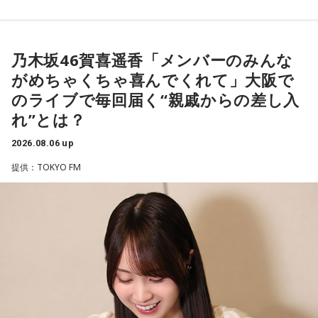
る「菅井友香のウマ友になってくれませんか？」の動画撮影
でTCC Therapy Parkを訪問。「ずっと行きたかった場所だっ
た」と喜びを語った。
乃木坂46賀喜遥香「メンバーのみんな
がめちゃくちゃ喜んでくれて」大阪で
TCC Therapy Parkは「馬を救い、人を助ける」をコンセプト
のライブで毎回届く“親戚からの差し入
に、競走馬として活躍した後、ケガやさまざまな事情によっ
れ”とは？
て引退を余儀なくされた馬たちの新たな居場所を提供する施
設。引退後すぐに次の活躍先が決まらない馬たちの受け皿と
2026.08.06 up
して、全国の乗馬施設に繋げたり、ホースセラピーで活躍す
提供：TOKYO FM
る道を探すなど、馬たちの“第二の馬生”を支えている。
施設で話を聞いた菅井は、「そういう場所があってよかった
な、素晴らしい素敵な取り組みだなと実際に行かせていただ
いて思いました」と感想を述べ、競走生活を終えた馬たちが
新たな役割を得られる環境の大切さを実感したという。
また、菅井は競馬の仕事をきっかけにTCCの活動を知ったそ