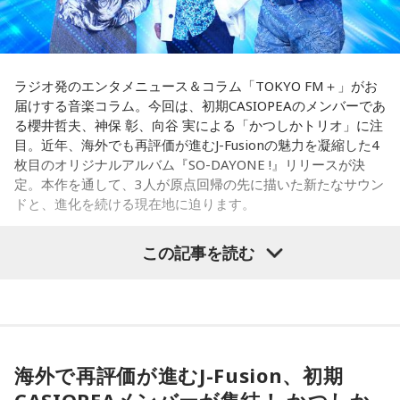
周りを喜ばせることに一生懸命になりすぎて、自分の楽しみ
します。今までのやり方にこだわらず、楽しそうな方へ進ん
を忘れていないか確認したい日。今日は誰かのためではなく
でみると思わぬ展開が待っていそう。少し大胆なくらいで
「私が嬉しいから」を選んでみてください。今夜は自分だけ
OK。今日はこの夏やりたいことを一つ予定に書き込んでみ
の小さなご褒美時間を作ると心が整いそうです。
て！
ラジオ発のエンタメニュース＆コラム「TOKYO FM＋」がお
【11位】山羊座（やぎ座）
届けする音楽コラム。今回は、初期CASIOPEAのメンバーであ
【5位】牡羊座（おひつじ座）
頑張ることが当たり前になっているなら、今日は少し力を抜
る櫻井哲夫、神保 彰、向谷 実による「かつしかトリオ」に注
あなたの行動力が誰かの心に火をつける日。今日は周りの反
いてみて。成果を出すことだけが人生の豊かさではありませ
目。近年、海外でも再評価が進むJ-Fusionの魅力を凝縮した4
応を気にするより「私はこれがやりたい！」を大切にしてみ
ん。楽しい、心地いいという感覚を取り戻すことで次の流れ
枚目のオリジナルアルバム『SO-DAYONE !』リリースが決
て。あなたが楽しそうに動くほど仲間も集まってきそうで
が見えてきます。今日は仕事を早めに切り上げて好きなこと
定。本作を通して、3人が原点回帰の先に描いた新たなサウン
す。今夜、明日すぐできる小さな一歩を決めてから寝てみて
をして過ごして。
ドと、進化を続ける現在地に迫ります。
ね。
【12位】蠍座（さそり座）
【6位】獅子座（しし座）
この記事を読む
心の奥で「もうこのままでは違う」と感じていたことが浮か
太陽が獅子座を照らす今は、自分の人生を自分で演出してい
かつしかトリオ（左から：櫻井哲夫、神保 彰、向谷 実）
び上がるかもしれません。でも、それは生き方を変えるため
くとき。「もっと私らしくていい」と許可を出すことで魅力
の大切なサイン。無理に答えを出さず、本音を大切にしてみ
が開いていきます。遠慮せず好きなことを表現してみて。夜
て。夜は「本当はどうしたい？」と自分に問いかけてみまし
は理想の自分になったつもりで未来を想像してみましょう。
ょう。今日はスマホから離れて、好きな音楽や香りと一緒に
◆ファンとの会話から生まれた「SO-DAYONE !」
ゆっくり過ごしましょう。
【7位】魚座（うお座）
海外で再評価が進むJ-Fusion、初期
直感の中に「これからの幸せ」のヒントが隠れていそう。損
伝説的フュージョンバンド、カシオペアの初期メンバー3人に
【今日の一言メッセージ】