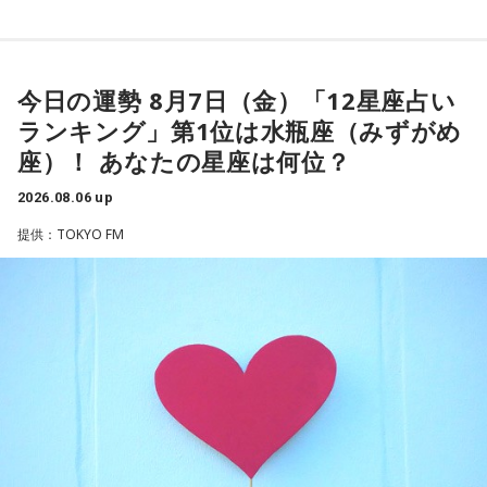
さらに、ショートフィルムの賞を受賞した際には、憧れだっ
◆“笑いは武器”と気づいた少年時代
た松田聖子さんからトロフィーを受け取る機会もありまし
た。思いを伝えようとしたものの、感激のあまり「文法はめ
今日の運勢 8月7日（金）「12星座占い
ゴリさんは、1972年沖縄県那覇市生まれ。沖縄の本土復帰か
ちゃくちゃだし、早口で喋ったもんだから、ただただ引きつ
らわずか1週間後に生まれた“復帰っ子”です。1995年に中学時
ランキング」第1位は水瓶座（みずがめ
らせてしまいました」と当時を振り返り、苦笑いを見せまし
代の同級生・川田広樹さんとガレッジセールを結成し、バラ
座）！ あなたの星座は何位？
た。
エティ番組などで人気を集めました。2006年からは映画監督
としても活動。2019年公開の映画「洗骨」はモスクワ国際映
2026.08.06 up
画祭に出品されるなど国内外で高い評価を受け、日本映画監
提供：TOKYO FM
督協会新人賞を受賞しました。また、「おきなわ新喜劇」の
ゴリさん
旗揚げやYouTube「ゴリ★オキナワ」などを通じて、故郷・
沖縄の魅力を発信し続けています。
◆故郷・沖縄で味わう絶景とグルメ
本土復帰当時の記憶はありませんが、「僕らは“復帰っ子”と言
われている」と話すゴリさん。両親からは、復帰直後の沖縄
沖縄を訪れたらぜひ足を運んでほしい場所として、ゴリさん
の活気や、ドルから円への切り替えをめぐる混乱を聞いて育
は国際通り近くの「せんべろ街」を紹介しました。「そこだ
ちました。なかでも「『円になったほうがお金が減る』と文
け東南アジアの空気感もあるので、1つの場所で2つの旅行を
句を言っていた」というエピソードは、当時ならではの出来
しているみたい」と、その独特の魅力を語ります。
事として印象に残っているそうです。
なかでもおすすめとして挙げたのが「米仙」です。お酒3杯に