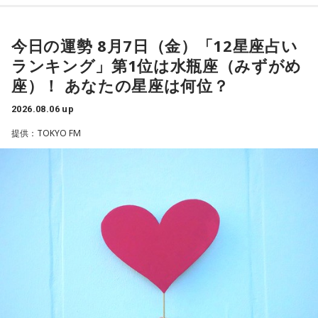
【1位】水瓶座（みずがめ座）
た松田聖子さんからトロフィーを受け取る機会もありまし
る」と表現します。さらに、水中から見上げる水面には「太
「もっと自由でいいんだ！」と、自分らしい生き方が見えて
た。思いを伝えようとしたものの、感激のあまり「文法はめ
陽の光に反射した美しい光のライン」が広がり、「365日飽
きそうな日。義務で続けてきたことより、楽しくて夢中にな
ちゃくちゃだし、早口で喋ったもんだから、ただただ引きつ
きない。同じ顔を見せないんですよ、自然が」と、その美し
今日の運勢 8月7日（金）「12星座占い
れることを選ぶと流れが変わります。人と違っても大丈夫。
らせてしまいました」と当時を振り返り、苦笑いを見せまし
さを語りました。そして海へ向け、「『美しくいてくれてあ
ランキング」第1位は水瓶座（みずがめ
今夜にでも「本当はこう生きたい」を自由に書き出してみ
た。
りがとう』という手紙は書きたくなります」と、故郷への深
て。
座）！ あなたの星座は何位？
い愛情をのぞかせました。
2026.08.06 up
【2位】双子座（ふたご座）
最後に、ゴリさんが「今、想いを伝えたい方」として名前を
ゴリさん
思いがけない誘いや情報が、次の展開を連れてくるかも！今
挙げたのは、ボクシング元世界王者の具志堅用高さんでし
提供：TOKYO FM
日は考え込むより、面白そうな方へ軽やかに動いてみるのが
た。今年で世界王座獲得から50年という節目の年を迎えるこ
正解です。誰かとの会話から人生のヒントが見つかる予感
とに触れ、「手紙を書きたい」と温かい想いを語りました。
◆故郷・沖縄で味わう絶景とグルメ
も。今日は気になる人に自分から連絡してみて。
＜番組概要＞
沖縄を訪れたらぜひ足を運んでほしい場所として、ゴリさん
【3位】天秤座（てんびん座）
番組名：日本郵便 SUNDAY'S POST
は国際通り近くの「せんべろ街」を紹介しました。「そこだ
今日から金星が天秤座へ！！あなた本来の魅力がグッと高ま
放送日時：毎週日曜 15:00～15:50
け東南アジアの空気感もあるので、1つの場所で2つの旅行を
る時。人とのご縁にも恵まれやすく、嬉しいお誘いや出会い
パーソナリティ：小山薫堂、宇賀なつみ
しているみたい」と、その独特の魅力を語ります。
があるかもしれません。少しおしゃれして人に会うのもおす
番組Webサイト：
https://www.tfm.co.jp/post/
すめ。今日は鏡の前で「今の自分が好きなところ」を3つ見つ
番組公式X：
@sundayspost1
なかでもおすすめとして挙げたのが「米仙」です。お酒3杯に
けて褒めてみて！
寿司5貫の組み合わせがリーズナブルな価格で楽しめ、「石垣
牛の握りが絶品」だと紹介。「炙りと生があるんですけど、
【4位】射手座（いて座）