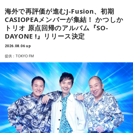
直感の中に「これからの幸せ」のヒントが隠れていそう。損
さを語りました。そして海へ向け、「『美しくいてくれてあ
きそうな日。義務で続けてきたことより、楽しくて夢中にな
海外で再評価が進むJ-Fusion、初期
得や正解より、なぜか惹かれるものを大切にしてみてくださ
りがとう』という手紙は書きたくなります」と、故郷への深
れることを選ぶと流れが変わります。人と違っても大丈夫。
い。心が喜ぶ選択が新しいご縁につながるかも。夜は好きな
CASIOPEAメンバーが集結！ かつしか
い愛情をのぞかせました。
今夜にでも「本当はこう生きたい」を自由に書き出してみ
音楽を聴きながら、叶えたい未来をイメージしてね。
て。
トリオ 原点回帰のアルバム『SO-
最後に、ゴリさんが「今、想いを伝えたい方」として名前を
DAYONE !』リリース決定
【8位】乙女座（おとめ座）
挙げたのは、ボクシング元世界王者の具志堅用高さんでし
【2位】双子座（ふたご座）
「ちゃんとしなきゃ」を少し緩めると、毎日がもっと楽しく
た。今年で世界王座獲得から50年という節目の年を迎えるこ
思いがけない誘いや情報が、次の展開を連れてくるかも！今
2026.08.06 up
なりそうです。効率や正しさだけではなく、自分が心地よく
とに触れ、「手紙を書きたい」と温かい想いを語りました。
日は考え込むより、面白そうな方へ軽やかに動いてみるのが
続けられる方法を探してみて。仕事のやり方を変えるのもお
提供：TOKYO FM
正解です。誰かとの会話から人生のヒントが見つかる予感
すすめ。今日は一つだけ「やらなくていいこと」を決めてみ
＜番組概要＞
も。今日は気になる人に自分から連絡してみて。
ましょう。
番組名：日本郵便 SUNDAY'S POST
放送日時：毎週日曜 15:00～15:50
【3位】天秤座（てんびん座）
【9位】牡牛座（おうし座）
パーソナリティ：小山薫堂、宇賀なつみ
今日から金星が天秤座へ！！あなた本来の魅力がグッと高ま
いつもの安心感から少しだけ外へ出てみると、新しい楽しみ
番組Webサイト：
https://www.tfm.co.jp/post/
る時。人とのご縁にも恵まれやすく、嬉しいお誘いや出会い
が見つかりそう。大きく変える必要はありません。「ちょっ
番組公式X：
@sundayspost1
があるかもしれません。少しおしゃれして人に会うのもおす
と気になる」を試してみるくらいで十分です。今日は行って
すめ。今日は鏡の前で「今の自分が好きなところ」を3つ見つ
みたいお店や場所を一つ探して、誰かを誘ってみてくださ
けて褒めてみて！
い。
【4位】射手座（いて座）
【10位】蟹座（かに座）
「もっと面白いことがしたい！」という気持ちが未来を動か