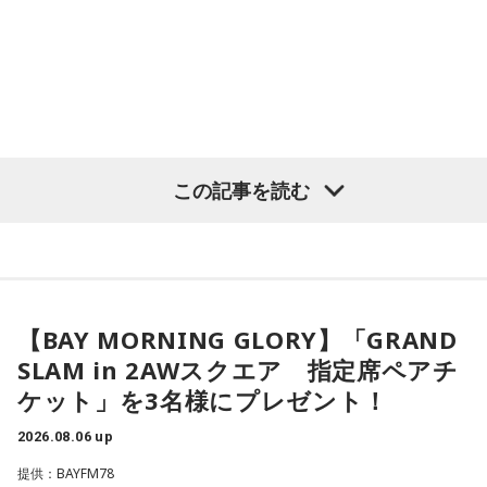
常井
「中には、かつての野中広務さんや森山𥙿さんのように
50を過ぎてから国政に進んだドンもいる。ではどういった状
況がそろうとドンが生まれるか。第1の条件は、圧倒的な他薦
です。藏内さんって県議10期。40年近く県議会にいるわけで
す」
この記事を読む
長野
「10期。ほう」
常井
「どの知事、どの県庁幹部よりも古株になります。議会
では自民党から共産党まで長年の付き合いがあって、気心が
知れているんですね。そうなると影響力が及ぶのは公共事業
【BAY MORNING GLORY】「GRAND
や予算だけではない。県内すべての選挙で誰に自民党の公認
SLAM in 2AWスクエア 指定席ペアチ
や推薦を出すのか、という決定権を握っている。あとは役
ケット」を3名様にプレゼント！
人、教職員、警察署員といった地方公務員の人事にも影響力
2026.08.06 up
を発揮することがあります」
提供：BAYFM78