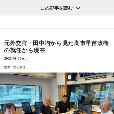
ものとなった。
Mom / meiyo / 名誉伝説 / mekakushe / MONONOKE / 桃色
04. Marmalade Island
この記事を読む
ドロシー / 808 / yummy'g / 『ユイカ』 / 夕方と猫 / YU’S
05. Paris-Nice
1．身長、体重、足のサイズ
06. Journey To Aurora
(ex.YUTORI-SEDAI) / yutori / 揺らいで凪 / 「夜と同時に、動
176cm、90kg、27cm
07. Last Train To Summer
き出す。」 / Rip van cats / RIP DISHONOR / リュベンス /
08. Black Ice
Re.ripe / ルイ / ろぜっと° / wapiti
2．「蒼太」という名前の由来は？
09. TANBI（耽美）
両親の好きな色が青なので、自然色に近い「蒼」と低出生体
10.TanTan
元外交官・田中均から見た高市早苗政権
10/11(日) 出演
重だったので「太」を組み合わせました
の就任から現在
Arche / Ayllton / 青いガーネット / Aonowa / AKAMONE /
＜かつしかトリオライブ情報＞
Akyk / あすなろ白昼夢 / Absolute area / AND CALL. /
3．プロに入ってからの初任給は何に使いましたか？
2026.08.06 up
『かつしかトリオ COBALT EXPRESS TOUR 2026』
UNFAIR RULE / Iga Nana / ISHIGURE / 171 / IBUKI /
野球のベルト
10月24日（土）@東京 かつしかシンフォニーヒルズ モーツ
提供：文化放送
irienchy / インナージャーニー / WeekendAll / Wisteria /
ァルトホール ※ソールドアウト！
4．コンビニで必ず買うものは？
10月31日（土）@福岡 福岡市民ホール 中ホール
UEBO / Wash My Friday / ウルトラ寿司ふぁいやー / エイハ
11月03日（火・祝）@大阪 森ノ宮ピロティホール
サラダチキン
ブ / えびちる / エルスウェア紀行 / ENBASE / オートコード /
11月07日（土）@愛知 中日ホール
oh!! 真珠s / osage / Ochunism / Offo tokyo / おとなりにぎん
11月13日（金）@東京 東京国際フォーラム ホールC
5．座右の銘
が計画 / katawara / KamiCat / Khamai Leon / カライドスコ
※ライブの詳細は公式サイトをご確認ください
努力
ープ / 川後陽菜 & YONAKA Band / CAT ATE HOTDOGS / 極
東飯店 / Gill Snatch / QOOPIE / Good Grief / Cloudy / 海月に