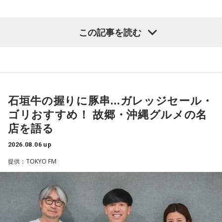
物が同じ県内にたくさんいることが、ドンを生み出す第2の条
件です」
この記事を読む
長野
「はい」
常井
「というのは、県議会の自民党も国会議員の系列ごとに
分かれていて。知事選や市長選があると保守分裂になってし
まうんですね。その間をつなぐ調整役が必要になると。実
石垣牛の握りに豚串…ガレッジセール・
際、福岡県は90年代まで革新県政、社会党系の知事がいたん
ゴリおすすめ！ 故郷・沖縄グルメの名
ですが。バラバラになった自民党を束ねる役割を果たしたの
店を語る
が藏内さんだった。藏内さんは国会議員が就くことが多い自
2026.08.06 up
民党県連会長にもなれた。ドンは保守分裂の中で育つんです
提供：TOKYO FM
ね」
放送ではさらにドンの実態についての解説が続いた。