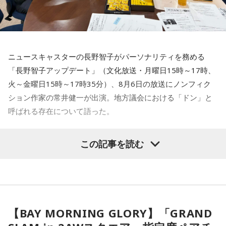
た！
それに、いつも大阪でライブをするとき、私の親戚の皆さん
がぶどうの差し入れをしてくれるの。それも食べた！ メンバ
ーのみんながめちゃくちゃ喜んでくれて、楽しかったな～！
ニュースキャスターの長野智子がパーソナリティを務める
大阪公演の前の日もお仕事だったんですけど、そのお仕事が
「長野智子アップデート」（文化放送・月曜日15時～17時、
終わったらすぐ大阪に帰って、ちょっとだけ（愛猫の）まろ
火～金曜日15時～17時35分）、8月6日の放送にノンフィク
んにも会えたんですよ。それで、その次の日にライブをし
ション作家の常井健一が出演。地方議会における「ドン」と
て、家族が観に来てくれて、帰ったという大阪ライフでした
ね。
呼ばれる存在について語った。
「551」のCMのモノマネもやらせていただいたんですよ。
鈴木敏夫（文化放送解説委員）
「福岡県議会で浮上した、議
この記事を読む
「551の豚まんがあるとき？ ないとき？」っていうCMがある
長ポストをめぐる現金授受疑惑です。その渦中にいる藏内勇
んですけど、それの乃木坂46バージョンをみんなでやりたく
夫議長は県議10期を重ね、全国都道府県議会議長会の会長で
て、「私が『乃木坂があるとき！』って言ったら喜んで、
『乃木坂がないとき……』って言ったら悲しんでください！」
もあります。国政に影響を及ぼす地方のドンとして知られて
っていうのをアンコールでやったんです（笑）。
います」
【BAY MORNING GLORY】「GRAND
リスナーちゃんはそのことを言ってくれていて、それも楽し
常井健一
「『ドン』はスペイン語に由来する外来語です。ボ
かった！ 私も大阪に行く前から「みんなでやれたら楽しいだ