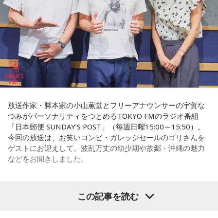
句を言っていた」というエピソードは、当時ならではの出来
事として印象に残っているそうです。
小学生の頃に、「旅行に行こう」と言われて沖縄を離れ、大
阪へ。しかし翌朝、父親の姿はなく、「今日からおじさんと
おばさんと暮らすんだよ」と告げられます。「映画みたいな
嘘みたいな話で」と振り返るように、突然始まった新生活に
戸惑い、転校先でも誰とも話せない日々が続きました。
孤独を感じるなかで、「何かしなきゃ」との思いから、クラ
放送作家・脚本家の小山薫堂とフリーアナウンサーの宇賀な
スの人気者の行動を観察。「面白いことをやると人が集ま
つみがパーソナリティをつとめるTOKYO FMのラジオ番組
る」という気づきを得て、掃除の時間に机の上で松田聖子さ
「日本郵便 SUNDAY’S POST」（毎週日曜15:00～15:50）。
んの「青い珊瑚礁」を歌いながら一発芸を披露。最初は教室
今回の放送は、お笑いコンビ・ガレッジセールのゴリさんを
が静まり返ったものの、その後は「あんなに無口だった転校
ゲストにお迎えして、波乱万丈の幼少期や故郷・沖縄の魅力
生が急に変なことをやり出した」と話題になり、「お前、お
などをお聞きしました。
もろいな」「遊ぼうや」と友達の輪が一気に広がったといい
ます。
この出来事をきっかけに、「笑いは武器になる」と実感。
この記事を読む
（左から）パーソナリティの小山薫堂、ゴリさん、宇賀なつ
「自分を認めてもらうには、人を笑わせればいい」という体
み
験が、芸人としての原点になったと振り返ります。