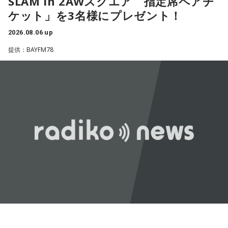
SLAM in 2AWスクエア 指定席ペアチ
スよりもさらにスケールの大きな権力者を示す言葉として定
ろうな」と思っていたから、そういうこともできて楽しかっ
ケット」を3名様にプレゼント！
たですね！ 来てくれてありがとう！
着しました。いま、ドンとして注目されるのが福岡県議会の
藏内議長。福岡県内には一昔前から『福岡三国志』という言
2026.08.06 up
----------------------------------------------------
葉がありまして。現在は麻生太郎さん、武田良太さん、そし
提供：BAYFM78
この日の放送をradikoタイムフリーで聴く
て藏内さんが熾烈な権力闘争を繰り広げています」
※放送エリア外の方は、プレミアム会員の登録でご利用いた
だけます。
----------------------------------------------------
長野
「藏内さんだけ県議、ということですね」
＜番組概要＞
常井
「なぜ1人の地方議員が永田町の大物にも匹敵する大きな
番組名：SCHOOL OF LOCK!
力を持ったのか。きょうは福岡を入口に、全国に共通するド
パーソナリティ：アンジー校長（アンジェリーナ1/3・
ンの条件を探ります。私、10年ほど前に全国各地の地方選挙
Gacharic Spin）、たんぼ教頭（溝上たんぼ）
放送日時：月曜～木曜 22:00～23:55／金曜 22:00～22:55
を取材していたとき、どこへ行ってもドンと呼ばれる地元の
番組Webサイト：
https://www.tfm.co.jp/lock/
権力者がいたんですね。どういう人かというと、だいたい経
番組公式X：
@sol_info
済力があって抜群に選挙が強くて。地元の首長や国会議員よ
りも発言力がある人です」
長野
「はい」