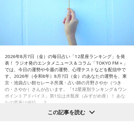
小学生の頃に、「旅行に行こう」と言われて沖縄を離れ、大
寿司5貫の組み合わせがリーズナブルな価格で楽しめ、「石垣
阪へ。しかし翌朝、父親の姿はなく、「今日からおじさんと
牛の握りが絶品」だと紹介。「炙りと生があるんですけど、
おばさんと暮らすんだよ」と告げられます。「映画みたいな
炙らないほうがおすすめです」と、地元ならではの楽しみ方
嘘みたいな話で」と振り返るように、突然始まった新生活に
も教えてくれました。
戸惑い、転校先でも誰とも話せない日々が続きました。
さらに、「末廣ブルース」も外せない1軒です。建物のレトロ
孤独を感じるなかで、「何かしなきゃ」との思いから、クラ
感が魅力の豚串専門店で、「タンだとかハラミだとかハツ、
スの人気者の行動を観察。「面白いことをやると人が集ま
レバーとかを味わいながら、昔ながらの雰囲気が楽しめる」
2026年8月7日（金）の毎日占い「12星座ランキング」を発
る」という気づきを得て、掃除の時間に机の上で松田聖子さ
と話します。「けっこうペッパーが強めで、かなりおいしい
表！ ラジオ発のエンタメニュース＆コラム「TOKYO FM＋」
んの「青い珊瑚礁」を歌いながら一発芸を披露。最初は教室
豚串です」と太鼓判を押しました。
では、今日の運勢や今週の運勢、心理テストなどを配信中で
が静まり返ったものの、その後は「あんなに無口だった転校
す。2026年（令和8年）8月7日（金）のあなたの運勢を、東
生が急に変なことをやり出した」と話題になり、「お前、お
お気に入りのステーキ店を尋ねられると、ゴリさんは「エメ
京・池袋占い館セレーネ所属・占い師の月野さやか（つき
もろいな」「遊ぼうや」と友達の輪が一気に広がったといい
ラルドです」と即答。なかでもプレミアムリブステーキにつ
の・さやか）さんが占います。「12星座別ランキング＆ワン
ます。
いては、「脂の乗り方、柔らかさ、肉の質がもうレベルが違
ポイントアドバイス」第1位は水瓶座（みずがめ座）！ あな
います」と熱く語り、長年愛される名店の魅力を紹介しまし
たの星座は何位……？
この出来事をきっかけに、「笑いは武器になる」と実感。
た。
「自分を認めてもらうには、人を笑わせればいい」という体
この記事を読む
験が、芸人としての原点になったと振り返ります。
一方、「お手紙を書きたくなる場所」を尋ねられると、迷わ
ず「沖縄の海」と回答。水中眼鏡をつけて海に潜り、「音を
さらに、ショートフィルムの賞を受賞した際には、憧れだっ
塞がれた瞬間に、幻想的な世界を勝手に水が演出してくれ