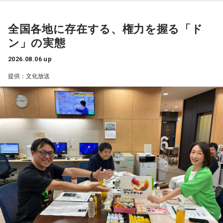
「私は『真夏の全国ツアー2026』大阪公演2日目に参加しま
った。
した！ 偶然にも遥香先生と髪型がお揃いで、それだけでもす
ごくうれしかったし、かわいい遥香先生も、かっこいい遥香
全国各地に存在する、権力を握る「ド
先生もたくさん観ることができて、大満足のライブでした！
ン」の実態
アンコールのときに披露していた『551蓬莱』のCMのモノマ
ネも関西ならではで、私も昔から観ていたので、とても楽し
2026.08.06 up
くて全力で参加しました（笑）。ツアーも残り少なくなって
提供：文化放送
きましたが、体調に気を付けて最後まで駆け抜けてくださ
い！ ずっとずっと大好きです！」（兵庫県 20歳）
◆「真夏の全国ツアー2026」大阪公演裏話
賀喜：大阪公演2日目の私は、横結びみたいなサイドテールに
してみたんです。それがリスナーちゃんも意図せずというか
お揃いだったんだね！ うれしい～！
私も生まれたところが大阪なので、大阪でのライブは特別な
んですよ。家族や親戚も観に来てくれていて、それもうれし
かったから頑張れたし、「551」も食べたし（笑）。あと、
たこ焼きも「りくろーおじさんの店」のチーズケーキも食べ