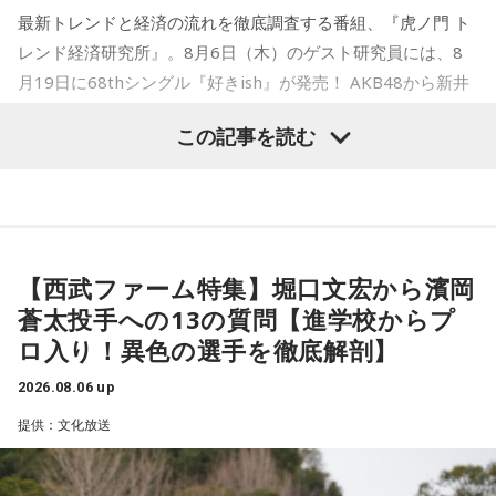
り深く楽しめる貴重な機会に触れることができます。
01. Twilight Run
MINAMI WHEELならでは。
最新トレンドと経済の流れを徹底調査する番組、『虎ノ門 ト
02. SO-DAYONE !
今年も大阪・ミナミの街から、新たな音楽との出会いをお届
レンド経済研究所』。8月6日（木）のゲスト研究員には、8
＜かつしかトリオ『SO-DAYONE !』全曲試聴会＞
03. Cobalt Express
配信日時：2026年8月7日（金）19:00～
けします。どうぞご期待ください。
月19日に68thシングル『好きish』が発売！ AKB48から新井
04. Marmalade Island
出演：櫻井哲夫、神保 彰、向谷 実
彩永・行天優莉奈が登場します！ 新井彩永は18期研究生時代
05. Paris-Nice
※詳細は公式サイトをご確認ください
この記事を読む
【イベント詳細】
06. Journey To Aurora
の「ラジオiNEWS」以来、およそ3年ぶりの出演。行天優莉奈
07. Last Train To Summer
Maxell presents FM802 MINAMI WHEEL 2026
は初出演になります。
08. Black Ice
●開催日時：2026年10月10日（土）・10月11日（日）・10
◆タワーレコードで応募抽選キャンペーン＆インストアイベ
09. TANBI（耽美）
ント開催
月12日（月・祝）
「経済のキホン！」のコーナーでは国や地方自治体などの基
10.TanTan
●出演アーティスト：
礎的財政収支「プライマリーバランス」について徹底調査！
ニューアルバム『SO-DAYONE !』の発売を記念し、タワーレ
【西武ファーム特集】堀口文宏から濱岡
10/10(土) 出演
「プライマリーバランス」の基礎知識から、赤字と黒字の考
コードでは応募抽選キャンペーンと購入者特典企画を実施し
＜かつしかトリオライブ情報＞
蒼太投手への13の質問【進学校からプ
AARON / IRIS MONDO / 赤いくらげ / Aki / あたらよ / 雨烏 /
え方、今の日本が置かれている状況、高市内閣の方針まで、
ます。また、2026年10月17日（土）には、タワーレコード
『かつしかトリオ COBALT EXPRESS TOUR 2026』
ロ入り！異色の選手を徹底解剖】
荒巻勇仁 / アンと私 / anewhite / EVE OF THE LAIN / いろか
新宿店にて発売記念インストアイベントの開催も決定。櫻井
国の将来を左右する指標についてわかりやすく解説するほ
10月24日（土）@東京 かつしかシンフォニーヒルズ モーツ
哲夫、神保 彰、向谷 実の3人がアルバムに込めた思いなどを
にほへと / weak.butterfly / EMNW / 大宮陽和 / OKYO / 奥崎
か、食品の消費税1％になった場合、収支バランスはどうなる
ァルトホール ※ソールドアウト！
2026.08.06 up
語る、ここでしか聞けない貴重なトークに加え、かつしかト
海斗 / オハ / omeme tenten / ORCALAND / kasane / 叶夢 /
10月31日（土）@福岡 福岡市民ホール 中ホール
のか？ についても詳しく検証します。AKB48の "さえちゃん"
リオとして初の「サイン握手会」をおこないます。
提供：文化放送
11月03日（火・祝）@大阪 森ノ宮ピロティホール
Gum-9 / ガラクタ / ガラスの靴は落とさない / カラノア /
"てんてん" はこれらの重要な課題についてしっかり理解する
11月07日（土）@愛知 中日ホール
KI_EN / 来島エル / きばやし / Gyubin / くがあくた / grating
＜リリースイベント概要＞
ことができたでしょうか？！
11月13日（金）@東京 東京国際フォーラム ホールC
イベント内容：かつしかトリオのメンバーによるトーク＆サ