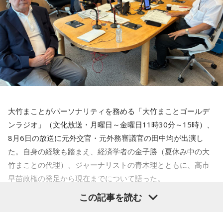
＜かつしかトリオ プロフィール＞
6．何歳から野球を始めましたか？ そのころの憧れのプロ野
さされたら / CRAZY BLUES / KeNN / 幻想痛 / Kono / 古墳シ
2021年、初期CASIOPEAに在籍した櫻井哲夫（Ba）、神保 彰
球選手は？
スターズ / komsume / コロブチカ / ザ・あどばん / THE
（Dr）、向谷 実（Key）によって結成。2022年に配信された
10歳から始めて、大谷翔平選手に憧れていました
JAPANESE PRIDE / SATOH / SABOTEMPLE / さゆに！ /
新曲はiTunes Storeジャズチャート1位を獲得し、全国7か所
のホールツアーは各地で大きな熱狂をもって迎えられた。
Sundae May Club / gb / SherLock / 終活クラブ / Shom / 水
7．一軍出場した時の登場曲は決まっていますか？
2023年、オリジナル1stアルバム『M.R.I_ミライ』を発表。先
平線 / スーパー登山部 / SUKEROQUE / ステレオドロシー /
行配信したタイトル曲も連続してジャズチャート1位となり、
｢らしさ｣ Official髭男dism
The Slumbers / Sezko / TiDE / 大東まみ / 台所きっちん /
3度目の全国ツアーはソールドアウト続出。2024年、さらに
CheChe / 月追う彼方 / 月と徒花 / Daisycall / DeNeel / デビ
突き抜けたサウンドで構築された2ndアルバム『ウチュウノ
8．日本食以外で好きな食べ物は？
ューまでスラストンズ / Telepathy / Doona / '97,Kids / なき
アバレンボー』をリリース。それに伴うホールツアーは前回
ステーキ
大竹まことがパーソナリティを務める「大竹まことゴールデ
を大きく上回る動員を記録した。
ごと / Natsudaidai / 名無し之太郎 / Nape / ねぎ塩豚丼 /
ンラジオ」（文化放送・月曜日～金曜日11時30分～15時）、
No.MEN / PAIL OUT / パキルカ / ハク。 / バチカン市国に愛
9．今一番欲しいものは？
そして2025年秋には巨匠ドン・マレーをエンジニアに迎えた
8月6日の放送に元外交官・元外務審議官の田中均が出演し
されたい / PULPS / 板歯目 / ひおり / 日乃まそら / Viewtrade
LAレコーディングによる3rdアルバム『“Organic” feat. LA
夏服
た。自身の経験も踏まえ、経済学者の金子勝（夏休み中の大
/ First Love is Never Returned / フジタカコ / Black petrol /
Strings』をリリース。続いておこなわれたツアーも大盛況の
竹まことの代理）、ジャーナリストの青木理とともに、高市
うちに幕を閉じた。続く2026年は台北、ソウルで初の海外公
Fluffy / BlueVeil / Baby Canta / BESPER / berry meet /
10．野球以外での「こだわり」はありますか？
早苗政権の発足から現在までについて語った。
演を開催。大熱狂の観客はワールドワイドの人気を裏付ける
HONEBONE / MĀRAJAQK / まおた / maya twiggy / めっちゃ
サウナでの整え方
ものとなった。
この記事を読む
美人 / メリクレット / 望月ヒナタ / 山合圭吾 / 山本大斗 / 吉凶
青木理
「（前回の田中均の出演が）9ヶ月前。高市早苗政権が
わからず、 / Yobahi / LAZWARD PIANO / ラナメリサ /
11．最近嬉しかったことはなんですか？
できた直後ぐらいでした。外交も含めた高市政権のおよそ10