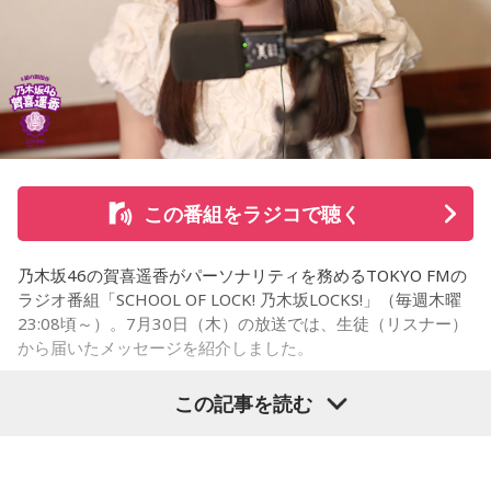
うで、東京都内にある「BafunYasai TCC CAFE」にも訪れた
ことがあるという。そこで新鮮な野菜を味わったり馬関連グ
ッズを購入した経験を紹介し、店舗での利用が馬たちの支援
につながることから、興味を持った人へ足を運ぶことを呼び
かけた。
さらに、ホースセラピーについても自身の経験を交えて語っ
この番組をラジコで聴く
た。大学時代に所属していた馬術部では、地域の子どもたち
を招いた体験会が行われており、馬に乗ることで身体を自然
乃木坂46の賀喜遥香がパーソナリティを務めるTOKYO FMの
に動かすきっかけになったり、高い視点から景色を見ること
ラジオ番組「SCHOOL OF LOCK! 乃木坂LOCKS!」（毎週木曜
で自信や自己肯定感につながったりする姿を目にしていたと
23:08頃～）。7月30日（木）の放送では、生徒（リスナー）
いう。
から届いたメッセージを紹介しました。
今回の訪問を通じて、馬が競技や競走だけではなく、さまざ
この記事を読む
まな形で人を支える存在であることを改めて感じた菅井。
乃木坂46の賀喜遥香
「いろいろな形で人を助けてくれる馬たちが今後もいろいろ
な場所で幸せに暮らせるようになったらいいな」と願いを語