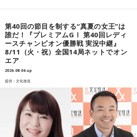
Laughing Hick / Lala / Lyka / Яu-a / ルサンチマン /
後輩達の夏の大会の活躍
ヶ月間、内政も含めてどうご覧になっていますか？」
LEODRAT / Redhair Rosy / 浪漫派マシュマロ / WORSTRASH
12．川和高校は神奈川県内トップクラスの進学校だと伺って
田中均
「ハッキリ言うと期待外れ。期待外れどころか日本経
第40回の節目を制する“真夏の女王”は
10/12(月・祝) 出演
います。大学進学ではなくプロの道を志した理由を、教えて
済にとって相当なダメージがあるんじゃないか、という気が
誰だ！『プレミアムGⅠ 第40回レディ
ao / 青木陽菜 / ELEVEN OCEAN / インタールード / V;error /
いただけますか？ また、高校時代に学んだことでプロの世
してなりません。特に政治というか統治の手法というか。要
汐れいら / aint lindy / Esteban / Ettone / ENEMY FLECK /
ースチャンピオン優勝戦 実況中継』
界でも役立っていることがあれば教えてください。
するに国を治めるとき、過去の総理大臣って特に昔は派閥の
えんぷてい / o_all / All I Clacks / OSHIKIKEIGO / OddRe: / お
8/11（火・祝）全国14局ネットでオン
プロ野球という最高峰の環境でプレーしたかったので、高卒
長、外務大臣、大蔵大臣を務めた人がなって。総理大臣に就
風呂と街灯 / カドマチ / 上川周平とじゃがいもフィルハーモ
エア
でのプロを目指して入学しました。
いたときに基本的な事項の知識は相当、あったわけです。知
ニー / かわにしなつき / きのぽっぽ / cupid tem / ぎゅる子 /
川和高校野球部監督の平野先生に週一回コメントを貰ってい
識があることが総理大臣の条件だとは言いません。でもそれ
2026.08.06 up
Guiano / Ku:ui / kurage / クレイジーウォウウォ!! / Groggy-
た野球ノートは今でも毎日記入して日々の練習の質の向上に
のない人がなったなら、もう少し人の話を聴くべきではない
提供：文化放送
Froggy / #KTCHAN / KEPURA / 声にならないよ / Cosmic
役立っています。
か、という気がします」
Mauve / こたに / THE・ステレオギャング / 最強マンボウ修
羅ぼうや / サウルス / Sakurashimeji / THE CLOCKWISE / 笹
13．入団テストでは1球ごとに『今の球はどうでしたか？』
青木
「初の女性総理で、近年多かった世襲でもない。外務大
川真生 / さちかぜあきの / 砂月凜々香 / さとう。 / sanetii /
と確認していたそうですが、
プロに入って、自分の感覚と実
臣や財務大臣の経験もない。裏を返せば旧来型の政治の文脈
ざらばんし / THE ALTO / The_eek / JIJIM / シベリアンハス
際のデータがいちばん違っていた球はありますか？
の中とは違うかたちで出てきたと。肯定的にとらえている人
キー / 寿理 / XinU / zoo zoo sea / STRAWDAY / すなお / スラ
ストレート（自分が思っていたより空振りが取れる球質をし
も多いと思うんです。ただ外交の話でいうと、ずいぶん前の
ンプガール / sorato(band) / DURDN / 多次元制御機構よだか
ていました）
話ですが、例の『台湾有事は存立危機事態だ』発言で中国と