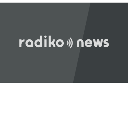
長野
「はい」
常井
「人事の季節になるとドンの自宅に行列ができる、と言
われるんですね。別の地域で聴いた話ですが、ドンの家に入
ると、その訪問客は茶封筒を机の上にソッと出します。そし
てドンはポン、ポン、ポン、と手を当てて厚さを確かめる。
そのままスーッと返す。返された側は帰りがけ、広いお庭の
中にあるお社に両手を合わせ、賽銭箱に封筒を置いていく、
と。こういう逸話がまことしやかに語られること自体が、ド
ンの権力を大きくしているんですね。直接、命令しなくても
周りが勝手に忖度して動く、というのがドンの世界です」
長野
「こういうドンが全国にいる、というわけですね」
常井
「福岡って大物議員がたくさんいました。その中で藏内
さんはどういう位置づけか。麻生さん、武田さん、かつては
古賀誠さん、山崎拓さん、村上正邦さん、といった方も。大