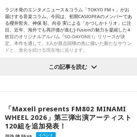
「私が嬉しいから」を選んでみてください。今夜は自分だけ
性を持ち寄りながら、これまでにないアプローチにも向き合
ラジオ発のエンタメニュース＆コラム「TOKYO FM＋」がお
の小さなご褒美時間を作ると心が整いそうです。
ったことで、3人の新たな可能性を感じさせる作品へと仕上が
届けする音楽コラム。今回は、初期CASIOPEAのメンバーであ
っています。
る櫻井哲夫、神保 彰、向谷 実による「かつしかトリオ」に注
【11位】山羊座（やぎ座）
目。近年、海外でも再評価が進むJ-Fusionの魅力を凝縮した4
頑張ることが当たり前になっているなら、今日は少し力を抜
◆多彩な楽曲が描き出す、旅のようなアルバム体験
枚目のオリジナルアルバム『SO-DAYONE !』リリースが決
いてみて。成果を出すことだけが人生の豊かさではありませ
定。本作を通して、3人が原点回帰の先に描いた新たなサウン
ん。楽しい、心地いいという感覚を取り戻すことで次の流れ
収録曲には、疾走感あふれる「Twilight Run」、軽快なカッ
ドと、進化を続ける現在地に迫ります。
が見えてきます。今日は仕事を早めに切り上げて好きなこと
ティングが印象的なタイトル曲「SO-DAYONE !」、スリリン
をして過ごして。
グなハイスピード・フュージョンを展開する「Cobalt
この記事を読む
Express」など、かつしかトリオの魅力を存分に味わえる楽
【12位】蠍座（さそり座）
曲が並びます。さらに、メンバーにとって恩師ともいえる作
かつしかトリオ（左から：櫻井哲夫、神保 彰、向谷 実）
心の奥で「もうこのままでは違う」と感じていたことが浮か
曲家・村井邦彦から提供された「Paris-Nice」も収録。洗練
び上がるかもしれません。でも、それは生き方を変えるため
された美しいメロディが、アルバムに上質な彩りを添えてい
の大切なサイン。無理に答えを出さず、本音を大切にしてみ
ます。
◆ファンとの会話から生まれた「SO-DAYONE !」
て。夜は「本当はどうしたい？」と自分に問いかけてみまし
ょう。今日はスマホから離れて、好きな音楽や香りと一緒に
「Maxell presents FM802 MINAMI
シティポップを想起させるサウンドや、メロディアスなミデ
伝説的フュージョンバンド、カシオペアの初期メンバー3人に
ゆっくり過ごしましょう。
ィアムナンバー、テクニカルかつファンキーなプレイまで、
WHEEL 2026」第三弾出演アーティスト
よる、かつしかトリオが、4枚目のオリジナルアルバム『SO-
多彩な音楽性を凝縮。それぞれの楽曲から異なる風景や物語
120組を追加発表！
DAYONE !』を10月14日（水）にリリースすることを発表し
【今日の一言メッセージ】
が立ち上がり、まるで世界中を巡る旅のような広がりを感じ
ました。近年、海外の若いリスナーを中心に再び注目を集め
今日は火星にバーテックスというポイントが重なる日。運命
させます。楽曲ごとの表情を楽しむだけでなく、アルバムを
イベント
2026.08.06 up