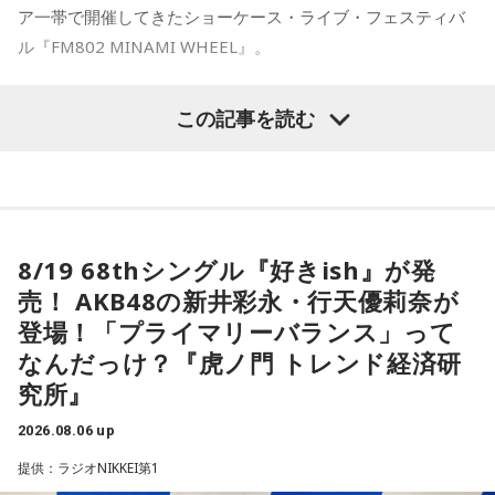
っています。
楽しいトークとともに、ニューアルバム『SO-DAYONE !』の
ア一帯で開催してきたショーケース・ライブ・フェスティバ
収録曲をひと足早く紹介。それぞれの楽曲の聴きどころや制
ル『FM802 MINAMI WHEEL』。
◆多彩な楽曲が描き出す、旅のようなアルバム体験
作に込めた思いなどを、メンバー自身が解説。アルバムをよ
り深く楽しめる貴重な機会に触れることができます。
収録曲には、疾走感あふれる「Twilight Run」、軽快なカッ
今年も『Maxell presents FM802 MINAMI WHEEL 2026』
この記事を読む
ティングが印象的なタイトル曲「SO-DAYONE !」、スリリン
＜かつしかトリオ『SO-DAYONE !』全曲試聴会＞
として、10月10日（土）、11日（日）、12日（月・祝）の3
グなハイスピード・フュージョンを展開する「Cobalt
配信日時：2026年8月7日（金）19:00～
日間にわたり、ミナミエリア一帯のライブハウス21会場で、
Express」など、かつしかトリオの魅力を存分に味わえる楽
出演：櫻井哲夫、神保 彰、向谷 実
450組以上のアーティストが出演します。
曲が並びます。さらに、メンバーにとって恩師ともいえる作
※詳細は公式サイトをご確認ください
曲家・村井邦彦から提供された「Paris-Nice」も収録。洗練
された美しいメロディが、アルバムに上質な彩りを添えてい
本日、第三弾出演アーティスト120組を発表！すでに発表済
8/19 68thシングル『好きish』が発
ます。
◆タワーレコードで応募抽選キャンペーン＆インストアイベ
みの257組を加えた総勢377組の出演日も発表しました。
売！ AKB48の新井彩永・行天優莉奈が
ント開催
また3DAYS PASS／1DAY PASSのオフィシャル三次先行も受付
シティポップを想起させるサウンドや、メロディアスなミデ
登場！「プライマリーバランス」って
中！いち早くチケットをゲットしてください！
ィアムナンバー、テクニカルかつファンキーなプレイまで、
ニューアルバム『SO-DAYONE !』の発売を記念し、タワーレ
なんだっけ？『虎ノ門 トレンド経済研
多彩な音楽性を凝縮。それぞれの楽曲から異なる風景や物語
コードでは応募抽選キャンペーンと購入者特典企画を実施し
究所』
が立ち上がり、まるで世界中を巡る旅のような広がりを感じ
ます。また、2026年10月17日（土）には、タワーレコード
Maxell presents FM802 MINAMI WHEEL 2026は、FM802
させます。楽曲ごとの表情を楽しむだけでなく、アルバムを
新宿店にて発売記念インストアイベントの開催も決定。櫻井
が主催するライブハウス回遊型ショーケースイベントです。
2026.08.06 up
通して聴くことで生まれる深い没入感も、本作の大きな魅力
哲夫、神保 彰、向谷 実の3人がアルバムに込めた思いなどを
1999年のスタート以来、大阪・ミナミエリアのライブハウス
のひとつ。
語る、ここでしか聞けない貴重なトークに加え、かつしかト
提供：ラジオNIKKEI第1
を舞台に開催し、今年で28回目を迎えます。
リオとして初の「サイン握手会」をおこないます。