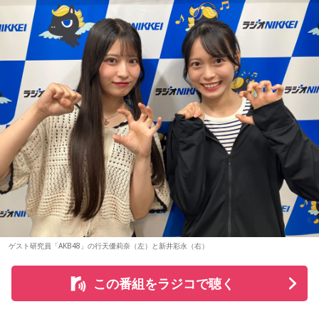
ブックレットには、メンバー3人がそれぞれの視点から楽曲や
制作背景を語るセルフライナーノーツに加え、今回のレコー
＜リリースイベント概要＞
今年も関西の学生アーティストを対象としたオーディション
ディングで使用した楽器の解説を写真とともに掲載。演奏に
イベント内容：かつしかトリオのメンバーによるトーク＆サ
「MINAMI WHEEL -New Age-」を実施。
込められた思いや、サウンドを形作った楽器の特徴を知りな
イン握手会
8月18日（火）に心斎橋BIGCATにて実演最終審査を開催し、
がらアルバムを聴くことで、楽曲の細部や各メンバーのプレ
開催日：2026年10月17日（土）
この審査を勝ち抜いたアーティストが『Maxell presents
イに新たな発見が生まれ、作品をより深く味わうことができ
開催時間：14:00スタート（集合時間：13:45）
るでしょう。
FM802 MINAMI WHEEL 2026』への出演権を獲得します。
開催店舗：タワーレコード新宿店 9Fイベントスペース
※詳細は公式サイトをご確認ください
J-Fusionの魅力を現代に響かせるとともに、進化を続けるかつ
また、MINAMI WHEEL 2026公式アプリもリリース！アーテ
しかトリオの現在地と新たな可能性を示す1枚がここに完成し
ィストラインナップから観たいアーティストを登録してマイ
ました。
＜リリース情報＞
タイムテーブルを作れたり、エリアマップで各ライブハウス
へのアクセスをチェックができるなど他にも便利な機能がた
アルバム『SO-DAYONE !』
◆メンバー3人による恒例の全曲試聴会を生配信
くさん！すでにお持ちの方はアップデートを、まだお持ちで
ない方は今すぐダウンロードして、当日までお待ちくださ
8月7日（金）19:00より、かつしかトリオのメンバー3人によ
ゲスト研究員「AKB48」の行天優莉奈（左）と新井彩永（右）
発売日：2026年10月14日（水）
い！
る恒例の全曲試聴会をYouTubeで生配信します。メンバーの
仕様：CD
楽しいトークとともに、ニューアルバム『SO-DAYONE !』の
この番組をラジコで聴く
レーベル：ヤマハミュージックコミュニケーションズ
収録曲をひと足早く紹介。それぞれの楽曲の聴きどころや制
まだ見ぬアーティストとの出会いも、お気に入りのアーティ
作に込めた思いなどを、メンバー自身が解説。アルバムをよ
ストを追いかけながらライブハウスを巡る楽しみも、
＜収録曲＞