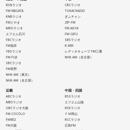
BSNラジオ
CBCラジオ
FM NIIGATA
TOKAI RADIO
KNBラジオ
ぎふチャン
◆新曲「コニファー」に込めた想い
FMとやま
ZIP-FM
MROラジオ
FM AICHI
遠山：リーガルリリーは、7月11日（土）に新曲「コニファ
エフエム石川
FM GIFU
ー」を配信リリースしました。おめでとうございます。
FBCラジオ
SBSラジオ
FM福井
K-MIX
ほのか・海：ありがとうございます。
YBSラジオ
レディオキューブ FM三重
FM FUJI
NHK AM（名古屋）
潮：「コニファー」はテレビアニメ「これ描いて死ね」のエ
SBCラジオ
ンディングテーマとなっています。
FM長野
NHK AM（東京）
NHK AM（名古屋）
遠山：テレビアニメの楽曲を手がけるのは初めてじゃないよ
ね？
近畿
中国・四国
ABCラジオ
BSSラジオ
ほのか：はい。
MBSラジオ
エフエム山陰
OBCラジオ大阪
RSKラジオ
遠山：この楽曲はどこから作り始めました？
FM COCOLO
ＦＭ岡山
FM802
RCCラジオ
FM大阪
広島FM
ほのか：「これ描いて死ね」は、マンガを描くことを題材に