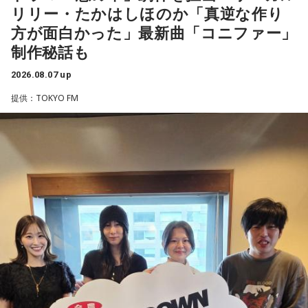
リリー・たかはしほのか「真逆な作り
かで、本当にトレーナーさんのおかげでうまくやっていただ
健人のオールナイトニッポン』は8月14日(金)25時からニッポ
きました」
方が面白かった」最新曲「コニファー」
ン放送をキーステーションに全国ネットで放送。
制作秘話も
――石垣島で自主トレをともにした後輩である篠原響投手の
2026.08.07 up
活躍をどうご覧になられましたか？
■募集メール
提供：TOKYO FM
山田「球速がすごくて、僕も追いつけるように頑張ります」
◎メールテーマ『鬼事』
――オールスターゲームの前に1軍へ復帰しました。ここまで
TVアニメ『逃げ上手の若君』第2期オープニングテーマ「鬼
2試合に登板してみていかがですか？
事」。中島健人はこの「鬼事」を「日々のイラッとした出来
山田「自分の持ち味が出せて抑えられることができたので、
事」や「心がザワザワした、モヤモヤした事」を表す言葉と
そこは1番よかったのかなと思います。試合で投げる、野球が
してカジュアルに使っています。そんな、あなたの周りで起
できる感謝というのも再び感じることができましたし、野球
きた「鬼事」を教えてください。
が楽しかったですね」
中島健人が、どう立ち回ればよかったのか手を差し伸べま
す。
――今シーズンの登板はまだ2試合ですが、ヒットを1本も打
たれていないです。
※ メールの件名は「鬼事」でお願いします。
山田「そうなんですか？ 何の意識もしていないです（笑）。