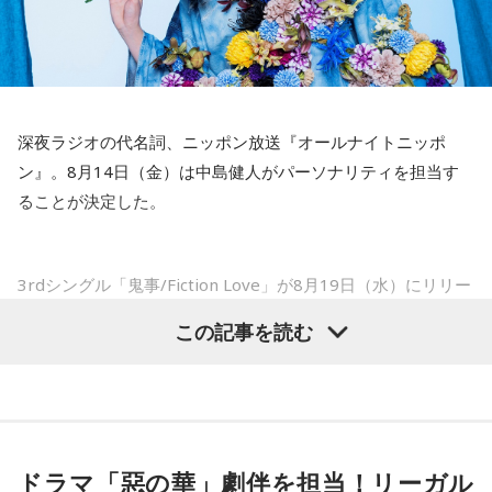
抱えながらプレーをするのは嫌だったので、できるだけ早く
たれていないです。
手術をして、早く復帰ができるようにというので決断しまし
山田「そうなんですか？ 何の意識もしていないです（笑）。
た」
1イニングを無失点で抑える。どれだけピンチを作っても無失
点で抑えるというのが中継ぎの仕事なので、それができたと
――以前から痛みはあったのでしょうか？
いうのは本当にいいことなのかなと思います」
深夜ラジオの代名詞、ニッポン放送『オールナイトニッポ
山田「痛みがない範囲でできていたのですが、痛みの場所が
ン』。8月14日（金）は中島健人がパーソナリティを担当す
動いてしまって、数ミリでも痛みの場所が動くだけで痛みが
※インタビュアー：文化放送・斉藤一美アナウンサー
ることが決定した。
変わってくるので」
――実戦復帰まで4ヶ月という診断のもと、ファームで最初に
3rdシングル「鬼事/Fiction Love」が8月19日（水）にリリー
投げたのは7月11日でした。リハビリはうまくいったという
スされることを記念して、中島健人が通称“1部”のパーソナリ
この記事を読む
ことでしょうか？
ティを初めて担当する。番組では、新曲「鬼事/Fiction
山田「トレーナーさんのおかげでうまくいったと思います」
Love」の話はもちろん、新曲にまつわるテーマでリスナーか
らメールを募集したり、中島の愛に溢れた遊戯王トークも披
――想定通りにいったということですね。
露する予定。（メールの締切は8月14日（金）正午）
山田「順調にいくのも難しくて、リハビリをしていく上でエ
ドラマ「惡の華」劇伴を担当！リーガル
ラーが出たり、身体との感覚がつながりずらかったりするな
盛りだくさんの内容でお届けする一夜限りの特別番組『中島