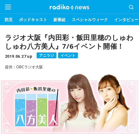
防災
ポッドキャスト
新番組
スペシャルウィーク
インタビュー
ラジオ大阪『内田彩・飯田里穂のしゅわ
しゅわ八方美人』7/6イベント開催！
アニラジ
イベント
2019.06.27 up
提供：OBCラジオ大阪