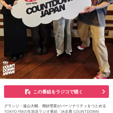
1イニングを無失点で抑える。どれだけピンチを作っても無失
◎コーナー『人生アイズ相談ドラゴン』
点で抑えるというのが中継ぎの仕事なので、それができたと
「仕事場の上司、良い人なんだけどここが好きになれなく
いうのは本当にいいことなのかなと思います」
て…」
「友人と遊んだ時に言われたあの一言がずっとモヤモヤして
※インタビュアー：文化放送・斉藤一美アナウンサー
いて…」
「優柔不断な性格のせいで、こんな事が…」
あなたの人生相談を送ってください。その相談を受け、中島
健人が遊戯王の話をします。
※ メールの件名は「決闘」でお願いします。
◎「中島健人イメージランキング」
街の人に調査したら、中島健人が1位にランクインしそうな
この番組をラジコで聴く
「ランキングのタイトルだけ」を送ってきてください。
グランジ・遠山大輔、潮紗理菜がパーソナリティをつとめる
＜例＞
TOKYO FMの生放送ラジオ番組「JA全農 COUNTDOWN
・家の照明、指パッチンで消してそうランキング