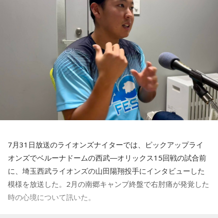
ですが、3月9日に手術をさせていただいた。痛いままプレー
でもまだ若いですから。森保監督は“リバウンドメンタリテ
をしていても成績も上がらないですし、自分としても不安を
ィ”という言葉をよく使いますけど、何かうまくいかなかった
後のリアクションがすごく重要で、今後そこを塩貝選手は試
抱えながらプレーをするのは嫌だったので、できるだけ早く
されるのかなと思いますし、その期待に応えるだけのものを
手術をして、早く復帰ができるようにというので決断しまし
持っている選手だと思いますから、良いエネルギーに変えて
た」
もらいたいなと思います。
――以前から痛みはあったのでしょうか？
----------------------------------------------------
この日の放送をradikoタイムフリーで聴く
山田「痛みがない範囲でできていたのですが、痛みの場所が
※放送エリア外の方は、プレミアム会員の登録でご利用いた
動いてしまって、数ミリでも痛みの場所が動くだけで痛みが
だけます。
変わってくるので」
----------------------------------------------------
7月31日放送のライオンズナイターでは、ピックアップライ
――実戦復帰まで4ヶ月という診断のもと、ファームで最初に
＜番組概要＞
オンズでベルーナドームの西武―オリックス15回戦の試合前
番組名：SPORTS BEAT supported by TOYOTA
投げたのは7月11日でした。リハビリはうまくいったという
放送日時：毎週土曜 10:00～10:50
に、埼玉西武ライオンズの山田陽翔投手にインタビューした
ことでしょうか？
パーソナリティ：藤木直人、高見侑里
模様を放送した。2月の南郷キャンプ終盤で右肘痛が発覚した
山田「トレーナーさんのおかげでうまくいったと思います」
番組Webサイト：
https://www.tfm.co.jp/beat/
時の心境について訊いた。
番組公式X：
@SPORTSBEAT_TFM
――想定通りにいったということですね。