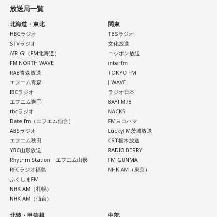
放送局一覧
そして、今秋には初のアジアツアーの開催が決定していま
す。
北海道・東北
関東
HBCラジオ
TBSラジオ
遠山：僕は「惡の華」が好きで、（テレビドラマ版ではW主
STVラジオ
文化放送
演の）あのちゃんと鈴木福くんがめちゃくちゃ素晴らしかっ
AIR-G'（FM北海道）
ニッポン放送
たですけど、そういうドラマの音楽って、どう作っていく
FM NORTH WAVE
interfm
の？
RAB青森放送
TOKYO FM
エフエム青森
J-WAVE
IBCラジオ
ラジオ日本
ほのか：私も今回初めて関わらせてもらったんですけど、今
エフエム岩手
BAYFM78
まで作ってきたライブでやる曲やバンドでやる曲の作り方と
tbcラジオ
NACK5
は全然違って……ドラマの映像にいかに没頭させるかが重要と
Date fm（エフエム仙台）
FMヨコハマ
いうか。リーガルリリーでは、音楽を聴いてほしくて作って
ABSラジオ
LuckyFM茨城放送
いるんですけれど、ドラマの音楽は、映像を観てもらわない
エフエム秋田
CRT栃木放送
といけないので、逆に聴いてもらったらダメなんですよ。だ
YBC山形放送
RADIO BERRY
から、音楽を通して真逆な作り方を体験できて、めちゃめち
Rhythm Station エフエム山形
FM GUNMA
ゃ面白かったです。
RFCラジオ福島
NHK AM（東京）
ふくしまFM
NHK AM（札幌）
NHK AM（仙台）
（左から）たかはしほのかさん、海さん
北陸・甲信越
中部