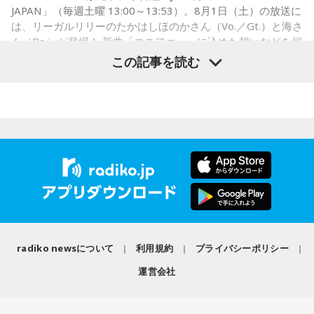
JAPAN」（毎週土曜 13:00～13:53）。8月1日（土）の放送に
・コンビニで「温めますか？」とか「レジ袋はいります
は、リーガルリリーのたかはしほのかさん（Vo.／Gt.）と海さ
か？」とか聞かれる前に全部先に言ってきそうな男ランキン
ん（Ba.）が登場！ 新曲「コニファー」に込めた想いなどを伺
グ
いました。
この記事を読む
・渋谷のギャル1000人に聴きました「愛用してるタブレット
端末めっちゃデカそう」ランキング
こんな感じで、中島健人を1位にランクインさせてください。
（左から）潮紗理菜、たかはしほのかさん、海さん、遠山大
輔
※ メールの件名は「ランキング」でお願いします。
■番組タイトル：ニッポン放送『中島健人のオールナイトニッ
◆“真逆な作り方”で楽曲制作
ポン』
■放送日時：2026年8月14日（金） 25時～27時 （15日
リーガルリリーは高校在学時から注目を集め、国内大型ロッ
（土）午前1時〜3時）
クフェスにも多数出演するだけでなく、アメリカで開催され
ニッポン放送をキーステーションに全国ネットで放送
radiko newsについて
利用規約
プライバシーポリシー
た世界最大級の音楽フェスティバル「SXSW（サウス・バイ・
■パーソナリティ：中島健人
サウスウエスト）」の出演や中国ツアーの開催など、海外で
■メールアドレス：
kenty@allnightnippon.com
運営会社
のライブも経験。そのほか、2019年公開の映画「惡の華」で
■番組公式X：@Ann_Since1967
は主題歌と劇中歌を担当し、今年4月から放送されたテレビド
■番組ハッシュタグ：#中島健人ANN
ラマ版「惡の華」では、たかはしほのかさんが劇伴を担当。