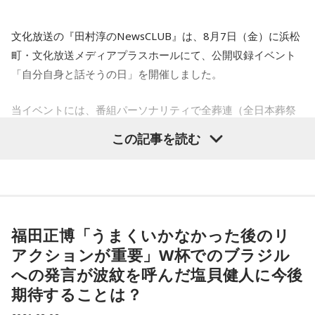
文化放送の『田村淳のNewsCLUB』は、8月7日（金）に浜松
町・文化放送メディアプラスホールにて、公開収録イベント
「自分自身と話そうの日」を開催しました。
当イベントには、番組パーソナリティで全葬連（全日本葬祭
業協同組合連合会）のフューネラルアンバサダーも務める田
この記事を読む
村淳と、アシスタントの砂山圭大郎アナウンサーが登壇。
「自分自身と話そう」をテーマに、“これまでの人生”を肯定し
ながら“これからの生き方”を考える時間を、来場者とのやり取
りを交えながらお届けしました。
福田正博「うまくいかなかった後のリ
昨年に続き2回目の開催となる本イベントは、参加者が自分自
アクションが重要」W杯でのブラジル
身を見つめ直す2つのコーナーで展開。「自分への表彰状を送
への発言が波紋を呼んだ塩貝健人に今後
ろう」のコーナーでは、大きな成功でなくても「自分、本当
期待することは？
によく頑張ったな」と思えるこれまでの出来事を、“自分への