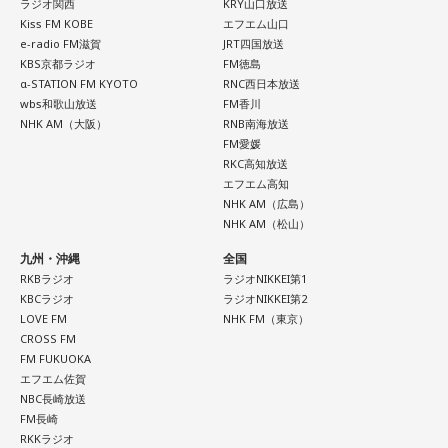
ラジオ関西
KRY山口放送
した作品なんですけど、まずは原作を読みました。それで、0
Kiss FM KOBE
エフエム山口
から1にするときに、心のなかで薪をくべて火種を燃やしてい
e-radio FM滋賀
JRT四国放送
く。そして、風が吹いてめちゃめちゃ燃えていくみたいな。
KBS京都ラジオ
FM徳島
そういったものを絶やさずに「自分だけでやっていくぞ！」
α-STATION FM KYOTO
RNC西日本放送
みたいな気持ちと、私がお家で音楽を作っているとき
wbs和歌山放送
FM香川
の……“色”かな？ その色がすごく一致している部分があったの
NHK AM（大阪）
RNB南海放送
で、今回はアニメのエンディングテーマとして曲を書かせて
FM愛媛
もらったんですけど、結構パーソナルな部分が出た作品にな
RKC高知放送
りました。
エフエム高知
NHK AM（広島）
NHK AM（松山）
遠山：自分自身の内面をすごく辿って探っている曲ですよ
ね？
九州・沖縄
全国
RKBラジオ
ラジオNIKKEI第1
ほのか：はい。私は「自分自身を分かってみたい」という気
KBCラジオ
ラジオNIKKEI第2
持ちで作品を作っていて、もしかしたら皆さんも何かを作る
LOVE FM
NHK FM（東京）
ときって、自分自身を分かってみたいから作るんじゃないか
CROSS FM
FM FUKUOKA
なと思って、そういう曲を作りました。
エフエム佐賀
NBC長崎放送
遠山：海ちゃんはどうですか？
FM長崎
RKKラジオ