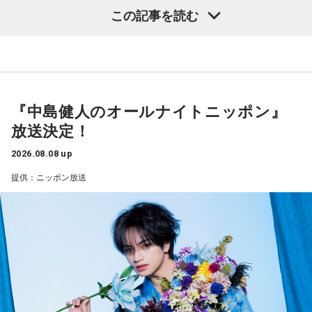
――1軍デビューを果たしたプロ3年目の昨シーズンは素晴ら
山田「順調にいくのも難しくて、リハビリをしていく上でエ
この記事を読む
しい成績だったかと思いますが、「求めすぎずに自分のやる
ラーが出たり、身体との感覚がつながりずらかったりするな
べきことをできていた」と振り返りましたね。
かで、本当にトレーナーさんのおかげでうまくやっていただ
山田「チームから与えられた役割をまっとうできたと思うの
きました」
で、そこは自分のなかではいい評価をしていた感じです」
――石垣島で自主トレをともにした後輩である篠原響投手の
『中島健人のオールナイトニッポン』
――過去2年の苦労は昨シーズンに活きていたということです
活躍をどうご覧になられましたか？
放送決定！
ね。
山田「球速がすごくて、僕も追いつけるように頑張ります」
山田「活きていると思います。ウエイトトレーニングなどで
2026.08.08 up
身体作りができたと思うので、結果を出さないといけないと
――オールスターゲームの前に1軍へ復帰しました。ここまで
提供：ニッポン放送
ころで出せたというのはよかったと思います」
2試合に登板してみていかがですか？
山田「自分の持ち味が出せて抑えられることができたので、
――2月の南郷キャンプ終盤で右肘痛が発覚した時の心境を教
そこは1番よかったのかなと思います。試合で投げる、野球が
えてください。
できる感謝というのも再び感じることができましたし、野球
山田「痛かったですし、手術のタイミングはすごく悩んだの
が楽しかったですね」
ですが、3月9日に手術をさせていただいた。痛いままプレー
をしていても成績も上がらないですし、自分としても不安を
――今シーズンの登板はまだ2試合ですが、ヒットを1本も打