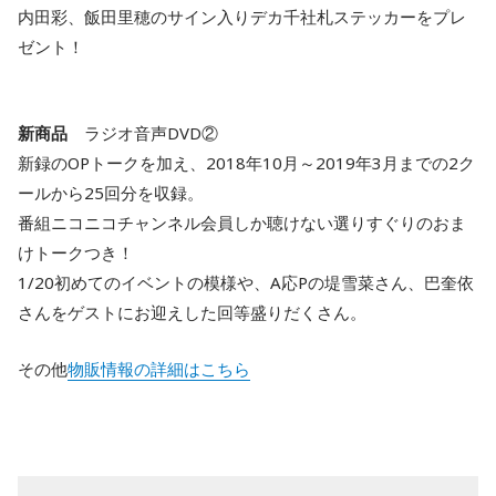
内田彩、飯田里穂のサイン入りデカ千社札ステッカーをプレ
ゼント！
新商品
ラジオ音声DVD②
新録のOPトークを加え、2018年10月～2019年3月までの2ク
ールから25回分を収録。
番組ニコニコチャンネル会員しか聴けない選りすぐりのおま
けトークつき！
1/20初めてのイベントの模様や、A応Pの堤雪菜さん、巴奎依
さんをゲストにお迎えした回等盛りだくさん。
その他
物販情報の詳細はこちら