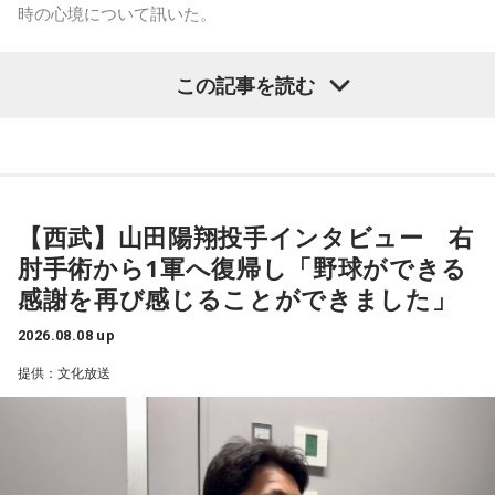
時の心境について訊いた。
去年おこなったブラジルとの親善試合では、日本が2-0から3
点を取ってブラジルに勝っているんです。だけれども、ブラ
――1軍デビューを果たしたプロ3年目の昨シーズンは素晴ら
ジルは対戦相手が決まったときに「オランダじゃなくて良か
この記事を読む
しい成績だったかと思いますが、「求めすぎずに自分のやる
った」と思っていた。日本ということで、少しでも油断して
くれれば、日本にとっては好都合じゃないですか。
べきことをできていた」と振り返りましたね。
山田「チームから与えられた役割をまっとうできたと思うの
ただ、ブラジルの監督の立場からすると、その油断が一番危
で、そこは自分のなかではいい評価をしていた感じです」
険なんです。だから、「去年の親善試合では2-0から逆転され
ているんだ。メンバーは違うかもしれないけれど、日本は力
【西武】山田陽翔投手インタビュー 右
――過去2年の苦労は昨シーズンに活きていたということです
があるんだぞ」と言って、油断しないように警戒させる。そ
肘手術から1軍へ復帰し「野球ができる
して、「お前ら、（日本選手が）こんなことを言ってるぞ」
ね。
感謝を再び感じることができました」
と塩貝選手のコメントを（起爆剤として）使うことが可能な
山田「活きていると思います。ウエイトトレーニングなどで
んですよ。そういう意味でも、利用されてしまうものを提供
身体作りができたと思うので、結果を出さないといけないと
2026.08.08 up
しないほうが良かったなと僕は思っています。
ころで出せたというのはよかったと思います」
提供：文化放送
とはいえ、塩貝選手とはW杯が終わったときに違うところで
会いましたけど、本当に純粋なんですよ。全然悪気がないと
――2月の南郷キャンプ終盤で右肘痛が発覚した時の心境を教
いうか。ただ、プロの選手としてそこまで考えてコメントす
えてください。
るべきだったかなとは思います。
山田「痛かったですし、手術のタイミングはすごく悩んだの