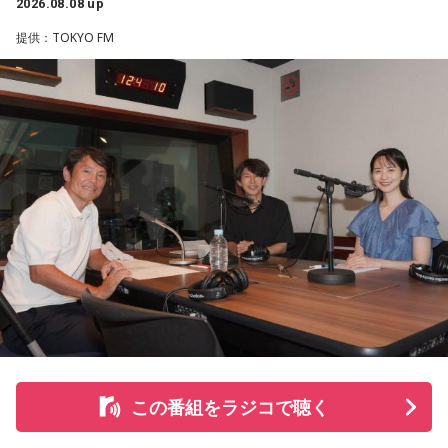
表彰状”という形で来場者から募集・紹介。自身の記憶を改め
2026.08.08 up
て言葉にすることで、人生をじっくりと見つめ直す時間とな
提供：TOKYO FM
りました。
続く「人生の最後に流したい私のエンディング曲」のコーナ
ーでは、来場者が選んだ“人生の最後に流したい一曲”にまつわ
る思い出を紹介。音楽を通してこれまでの人生を振り返りな
がら、これからの“自分らしい生き方”を考える時間を共有しま
した。田村は、人生の最後に流したい曲について、「お葬式
で流す曲は決めている。しかも自分の声で流したいと思っ
て、毎日ギターの弾き語りを書斎で練習して、音源として残
しているんです。娘たちにも聴こえているはずだから、お葬
式のときに『パパが弾いてた曲だ』と思ってもらえたら」と
思いを語りました。
この番組をラジコで聴く