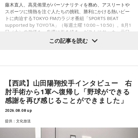
コーナー後には、来場者から田村への質疑応答も実施。最後
藤木直人、高見侑里がパーソナリティを務め、アスリートや
には、田村がイベントを振り返り、「リスナーの皆さんのエ
スポーツに情熱を注ぐ人たちの挑戦、勝利にかける熱いビー
ンディング曲の話とかを聞いているだけでも、僕はポジティ
トに肉迫するTOKYO FMのラジオ番組「SPORTS BEAT
supported by TOYOTA」（毎週土曜 10:00～10:50）。8月1
ブになれた。確かに死はすごく悲しいことではあるんだけ
日（土）の放送も、先週に引き続き、ゲストにサッカー元日
ど、100％皆さんに必ず来るお別れなので、そのお別れとど
本代表の福田正博さんが登場！ 当記事では、「FIFAワールド
この記事を読む
うやって向き合うかということを考える一つのきっかけにな
カップ26（以下、W杯）」でブラジルに対する発言が波紋を
ればと思います」と締めくくりました。
呼んだ塩貝健人選手について、福田さんが語った模様を紹介
します。
また、イベント当日は文化放送1階のサテライトプラス広場に
て「イタコト展」も開催。「誰かの心のこりが、誰かの心の
【西武】山田陽翔投手インタビュー 右
こりを和らげる」をテーマに、さまざまな「心のこり」に触
（左から）福田正博さん、藤木直人、高見侑里
肘手術から1軍へ復帰し「野球ができる
れながら、自分自身の想いを見つめ直す機会を届けました。
感謝を再び感じることができました」
なお、この模様は8月11日（火・祝）午前9時00分～10時00
1966年生まれの福田正博さんは、日本人初のJリーグ得点王に
2026.08.08 up
輝き、Jリーグ通算228試合出場93得点を挙げ、日本代表では
分に、文化放送で特別番組として放送します。
提供：文化放送
45試合出場で9ゴールを記録するなど活躍を見せ、1993年に
はW杯アジア地区最終予選にも出場しました。2002年に現役
【特別番組概要】
を引退した後は、サッカー解説者としてメディアでの活動の