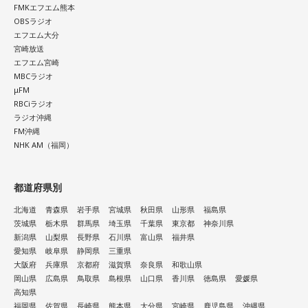
海：アニメでは、マンガ大好きな女の子が、同人誌とかを売
FMKエフエム熊本
るようなイベントに行って「自分でも描けるんだ！」と思っ
OBSラジオ
て、そこから自分で描き始めるんですけど、それが私自身の
エフエム大分
音楽体験とすごくつながっていて。
宮崎放送
エフエム宮崎
「あ、自分もバンドできるんだ」みたいな、そういうときの
MBCラジオ
μFM
ワクワク感のようなものが、いろんな不安や葛藤を飛び越え
RBCiラジオ
ちゃうみたいな、そういうバイタリティのある曲だなと思い
ラジオ沖縄
ます。歌詞は自分と向き合っている部分も結構あるんですけ
FM沖縄
ど、音像がかなり爽やかなので、そういうものを飛び越えて
NHK AM（福岡）
いくような“若さ”をすごく感じました。
次回8月8日（土）の放送は、シンガーソングライター・バー
都道府県別
チャルYouTuberのぼっちぼろまるさんをゲストに迎えてお届
北海道
青森県
岩手県
宮城県
秋田県
山形県
福島県
けします。
茨城県
栃木県
群馬県
埼玉県
千葉県
東京都
神奈川県
新潟県
山梨県
長野県
石川県
富山県
福井県
----------------------------------------------------
愛知県
岐阜県
静岡県
三重県
この日の放送をradikoタイムフリーで聴く
大阪府
兵庫県
京都府
滋賀県
奈良県
和歌山県
※放送エリア外の方は、プレミアム会員の登録でご利用いた
岡山県
広島県
鳥取県
島根県
山口県
香川県
徳島県
愛媛県
だけます。
高知県
----------------------------------------------------
福岡県
佐賀県
長崎県
熊本県
大分県
宮崎県
鹿児島県
沖縄県