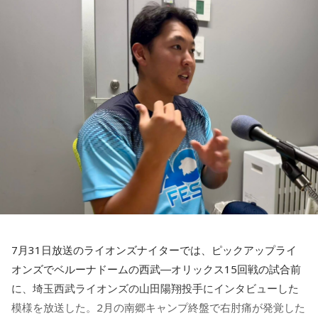
■番組名：『田村淳のNewsCLUB「自分自身と話そうの
ほか、講演会やサッカー教室をおこなうなど、自身の経験を
日」』
活かしながら幅広く活動しています。
■放送日時：2026年8月11日（火・祝）午前9時00分～10時
◆「塩貝選手に悪意はなかった」
00分
■出演：田村淳、砂山圭大郎（文化放送アナウンサー）
藤木：決勝トーナメントの相手がブラジルに決まった際、塩
■提供：全日本葬祭業協同組合連合会（全葬連）
貝選手の言葉が切り取られて話題になったというか、ブラジ
ルにちょっと火をつけてしまった部分もあるのかなと思った
のですが。
福田：そうですね。塩貝選手に悪意はなかったと思います
し、素直に自分の気持ちを言っただけなのですが、それをブ
ラジルサイドがうまく切り取って、結果的に彼らのモチベー
ションを上げるような形になってしまったので、それはあま
り良くなかったかなと思います。
7月31日放送のライオンズナイターでは、ピックアップライ
何を言っているかというと、日本とブラジルの力関係は間違
オンズでベルーナドームの西武―オリックス15回戦の試合前
いなくブラジルが上なんですよ。そこで日本サイドが考えな
に、埼玉西武ライオンズの山田陽翔投手にインタビューした
きゃいけないことは、ブラジルに油断してもらう、隙を見せ
てもらうということも1つだと思っていて。
模様を放送した。2月の南郷キャンプ終盤で右肘痛が発覚した