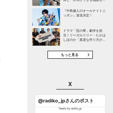
び感じることができました」
『中島健人のオールナイトニ
ッポン』放送決定！
。
ドラマ「惡の華」劇伴を担
当！リーガルリリー・たかは
しほのか「真逆な作り方が面
白かった」最新曲「コニファ
ー」制作秘話も
もっと見る
た
っ
X
あ
@radiko_jpさんのポスト
Tweets by radiko_jp