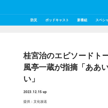
防災
ポッドキャスト
新番組
スペシ
桂宮治のエピソードト
風亭一蔵が指摘「ああ
い」
2023.12.15 up
提供：文化放送