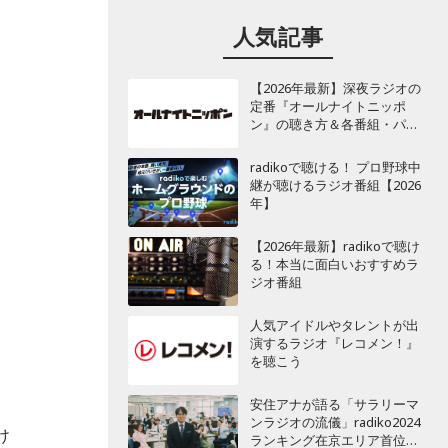
人気記事
【2026年最新】深夜ラジオの
定番『オールナイトニッポ
ン』の聴き方＆各番組・パー
ソナリティ一覧
radikoで聴ける！ プロ野球中
継が聴けるラジオ番組【2026
年】
【2026年最新】radikoで聴け
る！本当に面白いおすすめラ
ジオ番組
人気アイドルやタレントが出
演するラジオ『レコメン！』
を聴こう
安住アナが語る「サラリーマ
ンラジオの流儀」radiko2024
け
ランキング在京エリア首位