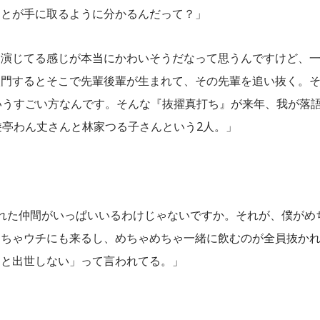
ことが手に取るように分かるんだって？」
を演じてる感じが本当にかわいそうだなって思うんですけど、
入門するとそこで先輩後輩が生まれて、その先輩を追い抜く。
いうすごい方なんです。そんな『抜擢真打ち』が来年、我が落
遊亭わん丈さんと林家つる子さんという2人。」
」
れた仲間がいっぱいいるわけじゃないですか。それが、僕がめ
めちゃウチにも来るし、めちゃめちゃ一緒に飲むのが全員抜か
くと出世しない」って言われてる。」