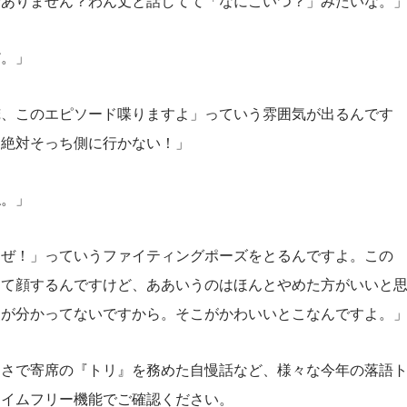
分ありません？わん丈と話してて「なにこいつ？」みたいな。
だ。」
俺、このエピソード喋りますよ」っていう雰囲気が出るんです
は絶対そっち側に行かない！」
ね。」
くぜ！」っていうファイティングポーズをとるんですよ。この
って顔するんですけど、ああいうのはほんとやめた方がいいと
点が分かってないですから。そこがかわいいとこなんですよ。
速さで寄席の『トリ』を務めた自慢話など、様々な今年の落語
のタイムフリー機能でご確認ください。