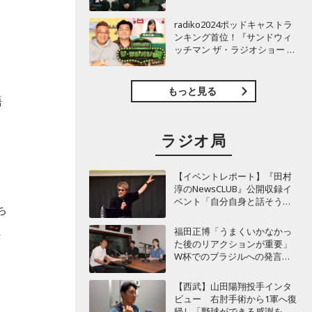
TBSラジオ『安住紳一郎の日
曜天国』インタビュー
radiko2024ポッドキャストラ
ンキング首位！『サンドウィ
ッチマン ザ・ラジオショー サ
一
タデー』インタビュー
そ
もっと見る
語
ラジオ局
【イベントレポート】『田村
淳のNewsCLUB』公開収録イ
ベント「自分自身と話そうの
ち
日」を開催 ～来場者ととも
に“人生の最後に流したい
れ
福田正博「うまくいかなかっ
曲”などをテーマにトーク
た後のリアクションが重要」
W杯でのブラジルへの発言が
波紋を呼んだ塩貝健人に今後
期待することは？
【西武】山田陽翔投手インタ
ビュー 右肘手術から1軍へ復
帰し「野球ができる感謝を再