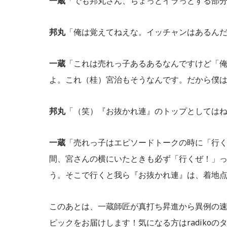
一蔵
「でも邦丸さん、ちょっとイラっとする部
邦丸
「俺は覚えてねえな。イッチャンはあるん
一蔵
「これは売れっ子あるあるなんですけど「
よ。これ（桂）宮治もそうなんです。だから僕
邦丸
「（笑）『お抜かれ連』のトップとしては
一蔵
「売れっ子はエピソードトークの時に「行
間、宮さんの横にいたときも必ず「行くぜ！」
う。そこで行くと我ら『お抜かれ連』は、着地
このあとは、一蔵師匠が真打ち昇進から異例の
ピックをお届けします！気になる方はradiko