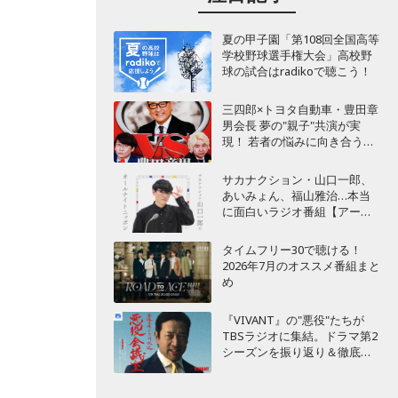
夏の甲子園「第108回全国高等
学校野球選手権大会」高校野
球の試合はradikoで聴こう！
三四郎×トヨタ自動車・豊田章
男会長 夢の"親子"共演が実
現！ 若者の悩みに向き合うポ
ッドキャスト番組が始動
サカナクション・山口一郎、
あいみょん、福山雅治…本当
に面白いラジオ番組【アーテ
ィスト編】
タイムフリー30で聴ける！
2026年7月のオススメ番組まと
め
『VIVANT』の"悪役"たちが
TBSラジオに集結。ドラマ第2
シーズンを振り返り＆徹底考
察！