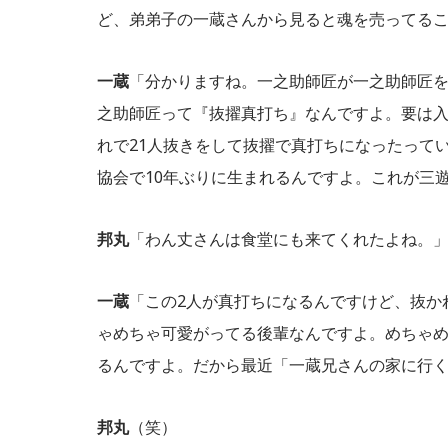
ど、弟弟子の一蔵さんから見ると魂を売ってる
一蔵
「分かりますね。一之助師匠が一之助師匠
之助師匠って『抜擢真打ち』なんですよ。要は
れで21人抜きをして抜擢で真打ちになったって
協会で10年ぶりに生まれるんですよ。これが三
邦丸
「わん丈さんは食堂にも来てくれたよね。
一蔵
「この2人が真打ちになるんですけど、抜か
ゃめちゃ可愛がってる後輩なんですよ。めちゃ
るんですよ。だから最近「一蔵兄さんの家に行
邦丸
（笑）