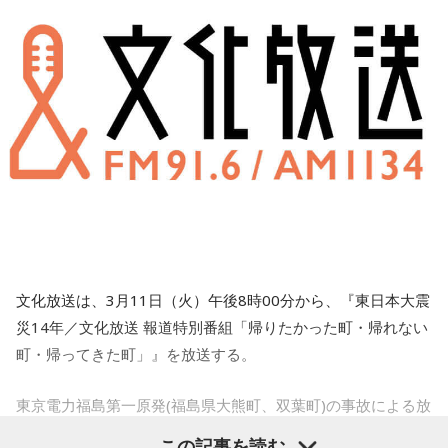
毎回、多彩なゲストを招き、ラジオのマイクを通して優しく
20250218_TOWA_TEI.jpg
リスナーに語りかける裕次郎の「もう一つの素顔」がファン
TOWA TEI
を魅了した。
そして韓国からこの日のためにやってきたSE SO NEONが、
1987（昭和62）年7月17日、52歳の若さで亡くなるまで、石
会場の空気を変えオルタナティヴロックの世界へ。生前の坂
本氏は、ニューヨークの自宅で当時まだ無名だったSE SO
原裕次郎は俳優として、映画、ドラマの制作者として、そし
NEONのライヴをテレビで目撃し、「彼女はすばらしい才能
て至高のシンガーとして、生涯現役を貫いた。
がある」とすぐに検索。同年夏にセントラルパークで行われ
まさに「昭和の太陽」「日本人に最も愛された男」であっ
たライブイベントに足を運び、楽屋を訪ねて自己紹介をする
た。
ところから始まった。坂本氏とSE SO NEONの縁は、以降ソ
ウルや東京、NYでお茶をしたり食事をするなど交流を深めて
いたという。そんな彼らのライヴは、ボーカル兼ギタリスト
今回の特別番組では、昭和という時代を駆け抜けた男・ 石
のファン・ソユンと、ベーシストのパク・ヒョンジン、そし
文化放送は、3月11日（火）午後8時00分から、『東日本大震
原裕次郎の知られざるエピソードを、彼の名曲とともに振り
てサポートドラマーのキム・ヒョンギョンの3ピースで決行。
災14年／文化放送 報道特別番組「帰りたかった町・帰れない
返る。
爆音で鳴り響くギターのリフとドラムにヴォーカルが浮遊す
町・帰ってきた町」』を放送する。
るようにのり、軽快なグルーヴのベースがすべてを包み、
番組パーソナリティは、石原プロモーション制作ドラマ「大
「Stranger」「A Long Dream」といったオリジナルの楽曲
を中心にプレイ。ファン・ソユンがMCで「今日は坂本さんに
東京電力福島第一原発(福島県大熊町、双葉町)の事故による放
都会」シリーズを当時リアルタイムで夢中で観ていたという
観てもらう、2回目のライヴだと思っている」と語ったのだ
射能汚染により全町民避難が続いていた双葉町の帰還困難区
野村邦丸が担当。
この記事を読む