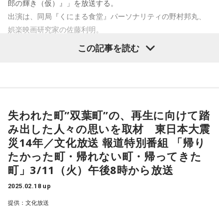
ラップのキャッチボールが始まり、「七曜日（Nana-
郎の輝き（仮）』」を放送する。
Youbi）」「にゃー feat.矢野顕子」などをリズムに合わせマ
出演は、同局『くにまる食堂』パーソナリティの野村邦丸、
イクフロウ。途中、「ギンビス」のワードのフロウにU-
娯楽映画研究家の佐藤利明。
zhaanから環ROYへやり直しが出たりして、そのやりとりに会
場が和み、ステージと来場者の間の距離が一気に縮まりいい
この記事を読む
雰囲気に。そしてラストは「エナジー風呂」でライヴをしめ
昭和の映画界、歌謡界、テレビ界を席巻した文字通りのスタ
てくれた。
ー、石原裕次郎。
「もはや戦後ではない」と経済白書に記された1956（昭和
20250218_U-zhaan&Tamaki_ROY&Chinza_DOPENESS.JPG
31）年、兄・石原慎太郎さんの芥川受賞作の映画化『太陽の
U-zhaan×環ROY×鎮座DOPENESS
季節』（日活・古川卓巳）でスクリーン・デビューを果た
失われた町”双葉町”の、再生に向けて踏
し、続く「狂った果実」（日活・中平康）では歌手として同
そこから、80年代後半から坂本氏と交流の深いTOWA TEIの
み出した人々の思いを取材 東日本大震
DJへ。「TECHNOVA」「MILKY WAY（feat.RYUICHI
名主題歌、劇中で歌った「想い出」でテイチクよりレコード
災14年／文化放送 報道特別番組 「帰り
SAKAMOTO & YUKALICIOUS」をはじめとした自らの楽曲か
デビューし、同作では生涯の伴侶となる北原三枝（石原まき
たかった町・帰れない町・帰ってきた
ら、「WAR HEAD」「千のナイフ」などの坂本氏が手がけた
子）と共演。日本映画界、歌謡界にセンセーショナルを巻き
楽曲を中心にプレイ。終盤にはMCも入りつつ、ラスト2曲
町」3/11（火）午後8時から放送
起こした。
は、今年の春にリリースが予定されているY.M.Oのライヴ盤
（1979年グリークシアター）より「BEHIND THE
2025.02.18 up
MUSK」、そして「い・け・な・いルージュマジック」でプ
人気絶頂だった1958（昭和33）年、文化放送での冠ラジオ番
提供：文化放送
レイを終えた。
組『石原裕次郎アワー』（1958～59）に出演。