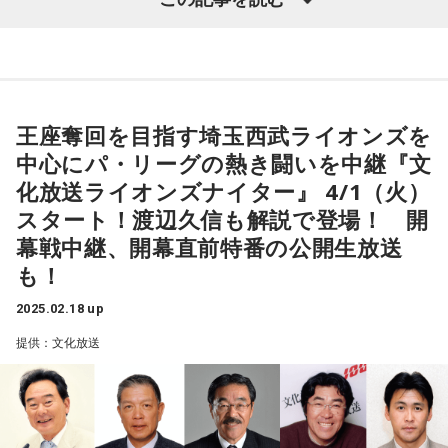
が、坂本氏へ向けた果てしない愛とエネルギーを感じたライ
域の一部で避難指示が解除されたのが2022年6月。
また娯楽映画研究家で、評伝「石原裕次郎昭和太陽伝」「石
ヴであった。
実に事故から11年5カ月ぶりに定住が可能となり、町は5年後
原プロモーション50年史」、裕次郎映画DVD解説やプロデュ
20250218_SE_SO_NEON.jpg
の居住人口をおよそ2000人とする目標を掲げました。しかし
ースを手掛けてきた佐藤利明がナビゲーターを務める。
ながらそれから2年半、2024年12月現在、双葉町の居住可能
SE SO NEON
時代を超えても、今もなお人々の心をつかんで離さない唯一
な「復興拠点」地域に居住する町民は173人(86世帯)にとどま
王座奪回を目指す埼玉西武ライオンズを
そしてステージは再びDJへ。電子音楽界の若手ホープ原口沙
無二の存在、「石原裕次郎」の人生の軌跡と魅力に迫るスペ
った。この現実は、ひとたび生活を営む為の総ての機能を失
中心にパ・リーグの熱き闘いを中継『文
輔がライヴともいえるDJセットで、自らカバーをした坂本氏
シャル番組に注目だ。
った町が再生することの困難さを物語っている。
の楽曲を丁寧につぎつぎとプレイ。「El Mar Mediterrani」
化放送ライオンズナイター』 4/1（火）
「TIBETAN DANCE」「Rain」を始め、後半はシンガーの長
スタート！渡辺久信も解説で登場！ 開
【特別番組概要】
一方、双葉町に住むことを決めた173人の「新たな双葉町
瀬有花がゲストで登場し、「愛してる, 愛してない」「Ballet
幕戦中継、開幕直前特番の公開生放送
Mecanique」など3曲を歌い上げた。ラストは自身によるオリ
■番組名:「文化放送開局記念 昭和100年スペシャル『時代を
民」の中には震災当時に双葉町民であった帰還者もいれば、
も！
ジナル曲「戻りさせて」をプレイ。“今”を感じる新感覚の曲
超える、石原裕次郎の輝き（仮）』」
双葉町はもとより福島県に所縁のない移住者もいる。
に、電子音楽の進化を感じた。
■放送日時:2025年3月31日（月） 午前10時00分〜10時55
全町避難という形で「ふるさと」を失った町民にとって双葉
2025.02.18 up
分
町は“帰れない町”となり、14年の月日を経た今、“帰ってきた
20250218_Haraguchi_Sasuke.JPG
提供：文化放送
■出演：野村邦丸 （文化放送『くにまる食堂』パーソナリテ
町”となった人もいれば、“帰りたかった町”のまま望郷の存在
原口沙輔
ィ）
となっている人も多くいるのだ。
Spotify O-EASTのトリは、小山田圭吾率いるCorneliusの登場
だ。最初はメンバーの姿は見えず、ステージの白い幕に映し
今回の特別番組では、東日本大震災から14年目の3月11日を