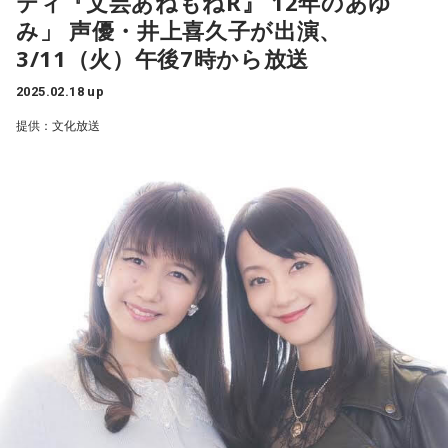
ティ『文芸あねもねR』 12年のあゆ
回特別に提供されたというオリジナルのマルチトラック音源
チームの課題は何と言っても打撃陣の底上げ。新戦力として
を用いて制作したリミックスを中心にプレイ。「1919」
ムファイターズの開幕戦を放送。
み」 声優・井上喜久子が出演、
外国人のセデーニョ選手、ネビン選手が加入したほか、ルー
「Rain」「Asience」「chasm」「A WONGGA DANCE
さらに25日（火）には開幕直前特番『プロ野球開幕直前！
3/11（火）午後7時から放送
キーではドラフト2位の渡部聖弥選手が開幕スタメンに向け猛
SONG」「wind, cypresses & absinthe」などの坂本氏の名曲
渡辺久信・堀口文宏 そこまで言っちゃう？！ レオ放談』の
を見事にリミックスしたトラックが印象的で、真鍋大度の隣
アピールしている。
2025.02.18 up
公開生放送を兼ねたイベントを、浜松町・文化放送メディア
にいた岡村靖幸は「Riot in Lagos」をプレイし会場を盛り上
最強の個が集まるライオンズは、2025年のスローガン「ALL
提供：文化放送
プラスホールにて実施する。
げていた。また、映像と音楽がリンクを果たしたDJセットが
ONE」のもと、チーム力の大いなる発揮と6年ぶりのリーグ優
見事であり、真鍋大度が坂本氏と築き上げてきた音楽とアー
勝を目指す。
トへの探究心を改めて再確認する時間でもあった。
【番組概要】
■『文化放送ライオンズナイター』※4月1日（火）レギュラ
20250218_Manabe_Daido&Okamura_Yasuyuki.jpg
＜44年目の『文化放送ライオンズナイター』、力強いレジェ
ー放送スタート
ンドたちがさらに解説に加入＞
真鍋大度＋岡村靖幸
1982年の放送開始以来、
44年目のシーズンを迎える『文化放
放送日時:毎週火～金曜日 午後5時50分～9時00分（最大延
そこからDJは日本の電子音楽界の重鎮、砂原良徳へ。ステー
送ライオンズナイター』
では、今シーズンも
「吼えろ！ライ
ジに上がるや否や、空気の流れをガラッと砂原ワールドへと
長午後9時30分まで）
オンズ 叫べ！文化放送ライオンズナイター」
を合言葉に、
変え、アルバム『Esperanto』から数曲、YMOの楽曲をサン
解 説：
王座奪回を目指す埼玉西武ライオンズを中心に、強豪ひしめ
プリングした音源などを映像とリンクさせ、視聴覚をトリッ
東尾修、山崎裕之、松沼博久、松沼雅之、笘篠賢治、西本
プさせる幻想的な世界を演出。
くパ・リーグの熱き闘いを届ける。
聖、
4月1日（火）よりレギュラー放送をスタートする今シーズン
20250218_Sunahara_Yoshinori.jpg
辻発彦、渡辺久信、荒木大輔、岩本勉
は、
東尾修、山崎裕之、松沼博久、松沼雅之、笘篠賢治、西