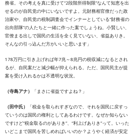
務省。その考えを真に受けて“2段階所得制限”なんて知恵を出
せるのが自民党の中にいないですよ。元財務相官僚だった政
治家や、自民党の税制調査会でインナーとしている“財務省の
出向部隊”の人たちと一緒に作った案でしょうね。小賢しい、
官僚まる出しで国民の生活を全く見ていない、省益ありき。
そんなの引っ込んだ方がいいと思います」
178万円に引き上げれば年7兆～8兆円の税収減になるとされ
るが、自民案だと減少幅が抑えられる。ただ、国民民主が提
案を受け入れるかは不透明な状況。
（寺島アナ）
「まさに省益ですよね？」
（田中氏）
「税金を取られすぎなので、それを国民に戻すっ
ていうのは国民の権利としてあるわけです。なぜか知らない
ですけど“税金取るのがありき”、“利上げありき”って。いった
いどこまで国民を苦しめればいいのか？ようやく経済が安定