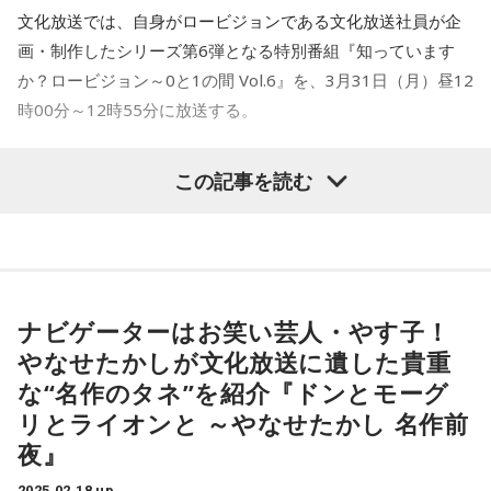
心から感謝の気持ちでいっぱいです。ありがとうございま
堀口文宏（あさりど／お笑い芸人）
文化放送では、自身がロービジョンである文化放送社員が企
す！最後に文化放送で放送される『純喫茶あねもねR』の特別
斉藤一美（文化放送アナウンサー）
画・制作したシリーズ第6弾となる特別番組『知っています
番組で、今までの成り立ちや想いなどを精一杯お話しさせて
か？ロービジョン～0と1の間 Vol.6』を、3月31日（月）昼12
いただきたいと思います。ぜひ聴いていただけたら嬉しいで
概 要：2025年がライオンズ夜明けのシーズンとなることを
時00分～12時55分に放送する。
す」
願い、開幕直前の3月25日（火）に2部構成の公開生放送を兼
ねたイベントを決定。
「ロービジョン（Low Vision）」とは、何らかの視覚障害に
この記事を読む
番組では、リスナーからのメッセージを受付中。メールの宛
ライオンズブルーの血が流れる、“球団のレジェンド”渡辺久
より日常生活が不便になることを指しており、周りからは困
先は、
anemone-r@joqr.net
信、生粋の“獅子党”堀口文宏（あさりど）、そして“日本一や
難なく行動しているように見えることから、ロービジョン者
んちゃな野球中継”でお馴染みの文化放送・斉藤一美アナウン
であることは理解されにくい側面がある。
【文芸あねもねR】
サーが出演し、ディープなライオンズトークを繰り広げる。
当番組では、自らがロービジョン者である文化放送社員の白
2012年3月に新潮文庫から出版された東日本大震災の復興支
浜松町・文化放送メディプラスホールを会場に、第1部は午後
石仁司が自身の経験をふまえ、健常者と盲目の間にいるロー
ナビゲーターはお笑い芸人・やす子！
援のためのチャリティ書籍『文芸あねもね』。この趣旨に賛
7時00分から1時間の公開生放送を行い、第2部はイベント来
ビジョンの世界を少しでも理解してもらうため、企画・制
やなせたかしが文化放送に遺した貴重
同した、声優・井上喜久子と田中敦子、そして彼女たちが声
場者のみに明かす、とっておきのライオンズ深堀トークを披
作。
な“名作のタネ”を紹介『ドンとモーグ
をかけた人気声優陣が、『文芸あねもね』作品を朗読し、オ
露！
第1弾の放送よりサヘル・ローズが出演し、白石と共に様々な
リとライオンと ～やなせたかし 名作前
ーディオブック「文芸あねもねR」での配信や、被災地・石巻
ファンに嬉しいライオンズトークはもちろん、番組・イベン
視覚障害を取り巻く環境や課題解決に向けた取り組みの紹
でのイベント活動などを行ってきたプロジェクト。過去の作
夜』
トでは素敵なプレゼントも用意。
介、そして知られざるロービジョン者の抱える思いなどを伝
品をCD化して販売し、この売上も復興支援のために全額寄付
2025.02.18 up