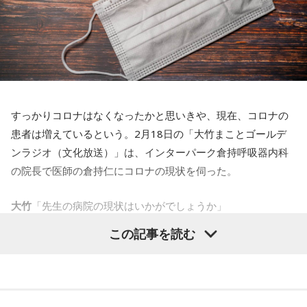
すっかりコロナはなくなったかと思いきや、現在、コロナの
患者は増えているという。2月18日の「大竹まことゴールデ
ンラジオ（文化放送）」は、インターパーク倉持呼吸器内科
の院長で医師の倉持仁にコロナの現状を伺った。
大竹
「先生の病院の現状はいかがでしょうか」
この記事を読む
倉持
「年末年始は発熱外来の患者さんが100人来ると50人く
らいがインフルエンザ、15人くらいがコロナ、それ以外の感
染症・マイコプラズマなんかも流行っていて
、
患者さんがク
リニックに入りきらないくらい混んでいたんですけど、幸い