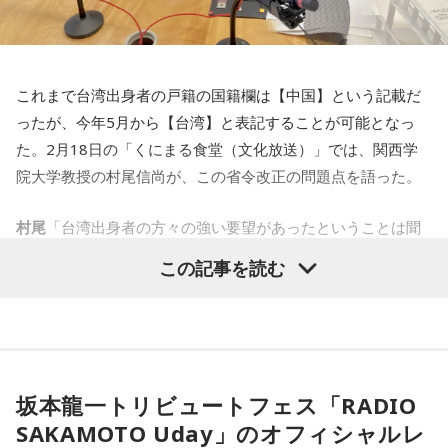
倉持
「コロナの患者さんに関しては増えています。発熱外来
の患者さんは激減していますが、コロナは少し増えてきてる
のが現状です」
これまで台湾出身者の戸籍の国籍欄は【中国】という記載だ
大竹
「お年寄りとか持病のある方が重症になっていくという
ったが、今年5月から【台湾】と表記することが可能となっ
傾向は同じですか？」
た。2月18日の「くにまる食堂（文化放送）」では、関西学
院大学教授の村尾信尚が、この省令改正の問題点を語った。
倉持
「大体3パターンあって、かかった急性期に肺炎を起こし
てくる場合とですね、インフルエンザのように感染したこと
村尾
「台湾出身者の方々の強い要望があったということは聞
がきっかけで体力が弱って、違う肺炎を起こすパターンと、
いています。台湾出身者の方々のお気持ちはよくわかります
この記事を読む
コロナの場合は2週間くらいで若い人も含めて後遺症という症
が、中国がどういう対応で出てくるのでしょうか」
状が出てくる方もいらっしゃいます。コロナにかかったけど
軽くて大丈夫だったで済めばいいですけど、そうじゃない方
邦丸
「中国外務省は会見で
、
台湾は中国の領土の不可分の一
は早く医療機関を受診していただくのがいいと思います」
部だと主張し、台湾問題は中国の内政であり、内政干渉じゃ
ないかと言っています」
坂本龍一トリビュートフェス「RADIO
SAKAMOTO Uday」のオフィシャルレ
村尾
「日本も中国との間に“中国は1つなんだ”という取り決め