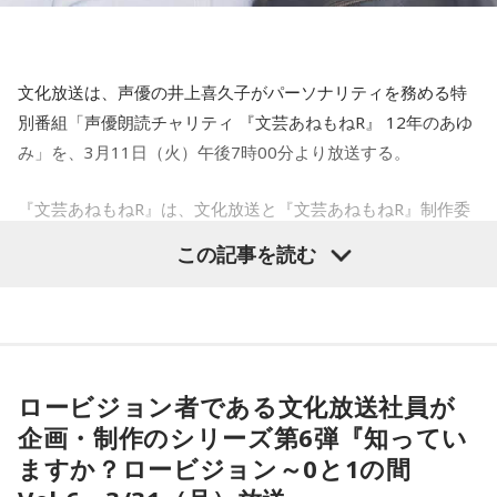
推奨ハッシュタグ： #ライオンズナイター #seibulions #
ができました。あたたかく支えてくださった沢山の皆様に、
ホールにて
Chloé Juliette
パリーグピープル
心から感謝の気持ちでいっぱいです。ありがとうございま
出 演：
番組URL：
す！最後に文化放送で放送される『純喫茶あねもねR』の特別
渡辺久信（西武ライオンズ前GM兼監督代行）
20250218_Mars89.jpg
文化放送は、声優の井上喜久子がパーソナリティを務める特
https://www.joqr.co.jp/qr/program/lionsnighter/
番組で、今までの成り立ちや想いなどを精一杯お話しさせて
堀口文宏（あさりど／お笑い芸人）
別番組「声優朗読チャリティ 『文芸あねもねR』 12年のあゆ
いただきたいと思います。ぜひ聴いていただけたら嬉しいで
Mars89
斉藤一美（文化放送アナウンサー）
み」を、3月11日（火）午後7時00分より放送する。
＊シーズン中のホームゲームは、試合終了後のヒーローイン
す」
2003年から2023年までJ-WAVEにて放送されてきた、坂本龍
タビューまでYouTubeチャンネルでライブ配信する。
概 要：2025年がライオンズ夜明けのシーズンとなることを
一がナビゲーターを務めたラジオ番組『RADIO
『文芸あねもねR』は、文化放送と『文芸あねもねR』制作委
文化放送ライオンズナイターYouTube：
番組では、リスナーからのメッセージを受付中。メールの宛
願い、開幕直前の3月25日（火）に2部構成の公開生放送を兼
SAKAMOTO』と、2月8日～11日まで渋谷で開催されたアー
員会が、東日本大震災復興のために、声優による朗読オーデ
https://www.youtube.com/joqrlions/
先は、
anemone-r@joqr.net
トとテクノロジーの祭典「DIG SHIBUYA」がタッグを組み、
この記事を読む
ねたイベントを決定。
ィオブックを配信し売上を寄付するチャリティ企画。
新しい形の音楽フェストとして渋谷という音楽と文化の発信
ライオンズブルーの血が流れる、“球団のレジェンド”渡辺久
2013年から活動を行ってきた『文芸あねもねR』では、リア
■『文化放送スポーツスペシャル プロ野球パシフィックリー
地で実現した「RADIO SAKAMOTO Uday」。テクノロジーを
【文芸あねもねR】
信、生粋の“獅子党”堀口文宏（あさりど）、そして“日本一や
駆使した音楽を電子音楽と解釈してもいいのであれば、坂本
ルイベントでの興行売上や、CD・グッズ物販の売上を東日本
グ2025開幕戦
2012年3月に新潮文庫から出版された東日本大震災の復興支
んちゃな野球中継”でお馴染みの文化放送・斉藤一美アナウン
氏は長年かけてテクノロジーの進化を音楽やアートを通じ
大震災の復興支援のために寄付してきたが、12年の活動を経
埼玉西武ライオンズ 対 北海道日本ハムファイターズ 実況中
援のためのチャリティ書籍『文芸あねもね』。この趣旨に賛
て、その可能性を追求し続けた正真正銘の芸術家であろう。
サーが出演し、ディープなライオンズトークを繰り広げる。
て、このたび2025年3月末に活動を終了することになった。
継』
同した、声優・井上喜久子と田中敦子、そして彼女たちが声
その活動は世代やジャンルを問わず、世界中の音楽ファンを
ロービジョン者である文化放送社員が
浜松町・文化放送メディプラスホールを会場に、第1部は午後
中継カード：埼玉西武ライオンズ 対 北海道日本ハムファイタ
魅了し、そして影響を受けた音楽家たちは、さらに各々の音
をかけた人気声優陣が、『文芸あねもね』作品を朗読し、オ
企画・制作のシリーズ第6弾『知ってい
7時00分から1時間の公開生放送を行い、第2部はイベント来
今回の特番は、改めて番組が歩んできた12年の道のりを振り
楽を突き詰め最高なライヴを私たちにみせてくれた。感動を
ーズ（ベルーナドーム）
ーディオブック「文芸あねもねR」での配信や、被災地・石巻
ますか？ロービジョン～0と1の間
場者のみに明かす、とっておきのライオンズ深堀トークを披
超えて一言、音楽って最高です。坂本龍一イズムは、この先
返りながら、チャリティに参加いただいた皆様への今までの
放送日時：2025年3月28日（金）午後5時45分～9時00分
でのイベント活動などを行ってきたプロジェクト。過去の作
露！
も私たちがネバーエンディングで受け継いでいくべき“文化”な