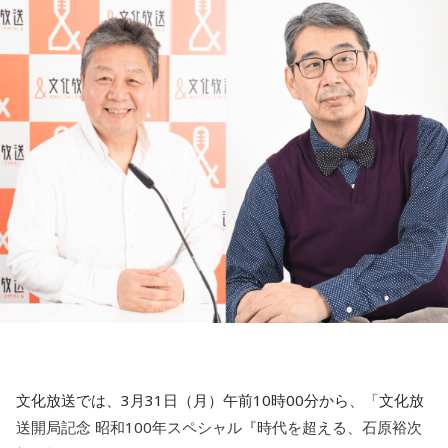
れた。
18時の開場とほぼ同時に、各々の開場でDJやライヴがスター
ト。18時の時点で会場の外は、長蛇の列だったにも関わら
ず、すでに中は後方まで人で埋まっていた。3つの会場では、
どの時間帯もそれぞれに多くのファンを持つアーティストた
ちがライヴを行ったこともあり、来場者はタイムテーブルと
睨めっこになったことであろう。
Spotify O-EASTでは、 DJ STYLISH a.k.a. 鎮座DOPENESSがオ
ープンにふさわしく、その名の通りイカした選曲で会場を温
めていた。宮崎美子「今は平気よ」、郷ひろみ「君の名はサ
イコ」など、和物を中心とした選曲が会場に鳴り響く。そこ
から、U-zhaan×環ROY×鎮座DOPENESSのライヴへと突入。
ステージに3人が揃ったところで、一曲目にライヴ初披露とな
った、坂本氏の「enegy flow」のピアノソロに2人のリリッ
クを載せたバージョンというスペシャルな内容でスタート。
インドから帰ってきたばかりのU-zhaanのタブラ演奏と、ト
文化放送では、3月31日（月）午前10時00分から、「文化放
ランペットや他の楽器などをその場で演奏・録音、ループさ
せた音の上で、環ROYと鎮座DOPENESSによるスキルの高い
送開局記念 昭和100年スペシャル『時代を超える、石原裕次