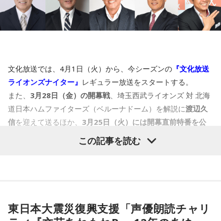
が融合したボルテージの高いド直球なライヴを観せてくれ
くパ・リーグの熱き闘いを届ける。
■放送日時：2025年 3月11日（火）午後8時00分～9時00分
た。さすがは世界のDos Monos。
4月1日（火）よりレギュラー放送をスタートする今シーズン
■制作協力：RFCラジオ福島
は、
東尾修、山崎裕之、松沼博久、松沼雅之、笘篠賢治、西
20250218_Dos_Monos.jpg
■出演：山地美紗子（ラジオ福島アナウンサー）、双葉町のみ
本聖
の強力なレギュラー陣に加え、
辻発彦、渡辺久信、荒木
なさん
Dos Monos
大輔、岩本勉
といったレジェンドも解説に登場。
文化放送では、4月1日（火）から、今シーズンの
『文化放送
レジェンドたちの野球観と個性が溢れる解説、そして白熱の
そして間髪を容れず、ソウルからやってきた注目のオルタナ
ライオンズナイター』
レギュラー放送をスタートする。
ティヴKポップ・クルーBalming Tigerへ。往年のYMOへのオ
実況で『文化放送ライオンズナイター』を盛り上げる。
また、
3月28日（金）の開幕戦
、埼玉西武ライオンズ 対 北海
マージュとしてメンバーお揃いの赤いスーツ姿で登場。この
道日本ハムファイターズ（ベルーナドーム）を解説に
渡辺久
時点で、会場は満杯で入場制限がかかり、外には長い入場待
ちの列ができたほどだった。ダンスを取り入れたパフォーマ
信
を迎えて送るほか、
3月25日（火）には開幕直前特番を公
上段左から）東尾修、山崎裕之、松沼博久、松沼雅之、笘篠
ンスと、上げ気味で踊り出したくなるサウンド満載の中、日
開生放送
する。
この記事を読む
賢治
本でも馴染みのあるドラマ主題歌「Wash Away」で会場をさ
らに盛り上げてくれ、最高なライヴを観せてくれた。
下段左から）西本聖、荒木大輔、渡辺久信、辻発彦、岩本勉
＜6年ぶりのリーグ優勝を目指すライオンズ＞
20250218_Balming_Tiger.jpg
歴史的低迷に苦しんだ昨シーズンの埼玉西武ライオンズ。
＜高まる期待と興奮をファン＆リスナーとともに！開幕直前
捲土重来を期すべく、チームの再建は西口文也新監督に託さ
Balming Tiger
特番の公開生放送イベントが決定＞
れ、鳥越裕介ヘッドコーチ、仁志敏久野手チーフ兼打撃コー
東日本大震災復興支援「声優朗読チャリ
また、3月28日（金）にはレギュラー放送に先駆け、ベルー
そして真鍋大度＋岡村靖幸のB2B DJセットへ。真鍋大度は今
チも新たに加入。
ナドームで行なわれる、埼玉西武ライオンズ 対 北海道日本ハ