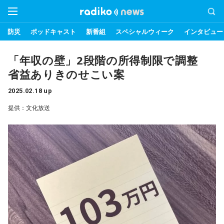
防災
ポッドキャスト
新番組
スペシャルウィーク
インタビュー
「年収の壁」2段階の所得制限で調整
省益ありきのせこい案
2025.02.18 up
提供：文化放送