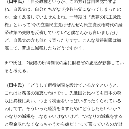
（田中氏）
「自公政権というか、この方針は自民党ですよ
ね。自民党は、自分たちがなぜ少数与党になってしまったの
か、全く反省していませんよね。一時期は『悪夢の民主党政
権』といって“今の立憲民主党はぜんぜん民主党政権時代の経
済政策の失敗を反省していない”と僕なんかも言いましたけ
ど、自民党の方も似たり寄ったりです。こんな所得制限は撤
廃して、普通に減税したらどうですか？」
田中氏は、2段階の所得制限の案に財務省の思惑が影響してい
ると考える。
（田中氏）
「どうして所得制限を設けているか？というと、
これは財務省の知恵なわけです。先進国と比べても日本の税
収は異様に高い。つまり税金をいっぱいぼったくられている
わけです。そういった経済を直すためにどうしたらいいか？
かなりの減税をしなきゃいけないけど、“かなりの減税をする
と税金取れなくなっちゃうから嫌だ！”って言っているのが財