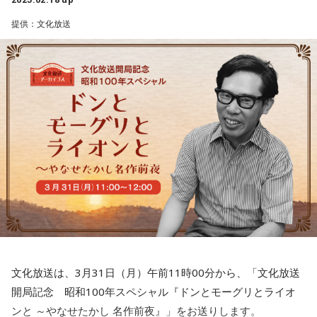
えてきた。
している。
チケット情報：全席自由席 税込み2,200円（番組オリジナル
提供：文化放送
ノベルティ付き）
第6弾となる今回は、「ロービジョン者にしか分からない日常
【特別番組概要】
ZAIKOにて2月25日（火）正午より発売開始
の悩み」について白石を含むロービジョン当事者たちによる
■番組名：「声優朗読チャリティ 『文芸あねもねR』 12年の
イベントページ：
座談会を実施。
あゆみ」
https://bunkajoqr.zaiko.io/e/lionsnighter0325
「皿の上の料理が分からず、わさびをそのまま食べてしま
■放送日時：3月11日（火）午後7時00分～8時00分
う」「買い物をしている際、店員に質問しようとしても客と
■出演：井上喜久子、黒岩希未代
店員の区別がつかない」など、日常の中でロービジョン者が
■メールアドレス： anemone-r@joqr.net
直面している困難な場面について、座談会の模様とともに紹
■推奨ハッシュタグ： ＃文芸あねもねR
介する。
■番組ページ：
http://www.joqr.co.jp/anemone-r/
■文芸あねもねR 朗読作品：
https://aandg.shop-pro.jp/?
白石は今回の第6弾放送を前に、「番組の企画の原点に返り、
mode=cate&cbid=2524775&csid=0
【他人からは分からないけれど実は困っている人がいる】と
いうことを、みんなが気づくきっかけになってもらいたい」
と話している。
文化放送は、3月31日（月）午前11時00分から、「文化放送
開局記念 昭和100年スペシャル『ドンとモーグリとライオ
＜文化放送ロービジョンプロジェクト＞
ンと ～やなせたかし 名作前夜』」をお送りします。