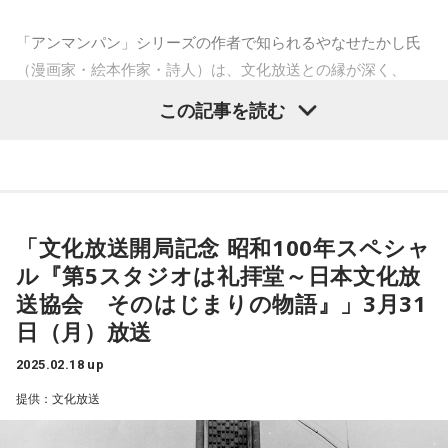
文化放送では、様々な視覚障害者についての問題や取り組み
を紹介してきたシリーズ特別番組『知っていますか？ロービ
「アンマンパン」シリーズの作者で知られるやなせたかし氏
ジョン～0と1の間』のほかにも、民放初として1974年より作
（漫画家・絵本作家・詩人）は、文化放送との縁が深く、
成している「点字番組表」、同局PR誌「フクミミ」の音訳、
1960年代、数多くのラジオドラマ作品を書き下ろし、晩年に
この記事を読む
社内階段への黄色と黒の斜め縞テープの貼付、到着階を知ら
は番組審議会委員長も務めました。
せる音声ガイダンスの社内エレベーターへの搭載などに取り
組んでいるほか、ロービジョン者の視覚に配慮した特設サイ
昨年、文化放送が保管資料を整理したところ、やなせ氏が書
トを通じ様々な情報を発信するなど、ロービジョンについて
き下ろしたラジオドラマ台本などを数点発見。その作品の中
の理解促進とそれを取り巻く課題の解決に向け活動を継続し
には、やなせ氏の後の代表作に繋がるモチーフが数多く散り
「文化放送開局記念 昭和100年スペシャ
ている。
ばめられていました。
ル『第5スタジオは礼拝堂～日本文化放
※これまでのシリーズ『知っていますか？ロービジョン～0と
送協会 そのはじまりの物語』」3月31
当番組では、生前のやなせ氏を知る関係者のインタビューを
1の間』の放送は、文化放送のポッドキャストサイト
日（月）放送
交えながら、それらの貴重な資料を紹介します。名作が生ま
「PodcastQR」より聴取可能。
れる「前夜」の息遣いをラジオから感じてください。
2025.02.18 up
https://podcastqr.joqr.co.jp/episodes?
提供：文化放送
q=%E3%83%AD%E3%83%BC%E3%83%93%E3%82%B8%
番組のナビゲーターは、各メディアで「アンパンマンみたい
E3%83%A7%E3%83%B3
になりたい」と語るお笑い芸人のやす子が担当。やす子は、