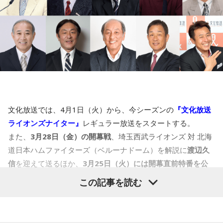
出された映像から始まり、何が始まるのかと思わず息を呑
迎えるにあたり、原発事故という理不尽な災害によって「失
む。幕が降りると同時に現れたメンバーたちの装いは黒を基
われた町」になってしまった双葉町の、その再生に向けて文
調とした服を着ていた。小山田圭吾はいつものサングラスを
字通り最初の一歩を踏み出した方々の思いを聞く。
かけず、黒いジャケットに黒いタイ、黒いパンツといった追
悼とも言えるスタイルで登場。キーボード、ギターに堀江博
久、ドラムにあらきゆうこ、モーグ・シンセサイザーとベー
RFCラジオ福島の制作協力のもと、震災発生から14年、継続
スに大野由美子がサポートメンバーで参加し、坂本龍一の楽
して福島の復旧苦難を見つめてきた山地美紗子アナウンサー
曲をカバーを連発していく。Cornelius特有の大きな画面に流
が双葉町の「今」を取材。
れる映像やライトを取り入れたステージワークも素晴らし
双葉町に帰ってきた元東京電力社員、まだ幼い人の娘と共に
い。曲は「Mic Check」「Point of View Point」「Audio
文化放送では、4月1日（火）から、今シーズンの
『文化放送
Architecture」と続き、「Another View Point」では映像に
帰還した女性、母親が営んでいたファーストフード店を復活
ライオンズナイター』
レギュラー放送をスタートする。
坂本龍一の姿が映し出され、グッときたところで、「Turn
するために戻ってきた女性、そして、町の復興に力を尽くす
Turn」、小山田圭吾が丁寧に歌い上げた「Thatness And
また、
3月28日（金）の開幕戦
、埼玉西武ライオンズ 対 北海
ために他県から単身で移住してきた脱サラ男性らに、地元ラ
Thereness」では、感極まった人たちの姿が印象的だった。
道日本ハムファイターズ（ベルーナドーム）を解説に
渡辺久
ジオ局のアナウンサーだからこその目線でインタビューマイ
YMO「Cue」を経て、ラストはCornelius「あなたがいるな
信
を迎えて送るほか、
3月25日（火）には開幕直前特番を公
クを向けた。
ら」でライヴを終えた。
開生放送
する。
この記事を読む
20250218_Cornelius1.JPG
また、再生に向けて、町ではさまざまなコミュニティ作りに
＜6年ぶりのリーグ優勝を目指すライオンズ＞
取り組み始めている。
Cornelius
歴史的低迷に苦しんだ昨シーズンの埼玉西武ライオンズ。
定期的に居住者が集って合唱する「うたの会」はその一つ。