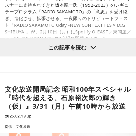
スナーに支持されてきた坂本龍一氏（1952-2023）のレギュ
ラープログラム『RADIO SAKAMOTO』の「意思」を受け継
ぎ、進化させ、拡張させる、一夜限りのトリビュートフェス
ト「RADIO SAKAMOTO Uday -NEW CONTEXT FES × DIG
SHIBUYA-」が、2月10日（月）にSpotify O-EAST／東間屋／
duo MUSIC EXCHANGEの3会場で開催されました。
この記事を読む
Cornelius、TOWA TEI、U-zhaan×環ROY×鎮座DOPENESS、
真鍋大度＋岡村靖幸、Balming Tigerら豪華アーティストが集
結し、この日限りの特別なトリビュートパフォーマンスを披
露した本イベントのオフィシャルレポートをお届けします。
イベントレポート
2月10日（水）、J-WAVEが主催する坂本龍一トリビュートフ
文化放送開局記念 昭和100年スペシャル
ェスト「RADIO SAKAMOTO Uday -NEW CONTEXT FES ×
『時代を超える、石原裕次郎の輝き
DIG SHIBUYA-」が、Spotify O-EAST、duo MUSIC
（仮）』3/31（月）午前10時から放送
EXCHANGE、東間屋の3つの会場で開催された。「坂本龍一
との対話、共演、共鳴、再始動」というスローガンのもと
2025.02.18 up
に、これまで坂本氏と縁を深めてきた豪華極まりないアーテ
ィストたちが総出演。それぞれが坂本氏への想いを胸に、自
提供：文化放送
由でエネルギーに溢れた、最高なパフォーマンスをみせてく