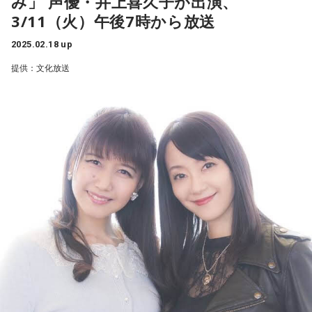
み」 声優・井上喜久子が出演、
返りながら、チャリティに参加いただいた皆様への今までの
中継カード：埼玉西武ライオンズ 対 北海道日本ハムファイタ
公開生放送を兼ねたイベントを、浜松町・文化放送メディア
3/11（火）午後7時から放送
20250218_NOTYPE_9.jpg
感謝、そして災害で今なお苦労を抱える方にエールを届ける1
ーズ（ベルーナドーム）
プラスホールにて実施する。
時間。
放送日時：2025年3月28日（金）午後5時45分～9時00分
2025.02.18 up
NOTYPE 9
今まで行ったイベントの思い出や、井上が陸前高田に実際に
（最大延長午後9時30分まで）
提供：文化放送
【番組概要】
訪れた際に感じたことなどを伝える。また、今年3月末をもっ
解 説：渡辺久信（西武ライオンズ前GM兼監督代行）
20250218_Miwa.jpg
■『文化放送ライオンズナイター』※4月1日（火）レギュラ
て新規販売を終了する朗読作品『文芸あねもねR』の音源も番
実 況：斉藤一美（文化放送アナウンサー）
ー放送スタート
美羽
組内で紹介。企画立ち上げから参加し、昨年8月にご逝去され
■開幕直前特番
た声優・田中敦子さんとの思い出も語る。
放送日時:毎週火～金曜日 午後5時50分～9時00分（最大延
20250218_TOYOMU.jpg
『プロ野球開幕直前！ 渡辺久信・堀口文宏 そこまで言っち
長午後9時30分まで）
◆本チャリティ活動の寄付金額：9,980,362円（2025年2月
ゃう？！ レオ放談』公開生放送
TOYOMU
解 説：
12日現在）
東尾修、山崎裕之、松沼博久、松沼雅之、笘篠賢治、西本
左から）渡辺久信、堀口文宏、斉藤一美アナ
20250218_Botsu_aka_NGS.jpg
聖、
パーソナリティを務める井上喜久子は、以下のようにコメン
辻発彦、渡辺久信、荒木大輔、岩本勉
トしている。
実施日時：2025年3月25日（火）
没 aka NGS
実 況：長谷川太、斉藤一美、高橋将市、寺島啓太
【第1部】午後7時00分～8時00分 文化放送メディアプラス
スタジオアナウンサー：鈴木純子、小川真由美、西村志野
「ほんの少しずつ歩んできた『文芸あねもねR』の活動も、
ホールからの公開生放送
番組X：@joqrlions
10遍の小説をすべて音声化するという目標を成し遂げること
20250218_Chlote_Juliette.jpg
【第2部】午後8時00分～9時00分 文化放送メディアプラス