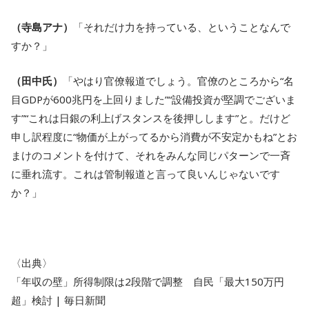
（寺島アナ）
「それだけ力を持っている、ということなんで
すか？」
（田中氏）
「やはり官僚報道でしょう。官僚のところから“名
目GDPが600兆円を上回りました”“設備投資が堅調でございま
す”“これは日銀の利上げスタンスを後押しします”と。だけど
申し訳程度に“物価が上がってるから消費が不安定かもね”とお
まけのコメントを付けて、それをみんな同じパターンで一斉
に垂れ流す。これは管制報道と言って良いんじゃないです
か？」
〈出典〉
「年収の壁」所得制限は2段階で調整 自民「最大150万円
超」検討 | 毎日新聞