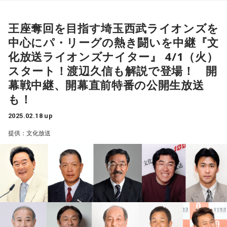
捲土重来を期すべく、チームの再建は西口文也新監督に託さ
また、双葉町の伝統行事「ダルマ市」も一昨年から復活して
20250218_Cornelius2.JPG
れ、鳥越裕介ヘッドコーチ、仁志敏久野手チーフ兼打撃コー
いる。
王座奪回を目指す埼玉西武ライオンズを
チも新たに加入。
Cornelius
小さな一歩ではあるが、そこには双葉町に対する参加者たち
中心にパ・リーグの熱き闘いを中継『文
チームの課題は何と言っても打撃陣の底上げ。新戦力として
の暖かな想いが溢れている。
もうひとつの会場、duo MUSIC EXCHANGEでも素晴らし
化放送ライオンズナイター』 4/1（火）
外国人のセデーニョ選手、ネビン選手が加入したほか、ルー
いライヴの数々が行われていた。トップバッターは注目のア
スタート！渡辺久信も解説で登場！ 開
キーではドラフト2位の渡部聖弥選手が開幕スタメンに向け猛
ーティスト北村蕗が登場。「Undercooled」のカバーをはじ
一方、少し歩くと双葉町に広がる果てしない「荒野」。かつ
幕戦中継、開幕直前特番の公開生放送
め、オリジナル曲も披露し幻想的且つアグレッシヴなアプロ
アピールしている。
ては田や畑だった地は文字通り「荒野」となって雑草が茂
も！
ーチで独自の世界観を音で紡いでくれた。
最強の個が集まるライオンズは、2025年のスローガン「ALL
り、ススキが風になびいている。
ONE」のもと、チーム力の大いなる発揮と6年ぶりのリーグ優
2025.02.18 up
20250218_Kitamura_Fuki.jpg
震災、そして原発事故から14年、町の未来は決して洋々たる
勝を目指す。
状況ではない。そのような中でも、町の再生に立ち向かう
提供：文化放送
北村蕗
人々の声は、即ち双葉町のリアルな「今」だ。
＜44年目の『文化放送ライオンズナイター』、力強いレジェ
そこからのネオ・ミクスチャーの頂点に立つDos Monos。1
文化放送では、福島第一原子力発電所事故の記憶を風化させ
曲目に、YMOの1stアルバム『イエロー・マジック・オーケス
ンドたちがさらに解説に加入＞
ないための一石になると考え、この番組を送る。
トラ』に収録されている「コンピューターゲーム“サーカスの
1982年の放送開始以来、
44年目のシーズンを迎える『文化放
テーマ”」をサンプリングした1stアルバム収録のインスト曲
送ライオンズナイター』
では、今シーズンも
「吼えろ！ライ
【特別番組概要】
「ドスゲーム」から始まり、昨年リリースしたアルバム
オンズ 叫べ！文化放送ライオンズナイター」
を合言葉に、
『Dos Atomos』から数曲、またこれまでリリースされてきた
■番組名：『東日本大震災14年／文化放送報道特別番組「帰
王座奪回を目指す埼玉西武ライオンズを中心に、強豪ひしめ
楽曲を立て続けに披露。ハードコア、ヒップホップ、ロック
りたかった町・帰れない町・帰ってきた町」』