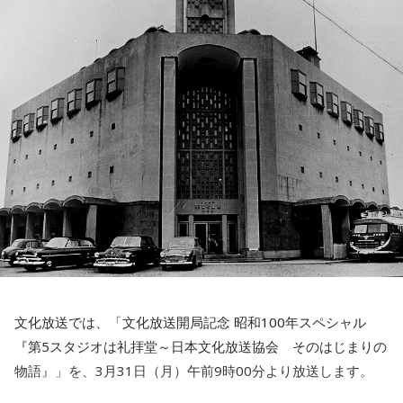
以下のようにコメントしています。
【特別番組概要】
■番組名：文化放送開局記念 『知っていますか？ロービジョ
私はこれまで周りに「アンパンマンのような存在になりた
ン～0と1の間 Vol.6』
い！」と言ってきました。
■放送日時：2025年3月31日（月） 昼12時00分～12時55分
子供の頃からそばにいて、元気をくれたアンパンマンの生み
（収録番組）
の親であるやなせたかし先生に関わるお仕事ができ非常に感
■出演：サヘル・ローズ、白石仁司（文化放送プロデューサ
慨深く、幸せです。
ー）
年を重ねるごとに、先生の作品、メッセージは深みを増すよ
■文化放送ロービジョンプロジェクト オフィシャルサイト：
うに感じ、自分の支えになっています！
https://joqr.co.jp/lp/lowvision/
【特別番組概要】
■番組名 ： 「文化放送開局記念 昭和100年スペシャ
ル『ドンとモーグリとライオンと ～やなせたかし 名作前
文化放送では、「文化放送開局記念 昭和100年スペシャル
夜』」
『第5スタジオは礼拝堂～日本文化放送協会 そのはじまりの
■放送日時 ： 2025年3月31日（月） 午前11時00分～
物語』」を、3月31日（月）午前9時00分より放送します。
12時00分 ※収録番組
■ナビゲーター ： やす子（お笑い芸人）