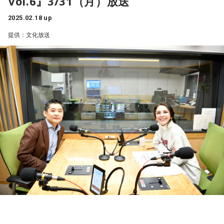
Vol.6』3/31（月）放送
感謝、そして災害で今なお苦労を抱える方にエールを届ける1
（最大延長午後9時30分まで）
品をCD化して販売し、この売上も復興支援のために全額寄付
のではないだろうか。
ファンに嬉しいライオンズトークはもちろん、番組・イベン
時間。
解 説：渡辺久信（西武ライオンズ前GM兼監督代行）
2025.02.18 up
している。
トでは素敵なプレゼントも用意。
今まで行ったイベントの思い出や、井上が陸前高田に実際に
▼クレジット
実 況：斉藤一美（文化放送アナウンサー）
提供：文化放送
文：Kana Yoshioka
訪れた際に感じたことなどを伝える。また、今年3月末をもっ
【特別番組概要】
チケット情報：全席自由席 税込み2,200円（番組オリジナル
写真： Spotify O-EAST → Photo by アンザイミキ
て新規販売を終了する朗読作品『文芸あねもねR』の音源も番
■開幕直前特番
■番組名：「声優朗読チャリティ 『文芸あねもねR』 12年の
ノベルティ付き）
duo MUSIC EXCHANGE → Photo by Daisuke Miyashiya
組内で紹介。企画立ち上げから参加し、昨年8月にご逝去され
『プロ野球開幕直前！ 渡辺久信・堀口文宏 そこまで言っち
あゆみ」
東間屋 → Photo by Akanuma Yuma
ZAIKOにて2月25日（火）正午より発売開始
た声優・田中敦子さんとの思い出も語る。
ゃう？！ レオ放談』公開生放送
■放送日時：3月11日（火）午後7時00分～8時00分
イベントページ：
■出演：井上喜久子、黒岩希未代
https://bunkajoqr.zaiko.io/e/lionsnighter0325
◆本チャリティ活動の寄付金額：9,980,362円（2025年2月
左から）渡辺久信、堀口文宏、斉藤一美アナ
■メールアドレス： anemone-r@joqr.net
12日現在）
■推奨ハッシュタグ： ＃文芸あねもねR
実施日時：2025年3月25日（火）
■番組ページ：
http://www.joqr.co.jp/anemone-r/
パーソナリティを務める井上喜久子は、以下のようにコメン
【第1部】午後7時00分～8時00分 文化放送メディアプラス
■文芸あねもねR 朗読作品：
https://aandg.shop-pro.jp/?
トしている。
ホールからの公開生放送
mode=cate&cbid=2524775&csid=0
【第2部】午後8時00分～9時00分 文化放送メディアプラス
「ほんの少しずつ歩んできた『文芸あねもねR』の活動も、
ホールにて
10遍の小説をすべて音声化するという目標を成し遂げること
出 演：
ができました。あたたかく支えてくださった沢山の皆様に、
渡辺久信（西武ライオンズ前GM兼監督代行）