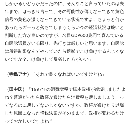
しかかるかどうかだったのに、そんなこと言っていたのは去
年まで。はっきり言って、その可能性が薄くなってきて黄色
信号の黄色が濃くなってきている状況ですよ。ちょっと何か
あったらガーっと落ちてしまうくらい今の経済状況は脆いと
判断した方が良いのですが、名目GDP600兆円で喜んでいる
自民党議員がいる限り、先行きは厳しいと思います。自民党
は所得制限なんてやっていたら選挙でこけ負けするんじゃな
いですか？こけ負けして反省した方がいい」
（寺島アナ）
「それで良くなればいいですけどね」
（田中氏）
「1997年の消費増税で橋本政権が崩壊しましたよ
ね？普通だったら政権が負けたら消費税を戻しましょう、っ
てなるのに戻してないじゃないですか。政権が負けたり退場
した原因になった増税法案がそのままで、政権が変わるだけ
っておかしいですよね？」