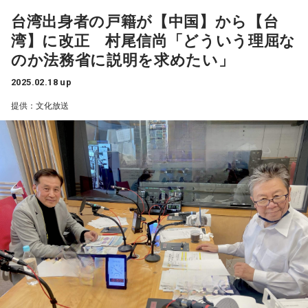
その後、不思議なことに子どもたちの間でインフルエンザが
台湾出身者の戸籍が【中国】から【台
流行らず、減っているんですが、コロナの方が増えている印
湾】に改正 村尾信尚「どういう理屈な
象があります」
のか法務省に説明を求めたい」
大竹
「でもニュース番組では、まるでコロナが忘れられたよ
2025.02.18 up
うに報道が減っております。症状ですけど、前はコロナにか
提供：文化放送
かると重症化していましたが、今はどうなんでしょう？」
倉持
「今のコロナは若い方とか間質性肺炎のような病気のな
い方には、それほど症状を起こしていないのですが、高齢者
とか基礎疾患のある方は重度の肺炎を起こしていますので、
しっかりと検査をして、レントゲンを撮って、CTを撮ってと
いうことが必要になってきます」
大竹
「先生の肌感覚ではコロナの患者さんは増えているとい
うことになりますか？」