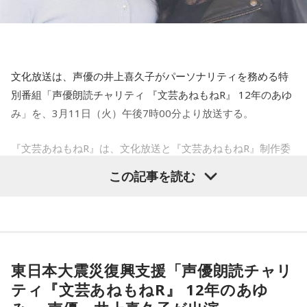
実 況：長谷川太、斉藤一美、高橋将市、寺島啓太
砂原良徳
本聖
の強力なレギュラー陣に加え、
辻発彦、渡辺久信、荒木
スタジオアナウンサー：鈴木純子、小川真由美、西村志野
大輔、岩本勉
といったレジェンドも解説に登場。
そしてduo MUSIC EXCHANGEのラストは、大沢伸一とどん
番組X：@joqrlions
レジェンドたちの野球観と個性が溢れる解説、そして白熱の
ぐりずによるユニットDONGROSSOが登場。ニューシングル
推奨ハッシュタグ： #ライオンズナイター #seibulions #
「MY HARDCORE VALENTINE」をはじめ、新曲を多めにや
実況で『文化放送ライオンズナイター』を盛り上げる。
文化放送は、声優の井上喜久子がパーソナリティを務める特
パリーグピープル
った彼らのライヴは、メッセージ性のあるラップと低音重視
別番組「声優朗読チャリティ 『文芸あねもねR』 12年のあゆ
番組URL：
のビートが始終なり続け、エナジーにあふれたパフォーマン
スで、この日のフェストを締め括ってくれた。
み」を、3月11日（火）午後7時00分より放送する。
https://www.joqr.co.jp/qr/program/lionsnighter/
上段左から）東尾修、山崎裕之、松沼博久、松沼雅之、笘篠
20250218_DONGROSSO.jpg
賢治
『文芸あねもねR』は、文化放送と『文芸あねもねR』制作委
＊シーズン中のホームゲームは、試合終了後のヒーローイン
下段左から）西本聖、荒木大輔、渡辺久信、辻発彦、岩本勉
員会が、東日本大震災復興のために、声優による朗読オーデ
DONGROSSO
タビューまでYouTubeチャンネルでライブ配信する。
この記事を読む
ィオブックを配信し売上を寄付するチャリティ企画。
文化放送ライオンズナイターYouTube：
そしてDJをメインにした東間屋では、NOTYPE 9、美羽、
＜高まる期待と興奮をファン＆リスナーとともに！開幕直前
2013年から活動を行ってきた『文芸あねもねR』では、リア
https://www.youtube.com/joqrlions/
TOYOMUといった「RADIO SAKAMOTO」のDJオーデション
特番の公開生放送イベントが決定＞
ルイベントでの興行売上や、CD・グッズ物販の売上を東日本
をパスした、とはいえすでに各方面で実力を発揮しているサ
また、3月28日（金）にはレギュラー放送に先駆け、ベルー
ウンドプロデューサーたちでもあった彼らのプレイから、
■『文化放送スポーツスペシャル プロ野球パシフィックリー
大震災の復興支援のために寄付してきたが、12年の活動を経
ナドームで行なわれる、埼玉西武ライオンズ 対 北海道日本ハ
Dos Monosから没 aka NGS、ヴァイナルもプレイしディープ
グ2025開幕戦
て、このたび2025年3月末に活動を終了することになった。
東日本大震災復興支援「声優朗読チャリ
ムファイターズの開幕戦を放送。
な音の世界を聴かせてくれたChloé Juliette、そしてMars89
埼玉西武ライオンズ 対 北海道日本ハムファイターズ 実況中
が安定感のあるベース＆エレクトロニックな選曲で最後まで
ティ『文芸あねもねR』 12年のあゆ
さらに25日（火）には開幕直前特番『プロ野球開幕直前！
今回の特番は、改めて番組が歩んできた12年の道のりを振り
継』
フロアを沸かせてくれた。
渡辺久信・堀口文宏 そこまで言っちゃう？！ レオ放談』の