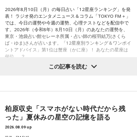
き合ってみると、自分と似ている部分も見つかることでしょ
2026年8月10日（月）の毎日占い「12星座ランキング」を発
う。
表！ ラジオ発のエンタメニュース＆コラム「TOKYO FM＋」
では、今日の運勢や今週の運勢、心理テストなどを配信中で
【6位】牡牛座（おうし座）
す。2026年（令和8年）8月10日（月）のあなたの運勢を、
マッサージなどをして身体をほぐしましょう。停滞していた
東京・池袋占い館セレーネ所属・占い師の桜羽結万(さくら
ものが動きだして、自分がやるべきことが見えてくるようで
ば・ゆま)さんが占います。「12星座別ランキング＆ワンポイ
す。無理をしていたものがあれば手放すようにしましょう。
ントアドバイス」第1位は蟹座（かに座）！ あなたの星座は
想いに正直になってみて。
何位……？
この記事を読む
【7位】天秤座（てんびん座）
慌ただしい一日になりそうですが、忙しいほど輝けそう。汗
を流して働いていると自信が持てるようです。仲間といろい
ろな会話をするようですが、お互いの人柄を深く理解できる
【1位】蟹座（かに座）
ことでしょう。
やる気があって、何でも吸収できるようです。とくにライバ
ルがいると、つらいことがあっても頑張ろうと思えそう。熱
【8位】獅子座（しし座）
柏原収史「スマホがない時代だから残
い気持ちを前に出して、行動していくと良いでしょう。気に
目標やゴールを決めて、そこまでの道のりを計画していくと
った」夏休みの星空の記憶を語る
なる相手にも自信を持って接するようにしましょう。
◎。冷静に判断し行動できると、自分が求めているものに近
づけるようです。先輩などの話に耳を傾けるのも良いでしょ
2026.08.09 up
【2位】蠍座（さそり座）
う。