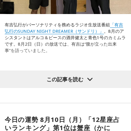
【5位】山羊座（やぎ座）
今日は、少し距離を感じていた人と意気投合するなど、心が
温かくなる出来事が起こりそう。一対一で相手とじっくり向
有吉弘行がパーソナリティを務めるラジオ生放送番組
「有吉
き合ってみると、自分と似ている部分も見つかることでしょ
弘行のSUNDAY NIGHT DREAMER（サンドリ）」
。8月のア
う。
シスタントはアルコ＆ピースの酒井健太と青色1号のカミムラ
です。8月2日（日）の放送では、有吉は“腹が立った出来
【6位】牡牛座（おうし座）
事”を語っていました。
マッサージなどをして身体をほぐしましょう。停滞していた
ものが動きだして、自分がやるべきことが見えてくるようで
す。無理をしていたものがあれば手放すようにしましょう。
（左から）酒井健太、有吉弘行、カミムラ
想いに正直になってみて。
この記事を読む
【7位】天秤座（てんびん座）
◆有吉 不要な一言に怒り心頭
慌ただしい一日になりそうですが、忙しいほど輝けそう。汗
を流して働いていると自信が持てるようです。仲間といろい
この日は、有吉が突然「団子屋に行って、『俺、団子食わな
ろな会話をするようですが、お互いの人柄を深く理解できる
いんだよな』って（店主に向かって）言う？」と不満げに尋
ことでしょう。
ねます。これに対して、2人は戸惑いながらも「言わないで
今日の運勢 8月10日（月）「12星座占
す」と即答し、有吉も「そうだろ？」と返します。
【8位】獅子座（しし座）
いランキング」第1位は蟹座（かに