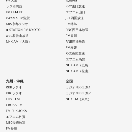
FM大阪
広島FM
ラジオ関西
KRY山口放送
Kiss FM KOBE
エフエム山口
e-radio FM滋賀
JRT四国放送
KBS京都ラジオ
FM徳島
α-STATION FM KYOTO
RNC西日本放送
wbs和歌山放送
FM香川
NHK AM（大阪）
RNB南海放送
FM愛媛
RKC高知放送
エフエム高知
NHK AM（広島）
NHK AM（松山）
九州・沖縄
全国
RKBラジオ
ラジオNIKKEI第1
KBCラジオ
ラジオNIKKEI第2
LOVE FM
NHK FM（東京）
CROSS FM
FM FUKUOKA
エフエム佐賀
NBC長崎放送
FM長崎