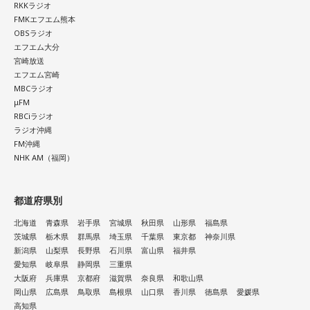
RKKラジオ
FMKエフエム熊本
OBSラジオ
エフエム大分
宮崎放送
エフエム宮崎
MBCラジオ
μFM
RBCiラジオ
ラジオ沖縄
FM沖縄
NHK AM（福岡）
都道府県別
北海道
青森県
岩手県
宮城県
秋田県
山形県
福島県
茨城県
栃木県
群馬県
埼玉県
千葉県
東京都
神奈川県
新潟県
山梨県
長野県
石川県
富山県
福井県
愛知県
岐阜県
静岡県
三重県
大阪府
兵庫県
京都府
滋賀県
奈良県
和歌山県
岡山県
広島県
鳥取県
島根県
山口県
香川県
徳島県
愛媛県
高知県