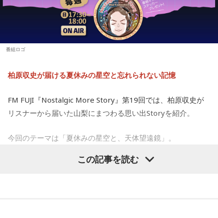
誘われたことが、大切な記憶として残っているそうです。
【9位】牡羊座（おひつじ座）
他者に期待しすぎず、何かやってくれたことに対して喜べる
と上手くいきそう。自分の心のあり方や時間の使い方を見直
友人たちと夜更かしをしながら、大きな天体望遠鏡で眺めた
してみて。仕事場などの掃除をすれば集中力がアップできる
星空。
ようです。
番組ロゴ
「あれが北斗七星」「あっちが○○座だよ」と目を輝かせなが
【10位】双子座（ふたご座）
柏原収史が届ける夏休みの星空と忘れられない記憶
ら星について話すK君の姿は、今でも忘れられない光景だと語
映画や音楽など、芸術表現に触れると心が癒されていくよう
です。美を感じられると、トゲトゲした気持ちも丸くなりそ
られました。
う。今日は、日ごろからお世話になっている人や大切な人と
FM FUJI『Nostalgic More Story』第19回では、柏原収史が
の時間を大切にしてみて。
リスナーから届いた山梨にまつわる思い出Storyを紹介。
スマホがない時代だからこそ残った景色
【11位】射手座（いて座）
今回のテーマは「夏休みの星空と、天体望遠鏡」。
その後、K君のお父さんに連れて行ってもらった清里で見た星
いろいろ気になってくるようなので、「無」になれるような
空。
時間を作りましょう。ちょっと手抜きをしたり、昼寝をして
この記事を読む
子どもの頃に見上げた夜空、友達と過ごした時間、そして大
みたり。頑張りすぎないことも大切なようです。家族や友人
との他愛のない会話を楽しむのもアリ。
人になった今だからこそ感じる懐かしさ。誰もが持つ“あの日
当時はスマホもなく、写真を撮ることもできませんでした。
の記憶”に寄り添う放送回となりました。
【12位】水瓶座（みずがめ座）
それでも、みんなで「わぁ、綺麗だね」と言いながら同じ空
増やすより、減らすことを意識してみましょう。食事も腹八
天体望遠鏡で見た夏の夜空
を見上げた時間は、今も鮮明な思い出として残っています。
分目にすると良いでしょう。何だかイライラするときは、良