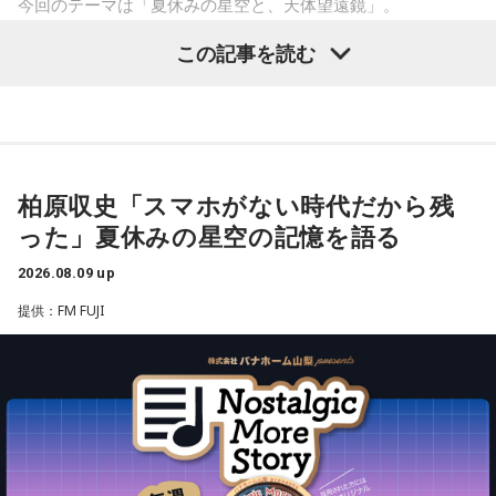
増やすより、減らすことを意識してみましょう。食事も腹八
今回のテーマは「夏休みの星空と、天体望遠鏡」。
う。
分目にすると良いでしょう。何だかイライラするときは、良
この記事を読む
質な水を飲んで深呼吸すると、リラックスできそう。穏やか
子どもの頃に見上げた夜空、友達と過ごした時間、そして大
【6位】牡牛座（おうし座）
な音楽を聞くのもおすすめ。
マッサージなどをして身体をほぐしましょう。停滞していた
人になった今だからこそ感じる懐かしさ。誰もが持つ“あの日
ものが動きだして、自分がやるべきことが見えてくるようで
の記憶”に寄り添う放送回となりました。
【今日の一言メッセージ】
す。無理をしていたものがあれば手放すようにしましょう。
立秋が過ぎ、今日はお盆休み中の方も多い時期。13日の新月
想いに正直になってみて。
に向けて「自分らしさ」を開花させる時です。今日がお仕事
天体望遠鏡で見た夏の夜空
でもお休みでも「心地いいこと」を一つ選択して。自分に正
柏原収史「スマホがない時代だから残
【7位】天秤座（てんびん座）
直になる時間が、今週の波に乗る秘訣ですよ。
った」夏休みの星空の記憶を語る
今回紹介されたのは、ラジオネーム「雪見だいふく」さんか
慌ただしい一日になりそうですが、忙しいほど輝けそう。汗
を流して働いていると自信が持てるようです。仲間といろい
ら届いたStory。
■監修者プロフィール：桜羽結万(さくらば・ゆま)
2026.08.09 up
ろな会話をするようですが、お互いの人柄を深く理解できる
池袋占い館セレーネ所属。占い師を母に持ち、占い歴約20
ことでしょう。
提供：FM FUJI
年。野村證券・パーソルキャリアでの勤務を経て占い師とし
子どもの頃、甲府市愛宕町にある県立科学館へ通い、プラネ
て独立。2024年にはスキルシェアサイト「ココナラ」にて結
タリウムを見ることを楽しみにしていたという思い出から始
【8位】獅子座（しし座）
婚分野ランキング1位・仕事分野2位を獲得。現在はSATORI電
まります。
目標やゴールを決めて、そこまでの道のりを計画していくと
話占いを始め、年間1000名を鑑定している。
◎。冷静に判断し行動できると、自分が求めているものに近
Webサイト：
https://selene-uranai.com/
づけるようです。先輩などの話に耳を傾けるのも良いでしょ
小学4年生の頃、隣の席だった友人K君から「誕生日に天体望
オンライン占いセレーネ：
https://online-uranai.jp/
う。
遠鏡を買ってもらったから、夏休みに泊まりにおいでよ」と