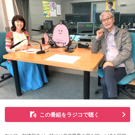
を感じるエピソードです。
小山宙哉をゲストに迎える特別番組『マンガのラジオ 宇宙兄
弟スペシャル supported by viviON』は8月16日（日）19時
山梨の風景とともに蘇る夏の記憶
から放送。放送後には、地上波本編で未公開の音源を含むデ
ィレクターズカット版のポッドキャスト配信も予定してい
『Nostalgic More Story』では、山梨にまつわる風景や、大
る。
切な人との思い出を紹介しています。
【小山宙哉プロフィール】
今回の放送では、夏の夜空をきっかけに、子どもの頃の純粋
1978年生 京都府出身 京都市立銅駝美術工芸高等学校（現：
な感動や、時間が経っても色あせない記憶が届けられまし
京都市立美術工芸高等学校）、大阪市立デザイン教育研究所
た。
卒業。デザイン会社勤務を経て、「モーニング」に持ち込み
をした『ジジジイ』で第14回MANGA OPEN審査委員賞（わ
放送で紹介されたStoryの続きをぜひradikoのタイムフリーで
たせせいぞう賞）受賞。『劇団JET’S』で第15回MANGA
お楽しみください。
OPEN大賞受賞。2006年『ハルジャン』『ジジジイ-GGG-』
を連載。
この番組をラジコで聴く
2007年12月、初の週刊連載作品『宇宙兄弟』連載開始。同作
で2010年 第56回小学館漫画賞一般向け部門、2011年 第35回