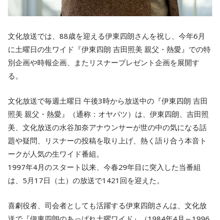
文化放送では、88歳を迎える伊東四朗さんを祝し、今年6月
に土曜日の生ワイド『伊東四朗 吉田照美 親父・熱愛』での特
別企画や時報企画、またリスナープレゼント企画を展開す
る。
文化放送で毎週土曜日 午後3時から放送中の『伊東四朗 吉田
照美 親父・熱愛』（通称：オヤパツ）は、伊東四朗、吉田照
美、文化放送の水谷加奈アナウンサーが世の中の気になる話
題や疑問、リスナーの投稿を取り上げ、熱く語り合う本音ト
ークが人気の生ワイド番組。
1997年4月のスタート以来、今春29年目に突入した当番組
は、5月17日（土）の放送で1421回を迎えた。
喜劇役者、司会者としても活躍する伊東四朗さんは、文化放
送で『伊東四朗のあっぱれ土曜ワイド』（1984年4月～1996