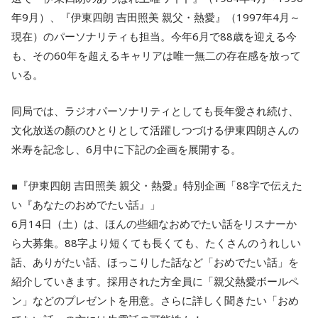
年9月）、『伊東四朗 吉田照美 親父・熱愛』（1997年4月～
現在）のパーソナリティも担当。今年6月で88歳を迎える今
も、その60年を超えるキャリアは唯一無二の存在感を放って
いる。
同局では、ラジオパーソナリティとしても長年愛され続け、
文化放送の顏のひとりとして活躍しつづける伊東四朗さんの
米寿を記念し、6月中に下記の企画を展開する。
■『伊東四朗 吉田照美 親父・熱愛』特別企画「88字で伝えた
い『あなたのおめでたい話』」
6月14日（土）は、ほんの些細なおめでたい話をリスナーか
ら大募集。88字より短くても長くても、たくさんのうれしい
話、ありがたい話、ほっこりした話など「おめでたい話」を
紹介していきます。採用された方全員に「親父熱愛ボールペ
ン」などのプレゼントを用意。さらに詳しく聞きたい「おめ