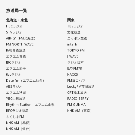
放送局一覧
北海道・東北
関東
HBCラジオ
TBSラジオ
STVラジオ
文化放送
AIR-G'（FM北海道）
ニッポン放送
FM NORTH WAVE
interfm
RAB青森放送
TOKYO FM
エフエム青森
J-WAVE
IBCラジオ
ラジオ日本
エフエム岩手
BAYFM78
tbcラジオ
NACK5
Date fm（エフエム仙台）
FMヨコハマ
ABSラジオ
LuckyFM茨城放送
エフエム秋田
CRT栃木放送
YBC山形放送
RADIO BERRY
Rhythm Station エフエム山形
FM GUNMA
RFCラジオ福島
NHK AM（東京）
ふくしまFM
NHK AM（札幌）
NHK AM（仙台）