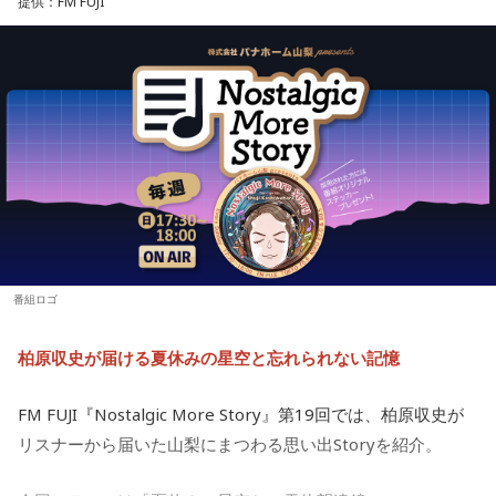
ラッキーなことが起こりそう。周りからの評価も上がって、
提供：FM FUJI
充実感を覚えるようです。努力などが認められると、心も落
【9位】牡羊座（おひつじ座）
ち着いて穏やかになれることでしょう。交友関係も好調なの
他者に期待しすぎず、何かやってくれたことに対して喜べる
で、良い縁ができるかも。
と上手くいきそう。自分の心のあり方や時間の使い方を見直
してみて。仕事場などの掃除をすれば集中力がアップできる
【3位】魚座（うお座）
ようです。
心の中にあった、わだかまりを解消できるようです。ほっと
できると、自分らしく活動できることでしょう。恋愛に対し
【10位】双子座（ふたご座）
ても前向きになれそう。情熱的な相手を通して自分自身も成
映画や音楽など、芸術表現に触れると心が癒されていくよう
長できるようです。
です。美を感じられると、トゲトゲした気持ちも丸くなりそ
う。今日は、日ごろからお世話になっている人や大切な人と
【4位】乙女座（おとめ座）
の時間を大切にしてみて。
思い切りの良さを大事にしてみましょう。出かけるときは、
番組ロゴ
普段よりもオシャレをすると良いでしょう。モチベーション
【11位】射手座（いて座）
が上がって、何でも上手くできそう。無難な色よりも、挑戦
いろいろ気になってくるようなので、「無」になれるような
柏原収史が届ける夏休みの星空と忘れられない記憶
的な色を選んでみて。
時間を作りましょう。ちょっと手抜きをしたり、昼寝をして
みたり。頑張りすぎないことも大切なようです。家族や友人
【5位】山羊座（やぎ座）
FM FUJI『Nostalgic More Story』第19回では、柏原収史が
との他愛のない会話を楽しむのもアリ。
今日は、少し距離を感じていた人と意気投合するなど、心が
リスナーから届いた山梨にまつわる思い出Storyを紹介。
温かくなる出来事が起こりそう。一対一で相手とじっくり向
【12位】水瓶座（みずがめ座）
き合ってみると、自分と似ている部分も見つかることでしょ