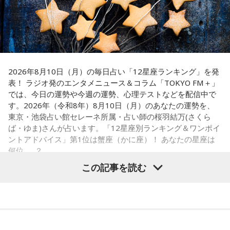
2026年8月10日（月）の毎日占い「12星座ランキング」を発
表！ ラジオ発のエンタメニュース＆コラム「TOKYO FM＋」
では、今日の運勢や今週の運勢、心理テストなどを配信中で
す。2026年（令和8年）8月10日（月）のあなたの運勢を、
東京・池袋占い館セレーネ所属・占い師の桜羽結万(さくら
ば・ゆま)さんが占います。「12星座別ランキング＆ワンポイ
ントアドバイス」第1位は蟹座（かに座）！ あなたの星座は
何位……？
この記事を読む
【1位】蟹座（かに座）
やる気があって、何でも吸収できるようです。とくにライバ
ルがいると、つらいことがあっても頑張ろうと思えそう。熱