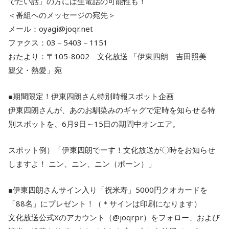
でたい話」の方には生電話の可能性も！
＜番組へのメッセージの宛先＞
メール：oyagi@joqr.net
ファクス：03－5403－1151
おたより：〒105-8002 文化放送 「伊東四朗 吉田照美
親父・熱愛」宛
■期間限定！伊東四朗さん特別時報スポット企画
伊東四朗さんが、あのお馴染みのギャグで定時を知らせる特
別スポットを、6月9日～15日の期間中オンエア。
スポット例）「伊東四朗でーす！文化放送が〇時をお知らせ
しますよ！ ニン、ニン、ニン（ポーン）」
■伊東四朗さんサイン入り「祝米寿」5000円クオカードを
「88名」にプレゼント！（＊サインは印刷になります）
文化放送公式Xのアカウント（@joqrpr）をフォロー、および