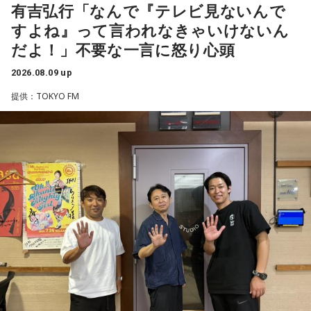
有吉弘行「なんで『テレビ見ないんで
い気持ちを前に出して、行動していくと良いでしょう。気に
すよね』って言われなきゃいけないん
なる相手にも自信を持って接するようにしましょう。
だよ！」不要な一言に怒り心頭
【2位】蠍座（さそり座）
2026.08.09 up
ラッキーなことが起こりそう。周りからの評価も上がって、
充実感を覚えるようです。努力などが認められると、心も落
提供：TOKYO FM
ち着いて穏やかになれることでしょう。交友関係も好調なの
で、良い縁ができるかも。
【3位】魚座（うお座）
心の中にあった、わだかまりを解消できるようです。ほっと
できると、自分らしく活動できることでしょう。恋愛に対し
ても前向きになれそう。情熱的な相手を通して自分自身も成
長できるようです。
【4位】乙女座（おとめ座）
思い切りの良さを大事にしてみましょう。出かけるときは、
普段よりもオシャレをすると良いでしょう。モチベーション
が上がって、何でも上手くできそう。無難な色よりも、挑戦
的な色を選んでみて。