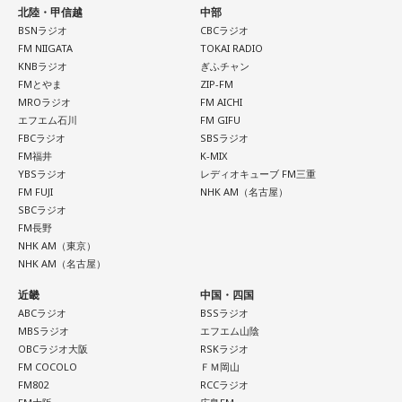
北陸・甲信越
中部
BSNラジオ
CBCラジオ
FM NIIGATA
TOKAI RADIO
KNBラジオ
ぎふチャン
FMとやま
ZIP-FM
MROラジオ
FM AICHI
エフエム石川
FM GIFU
FBCラジオ
SBSラジオ
FM福井
K-MIX
YBSラジオ
レディオキューブ FM三重
FM FUJI
NHK AM（名古屋）
SBCラジオ
FM長野
NHK AM（東京）
NHK AM（名古屋）
近畿
中国・四国
ABCラジオ
BSSラジオ
MBSラジオ
エフエム山陰
OBCラジオ大阪
RSKラジオ
FM COCOLO
ＦＭ岡山
FM802
RCCラジオ