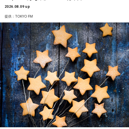
【2位】蠍座（さそり座）
Webサイト：
https://selene-uranai.com/
2026.08.09 up
ラッキーなことが起こりそう。周りからの評価も上がって、
オンライン占いセレーネ：
https://online-uranai.jp/
充実感を覚えるようです。努力などが認められると、心も落
提供：TOKYO FM
ち着いて穏やかになれることでしょう。交友関係も好調なの
で、良い縁ができるかも。
【3位】魚座（うお座）
心の中にあった、わだかまりを解消できるようです。ほっと
できると、自分らしく活動できることでしょう。恋愛に対し
ても前向きになれそう。情熱的な相手を通して自分自身も成
長できるようです。
【4位】乙女座（おとめ座）
思い切りの良さを大事にしてみましょう。出かけるときは、
普段よりもオシャレをすると良いでしょう。モチベーション
が上がって、何でも上手くできそう。無難な色よりも、挑戦
的な色を選んでみて。
【5位】山羊座（やぎ座）
今日は、少し距離を感じていた人と意気投合するなど、心が
温かくなる出来事が起こりそう。一対一で相手とじっくり向