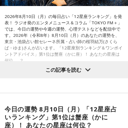
ているからだろ。それだけなめられているってことなんです
との他愛のない会話を楽しむのもアリ。
よ。だから、俺らも団子屋の主人の気概を持たなきゃダメ。
『この人にそんなことを言ったら怒られても仕方ない』と思
2026年8月10日（月）の毎日占い「12星座ランキング」を発
【12位】水瓶座（みずがめ座）
わせるくらいの気迫が必要なんですよね」と持論を展開しま
表！ ラジオ発のエンタメニュース＆コラム「TOKYO FM＋」
増やすより、減らすことを意識してみましょう。食事も腹八
す。
では、今日の運勢や今週の運勢、心理テストなどを配信中で
分目にすると良いでしょう。何だかイライラするときは、良
す。2026年（令和8年）8月10日（月）のあなたの運勢を、
質な水を飲んで深呼吸すると、リラックスできそう。穏やか
ただ、この日に関しては「場所も場所でしたから、『そうで
東京・池袋占い館セレーネ所属・占い師の桜羽結万(さくら
な音楽を聞くのもおすすめ。
すか、へへへ』って笑って済ませましたけど。でも、それが
ば・ゆま)さんが占います。「12星座別ランキング＆ワンポイ
大人じゃないですか」と本音を明かしつつも、「そんなこと
ントアドバイス」第1位は蟹座（かに座）！ あなたの星座は
【今日の一言メッセージ】
はよくあるんでいいんですけど、久しぶりに食らったなとい
何位……？
立秋が過ぎ、今日はお盆休み中の方も多い時期。13日の新月
う感じでした」と腹の虫が収まらない様子の有吉でした。
に向けて「自分らしさ」を開花させる時です。今日がお仕事
この記事を読む
でもお休みでも「心地いいこと」を一つ選択して。自分に正
＜番組概要＞
直になる時間が、今週の波に乗る秘訣ですよ。
番組名：有吉弘行のSUNDAY NIGHT DREAMER
放送日時：毎週日曜 20:00～21:55
【1位】蟹座（かに座）
■監修者プロフィール：桜羽結万(さくらば・ゆま)
放送エリア：TOKYO FMをのぞくJFN全国25局ネット
やる気があって、何でも吸収できるようです。とくにライバ
池袋占い館セレーネ所属。占い師を母に持ち、占い歴約20
パーソナリティ：有吉弘行
ルがいると、つらいことがあっても頑張ろうと思えそう。熱
年。野村證券・パーソルキャリアでの勤務を経て占い師とし
今日の運勢 8月10日（月）「12星座占
番組Webサイト：
https://jfn-pods.com/program/27400
い気持ちを前に出して、行動していくと良いでしょう。気に
て独立。2024年にはスキルシェアサイト「ココナラ」にて結
いランキング」第1位は蟹座（かに
音声コンテンツプラットフォーム「JFN Pods」ではスペシャ
なる相手にも自信を持って接するようにしましょう。
婚分野ランキング1位・仕事分野2位を獲得。現在はSATORI電
ル音声も配信中！
座）！ あなたの星座は何位？
話占いを始め、年間1000名を鑑定している。