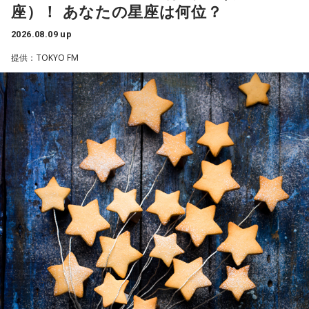
目標やゴールを決めて、そこまでの道のりを計画していくと
座）！ あなたの星座は何位？
その後も似たような質問を繰り返す有吉に、酒井もカミムラ
◎。冷静に判断し行動できると、自分が求めているものに近
も困惑しながら答えていると、有吉は「なんで俺は『テレビ
づけるようです。先輩などの話に耳を傾けるのも良いでしょ
2026.08.09 up
見ないんですよね』ってわざわざ言われなきゃいけないんだ
う。
よ！ 別に言わなくていいだろ。（俺にわざわざ）言う!? ふざ
提供：TOKYO FM
けやがって」と怒りを爆発させ、ようやく意図を察した2人は
【9位】牡羊座（おひつじ座）
爆笑します。
他者に期待しすぎず、何かやってくれたことに対して喜べる
と上手くいきそう。自分の心のあり方や時間の使い方を見直
酒井が「何かあったんですか？」と問いかけると、有吉は
してみて。仕事場などの掃除をすれば集中力がアップできる
「まあ、よくあることですよ。だけど、今日も言われて腹が
ようです。
立ってしまって。危うく家族もいるなかで臨戦態勢に入って
しまうところでした。場所も場所だったのでグッと我慢しま
【10位】双子座（ふたご座）
したけれども」と振り返ります。
映画や音楽など、芸術表現に触れると心が癒されていくよう
です。美を感じられると、トゲトゲした気持ちも丸くなりそ
すると、今度は声をかけてきた側の視点に立ち、「俺らがそ
う。今日は、日ごろからお世話になっている人や大切な人と
う言われたときに、ヘラヘラ笑って『見てくださいよ～。視
の時間を大切にしてみて。
聴率が大変なんですよ～』って返すと思って言ってくるわけ
だよね」と分析。
【11位】射手座（いて座）
いろいろ気になってくるようなので、「無」になれるような
そのうえで、有吉は「団子屋で『俺、団子食わないんだよ
時間を作りましょう。ちょっと手抜きをしたり、昼寝をして
な』ってわざわざ言わないのは、店主に怒られるって分かっ
みたり。頑張りすぎないことも大切なようです。家族や友人