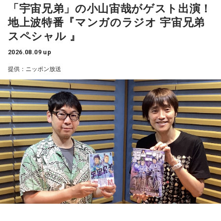
「宇宙兄弟」の小山宙哉がゲスト出演！
質な水を飲んで深呼吸すると、リラックスできそう。穏やか
地上波特番『マンガのラジオ 宇宙兄弟
な音楽を聞くのもおすすめ。
今回紹介されたのは、ラジオネーム「雪見だいふく」さんか
柏原収史も、友達の家に泊まり、夜更かしをしながら星空を
スペシャル 』
ら届いたStory。
見るという夏休みならではの体験に触れながら、「記憶に焼
【今日の一言メッセージ】
きつく景色」について語りました。
立秋が過ぎ、今日はお盆休み中の方も多い時期。13日の新月
2026.08.09 up
子どもの頃、甲府市愛宕町にある県立科学館へ通い、プラネ
に向けて「自分らしさ」を開花させる時です。今日がお仕事
提供：ニッポン放送
タリウムを見ることを楽しみにしていたという思い出から始
便利になった今だからこそ、ただ景色を眺める時間の大切さ
でもお休みでも「心地いいこと」を一つ選択して。自分に正
直になる時間が、今週の波に乗る秘訣ですよ。
まります。
を感じるエピソードです。
■監修者プロフィール：桜羽結万(さくらば・ゆま)
小学4年生の頃、隣の席だった友人K君から「誕生日に天体望
山梨の風景とともに蘇る夏の記憶
池袋占い館セレーネ所属。占い師を母に持ち、占い歴約20
遠鏡を買ってもらったから、夏休みに泊まりにおいでよ」と
年。野村證券・パーソルキャリアでの勤務を経て占い師とし
『Nostalgic More Story』では、山梨にまつわる風景や、大
誘われたことが、大切な記憶として残っているそうです。
て独立。2024年にはスキルシェアサイト「ココナラ」にて結
切な人との思い出を紹介しています。
婚分野ランキング1位・仕事分野2位を獲得。現在はSATORI電
話占いを始め、年間1000名を鑑定している。
友人たちと夜更かしをしながら、大きな天体望遠鏡で眺めた
Webサイト：
https://selene-uranai.com/
今回の放送では、夏の夜空をきっかけに、子どもの頃の純粋
星空。
オンライン占いセレーネ：
https://online-uranai.jp/
な感動や、時間が経っても色あせない記憶が届けられまし
「あれが北斗七星」「あっちが○○座だよ」と目を輝かせなが
た。
ら星について話すK君の姿は、今でも忘れられない光景だと語