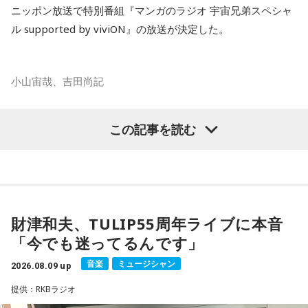
放送で紹介されたStoryの続きをぜひradikoのタイムフリーで
られました。
ニッポン放送で特別番組『マンガのラジオ 宇宙兄弟スペシャ
お楽しみください。
ル supported by viviON』の放送が決定した。
スマホがない時代だからこそ残った景色
その後、K君のお父さんに連れて行ってもらった清里で見た星
小山宙哉、吉田尚記
空。
マンガ大賞の発起人にも名を連ねる吉田尚記アナウンサーが
この記事を読む
当時はスマホもなく、写真を撮ることもできませんでした。
パーソナリティを務め、漫画にまつわるゲストを迎えるポッ
ドキャスト番組『マンガのラジオ supported by viviON』
それでも、みんなで「わぁ、綺麗だね」と言いながら同じ空
（毎週日曜 18時頃配信）の地上波特別番組で、 「宇宙兄弟」
を見上げた時間は、今も鮮明な思い出として残っています。
の漫画家・小山宙哉がゲスト出演する。
財津和夫、TULIP55周年ライブに本音
柏原収史も、友達の家に泊まり、夜更かしをしながら星空を
18年に及ぶ「宇宙兄弟」の連載完結のタイミングでの出演と
「今でも迷ってるんです」
見るという夏休みならではの体験に触れながら、「記憶に焼
なり、「宇宙兄弟」誕生のエピソードや「キャラクターに出
きつく景色」について語りました。
会う」というキャラクター造形について、ストーリーの発想
音楽
ミュージシャン
2026.08.09 up
と科学的裏付けについて等、様々な話を伺っていく。
提供：RKBラジオ
便利になった今だからこそ、ただ景色を眺める時間の大切さ