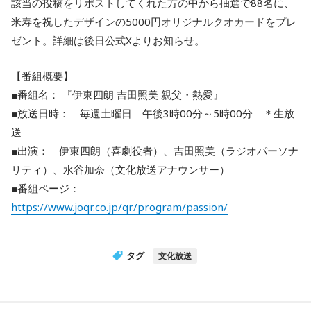
該当の投稿をリポストしてくれた方の中から抽選で88名に、
米寿を祝したデザインの5000円オリジナルクオカードをプレ
ゼント。詳細は後日公式Xよりお知らせ。
【番組概要】
■番組名： 『伊東四朗 吉田照美 親父・熱愛』
■放送日時： 毎週土曜日 午後3時00分～5時00分 ＊生放
送
■出演： 伊東四朗（喜劇役者）、吉田照美（ラジオパーソナ
リティ）、水谷加奈（文化放送アナウンサー）
■番組ページ：
https://www.joqr.co.jp/qr/program/passion/
タグ
文化放送