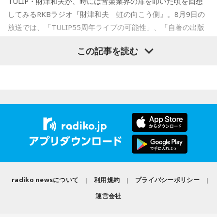
TULIP・財津和夫が、時には音楽業界の扉を叩いた頃を回想
講談社漫画賞一般部門、2014年 手塚治虫文化賞読者賞を受
してみるRKBラジオ『財津和夫 虹の向こう側』。8月9日の
賞。TVアニメ、実写映画等、多くのメディアミックスを果た
放送では、「TULIP55周年ライブの可能性」、「自著の出版
す大ヒット作品となり2026年6月完結。
記念イベントの裏話」、「デビュー時の音楽業界」、といっ
この記事を読む
た古今のトピックスが盛りだくさんです。
【近刊】
『宇宙兄弟』完結 46巻
■番組タイトル：『マンガのラジオ 宇宙兄弟スペシャル
supported by viviON』
■放送日時：2026年8月16日（日） 19時～20時
■パーソナリティ：吉田尚記
■ゲスト：小山宙哉
■メールアドレス：
manga@1242.com
■公式Xアカウント：@MANGARADIO1242
■ハッシュタグ：#マンガのラジオ
■番組HP：
https://manga-no-radio.com/
radiko newsについて
利用規約
プライバシーポリシー
運営会社