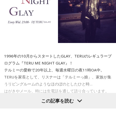
小林：『もっちゅりん』ってことですね。
YAMAMAN presents MUSIC SALAD FROM U-kari STUDIO
三輪田：『もっちゅりん』になりますね（笑）。
1.新潟　Creepy Nuts  /  Bling-Bang-Bang-Born
2.大分　globe /  Feel Like dance
3.香川　マキシマム ザ ホルモン　/　恋のメガラバ
4.北海道　松山千春 /　大空と大地の中で
寺内：『もっちゅりん』の方が後だから、『もっちゅりん』
5.東京　Mrs. GREEN APPLE　/　僕のこと
が強運御守くらい売れてんだよ。
1996年の10月からスタートしたGLAY、TERUのレギュラープ
三輪田：その年の幸運色を、男性の幸運色3色、女性の幸運色
ログラム『TERU ME NIGHT GLAY』！
木曜の放送を聴く
3色を用いるので、毎年、お色が変わるんです。
テルミーの愛称で20年以上、毎週水曜日の夜11時OA中。
TERUを家長として、リスナーは「テルミーっ娘」、家族が集
うリビングルームのようなほのぼのとしたひと時…
※令和9年の強運御守。次の頒布は12月を予定。令和8年強運御守は頒布終了しております。
はがきやメール、時には生電話を通して語り合っています。
寺内：またそそることやっているじゃないですか！
その週にあった事、その日の気付き、明日の予定、未来への
この記事を読む
思い。どんな話も一緒に語り合うプログラムです。
三輪田：いやいや（笑）。
あなたも是非、テルミーっ娘として参加してみませんか？