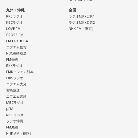
九州・沖縄
全国
三輪田：「衣服を増やす千木筥(ちぎばこ)」というものがある
RKBラジオ
ラジオNIKKEI第1
のですが、社殿の屋根のサイドに飛び出している部分を「千
KBCラジオ
ラジオNIKKEI第2
木」というんです。千木筥は当宮ならではのものなのです
LOVE FM
NHK FM（東京）
miracle!!
CROSS FM
が、千木の端材を使っているんです。
FM FUKUOKA
BAYFM 午前中のワイドプログラム。月～木朝9時から！
エフエム佐賀
毎日にシゲキとイロドリを！ANNAがキラキラの音楽と
NBC長崎放送
※社殿の屋根に造作された千木。
おしゃべりをお届けしています。
FM長崎
RKKラジオ
寺内：あの飾りみたいなやつですね。
FMKエフエム熊本
毎週月～木曜日9:00～11:59
OBSラジオ
三輪田：江戸時代、縁起物として江戸の商人が餅器(もちき)に
エフエム大分
DJ：ANNA
宮崎放送
餅を入れて運ぶ習わしがあったのですが、それが千木筥で、
mail:
anna@bayfm.co.jp
エフエム宮崎
千を着るという「ちぎ」になぞらえまして「衣服が1000着増
MBCラジオ
X:
＠BAYFM_miracle
／
#アンナミラクル
えます」という、女性にとって衣服が増えることは「幸せに
μFM
RBCiラジオ
なる」ということを表してございまして、良縁が生まれると
ラジオ沖縄
云われております。授与品として頒布もしております。
月曜の放送を聴く
FM沖縄
NHK AM（福岡）