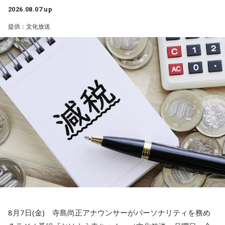
寺内：やられた！ テンプレート踏んじゃったよ。
この17歳の娘さんのお父様の方に町内会長の打診があった
2026.08.07 up
と。しかし53歳のお父様は、どうしても仕事との両立ができ
提供：文化放送
小林：背中つけさせていただいていいですか？ こっちもダ
ないということで、困ったなあっていう会議中に17歳の娘さ
ラダラしちゃおう。
んが「私がやろうか」と」
三輪田：だらだら祭りは、漢字で書くと「太い・良い」と書
水谷
「素晴らしい！」
いて「太良太良(だらだら)」という字なので、太く長く良いこ
とが続きますように、と皆様の願いを込めたお祭りとなって
一蔵
「これは素晴らしいでしょう。我が地元の練馬区田柄は
おります。
結構大きな町内会があって、まあ町内会長は不足してないで
すけど、やっぱ町内会に入ること自体が都内の方は少ない。
寺内：縁起がいい！
で、どんどん小さくなっていく。小さくなっていくと、どう
なるかっていうと、当たり前にやっていた盆踊りや、お祭り
三輪田：そもそも、例祭日の9月16日に例祭を執り行ってい
がなくなっていくわけです。それを町内会の方々が寄付とか
たのですが、先ほど、お話ししたように、当時、お伊勢参り
集めてやってるわけじゃないですか」
が流行ったけども、なかなか行けなかったので、東日本の
方々は芝大神宮にお参り来るのですが、16日だけだと行けな
水谷
「いや～、若い人がやるっていうのはいいことですよ」
8月7日(金) 寺島尚正アナウンサーがパーソナリティを務め
いことが多かったんです。「ちょっと伸ばしてくれ」という