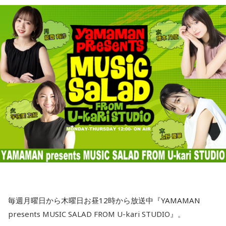
変わると思うのよ」
という。アメリカの政府高官が言ったということなんです
が、これ、会田さんはどう捉えていらっしゃいますか？」
寺内：今も神社さんが所有している土地ってことですよね……
水谷
「そうですね。デザインとかも、ちょっと若々しくなっ
不動産が！
たりとかね」
会田「ベッセント財務長官のインタビューと、この誰だかよ
くわからない匿名の政府高官の発言が混ぜこぜになって、さ
三輪田：都内の神社さんでは特にそういったことが多いと思
一蔵
「そう。「これAIだ」とかさ。（笑） 他に色々苦労し
もベッセント財務長官が日本の消費減税に反対したかのよう
います。
ている町内会もたくさんあると思うんですが、こういう町内
な印象を与える記事が掲載されて、今、大きな問題となって
会もあるんだよと。若い子がやったって、やる気さえあれば
います。この誰かよくわからないアメリカの政府高官ですと
小林：あとエレベーターはびっくりした。
いいんだって。周りが盛り立てていけば誰でもなれるし、近
か、匿名の閣僚経験者の発言というのは、それほど重要では
所の人と集まってお話しするっていうのもいいことだと思い
ないということです。重要であれば、しっかり名前を出して
寺内：こちらの社務所が3階建てだったもんね。
ます。町内会文化はなくなってほしくないんで、なんだった
発言してくるはずですから、まったく問題にはならないと思
ら、こういう町内会にはワタシ、ノーギャラで落語やりに行
小林：神社でエレベーター乗ったのは初めてじゃない？
います」
きますから」
寺島「ベッセント財務長官はどういったかと言いますと、こ
水谷
（笑）
寺内：初めてだよ！
れはNHKによるんですが…NHKの独占インタビューだったよ
毎週月曜日から木曜日お昼12時から放送中『YAMAMAN
うな感じです。日米の金利差が円安の要因だと指摘される
一蔵
「もう言いましたよ。もうノーギャラでもいいぐらい。
presents MUSIC SALAD FROM U-kari STUDIO』。
小林：だらだら祭りはやっぱり賑やかですか？
中、日銀が次の会合で利上げに踏み切るべきかと問われたの