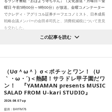
るラジオ番組『おはよう寺ちゃん』（文化放送・月曜日～金
声を聞き、皆様を招き入れた結果、だんだんと伸びていって
一蔵
「だからね、この記事を読んだら「AIを駆使して盛り上
曜日 午前5時00分～9時00分）が放送。金曜コメンテーター
しまったんです。
げていく」とか」
でクレディ・アグリコル証券チーフエコノミスト、日本成長
戦略会議メンバーの会田卓司氏と、消費税減税について意見
水谷
「おお～」
寺内：優しさのタイムラグがだらだら祭りの起源なんです
を交わした。
ね。つまり、それだけたくさんの方が関東各地から来ていた
一蔵
「これね、楽しんでやってほしいなってものすごい思
この記事を読む
ってことなんですね。
寺島「高市政権が閣議決定した消費税の減税方針が、日米関
う」
係の新たな火種に浮上してきたという日経新聞の記事です。
小林：でも、ここってそこまで敷地があるかな？
アメリカの政府高官が円安や金利上昇の抑制に向けて減税に
水谷
「そうですね」
疑問を呈したからだとしています。アメリカの政府高官は、
三輪田：現在はビルに囲まれているんですけれども、実は境
日本の消費税減税に言及。「選択肢は2つ。減税策を実施する
一蔵
「で、新しい風を持ってきてもらって。大先輩とかもい
（Uσ＾ω＾）σ＜ポチッとワン！（U
内にビルが建っているんです。
か、インフレ抑制策を実行するか。私なら後者を優先する」
ると思うんですけど、温かくこの子を迎えて、いい町内会に
｀・ω・´)＜熱闘！サラドレ甲子園だワ
と話したといいます。自民党内では、トランプ政権が積極財
していただければ」
ン！ 『YAMAMAN presents MUSIC
寺内：ビルの中に神社があるんじゃなくて、神社の境内にビ
政の修正を求めるシナリオを警戒する声が上がりました。閣
SALAD FROM U-kari STUDIO』
ルが建っているんだ！？
水谷
「素晴らしい」
僚経験者の一人は「アメリカが消費税の減税や歳出増にどれ
ほど注文をつけるのか見極める必要がある」このように強調
2026.08.07 up
一蔵
「この子のおかげで町内会行事のチラシ1枚、ビラ1枚、
したといいます。消費税減税が日米関係の新たな火種に浮上
提供：BAYFM78
三輪田：元々は広大な敷地なんです。