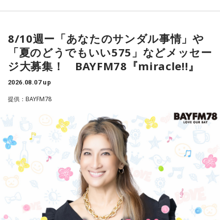
小林：毎年お色が変わるなんて、欲しくなるって。そりゃ並
ぶよ！
＜8月12日（水）の放送＞
8/10週ー「あなたのサンダル事情」や
10年前の約束を無事回収！
寺内：頒布開始日は決まっているんですか？
「夏のどうでもいい575」などメッセー
ヴェネチアLIVEを締めくくる幕張2DAYSに感謝！！
ジ大募集！ BAYFM78『miracle!!』
新たな夢は生まれたのか？
三輪田：正確には決まっていないですが、その年の幸運色を
2026.08.07 up
用いますので、新年から頒布するのが通常なのですが、先駆
けとして12月に1度頒布しまして、次また新年に頒布してい
提供：BAYFM78
最新の放送を聴く
ます。どうしても頒布開始日に人が集まってしまい、近隣の
方のご迷惑もございますので。
寺内：どれくらいで頒布終了になるんですか？
三輪田：1週間でなくなってしまったりしますね。
寺内：すごいな！