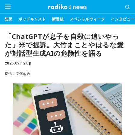
防災
ポッドキャスト
新番組
スペシャルウィーク
インタビュー
「ChatGPTが息子を自殺に追いやっ
た」米で提訴。大竹まことやはるな愛
が対話型生成AIの危険性を語る
2025.09.12 up
提供：文化放送