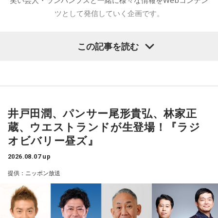
笑い芸人・ランパンプスと一緒に様々な情報をWebコンテン
ツとして発信していく企画です。
この記事を読む
全国の受験生を応援する『おうえんしナイト』、今回は東京
都港区にある芝大神宮にやってきました。オフィス街に佇む
芝大神宮にてランパンプスが合格祈願してまいります。
井戸田潤、パンサー尾形貴弘、林家正
――本日は権禰宜の三輪田竜生さんに来ていただきました。
蔵、ウエストランドが生登場！『ラジ
オビバリー昼ズ』
小林：ランパンプスと申します。よろしくお願いいたしま
2026.08.07 up
す。
提供：ニッポン放送
三輪田：三輪田です。よろしくお願いします。
小林：早速ですが、芝大神宮様のご由緒、創建の歴史を教え