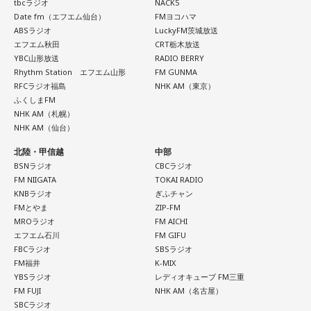
tbcラジオ
NACK5
Date fm（エフエム仙台）
FMヨコハマ
寺内：神職さんはこっそり6種類全部持ってるとかないですか
ABSラジオ
LuckyFM茨城放送
（笑）？
エフエム秋田
CRT栃木放送
YBC山形放送
RADIO BERRY
＜8月12日(水)のTOPICS＞
三輪田：いえいえ（笑）。授与品というものは、基本的に、1
Rhythm Station エフエム山形
FM GUNMA
キラキラな音楽とときめく話題でがんばるあなたにミラクル
RFCラジオ福島
NHK AM（東京）
年に1回、お返しいただいて、また新しいのを受けられるとい
チャージ！
ふくしまFM
う形ですので。
NHK AM（札幌）
■今回のTOPICS
NHK AM（仙台）
●リサーチテーマ ・・・「 真夏の夜のほにゃらら 」
小林：宝くじのルーツがこちらにあると聞いたのですが？
北陸・甲信越
中部
夏は夜！なにして「さらなり」ですか？あなたのサマーナイ
BSNラジオ
CBCラジオ
トフィーバー！サマーナイトカーニバル！
三輪田：昔の言い方をしますと「富くじ」と言いまして、芝
FM NIIGATA
TOKAI RADIO
サマーナイトスパーク！は、何ですかの3時間！
KNBラジオ
ぎふチャン
大神宮が発祥の地とされています。強運御守にも通じるもの
FMとやま
ZIP-FM
●＃ミラクルワード 9時45分凸凹
がございまして、当宮の宮司いわく、宝くじに当選された方
MROラジオ
FM AICHI
忙しいあなたに代わって今押さえたい、気になる「コトバ」
エフエム石川
FM GIFU
が強運御守と、その年の幸運色のネクタイを身に着けられて
をキャッチアップ！
FBCラジオ
SBSラジオ
いたとのことです。
FM福井
K-MIX
●今日のへぇ 10時〜
YBSラジオ
レディオキューブ FM三重
世界の夜の過ごし方に関するへぇをご紹介！
FM FUJI
NHK AM（名古屋）
●「 こぶくろさん 」 11時〜
SBCラジオ
小林：また流行っちゃうからやめてくださいよ（笑）。