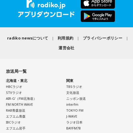
ブの良い席が当たったと、どなたかがSNSで言ったら、バズ
ミラクル独自のアングルで、気になる“コトバ”をキャッチアッ
ってしまって、女性の幸運色を用いたお守りはその日に無く
プ！
なってしまいました。
■10時20分頃からは「ヤマサ・デイリーティップス」。
クリエイターの無水カレーニキさんからは美味しいお話も！
寺内：1日で！？ それって年間を通して幾度か頒布するんで
radiko newsについて
利用規約
プライバシーポリシー
■11時になったら曜日がわりのコーナー「ミラクルチョイ
すか？
ス」
運営会社
毎週月曜日は「みんな ほめデミー賞」をお届けします。
三輪田：元々は年間通して頒布していたんですけれども、あ
あなたが褒めたい人、褒めて欲しいことを大募集！
まりにも人気になりすぎて縫製が追いつかなくなってしまっ
放送局一覧
たので、春にはもうないと思ってもらった方がよいかと。
北海道・東北
関東
HBCラジオ
TBSラジオ
小林：この記事の出る8月には絶対残ってないですよね？
＜8月11日(火)のTOPICS＞
STVラジオ
文化放送
AIR-G'（FM北海道）
ニッポン放送
ミラクルリゾート2026開催中！
三輪田：基本的には。なので、1月に来られるのがベストだと
FM NORTH WAVE
interfm
リサーチテーマは 「大声で叫びたいことは？」
思います。
RAB青森放送
TOKYO FM
うれしい、かなしい、怒ってるーーー！
エフエム青森
J-WAVE
IBCラジオ
ラジオ日本
夏の言いたい放題を大募集！
小林：皆さん！ 半年待て！
エフエム岩手
BAYFM78
平井大が語る美味しい話も。