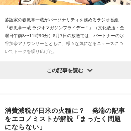
■出演者：
小林：最悪じゃないですか！ 働いている方には！
月曜 高田文夫・松本明子／ゲスト 井戸田潤
火曜 東貴博・黒沢かずこ（森三中）／ゲスト 尾形貴弘（パ
落語家の春風亭一蔵がパーソナリティを務めるラジオ番組
ンサー）
一同：（笑）。
『春風亭一蔵 ラジオマガジンフライデー！』（文化放送・金
水曜 春風亭昇太・乾貴美子／ゲスト 林家正蔵
曜日午前8〜11時30分）8月7日の放送では、パートナーの水
木曜 清水ミチコ・ナイツ
寺内：実際、神職の方は大変ですよね？
谷加奈アナウンサーとともに、様々な気になるニュースにつ
金曜 高田文夫・松村邦洋・磯山さやか／ゲスト ウエストラ
いてトークを繰り広げた。
ンド
三輪田：私、こちらで奉職させていただいて、初めてだらだ
■メールアドレス：
hills@1242.com
ら祭りを経験した時は、汗っかきなもんで、汗ダラダラにな
水谷
「一蔵さんが気になったニュースは何でしょうか？」
この記事を読む
■ハッシュタグ：#ビバリー昼ズ
りましたね。
■番組HP：
http://www.1242.com/takada/
一蔵
「いい記事だなと思ったのは共同通信の記事で『町内会
長は17歳、広がる輪 名古屋、なり手不足救う』という」
寺内：汗ダラダラ祭りってことですか？
水谷
「どういうことですか、これ？」
消費減税が日米の火種に？ 発端の記事
ランパンプス：『なんだよ！』
をエコノミストが解説「まったく問題
一蔵
「名古屋市内の南区のある町内会が、高齢化と皆さんお
にならない」
忙しいということで会長がなかなか決まんなかったと。で、