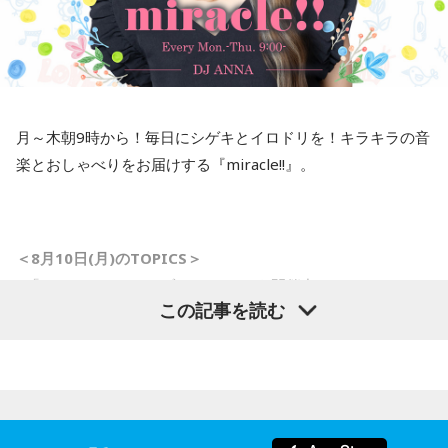
三輪田：今年で言うと、12月に頒布して、1週間くらいで終
わってしまい、新年に頒布しても10日間で終了してしまいま
した。
寺内：お祭りより早く終わるんだ（笑）。
月～木朝9時から！毎日にシゲキとイロドリを！キラキラの音
楽とおしゃべりをお届けする『miracle!!』。
三輪田：お祭りはだらだら長く続いているんですけどね(笑)。
やはり、縫製上すぐ作れるわけではないので、3月に再頒布さ
せていただいたんですけれど、今年は女性の方が、アイドル
のコンサートとか――。
＜8月10日(月)のTOPICS＞
■「ミラクルサマーリゾート2026」を開催中！
小林：うわ、そういうことか！
この記事を読む
8月10日（月）のテーマは「夏はサンダルっしょ！」 あなた
のサンダル事情をリサーチします。
寺内：そっちね！
＜メール＞
anna@bayfm.co.jp
＜番組X＞ #アンナミラクル
■9時40分頃から「ハッシュタグ ミラクルワード」
三輪田：強運御守を持って、絵馬も書いてお願いしたらライ
ネットに飛び交う、さまざまなトレンドワードの中から、