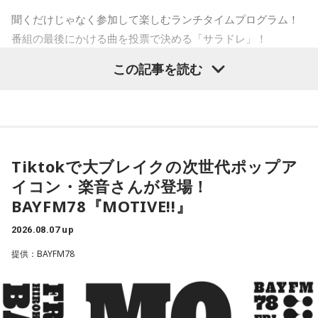
もう盛り上げますよ、本当」
に対し、ベッセント財務長官は具体的な政策の方向性への言
聞くだけじゃなく参加して楽しむランチタイムプログラム！
三輪田：はい。この辺りは生姜の名産地だったので、お祭り
及は避けつつ、「植田総裁とは15年以上の知り合いで、絶大
番組の最後にかける曲を投票で決める「サラドレ」！
の期間に生姜を出店で販売していただいておりました。生姜
な信頼を寄せている。日本経済にとって最善の措置を講じる
は邪気を払う効果がある縁起の良いものとされていて、今で
この記事を読む
と確信している」と述べたといいます。これまでベッセント
各曜日、OA前日の12:50～、次回放送分のサラドレラインナ
もその頃の名残でお祭りの期間は生姜を境内で販売していま
長官は円安で日本国債が売られて長期金利が急激に上昇する
ップに投票頂けます！
す。コロナ禍以降、出店は出ていないですが、町会、氏子さ
ことがアメリカの長期金利などに及ぼす影響を警戒してきま
ひとことメッセージとラジオネームをどんどん紹介していく
んたちと連携して町会や神社のお神輿が出ています。
した。で、「重要なことは、長年にわたって日本国債が世界
「ひとことメッセージタイム」も！
の金利の基準となってきたことであり、その機能が失われつ
※受付は該当放送終了前に締め切ります。
Tiktokで大ブレイクの次世代ポップア
つあるというような認識が広まれば、市場にとって好ましく
寺内：オフィス街のイメージだけど、住まわれている方もい
イコン・楽音さんが登場！
ない混乱を招くことになる」と語り、その上で「日米の当局
るんですね。
「サラドレ」投票はこちら
は、日本国債が非常に安全で健全な資産であるという見解で
BAYFM78『MOTIVE!!』
完全に一致している」と強調しました。これとごっちゃにな
8月10日（月）：能登有沙 サラドレ甲子園
三輪田：マンションの方もいらっしゃいますが、一軒家で昔
2026.08.07 up
ってるということなんですかね？」
からこの芝の地域に住まわれていた方が今でもたくさんいら
提供：BAYFM78
YAMAMAN presents MUSIC SALAD FROM U-kari STUDIO
っしゃいますよ。
会田「決して利上げをどんどんやれと言ってるのではないわ
けです。ベッセント財務長官のインタビューの趣旨として
1.宮城　稲垣潤一　/　夏のクラクション
寺内：あの……ジンジャー神社ってことですね。
2.福岡　氷川きよし　/　限界突破×サバイバー
は、高市政権の経済政策を支持します、と。投資を拡大する