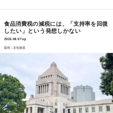
三輪田：もともとは、今で申しますと東京タワーの麓の辺
昼ズ』に初登場。井戸田と高田の丁々発止のトークは必聴、
り、飯倉山という場所にございまして、今は芝大神宮と申し
さらに“ハンバーグ師匠”も登場するかも注目だ。
ますけれど、当時は、飯倉神明宮と呼ばれていました。「飯
倉」の由来は、お伊勢さんに神饌、つまり、神様に捧げる、
食品消費税の減税には、「支持率を回復
25日（火）は、「サンキュー！」の決めフレーズと全力キャ
お野菜や、お米等を備蓄する蔵、「飯の蔵」と書いて「飯
したい」という発想しかない
ラでおなじみのパンサー尾形貴弘がメジャー1stデジタルシン
倉」なんです。
グル「サンキューロック!!」を引っ提げて登場。数々のバラエ
2026.08.07 up
ティ番組で存在感を発揮してきたエネルギッシュな魅力で、
提供：文化放送
スタジオを明るく盛り上げる。
寺内：ライフラインだ！
26日（水）は、今年6月に落語協会会長に就任した林家正蔵
三輪田：そうですね。お伊勢さんに神饌を持っていくため
が登場し、落語芸術協会会長の春風亭昇太との会長対談が実
の、関東、東北で採れたものを備蓄していました。各地にあ
現する。落語界を牽引する2人が落語への想いや未来を語り合
ったと思うのですが、芝大神宮の元となった飯倉神明宮の辺
う。林家正蔵の軽妙な語り口と確かな話芸で、 『ビバリー昼
りにもあり、天皇様より勅命を授かりまして創建されたと云
ズ』ならではの“昼の寄席”のようなひとときを届ける。
われております。
27日（木）は、清水ミチコとナイツのレギュラー3人で賑や
寺内：1000年以上、東京の地に根付いているんですね。
かに届ける。リスナーから募集したエピソードとリクエスト