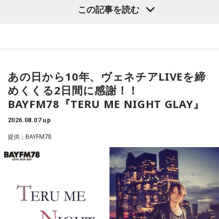
い、、！）トークを交えながら、リスナーの皆さんに考え
この記事を読む
火曜の放送を聴く
る・行動する“キッカケ”をお届けします！
三輪田：(笑)。
＜8月14日（金）のTOPICS＞
8月12日（水）：橋本乃依
サラドレ甲子園
小林：大きな勝負に挑む参拝者が訪れるということですが？
デビューシングル「mosi mosi?」がTiktokを中心に大ブレイ
あの日から10年、ヴェネチアLIVEを締
YAMAMAN presents MUSIC SALAD FROM U-kari STUDIO
ク！
三輪田：当宮の授与品の中に、人気のお守りの「強運(ごうう
めくくる2日間に感謝！！
現在18歳の次世代アーティスト・楽音さんが登場！
ん)御守」というものがあります。強い運と書いて「ごうう
1.京都　10-FEET　/　第ゼロ感
BAYFM78『TERU ME NIGHT GLAY』
活動のルーツや、楽曲制作についてお話伺います。
2.島根　竹内まりや　/　元気を出して
ん」と読むのですが、強（きょう）だとおみくじ等の凶に導
3.長崎　MISIA　/　アイノカタチ feat. HIDE（GReeeeN）
安東さんとの意外な関係性にも注目！
2026.08.07 up
かれてしまう、その為強（きょう）より強い強（ごう）と呼
4.石川　井上あずみ　/　さんぽ
んでいる。という意味でこの「強」の字になっているんで
提供：BAYFM78
5.青森　吉幾三　/　俺ら東京さ行ぐだ
す。
最新の放送を聴く
寺内：確かに「きょううん」と言われたら「凶運」に聞こえ
水曜の放送を聴く
ちゃうこともありますね。
三輪田：ただ、人気すぎて、今は頒布が休止中なんです。
8月13日（木）：上野優華
サラドレ甲子園