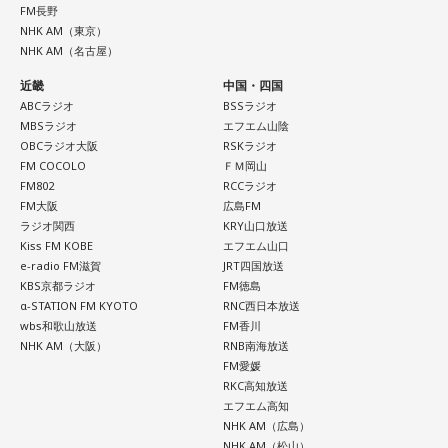
FM長野
スーパーやコンビニで百花繚乱の個包装、小袋入りのグルメ
NHK AM（東京）
をセレクション！
寺内：当時の「富くじ」についても聞いていいですか？ 神
NHK AM（名古屋）
社がくじを売って景品をあげていたんですか？
近畿
中国・四国
ABCラジオ
BSSラジオ
三輪田：いろんな方の安寧を願って、くじを引いてもらっ
MBSラジオ
エフエム山陰
＜8月13日(木)のTOPICS＞
OBCラジオ大阪
RSKラジオ
て、それに通ずる授与品、縁起物を皆様に喜んでいただく、
リサーチテーマは「夏のどうでもいい575」
FM COCOLO
ＦＭ岡山
といった形で行っていたと聞いております。
FM802
RCCラジオ
今年の夏について、575にしたためてみませんか？
FM大阪
広島FM
どうでもいいことでオーケー！
ラジオ関西
KRY山口放送
寺内：それが宝くじのルーツになったんだ。さらに、強運御
Kiss FM KOBE
エフエム山口
メールは
anna@bayfm.co.jp
でお待ちしています。
守まであったらそれは人気になるわ。
e-radio FM滋賀
JRT四国放送
9時台はトレンド独自解説「ミラクルワード」
KBS京都ラジオ
FM徳島
10時台は旬な食材を紹介する「ヤマサデイリーティップス」
α-STATION FM KYOTO
RNC西日本放送
小林：ここで強運御守を買って、その年の色の何かを身につ
wbs和歌山放送
FM香川
お宅のにゃんこが登場する「11時のにゃんこ」もお楽しみ
けて、銀座のよく出る場所みたいなとこ行ってね。
NHK AM（大阪）
RNB南海放送
に！
FM愛媛
寺内：チャンスセンターね（笑）。
RKC高知放送
エフエム高知
NHK AM（広島）
#アンナミラクル でつぶやく
小林：他に芝大神宮さんの見どころはありますか？
NHK AM（松山）