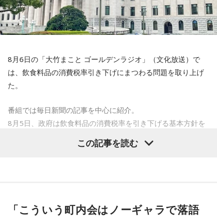
を紹介する「音楽道場破り」のテーマは「サンキューリクエ
小林：2005年はすごかったんじゃないですか？
スト」。採用されたリスナーには“旨～い”ラーメン1ケースを
プレゼントする。
三輪田：僕は、まだいなかったのですが、大々的にやったと
聞いております。
8月6日の「大竹まこと ゴールデンラジオ」（文化放送）で
最終日28日（金）は、「M-1グランプリ2022」王者ウエスト
は、飲食料品の消費税率引き下げにまつわる問題を取り上げ
ランドがおよそ2年ぶりに『ビバリー昼ズ』に登場。毒舌漫才
小林：そりゃそうですよね！ こちらにはいつ頃、移ったん
た。
と軽快なトークでお馴染みのウエストランドだが、副鼻腔炎
ですか？
と扁桃腺の同時手術から復帰したばかりの井口のエピソード
番組では毎日新聞の記事を中心に紹介。
三輪田：江戸時代に徳川家康公が増上寺を、この芝の地に持
トークにも期待が高まる。ウエストランドと高田文夫、今回
8月5日、政府は飲食料品の消費税率を引き下げる基本方針を
ってきた際に移動せざるを得なくなってしまったと聞いてい
はどんな掛け合いが飛び出すのか、注目だ。
閣議決定した。
ます。方角的にも良くなかったとも聞きますが。
この記事を読む
これは2027年4月から2年限定となるが、現行の8％（軽減税
さらに、番組ではスペシャルウィークの前週から豪華プレゼ
率）から1％に引き下げるというもの。
寺内：押し出された形で芝の地に来たんですね。
ントも実施。スペシャルウィーク前週（8月17日～21日）
は、清水ミチコによる“昭和アイドルモノマネ”でクイズを出題
青木理
「そもそも高市首相は、選挙のときに突然『消費税の
三輪田：芝大神宮の御祭神は伊勢神宮と同じ、天照大御神
し、正解者の中から毎日3名に、 8月24日（月）ゲストの井戸
減税は私の悲願だ』とおっしゃられましたけど、いつ悲願に
様、豊受大神様の主祭神をお祀りしているので、「関東のお
田潤にちなんだ“ハンバーグ”をプレゼント。遊び心あふれる企
「こういう町内会はノーギャラで落語
なったのかもよくわかない」
伊勢さま」と呼ばれています。昔は関東の方たちが伊勢神宮