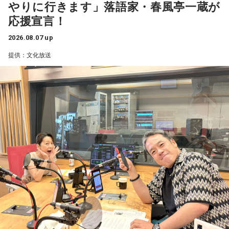
画でリスナーも一緒に楽しめる内容となっている。そして、
やりに行きます」落語家・春風亭一蔵が
金子勝
「だって昔のブログでは、消費税の減税を批判してた
にお参りに行こうとしても、なかなか行くことができなかっ
スペシャルウィーク（8月24日～28日）は、毎日5名にシャイ
応援宣言！
んですから」
たので、皆さま、こちらにお参りされていました。
ンマスカットをプレゼント。真夏にぴったりなみずみずしさ
2026.08.07 up
で、思わず「甘～い！」と声に出してしまうこと、間違いな
1989年の導入以来、消費税の減税は初めてのこと。年約は5
提供：文化放送
しだ。
兆円の減収となるものの、代替財源は示されていない。
寺内：ここになら、伊勢に行くよりも、手軽に来られますも
財政が悪化し、円売りや国債売りを招く懸念もあるが……
んね。
スペシャルウィーク前週からスペシャルウィークまで、笑い
が詰まった2週間。この夏をより“旨く”、そして“サンキュ
金子
「いかにも皇室典範をはじめとして、どんどん支持率が
小林：面白い名前のお祭りがあると聞いたのですが？
ー！”な時間を届ける『ラジオビバリー昼ズ』は平日11時30分
下がり始めたので、またアベノミクスでバラマキをして甘い
から生放送。
汁をすすってもらって支持率を回復したいって発想しかな
三輪田：「だらだら祭り」ですね。日本一期間が長いお祭り
い。なんでそんなことになるのか。もっと言うと、高市さん
なんです。
を選んだ有権者の責任が問われる」
寺内：長くやるから、「だらだら」なんですか？
ニッポン放送「高田文夫のラジオビバリー昼ズ」
三輪田：例祭期間が9月の11日から21日までの11日間あるん
■放送日時：2026年8月24日（月）～28日（金）11時30分～
です。
13時