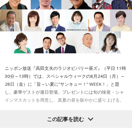
ていただけますか？
三輪田：寛弘2年、西暦で申しますと1005年まで遡ります。
寺内：1005年！？ 飛んだなぁ（笑）。
小林：普通、飛ぶの1個しかないよね？
寺内：10万飛んで8000円とかね(笑)。
ニッポン放送『高田文夫のラジオビバリー昼ズ』（平日 11時
30分～13時）では、スペシャルウィークの8月24日（月）～
28日（金）に「旨～い夏に”サンキュー！” WEEK！」と題
三輪田：平安時代の後期、一条天皇の御代に創建された神社
し、豪華ゲストが連日登場。プレゼントには旬の味覚・シャ
でございます。
インマスカットを用意し、真夏の昼を賑やかに盛り上げる。
寺内：その時代は、まだ東京でもないから栄えてはいないで
すよね。そんな時からずっとあるんだ。
この記事を読む
8月24日（月）はTV番組でのウォーキングロケを観た高田文
夫の熱烈なオファーでついに井戸田潤が月曜日の『ビバリー