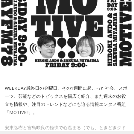
3.静岡　久保田利伸 with ナオミ・キャンベル　/　LA・LA・LA
という政策を支持しますというのが総論なわけです。となれ
小林：お前さ、ボソって言うんじゃなくて、自信持って言え
4.栃木　斉藤和義　/　ずっと好きだった
ば、その高市政権の経済政策を推進するように、日銀も適切
5.千葉　奥華子　/　ガーネット
よ！
な金融政策をやってくださいと言ってるわけですから、ベッ
セントさんの発言というのは、日本の政府の日銀に対する発
言と同じなわけです。強い経済成長と物価の安定の両立を目
月曜の放送を聴く
寺内：ジンジャー神社ってことになるんですかね？
指して適切に金融政策をやってください、政府の日本経済再
三輪田：そういうことでございますね（笑）。
興の経済政策の推進に一体となって取り組んでくださいとい
う同じ意味ですので、どんどん利上げしろというわけではな
8月11日（火）：宇佐美友紀
サラドレ甲子園
いですね」
YAMAMAN presents MUSIC SALAD FROM U-kari STUDIO
小林：三輪田さんが言ったみたいにするなよ！
WEEKDAY最終日の金曜日、その1週間に起こった社会、スポ
1.鹿児島　中島美嘉　/　STARS
三輪田：（笑）。
ーツ、芸能などのトピックスを幅広く紹介、また週末のお役
2.鳥取　Official髭男dism　/　Pretender
立ち情報や、注目のトレンドなどにも迫る情報エンタメ番組
3.熊本　WANIMA　/　ともに
寺内：汗ダラダラから、なんかそういう流れにされてる気が
4.群馬　氷室京介　/　SUMMER GAME
『MOTIVE!!』。
して(笑)。
5.神奈川　いきものがかり　/　じょいふる　
安東弘樹と宮島咲良の軽快で心温まる（でも、ときどきクド
小林：思うつぼだな。