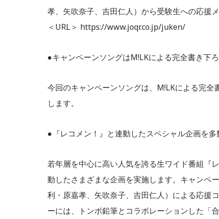
孝、矢吹奈子、吉田仁人）から受験生への応援
＜URL＞ https://www.joqr.co.jp/juken/
●キャンペーンソングはM!LKによる完全書き下
今回のキャンペーンソングは、M!LKによる完
します。
●『レコメン！』と連動したスペシャル企画を多
若年層を中心に高い人気を誇る生ワイド番組『レコ
動したさまざまな企画を実施します。キャンペーン期
利・原嘉孝、矢吹奈子、吉田仁人）による応援
ーには、トンボ鉛筆とコラボレーションした「