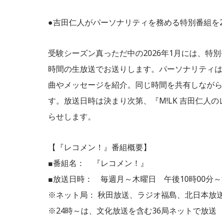
●吉田仁人がパーソナリティを務める特別番組を2
受験シーズン真っただ中の2026年1月には、特
時間の生放送でお送りします。パーソナリティ
曲やメッセージを紹介。同じ時間を共有しなが
す。放送日時は決まり次第、『M!LK 吉田仁人のレコ
らせします。
【『レコメン！』番組概要】
■番組名： 『レコメン！』
■放送日時： 毎週月～木曜日 午後10時00分～深
※ネット局： 秋田放送、ラジオ福島、北日本放
※24時～は、文化放送を含む36局ネットで放送