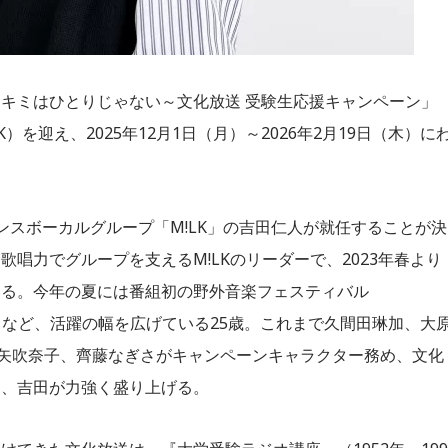
キミはひとりじゃない～文化放送 受験生応援キャンペーン」
を迎え、2025年12月1日（月）～2026年2月19日（木）に
ンスボーカルグループ「M!LK」の吉田仁人が就任することが決
唱力でグループを支えるM!LKのリーダーで、2023年春より
いる。今年の夏には番組初の野外音楽フェスティバル
成功させるなど、活躍の幅を広げている25歳。これまで久間田琳加、大
²、矢吹奈子、齊藤なぎさがキャンペーンキャラクター務め、文化
を、吉田が力強く盛り上げる。