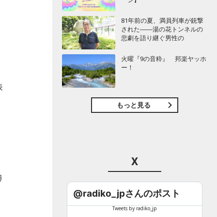
81年前の夏、満員列車が銃撃
された――湯の花トンネルの
悲劇を語り継ぐ男性の
火曜『9の音粋』 邦楽ヤッホ
ー！
表
もっと見る
X
勝
ナ
@radiko_jpさんのポスト
Tweets by radiko_jp