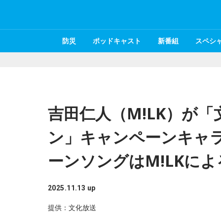
防災
ポッドキャスト
新番組
スペシ
吉田仁人（M!LK）が
ン」キャンペーンキャラ
ーンソングはM!LKに
2025.11.13 up
提供：文化放送