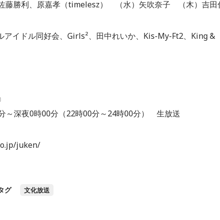
藤勝利、原嘉孝（timelesz） （水）矢吹奈子 （木）吉田
アイドル同好会、Girls²、田中れいか、Kis-My-Ft2、King &
』
分～深夜0時00分（22時00分～24時00分） 生放送
jp/juken/
タグ
文化放送