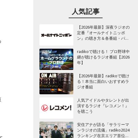
人気記事
【2026年最新】深夜ラジオの
定番『オールナイトニッポ
ン』の聴き方＆各番組・パー
わ
ソナリティ一覧
radikoで聴ける！ プロ野球中
継が聴けるラジオ番組【2026
年】
【2026年最新】radikoで聴け
る！本当に面白いおすすめラ
ジオ番組
原
人気アイドルやタレントが出
演するラジオ『レコメン！』
を聴こう
安住アナが語る「サラリーマ
ンラジオの流儀」radiko2024
ランキング在京エリア首位