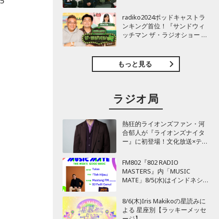
5
TBSラジオ『安住紳一郎の日
曜天国』インタビュー
radiko2024ポッドキャストラ
ンキング首位！『サンドウィ
ッチマン ザ・ラジオショー サ
タデー』インタビュー
もっと見る
ラジオ局
熱狂的ライオンズファン・河
合郁人が『ライオンズナイタ
ー』に初登場！文化放送×テレ
ビ埼玉がライオンズ応援で再
び強力タッグも！
FM802『802 RADIO
MASTERS』内「MUSIC
MATE」8/5(水)はインドネシア
のMUSIC MATEが登場！
を
8/6(木)Iris Makikoの星読みに
よる 星座別【ラッキーメッセ
ージ】