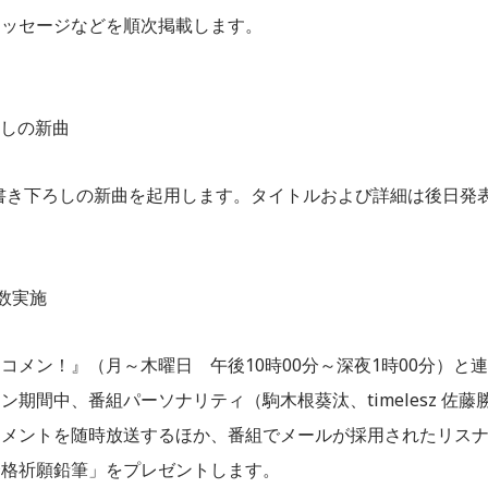
メッセージなどを順次掲載します。
ろしの新曲
全書き下ろしの新曲を起用します。タイトルおよび詳細は後日発
数実施
メン！』（月～木曜日 午後10時00分～深夜1時00分）と連
間中、番組パーソナリティ（駒木根葵汰、timelesz 佐藤
コメントを随時放送するほか、番組でメールが採用されたリス
合格祈願鉛筆」をプレゼントします。