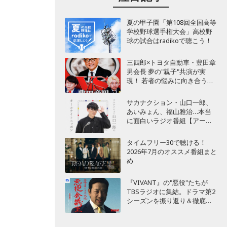
夏の甲子園「第108回全国高等
学校野球選手権大会」高校野
球の試合はradikoで聴こう！
三四郎×トヨタ自動車・豊田章
男会長 夢の"親子"共演が実
現！ 若者の悩みに向き合うポ
ッドキャスト番組が始動
サカナクション・山口一郎、
あいみょん、福山雅治…本当
に面白いラジオ番組【アーテ
ィスト編】
タイムフリー30で聴ける！
2026年7月のオススメ番組まと
め
『VIVANT』の"悪役"たちが
TBSラジオに集結。ドラマ第2
シーズンを振り返り＆徹底考
察！