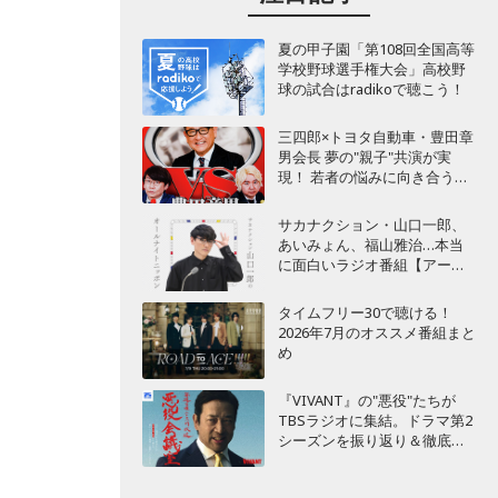
夏の甲子園「第108回全国高等
学校野球選手権大会」高校野
球の試合はradikoで聴こう！
三四郎×トヨタ自動車・豊田章
男会長 夢の"親子"共演が実
現！ 若者の悩みに向き合うポ
ッドキャスト番組が始動
サカナクション・山口一郎、
あいみょん、福山雅治…本当
に面白いラジオ番組【アーテ
ィスト編】
タイムフリー30で聴ける！
2026年7月のオススメ番組まと
め
『VIVANT』の"悪役"たちが
TBSラジオに集結。ドラマ第2
シーズンを振り返り＆徹底考
察！