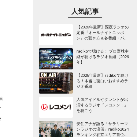
人気記事
【2026年最新】深夜ラジオの
定番『オールナイトニッポ
ン』の聴き方＆各番組・パー
ジ
ソナリティ一覧
radikoで聴ける！ プロ野球中
継が聴けるラジオ番組【2026
年】
【2026年最新】radikoで聴け
る！本当に面白いおすすめラ
ジオ番組
挿
人気アイドルやタレントが出
演するラジオ『レコメン！』
す
を聴こう
来
安住アナが語る「サラリーマ
ンラジオの流儀」radiko2024
ランキング在京エリア首位