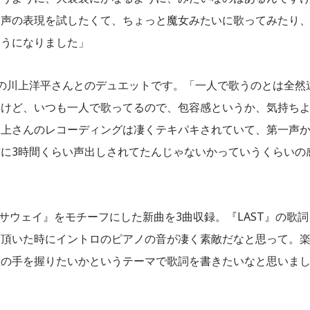
な声の表現を試したくて、ちょっと魔女みたいに歌ってみたり
ようになりました」
dros]の川上洋平さんとのデュエットです。「一人で歌うのとは全然
すけど、いつも一人で歌ってるので、包容感というか、気持ち
川上さんのレコーディングは凄くテキパキされていて、第一声
に3時間くらい声出しされてたんじゃないかっていうくらいの
のハサウェイ』をモチーフにした新曲を3曲収録。『LAST』の歌詞
を頂いた時にイントロのピアノの音が凄く素敵だなと思って。
誰の手を握りたいかというテーマで歌詞を書きたいなと思いま