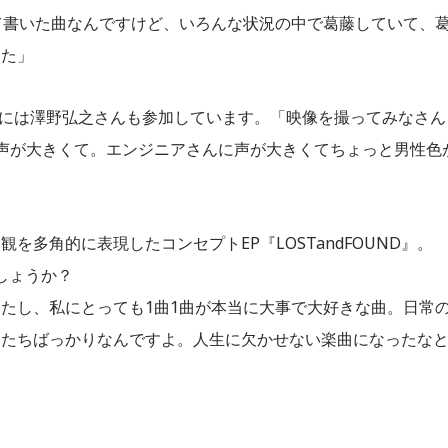
いて書いた曲なんですけど、いろんな状況の中で葛藤していて、
した」
ーラスには澤野弘之さんも参加しています。「映像を撮ってみなさん
声が大きくて。エンジニアさんに声が大きくてちょっと男性色
多角的に表現したコンセプトEP『LOSTandFOUND』。
でしょうか？
たし、私にとっても1曲1曲が本当に大事で大好きな曲。日常
曲たちばっかりなんですよ。人生に欠かせない楽曲になったな