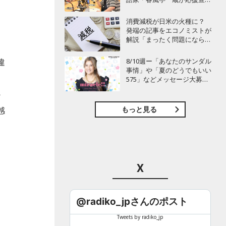
言！
、
消費減税が日米の火種に？
発端の記事をエコノミストが
解説「まったく問題にならな
い」
違
8/10週ー「あなたのサンダル
事情」や「夏のどうでもいい
よ
575」などメッセージ大募
集！ BAYFM78『miracle!!』
か
もっと見る
感
X
楽
し
@radiko_jpさんのポスト
Tweets by radiko_jp