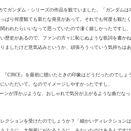
らためてガンダム・シリーズの作品を観ていました。「ガンダムは
やっぱり何度観ても新たな発見があって。それでも何度も観た
か関われたらいいなって思っていたので凄く嬉しかったですし
深い歴史があるので、ファンの方々に恥じぬような歌詞を書か
ありましたけど意気込みというか、頑張ろうっていう気持ちは
ん。『CIRCE』を最初に聴いたときの印象はどうだったのでしょ
時にいただいて。なのでイメージしやすかったですし、
いシーンが浮かぶような、おしゃれで気分が上がるような曲だなっ
ィレクションを受けたのでしょうか？「細かいディレクション
歌うように、大袈裟にがなるように、みたいなのはあるんです