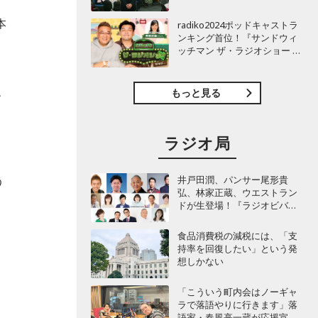
TBSラジオ『安住紳一郎の日
曜天国』インタビュー
本
radiko2024ポッドキャストラ
ンキング首位！『サンドウィ
く
ッチマン ザ・ラジオショー サ
タデー』インタビュー
、
ね
もっと見る
あ
ラジオ局
う
井戸田潤、パンサー尾形貴
弘、林家正蔵、ウエストラン
ドが生登場！『ラジオビバリ
ー昼ズ』
食品消費税の減税には、「支
持率を回復したい」という発
想しかない
は
「こういう町内会はノーギャ
ラで落語やりに行きます」落
け
語家・春風亭一蔵が応援宣