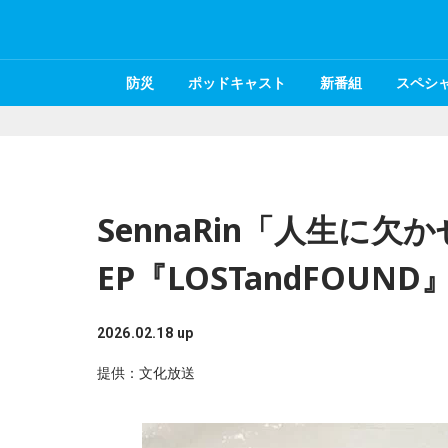
防災
ポッドキャスト
新番組
スペシ
SennaRin「人生に
EP『LOSTandFOU
2026.02.18 up
提供：文化放送