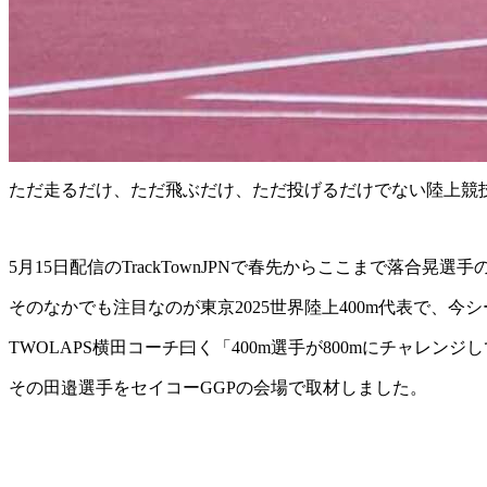
ただ走るだけ、ただ飛ぶだけ、ただ投げるだけでない陸上競技の
5月15日配信のTrackTownJPNで春先からここまで落
そのなかでも注目なのが東京2025世界陸上400m代表で、今
TWOLAPS横田コーチ曰く「400m選手が800mにチャレ
その田邉選手をセイコーGGPの会場で取材しました。