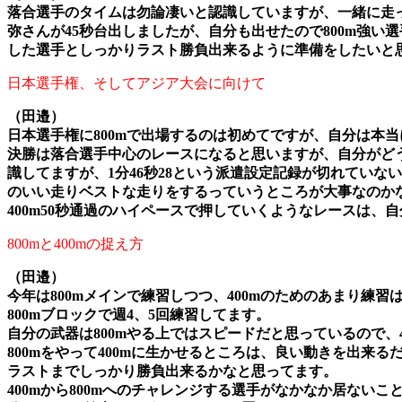
落合選手のタイムは勿論凄いと認識していますが、一緒に走
弥さんが45秒台出しましたが、自分も出せたので800m強
した選手としっかりラスト勝負出来るように準備をしたいと
日本選手権、そしてアジア大会に向けて
（田邉）
日本選手権に800mで出場するのは初めてですが、自分は本
決勝は落合選手中心のレースになると思いますが、自分がど
識してますが、1分46秒28という派遣設定記録が切れてい
のいい走りベストな走りをするっていうところが大事なのか
400m50秒通過のハイペースで押していくようなレースは
800mと400mの捉え方
（田邉）
今年は800mメインで練習しつつ、400mのためのあまり練習
800mブロックで週4、5回練習してます。
自分の武器は800mやる上ではスピードだと思っているので、
800mをやって400mに生かせるところは、良い動きを出来
ラストまでしっかり勝負出来るかなと思ってます。
400mから800mへのチャレンジする選手がなかなか居な