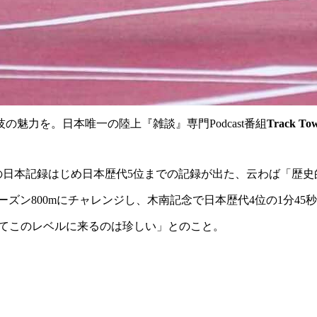
魅力を。日本唯一の陸上『雑談』専門Podcast番組
Track To
合晃選手の日本記録はじめ日本歴代5位までの記録が出た、云わば「歴
シーズン800mにチャレンジし、木南記念で日本歴代4位の1分45
ンジしてこのレベルに来るのは珍しい」とのこと。