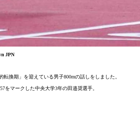
wn JPN
史的転換期」を迎えている男子800mの話しをしました。
秒57をマークした中央大学3年の田邉奨選手。