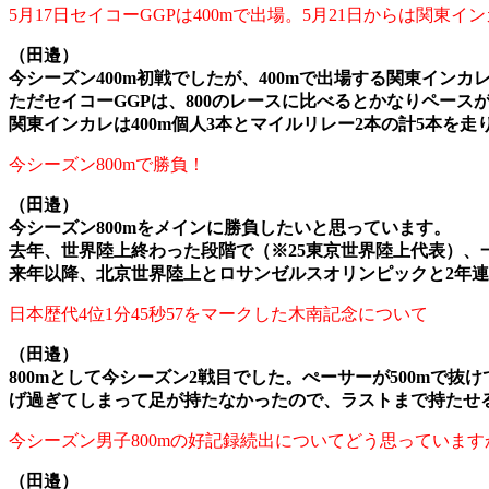
5月17日セイコーGGPは400mで出場。5月21日からは関東
（田邉）
今シーズン400m初戦でしたが、400mで出場する関東イン
ただセイコーGGPは、800のレースに比べるとかなりペー
関東インカレは400m個人3本とマイルリレー2本の計5本を
今シーズン800mで勝負！
（田邉）
今シーズン800mをメインに勝負したいと思っています。
去年、世界陸上終わった段階で（※25東京世界陸上代表）、一
来年以降、北京世界陸上とロサンゼルスオリンピックと2年連続
日本歴代4位1分45秒57をマークした木南記念について
（田邉）
800mとして今シーズン2戦目でした。ぺーサーが500m
げ過ぎてしまって足が持たなかったので、ラストまで持たせ
今シーズン男子800mの好記録続出についてどう思っています
（田邉）