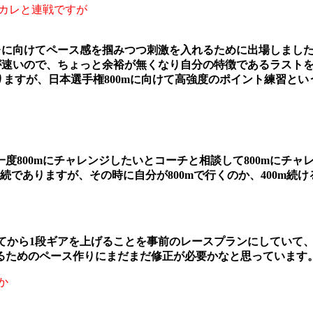
インカレと連戦ですが
カレに向けてペース感を掴みつつ刺激を入れるために出場しまし
スが速いので、ちょっと余裕が無くなり自分の特徴であるラスト
走りますが、日本選手権800mに向けて高強度のポイント練習と
度800mにチャレンジしたいとコーチと相談して800mにチャ
でありますが、その時に自分が800mで行くのか、400m続
で抜けてから1段ギアを上げることを事前のレースプランにしてい
るためのペース作りにまだまだ修正が必要かなと思っています
か