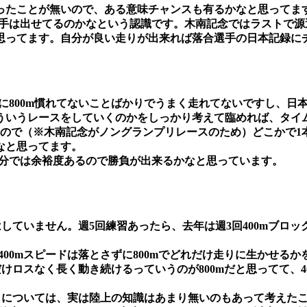
ったことが無いので、ある意味チャンスも有るかなと思ってま
い選手は出せてるのかなという認識です。木南記念ではラストで源
思ってます。自分が良い走りが出来れば落合選手の日本記録に
当に800m慣れてないことばかりでうまく走れてないですし、
ういうレースをしていくのかをしっかり考えて臨めれば、タイ
ないので（※木南記念がノングランプリレースのため）どこかで
なと思ってます。
、自分では余裕度あるので勝負が出来るかなと思っています。
はしていません。週5回練習あったら、去年は週3回400mブロック
400mスピードは落とさずに800mでどれだけ走りに生かせる
るだけロスなく長く動き続けるっていうのが800mだと思ってて、
いことについては、実は陸上の知識はあまり無いのもあって考え