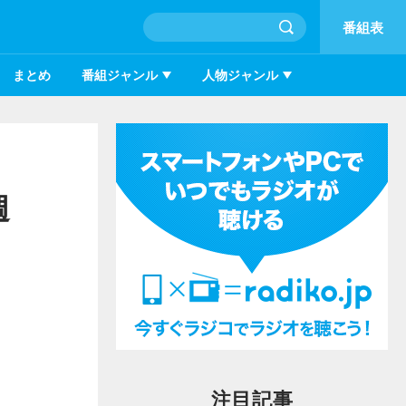
番組表
まとめ
番組ジャンル
人物ジャンル
週
注目記事