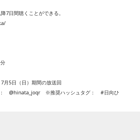
日以降7日間聴くことができる。
ka/
0分
～7月5日（日）期間の放送回
番組X： @hinata_joqr ※推奨ハッシュタグ： #日向ひ