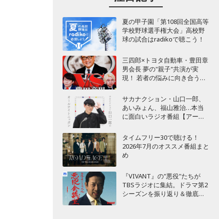
夏の甲子園「第108回全国高等
学校野球選手権大会」高校野
球の試合はradikoで聴こう！
三四郎×トヨタ自動車・豊田章
男会長 夢の"親子"共演が実
現！ 若者の悩みに向き合うポ
ッドキャスト番組が始動
サカナクション・山口一郎、
あいみょん、福山雅治…本当
に面白いラジオ番組【アーテ
ィスト編】
タイムフリー30で聴ける！
2026年7月のオススメ番組まと
め
『VIVANT』の"悪役"たちが
TBSラジオに集結。ドラマ第2
シーズンを振り返り＆徹底考
察！