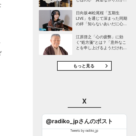
な
白かった」最新曲「コニファ
ー」制作秘話も
日向坂46松尾桜「五期生
LIVE」を通じて深まった同期
の絆「知らないあいだに心の
距離が…」
江原啓之「心の疲弊」に効
く“処方箋”とは？「意外なこ
で
とを申し上げるようだけれ
ぜ
ど…」
もっと見る
X
@radiko_jpさんのポスト
Tweets by radiko_jp