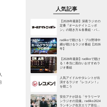
人気記事
【2026年最新】深夜ラジオの
定番『オールナイトニッポ
ン』の聴き方＆各番組・パー
ソナリティ一覧
radikoで聴ける！ プロ野球中
継が聴けるラジオ番組【2026
年】
【2026年最新】radikoで聴け
る！本当に面白いおすすめラ
ジオ番組
人
人気アイドルやタレントが出
円
演するラジオ『レコメン！』
を聴こう
ン
安住アナが語る「サラリーマ
ンラジオの流儀」radiko2024
ランキング在京エリア首位