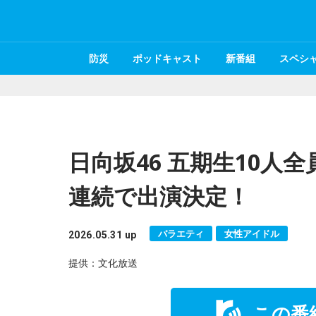
防災
ポッドキャスト
新番組
スペシ
日向坂46 五期生10人
連続で出演決定！
バラエティ
女性アイドル
2026.05.31 up
提供：文化放送
この番