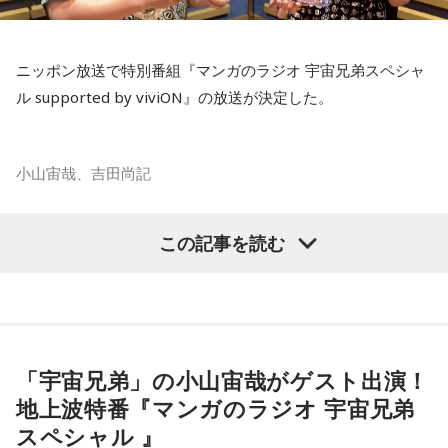
「あれが北斗七星」「あっちが○○座だよ」と目を輝かせなが
【10位】双子座（ふたご座）
ら星について話すK君の姿は、今でも忘れられない光景だと語
映画や音楽など、芸術表現に触れると心が癒されていくよう
です。美を感じられると、トゲトゲした気持ちも丸くなりそ
られました。
ニッポン放送で特別番組『マンガのラジオ 宇宙兄弟スペシャ
う。今日は、日ごろからお世話になっている人や大切な人と
ル supported by viviON』の放送が決定した。
の時間を大切にしてみて。
スマホがない時代だからこそ残った景色
【11位】射手座（いて座）
その後、K君のお父さんに連れて行ってもらった清里で見た星
小山宙哉、吉田尚記
いろいろ気になってくるようなので、「無」になれるような
空。
時間を作りましょう。ちょっと手抜きをしたり、昼寝をして
みたり。頑張りすぎないことも大切なようです。家族や友人
マンガ大賞の発起人にも名を連ねる吉田尚記アナウンサーが
この記事を読む
との他愛のない会話を楽しむのもアリ。
当時はスマホもなく、写真を撮ることもできませんでした。
パーソナリティを務め、漫画にまつわるゲストを迎えるポッ
ドキャスト番組『マンガのラジオ supported by viviON』
【12位】水瓶座（みずがめ座）
それでも、みんなで「わぁ、綺麗だね」と言いながら同じ空
（毎週日曜 18時頃配信）の地上波特別番組で、 「宇宙兄弟」
増やすより、減らすことを意識してみましょう。食事も腹八
を見上げた時間は、今も鮮明な思い出として残っています。
分目にすると良いでしょう。何だかイライラするときは、良
の漫画家・小山宙哉がゲスト出演する。
質な水を飲んで深呼吸すると、リラックスできそう。穏やか
「宇宙兄弟」の小山宙哉がゲスト出演！
な音楽を聞くのもおすすめ。
柏原収史も、友達の家に泊まり、夜更かしをしながら星空を
18年に及ぶ「宇宙兄弟」の連載完結のタイミングでの出演と
地上波特番『マンガのラジオ 宇宙兄弟
見るという夏休みならではの体験に触れながら、「記憶に焼
なり、「宇宙兄弟」誕生のエピソードや「キャラクターに出
【今日の一言メッセージ】
スペシャル 』
きつく景色」について語りました。
会う」というキャラクター造形について、ストーリーの発想
立秋が過ぎ、今日はお盆休み中の方も多い時期。13日の新月