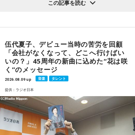
この記事を読む
番組では、前作「しゃんしゃん牡丹」の制作秘話を紹介。伍
代さんは、曲を受け取ると映像や物語が自然と頭に浮かび、
「こんな女性像を描きたい」「琴や三味線を取り入れたい」
など、自らイメージを提案しながら作品づくりに参加してい
伍代夏子、デビュー当時の苦労を回顧
ることを明かした。また、歌手はレコーディングを終えた
「会社がなくなって、どこへ行けばい
後、自分自身が“演出家”となって楽曲を育てていく仕事でもあ
いの？」45周年の新曲に込めた“花は咲
ると語り、長年培ってきた表現者としての思いを語った。
く”のメッセージ
一方で、デビュー当時は決して順風満帆ではなかった。デビ
音楽
タレント
2026.08.09 up
ューから間もなく所属レコード会社がなくなり、「どこへ行
提供：ラジオ日本
けばいいの？」と途方に暮れたことや、芸名を何度も変えな
がら挑戦を続けてきた日々を振り返る。それでも諦めずに歌
い続けた経験が、45周年記念シングル「露天の花」に込めた
「どんな環境でも花は咲く」「その場所で咲く花がある」と
いうメッセージにつながっていると話した。人生は何度でも
立ち上がれるという応援歌は、自身の歩みそのものでもある