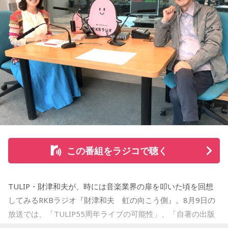
ィレクターズカット版のポッドキャスト配信も予定してい
る。
【小山宙哉プロフィール】
1978年生 京都府出身 京都市立銅駝美術工芸高等学校（現：
京都市立美術工芸高等学校）、大阪市立デザイン教育研究所
卒業。デザイン会社勤務を経て、「モーニング」に持ち込み
をした『ジジジイ』で第14回MANGA OPEN審査委員賞（わ
たせせいぞう賞）受賞。『劇団JET’S』で第15回MANGA
OPEN大賞受賞。2006年『ハルジャン』『ジジジイ-GGG-』
を連載。
この番組をラジコで聴く
2007年12月、初の週刊連載作品『宇宙兄弟』連載開始。同作
で2010年 第56回小学館漫画賞一般向け部門、2011年 第35回
TULIP・財津和夫が、時には音楽業界の扉を叩いた頃を回想
講談社漫画賞一般部門、2014年 手塚治虫文化賞読者賞を受
してみるRKBラジオ『財津和夫 虹の向こう側』。8月9日の
賞。TVアニメ、実写映画等、多くのメディアミックスを果た
放送では、「TULIP55周年ライブの可能性」、「自著の出版
す大ヒット作品となり2026年6月完結。
記念イベントの裏話」、「デビュー時の音楽業界」、といっ