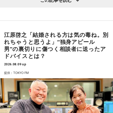
この記事を読む
また“国家公務員になるのもハードルが高い”といった印象を持
奥迫：良いですね。すっきりします！
パーソナリティの江原啓之
つ人も少なくありませんが、平野さんは「人事院では多様な
人材に公務に入っていただきたいと考え、教養区分という判
江原：これ以上、こんな男と関わっていたら自分が腐る。だ
断力や思考力、人柄重視の区分を設けるなど、採用試験の改
から、いじめてやろうとか、何か考えたくもなるだろうけれ
革もおこなっています」と解説します。
ど、自分が腐るから。
＜リスナーからの質問＞
私はある男性と4年前に職場で出会いました。男性は私の1つ
江原啓之「結婚される方は気の毒ね。別
一方、公務員というと比較的文系の仕事が多いものの、国土
奥迫：その時間がもったいないですから。
上で、高校教師です。とてもひょうきんな方で、話している
交通省など理系の方が活躍できるフィールドも多くありま
れちゃうと思うよ」“独身アピール
と楽しくて、すぐに仲良くなりました。ただ、男女関係はな
す。しかし、国家公務員採用試験では、一部の技術系区分
江原：もったいない！ それで絶対、他でもやってるから。
男”の裏切りに傷つく相談者に送ったア
く、3年半以上、毎日LINEをしたり、仕事後にご飯に行った
で、各府省が採用したい理系人材数を十分に確保できておら
LINEとかで。チャラチャラした男ですよ、こいつは。だけ
り、海に行ったり、お花見をしたり、蛍を見に行ったりと、
ドバイスとは？
ず、それが課題となっているそうです。
ど、その結婚される方は気の毒ね。別れちゃうと思うよ、20
楽しい時間を過ごしていました。
年も付き合っておいてそんなことしているんだから。いや
2026.08.09 up
近年は働き方改革も進んでおり、フレックスタイム制やテレ
ぁ、良かった、良かった。おめでとうございます！
男性との繋がりが日常になっていた今年の3月末に、男性から
提供：TOKYO FM
ワークを活用した柔軟な勤務が可能になっています。さら
突然、「プライベートで話がある」とLINEで言われました。
に、男性の育児休業取得率は8割を超え、育児と仕事を両立す
朝イチに職場で話を聞くと、彼は20年近く交際している彼女
る職員も増加しています。初任給についても民間企業の給与
がいて、入籍すると言われました。突然すぎてビックリし
パートナーの奥迫協子、パーソナリティの江原啓之
水準を踏まえて改善されており、大卒で30万円を超えるケー
て、その場はおめでとうございますと伝えましたが、時間が
スもあります。実際、国家公務員の働き方改革に関するアン
経つにつれ、喪失感や絶望感、彼からの裏切りのような気持
ケートでは、職員の約7割が「今の職場は働きやすい」と回答
ちがわきあがり、仕事中に男性を呼び出し、私や彼女に不誠
しており、ライフステージに応じて働き方を選べる環境が整
●江原啓之 今夜の格言
実ではないかと責めました。今後、プライベートな話はしな
えられています。