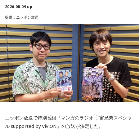
に向けて「自分らしさ」を開花させる時です。今日がお仕事
と科学的裏付けについて等、様々な話を伺っていく。
2026.08.09 up
便利になった今だからこそ、ただ景色を眺める時間の大切さ
でもお休みでも「心地いいこと」を一つ選択して。自分に正
提供：ニッポン放送
直になる時間が、今週の波に乗る秘訣ですよ。
を感じるエピソードです。
小山宙哉をゲストに迎える特別番組『マンガのラジオ 宇宙兄
弟スペシャル supported by viviON』は8月16日（日）19時
■監修者プロフィール：桜羽結万(さくらば・ゆま)
山梨の風景とともに蘇る夏の記憶
から放送。放送後には、地上波本編で未公開の音源を含むデ
池袋占い館セレーネ所属。占い師を母に持ち、占い歴約20
年。野村證券・パーソルキャリアでの勤務を経て占い師とし
ィレクターズカット版のポッドキャスト配信も予定してい
『Nostalgic More Story』では、山梨にまつわる風景や、大
て独立。2024年にはスキルシェアサイト「ココナラ」にて結
る。
切な人との思い出を紹介しています。
婚分野ランキング1位・仕事分野2位を獲得。現在はSATORI電
話占いを始め、年間1000名を鑑定している。
【小山宙哉プロフィール】
Webサイト：
https://selene-uranai.com/
今回の放送では、夏の夜空をきっかけに、子どもの頃の純粋
1978年生 京都府出身 京都市立銅駝美術工芸高等学校（現：
オンライン占いセレーネ：
https://online-uranai.jp/
な感動や、時間が経っても色あせない記憶が届けられまし
京都市立美術工芸高等学校）、大阪市立デザイン教育研究所
た。
卒業。デザイン会社勤務を経て、「モーニング」に持ち込み
をした『ジジジイ』で第14回MANGA OPEN審査委員賞（わ
放送で紹介されたStoryの続きをぜひradikoのタイムフリーで
たせせいぞう賞）受賞。『劇団JET’S』で第15回MANGA
お楽しみください。
ニッポン放送で特別番組『マンガのラジオ 宇宙兄弟スペシャ
OPEN大賞受賞。2006年『ハルジャン』『ジジジイ-GGG-』
ル supported by viviON』の放送が決定した。
を連載。