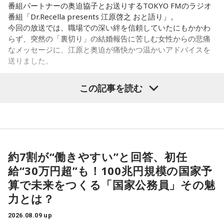
番組パートナーの奥迫協子とお送りするTOKYO FMのラジオ
番組「Dr.Recella presents 江原啓之 おと語り」。
今回の放送では、職場での深い絆を信頼していたにもかかわ
らず、突然の「裏切り」の結婚報告に苦しむ女性からの悲痛
なメッセージに、江原と奥迫が痛快かつ温かいアドバイスを
送りました。
この記事を読む
パーソナリティの江原啓之
＜リスナーからの質問＞
私はある男性と4年前に職場で出会いました。男性は私の1つ
約7割が“働きやすい”と回答、初任
上で、高校教師です。とてもひょうきんな方で、話している
給“30万円超”も！100兆円規模の国家予
と楽しくて、すぐに仲良くなりました。ただ、男女関係はな
算で未来をつくる「国家公務員」その魅
く、3年半以上、毎日LINEをしたり、仕事後にご飯に行った
り、海に行ったり、お花見をしたり、蛍を見に行ったりと、
力とは？
楽しい時間を過ごしていました。
2026.08.09 up