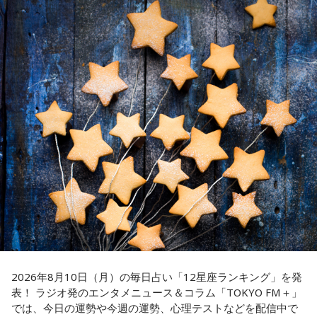
け、ラジオ番組への意気込みや番組の楽しみ方、今後の展開
年も付き合っておいてそんなことしているんだから。いや
クターを演じる小野友樹、山中真尋、福原かつみ、細田健
などをたっぷりトークします。
ぁ、良かった、良かった。おめでとうございます！
太、日向朔公、大河元気、橋詰知久による“七人のカリスマ声
優”が出演。毎回2名程度の組み合わせによる輪番制で、作品
■『カリスマ』作品概要
の世界観やキャラクターの魅力を活かした投稿コーナー、楽
パートナーの奥迫協子、パーソナリティの江原啓之
曲企画などを展開し、『カリスマ』ならではのラジオをお届
原作：Dazed CO.,LTD.
けします。
松原 秀
音楽製作：EVIL LINE RECORDS
●江原啓之 今夜の格言
■『めちゃめちゃカリスマなラジオ』番組公式チャンネルが
キャラクターデザイン：えびも
「お掃除は、心も清め、パワーも増します」
QloveRにオープン
アートディレクション：BALCOLONY.
＜番組概要＞
ラジオ番組の放送開始に伴い、文化放送のオリジナル配信プ
番組名：Dr.Recella presents 江原啓之 おと語り
『カリスマ』は、音楽原作キャラクターラッププロジェクト
放送日時：TOKYO FM／FM 大阪 毎週日曜 22:00～22:25、エ
ラットフォーム「QloveR（クローバー）」にて『めちゃめち
『ヒプノシスマイク –Division Rap Battle-』の開発、運営を
フエム山陰 毎週土曜 12:30～12:55
ゃカリスマなラジオ』の番組公式チャンネルがオープンする
手掛けるEVIL LINE RECORDSと株式会社Dazedが手掛ける二
出演者：江原啓之、奥迫協子
ことも決定。番組公式チャンネルでは、地上波放送のアーカ
番組Webサイト：
http://www.tfm.co.jp/oto/
次元キャラクターコンテンツ。
イブ配信に加え、ここでしか聴くことのできないアフタート
2026年8月10日（月）の毎日占い「12星座ランキング」を発
表！ ラジオ発のエンタメニュース＆コラム「TOKYO FM＋」
ークや、不定期で実施する会員限定生配信など、番組をより
【イントロダクション】
では、今日の運勢や今週の運勢、心理テストなどを配信中で
楽しめる限定コンテンツを順次配信します。