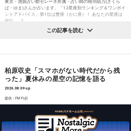
東京・池袋占い館セレーネ所属・占い師の桜羽結万(さくら
ものが動きだして、自分がやるべきことが見えてくるようで
リスマ性を育み、さらなる高みを目指すいわば仮住まいの状
ば・ゆま)さんが占います。「12星座別ランキング＆ワンポイ
す。無理をしていたものがあれば手放すようにしましょう。
ントアドバイス」第1位は蟹座（かに座）！ あなたの星座は
態。世間には嘲笑する者もいるだろう。が、カリスマな彼ら
想いに正直になってみて。
何位……？
にはノーダメージ。むしろそういった逆境を糧にさらなるカ
この記事を読む
リスマを生成し、見事な『カリスマチャージ』を蓄積させて
【7位】天秤座（てんびん座）
慌ただしい一日になりそうですが、忙しいほど輝けそう。汗
いく。チャージの先にあるものとは……!?
を流して働いていると自信が持てるようです。仲間といろい
ろな会話をするようですが、お互いの人柄を深く理解できる
【1位】蟹座（かに座）
凡人にはよくわからないと思いますが
ことでしょう。
やる気があって、何でも吸収できるようです。とくにライバ
これはカリスマたちの物語です。
ルがいると、つらいことがあっても頑張ろうと思えそう。熱
【8位】獅子座（しし座）
柏原収史「スマホがない時代だから残
い気持ちを前に出して、行動していくと良いでしょう。気に
目標やゴールを決めて、そこまでの道のりを計画していくと
【新番組概要】
った」夏休みの星空の記憶を語る
なる相手にも自信を持って接するようにしましょう。
◎。冷静に判断し行動できると、自分が求めているものに近
■番組名： 『めちゃめちゃカリスマなラジオ』
づけるようです。先輩などの話に耳を傾けるのも良いでしょ
2026.08.09 up
【2位】蠍座（さそり座）
■放送日時： 2026年秋 ※放送日時詳細は後日発表
う。
ラッキーなことが起こりそう。周りからの評価も上がって、
提供：FM FUJI
■出演： 小野友樹、山中真尋、福原かつみ、細田健太、日向
充実感を覚えるようです。努力などが認められると、心も落
朔公、大河元気、橋詰知久
【9位】牡羊座（おひつじ座）
ち着いて穏やかになれることでしょう。交友関係も好調なの
他者に期待しすぎず、何かやってくれたことに対して喜べる
■メールアドレス： charisma@joqr.net
で、良い縁ができるかも。
と上手くいきそう。自分の心のあり方や時間の使い方を見直
■番組ハッシュタグ： #カリラジ
してみて。仕事場などの掃除をすれば集中力がアップできる
【3位】魚座（うお座）
■QloveR番組ページ： https://qlover.jp/charisma ※月額