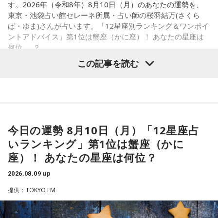
ここはカリスマハウス。今日もカリスマな彼らは己の中のカ
す。2026年（令和8年）8月10日（月）のあなたの運勢を、
さらに、9月30日（水)までにご入会いただいた方には、早期
リスマ性を日々見つめている。
東京・池袋占い館セレーネ所属・占い師の桜羽結万(さくら
入会特典として、文化放送の入館証をモチーフにしたオリジ
ば・ゆま)さんが占います。「12星座別ランキング＆ワンポイ
ナルステッカーをプレゼント。七人それぞれのキャラクター
ントアドバイス」第1位は蟹座（かに座）！ あなたの星座は
が、彼らはまだ『真のカリスマ』には辿り着けていないと言
何位……？
デザインの中から、お好きなデザインを1種類お選びいただけ
える。故にこうしてカリスマどうしで身を寄せあい、日々カ
この記事を読む
ます。
リスマ性を育み、さらなる高みを目指すいわば仮住まいの状
態。世間には嘲笑する者もいるだろう。が、カリスマな彼ら
■ラジオ番組放送開始を記念した生配信を実施
にはノーダメージ。むしろそういった逆境を糧にさらなるカ
【1位】蟹座（かに座）
リスマを生成し、見事な『カリスマチャージ』を蓄積させて
やる気があって、何でも吸収できるようです。とくにライバ
『めちゃめちゃカリスマなラジオ』の放送開始を記念し、8月
いく。チャージの先にあるものとは……!?
ルがいると、つらいことがあっても頑張ろうと思えそう。熱
14日（金）午後8時よりQloveR会員限定生配信を実施しま
今日の運勢 8月10日（月）「12星座占
い気持ちを前に出して、行動していくと良いでしょう。気に
す。記念すべき初回生配信には、山中真尋（草薙理解役）、
いランキング」第1位は蟹座（かに
凡人にはよくわからないと思いますが
なる相手にも自信を持って接するようにしましょう。
福原かつみ（本橋依央利役）が出演。番組スタートに先駆
座）！ あなたの星座は何位？
これはカリスマたちの物語です。
け、ラジオ番組への意気込みや番組の楽しみ方、今後の展開
【2位】蠍座（さそり座）
2026.08.09 up
ラッキーなことが起こりそう。周りからの評価も上がって、
などをたっぷりトークします。
【新番組概要】
充実感を覚えるようです。努力などが認められると、心も落
提供：TOKYO FM
■番組名： 『めちゃめちゃカリスマなラジオ』
ち着いて穏やかになれることでしょう。交友関係も好調なの
■『カリスマ』作品概要
■放送日時： 2026年秋 ※放送日時詳細は後日発表
で、良い縁ができるかも。