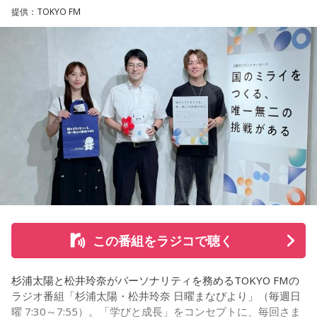
男性との繋がりが日常になっていた今年の3月末に、男性から
提供：TOKYO FM
突然、「プライベートで話がある」とLINEで言われました。
朝イチに職場で話を聞くと、彼は20年近く交際している彼女
がいて、入籍すると言われました。突然すぎてビックリし
て、その場はおめでとうございますと伝えましたが、時間が
経つにつれ、喪失感や絶望感、彼からの裏切りのような気持
ちがわきあがり、仕事中に男性を呼び出し、私や彼女に不誠
実ではないかと責めました。今後、プライベートな話はしな
いと告げ、今は仕事上の話しかしておらず、職場の雰囲気は
悪くなり、お互い、居心地が悪くなっています。
私は仕事上でも、プライベートでも、その男性を信頼してい
て、また、日常のLINEでも、男性は独身生活をアピールする
ような内容を送ってきていました。私は隣に大切な彼女がい
ることなんて想像もしていませんでした。私はどうやって前
この番組をラジコで聴く
を向けば良いか、そして、このまま暗い雰囲気のまま仕事を
すべきか、悩んでいます。アドバイスをいただきたいです。
杉浦太陽と松井玲奈がパーソナリティを務めるTOKYO FMの
＜江原からの回答＞
ラジオ番組「杉浦太陽・松井玲奈 日曜まなびより」（毎週日
曜 7:30～7:55）。「学びと成長」をコンセプトに、毎回さま