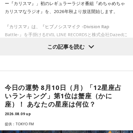
ー『カリスマ』」初のレギュラーラジオ番組『めちゃめちゃ
江原：そうですよ。美しくそのまま去って、自分から捨てる
ことも決定。番組公式チャンネルでは、地上波放送のアーカ
カリスマなラジオ』を、2026年秋より放送開始します。
感じで。カツ丼の二杯でも食べて。
イブ配信に加え、ここでしか聴くことのできないアフタート
ークや、不定期で実施する会員限定生配信など、番組をより
奥迫：カツ丼（笑）！ 良いですね！
『カリスマ』は、『ヒプノシスマイク -Division Rap
楽しめる限定コンテンツを順次配信します。
Battle-』を手掛けるEVIL LINE RECORDSと株式会社Dazedに
江原：あんみつも付けちゃって。お酒を飲めるならビールも
さらに、9月30日（水)までにご入会いただいた方には、早期
よるキャラクターコンテンツ。YouTubeドラマを中心に、音
カッとお腹に流し込んで、「ごちそうさん！」とか言って
この記事を読む
入会特典として、文化放送の入館証をモチーフにしたオリジ
楽、ライブ、イベントなど様々な展開を続け、2027年1月に
ね、蕎麦屋さんで（笑）。それで良いと思う。
ナルステッカーをプレゼント。七人それぞれのキャラクター
は待望のTVアニメ放送も決定しています。YouTube累計再生
デザインの中から、お好きなデザインを1種類お選びいただけ
奥迫：良いですね。すっきりします！
数は約1.8億回を記録し、新曲公開や周年企画では関連ワード
ます。
がたびたびXトレンド入りするなど、高い熱量を持つファンコ
江原：これ以上、こんな男と関わっていたら自分が腐る。だ
ミュニティを形成しています。
から、いじめてやろうとか、何か考えたくもなるだろうけれ
今日の運勢 8月10日（月）「12星座占
■ラジオ番組放送開始を記念した生配信を実施
ど、自分が腐るから。
いランキング」第1位は蟹座（かに
このたび、本日8月9日（日）にTACHIKAWA STAGE
『めちゃめちゃカリスマなラジオ』の放送開始を記念し、8月
座）！ あなたの星座は何位？
奥迫：その時間がもったいないですから。
GARDENで開催された3DCG LIVE「凡人社プレゼンツ カリス
14日（金）午後8時よりQloveR会員限定生配信を実施しま
マハウスツアー 2026夏」DAY2夜公演にて、レギュラーラジ
2026.08.09 up
江原：もったいない！ それで絶対、他でもやってるから。
す。記念すべき初回生配信には、山中真尋（草薙理解役）、
オ番組『めちゃめちゃカリスマなラジオ』をスタートするこ
LINEとかで。チャラチャラした男ですよ、こいつは。だけ
提供：TOKYO FM
福原かつみ（本橋依央利役）が出演。番組スタートに先駆
ど、その結婚される方は気の毒ね。別れちゃうと思うよ、20
とを発表しました。ラジオ番組には、『カリスマ』のキャラ