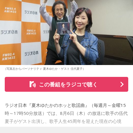
（写真左からパーソナリティ 夏木ゆたか・ゲスト 伍代夏子）
この番組をラジコで聴く
ラジオ日本『夏木ゆたかのホッと歌謡曲』（毎週月～金曜15
時～17時50分放送）では、8月6日（木）の放送に歌手の伍代
夏子がゲスト出演し、歌手人生45周年を迎えた現在の心境
や、デビュー当時の苦労について語った。