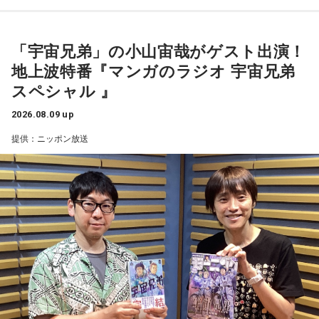
す。無理をしていたものがあれば手放すようにしましょう。
立秋が過ぎ、今日はお盆休み中の方も多い時期。13日の新月
想いに正直になってみて。
に向けて「自分らしさ」を開花させる時です。今日がお仕事
天体望遠鏡で見た夏の夜空
でもお休みでも「心地いいこと」を一つ選択して。自分に正
「宇宙兄弟」の小山宙哉がゲスト出演！
【7位】天秤座（てんびん座）
直になる時間が、今週の波に乗る秘訣ですよ。
地上波特番『マンガのラジオ 宇宙兄弟
今回紹介されたのは、ラジオネーム「雪見だいふく」さんか
慌ただしい一日になりそうですが、忙しいほど輝けそう。汗
を流して働いていると自信が持てるようです。仲間といろい
スペシャル 』
ら届いたStory。
■監修者プロフィール：桜羽結万(さくらば・ゆま)
ろな会話をするようですが、お互いの人柄を深く理解できる
池袋占い館セレーネ所属。占い師を母に持ち、占い歴約20
2026.08.09 up
ことでしょう。
年。野村證券・パーソルキャリアでの勤務を経て占い師とし
子どもの頃、甲府市愛宕町にある県立科学館へ通い、プラネ
提供：ニッポン放送
て独立。2024年にはスキルシェアサイト「ココナラ」にて結
タリウムを見ることを楽しみにしていたという思い出から始
【8位】獅子座（しし座）
婚分野ランキング1位・仕事分野2位を獲得。現在はSATORI電
まります。
目標やゴールを決めて、そこまでの道のりを計画していくと
話占いを始め、年間1000名を鑑定している。
◎。冷静に判断し行動できると、自分が求めているものに近
Webサイト：
https://selene-uranai.com/
づけるようです。先輩などの話に耳を傾けるのも良いでしょ
小学4年生の頃、隣の席だった友人K君から「誕生日に天体望
オンライン占いセレーネ：
https://online-uranai.jp/
う。
遠鏡を買ってもらったから、夏休みに泊まりにおいでよ」と
誘われたことが、大切な記憶として残っているそうです。
【9位】牡羊座（おひつじ座）
他者に期待しすぎず、何かやってくれたことに対して喜べる
と上手くいきそう。自分の心のあり方や時間の使い方を見直
友人たちと夜更かしをしながら、大きな天体望遠鏡で眺めた
してみて。仕事場などの掃除をすれば集中力がアップできる
星空。
ようです。