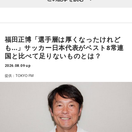
番組では、前作「しゃんしゃん牡丹」の制作秘話を紹介。伍
代さんは、曲を受け取ると映像や物語が自然と頭に浮かび、
「こんな女性像を描きたい」「琴や三味線を取り入れたい」
など、自らイメージを提案しながら作品づくりに参加してい
福田正博「選手層は厚くなったけれど
ることを明かした。また、歌手はレコーディングを終えた
も…」サッカー日本代表がベスト8常連
後、自分自身が“演出家”となって楽曲を育てていく仕事でもあ
国と比べて足りないものとは？
ると語り、長年培ってきた表現者としての思いを語った。
2026.08.09 up
一方で、デビュー当時は決して順風満帆ではなかった。デビ
提供：TOKYO FM
ューから間もなく所属レコード会社がなくなり、「どこへ行
けばいいの？」と途方に暮れたことや、芸名を何度も変えな
がら挑戦を続けてきた日々を振り返る。それでも諦めずに歌
い続けた経験が、45周年記念シングル「露天の花」に込めた
「どんな環境でも花は咲く」「その場所で咲く花がある」と
いうメッセージにつながっていると話した。人生は何度でも
立ち上がれるという応援歌は、自身の歩みそのものでもある