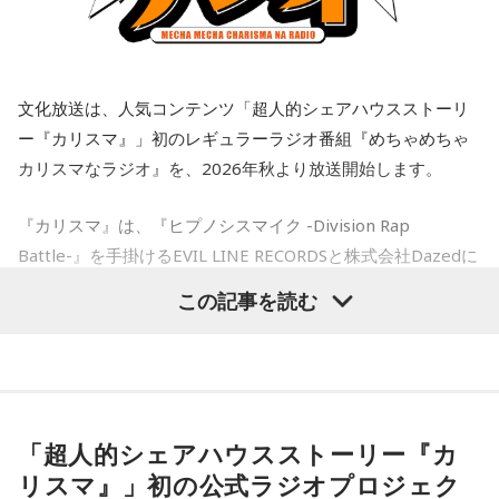
る』という言葉の意味を、今回のお話から少しでも感じてい
私は仕事上でも、プライベートでも、その男性を信頼してい
ただけたらうれしいです」と話していました。
て、また、日常のLINEでも、男性は独身生活をアピールする
奥迫：良かったですよ！ もう、それを糧にして前を向いて。
ような内容を送ってきていました。私は隣に大切な彼女がい
番組のエンディングでは、杉浦と松井が今回学んだ「国家公
ることなんて想像もしていませんでした。私はどうやって前
江原：そうですよ。美しくそのまま去って、自分から捨てる
務員の魅力」について復習。2人が特に注目した点をピックア
文化放送は、人気コンテンツ「超人的シェアハウスストーリ
を向けば良いか、そして、このまま暗い雰囲気のまま仕事を
感じで。カツ丼の二杯でも食べて。
ップして発表します。まず、杉浦は府省横断チームのブラン
すべきか、悩んでいます。アドバイスをいただきたいです。
ー『カリスマ』」初のレギュラーラジオ番組『めちゃめちゃ
ドメッセージでもある“国のミライをつくる、唯一無二の挑戦
奥迫：カツ丼（笑）！ 良いですね！
カリスマなラジオ』を、2026年秋より放送開始します。
がある”をスケッチブックに書きました。一方、松井はそのサ
＜江原からの回答＞
ブメッセージ「6つの種」の1つである“主語は「日本」対象は
江原：あんみつも付けちゃって。お酒を飲めるならビールも
「国民」 日本まるごと、自分ごと”とスケッチブックに書きま
『カリスマ』は、『ヒプノシスマイク -Division Rap
――あまりにも身勝手な男性の振る舞いに、番組パートナー
カッとお腹に流し込んで、「ごちそうさん！」とか言って
した。そして、改めて杉浦は「国家公務員の仕事について詳
Battle-』を手掛けるEVIL LINE RECORDSと株式会社Dazedに
の奥迫は「そういう方と結婚しなくて良かったんじゃないか
ね、蕎麦屋さんで（笑）。それで良いと思う。
しくしりたい方は、人事院のホームページ内にある、
国家公
なと思いました。お嫁さんの立場になっても相談者さんの立
よるキャラクターコンテンツ。YouTubeドラマを中心に、音
務員ガイド
をご覧ください」と呼びかけました。
この記事を読む
場になっても、どちらにも不誠実な方です。今後もこういう
奥迫：良いですね。すっきりします！
楽、ライブ、イベントなど様々な展開を続け、2027年1月に
ことが続くことを考えたら、本当に結婚されなくて良かった
は待望のTVアニメ放送も決定しています。YouTube累計再生
です！」と断言。江原もこれに100％同意しました。
江原：これ以上、こんな男と関わっていたら自分が腐る。だ
数は約1.8億回を記録し、新曲公開や周年企画では関連ワード
から、いじめてやろうとか、何か考えたくもなるだろうけれ
（左から）松井玲奈、杉浦太陽
江原：仰る通りですよね。私もそう思う。っていうか、「と
がたびたびXトレンド入りするなど、高い熱量を持つファンコ
ど、自分が腐るから。
てもひょうきんな方で……」じゃなくて、チャラチャラしたア
ミュニティを形成しています。
「超人的シェアハウスストーリー『カ
ホですよ、こんなの。早く分かって良かったじゃない。
奥迫：その時間がもったいないですから。
----------------------------------------------------
リスマ』」初の公式ラジオプロジェク
このたび、本日8月9日（日）にTACHIKAWA STAGE