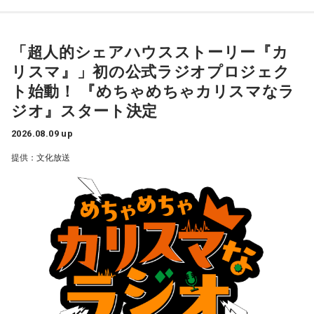
てもひょうきんな方で……」じゃなくて、チャラチャラしたア
意見交換しながら、発信の仕方を考えていきました。そし
ホですよ、こんなの。早く分かって良かったじゃない。
て、その思いを1つの言葉に込めたブランドメッセージ「国の
＜リスナーからの質問＞
ミライをつくる、唯一無二の挑戦がある」を策定しました。
私はある男性と4年前に職場で出会いました。男性は私の1つ
「超人的シェアハウスストーリー『カ
奥迫：良かったです。私もそう思います。
上で、高校教師です。とてもひょうきんな方で、話している
リスマ』」初の公式ラジオプロジェク
それとあわせて「6つの種」と呼ぶサブメッセージも発表され
と楽しくて、すぐに仲良くなりました。ただ、男女関係はな
江原：ねえ。そんな男を見抜けなかった自分を恥じるべき。
ています。平野さんは、その1つとして『主語は「日本」対象
ト始動！ 『めちゃめちゃカリスマなラ
く、3年半以上、毎日LINEをしたり、仕事後にご飯に行った
それでいて仰るように、結婚される彼女も気の毒ですね。
は「国民」日本まるごと、自分ごと』を紹介し、「国家公務
り、海に行ったり、お花見をしたり、蛍を見に行ったりと、
ジオ』スタート決定
員の仕事は100兆円を超える国家予算のもとに、未来に向け
楽しい時間を過ごしていました。
奥迫：そうなんですよ。こういうことってなかなか……本当に
て一手を打つ、そんなスケールの大きな仕事です。目立つ仕
2026.08.09 up
嫌ですね。
事ではない場合もありますが、『自らの手で社会を変える』
男性との繋がりが日常になっていた今年の3月末に、男性から
提供：文化放送
『国民のためを真剣に考える』『国民全員が対象の範囲であ
突然、「プライベートで話がある」とLINEで言われました。
江原：私はね、他にも（同じようなことをされている女性
る』。そんな“静かな熱”を持って働いている人が多いです。こ
朝イチに職場で話を聞くと、彼は20年近く交際している彼女
が）いると思う。
のサブメッセージには、そうした思いが込められていると思
がいて、入籍すると言われました。突然すぎてビックリし
っています」と語ります。
て、その場はおめでとうございますと伝えましたが、時間が
奥迫：なるほど！
経つにつれ、喪失感や絶望感、彼からの裏切りのような気持
そして、最後に国家公務員の仕事について、「誰かの日常を
ちがわきあがり、仕事中に男性を呼び出し、私や彼女に不誠
江原：うん。もう、色んなところを物色して、（49歳）にも
守ることでもあり、日本の未来に種をまく、非常にスケール
実ではないかと責めました。今後、プライベートな話はしな
なって何かチャラチャラと「俺様はモテるな～」なんて（勘
の大きなことでもあります。目立たなくても、時間がかかっ
いと告げ、今は仕事上の話しかしておらず、職場の雰囲気は
違いしているのでしょう）。アホな高校教師ですわ。社会性
ても、その先に“暮らし”がある。だからこそ、大きなやりがい
悪くなり、お互い、居心地が悪くなっています。
がないのね、こういう人ってね。だけど、こんな男と結婚し
があります。『国のミライをつくる、唯一無二の挑戦があ
なくて良かったじゃない。