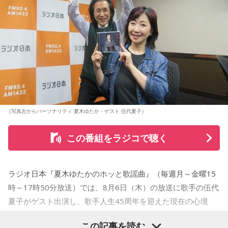
という。
さらに、趣味についてもトークを展開。愛犬と過ごす時間を
増やすために驚くべきあるものを購入したと言う。さて何を
購入したのか…？ 詳しくはradikoタイムフリーで！
（写真左からパーソナリティ 夏木ゆたか・ゲスト 伍代夏子）
この番組をラジコで聴く
ラジオ日本『夏木ゆたかのホッと歌謡曲』（毎週月～金曜15
時～17時50分放送）では、8月6日（木）の放送に歌手の伍代
夏子がゲスト出演し、歌手人生45周年を迎えた現在の心境
や、デビュー当時の苦労について語った。
この記事を読む