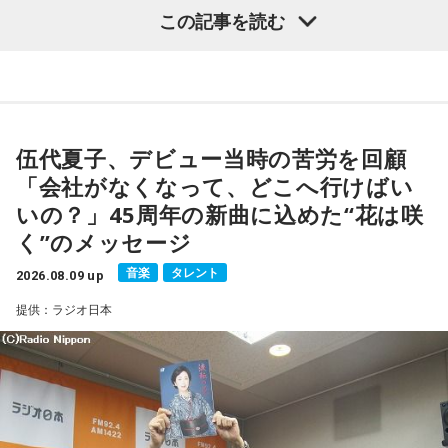
この記事を読む
た古今のトピックスが盛りだくさんです。
【近刊】
『宇宙兄弟』完結 46巻
■番組タイトル：『マンガのラジオ 宇宙兄弟スペシャル
supported by viviON』
■放送日時：2026年8月16日（日） 19時～20時
伍代夏子、デビュー当時の苦労を回顧
■パーソナリティ：吉田尚記
「会社がなくなって、どこへ行けばい
■ゲスト：小山宙哉
いの？」45周年の新曲に込めた“花は咲
■メールアドレス：
manga@1242.com
■公式Xアカウント：@MANGARADIO1242
く”のメッセージ
■ハッシュタグ：#マンガのラジオ
音楽
タレント
■番組HP：
2026.08.09 up
https://manga-no-radio.com/
提供：ラジオ日本