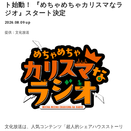
この日の放送をradikoタイムフリーで聴く
奥迫：良かったです。私もそう思います。
江原：もったいない！ それで絶対、他でもやってるから。
ト始動！ 『めちゃめちゃカリスマなラ
GARDENで開催された3DCG LIVE「凡人社プレゼンツ カリス
※放送エリア外の方は、プレミアム会員の登録でご利用いた
LINEとかで。チャラチャラした男ですよ、こいつは。だけ
ジオ』スタート決定
だけます。
江原：ねえ。そんな男を見抜けなかった自分を恥じるべき。
マハウスツアー 2026夏」DAY2夜公演にて、レギュラーラジ
ど、その結婚される方は気の毒ね。別れちゃうと思うよ、20
----------------------------------------------------
それでいて仰るように、結婚される彼女も気の毒ですね。
年も付き合っておいてそんなことしているんだから。いや
オ番組『めちゃめちゃカリスマなラジオ』をスタートするこ
2026.08.09 up
ぁ、良かった、良かった。おめでとうございます！
とを発表しました。ラジオ番組には、『カリスマ』のキャラ
提供：文化放送
＜番組概要＞
奥迫：そうなんですよ。こういうことってなかなか……本当に
クターを演じる小野友樹、山中真尋、福原かつみ、細田健
番組名：杉浦太陽・松井玲奈 日曜まなびより
嫌ですね。
太、日向朔公、大河元気、橋詰知久による“七人のカリスマ声
放送日時：毎週日曜 7:30～7:55
パートナーの奥迫協子、パーソナリティの江原啓之
パーソナリティ：杉浦太陽、松井玲奈
江原：私はね、他にも（同じようなことをされている女性
優”が出演。毎回2名程度の組み合わせによる輪番制で、作品
番組Webサイト：
https://www.tfm.co.jp/manabiyori/
が）いると思う。
の世界観やキャラクターの魅力を活かした投稿コーナー、楽
番組公式X：
@manabiyori_tfm
曲企画などを展開し、『カリスマ』ならではのラジオをお届
奥迫：なるほど！
●江原啓之 今夜の格言
けします。
「お掃除は、心も清め、パワーも増します」
江原：うん。もう、色んなところを物色して、（49歳）にも
なって何かチャラチャラと「俺様はモテるな～」なんて（勘
■『めちゃめちゃカリスマなラジオ』番組公式チャンネルが
＜番組概要＞
違いしているのでしょう）。アホな高校教師ですわ。社会性
QloveRにオープン
番組名：Dr.Recella presents 江原啓之 おと語り
がないのね、こういう人ってね。だけど、こんな男と結婚し
放送日時：TOKYO FM／FM 大阪 毎週日曜 22:00～22:25、エ
なくて良かったじゃない。
フエム山陰 毎週土曜 12:30～12:55
ラジオ番組の放送開始に伴い、文化放送のオリジナル配信プ
出演者：江原啓之、奥迫協子
ラットフォーム「QloveR（クローバー）」にて『めちゃめち
奥迫：良かったですよ！ もう、それを糧にして前を向いて。
文化放送は、人気コンテンツ「超人的シェアハウスストーリ
番組Webサイト：
http://www.tfm.co.jp/oto/
ゃカリスマなラジオ』の番組公式チャンネルがオープンする