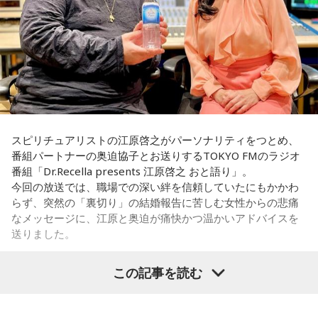
「お掃除は、心も清め、パワーも増します」
いと告げ、今は仕事上の話しかしておらず、職場の雰囲気は
悪くなり、お互い、居心地が悪くなっています。
さらに、平野さんは成長できる環境があるのも大きな魅力だ
＜番組概要＞
とし、「研修制度も充実していますし、若いうちからいろい
番組名：Dr.Recella presents 江原啓之 おと語り
私は仕事上でも、プライベートでも、その男性を信頼してい
ろな仕事を経験できるように、キャリア形成のサポートもお
放送日時：TOKYO FM／FM 大阪 毎週日曜 22:00～22:25、エ
て、また、日常のLINEでも、男性は独身生活をアピールする
こなっています。例えば、外国の大学院に留学できる制度が
フエム山陰 毎週土曜 12:30～12:55
ような内容を送ってきていました。私は隣に大切な彼女がい
あり、2025年度は140名が新たに海外留学しました。世界の
出演者：江原啓之、奥迫協子
ることなんて想像もしていませんでした。私はどうやって前
動きがますます身近になる今、海外で学んだ経験や視野は、
番組Webサイト：
http://www.tfm.co.jp/oto/
を向けば良いか、そして、このまま暗い雰囲気のまま仕事を
日本の行政にも欠かせません。だからこそ、人材への投資は
すべきか、悩んでいます。アドバイスをいただきたいです。
しっかり続けています」と強調します。
スピリチュアリストの江原啓之がパーソナリティをつとめ、
番組パートナーの奥迫協子とお送りするTOKYO FMのラジオ
＜江原からの回答＞
◆「国のミライ」を伝える新たな挑戦
番組「Dr.Recella presents 江原啓之 おと語り」。
今回の放送では、職場での深い絆を信頼していたにもかかわ
――あまりにも身勝手な男性の振る舞いに、番組パートナー
続いて、人事院が現在力を入れている公務ブランディング
らず、突然の「裏切り」の結婚報告に苦しむ女性からの悲痛
の奥迫は「そういう方と結婚しなくて良かったんじゃないか
「府省横断チーム」について伺います。2025年7月に立ち上
なメッセージに、江原と奥迫が痛快かつ温かいアドバイスを
なと思いました。お嫁さんの立場になっても相談者さんの立
がったこの取り組みについて、平野さんは、「各府省の中
送りました。
場になっても、どちらにも不誠実な方です。今後もこういう
堅・若手職員100人以上が集まり、国家公務員の仕事の魅力
ことが続くことを考えたら、本当に結婚されなくて良かった
の発信を進めています」と説明します。
この記事を読む
です！」と断言。江原もこれに100％同意しました。
パーソナリティの江原啓之
府省横断チームでは、まず「国家公務員の仕事にはどんな魅
江原：仰る通りですよね。私もそう思う。っていうか、「と
力があるのか」というテーマで話し合い、ときには学生とも