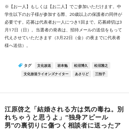
※【お一人】もしくは【お二人】でご参加いただけます。中
学生以下のお子様が参加する際、20歳以上の保護者の同伴が
必要です。応募は代表者お一人につき1回まで。応募締切は3
月17日（日）。当選者の発表は、招待メールの送信をもって
代えさせていただきます（3月22日（金）の夜までに代表者
様へ送信）。
タグ
文化放送
岩本勉
松沼博久
松沼雅之
文化放送ライオンズナイター
あさりど
三拍子
江原啓之「結婚される方は気の毒ね。別
れちゃうと思うよ」“独身アピール
男”の裏切りに傷つく相談者に送ったア