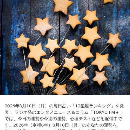
■出演： 小野友樹、山中真尋、福原かつみ、細田健太、日向
原作：Dazed CO.,LTD.
【3位】魚座（うお座）
朔公、大河元気、橋詰知久
心の中にあった、わだかまりを解消できるようです。ほっと
松原 秀
■メールアドレス： charisma@joqr.net
できると、自分らしく活動できることでしょう。恋愛に対し
音楽製作：EVIL LINE RECORDS
■番組ハッシュタグ： #カリラジ
ても前向きになれそう。情熱的な相手を通して自分自身も成
キャラクターデザイン：えびも
長できるようです。
■QloveR番組ページ： https://qlover.jp/charisma ※月額
アートディレクション：BALCOLONY.
660円（税込）
【4位】乙女座（おとめ座）
■番組告知映像： https://youtu.be/fjp-_Nw_6AQ
思い切りの良さを大事にしてみましょう。出かけるときは、
『カリスマ』は、音楽原作キャラクターラッププロジェクト
普段よりもオシャレをすると良いでしょう。モチベーション
『ヒプノシスマイク –Division Rap Battle-』の開発、運営を
が上がって、何でも上手くできそう。無難な色よりも、挑戦
手掛けるEVIL LINE RECORDSと株式会社Dazedが手掛ける二
的な色を選んでみて。
次元キャラクターコンテンツ。
【5位】山羊座（やぎ座）
今日は、少し距離を感じていた人と意気投合するなど、心が
【イントロダクション】
温かくなる出来事が起こりそう。一対一で相手とじっくり向
ここはカリスマハウス。今日もカリスマな彼らは己の中のカ
き合ってみると、自分と似ている部分も見つかることでしょ
2026年8月10日（月）の毎日占い「12星座ランキング」を発
リスマ性を日々見つめている。
う。
表！ ラジオ発のエンタメニュース＆コラム「TOKYO FM＋」
では、今日の運勢や今週の運勢、心理テストなどを配信中で
が、彼らはまだ『真のカリスマ』には辿り着けていないと言
【6位】牡牛座（おうし座）
す。2026年（令和8年）8月10日（月）のあなたの運勢を、
マッサージなどをして身体をほぐしましょう。停滞していた
える。故にこうしてカリスマどうしで身を寄せあい、日々カ