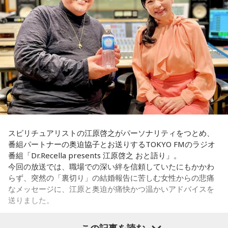
国家公務員が勤める行政機関の1つです。
奥迫：なるほど！
人事院の役割について、平野さんは「『公務員を元気に 国民
を幸せに』をミッションとして、国家公務員が安心して働け
江原：うん。もう、色んなところを物色して、（49歳）にも
る環境を整えたり、優秀な人材を国家公務員として採用した
なって何かチャラチャラと「俺様はモテるな～」なんて（勘
りといった、国家公務員の人事に関するルール作りを通し
違いしているのでしょう）。アホな高校教師ですわ。社会性
て、日本の行政を支える役割を担っています」と説明しま
がないのね、こういう人ってね。だけど、こんな男と結婚し
す。
なくて良かったじゃない。
国家公務員というと“霞が関で法案や制度を作る人たち”という
奥迫：良かったですよ！ もう、それを糧にして前を向いて。
イメージを持っている人もいるかもしれませんが、それだけ
でなく、気象予報や航空管制、ハローワーク、税関など、日
江原：そうですよ。美しくそのまま去って、自分から捨てる
スピリチュアリストの江原啓之がパーソナリティをつとめ、
本全国、さらには海外でも、それぞれの専門性を活かしなが
感じで。カツ丼の二杯でも食べて。
番組パートナーの奥迫協子とお送りするTOKYO FMのラジオ
ら幅広い分野で活躍しています。ちなみに、人材確保対策室
番組「Dr.Recella presents 江原啓之 おと語り」。
に所属する平野さんは、「国家公務員という仕事の魅力を発
奥迫：カツ丼（笑）！ 良いですね！
今回の放送では、職場での深い絆を信頼していたにもかかわ
信し、将来の公務を担う人材を確保するための仕事を担当し
らず、突然の「裏切り」の結婚報告に苦しむ女性からの悲痛
ています」と話します。
江原：あんみつも付けちゃって。お酒を飲めるならビールも
なメッセージに、江原と奥迫が痛快かつ温かいアドバイスを
カッとお腹に流し込んで、「ごちそうさん！」とか言って
送りました。
◆改革が進む国家公務員の働き方
ね、蕎麦屋さんで（笑）。それで良いと思う。