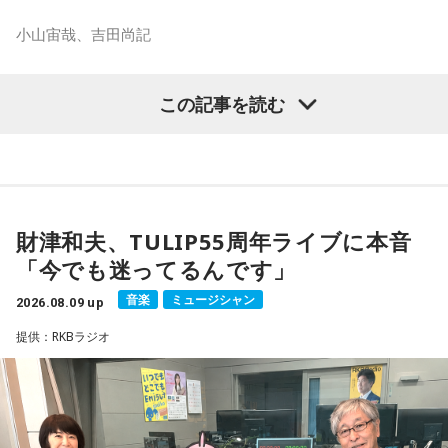
2007年12月、初の週刊連載作品『宇宙兄弟』連載開始。同作
小山宙哉、吉田尚記
で2010年 第56回小学館漫画賞一般向け部門、2011年 第35回
講談社漫画賞一般部門、2014年 手塚治虫文化賞読者賞を受
マンガ大賞の発起人にも名を連ねる吉田尚記アナウンサーが
賞。TVアニメ、実写映画等、多くのメディアミックスを果た
この記事を読む
パーソナリティを務め、漫画にまつわるゲストを迎えるポッ
す大ヒット作品となり2026年6月完結。
ドキャスト番組『マンガのラジオ supported by viviON』
（毎週日曜 18時頃配信）の地上波特別番組で、 「宇宙兄弟」
【近刊】
の漫画家・小山宙哉がゲスト出演する。
『宇宙兄弟』完結 46巻
財津和夫、TULIP55周年ライブに本音
■番組タイトル：『マンガのラジオ 宇宙兄弟スペシャル
18年に及ぶ「宇宙兄弟」の連載完結のタイミングでの出演と
supported by viviON』
「今でも迷ってるんです」
なり、「宇宙兄弟」誕生のエピソードや「キャラクターに出
■放送日時：2026年8月16日（日） 19時～20時
会う」というキャラクター造形について、ストーリーの発想
音楽
ミュージシャン
2026.08.09 up
■パーソナリティ：吉田尚記
と科学的裏付けについて等、様々な話を伺っていく。
■ゲスト：小山宙哉
提供：RKBラジオ
■メールアドレス：
manga@1242.com
■公式Xアカウント：@MANGARADIO1242
小山宙哉をゲストに迎える特別番組『マンガのラジオ 宇宙兄
■ハッシュタグ：#マンガのラジオ
弟スペシャル supported by viviON』は8月16日（日）19時
■番組HP：
https://manga-no-radio.com/
から放送。放送後には、地上波本編で未公開の音源を含むデ