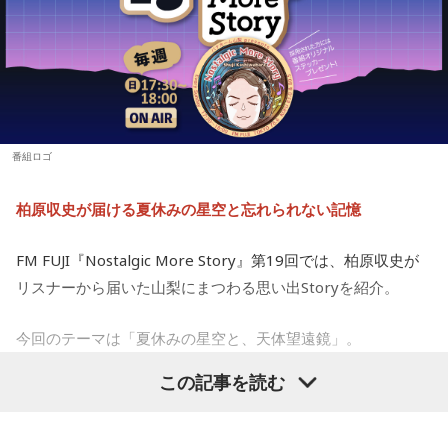
ようです。
心の中にあった、わだかまりを解消できるようです。ほっと
660円（税込）
できると、自分らしく活動できることでしょう。恋愛に対し
【10位】双子座（ふたご座）
■番組告知映像： https://youtu.be/fjp-_Nw_6AQ
ても前向きになれそう。情熱的な相手を通して自分自身も成
映画や音楽など、芸術表現に触れると心が癒されていくよう
長できるようです。
です。美を感じられると、トゲトゲした気持ちも丸くなりそ
う。今日は、日ごろからお世話になっている人や大切な人と
【4位】乙女座（おとめ座）
の時間を大切にしてみて。
思い切りの良さを大事にしてみましょう。出かけるときは、
番組ロゴ
普段よりもオシャレをすると良いでしょう。モチベーション
【11位】射手座（いて座）
が上がって、何でも上手くできそう。無難な色よりも、挑戦
いろいろ気になってくるようなので、「無」になれるような
柏原収史が届ける夏休みの星空と忘れられない記憶
的な色を選んでみて。
時間を作りましょう。ちょっと手抜きをしたり、昼寝をして
みたり。頑張りすぎないことも大切なようです。家族や友人
【5位】山羊座（やぎ座）
FM FUJI『Nostalgic More Story』第19回では、柏原収史が
との他愛のない会話を楽しむのもアリ。
今日は、少し距離を感じていた人と意気投合するなど、心が
リスナーから届いた山梨にまつわる思い出Storyを紹介。
温かくなる出来事が起こりそう。一対一で相手とじっくり向
【12位】水瓶座（みずがめ座）
き合ってみると、自分と似ている部分も見つかることでしょ
増やすより、減らすことを意識してみましょう。食事も腹八
今回のテーマは「夏休みの星空と、天体望遠鏡」。
う。
分目にすると良いでしょう。何だかイライラするときは、良
この記事を読む
質な水を飲んで深呼吸すると、リラックスできそう。穏やか
子どもの頃に見上げた夜空、友達と過ごした時間、そして大
【6位】牡牛座（おうし座）
な音楽を聞くのもおすすめ。
マッサージなどをして身体をほぐしましょう。停滞していた
人になった今だからこそ感じる懐かしさ。誰もが持つ“あの日
ものが動きだして、自分がやるべきことが見えてくるようで
の記憶”に寄り添う放送回となりました。
【今日の一言メッセージ】