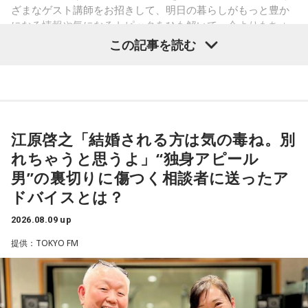
――あまりにも身勝手な男性の振る舞いに、番組パートナー
ざまなゲスト講師をお招きして、明日の暮らしがもっと豊か
の奥迫は「そういう方と結婚しなくて良かったんじゃないか
になる情報や気になるトピックをひも解いて、今よりもちょ
なと思いました。お嫁さんの立場になっても相談者さんの立
っと成長することを目指す番組です。
この記事を読む
場になっても、どちらにも不誠実な方です。今後もこういう
ことが続くことを考えたら、本当に結婚されなくて良かった
8月9日（日）の放送テーマは、「国のミライをつくる！ 国家
です！」と断言。江原もこれに100％同意しました。
公務員のリアル」。人事院 人材確保対策室の平野貴也（ひら
の・たかや）さんから、国家公務員の仕事内容や人材採用の
江原：仰る通りですよね。私もそう思う。っていうか、「と
新たな取り組みについて話を伺いました。
てもひょうきんな方で……」じゃなくて、チャラチャラしたア
江原啓之「結婚される方は気の毒ね。別
ホですよ、こんなの。早く分かって良かったじゃない。
れちゃうと思うよ」“独身アピール
奥迫：良かったです。私もそう思います。
（左から）松井玲奈、平野貴也さん、杉浦太陽
男”の裏切りに傷つく相談者に送ったア
ドバイスとは？
江原：ねえ。そんな男を見抜けなかった自分を恥じるべき。
それでいて仰るように、結婚される彼女も気の毒ですね。
2026.08.09 up
◆国民の暮らしを支える国家公務員の仕事
奥迫：そうなんですよ。こういうことってなかなか……本当に
提供：TOKYO FM
私たちが当たり前のように利用している制度や行政サービス
嫌ですね。
は、多くの国家公務員によって支えられています。暮らしの
困りごとに向き合い、安全・安心を守りながら「国のミライ
江原：私はね、他にも（同じようなことをされている女性
をつくる」存在として重要な役割を担っています。人事院も
が）いると思う。