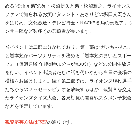
める"松沼兄弟"の兄・松沼博久と弟・松沼雅之、ライオンズ
ファンで知られるお笑いタレント・あさりどの堀口文宏さん
をはじめ、文化放送・テレビ埼玉・NACK5各局の実況アナウ
ンサー陣など数多くの関係者が集います。
当イベントは二部に分かれており、第一部は"ガンちゃん"こ
と岩本勉がパーソナリティを務める『岩本勉のまいどスポー
ツ』（毎週月曜 午後6時00分～6時30分）などの公開生放送
を行い、イベント出演者たちに話を伺いながら当日の会場の
模様をお届けします。続く第二部では、ライオンズ現役選手
たちからのメッセージビデオを放映するほか、観覧客を交え
たライオンズクイズ大会、各局対抗の開幕戦スタメン予想会
などを予定しています。
観覧応募方法は下記
の通りです。