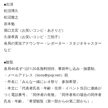
■出演
松沼博久
松沼雅之
岩本勉
堀口文宏（お笑いコンビ・あさりど）
久保孝真（お笑いコンビ・三拍子）
各局の実況アナウンサー・レポーター・スタジオキャスター
など
■観覧
各局40名ずつ計120名無料招待、事前申し込み・抽選制。
・メールアドレス（lions@joqr.net）宛
・件名に「みんな一緒にレオ祭り 参加希望」
・本文に「代表者氏名・年齢・住所・イベント当日に連絡が
つく電話番号」「同伴者の有無」「同伴者有の場合の同伴者
氏名・年齢」「希望観覧（第一部からor第二部から）」