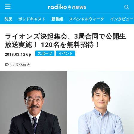
防災
ポッドキャスト
新番組
スペシャルウィーク
インタビュー
ライオンズ決起集会、3局合同で公開生
放送実施！ 120名を無料招待！
スポーツ
イベント
2019.03.12 up
提供：文化放送