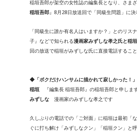
稲垣吾郎が架空の女性誌の編集長となり、さま
稲垣吾郎
』8月28日放送回で「同級生問題」に決着が..
「同級生に誰か有名人はいますか？」とのリス
子』などで知られる
漫画家みずしな孝之氏と稲
回の放送で稲垣がみずしな氏に直接電話するこ
◆「ボクだけハンサムに描かれて寂しかった！
稲垣
『編集長 稲垣吾郎』の稲垣吾郎と申しま
みずしな
漫画家のみずしな孝之です
久しぶりの電話での「ご対面」に稲垣は最初「
ぐに打ち解け「みずしなクン」「稲垣クン」と