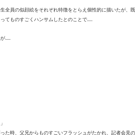
級生全員の似顔絵をそれぞれ特徴をとらえ個性的に描いたが、
ものすごくハンサムしたとのことで......
...
た」
がった時、父兄からものすごいフラッシュがたかれ、記者会見