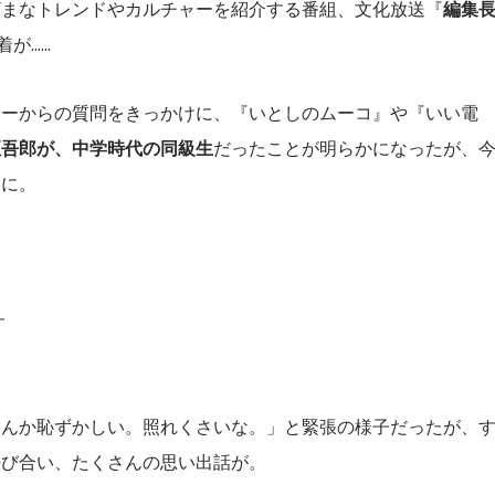
ざまなトレンドやカルチャーを紹介する番組、文化放送『
編集
....
ナーからの質問をきっかけに、『いとしのムーコ』や『いい電
垣吾郎が、中学時代の同級生
だったことが明らかになったが、
とに。
」
す
なんか恥ずかしい。照れくさいな。」と緊張の様子だったが、
呼び合い、たくさんの思い出話が。