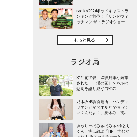
TBSラジオ『安住紳一郎の日
曜天国』インタビュー
既
radiko2024ポッドキャストラ
ンキング首位！『サンドウィ
ッチマン ザ・ラジオショー サ
タデー』インタビュー
もっと見る
ラジオ局
81年前の夏、満員列車が銃撃
された――湯の花トンネルの
悲劇を語り継ぐ男性の
乃木坂46賀喜遥香「ハンディ
ファンとかタオルとか持って
いくんだよ！」夏休みに初め
て東京旅行するリスナーに全
力アドバイス！
きゃりーぱみゅぱみゅ×ゆとり
くん、実は雑誌「HR」世代だ
の
った！ 原宿カルチャーと古着