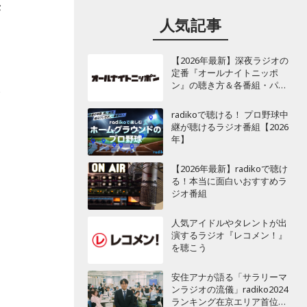
長
人気記事
【2026年最新】深夜ラジオの
定番『オールナイトニッポ
ン』の聴き方＆各番組・パー
今
ソナリティ一覧
radikoで聴ける！ プロ野球中
継が聴けるラジオ番組【2026
年】
【2026年最新】radikoで聴け
る！本当に面白いおすすめラ
ジオ番組
人気アイドルやタレントが出
演するラジオ『レコメン！』
を聴こう
す
安住アナが語る「サラリーマ
ンラジオの流儀」radiko2024
ランキング在京エリア首位