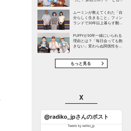
愛を語り尽くす
ムーミンが教えてくれた「自
分らしく生きること」フィン
ランドで30年以上暮らす翻訳
家・森下圭子が語る人生のヒ
ント
PUFFYが30年一緒にいられる
理由とは？「毎日会っても飽
きない」変わらぬ関係性を語
る
もっと見る
X
っ
@radiko_jpさんのポスト
Tweets by radiko_jp