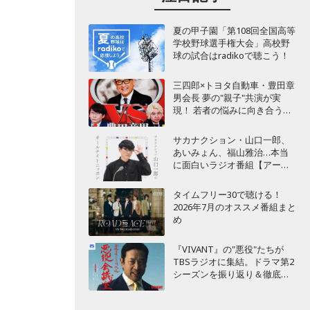
夏の甲子園「第108回全国高等
学校野球選手権大会」高校野
球の試合はradikoで聴こう！
三四郎×トヨタ自動車・豊田章
男会長 夢の"親子"共演が実
現！ 若者の悩みに向き合うポ
ッドキャスト番組が始動
サカナクション・山口一郎、
あいみょん、福山雅治…本当
に面白いラジオ番組【アーテ
ィスト編】
タイムフリー30で聴ける！
2026年7月のオススメ番組まと
め
『VIVANT』の"悪役"たちが
TBSラジオに集結。ドラマ第2
シーズンを振り返り＆徹底考
察！