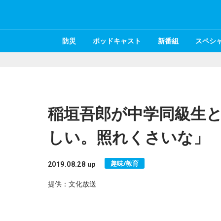
防災
ポッドキャスト
新番組
スペシ
稲垣吾郎が中学同級生と
しい。照れくさいな」
趣味/教育
2019.08.28 up
提供：文化放送