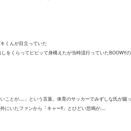
キくんが目立っていた
しをくらってビビッて身構えたが当時流行っていたBOOWYの
とが......」という言葉。体育のサッカーでみずしな氏が蹴
たファンから「キャー!!」とひどい悲鳴が......
た