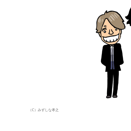
（C）みずしな孝之