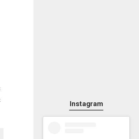
が
た
Instagram