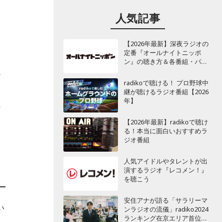
人気記事
【2026年最新】深夜ラジオの
定番『オールナイトニッポ
ン』の聴き方＆各番組・パー
ソナリティ一覧
テ
radikoで聴ける！ プロ野球中
は
継が聴けるラジオ番組【2026
年】
の
【2026年最新】radikoで聴け
る！本当に面白いおすすめラ
ジオ番組
人気アイドルやタレントが出
演するラジオ『レコメン！』
を聴こう
安住アナが語る「サラリーマ
い
ンラジオの流儀」radiko2024
ランキング在京エリア首位