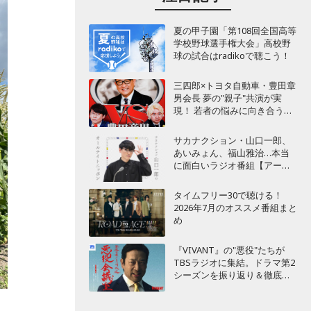
夏の甲子園「第108回全国高等
学校野球選手権大会」高校野
球の試合はradikoで聴こう！
三四郎×トヨタ自動車・豊田章
男会長 夢の"親子"共演が実
現！ 若者の悩みに向き合うポ
ッドキャスト番組が始動
サカナクション・山口一郎、
あいみょん、福山雅治…本当
に面白いラジオ番組【アーテ
ィスト編】
タイムフリー30で聴ける！
2026年7月のオススメ番組まと
め
『VIVANT』の"悪役"たちが
TBSラジオに集結。ドラマ第2
シーズンを振り返り＆徹底考
察！