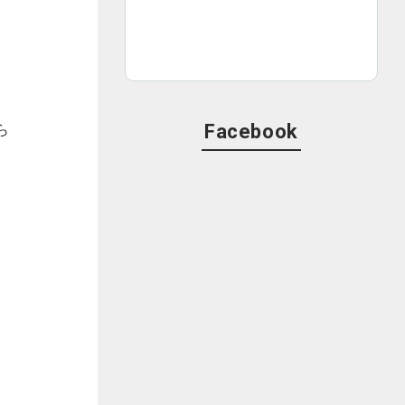
た
条
ら
Facebook