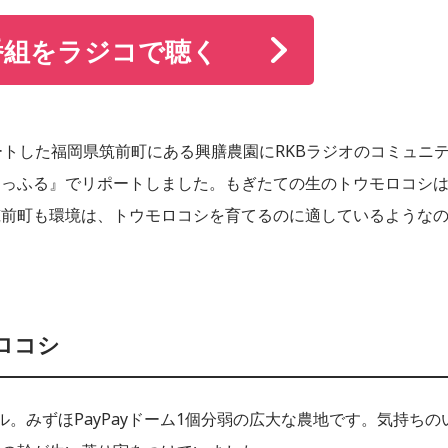
番組をラジコで聴く
ートした福岡県筑前町にある興膳農園にRKBラジオのコミュニ
わっふる』でリポートしました。もぎたての生のトウモロコシ
筑前町も環境は、トウモロコシを育てるのに適しているような
ロコシ
。みずほPayPayドーム1個分弱の広大な農地です。気持ちの