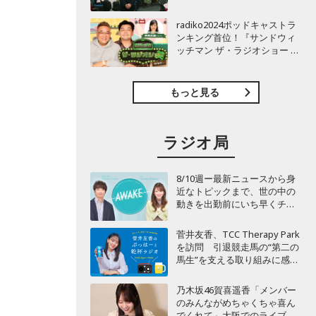
TBSラジオ『安住紳一郎の日
曜天国』インタビュー
radiko2024ポッドキャストラ
ンキング首位！『サンドウィ
ッチマン ザ・ラジオショー サ
タデー』インタビュー
もっと見る
ラジオ局
8/10週ー最新ニュースから身
近なトピックまで、世の中の
動きを出勤前にいち早くチェ
ック！ これできょう一日の
話題に困りません！
菅井友香、TCC Therapy Park
BAYFM78『AWAKE』
を訪問 引退競走馬の“第二の
馬生”を支える取り組みに感
動！
乃木坂46賀喜遥香「メンバー
のみんながめちゃくちゃ喜ん
でくれて」大阪でのライブで