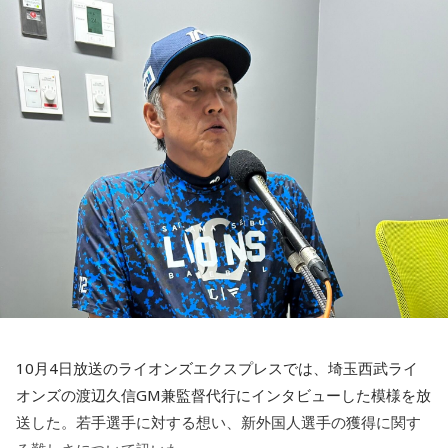
爆買いから体験を重視するコト消費に移行しているといわれ
ますが、インバウンドの観光客が日本でやりたい事とは？
■2時40分〜「スーパーでお宝探し」
えー？味付けなしのお菓子が増えているって知ってる？
■3時00分〜「3時の茶」
火曜日はおやつの時間。
皆さんも3時のお茶会を目標に、ラジオを聞きながら一踏ん張
りしてくださいね！
最新の放送を聴く
10月4日放送のライオンズエクスプレスでは、埼玉西武ライ
オンズの渡辺久信GM兼監督代行にインタビューした模様を放
送した。若手選手に対する想い、新外国人選手の獲得に関す