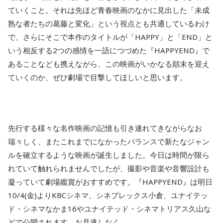
ていくこと。それは先ほど青春映画のなかに見出した「未成
熟な者たちの葛藤と変化」という視点とも共通しているわけ
で、さらにそこで本作のタイトルが「HAPPY」と「END」と
いう相反する2つの感情を一語につづめた『HAPPYEND』で
あることなども携えながら、この映画がいかなる顛末を迎え
ていくのか、ぜひ劇場で目撃してほしいと思います。
先行する様々な名作映画の記憶も引き連れてきながらなお
瑞々しく、またこれまでになかったバランスで新たなジャン
ルを確立するような映画が誕生しました。今日は時間が限ら
れていて触れられませんでしたが、撮影や音楽や音響設計も
凝っていて劇場鑑賞がおすすめです。『HAPPYEND』は明日
10/4(金)よりKBCシネマ、シネプレックス小倉、ユナイテッ
ド・シネマなかま16やユナイテッド・シネマトリアス久山な
どで公開されます。お見逃しなく。