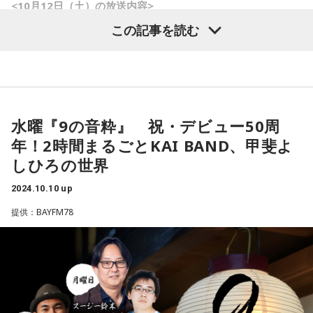
<10月12日（土）の放送内容>
渡辺「当たり前のことですが若い選手が奮闘しなかったら絶
この記事を読む
対にダメですし、若い選手たちは 成長段階ではあるんですけ
オープニングトーク…
ど確実に成長はしてきていると思うので、とにかく今は野球
明後日は「スポーツの日」！今日から3連休って方も？
に打ち込んでほしい、専念してほしいという時期にいると思
います。レギュラーを掴んでいる選手もいないですし、野球
スポーツ観戦するのも、自分で体を動かすのもどちらも楽し
のことだけを考えてほしい。レギュラーを取るということは
い？
水曜『9の音粋』 祝・デビュー50周
すごく大変なことなんですけど、プロ野球選手として主力に
年！2時間まるごとKAI BAND、甲斐よ
なっていかなくてはいけない。若い選手はたくさんいるので
幼稚園や学校も運動会シーズンですかね？？
すが、レギュラーを掴む気持ちを持ってしっかりやっている
しひろの世界
本編トーク①…
かどうかというのは結果を見ればまだまだかなと思います」
2024.10.10 up
そんな二人の近況、克典さんはオンエア当日、大阪城ホール
提供：BAYFM78
――今シーズンが終わり、来シーズンに向けて気持ちの進化
で「ザワつく！音楽会」でのチェロの演奏本番直前？
が問われますね。
渡辺「そうですね。90敗以上したこの1年というのは本当に
今回この音楽会に参加しますというリスナーからのメール
屈辱的な1年で、当然ファンのみなさんもそうだと思います。
も！
でも、将来的にはみんなが『この1年が大事だったな』と思え
るような1年であってほしいですし、そのためには来季から相