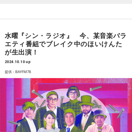
10月14日は「”引退”特集」
50年前（1974年）の10月14日
水曜『シン・ラジオ』 今、某音楽バラ
千葉県が生んだ大スター・長嶋茂雄さんの引退試合が行われ
エティ番組でブレイク中のほいけんた
ました
が生出演！
また、この1か月の間にも様々なプロ野球選手の引退試合があ
2024.10.10 up
りました
提供：BAYFM78
「引退」の2文字を軸にスージーとミラッキはどんな選曲をす
るのか
お楽しみください！
最新の放送を聴く