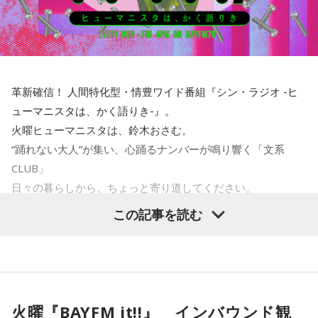
革新確信！ 人間特化型・情豊ワイド番組『シン・ラジオ -ヒ
ューマニスタは、かく語りき-』。
火曜ヒューマニスタは、鈴木おさむ。
“踊れない大人”が集い、心踊るナンバーが鳴り響く「文系
CLUB」
日々の暮らしから、ちょっと寄り道してください。
この記事を読む
＜10月15日（火）のTOPICS＞
週替りパートナーは、ライスの関町知弘。
今回は、3時間まるごと「お笑いの人が歌う曲 選曲じゃんけ
火曜『BAYFM it!!』 インバウンド観
ん」を開催！