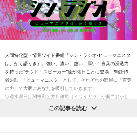
人間特化型・情豊ワイド番組『シン・ラジオ-ヒューマニスタ
は、かく語りき』。強い、濃い、熱い、厚い！言葉の浸透力
を持った“ラウド・スピーカー”達が曜日ごとに登場、5曜日5
者5様、「ヒューマニスタ」として、それぞれの部屋に「言葉
の力」で大胆にあなたを吸引していきます。
毎週水曜日は関根勤と井川修司（イワイガワ）が面白おかし
く、ほっこりとお届け中！合言葉は「TOO HOT!」
この記事を読む
みんな大好き「ほっこりメール祭り」で心から暖かくしてく
ださい！