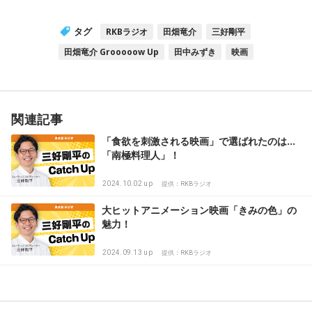
タグ
RKBラジオ
田畑竜介
三好剛平
田畑竜介 Grooooow Up
田中みずき
映画
関連記事
「食欲を刺激される映画」で選ばれたのは…
「南極料理人」！
2024.10.02 up
提供：RKBラジオ
大ヒットアニメーション映画「きみの色」の
魅力！
2024.09.13 up
提供：RKBラジオ