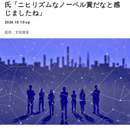
のほか、今後の見通しなどについて、ゲスト研究員が詳しく
氏「ニヒリズムなノーベル賞だなと感
調査・報告します。
じましたね」
2024.10.10 up
「のんわれマイトレンド！」では、今回のゲスト研究員「の
ん」こと篠原望と、「われ」こと高橋みのりが、今、ハマっ
提供：文化放送
ている「マイトレンド」を大公開！ 2人が熱く語る意外なト
レンドとは？
このほか、篠原望が出演する舞台「けものフレンズ」JAPARI
STAGE！～きみのあしおとがまたきこえた～（11/8～17 ＠
品川プリンスホテル クラブeX）、高橋みのりが出演する舞台
「舞台「放課後のファラソド」（11/13～17 ＠テアトル
BONBON）など、今後のイベントスケジュールについても詳
しくお知らせいたします。解説は、日本経済新聞編集委員の
鈴木亮、進行はフリーアナウンサーの栗林さみ。