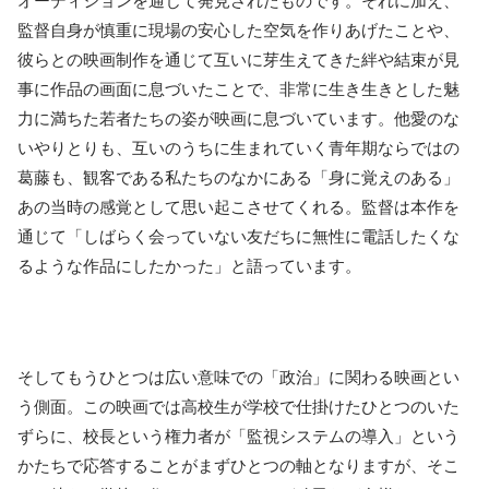
オーディションを通じて発見されたものです。それに加え、
監督自身が慎重に現場の安心した空気を作りあげたことや、
彼らとの映画制作を通じて互いに芽生えてきた絆や結束が見
事に作品の画面に息づいたことで、非常に生き生きとした魅
力に満ちた若者たちの姿が映画に息づいています。他愛のな
いやりとりも、互いのうちに生まれていく青年期ならではの
葛藤も、観客である私たちのなかにある「身に覚えのある」
あの当時の感覚として思い起こさせてくれる。監督は本作を
通じて「しばらく会っていない友だちに無性に電話したくな
るような作品にしたかった」と語っています。
そしてもうひとつは広い意味での「政治」に関わる映画とい
う側面。この映画では高校生が学校で仕掛けたひとつのいた
ずらに、校長という権力者が「監視システムの導入」という
かたちで応答することがまずひとつの軸となりますが、そこ