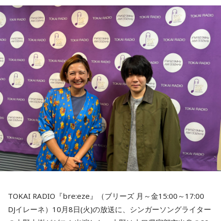
なる複数のアミノ酸がつながり、さらに複雑に折りたたまれ
ることによって機能するが、その立体構造の解明は長年にわ
たり、難問とされてきた。
「アルファフォールド」はすでに形がわかっているたんぱく
質のアミノ酸のつながり方をAIに学習させることで、折りた
たまれた状態の立体構造を高精度に予測することができ、こ
れまで、多くの研究者が特定した2億個のたんぱく質の構造を
予測することに成功した。
開発したグーグルの存在感を示した一方で、科学研究の世界
でもAIや、「ビッグテック」と呼ばれるIT大手との向き合い
方が問われ始めている。
寺島アナ
「『ノーベル賞ウィーク』と呼ばれますが、その日
TOKAI RADIO『bre:eze』（ブリーズ 月～金15:00～17:00
その日で色々決まってきますね。今回、お伝えした通り、人
DJイレーネ）10月8日(火)の放送に、シンガーソングライター
工知能にノーベル化学賞が贈られることになったということ