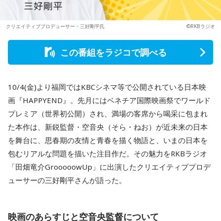
クリエイティブプロデューサー・三好剛平氏
©RKBラジオ
この番組をラジコで調べる
10/4(金)より福岡ではKBCシネマ等で公開されている日本映
画『HAPPYEND』。先月にはベネチア国際映画祭でワールド
プレミア（世界初公開）され、満場の客席から喝采に包まれ
た本作は、新鋭監督・空音央（そら・ねお）が近未来の日本
を舞台に、思春期の友情と青春を描く物語と、いまの日本を
包むリアルな問題を描いた注目作だ。その魅力をRKBラジオ
「田畑竜介GrooooowUp」に出演したクリエイティブプロデ
ューサーの三好剛平さんが語った。
映画のあらすじと空音央監督について