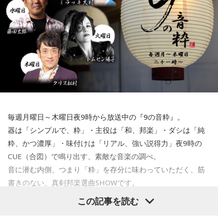
本編トーク②…
当な努力をしなくてはいけないと思います」
野呂さん出演のドラマ『ザ・トラベルナース』シーズン2が
※インタビュアー：文化放送・高橋将市アナウンサー
10月17日からオンエア！
現場での撮影の様子は？共演者の皆さんとのやりとりは？？
克典さんが出演しているドラマ『未来の私にブッかまされ
る！？』も好評オンエア
中！主役の若い共演者との演技については！？
毎週月曜日～木曜日夜9時から放送中の『9の音粋』。
器は「シンプルで、粋」・主役は「和、邦楽」・ダシは「純
「ノスタルジック・ニュー」…
粋、かつ濃厚」・味付けは「リアル、強い説得力」夜9時の
CUE（合図）で鳴り出す、素敵な音楽の調べ。
先月亡くなったアメリカのシンガーソングライター、J.D.サウ
音に潜む内側、つまり「粋」を存分に味わっていただく、筋
ザーの名曲「ユア・オンリー・ロンリー」をピックアップ！
書きのない、真剣邦楽選曲SHOWです。
この記事を読む
水曜『9の音粋』DJはイントロマエストロ・藤田太郎です。
最新の放送を聴く