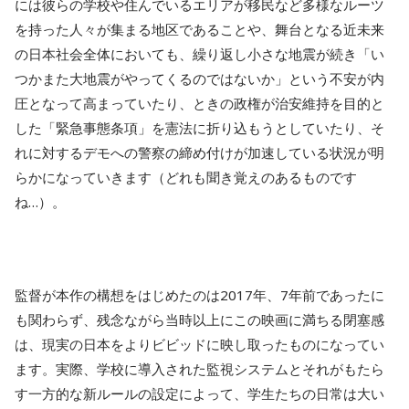
には彼らの学校や住んでいるエリアが移民など多様なルーツ
を持った人々が集まる地区であることや、舞台となる近未来
の日本社会全体においても、繰り返し小さな地震が続き「い
つかまた大地震がやってくるのではないか」という不安が内
圧となって高まっていたり、ときの政権が治安維持を目的と
した「緊急事態条項」を憲法に折り込もうとしていたり、そ
れに対するデモへの警察の締め付けが加速している状況が明
らかになっていきます（どれも聞き覚えのあるものです
ね…）。
監督が本作の構想をはじめたのは2017年、7年前であったに
も関わらず、残念ながら当時以上にこの映画に満ちる閉塞感
は、現実の日本をよりビビッドに映し取ったものになってい
ます。実際、学校に導入された監視システムとそれがもたら
す一方的な新ルールの設定によって、学生たちの日常は大い