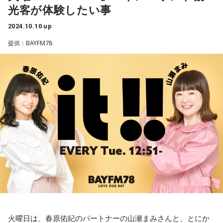
光客が体験したい事
皆さんがお笑いの人が歌う曲にまつわるメッセージもぜひ送
ってください！
2024.10.10 up
提供：BAYFM78
最新の放送を聴く
：
火曜日は、春原佑紀のパートナーの山瀬まみさんと、とにか