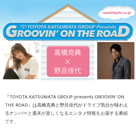
期待に応えることができませんでしたが、新外国人選手の獲
得に関する難しさについて改めてどう思いますか？
渡辺「今年は昨年のことを検証しながらホームランを打てる
外国人選手が必要だというところもありまして、長距離砲の
アギラー、コルデロを獲得したわけですが、こればっかりは
なかなか難しい問題もありまして、日本の野球にアジャスト
をするのかは来てみないと分からない部分もありますし、し
っかり調査して順応できる外国人選手を獲得しなくてはいけ
ないんですけど 今年はあまりにも期待が大きすぎたなかでの
不振だったので、その反動がすごくあると思います。当然私
も編成も含めてGMとしてやっていますので、すごく責任を感
じています。『何故ダメだったのか』など色々検証しながら
『TOYOTA KATSUMATA GROUP presents GROOVIN’ ON
来季に向けてしっかりやっていかないといけない部分だと思
THE ROAD』は高橋克典と野呂佳代がドライブ気分が味わえ
います」
るナンバーと週末が楽しくなるエンタメ情報をお届する番組
です。
――今シーズンも数多くの若手野手が奮闘していました。渡
辺監督代行の目からはどう映ったのでしょうか？