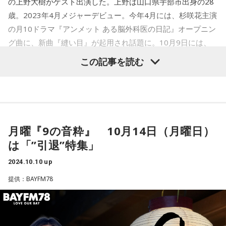
の上野大樹がゲスト出演した。上野は山口県宇部市出身の28
です。AIの進化でノーベル賞もかなり様相が何か変化してき
歳。2023年4月メジャーデビュー。今年4月には、杉咲花主演
ているっていうことなんでしょうかね？」
の月10ドラマ『アンメット ある脳外科医の日記』オープニン
グ曲に、新曲『縫い目』が起用され話題に。10月9日には、
藤井氏
「どうなんですかね。僕は古いタイプの研究者だから
ニューEP『光り』がリリースされた。
かもしれませんけど、世の中の真実っていうのは、宇宙がで
この記事を読む
きて百億年とかで、これからも何十億年も何百億年も……まぁ
宇宙の未来はわからないですけど、それだけの悠久の時間の
中で、そこには神から与えてもらった真理というものがあっ
て、人間というのは盲目のような存在だけれども、それでも
全知全霊をかけて研究を重ね、神が与えたこの宇宙に埋め込
月曜『9の音粋』 10月14日（月曜日）
んだいろんな真理を発見していくわけですよ。それが真理か
は「”引退”特集」
どうかっていうことはわからないから、発見されてから20年
2024.10.10 up
くらい置いといて『やっぱりこれは真理としか言いようがな
提供：BAYFM78
いよな』というものについてノーベル賞を与えるというのが
僕のイメージ。で、これは多くの研究者が持ってるイメージ
で、場合によっては多くの一般の国民の方も持ってるような
イメージだと思うんですけど。AIって要するにあれでし