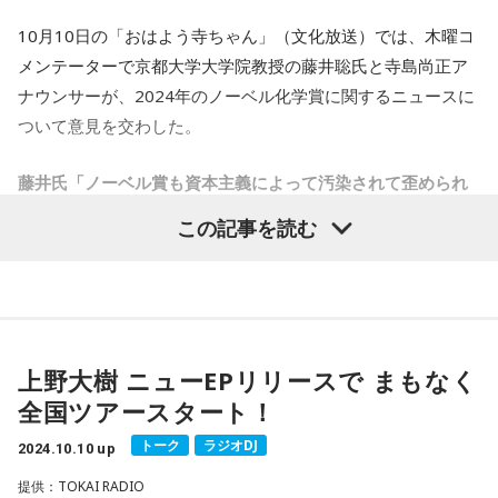
10月10日の「おはよう寺ちゃん」（文化放送）では、木曜コ
メンテーターで京都大学大学院教授の藤井聡氏と寺島尚正ア
ナウンサーが、2024年のノーベル化学賞に関するニュースに
ついて意見を交わした。
藤井氏「ノーベル賞も資本主義によって汚染されて歪められ
たんかなっていうふうに思いましたよね」
この記事を読む
爆発的に普及が進む人工知能（AI）に、2日連続でノーベル賞
が贈られることになった。ノーベル化学賞には米ワシントン
大のデイビッド・ベイカー教授と、英グーグル・ディープマ
インド社のデミス・ハサビス最高経営責任者、同社の研究チ
上野大樹 ニューEPリリースで まもなく
ームのジョン・ジャンパー氏の3人を選んだと発表した。
全国ツアースタート！
ハサビス氏とジャンパー氏は「アルファフォールド」と呼ば
トーク
ラジオDJ
2024.10.10 up
れるAI＝人工知能モデルを開発した。たんぱく質は種類の異
提供：TOKAI RADIO