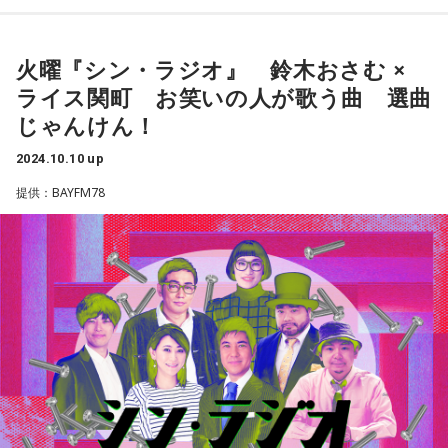
＜10月16日（水）の放送＞
火曜『シン・ラジオ』 鈴木おさむ ×
21時台テーマは『いろいろな「色」ソングス』
ライス関町 お笑いの人が歌う曲 選曲
“黄色”“夢色”など、タイトルに漢字の「色」が入った曲の特集
じゃんけん！
です。
テーマに関するイントロクイズも出題します。
2024.10.10 up
提供：BAYFM78
22時台は最後にかける曲を先に発表し、その曲へ向かって1
時間、曲をつないでいく選曲企画、『藤田太郎の音楽道』
『松浦亜弥「LOVE涙色」への道』をお送りします。
最新の放送を聴く