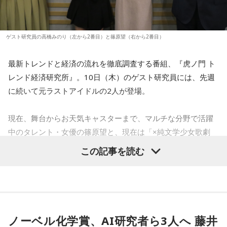
ゲスト研究員の高橋みのり（左から2番目）と篠原望（右から2番目）
最新トレンドと経済の流れを徹底調査する番組、『虎ノ門 ト
レンド経済研究所』。10日（木）のゲスト研究員には、先週
に続いて元ラストアイドルの2人が登場。
現在、舞台からお天気キャスターまで、マルチな分野で活躍
中のタレント・女優の篠原望と、現在は「×純文学少女歌劇
団」桃園モモとしても活動をしている "ラーメン大好き娘" 高
この記事を読む
橋みのりが、ラジオNIKKEIのスタジオからお送りします。
「経済のキホン！」のコーナーでは、10月から引き上げられ
た「最低賃金」を取り上げます。コロナ禍以降、毎年引き上
げられている「最低賃金」ですが、その背景と効果、注意点
ノーベル化学賞、AI研究者ら3人へ 藤井