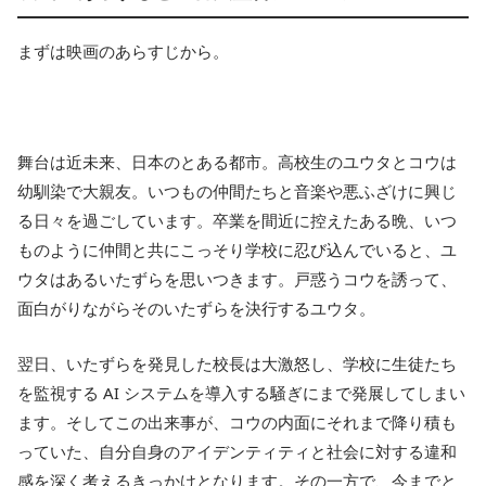
まずは映画のあらすじから。
舞台は近未来、日本のとある都市。高校生のユウタとコウは
幼馴染で大親友。いつもの仲間たちと音楽や悪ふざけに興じ
る日々を過ごしています。卒業を間近に控えたある晩、いつ
ものように仲間と共にこっそり学校に忍び込んでいると、ユ
ウタはあるいたずらを思いつきます。戸惑うコウを誘って、
面白がりながらそのいたずらを決行するユウタ。
翌日、いたずらを発見した校長は大激怒し、学校に生徒たち
を監視する AI システムを導入する騒ぎにまで発展してしまい
ます。そしてこの出来事が、コウの内面にそれまで降り積も
っていた、自分自身のアイデンティティと社会に対する違和
感を深く考えるきっかけとなります。その一方で、今までと