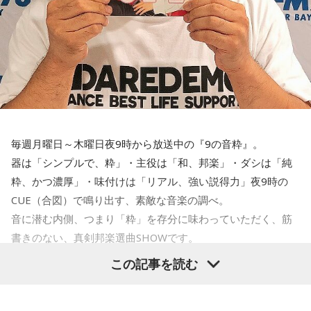
件名に「ほいさんモノマネレパートリー」もしくは、「水曜
シンラジオ」と
書いてください。メールは、
radio@bayfm.co.jp
です。
そして、まだまだ続くBAYFM35周年月間！
毎週月曜日～木曜日夜9時から放送中の『9の音粋』。
水曜シンラジオスペシャルゲスト10月16日ほいけんたさんに
器は「シンプルで、粋」・主役は「和、邦楽」・ダシは「純
続いて、23日はアーティスト
K
さん。
粋、かつ濃厚」・味付けは「リアル、強い説得力」夜9時の
CUE（合図）で鳴り出す、素敵な音楽の調べ。
さらに、30日は
蝶花楼桃花
師匠が登場です。
音に潜む内側、つまり「粋」を存分に味わっていただく、筋
お楽しみに！
書きのない、真剣邦楽選曲SHOWです。
この記事を読む
水曜『9の音粋』DJはイントロマエストロ・藤田太郎です。
最新の放送を聴く