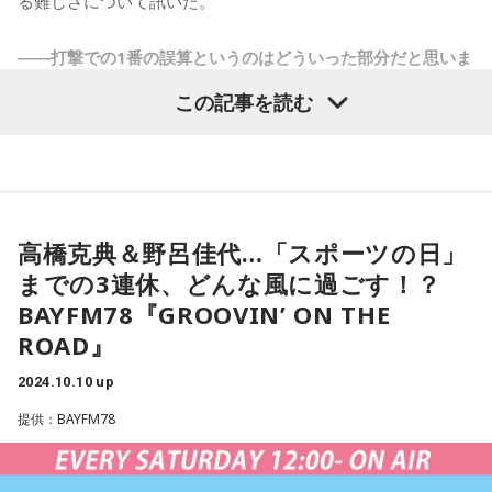
る難しさについて訊いた。
――打撃での1番の誤算というのはどういった部分だと思いま
すか？
この記事を読む
渡辺「キャンプから振り込み不足というのがあるかもしれな
いですね。『練習量は嘘をつかない』と言いますが、打者陣
は練習量が少ないというか効率よくできていなかったのかな
という感じはしますね。振り込んでなんぼだと思います。春
の時点から若い選手で手がボロボロになるまでバットを振っ
高橋克典＆野呂佳代…「スポーツの日」
ている選手というのはあまりいなかったと思います。経験が
までの3連休、どんな風に過ごす！？
ある選手は自分の体調とかを見ながらやっていくのが当たり
BAYFM78『GROOVIN’ ON THE
前なんですけど、若くて経験がない選手はボロボロになるま
ROAD』
で練習をやる時期というのがありますし、そういう時期を経
てレギュラーを掴んでいくので、ベテランと同じ練習量をや
2024.10.10 up
っていてもうまくなるはずもないかなという感じですね」
提供：BAYFM78
――新外国人選手のアギラー、コルデロの両選手がファンの