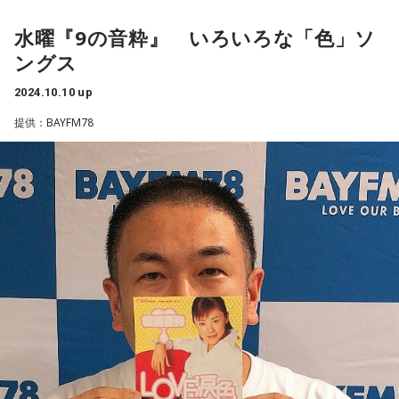
水曜『9の音粋』 いろいろな「色」ソ
＜10月16日（水）の放送＞
ングス
2024.10.10 up
ゲストは、
ほいけんた
さん！
提供：BAYFM78
鬼レンチャンのオリジナルなカラオケでもおなじみのほいさ
ん。
明石家さんまさんのほかに、桑田佳祐さん、郷ひろみさんな
どのモノマネも。
そんなほいさんに番組では超勝手に「ほいけんたさんのモノ
マネレパートリーを増やしてあげよう企画」を開催。
我こそはという方は水曜シンラジオで何のモノマネを教える
ことができるか？連絡先などを明記の上メールを送ってくだ
さい。
生放送中に電話をつないでレクチャーしていただきます。