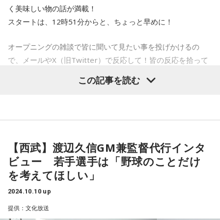
く美味しい物の話が満載！
スタートは、12時51分からと、ちょっと早めに！
オープニングの雑談で皆に聞いて見たい事を投げかけるの
で、メールやX（旧Twitter）で反応して！皆の反応を拾って
行きます！
この記事を読む
＜10月15日（火）のTOPICS＞
【西武】渡辺久信GM兼監督代行インタ
■2時00分～「2時のちょいっと」
ビュー 若手選手は「野球のことだけ
ちょいっとキャスター春原佑紀が世の中のちょっと気になる
を考えてほしい」
ニュースをお伝えします。
2024.10.10 up
■2時20分～「SiziUの世界」は、「インバウンド観光客が体験
提供：文化放送
したい事」