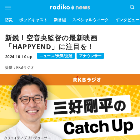
防災
ポッドキャスト
新番組
スペシャルウィーク
インタビュー
新鋭！空音央監督の最新映画
「HAPPYEND」に注目を！
ニュース/天気/交通
アナウンサー
2024.10.10 up
提供：RKBラジオ