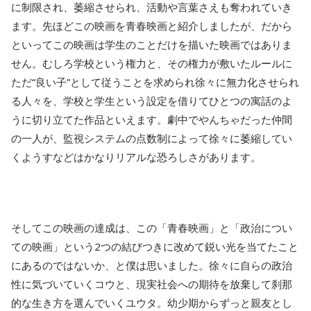
に制限され、萎縮させられ、活動や言葉さえも奪われていき
ます。先ほどこの映画を青春映画と紹介しましたが、だから
といってこの映画は学生のことだけを描いた映画ではありま
せん。むしろ学校という権力と、その権力が敷いたルールに
ただ“良い子”として従うことを求められ徐々に無力化させられ
る人々を、学校と学生という設定を借りてひとつの寓話のよ
うに切り立てた作品といえます。劇中でやんちゃだった仲間
の一人が、監視システムの点数制によって徐々に萎縮してい
くようすなどはかなりリアルな恐ろしさがあります。
そしてこの映画の達成は、この「青春映画」と「政治につい
ての映画」という2つの結びつきに改めて鋭い光を当てたこと
にあるのではないか、と僕は思いました。徐々に自らの政治
性に気づいていくコウと、現実社会への期待を放棄して刹那
的な生き方を選んでいくユウタ。幼少期からずっと親友とし