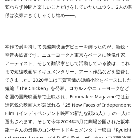
変わらず仲間と楽しいことだけをしていたいユウタ。2人の関
係は次第にぎくしゃくし始め——。
本作で満を持して長編劇映画デビューを飾ったのが、新鋭・
空音央監督です。ニューヨークと東京をベースに映像作家、
アーティスト、そして翻訳家として活動している彼は、これ
まで短編映画やドキュメンタリー、アート作品などを監督し
てきました。2020年には志賀直哉の短編小説をベースにした
短編『The Chicken』を発表。ロカルノやニューヨークなど
各国の国際映画祭で上映され、Filmmaker Magazineでは新
進気鋭の映画人が選ばれる「25 New Faces of Independent
Film（インディペンデント映画の新たな顔25人）」の一人に
選出されます。そして今年2024年5月に劇場公開された坂本
龍一さんの最期のコンサートドキュメンタリー映画『Ryuichi