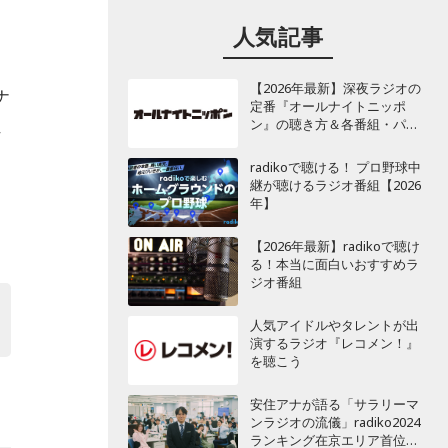
人気記事
月
【2026年最新】深夜ラジオの
ナ
定番『オールナイトニッポ
ン』の聴き方＆各番組・パー
れ
ソナリティ一覧
radikoで聴ける！ プロ野球中
継が聴けるラジオ番組【2026
年】
【2026年最新】radikoで聴け
る！本当に面白いおすすめラ
ジオ番組
人気アイドルやタレントが出
演するラジオ『レコメン！』
を聴こう
安住アナが語る「サラリーマ
ンラジオの流儀」radiko2024
ランキング在京エリア首位