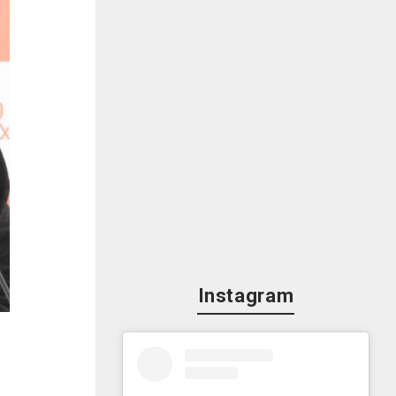
ど
た
う
き
が
こ
Instagram