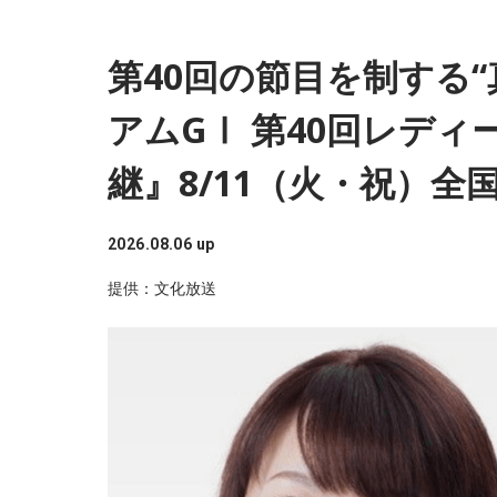
青木
「初の女性総理で、近年多かった世襲でも
治の文脈の中とは違うかたちで出てきたと。肯
第40回の節目を制する
と、ずいぶん前の話ですが、例の『台湾有事は
アムGⅠ 第40回レデ
迂闊というか知識がなかったのか、あるいは意
継』8/11（火・祝）全
田中
「最初は迂闊に、どんどん詰められて『何
とかと思った。でもよくよく状況を考えると、
2026.08.06 up
は意図的だったのでは、と。言う必要はまった
提供：文化放送
国を敵国扱いすることで日本が失うものは非常
青木
「はい」
田中
「私も外務省で安全保障政策に携わったと
えさせることはなんの益（えき）もない、と。