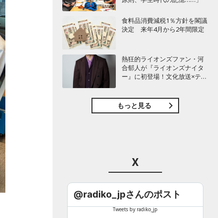
食料品消費減税1％方針を閣議
決定 来年4月から2年間限定
熱狂的ライオンズファン・河
合郁人が『ライオンズナイタ
ー』に初登場！文化放送×テレ
ビ埼玉がライオンズ応援で再
び強力タッグも！
もっと見る
X
@radiko_jpさんのポスト
Tweets by radiko_jp