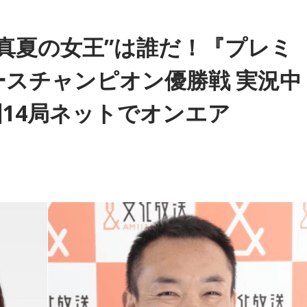
ない。外務大臣や財務大臣の経験もない。裏を返せば旧来型の
定的にとらえている人も多いと思うんです。ただ外交の話でい
“真夏の女王”は誰だ！『プレミ
存立危機事態だ』発言で中国との関係がおかしくなった。あれ
ィースチャンピオン優勝戦 実況中
図的な発言だったのか」
国14局ネットでオンエア
を！』という気持ちが出てきて、しゃべってしまった、という
違うのではと。要するに中国に対して強硬論的な行動をとるこ
くなかった。わざわざ中国を構えさせる必要があるのか、と。
に大きい」
きにね。安全保障というのは平和をつくる作業だから、相手を
あんたが敵だ、あんたに向けて抑止力を強める、など。そんな