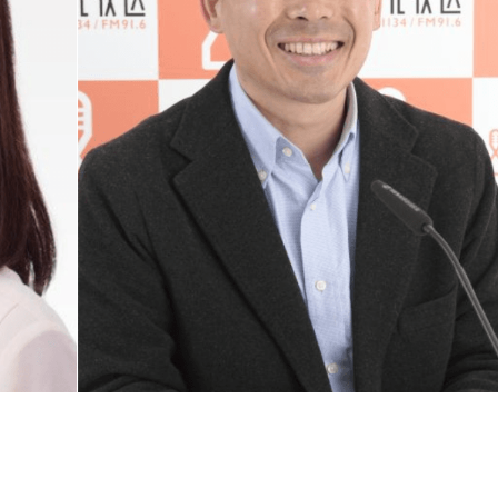
けど、中国は日本にとって最大の貿易相手国で、いまは違うけ
本来、隣国同士が角突き合わせるなんて愚かなことはあり得な
すか、と。それはなんのために、ということになる」
本国民の多くがそう感じているところもある。メディアが煽っ
種のポピュリズム的な発言に近かった、という面も持つ、とい
少し言うと、すべてを考慮したうえで、すべてをとることはで
も、というのは無理なので。計算したうえで何がもっとも利益
る種のイデオロギーみたいなものでボン、といってそれを貫く
」