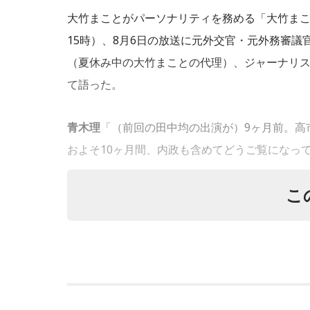
大竹まことがパーソナリティを務める「大竹まこ
15時）、8月6日の放送に元外交官・元外務審
（夏休み中の大竹まことの代理）、ジャーナリ
て語った。
青木理
「（前回の田中均の出演が）9ヶ月前。高
およそ10ヶ月間、内政も含めてどうご覧になっ
こ
田中均
「ハッキリ言うと期待外れ。期待外れど
いう気がしてなりません。特に政治というか統
て特に昔は派閥の長、外務大臣、大蔵大臣を務
相当、あったわけです。知識があることが総理
もう少し人の話を聴くべきではないか、という