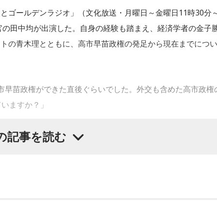
とゴールデンラジオ」（文化放送・月曜日～金曜日11時30分
議官の田中均が出演した。自身の経験も踏まえ、経済学者の金子
ストの青木理とともに、高市早苗政権の発足から現在までにつ
市早苗政権ができた直後ぐらいでした。外交も含めた高市政権
ていますか？」
の記事を読む
ころか日本経済にとって相当なダメージがあるんじゃないか、
治の手法というか。要するに国を治めるとき、過去の総理大臣
めた人がなって。総理大臣に就いたときに基本的な事項の知識
大臣の条件だとは言いません。でもそれのない人がなったなら
気がします」