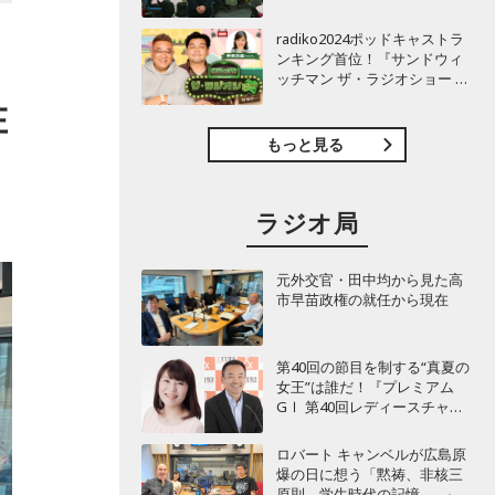
TBSラジオ『安住紳一郎の日
曜天国』インタビュー
radiko2024ポッドキャストラ
ンキング首位！『サンドウィ
ッチマン ザ・ラジオショー サ
タデー』インタビュー
在
もっと見る
ラジオ局
元外交官・田中均から見た高
市早苗政権の就任から現在
第40回の節目を制する“真夏の
女王”は誰だ！『プレミアム
GⅠ 第40回レディースチャン
ピオン優勝戦 実況中継』
8/11（火・祝）全国14局ネッ
ロバート キャンベルが広島原
トでオンエア
爆の日に想う「黙祷、非核三
原則、学生時代の記憶……」