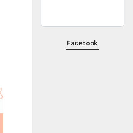
政
う
は
Facebook
こ
と
中
構
こ