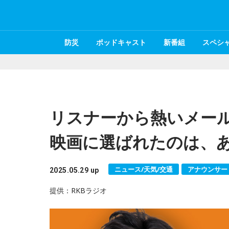
防災
ポッドキャスト
新番組
スペシ
リスナーから熱いメー
映画に選ばれたのは、
ニュース/天気/交通
アナウンサー
2025.05.29 up
提供：RKBラジオ