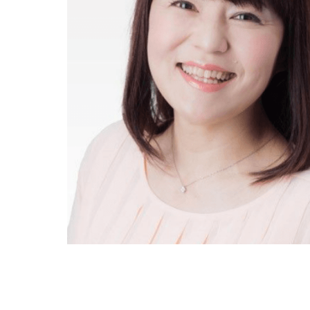
とはソ連のように明確な対立軸があるなら別だ
最大のインバウンドの流入国だし、投資国で。
い。そうなることを承知したうえで言ったんで
青木
「対中感情が悪い、というのは恐らく、日
り政治が煽ったりもしてきたけど。あれはある
ことでしょうか」
金子勝
「ポピュリズムの面もあるけれど。もう
ない。バランスをとると言っても、あれもこれ
あるか、と思考するプロセスが消えていて。あ
とが政治だと思い込んでいるのではないか、と
青木
「はい」