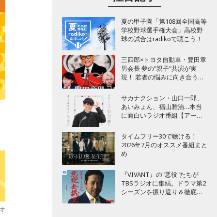
夏の甲子園「第108回全国高等
学校野球選手権大会」高校野
球の試合はradikoで聴こう！
三四郎×トヨタ自動車・豊田章
男会長 夢の"親子"共演が実
現！ 若者の悩みに向き合うポ
ッドキャスト番組が始動
サカナクション・山口一郎、
あいみょん、福山雅治…本当
に面白いラジオ番組【アーテ
ィスト編】
タイムフリー30で聴ける！
2026年7月のオススメ番組まと
め
『VIVANT』の"悪役"たちが
TBSラジオに集結。ドラマ第2
シーズンを振り返り＆徹底考
察！
ジオ