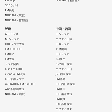
FM FUJI
NHK AM（名古屋）
SBCラジオ
・財布を新調する、または使い始める
（写真左から）Mrs. GREEN APPLE大森元貴、藤澤涼架、若
FM長野
・銀行口座を開設する
NHK AM（東京）
井滉斗
・旅行や帰省、出張へ出発する
NHK AM（名古屋）
・資格の勉強や新しい習い事を始める
近畿
中国・四国
・神社へ参拝する
ABCラジオ
BSSラジオ
・仕事や趣味の新たな目標を立てる
＜番組概要＞
MBSラジオ
エフエム山陰
番組名：SCHOOL OF LOCK!
OBCラジオ大阪
RSKラジオ
また、六曜の「先勝」は一般的に
午前中が吉
とされているた
放送日時：月曜～木曜 22:00～23:55／金曜 22:00～22:55
FM COCOLO
ＦＭ岡山
め、大切な予定を入れる場合は午前中を選ぶという考え方も
パーソナリティ：アンジー校長（アンジェリーナ1/3・
FM802
RCCラジオ
あります。
Gacharic Spin）、たんぼ教頭（溝上たんぼ）
FM大阪
広島FM
番組Webサイト：
ラジオ関西
https://www.tfm.co.jp/lock/
KRY山口放送
なお、これらは古くから伝わる暦の考え方であり、運気の上
Kiss FM KOBE
エフエム山口
番組公式X：
@sol_info
昇や成果を保証するものではありません。自分の予定やライ
e-radio FM滋賀
JRT四国放送
フスタイルに合わせて、無理のない範囲で取り入れるとよい
KBS京都ラジオ
FM徳島
でしょう。
α-STATION FM KYOTO
RNC西日本放送
wbs和歌山放送
FM香川
NHK AM（大阪）
RNB南海放送
■令和8年8月8日の「8」が並ぶ日に注目が集まる理由
FM愛媛
RKC高知放送
2026年8月8日は、「令和8年8月8日」と「8」が並ぶ印象的
エフエム高知