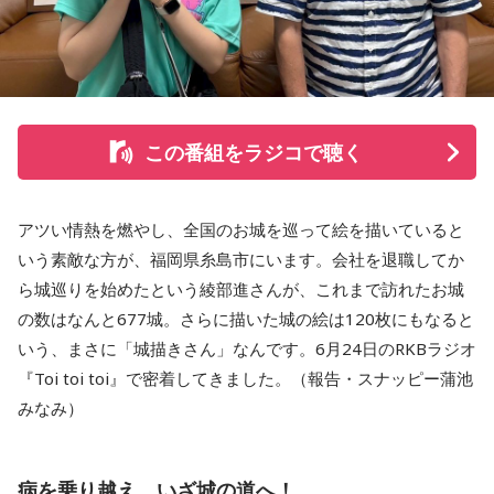
この番組をラジコで聴く
アツい情熱を燃やし、全国のお城を巡って絵を描いていると
いう素敵な方が、福岡県糸島市にいます。会社を退職してか
ら城巡りを始めたという綾部進さんが、これまで訪れたお城
の数はなんと677城。さらに描いた城の絵は120枚にもなると
いう、まさに「城描きさん」なんです。6月24日のRKBラジオ
『Toi toi toi』で密着してきました。（報告・スナッピー蒲池
みなみ）
病を乗り越え、いざ城の道へ！