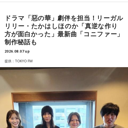
けします。
※放送エリア外の方は、プレミアム会員の登録でご利用いた
輔
だけます。
----------------------------------------------------
ドラマ「惡の華」劇伴を担当！リーガル
----------------------------------------------------
この日の放送をradikoタイムフリーで聴く
リリー・たかはしほのか「真逆な作り
※放送エリア外の方は、プレミアム会員の登録でご利用いた
◆“真逆な作り方”で楽曲制作
＜番組概要＞
方が面白かった」最新曲「コニファー」
だけます。
番組名：ローソン presents 日向坂46のほっとひといき！
----------------------------------------------------
制作秘話も
リーガルリリーは高校在学時から注目を集め、国内大型ロッ
パーソナリティ：日向坂46（髙橋未来虹、藤嶌果歩、山下葉
クフェスにも多数出演するだけでなく、アメリカで開催され
留花、松尾桜）
＜番組概要＞
2026.08.07 up
た世界最大級の音楽フェスティバル「SXSW（サウス・バイ・
放送日時：毎週金曜 11:30～11:55
番組名：JA全農 COUNTDOWN JAPAN
提供：TOKYO FM
サウスウエスト）」の出演や中国ツアーの開催など、海外で
番組Webサイト：
https://www.tfm.co.jp/hitoiki/
放送エリア：TOKYO FMをはじめとする、JFN全国38局ネッ
のライブも経験。そのほか、2019年公開の映画「惡の華」で
番組公式X：
@hot_hitoiki46
ト
は主題歌と劇中歌を担当し、今年4月から放送されたテレビド
放送日時：毎週土曜 13:00～13:53
ラマ版「惡の華」では、たかはしほのかさんが劇伴を担当。
パーソナリティ：遠山大輔（グランジ）、潮紗理菜
そして、今秋には初のアジアツアーの開催が決定していま
番組Webサイト：
https://www.tfm.co.jp/countdownjapan/
す。
番組公式X：
@JA_CDJ
遠山：僕は「惡の華」が好きで、（テレビドラマ版ではW主
演の）あのちゃんと鈴木福くんがめちゃくちゃ素晴らしかっ
たですけど、そういうドラマの音楽って、どう作っていく
の？