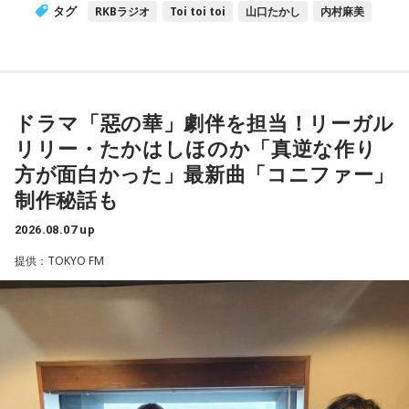
タグ
RKBラジオ
Toi toi toi
山口たかし
内村麻美
ドラマ「惡の華」劇伴を担当！リーガル
リリー・たかはしほのか「真逆な作り
方が面白かった」最新曲「コニファー」
制作秘話も
2026.08.07 up
提供：TOKYO FM