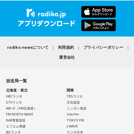
■2026年8月8日に財布を新調するのはあり？
＜リスナーからのメッセージ＞
ミセス先生、こんばんは！ 7月5日のファイナルに参戦しまし
寅の日は、お金に関する縁起の良い日として知られているこ
た！ 私にとって初めての「ゼンジン」シリーズだったので、
とから、財布を購入したり、使い始めたりするタイミングと
参加できて本当に良かったです。演奏が本当にかっこよく
して選ぶ人もいます。
て、ずっと感動していました。特に「ダーリン」と「ケセラ
セラ」の時の花火は相性が良すぎて、思わず泣いてしまいま
「お金が無事に戻ってくる」という言い伝えに由来するもの
した。帰り道もプレイリストを聴きながら帰っていたのです
で、開運アクションとして親しまれている考え方です。
radiko newsについて
利用規約
プライバシーポリシー
がその余韻でまたウルウルしてしまいました。最高の景色と
運営会社
最高の演奏を、本当にありがとうございました。（埼玉県 18
ただし、財布を新調したからといって金運の上昇が保証され
歳 女の子）
るわけではありません。あくまでも縁起担ぎとして取り入れ
られている習慣です。
＊
放送局一覧
■2026年8月8日に宝くじを買うのは？
北海道・東北
関東
大森：ありがとうございます！ 花火すごかったですね！
HBCラジオ
TBSラジオ
寅の日は、金運にまつわる吉日として紹介されることが多い
STVラジオ
文化放送
若井：すごかったよ！ ステージからの景色も花火も最高でし
ため、宝くじを購入するタイミングとして意識する人もいま
AIR-G'（FM北海道）
ニッポン放送
たけれど。
す。
FM NORTH WAVE
interfm
RAB青森放送
TOKYO FM
藤澤：そうだよね！
一方で、宝くじの当選を保証するものではありません。「縁
エフエム青森
J-WAVE
起の良い日に買いたい」という気持ちから、暦を参考にする
IBCラジオ
ラジオ日本