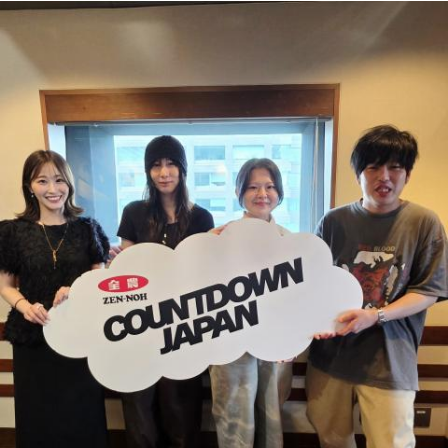
松尾：ありがとうございます！ 五期生だけのライブが去年の
「新参者 二〇二五 LIVE at THEATER MILANO-Za」以来だっ
ほのか：はい。
たんですけど、「五期生LIVE」が始まってから、知らないあ
いだに心の距離が縮まっていたというか。
遠山：この楽曲はどこから作り始めました？
山下：うわあ素敵！
ほのか：「これ描いて死ね」は、マンガを描くことを題材に
した作品なんですけど、まずは原作を読みました。それで、0
松尾：「みんなでたくさん遊んだ！」というわけではないん
から1にするときに、心のなかで薪をくべて火種を燃やしてい
ですけど、全員との絆がすごく深まった気がして。ギュッと
く。そして、風が吹いてめちゃめちゃ燃えていくみたいな。
し合ったり、一緒に食べ物を食べたり、常に笑い合っていた
そういったものを絶やさずに「自分だけでやっていくぞ！」
り、すごく関係性が深まりました。
みたいな気持ちと、私がお家で音楽を作っているとき
の……“色”かな？ その色がすごく一致している部分があったの
山下：いいな～。ステージ上でも、それがめっちゃ分かっ
で、今回はアニメのエンディングテーマとして曲を書かせて
た。
もらったんですけど、結構パーソナルな部分が出た作品にな
りました。
松尾：えー！ 本当ですか？
遠山：自分自身の内面をすごく辿って探っている曲ですよ
山下：すごく伝わった！
ね？
ほのか：はい。私は「自分自身を分かってみたい」という気