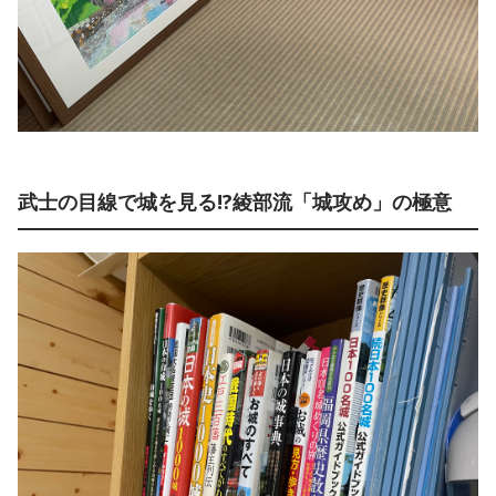
武士の目線で城を見る!?綾部流「城攻め」の極意