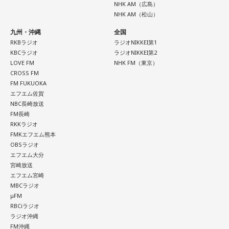
な日付です。
NHK AM（広島）
NHK AM（松山）
数字の「8」は、末広がりの形から縁起の良い数字として親し
九州・沖縄
全国
まれており、開店日や記念日、イベントの開催日として選ば
RKBラジオ
ラジオNIKKEI第1
れることもあります。
KBCラジオ
ラジオNIKKEI第2
LOVE FM
NHK FM（東京）
ただし、「8」が並ぶこと自体が暦上の吉日を意味するわけで
CROSS FM
はありません。
FM FUKUOKA
エフエム佐賀
2026年8月8日は、こうした縁起の良いイメージに加え、「寅
NBC長崎放送
の日」が重なることから、例年以上に注目を集める可能性が
FM長崎
ある1日といえるでしょう。
RKKラジオ
FMKエフエム熊本
OBSラジオ
■「寅の日」をきっかけに、新しい一歩を踏み出してみよう
エフエム大分
宮崎放送
2026年8月8日は、寅の日と先勝が重なる開運日です。さら
エフエム宮崎
に、「令和8年8月8日」と「8」が並ぶ覚えやすい日付である
MBCラジオ
ことから、縁起を意識する人にとっても印象深い一日となり
μFM
そうです。
RBCiラジオ
ラジオ沖縄
一方で、暦は古くから受け継がれてきた考え方の一つであ
FM沖縄