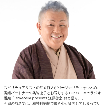
もらったんですけど、結構パーソナルな部分が出た作品にな
サウスウエスト）」の出演や中国ツアーの開催など、海外で
りました。
のライブも経験。そのほか、2019年公開の映画「惡の華」で
は主題歌と劇中歌を担当し、今年4月から放送されたテレビド
遠山：自分自身の内面をすごく辿って探っている曲ですよ
ラマ版「惡の華」では、たかはしほのかさんが劇伴を担当。
ね？
そして、今秋には初のアジアツアーの開催が決定していま
す。
ほのか：はい。私は「自分自身を分かってみたい」という気
持ちで作品を作っていて、もしかしたら皆さんも何かを作る
遠山：僕は「惡の華」が好きで、（テレビドラマ版ではW主
ときって、自分自身を分かってみたいから作るんじゃないか
演の）あのちゃんと鈴木福くんがめちゃくちゃ素晴らしかっ
なと思って、そういう曲を作りました。
たですけど、そういうドラマの音楽って、どう作っていく
の？
遠山：海ちゃんはどうですか？
ほのか：私も今回初めて関わらせてもらったんですけど、今
海：アニメでは、マンガ大好きな女の子が、同人誌とかを売
まで作ってきたライブでやる曲やバンドでやる曲の作り方と
るようなイベントに行って「自分でも描けるんだ！」と思っ
は全然違って……ドラマの映像にいかに没頭させるかが重要と
て、そこから自分で描き始めるんですけど、それが私自身の
いうか。リーガルリリーでは、音楽を聴いてほしくて作って
音楽体験とすごくつながっていて。
いるんですけれど、ドラマの音楽は、映像を観てもらわない
スピリチュアリストの江原啓之がパーソナリティをつとめ、
といけないので、逆に聴いてもらったらダメなんですよ。だ
番組パートナーの奥迫協子とお送りするTOKYO FMのラジオ
「あ、自分もバンドできるんだ」みたいな、そういうときの
から、音楽を通して真逆な作り方を体験できて、めちゃめち
番組「Dr.Recella presents 江原啓之 おと語り」。
ワクワク感のようなものが、いろんな不安や葛藤を飛び越え
ゃ面白かったです。
今回の放送では、精神科病棟で働き心が疲弊してしまってい
ちゃうみたいな、そういうバイタリティのある曲だなと思い