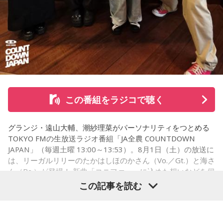
持ちで作品を作っていて、もしかしたら皆さんも何かを作る
パーソナリティの山下葉留花
ときって、自分自身を分かってみたいから作るんじゃないか
なと思って、そういう曲を作りました。
山下：しかも、今回のライブの演出がすごく良かったじゃ
遠山：海ちゃんはどうですか？
ん？
海：アニメでは、マンガ大好きな女の子が、同人誌とかを売
松尾：はい。
るようなイベントに行って「自分でも描けるんだ！」と思っ
て、そこから自分で描き始めるんですけど、それが私自身の
山下：そのなかでも、一人ひとりが光っているのは当然なん
この番組をラジコで聴く
音楽体験とすごくつながっていて。
だけど、みんなで通じ合っている感じがすごくした。
「あ、自分もバンドできるんだ」みたいな、そういうときの
グランジ・遠山大輔、潮紗理菜がパーソナリティをつとめる
松尾：うれしいです、ありがとうございます！
ワクワク感のようなものが、いろんな不安や葛藤を飛び越え
TOKYO FMの生放送ラジオ番組「JA全農 COUNTDOWN
ちゃうみたいな、そういうバイタリティのある曲だなと思い
JAPAN」（毎週土曜 13:00～13:53）。8月1日（土）の放送に
ます。歌詞は自分と向き合っている部分も結構あるんですけ
は、リーガルリリーのたかはしほのかさん（Vo.／Gt.）と海さ
パーソナリティの山下葉留花と松尾桜
ど、音像がかなり爽やかなので、そういうものを飛び越えて
ん（Ba.）が登場！ 新曲「コニファー」に込めた想いなどを伺
いくような“若さ”をすごく感じました。
いました。
この記事を読む
次回8月8日（土）の放送は、シンガーソングライター・バー
----------------------------------------------------
チャルYouTuberのぼっちぼろまるさんをゲストに迎えてお届
この日の放送をradikoタイムフリーで聴く
（左から）潮紗理菜、たかはしほのかさん、海さん、遠山大