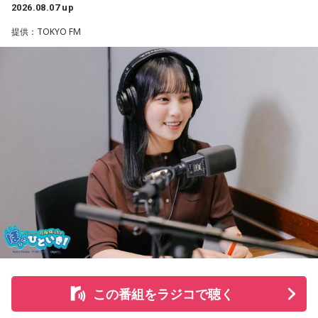
リーガルリリーは高校在学時から注目を集め、国内大型ロッ
2026.08.07 up
クフェスにも多数出演するだけでなく、アメリカで開催され
提供：TOKYO FM
た世界最大級の音楽フェスティバル「SXSW（サウス・バイ・
サウスウエスト）」の出演や中国ツアーの開催など、海外で
のライブも経験。そのほか、2019年公開の映画「惡の華」で
は主題歌と劇中歌を担当し、今年4月から放送されたテレビド
ラマ版「惡の華」では、たかはしほのかさんが劇伴を担当。
そして、今秋には初のアジアツアーの開催が決定していま
す。
遠山：僕は「惡の華」が好きで、（テレビドラマ版ではW主
演の）あのちゃんと鈴木福くんがめちゃくちゃ素晴らしかっ
たですけど、そういうドラマの音楽って、どう作っていく
の？
ほのか：私も今回初めて関わらせてもらったんですけど、今
まで作ってきたライブでやる曲やバンドでやる曲の作り方と
は全然違って……ドラマの映像にいかに没頭させるかが重要と
いうか。リーガルリリーでは、音楽を聴いてほしくて作って
この番組をラジコで聴く
いるんですけれど、ドラマの音楽は、映像を観てもらわない