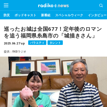
防災
ポッドキャスト
新番組
スペシャルウィーク
インタビュー
巡ったお城は全国677！定年後のロマン
を追う福岡県糸島市の「城描きさん」
バラエティ
タレント
2025.06.27 up
提供：RKBラジオ