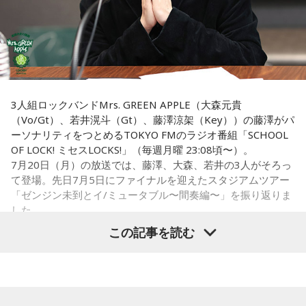
活動もしており、芸能関係者からの依頼も多い。
虎は古くから「千里行って千里帰る」という言い伝えがあ
Webサイト：
https://selene-uranai.com/
り、「出ていったものが無事に戻ってくる」と考えられてき
YouTube：
https://youtu.be/UHrZuZcHTj4
ました。そのため、お金や旅に関する縁起の良い日として親
しまれています。
このことから、寅の日は次のようなタイミングに選ぶ人もい
3人組ロックバンドMrs. GREEN APPLE（大森元貴
ます。
（Vo/Gt）、若井滉斗（Gt）、藤澤涼架（Key））の藤澤がパ
ーソナリティをつとめるTOKYO FMのラジオ番組「SCHOOL
・財布を新調する
OF LOCK! ミセスLOCKS!」（毎週月曜 23:08頃〜）。
・財布を使い始める
7月20日（月）の放送では、藤澤、大森、若井の3人がそろっ
・銀行口座を開設する
て登場。先日7月5日にファイナルを迎えたスタジアムツアー
・旅行や出張へ出発する
「ゼンジン未到とイ/ミュータブル〜間奏編〜」を振り返りま
・新しい挑戦を始める
した。
この記事を読む
一方で、「戻る」という意味合いから、結婚や結納などのお
祝い事には向かないとする考え方もあります。暦の解釈には
流派や地域による違いもあるため、一つの目安として参考に
Mrs. GREEN APPLE大森元貴
するとよいでしょう。