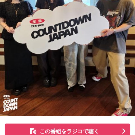
ほのか：私も今回初めて関わらせてもらったんですけど、今
まで作ってきたライブでやる曲やバンドでやる曲の作り方と
は全然違って……ドラマの映像にいかに没頭させるかが重要と
いうか。リーガルリリーでは、音楽を聴いてほしくて作って
いるんですけれど、ドラマの音楽は、映像を観てもらわない
といけないので、逆に聴いてもらったらダメなんですよ。だ
から、音楽を通して真逆な作り方を体験できて、めちゃめち
ゃ面白かったです。
（左から）たかはしほのかさん、海さん
◆新曲「コニファー」に込めた想い
遠山：リーガルリリーは、7月11日（土）に新曲「コニファ
ー」を配信リリースしました。おめでとうございます。
この番組をラジコで聴く