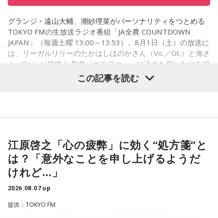
ほのか・海：ありがとうございます。
グランジ・遠山大輔、潮紗理菜がパーソナリティをつとめる
潮：「コニファー」はテレビアニメ「これ描いて死ね」のエ
TOKYO FMの生放送ラジオ番組「JA全農 COUNTDOWN
ンディングテーマとなっています。
JAPAN」（毎週土曜 13:00～13:53）。8月1日（土）の放送に
は、リーガルリリーのたかはしほのかさん（Vo.／Gt.）と海さ
遠山：テレビアニメの楽曲を手がけるのは初めてじゃないよ
ん（Ba.）が登場！ 新曲「コニファー」に込めた想いなどを伺
ね？
いました。
この記事を読む
ほのか：はい。
遠山：この楽曲はどこから作り始めました？
（左から）潮紗理菜、たかはしほのかさん、海さん、遠山大
輔
ほのか：「これ描いて死ね」は、マンガを描くことを題材に
江原啓之「心の疲弊」に効く“処方箋”と
した作品なんですけど、まずは原作を読みました。それで、0
から1にするときに、心のなかで薪をくべて火種を燃やしてい
は？「意外なことを申し上げるようだ
く。そして、風が吹いてめちゃめちゃ燃えていくみたいな。
◆“真逆な作り方”で楽曲制作
けれど…」
そういったものを絶やさずに「自分だけでやっていくぞ！」
みたいな気持ちと、私がお家で音楽を作っているとき
リーガルリリーは高校在学時から注目を集め、国内大型ロッ
2026.08.07 up
の……“色”かな？ その色がすごく一致している部分があったの
クフェスにも多数出演するだけでなく、アメリカで開催され
提供：TOKYO FM
で、今回はアニメのエンディングテーマとして曲を書かせて
た世界最大級の音楽フェスティバル「SXSW（サウス・バイ・