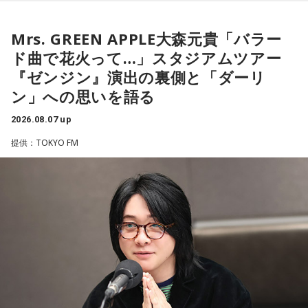
タイプです。ですが、健全なぶつかり合いは、関係をむしろ
番組Webサイト：
https://www.tfm.co.jp/oto/
く紹介します。
深めるもの。意見を伝えることは、わがままではないと考え
てみては。
Mrs. GREEN APPLE大森元貴「バラー
ド曲で花火って…」スタジアムツアー
4．どうやって放水しているのか……我慢しすぎ度20％
■2026年8月8日はどんな日？
『ゼンジン』演出の裏側と「ダーリ
上手な出し方を気にしたあなた。本音を出そうという意識は
ン」への思いを語る
しっかり持っているので、我慢しすぎは少なめです。ただ、
2026年8月8日（土）・先勝
どう言えば角が立たないかを考えすぎて、タイミングを逃す
・寅の日
2026.08.07 up
ことも。完璧を意識しすぎず、素直に伝えてみるのがコツで
・令和8年8月8日のゾロ目
す。
提供：TOKYO FM
・六曜「先勝」（午前中が吉とされる）
＊
「8」が並ぶことから縁起の良い日というイメージを持つ人も
いますが、暦の上では
寅の日
にあたるのが最大の特徴です。
我慢できるのは、あなたが優しくて、まわりを思いやれる証
拠です。あとは少しだけ、自分の本音も大切にしてあげまし
また、六曜は
先勝
で、一般的には午前中が吉、午後は控えめ
ょう。
に過ごすのが良いという考え方があります。
■監修者プロフィール：草彅健太（くさなぎ・けんた）
■寅の日とは？
東京池袋占い館セレーネ所属。メンタルケアカウンセラー。
鑑定件数は若い女性を中心に7,000件を超え、占いイベントや
寅の日とは、12日に一度巡ってくる吉日
です。
アプリの監修も手がける。また、イベントMCや声優としての