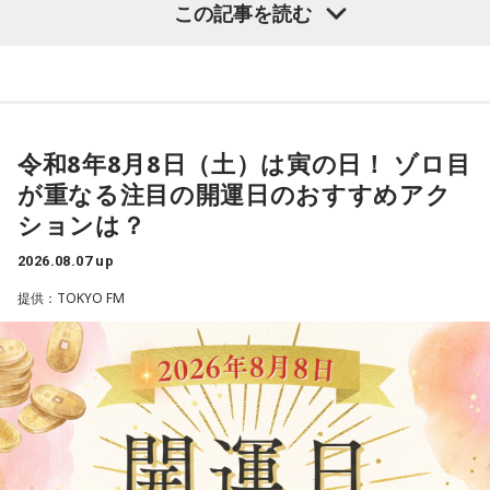
【質問】
この記事を読む
やっぱり、この世に生きている限りは、フィジカルなことっ
山奥の大きなダムを見学しているあなた。
遠山：海ちゃんはどうですか？
てすごく大事なんですよね。だから、よりスピリチュアルを
目の前には、たっぷりと水をたたえた巨大なダムがそびえて
発揮したいと思う場合には、フィジカルをとても大切にする
います。
海：アニメでは、マンガ大好きな女の子が、同人誌とかを売
ということが大事だと思うんですよね。
その景色を眺めていると、あなたはふとあることが気になり
るようなイベントに行って「自分でも描けるんだ！」と思っ
ました。
て、そこから自分で描き始めるんですけど、それが私自身の
――精神力を支えるのは徹底した体調管理であると説く江
さて、あなたが気になったのはどんなことですか？
音楽体験とすごくつながっていて。
令和8年8月8日（土）は寅の日！ ゾロ目
原。さらに、日常生活におけるコンディションづくりの重要
次の中から近いものを1つ選んでください。
が重なる注目の開運日のおすすめアク
性を語ります。
「あ、自分もバンドできるんだ」みたいな、そういうときの
1． 水がこぼれてしまうことはないのか
ションは？
ワクワク感のようなものが、いろんな不安や葛藤を飛び越え
江原：やっぱり、集中力が欠けちゃうしね。だからご飯を食
2． こんなに水は必要なのか
ちゃうみたいな、そういうバイタリティのある曲だなと思い
べて、新しいお家を建てればまたよく寝られたりすると思う
2026.08.07 up
3． ひび割れなど壊れる心配はないか
ます。歌詞は自分と向き合っている部分も結構あるんですけ
けれど、そういう風な自分自身のメンテナンスというか、そ
4． どうやって放水しているのか
ど、音像がかなり爽やかなので、そういうものを飛び越えて
提供：TOKYO FM
れを大事にして、コンディションを常に最高に整えるという
いくような“若さ”をすごく感じました。
ことであれば、もしかしたら悩んでいた時期は体調が不安定
【解説】
だったかもしれない。だって、普段だったら前向きにいける
この心理テストでわかることは、あなたの「我慢しすぎ・自
次回8月8日（土）の放送は、シンガーソングライター・バー
ところが、何かふと不安になっちゃったりするでしょう。
己主張ニガテ度」です。
チャルYouTuberのぼっちぼろまるさんをゲストに迎えてお届
けします。
例えば、小さいお子さんがいるときって、やっぱり楽しいけ
ダムの水は「溜め込んだ本音や感情」を暗示しています。ダ
れど身体がついていけないときって、ちょっと子育てが憂鬱
ムの何が気になったかで、あなたがなぜ言いたいことを飲み
----------------------------------------------------
になったりする時って出ちゃうじゃないですか。子どもの元
込んでしまうのか……その理由と、我慢の深さがわかります。
この日の放送をradikoタイムフリーで聴く