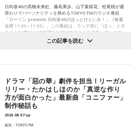
といけないので、逆に聴いてもらったらダメなんですよ。だ
日向坂46の髙橋未来虹、藤嶌果歩、山下葉留花、松尾桜が週
から、音楽を通して真逆な作り方を体験できて、めちゃめち
替わりでパーソナリティを務めるTOKYO FMのラジオ番組
ゃ面白かったです。
「ローソン presents 日向坂46のほっとひといき！」（毎週
金曜 11:30～11:55）。この番組は、ランチ前に「ほっ」とす
るような“癒やし”の時間をお届けすることを目指しています
（左から）たかはしほのかさん、海さん
が、たまに（？）脱線してしまう番組です。7月31日（金）
この記事を読む
の放送は、山下と松尾の2人でお届け！ ここでは、松尾が7月
15日、16日に開催された日向坂46「五期生LIVE」の感想を語
った模様をお届けします。
◆新曲「コニファー」に込めた想い
遠山：リーガルリリーは、7月11日（土）に新曲「コニファ
ドラマ「惡の華」劇伴を担当！リーガル
ー」を配信リリースしました。おめでとうございます。
パーソナリティの松尾桜
リリー・たかはしほのか「真逆な作り
ほのか・海：ありがとうございます。
方が面白かった」最新曲「コニファー」
松尾：7月15日、16日におこなわれた「五期生LIVE」にお越
制作秘話も
しいただいたファンの皆さん。そして、配信で見てくださっ
潮：「コニファー」はテレビアニメ「これ描いて死ね」のエ
たファンの皆さん。本当にありがとうございました！
ンディングテーマとなっています。
2026.08.07 up
山下：お疲れさまー（拍手）！
遠山：テレビアニメの楽曲を手がけるのは初めてじゃないよ
提供：TOKYO FM
ね？