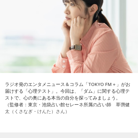
過酷な現場で奮闘する看護師の相談に対し、江原は「意外な
番組Webサイト：
https://www.tfm.co.jp/countdownjapan/
遠山：この楽曲はどこから作り始めました？
ことを申し上げるようだけれど……」と前置きした上で、具体
番組公式X：
@JA_CDJ
的なアドバイスを提示しました。
ほのか：「これ描いて死ね」は、マンガを描くことを題材に
した作品なんですけど、まずは原作を読みました。それで、0
江原：私はね、ちょっと意外なことを申し上げるようだけれ
から1にするときに、心のなかで薪をくべて火種を燃やしてい
ど、「体力」だと思います。やっぱり、ちゃんと食べて、よ
く。そして、風が吹いてめちゃめちゃ燃えていくみたいな。
く寝る。で、やっぱり看護師さんって不規則でしょう？ 夜勤
そういったものを絶やさずに「自分だけでやっていくぞ！」
とかね。いろいろとシフトがあるから、身体のコンディショ
みたいな気持ちと、私がお家で音楽を作っているとき
ンを持っていくのがとっても大変だと思うの。
の……“色”かな？ その色がすごく一致している部分があったの
で、今回はアニメのエンディングテーマとして曲を書かせて
これ、ばかにならなくて、私、いつもフィジカルとスピリチ
もらったんですけど、結構パーソナルな部分が出た作品にな
ュアルというものは、いつも同じく同等に思わなきゃダメだ
りました。
と言っているんです。昔から「健全な身体に健全な精神宿
ラジオ発のエンタメニュース＆コラム「TOKYO FM＋」がお
る」って言いますでしょう？
届けする「心理テスト」。今回は、「ダム」に関する心理テ
遠山：自分自身の内面をすごく辿って探っている曲ですよ
ストで、心の奥にある本当の自分を探ってみましょう。
ね？
それは、例えばご病気の方とかはダメだとか、そういう風に
（監修者：東京・池袋占い館セレーネ所属の占い師 草彅健
差別しているわけではなくてね。私達、コンディションが良
太（くさなぎ・けんた）さん）
ほのか：はい。私は「自分自身を分かってみたい」という気
いと心のコンディションも良くなりません？ やっぱり、寝不
持ちで作品を作っていて、もしかしたら皆さんも何かを作る
足のときってちょっとネガティブになっちゃったり、笑顔が
ときって、自分自身を分かってみたいから作るんじゃないか
ちょっと欠けちゃったりね。
なと思って、そういう曲を作りました。