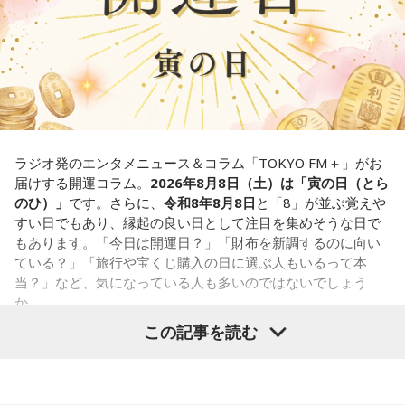
気な「キャー！」というのも、元気なときには「もう！」と
※放送エリア外の方は、プレミアム会員の登録でご利用いた
いうくらいで済むけれど、頭が痛いときはキツイもんね。そ
【解答】
だけます。
ういうことなんですよね。
----------------------------------------------------
1．こぼれてしまわないか……我慢しすぎ度90％
自分の体力、コンディション。「元気」の「気」は中がお米
限界が気になったあなた。本音をギリギリまで溜め込んでい
＜番組概要＞
（氣）だから、しっかり食べて、元気をつけていってくださ
ませんか。「嫌われるかも」という不安から、言葉を飲み込
番組名：JA全農 COUNTDOWN JAPAN
い。それも、仕事のうちです。
み続けてきたのでは。でも、あなたが少し本音を見せても、
放送エリア：TOKYO FMをはじめとする、JFN全国38局ネッ
大切な人は離れていきません。小さな「イヤ」から、言葉に
ト
ラジオ発のエンタメニュース＆コラム「TOKYO FM＋」がお
してみましょう。
放送日時：毎週土曜 13:00～13:53
パートナーの奥迫協子、パーソナリティの江原啓之
届けする開運コラム。
2026年8月8日（土）は「寅の日（とら
パーソナリティ：遠山大輔（グランジ）、潮紗理菜
のひ）」
です。さらに、
令和8年8月8日
と「8」が並ぶ覚えや
2．こんなに必要なのか……我慢しすぎ度45％
番組Webサイト：
https://www.tfm.co.jp/countdownjapan/
すい日でもあり、縁起の良い日として注目を集めそうな日で
水の価値を気にしたあなた。裏を返せば、自分の意見に「言
番組公式X：
@JA_CDJ
もあります。「今日は開運日？」「財布を新調するのに向い
うほどの価値があるのかな」と、自信を持てずにいるのかも
●江原啓之 今夜の格言
ている？」「旅行や宝くじ購入の日に選ぶ人もいるって本
しれません。しかし、あなたの考えには、ちゃんと意味があ
「フィジカルはスピリチュアルの基本です」
当？」など、気になっている人も多いのではないでしょう
ります。肩の力を抜いて、まずは思ったことを口にする練習
か。
から。
＜番組概要＞
この記事を読む
番組名：Dr.Recella presents 江原啓之 おと語り
寅の日は、古くから金運や旅立ちに縁起が良いとされる吉日
3．壊れる心配はないか……我慢しすぎ度70％
放送日時：TOKYO FM／FM 大阪 毎週日曜 22:00～22:25、エ
の1つです。今回は、
2026年8月8日の開運カレンダー
をもと
ダムが壊れないか気になったあなた。対立することで関係が
フエム山陰 毎週土曜 12:30～12:55
に、寅の日とはどんな日なのか、この日に向いているとされ
壊れるのを恐れ、その場を丸く収めるために本音を飲み込む
出演者：江原啓之、奥迫協子
ることや、財布の新調、宝くじ購入などについて分かりやす