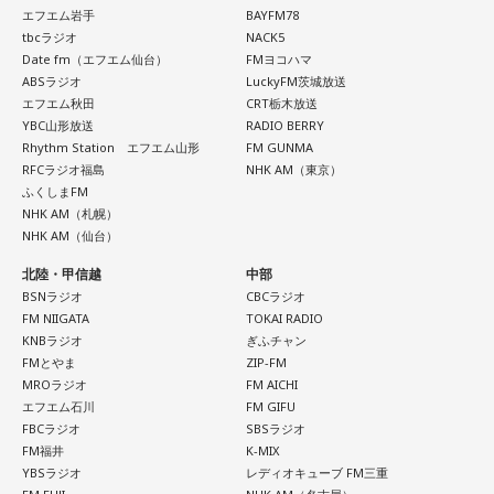
大森：「ダーリン」で、本編ラストで花火が上がるというの
人もいるという考え方です。
エフエム岩手
BAYFM78
は結構すごいです。「ケセラセラ」って今まででも花火が上
tbcラジオ
NACK5
がったりというか、大きい演出ってすごく親和性があると思
Date fm（エフエム仙台）
FMヨコハマ
■2026年8月8日に旅行へ行くのは？
ABSラジオ
LuckyFM茨城放送
うのだけれど。
エフエム秋田
CRT栃木放送
寅の日は、「千里行って千里帰る」という言い伝えから、旅
YBC山形放送
RADIO BERRY
「ダーリン」でというのはやっぱりミュージックビデオがあ
行や出張にも縁起が良い日とされています。
Rhythm Station エフエム山形
FM GUNMA
あいう感じだったから、すごくみんな受け入れられるという
RFCラジオ福島
NHK AM（東京）
か良かったのかなと思うのだけれど。バラード曲で花火って
夏休み期間中ということもあり、旅行や帰省を予定している
ふくしまFM
結構僕の中では「おー、そっかそうか」となって。演出チー
人にとっては、暦を意識するきっかけになるかもしれませ
NHK AM（札幌）
ムと話を進めていったんだよね！
ん。
NHK AM（仙台）
北陸・甲信越
中部
若井：めちゃくちゃ素敵だったね！
もちろん、安全な旅行のためには、天候や交通情報を確認
BSNラジオ
CBCラジオ
し、余裕を持ったスケジュールを立てることが何より大切で
FM NIIGATA
TOKAI RADIO
大森：プレイリストも公開されていますので、ぜひ聴いてほ
す。
KNBラジオ
ぎふチャン
しいね！
FMとやま
ZIP-FM
■2026年8月8日に向いているとされること
MROラジオ
FM AICHI
藤澤：楽しんでください！
エフエム石川
FM GIFU
2026年8月8日は、寅の日と先勝が重なる日です。暦を意識す
FBCラジオ
SBSラジオ
若井：ありがとう！
FM福井
K-MIX
る人の中には、次のような予定をこの日に合わせる人もいま
YBSラジオ
レディオキューブ FM三重
す。