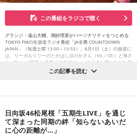
この番組をラジコで聴く
グランジ・遠山大輔、潮紗理菜がパーソナリティをつとめる
TOKYO FMの生放送ラジオ番組「JA全農 COUNTDOWN
JAPAN」（毎週土曜 13:00～13:53）。8月1日（土）の放送に
は、リーガルリリーのたかはしほのかさん（Vo.／Gt.）と海さ
ん（Ba.）が登場！ 新曲「コニファー」に込めた想いなどを伺
いました。
この記事を読む
（左から）潮紗理菜、たかはしほのかさん、海さん、遠山大
輔
日向坂46松尾桜「五期生LIVE」を通じ
て深まった同期の絆「知らないあいだ
◆“真逆な作り方”で楽曲制作
に心の距離が…」