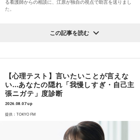
る看護師からの相談に、江原が独自の視点で助言を送りまし
ます。歌詞は自分と向き合っている部分も結構あるんですけ
た。
ど、音像がかなり爽やかなので、そういうものを飛び越えて
（左から）たかはしほのかさん、海さん
いくような“若さ”をすごく感じました。
パーソナリティの江原啓之
この記事を読む
次回8月8日（土）の放送は、シンガーソングライター・バー
チャルYouTuberのぼっちぼろまるさんをゲストに迎えてお届
◆新曲「コニファー」に込めた想い
けします。
＜リスナーからの相談＞
遠山：リーガルリリーは、7月11日（土）に新曲「コニファ
私は精神科病棟で看護師として働いています。幻覚や妄想に
----------------------------------------------------
ー」を配信リリースしました。おめでとうございます。
より精神症状が不安定な患者さんから、暴言や暴力を振るわ
この日の放送をradikoタイムフリーで聴く
れることがあります。病気だからと割り切って仕事に就いて
※放送エリア外の方は、プレミアム会員の登録でご利用いた
【心理テスト】言いたいことが言えな
ほのか・海：ありがとうございます。
いるのですが、心が疲れてきています。私生活は充実してお
だけます。
い…あなたの隠れ「我慢しすぎ・自己主
り、夫と新しく家を建てるためにも仕事は辞められません。
----------------------------------------------------
潮：「コニファー」はテレビアニメ「これ描いて死ね」のエ
張ニガテ」度診断
仕事がつらいからこそ私生活が充実する、幸せになるぞとい
ンディングテーマとなっています。
う気持ちで頑張ろうと思うのですが、患者さんと関わる上で
＜番組概要＞
2026.08.07 up
の心持ちについてアドバイスをいただけないでしょうか？
番組名：JA全農 COUNTDOWN JAPAN
遠山：テレビアニメの楽曲を手がけるのは初めてじゃないよ
提供：TOKYO FM
放送エリア：TOKYO FMをはじめとする、JFN全国38局ネッ
ね？
＜江原からの回答＞
ト
放送日時：毎週土曜 13:00～13:53
ほのか：はい。
――患者からの暴言や暴力に心が折れそうになりながらも、
パーソナリティ：遠山大輔（グランジ）、潮紗理菜