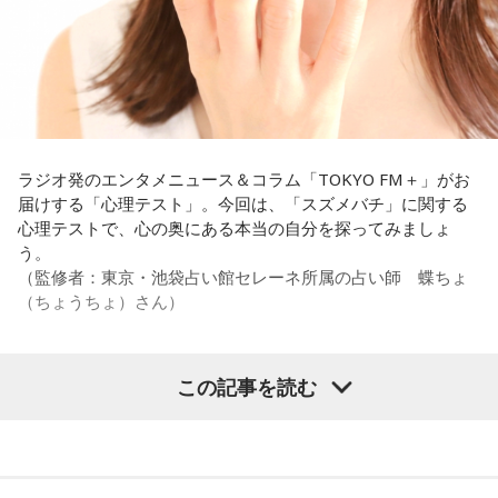
ういう先輩か分かっていないんだと思います」と正直に語り
ます。
それを受け、有吉は「でもさ、この世界に入ったら俺だって
（若手の頃は）誰か分からない人にも一応挨拶するじゃな
い？ 何があるか分からないからさ」と持論を語ります。その
意見にカミムラも納得しつつも、「ちゃんと挨拶をしない人
間は時代的に増えていますね」とリアルな実情を明かしま
ラジオ発のエンタメニュース＆コラム「TOKYO FM＋」がお
す。
届けする「心理テスト」。今回は、「スズメバチ」に関する
心理テストで、心の奥にある本当の自分を探ってみましょ
また、有吉は「吉本（興業）は縦がちゃんとしているじゃ
う。
ん。それは養成所でもそういう教えがあるんだろうし、先輩
（監修者：東京・池袋占い館セレーネ所属の占い師 蝶ちょ
からも受け継がれるからだと思うんだよね」と他事務所と比
（ちょうちょ）さん）
較しつつ、「太田プロはゆるいから……酒井のせいで（笑）」
と冗談交じりに言うと、酒井も「俺のせいじゃないと思いま
すけどね」とすぐさまツッコミを入れていました。
この記事を読む
【質問】
＜番組概要＞
家でくつろいでいると、突然、大きなスズメバチが部屋に飛
番組名：有吉弘行のSUNDAY NIGHT DREAMER
び込んできました。
放送日時：毎週日曜 20:00～21:55
あなたは慌てて、荷物をつかんで部屋の外へ逃げ出します。
放送エリア：TOKYO FMをのぞくJFN全国25局ネット
安全な場所までたどり着き、ほっと一息。