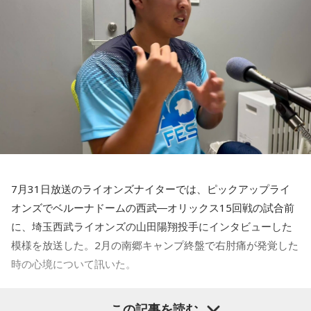
◆「塩貝選手に悪意はなかった」
00分
■出演：田村淳、砂山圭大郎（文化放送アナウンサー）
藤木：決勝トーナメントの相手がブラジルに決まった際、塩
■提供：全日本葬祭業協同組合連合会（全葬連）
貝選手の言葉が切り取られて話題になったというか、ブラジ
ルにちょっと火をつけてしまった部分もあるのかなと思った
のですが。
福田：そうですね。塩貝選手に悪意はなかったと思います
し、素直に自分の気持ちを言っただけなのですが、それをブ
ラジルサイドがうまく切り取って、結果的に彼らのモチベー
ションを上げるような形になってしまったので、それはあま
り良くなかったかなと思います。
7月31日放送のライオンズナイターでは、ピックアップライ
何を言っているかというと、日本とブラジルの力関係は間違
オンズでベルーナドームの西武―オリックス15回戦の試合前
いなくブラジルが上なんですよ。そこで日本サイドが考えな
に、埼玉西武ライオンズの山田陽翔投手にインタビューした
きゃいけないことは、ブラジルに油断してもらう、隙を見せ
てもらうということも1つだと思っていて。
模様を放送した。2月の南郷キャンプ終盤で右肘痛が発覚した
時の心境について訊いた。
去年おこなったブラジルとの親善試合では、日本が2-0から3
点を取ってブラジルに勝っているんです。だけれども、ブラ
――1軍デビューを果たしたプロ3年目の昨シーズンは素晴ら
ジルは対戦相手が決まったときに「オランダじゃなくて良か
この記事を読む