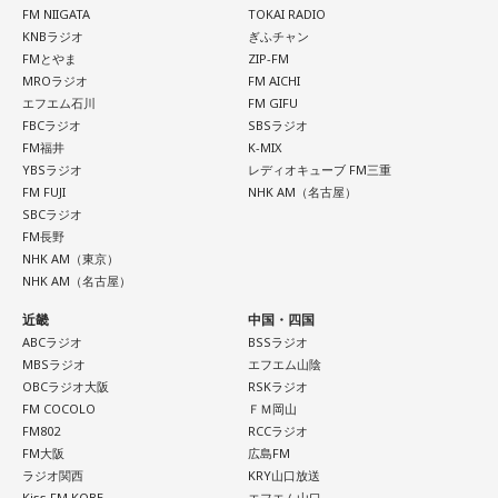
FM NIIGATA
TOKAI RADIO
KNBラジオ
ぎふチャン
◆新曲「コニファー」に込めた想い
FMとやま
ZIP-FM
MROラジオ
FM AICHI
遠山：リーガルリリーは、7月11日（土）に新曲「コニファ
エフエム石川
FM GIFU
ー」を配信リリースしました。おめでとうございます。
FBCラジオ
SBSラジオ
FM福井
K-MIX
ほのか・海：ありがとうございます。
YBSラジオ
レディオキューブ FM三重
FM FUJI
NHK AM（名古屋）
潮：「コニファー」はテレビアニメ「これ描いて死ね」のエ
SBCラジオ
ンディングテーマとなっています。
FM長野
NHK AM（東京）
NHK AM（名古屋）
遠山：テレビアニメの楽曲を手がけるのは初めてじゃないよ
ね？
近畿
中国・四国
ABCラジオ
BSSラジオ
ほのか：はい。
MBSラジオ
エフエム山陰
OBCラジオ大阪
RSKラジオ
遠山：この楽曲はどこから作り始めました？
FM COCOLO
ＦＭ岡山
FM802
RCCラジオ
FM大阪
広島FM
ほのか：「これ描いて死ね」は、マンガを描くことを題材に
ラジオ関西
KRY山口放送
した作品なんですけど、まずは原作を読みました。それで、0
Kiss FM KOBE
エフエム山口