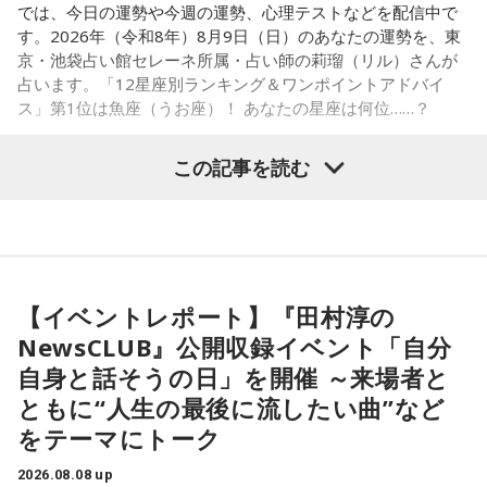
では、今日の運勢や今週の運勢、心理テストなどを配信中で
す。2026年（令和8年）8月9日（日）のあなたの運勢を、東
■髙津臣吾 コメント
京・池袋占い館セレーネ所属・占い師の莉瑠（リル）さんが
占います。「12星座別ランキング＆ワンポイントアドバイ
「ショウアップナイター」をお聴きの皆さま、ご無沙汰して
ス」第1位は魚座（うお座）！ あなたの星座は何位……？
おります。
ペナントレース終盤の神宮球場、一つ一つのプレーの重みが
この記事を読む
増す独特の緊張感を、ラジオを通じてお伝えできればと思い
ます。
【1位】魚座（うお座）
よろしくお願いします！
恋愛運が好調で楽しい運気の1日となりそうです。今日は好き
な人に積極的にアプローチをしてみるのも良さそうです。ラ
ッキーカラーは水色。
【イベントレポート】『田村淳の
NewsCLUB』公開収録イベント「自分
【2位】蟹座（かに座）
好調な運気で心地よく過ごせる1日となりそうです。直感が冴
自身と話そうの日」を開催 ～来場者と
「ニッポン放送ショウアップナイター ヤクルト×DeNA」
えやすい運気なので、選択に迷った際は自分の直感を参考に
ともに“人生の最後に流したい曲”など
■放送日時：8月15日（土） 17時50分～試合終了 （延長対
してみてください。
をテーマにトーク
応あり）
【3位】蠍座（さそり座）
■スペシャルゲスト解説：髙津臣吾
2026.08.08 up