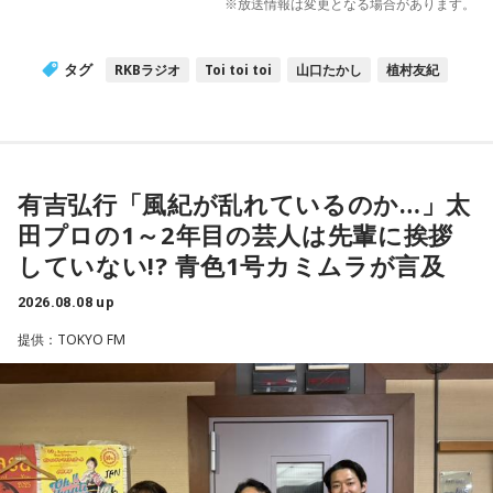
※放送情報は変更となる場合があります。
タグ
RKBラジオ
Toi toi toi
山口たかし
植村友紀
有吉弘行「風紀が乱れているのか…」太
田プロの1～2年目の芸人は先輩に挨拶
していない!? 青色1号カミムラが言及
2026.08.08 up
提供：TOKYO FM