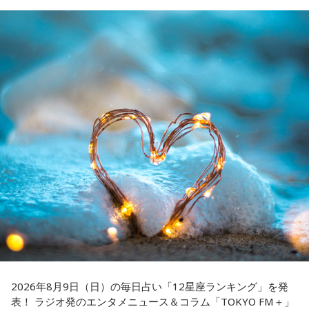
4．懐中電灯……本性は「冷静な神様!?」
クルト×DeNA」に『ニッポン放送ショウアップナイター』の
懐中電灯は「今後の見通し」を暗示しています。あなたは極
スペシャルゲスト解説として登場する。現役時代は『ニッポ
限の場面でもパニックにならず、状況を一歩引いて見極める
ン放送ショウアップナイター』の事前情報番組でレギュラー
冷静沈着なタイプ。感情に飲まれず、俯瞰して考えられるタ
出演コーナーを持つなど、ニッポン放送リスナーにはお馴染
イプです。ただ、いつも冷静すぎると近寄りがたく見られる
こともあるので、時には素直になってみましょう。
みの髙津だが、『ニッポン放送ショウアップナイター』で解
説を務めるのは2013年以来、13年ぶりとなる。
＊
ペナントレースも終盤に差し掛かり、古巣・ヤクルトにとっ
天使も悪魔も、どちらもあなたの一部。自分の中の両方を知
て勝負の夏となる神宮球場の一戦での髙津氏ならではの視点
っておくことが、いざという時の本当の強さになるのかもし
れません。
に注目が集まる。
■監修者プロフィール：蝶ちょ（ちょうちょ）
『ニッポン放送ショウアップナイター』では、今後も60周年
池袋占い館セレーネ所属。電話占いメルにも出演。第六感で
のアニバーサリーイヤーにふさわしい球界のレジェンドたち
人の想いを捉える羅針盤ヒーラー。霊感タロット、四柱推
がスペシャルゲスト解説者として登場する。さらに、リスナ
命、宿曜占星術でオーダーメイドの鑑定を手掛ける。転職、
結婚、離別など多くの経験から、今どう動くべきか悩む人に
ーにとって嬉しい夏の味覚や現金が当たるプレゼント企画も
寄り添いナビゲートする。
実施する。
2026年8月9日（日）の毎日占い「12星座ランキング」を発
Webサイト：
https://selene-uranai.com/
表！ ラジオ発のエンタメニュース＆コラム「TOKYO FM＋」
YouTube：
https://www.youtube.com/@ataru-uranai