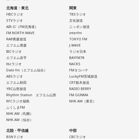
す。
北海道・東北
関東
HBCラジオ
TBSラジオ
遠山：僕は「惡の華」が好きで、（テレビドラマ版ではW主
STVラジオ
文化放送
演の）あのちゃんと鈴木福くんがめちゃくちゃ素晴らしかっ
AIR-G'（FM北海道）
ニッポン放送
たですけど、そういうドラマの音楽って、どう作っていく
FM NORTH WAVE
interfm
の？
RAB青森放送
TOKYO FM
エフエム青森
J-WAVE
IBCラジオ
ラジオ日本
ほのか：私も今回初めて関わらせてもらったんですけど、今
エフエム岩手
BAYFM78
まで作ってきたライブでやる曲やバンドでやる曲の作り方と
tbcラジオ
NACK5
は全然違って……ドラマの映像にいかに没頭させるかが重要と
Date fm（エフエム仙台）
FMヨコハマ
いうか。リーガルリリーでは、音楽を聴いてほしくて作って
ABSラジオ
LuckyFM茨城放送
いるんですけれど、ドラマの音楽は、映像を観てもらわない
エフエム秋田
CRT栃木放送
といけないので、逆に聴いてもらったらダメなんですよ。だ
YBC山形放送
RADIO BERRY
から、音楽を通して真逆な作り方を体験できて、めちゃめち
Rhythm Station エフエム山形
FM GUNMA
ゃ面白かったです。
RFCラジオ福島
NHK AM（東京）
ふくしまFM
NHK AM（札幌）
NHK AM（仙台）
（左から）たかはしほのかさん、海さん
北陸・甲信越
中部
BSNラジオ
CBCラジオ