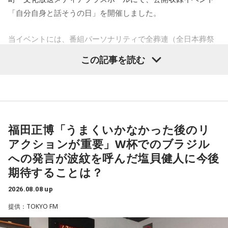
マイペースに過ごせると良い日です。今日は部屋の片付けを
「自分自身と話そうの日」を開催しました。
したり、書類の整理をしたり、身の回りの整理を心掛けて過
ごしてみましょう。
当イベントには、番組パーソナリティで全葬連（全日本葬祭
業協同組合連合会）のフューネラルアンバサダーも務める田
【8位】天秤座（てんびん座）
この記事を読む
仕事運が好調な日。今日がお休みの人も忙しさが目立ちそう
村淳と、アシスタントの砂山圭大郎アナウンサーが登壇。
です。優先順位を確認し、1つひとつ丁寧に進めていくことを
「自分自身と話そう」をテーマに、“これまでの人生”を肯定し
心がけてみましょう。
ながら“これからの生き方”を考える時間を、来場者とのやり取
りを交えながらお届けしました。
【9位】双子座（ふたご座）
金運が好調です。今日はお金に関する見直しや、将来のため
福田正博「うまくいかなかった後のリ
に必要なことについて考えてみましょう。ラッキーアイテム
昨年に続き2回目の開催となる本イベントは、参加者が自分自
アクションが重要」W杯でのブラジル
はコーヒー。
身を見つめ直す2つのコーナーで展開。「自分への表彰状を送
への発言が波紋を呼んだ塩貝健人に今後
ろう」のコーナーでは、大きな成功でなくても「自分、本当
【10位】獅子座（しし座）
期待することは？
によく頑張ったな」と思えるこれまでの出来事を、“自分への
内省がテーマの日です。今日はこれまでを振り返って色々な
ことを見直してみましょう。スマホのデータの整理をした
表彰状”という形で来場者から募集・紹介。自身の記憶を改め
2026.08.08 up
り、不要に感じるものは手放してみるのもおすすめです。
て言葉にすることで、人生をじっくりと見つめ直す時間とな
提供：TOKYO FM
りました。
【11位】水瓶座（みずがめ座）