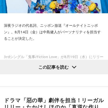
されるのかなと思いますし、その期待に応えるだけのものを
手術をして、早く復帰ができるようにというので決断しまし
持っている選手だと思いますから、良いエネルギーに変えて
た」
もらいたいなと思います。
――以前から痛みはあったのでしょうか？
----------------------------------------------------
深夜ラジオの代名詞、ニッポン放送『オールナイトニッポ
この日の放送をradikoタイムフリーで聴く
山田「痛みがない範囲でできていたのですが、痛みの場所が
ン』。8月14日（金）は中島健人がパーソナリティを担当す
※放送エリア外の方は、プレミアム会員の登録でご利用いた
動いてしまって、数ミリでも痛みの場所が動くだけで痛みが
ることが決定した。
だけます。
変わってくるので」
----------------------------------------------------
――実戦復帰まで4ヶ月という診断のもと、ファームで最初に
＜番組概要＞
3rdシングル「鬼事/Fiction Love」が8月19日（水）にリリー
番組名：SPORTS BEAT supported by TOYOTA
投げたのは7月11日でした。リハビリはうまくいったという
スされることを記念して、中島健人が通称“1部”のパーソナリ
放送日時：毎週土曜 10:00～10:50
この記事を読む
ことでしょうか？
ティを初めて担当する。番組では、新曲「鬼事/Fiction
パーソナリティ：藤木直人、高見侑里
山田「トレーナーさんのおかげでうまくいったと思います」
番組Webサイト：
https://www.tfm.co.jp/beat/
Love」の話はもちろん、新曲にまつわるテーマでリスナーか
番組公式X：
@SPORTSBEAT_TFM
らメールを募集したり、中島の愛に溢れた遊戯王トークも披
――想定通りにいったということですね。
露する予定。（メールの締切は8月14日（金）正午）
山田「順調にいくのも難しくて、リハビリをしていく上でエ
ドラマ「惡の華」劇伴を担当！リーガル
ラーが出たり、身体との感覚がつながりずらかったりするな
盛りだくさんの内容でお届けする一夜限りの特別番組『中島
リリー・たかはしほのか「真逆な作り
かで、本当にトレーナーさんのおかげでうまくやっていただ
健人のオールナイトニッポン』は8月14日(金)25時からニッポ