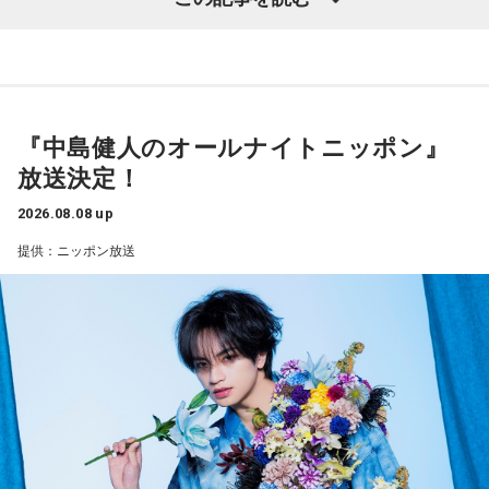
しい成績だったかと思いますが、「求めすぎずに自分のやる
った」と思っていた。日本ということで、少しでも油断して
くれれば、日本にとっては好都合じゃないですか。
べきことをできていた」と振り返りましたね。
山田「チームから与えられた役割をまっとうできたと思うの
ただ、ブラジルの監督の立場からすると、その油断が一番危
で、そこは自分のなかではいい評価をしていた感じです」
険なんです。だから、「去年の親善試合では2-0から逆転され
ているんだ。メンバーは違うかもしれないけれど、日本は力
『中島健人のオールナイトニッポン』
――過去2年の苦労は昨シーズンに活きていたということです
があるんだぞ」と言って、油断しないように警戒させる。そ
放送決定！
して、「お前ら、（日本選手が）こんなことを言ってるぞ」
ね。
と塩貝選手のコメントを（起爆剤として）使うことが可能な
山田「活きていると思います。ウエイトトレーニングなどで
2026.08.08 up
んですよ。そういう意味でも、利用されてしまうものを提供
身体作りができたと思うので、結果を出さないといけないと
提供：ニッポン放送
しないほうが良かったなと僕は思っています。
ころで出せたというのはよかったと思います」
とはいえ、塩貝選手とはW杯が終わったときに違うところで
会いましたけど、本当に純粋なんですよ。全然悪気がないと
――2月の南郷キャンプ終盤で右肘痛が発覚した時の心境を教
いうか。ただ、プロの選手としてそこまで考えてコメントす
えてください。
るべきだったかなとは思います。
山田「痛かったですし、手術のタイミングはすごく悩んだの
ですが、3月9日に手術をさせていただいた。痛いままプレー
でもまだ若いですから。森保監督は“リバウンドメンタリテ
をしていても成績も上がらないですし、自分としても不安を
ィ”という言葉をよく使いますけど、何かうまくいかなかった
後のリアクションがすごく重要で、今後そこを塩貝選手は試
抱えながらプレーをするのは嫌だったので、できるだけ早く