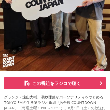
点で抑えるというのが中継ぎの仕事なので、それができたと
「仕事場の上司、良い人なんだけどここが好きになれなく
いうのは本当にいいことなのかなと思います」
て…」
「友人と遊んだ時に言われたあの一言がずっとモヤモヤして
※インタビュアー：文化放送・斉藤一美アナウンサー
いて…」
「優柔不断な性格のせいで、こんな事が…」
あなたの人生相談を送ってください。その相談を受け、中島
健人が遊戯王の話をします。
※ メールの件名は「決闘」でお願いします。
◎「中島健人イメージランキング」
街の人に調査したら、中島健人が1位にランクインしそうな
この番組をラジコで聴く
「ランキングのタイトルだけ」を送ってきてください。
グランジ・遠山大輔、潮紗理菜がパーソナリティをつとめる
＜例＞
TOKYO FMの生放送ラジオ番組「JA全農 COUNTDOWN
・家の照明、指パッチンで消してそうランキング
JAPAN」（毎週土曜 13:00～13:53）。8月1日（土）の放送に