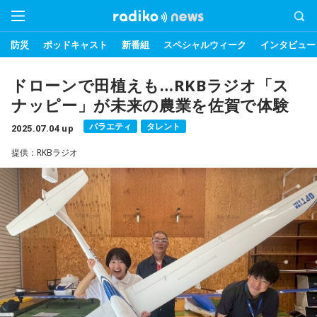
防災
ポッドキャスト
新番組
スペシャルウィーク
インタビュー
ドローンで田植えも…RKBラジオ「ス
ナッピー」が未来の農業を佐賀で体験
バラエティ
タレント
2025.07.04 up
提供：RKBラジオ