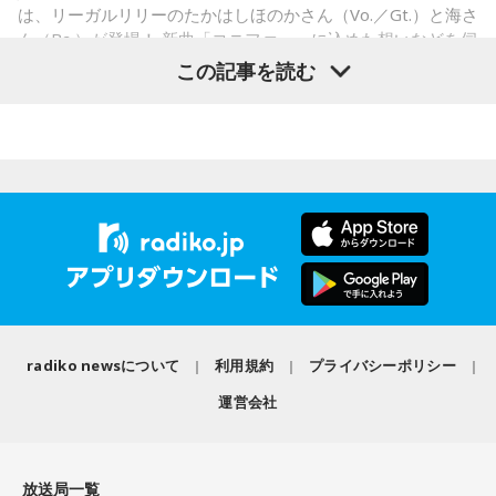
・コンビニで「温めますか？」とか「レジ袋はいります
は、リーガルリリーのたかはしほのかさん（Vo.／Gt.）と海さ
か？」とか聞かれる前に全部先に言ってきそうな男ランキン
ん（Ba.）が登場！ 新曲「コニファー」に込めた想いなどを伺
グ
いました。
この記事を読む
・渋谷のギャル1000人に聴きました「愛用してるタブレット
端末めっちゃデカそう」ランキング
こんな感じで、中島健人を1位にランクインさせてください。
（左から）潮紗理菜、たかはしほのかさん、海さん、遠山大
輔
※ メールの件名は「ランキング」でお願いします。
■番組タイトル：ニッポン放送『中島健人のオールナイトニッ
◆“真逆な作り方”で楽曲制作
ポン』
■放送日時：2026年8月14日（金） 25時～27時 （15日
リーガルリリーは高校在学時から注目を集め、国内大型ロッ
（土）午前1時〜3時）
クフェスにも多数出演するだけでなく、アメリカで開催され
ニッポン放送をキーステーションに全国ネットで放送
radiko newsについて
利用規約
プライバシーポリシー
た世界最大級の音楽フェスティバル「SXSW（サウス・バイ・
■パーソナリティ：中島健人
サウスウエスト）」の出演や中国ツアーの開催など、海外で
■メールアドレス：
kenty@allnightnippon.com
運営会社
のライブも経験。そのほか、2019年公開の映画「惡の華」で
■番組公式X：@Ann_Since1967
は主題歌と劇中歌を担当し、今年4月から放送されたテレビド
■番組ハッシュタグ：#中島健人ANN
ラマ版「惡の華」では、たかはしほのかさんが劇伴を担当。
放送局一覧
そして、今秋には初のアジアツアーの開催が決定していま