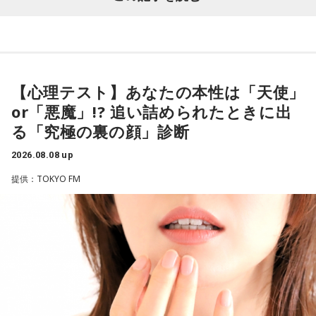
◆太田プロの若手芸人事情
有吉は、若手芸人と接する機会の多いカミムラに聞きたいこ
とがあると切り出し、「賞レースで結果を残していないコン
【心理テスト】あなたの本性は「天使」
ビ、（芸歴18年目の）ぐりんぴーすがよく愚痴をこぼしてい
or「悪魔」!? 追い詰められたときに出
るのは、最近の後輩は挨拶をしてくれないんだって（笑）」
る「究極の裏の顔」診断
と暴露します。
2026.08.08 up
有吉自身は、今では後輩から挨拶されないことがまったくな
いため分からないと前置きしつつ、「ぐりんぴーすがそう言
提供：TOKYO FM
っていたから……その辺はどう？ 風紀が乱れているかどうか」
と質問します。
これに対して、カミムラは「ぐりんぴーすさんが言っている
のは、1～2年目の芸人の子たちだと思うんですけど……たぶ
ん、その子たちは本当に挨拶していないと思います」と苦笑
い。有吉が「なんでなの？」と尋ねると、カミムラは「こん
なことを言うのもあれですけど、（ぐりんぴーすさんが）ど