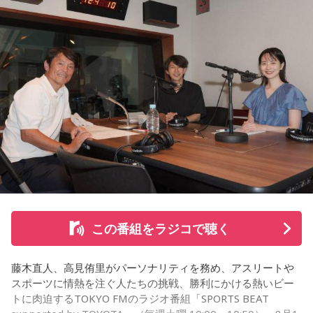
日頃の疲れを癒しましょう。今日はマッサージを受けたり、
続く「人生の最後に流したい私のエンディング曲」のコーナ
心と身体のメンテナンスを意識しましょう。たくさん睡眠を
取ってリフレッシュするのも良さそうです。
ーでは、来場者が選んだ“人生の最後に流したい一曲”にまつわ
る思い出を紹介。音楽を通してこれまでの人生を振り返りな
【12位】射手座（いて座）
がら、これからの“自分らしい生き方”を考える時間を共有しま
心のモヤモヤが目立つような日です。今日は頑張らず、1人の
した。田村は、人生の最後に流したい曲について、「お葬式
時間を大切にしたり、のんびり過ごす時間を持つようにしま
で流す曲は決めている。しかも自分の声で流したいと思っ
しょう。
て、毎日ギターの弾き語りを書斎で練習して、音源として残
【今日の一言メッセージ】
しているんです。娘たちにも聴こえているはずだから、お葬
今日は不要なものを手放したり、今後の計画を見直すことを
式のときに『パパが弾いてた曲だ』と思ってもらえたら」と
心掛けると良い日です。
思いを語りました。
■監修者プロフィール：莉瑠（リル）
東京・池袋占い館セレーネ所属。10代に占いに出会い、勉
この番組をラジコで聴く
強、コミュニケーションなどの苦手な部分を克服。成績も最
下位からトップに。OL、芸能活動を経て、悩みやコンプレッ
コーナー後には、来場者から田村への質疑応答も実施。最後
クスを持つ方に寄り添いたいと本格的に占いの世界に進出。
藤木直人、高見侑里がパーソナリティを務め、アスリートや
には、田村がイベントを振り返り、「リスナーの皆さんのエ
SATORI電話占い月間ランキング連続1位。占いコンテンツ
スポーツに情熱を注ぐ人たちの挑戦、勝利にかける熱いビー
ンディング曲の話とかを聞いているだけでも、僕はポジティ
『莉瑠と龍神様の絶対神託』リリース。
トに肉迫するTOKYO FMのラジオ番組「SPORTS BEAT