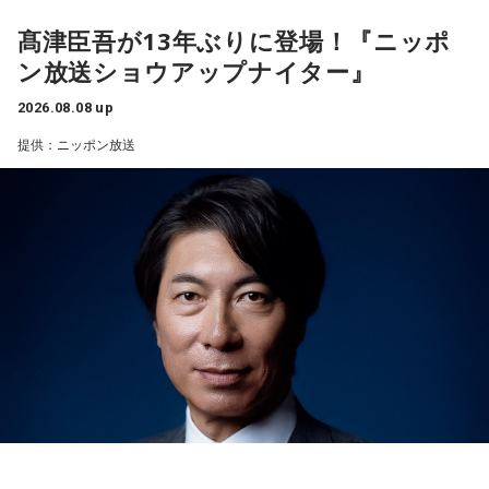
パーソナリティ：有吉弘行
ふと見ると、あなたは無我夢中で、あるものを握りしめてい
髙津臣吾が13年ぶりに登場！『ニッポ
番組Webサイト：
https://jfn-pods.com/program/27400
ました。
ン放送ショウアップナイター』
音声コンテンツプラットフォーム「JFN Pods」ではスペシャ
それは何でしたか？次の中から近いものを1つ選んでくださ
ル音声も配信中！
い。
2026.08.08 up
1． 鳩のぬいぐるみ
提供：ニッポン放送
2． パスポートなどの身分証
3． 買ったばかりの乾電池
4． 懐中電灯
【解説】
この心理テストでわかることは、追い詰められた時に出る、
あなたの「究極の裏の顔」です。
とっさに握りしめたものは、あなたが窮地で無意識に守ろう
とする「本当に大切なもの」を暗示しています。冷静ではい
られない極限の場面でこそ、普段は隠れているあなたの本性
が表に出るのです。
【解答】
1．鳩のぬいぐるみ……本性は「愛情深い天使」