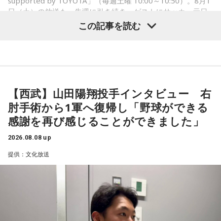
Webサイト：
https://selene-uranai.com/
supported by TOYOTA」（毎週土曜 10:00～10:50）。8月1
ブになれた。確かに死はすごく悲しいことではあるんだけ
オンライン占いセレーネ：
https://online-uranai.jp/
日（土）の放送も、先週に引き続き、ゲストにサッカー元日
ど、100％皆さんに必ず来るお別れなので、そのお別れとど
本代表の福田正博さんが登場！ 当記事では、「FIFAワールド
この記事を読む
うやって向き合うかということを考える一つのきっかけにな
カップ26（以下、W杯）」でブラジルに対する発言が波紋を
ればと思います」と締めくくりました。
呼んだ塩貝健人選手について、福田さんが語った模様を紹介
します。
また、イベント当日は文化放送1階のサテライトプラス広場に
て「イタコト展」も開催。「誰かの心のこりが、誰かの心の
【西武】山田陽翔投手インタビュー 右
こりを和らげる」をテーマに、さまざまな「心のこり」に触
（左から）福田正博さん、藤木直人、高見侑里
肘手術から1軍へ復帰し「野球ができる
れながら、自分自身の想いを見つめ直す機会を届けました。
感謝を再び感じることができました」
なお、この模様は8月11日（火・祝）午前9時00分～10時00
1966年生まれの福田正博さんは、日本人初のJリーグ得点王に
2026.08.08 up
輝き、Jリーグ通算228試合出場93得点を挙げ、日本代表では
分に、文化放送で特別番組として放送します。
提供：文化放送
45試合出場で9ゴールを記録するなど活躍を見せ、1993年に
はW杯アジア地区最終予選にも出場しました。2002年に現役
【特別番組概要】
を引退した後は、サッカー解説者としてメディアでの活動の
■番組名：『田村淳のNewsCLUB「自分自身と話そうの
ほか、講演会やサッカー教室をおこなうなど、自身の経験を
日」』
活かしながら幅広く活動しています。
■放送日時：2026年8月11日（火・祝）午前9時00分～10時