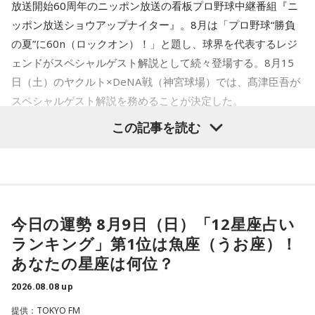
放送開始60周年のニッポン放送の看板プロ野球中継番組『ニ
鳩のぬいぐるみは「愛情」を暗示しています。あなたは追い
ッポン放送ショウアップナイター』。8月は「プロ野球“勝負
詰められても、自分より大切な誰かを思い浮かべる、利他的
なタイプ。窮地でこそ人にやさしくできる、あたたかい心の
の夏”に60n（ロックオン）！」と題し、球界を代表するレジ
持ち主です。ただ、自分を後回しにしすぎないよう気をつけ
ェンドがスペシャルゲスト解説として続々登場する。8月15
てください。
日（土）のヤクルト×DeNA戦（神宮球場）では、髙津臣吾が
スペシャルゲスト解説を務めることが決定した。
2．身分証……本性は「したたかな悪魔」
身分証は「あなた自身の存在」を暗示しています。あなたは
この記事を読む
窮地に立たされると、何よりまず自分を守り抜く、利己的な
タイプ。生き残るための冷徹な判断力は、時に人を出し抜く
髙津は1990年代から2000年代にかけて伝家の宝刀・シンカ
ほどです。ただ、その強さはあなたや大切なものを守るため
ーを武器にヤクルトスワローズの絶対的守護神を担い、選手
の武器にもなるでしょう。
として5度のリーグ優勝、4度の日本一に貢献した。メジャー
3．乾電池……本性は「気まぐれな人間」
でも活躍し日米通算313セーブをマーク。指導者としては、6
今日の運勢 8月9日（日）「12星座占い
乾電池は「内に秘めたエネルギー」を暗示しています。あな
シーズン、ヤクルトの監督を務め、前年最下位からの日本
ランキング」第1位は魚座（うお座）！
たは追い詰められると、理屈より先に、その時の衝動でとっ
一、球団初のリーグ連覇を成し遂げた。
さに動く本能タイプ。ある意味では、いちばん人間らしいか
あなたの星座は何位？
もしれません。勢いが吉と出ることも多いですが、一呼吸置
選手としても指揮官としてもヤクルトが誇る球界のレジェン
いて考える癖もつけてみて。
2026.08.08 up
ドといえる髙津が8月15日（土）に神宮球場で行われる「ヤ
提供：TOKYO FM