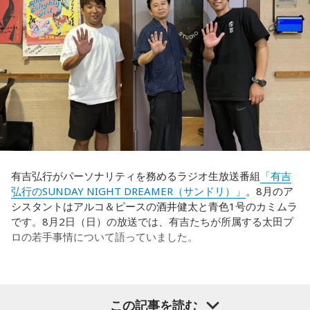
有吉弘行がパーソナリティを務めるラジオ生放送番組
「有吉
弘行のSUNDAY NIGHT DREAMER（サンドリ）」
。8月のア
シスタントはアルコ＆ピースの酒井健太と青色1号のカミムラ
です。8月2日（日）の放送では、有吉たちが所属する太田プ
ロの若手事情について語っていました。
（左から）酒井健太、有吉弘行、カミムラ
この記事を読む