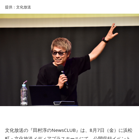
学びや成長ができそうな1日です。今日は視野が広がりやすく
■実況：師岡正雄アナウンサー
提供：文化放送
学びが深まりそうです。海外のことに目を向けたり、探究心
■番組X：@showup1242
を大切に過ごしてみましょう。
■ハッシュタグ：#ショウアップナイター #60n
【4位】山羊座（やぎ座）
■メールアドレス：89@1242.com
対人運が好調です。今日は1対1のコミュニケーションが大切
■番組ホームページ：
https://www.1242.com/showup
な日。パートナーや大切な友人と深い話をしたり、普段は話
しづらい話題を取り上げてみたりするには良いタイミングで
す。
【5位】牡牛座（おうし座）
趣味や友達付き合いが活発な運気です。今日は心の充実感を
感じやすい日なので、好きなことをとことん楽しみましょ
う。ラッキーアイテムは、炭酸水。
【6位】乙女座（おとめ座）
人付き合いが好調で、楽しいことが広がっていくような運気
です。今日は色々な人と積極的にコミュニケーションをとっ
ていきましょう。
文化放送の『田村淳のNewsCLUB』は、8月7日（金）に浜松
【7位】牡羊座（おひつじ座）
町・文化放送メディアプラスホールにて、公開収録イベント