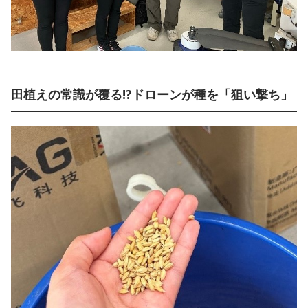
田植えの常識が覆る!?ドローンが種を「狙い撃ち」