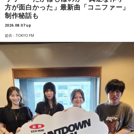
きました」
方が面白かった」最新曲「コニファー」
ン放送をキーステーションに全国ネットで放送。
制作秘話も
――石垣島で自主トレをともにした後輩である篠原響投手の
2026.08.07 up
活躍をどうご覧になられましたか？
■募集メール
提供：TOKYO FM
山田「球速がすごくて、僕も追いつけるように頑張ります」
◎メールテーマ『鬼事』
――オールスターゲームの前に1軍へ復帰しました。ここまで
TVアニメ『逃げ上手の若君』第2期オープニングテーマ「鬼
2試合に登板してみていかがですか？
事」。中島健人はこの「鬼事」を「日々のイラッとした出来
山田「自分の持ち味が出せて抑えられることができたので、
事」や「心がザワザワした、モヤモヤした事」を表す言葉と
そこは1番よかったのかなと思います。試合で投げる、野球が
してカジュアルに使っています。そんな、あなたの周りで起
できる感謝というのも再び感じることができましたし、野球
きた「鬼事」を教えてください。
が楽しかったですね」
中島健人が、どう立ち回ればよかったのか手を差し伸べま
す。
――今シーズンの登板はまだ2試合ですが、ヒットを1本も打
たれていないです。
※ メールの件名は「鬼事」でお願いします。
山田「そうなんですか？ 何の意識もしていないです（笑）。
1イニングを無失点で抑える。どれだけピンチを作っても無失
◎コーナー『人生アイズ相談ドラゴン』