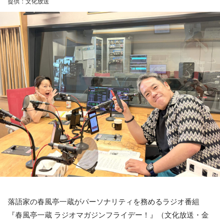
提供：文化放送
兆円の減収となるものの、代替財源は示されていない。
財政が悪化し、円売りや国債売りを招く懸念もあるが……
金子
「いかにも皇室典範をはじめとして、どんどん支持率が
下がり始めたので、またアベノミクスでバラマキをして甘い
汁をすすってもらって支持率を回復したいって発想しかな
い。なんでそんなことになるのか。もっと言うと、高市さん
を選んだ有権者の責任が問われる」
落語家の春風亭一蔵がパーソナリティを務めるラジオ番組
『春風亭一蔵 ラジオマガジンフライデー！』（文化放送・金