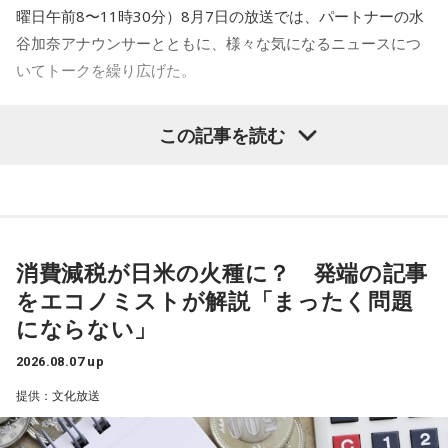
曜日午前8〜11時30分）8月7日の放送では、パートナーの水
谷加奈アナウンサーとともに、様々な気になるニュースにつ
いてトークを繰り広げた。
水谷
「一蔵さんが気になったニュースは何でしょうか？」
この記事を読む
一蔵
「いい記事だなと思ったのは共同通信の記事で『町内会
長は17歳、広がる輪 名古屋、なり手不足救う』という」
水谷
「どういうことですか、これ？」
消費減税が日米の火種に？ 発端の記事
をエコノミストが解説「まったく問題
一蔵
「名古屋市内の南区のある町内会が、高齢化と皆さんお
にならない」
忙しいということで会長がなかなか決まんなかったと。で、
この17歳の娘さんのお父様の方に町内会長の打診があった
2026.08.07 up
と。しかし53歳のお父様は、どうしても仕事との両立ができ
提供：文化放送
ないということで、困ったなあっていう会議中に17歳の娘さ
んが「私がやろうか」と」