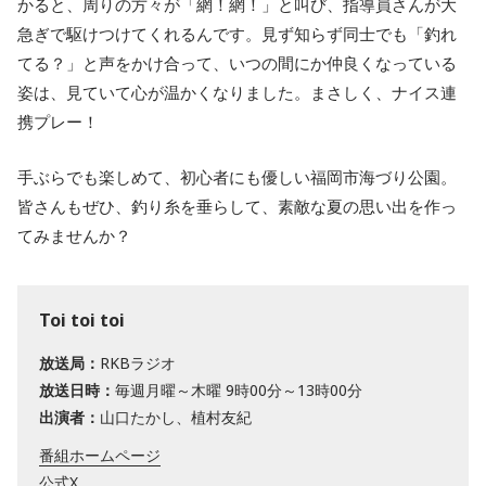
かると、周りの方々が「網！網！」と叫び、指導員さんが大
急ぎで駆けつけてくれるんです。見ず知らず同士でも「釣れ
てる？」と声をかけ合って、いつの間にか仲良くなっている
姿は、見ていて心が温かくなりました。まさしく、ナイス連
携プレー！
手ぶらでも楽しめて、初心者にも優しい福岡市海づり公園。
皆さんもぜひ、釣り糸を垂らして、素敵な夏の思い出を作っ
てみませんか？
Toi toi toi
放送局：
RKBラジオ
放送日時：
毎週月曜～木曜 9時00分～13時00分
出演者：
山口たかし、植村友紀
番組ホームページ
公式X