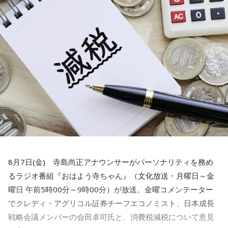
水谷
「素晴らしい！」
一蔵
「これは素晴らしいでしょう。我が地元の練馬区田柄は
結構大きな町内会があって、まあ町内会長は不足してないで
すけど、やっぱ町内会に入ること自体が都内の方は少ない。
で、どんどん小さくなっていく。小さくなっていくと、どう
なるかっていうと、当たり前にやっていた盆踊りや、お祭り
がなくなっていくわけです。それを町内会の方々が寄付とか
集めてやってるわけじゃないですか」
水谷
「いや～、若い人がやるっていうのはいいことですよ」
8月7日(金) 寺島尚正アナウンサーがパーソナリティを務め
るラジオ番組『おはよう寺ちゃん』（文化放送・月曜日～金
一蔵
「だからね、この記事を読んだら「AIを駆使して盛り上
曜日 午前5時00分～9時00分）が放送。金曜コメンテーター
げていく」とか」
でクレディ・アグリコル証券チーフエコノミスト、日本成長
戦略会議メンバーの会田卓司氏と、消費税減税について意見
水谷
「おお～」