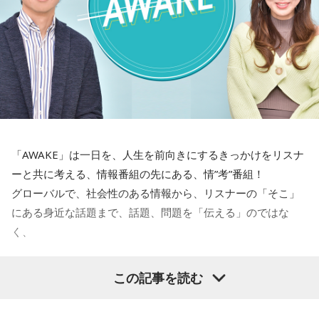
チェックする 「サマーソニック・ガイド2026」。
言と同じなわけです。強い経済成長と物価の安定の両立を目
水曜はTokyo Day-2（8月15日（土））のラインナップに注
指して適切に金融政策をやってください、政府の日本経済再
目！
興の経済政策の推進に一体となって取り組んでくださいとい
う同じ意味ですので、どんどん利上げしろというわけではな
＜8月13日(木)のTOPICS＞
いですね」
開催目前！今年25周年＆3日間開催〜サマソニの見どころを
チェックする 「サマーソニック・ガイド2026」。
「AWAKE」は一日を、人生を前向きにするきっかけをリスナ
木曜はTokyo Day-3（8月16日（日））のラインナップに注
ーと共に考える、情報番組の先にある、情”考”番組！
目！
グローバルで、社会性のある情報から、リスナーの「そこ」
にある身近な話題まで、話題、問題を「伝える」のではな
く、
とらえ、ほぐし、追求！その先を「共に考えていく」朝
この記事を読む
INTER X-PRESS
の“芯“番組です。
こだわりの選曲でお届けする洋楽専門プログラム。
寒さ厳しい朝を吹き飛ばす、熱く厚く圧いコミュニケーショ