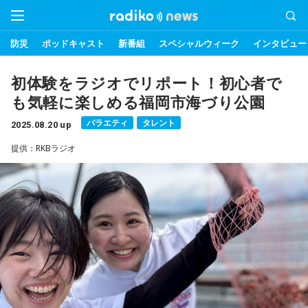
防災
ポッドキャスト
新番組
スペシャルウィーク
インタビュー
初体験をラジオでリポート！初心者で
も気軽に楽しめる福岡市海づり公園
バラエティ
タレント
2025.08.20 up
提供：RKBラジオ