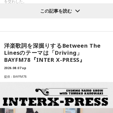
を交わした。
一蔵
「これね、楽しんでやってほしいなってものすごい思
この記事を読む
寺島「高市政権が閣議決定した消費税の減税方針が、日米関
う」
係の新たな火種に浮上してきたという日経新聞の記事です。
アメリカの政府高官が円安や金利上昇の抑制に向けて減税に
水谷
「そうですね」
疑問を呈したからだとしています。アメリカの政府高官は、
日本の消費税減税に言及。「選択肢は2つ。減税策を実施する
一蔵
「で、新しい風を持ってきてもらって。大先輩とかもい
洋楽歌詞を深掘りするBetween The
か、インフレ抑制策を実行するか。私なら後者を優先する」
ると思うんですけど、温かくこの子を迎えて、いい町内会に
Linesのテーマは「Driving」
と話したといいます。自民党内では、トランプ政権が積極財
していただければ」
BAYFM78『INTER X-PRESS』
政の修正を求めるシナリオを警戒する声が上がりました。閣
水谷
「素晴らしい」
僚経験者の一人は「アメリカが消費税の減税や歳出増にどれ
2026.08.07 up
ほど注文をつけるのか見極める必要がある」このように強調
提供：BAYFM78
一蔵
「この子のおかげで町内会行事のチラシ1枚、ビラ1枚、
したといいます。消費税減税が日米関係の新たな火種に浮上
変わると思うのよ」
という。アメリカの政府高官が言ったということなんです
が、これ、会田さんはどう捉えていらっしゃいますか？」
水谷
「そうですね。デザインとかも、ちょっと若々しくなっ
たりとかね」
会田「ベッセント財務長官のインタビューと、この誰だかよ