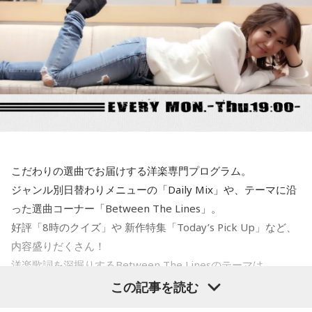
くわからない匿名の政府高官の発言が混ぜこぜになって、さ
一蔵
「そう。「これAIだ」とかさ。（笑） 他に色々苦労し
もベッセント財務長官が日本の消費減税に反対したかのよう
ている町内会もたくさんあると思うんですが、こういう町内
な印象を与える記事が掲載されて、今、大きな問題となって
会もあるんだよと。若い子がやったって、やる気さえあれば
います。この誰かよくわからないアメリカの政府高官ですと
いいんだって。周りが盛り立てていけば誰でもなれるし、近
か、匿名の閣僚経験者の発言というのは、それほど重要では
所の人と集まってお話しするっていうのもいいことだと思い
ないということです。重要であれば、しっかり名前を出して
ます。町内会文化はなくなってほしくないんで、なんだった
発言してくるはずですから、まったく問題にはならないと思
ら、こういう町内会にはワタシ、ノーギャラで落語やりに行
います」
きますから」
こだわりの選曲でお届けする洋楽専門プログラム。
寺島「ベッセント財務長官はどういったかと言いますと、こ
水谷
（笑）
ジャンル別日替わりメニューの「Daily Mix」や、テーマに沿
れはNHKによるんですが…NHKの独占インタビューだったよ
った選曲コーナー「Between The Lines」。
うな感じです。日米の金利差が円安の要因だと指摘される
一蔵
「もう言いましたよ。もうノーギャラでもいいぐらい。
好評「8時のクイズ」や 新作特集「Today’s Pick Up」など、
中、日銀が次の会合で利上げに踏み切るべきかと問われたの
もう盛り上げますよ、本当」
内容盛りだくさん！
に対し、ベッセント財務長官は具体的な政策の方向性への言
洋楽歌詞を深掘りするBetween The Linesのテーマは
及は避けつつ、「植田総裁とは15年以上の知り合いで、絶大
「Driving」。
この記事を読む
な信頼を寄せている。日本経済にとって最善の措置を講じる
と確信している」と述べたといいます。これまでベッセント