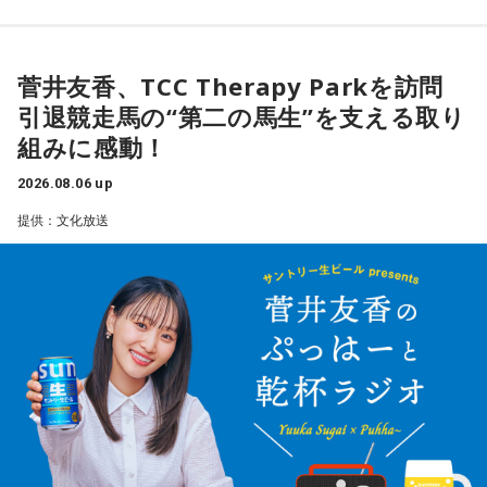
ジャンル別日替わりメニューの「Daily Mix」や、テー
ンを展開！
マに沿った選曲コーナー「Between The Lines」。
月曜日から木曜日はアーリーこと有馬隼人が担当していま
好評「8時のクイズ」や 新作特集「Today’s Pick Up」
す。
菅井友香、TCC Therapy Parkを訪問
など内容盛りだくさん！
金曜日担当DJはBAYFMでもおなじみの、柴田幸子。
引退競走馬の“第二の馬生”を支える取り
組みに感動！
毎週月～木曜日19:00～20:39
2026.08.06 up
DJ：門脇知子
＜8月10日(月)のTOPICS＞
提供：文化放送
mail:
ixp@bayfm.co.jp
山の日直前！登山芸人・桜花さんも登場！
時事問題から身近な話題、最新のスポーツニュースまでわか
X:
@BAYFMixp
／
#bayfmixp
りやすくアプローチします。
あなたの生活に気づきと目覚めをもたらす “アーリー” モーニ
月曜の放送をradikoで聴く
ング・プログラム。
メッセージは番組公式LINEから！
火曜の放送をradikoで聴く
水曜の放送をradikoで聴く
＜8月11日(火)のTOPICS＞
木曜の放送をradikoで聴く
まだまだ間に合う夏の旅行計画！