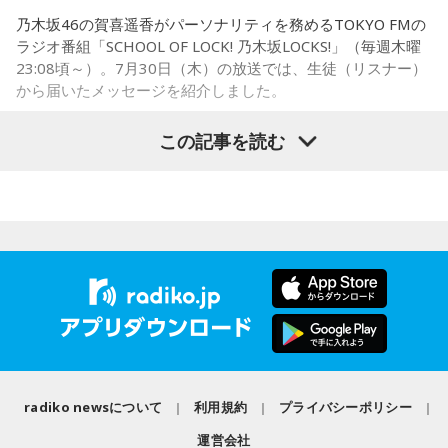
乃木坂46の賀喜遥香がパーソナリティを務めるTOKYO FMの
に動かすきっかけになったり、高い視点から景色を見ること
ラジオ番組「SCHOOL OF LOCK! 乃木坂LOCKS!」（毎週木曜
で自信や自己肯定感につながったりする姿を目にしていたと
23:08頃～）。7月30日（木）の放送では、生徒（リスナー）
いう。
から届いたメッセージを紹介しました。
今回の訪問を通じて、馬が競技や競走だけではなく、さまざ
この記事を読む
まな形で人を支える存在であることを改めて感じた菅井。
乃木坂46の賀喜遥香
「いろいろな形で人を助けてくれる馬たちが今後もいろいろ
な場所で幸せに暮らせるようになったらいいな」と願いを語
「私は『真夏の全国ツアー2026』大阪公演2日目に参加しま
った。
した！ 偶然にも遥香先生と髪型がお揃いで、それだけでもす
ごくうれしかったし、かわいい遥香先生も、かっこいい遥香
先生もたくさん観ることができて、大満足のライブでした！
アンコールのときに披露していた『551蓬莱』のCMのモノマ
ネも関西ならではで、私も昔から観ていたので、とても楽し
くて全力で参加しました（笑）。ツアーも残り少なくなって
きましたが、体調に気を付けて最後まで駆け抜けてくださ
い！ ずっとずっと大好きです！」（兵庫県 20歳）
radiko newsについて
利用規約
プライバシーポリシー
運営会社