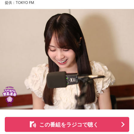
提供：TOKYO FM
る道を探すなど、馬たちの“第二の馬生”を支えている。
施設で話を聞いた菅井は、「そういう場所があってよかった
な、素晴らしい素敵な取り組みだなと実際に行かせていただ
いて思いました」と感想を述べ、競走生活を終えた馬たちが
新たな役割を得られる環境の大切さを実感したという。
また、菅井は競馬の仕事をきっかけにTCCの活動を知ったそ
うで、東京都内にある「BafunYasai TCC CAFE」にも訪れた
ことがあるという。そこで新鮮な野菜を味わったり馬関連グ
ッズを購入した経験を紹介し、店舗での利用が馬たちの支援
につながることから、興味を持った人へ足を運ぶことを呼び
かけた。
さらに、ホースセラピーについても自身の経験を交えて語っ
この番組をラジコで聴く
た。大学時代に所属していた馬術部では、地域の子どもたち
を招いた体験会が行われており、馬に乗ることで身体を自然