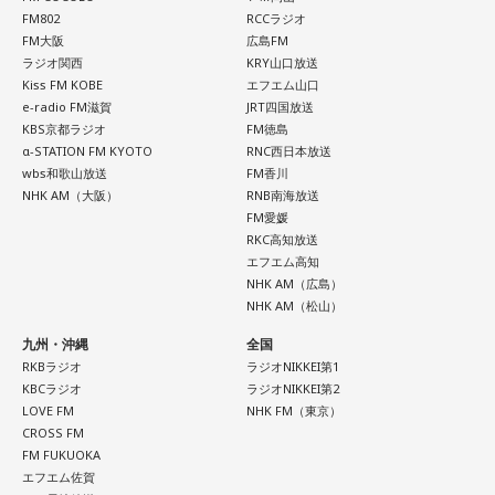
番組名：SCHOOL OF LOCK!
FM802
RCCラジオ
パーソナリティ：アンジー校長（アンジェリーナ1/3・
FM大阪
広島FM
Gacharic Spin）、たんぼ教頭（溝上たんぼ）
ラジオ関西
KRY山口放送
放送日時：月曜～木曜 22:00～23:55／金曜 22:00～22:55
Kiss FM KOBE
エフエム山口
番組Webサイト：
https://www.tfm.co.jp/lock/
e-radio FM滋賀
JRT四国放送
番組公式X：
@sol_info
KBS京都ラジオ
FM徳島
α-STATION FM KYOTO
RNC西日本放送
wbs和歌山放送
FM香川
NHK AM（大阪）
RNB南海放送
FM愛媛
RKC高知放送
エフエム高知
NHK AM（広島）
NHK AM（松山）
九州・沖縄
全国
RKBラジオ
ラジオNIKKEI第1
KBCラジオ
ラジオNIKKEI第2
LOVE FM
NHK FM（東京）
CROSS FM
FM FUKUOKA
エフエム佐賀