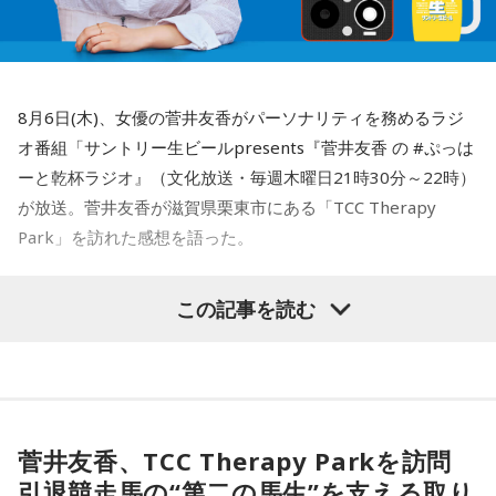
航空・旅行アナリストの鳥海高太朗さんをゲストにお得旅行
情報をお届けします
8月6日(木)、女優の菅井友香がパーソナリティを務めるラジ
オ番組「サントリー生ビールpresents『菅井友香 の #ぷっは
＜8月12日(水)のTOPICS＞
ーと乾杯ラジオ』（文化放送・毎週木曜日21時30分～22時）
アーリー選曲✕アナログタロウの初コラボ！
が放送。菅井友香が滋賀県栗東市にある「TCC Therapy
放送1400回記念！
Park」を訪れた感想を語った。
オールアーリー選曲✕アナログタロウの初コラボ！
アーリーが選んだ曲をアナログタロウが80年代の歌番組風に
-「素晴らしい素敵な取り組み」-
曲紹介！
この記事を読む
菅井は、カンテレ競馬のYouTubeチャンネルで投稿されてい
＜8月13日(木)のTOPICS＞
る「菅井友香のウマ友になってくれませんか？」の動画撮影
ニュース揉みほぐし
でTCC Therapy Parkを訪問。「ずっと行きたかった場所だっ
ウィークリー・フィナンシャ・ライフ〜髙塚社長こどもお金
た」と喜びを語った。
相談室
菅井友香、TCC Therapy Parkを訪問
有馬隼人
引退競走馬の“第二の馬生”を支える取り
TCC Therapy Parkは「馬を救い、人を助ける」をコンセプト