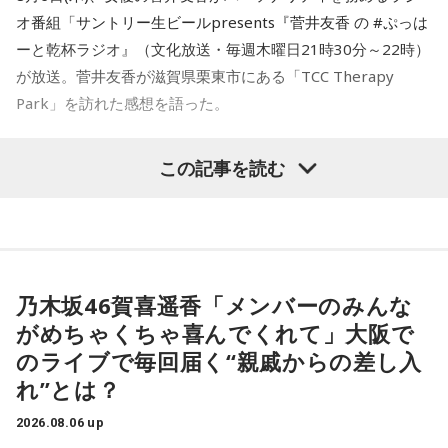
かけた。
DJ：有馬隼人（月～木曜日担当）/柴田幸子(金
オ番組「サントリー生ビールpresents『菅井友香 の #ぷっは
ーと乾杯ラジオ』（文化放送・毎週木曜日21時30分～22時）
曜日担当)
さらに、ホースセラピーについても自身の経験を交えて語っ
が放送。菅井友香が滋賀県栗東市にある「TCC Therapy
mail:
awake@bayfm.co.jp
た。大学時代に所属していた馬術部では、地域の子どもたち
Park」を訪れた感想を語った。
を招いた体験会が行われており、馬に乗ることで身体を自然
X:
＠AWAKE_again
／
#あうぇいく
に動かすきっかけになったり、高い視点から景色を見ること
-「素晴らしい素敵な取り組み」-
で自信や自己肯定感につながったりする姿を目にしていたと
この記事を読む
月曜の放送を聴く
いう。
菅井は、カンテレ競馬のYouTubeチャンネルで投稿されてい
る「菅井友香のウマ友になってくれませんか？」の動画撮影
今回の訪問を通じて、馬が競技や競走だけではなく、さまざ
火曜の放送を聴く
でTCC Therapy Parkを訪問。「ずっと行きたかった場所だっ
まな形で人を支える存在であることを改めて感じた菅井。
た」と喜びを語った。
「いろいろな形で人を助けてくれる馬たちが今後もいろいろ
乃木坂46賀喜遥香「メンバーのみんな
水曜の放送を聴く
な場所で幸せに暮らせるようになったらいいな」と願いを語
がめちゃくちゃ喜んでくれて」大阪で
TCC Therapy Parkは「馬を救い、人を助ける」をコンセプト
った。
のライブで毎回届く“親戚からの差し入
に、競走馬として活躍した後、ケガやさまざまな事情によっ
木曜の放送を聴く
れ”とは？
て引退を余儀なくされた馬たちの新たな居場所を提供する施
設。引退後すぐに次の活躍先が決まらない馬たちの受け皿と
2026.08.06 up
金曜の放送を聴く
して、全国の乗馬施設に繋げたり、ホースセラピーで活躍す