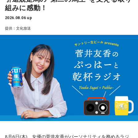
組みに感動！
に、競走馬として活躍した後、ケガやさまざまな事情によっ
て引退を余儀なくされた馬たちの新たな居場所を提供する施
2026.08.06 up
＜8月14日(金)のTOPICS＞
設。引退後すぐに次の活躍先が決まらない馬たちの受け皿と
提供：文化放送
して、全国の乗馬施設に繋げたり、ホースセラピーで活躍す
Coming Soon…
る道を探すなど、馬たちの“第二の馬生”を支えている。
#あうぇいく でつぶやく
施設で話を聞いた菅井は、「そういう場所があってよかった
な、素晴らしい素敵な取り組みだなと実際に行かせていただ
いて思いました」と感想を述べ、競走生活を終えた馬たちが
新たな役割を得られる環境の大切さを実感したという。
AWAKE
また、菅井は競馬の仕事をきっかけにTCCの活動を知ったそ
一日を、人生を前向きにするきっかけをリスナーと共に
うで、東京都内にある「BafunYasai TCC CAFE」にも訪れた
考える、情報番組の先にある、BAYFM 朝の情”考”番
ことがあるという。そこで新鮮な野菜を味わったり馬関連グ
組！
ッズを購入した経験を紹介し、店舗での利用が馬たちの支援
につながることから、興味を持った人へ足を運ぶことを呼び
毎週月～金曜日6:00～8:57
8月6日(木)、女優の菅井友香がパーソナリティを務めるラジ