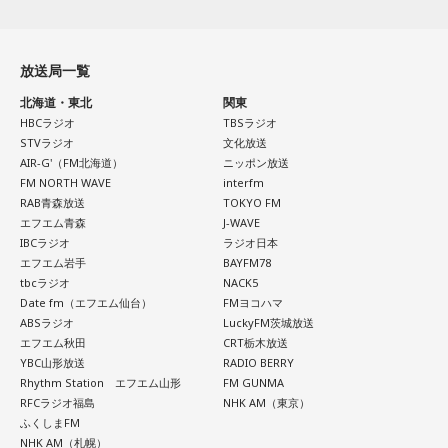
◆「真夏の全国ツアー2026」大阪公演裏話
賀喜：大阪公演2日目の私は、横結びみたいなサイドテールに
してみたんです。それがリスナーちゃんも意図せずというか
放送局一覧
お揃いだったんだね！ うれしい～！
北海道・東北
関東
HBCラジオ
TBSラジオ
私も生まれたところが大阪なので、大阪でのライブは特別な
STVラジオ
文化放送
んですよ。家族や親戚も観に来てくれていて、それもうれし
AIR-G'（FM北海道）
ニッポン放送
かったから頑張れたし、「551」も食べたし（笑）。あと、
FM NORTH WAVE
interfm
たこ焼きも「りくろーおじさんの店」のチーズケーキも食べ
RAB青森放送
TOKYO FM
た！
エフエム青森
J-WAVE
IBCラジオ
ラジオ日本
それに、いつも大阪でライブをするとき、私の親戚の皆さん
エフエム岩手
BAYFM78
tbcラジオ
NACK5
がぶどうの差し入れをしてくれるの。それも食べた！ メンバ
Date fm（エフエム仙台）
FMヨコハマ
ーのみんながめちゃくちゃ喜んでくれて、楽しかったな～！
ABSラジオ
LuckyFM茨城放送
エフエム秋田
CRT栃木放送
大阪公演の前の日もお仕事だったんですけど、そのお仕事が
YBC山形放送
RADIO BERRY
終わったらすぐ大阪に帰って、ちょっとだけ（愛猫の）まろ
Rhythm Station エフエム山形
FM GUNMA
んにも会えたんですよ。それで、その次の日にライブをし
RFCラジオ福島
NHK AM（東京）
て、家族が観に来てくれて、帰ったという大阪ライフでした
ふくしまFM
ね。
NHK AM（札幌）