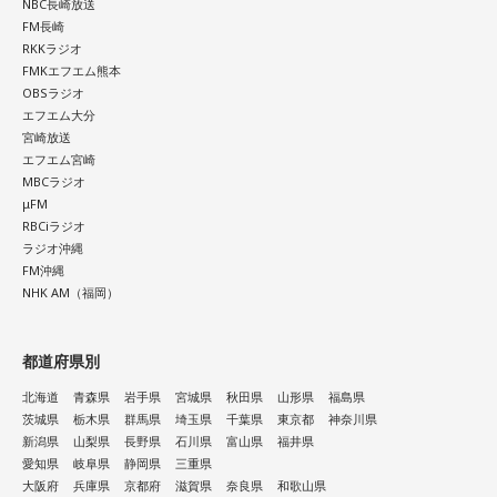
NBC長崎放送
FM長崎
RKKラジオ
FMKエフエム熊本
OBSラジオ
エフエム大分
宮崎放送
エフエム宮崎
MBCラジオ
μFM
RBCiラジオ
ラジオ沖縄
FM沖縄
NHK AM（福岡）
都道府県別
北海道
青森県
岩手県
宮城県
秋田県
山形県
福島県
茨城県
栃木県
群馬県
埼玉県
千葉県
東京都
神奈川県
新潟県
山梨県
長野県
石川県
富山県
福井県
愛知県
岐阜県
静岡県
三重県
大阪府
兵庫県
京都府
滋賀県
奈良県
和歌山県