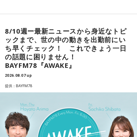
長官は円安で日本国債が売られて長期金利が急激に上昇する
＜8月10日(月)のTOPICS＞
ことがアメリカの長期金利などに及ぼす影響を警戒してきま
した。で、「重要なことは、長年にわたって日本国債が世界
米音楽界を代表するマルチ・アーティスト、NE-YO。
8/10週ー最新ニュースから身近なトピ
の金利の基準となってきたことであり、その機能が失われつ
R&Bとモダン・カントリーの融合にトライした新作
ックまで、世の中の動きを出勤前にい
つあるというような認識が広まれば、市場にとって好ましく
『HIGHWAY 79』を特集。
ち早くチェック！ これできょう一日
ない混乱を招くことになる」と語り、その上で「日米の当局
は、日本国債が非常に安全で健全な資産であるという見解で
の話題に困りません！
＜8月11日(火)のTOPICS＞
完全に一致している」と強調しました。これとごっちゃにな
BAYFM78『AWAKE』
ってるということなんですかね？」
開催間近！今年25周年＆3日間開催〜サマソニの見どころを
2026.08.07 up
チェックする 「サマーソニック・ガイド2026」。
提供：BAYFM78
会田「決して利上げをどんどんやれと言ってるのではないわ
火曜はTokyo Day-1（8月14日（金））のラインナップに注
けです。ベッセント財務長官のインタビューの趣旨として
目！
は、高市政権の経済政策を支持します、と。投資を拡大する
という政策を支持しますというのが総論なわけです。となれ
＜8月12日(水)のTOPICS＞
ば、その高市政権の経済政策を推進するように、日銀も適切
な金融政策をやってくださいと言ってるわけですから、ベッ
開催間近！今年25周年＆3日間開催〜サマソニの見どころを
セントさんの発言というのは、日本の政府の日銀に対する発