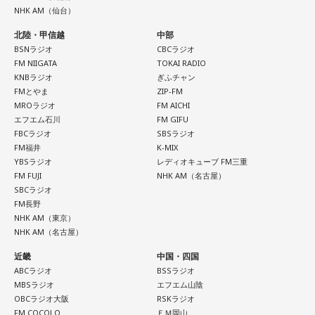
NHK AM（仙台）
「551」のCMのモノマネもやらせていただいたんですよ。
北陸・甲信越
中部
「551の豚まんがあるとき？ ないとき？」っていうCMがある
BSNラジオ
CBCラジオ
んですけど、それの乃木坂46バージョンをみんなでやりたく
FM NIIGATA
TOKAI RADIO
て、「私が『乃木坂があるとき！』って言ったら喜んで、
KNBラジオ
ぎふチャン
『乃木坂がないとき……』って言ったら悲しんでください！」
FMとやま
ZIP-FM
っていうのをアンコールでやったんです（笑）。
MROラジオ
FM AICHI
エフエム石川
FM GIFU
リスナーちゃんはそのことを言ってくれていて、それも楽し
FBCラジオ
SBSラジオ
FM福井
K-MIX
かった！ 私も大阪に行く前から「みんなでやれたら楽しいだ
YBSラジオ
レディオキューブ FM三重
ろうな」と思っていたから、そういうこともできて楽しかっ
FM FUJI
NHK AM（名古屋）
たですね！ 来てくれてありがとう！
SBCラジオ
FM長野
----------------------------------------------------
NHK AM（東京）
この日の放送をradikoタイムフリーで聴く
NHK AM（名古屋）
※放送エリア外の方は、プレミアム会員の登録でご利用いた
近畿
中国・四国
だけます。
ABCラジオ
BSSラジオ
----------------------------------------------------
MBSラジオ
エフエム山陰
OBCラジオ大阪
RSKラジオ
＜番組概要＞
FM COCOLO
ＦＭ岡山