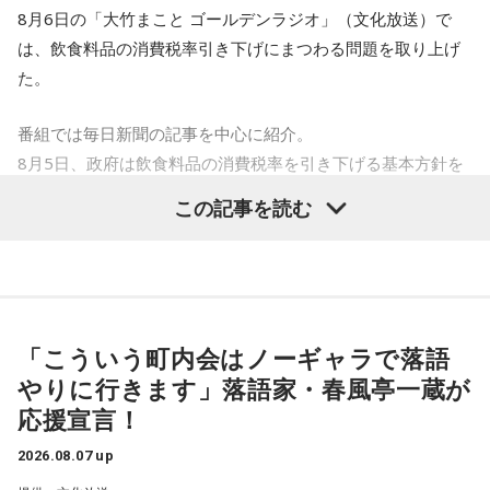
8月6日の「大竹まこと ゴールデンラジオ」（文化放送）で
は、飲食料品の消費税率引き下げにまつわる問題を取り上げ
た。
番組では毎日新聞の記事を中心に紹介。
8月5日、政府は飲食料品の消費税率を引き下げる基本方針を
閣議決定した。
この記事を読む
これは2027年4月から2年限定となるが、現行の8％（軽減税
率）から1％に引き下げるというもの。
青木理
「そもそも高市首相は、選挙のときに突然『消費税の
減税は私の悲願だ』とおっしゃられましたけど、いつ悲願に
「こういう町内会はノーギャラで落語
なったのかもよくわかない」
やりに行きます」落語家・春風亭一蔵が
金子勝
「だって昔のブログでは、消費税の減税を批判してた
応援宣言！
んですから」
2026.08.07 up
1989年の導入以来、消費税の減税は初めてのこと。年約は5