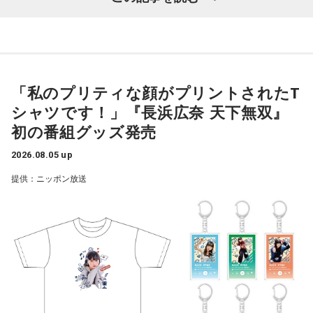
鈴木敏夫（文化放送解説委員）
「自民党は、きょう開いた臨
【6位】魚座（うお座）
時の総務会で、飲食料品の消費税率、来年4月から2年間にわ
気分転換が必要な日。ちょっとした物足りなさを感じるかも
たって、いまの8%から1%に引き下げる基本方針案を了承し
しれませんが、それは次のステップに進む合図。新しい楽し
ました（後に閣議決定）。1989年の消費税導入後、税率引き
みを探すつもりで、普段行かない場所や触れないジャンルに
下げは初めてとなります」
手を伸ばしましょう。こしょうやワサビなど、ピリッとした
「私のプリティな顔がプリントされたT
スパイスが◎。
シャツです！」『長浜広奈 天下無双』
長野智子
「結局、財源もハッキリしないままでいます」
【7位】獅子座（しし座）
初の番組グッズ発売
仕事やキャリアに対してじっくり向き合うと良い日。成果を
鈴木
「鈴木（俊一）幹事長も言っていましたね。明示しなが
2026.08.05 up
急ぐよりも、今あるものをしっかり守り固めることを意識し
ら話してください、と」
ましょう。出費を抑えたいなら、必要かどうかを一晩寝かせ
提供：ニッポン放送
てから決めるくらいの慎重さを。近くの神社にお参りすると
気持ちが整いそう。
佐藤治彦
「党としては賛成していませんよ、という、におい
がプンプンする発言でしたね。政府で財源のことは手当をし
【8位】双子座（ふたご座）
てくださいね、ということですよね。でも財源についてはま
心の奥にしまっていたものが浮かび上がりやすい日。過去の
だきちんとしたものは出ていません」
人間関係や手放したはずの気持ちが顔を出すかもしれません
が、無理に蓋をしなくて大丈夫。今の自分として受け止め直
すことで、気持ちが軽くなりそうです。お寺に足を運ぶと心
長野
「租税特別措置や補助金の見直しをして、という感じが
が静まるはず。