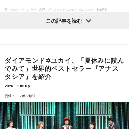
石川みゆきアナウンサー、寿理、ダイアモンド✡ユカイ、山口ひろみ、中山秀征
この記事を読む
今回のゲストは、ダイアモンド✡ユカイさん、山口ひろみさ
ん、寿理さんです。
山口ひろみ
オープニングで、恩師・北島三郎さんの『竹』を山口ひろみ
ダイアモンド✡ユカイ、「夏休みに読ん
さんに歌っていただきました。
でみて」世界的ベストセラー『アナス
タシア』を紹介
山口ひろみさんは、大阪市出身。2002年、『いぶし銀』でデ
2026.08.05 up
ビュー。今年、デビュー25周年を迎えられました。
提供：ニッポン放送
「今回、『竹』を選んだのは、北島先生の弟子として入門し
た頃、ご自宅を掃除しながら鼻歌で歌っていたら、北島先生
に聴かれてしまった思い出の曲だからです。それまで弟子入
りしてもレッスンはなかったのですが、これをきっかけにレ