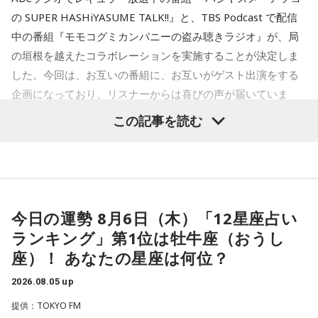
（笑）」「ガラケーに戻そう（笑）」と笑い合いながら、便
した。森下さんは、1990年に日本で制作されたアニメーショ
の SUPER HASHiYASUME TALK!!』と、TBS Podcast で配信
利になった現代だからこそ失われたワクワク感について語り
ンがきっかけとなり、フィンランドでも国民的な存在になっ
合いました。
中の番組『モモコグミカンパニーの盗み聴きラジオ』が、局
たと説明しました。
の垣根を越えたコラボレーションを実施することが決定しま
最後に、きゃりーは「めちゃくちゃ面白い人ですね、びっく
ムーミン作品の魅力については、「一人ひとりの個性が際立
した。今回は、お互いの番組に、お互いがゲスト出演をする
りしました。レイジくんにLINEします（笑）」とゆとりくん
っている」と語ります。「みんな変わっているのに、嫌な奴
企画になっており、リスナーからは喜びの声が届いていま
との対談を振り返り、2週にわたるゲスト出演を締めくくりま
が1人もいないんですよ」と表現し、多様な個性をそのまま受
した。
す。
この記事を読む
け入れる世界観が作品の大きな魅力だと話しました。
----------------------------------------------------
自身がムーミンに惹かれた理由は、「好きに読みなさい。あ
この日の放送をradikoタイムフリーで聴く
なたの自由に」という作品の姿勢でした。作者の意図を押し
※放送エリア外の方は、プレミアム会員の登録でご利用いた
付けず、読み手に委ねる世界観に魅了され、フィンランドへ
だけます。
の興味を深めたと振り返ります。現地で暮らすなかでも、
----------------------------------------------------
人々は周囲の目を気にし過ぎず、自分らしく生きていると感
今日の運勢 8月6日（木）「12星座占い
じ、「いい大人にならないといけない」という自身の思い込
ランキング」第1位は牡牛座（おうし
＜番組概要＞
みが外れたと語りました。
番組名：CHINTAI presents きゃりーぱみゅぱみゅ Chapter
座）！ あなたの星座は何位？
#0 ～Touch Your Heart～
番組のテーマである「手紙」にちなみ、森下さんは、美しい
2026.08.05 up
放送日時：毎週日曜 12:30～12:55
景色を誰かと共有したいときに手紙を書くことが多いと話し
パーソナリティ：きゃりーぱみゅぱみゅ
提供：TOKYO FM
ます。トーベ・ヤンソンが夏を過ごした群島で、海を眺めな
番組Webサイト：
https://www.tfm.co.jp/heart/