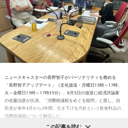
【3位】山羊座（やぎ座）
ワクワクに素直になれる日。趣味やクリエイティブなことに
時間を使うと、大きな達成感が得られそう。恋愛面でも新鮮
な展開が期待できるタイミングなので、気になる人がいるな
ら積極的に声をかけて。川べりを散歩すると気持ちがリフレ
ッシュできそう。
【4位】蟹座（かに座）
人の輪が広がる日。交流会やイベント、SNSでのつながりな
ど、いつもより少し広い世界に飛び込んでみると面白い出会
いがありそうです。フットワークは軽く、でも判断は慎重に
するのがポイント。ふと空を見上げると、良いアイデアが降
ニュースキャスターの長野智子がパーソナリティを務める
りてくるかも。
「長野智子アップデート」（文化放送・月曜日15時～17時、
【5位】蠍座（さそり座）
火～金曜日15時～17時35分）、8月5日の放送に経済評論家
人付き合いを丁寧に扱うと良い日。パートナーや仕事相手と
の佐藤治彦が出演。「消費税減税をめぐる疑問」と題し、自
の間に、小さなすれ違いが起きるかも。理想を押しつけず、
民党が来年4月から2年間、引き下げる方針という飲食料品の
相手の話に耳を傾ければ関係がなめらかになるはずです。歯
消費税減税について解説した。
のケアをいつもより丁寧にすると、気持ちがシャキッとする
はず。
この記事を読む