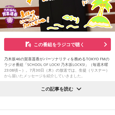
半分まで湯の花トンネルに入ったところで、急停車しまし
た。
「機銃掃射だ！」
そんな叫びと悲鳴が同時に響き渡り、ギューンブルブルブル
この番組をラジコで聴く
とすさまじい音が迫ります。アメリカ軍のP51・ムスタング
数機が低空で接近、満員の「419列車」に向かって、何度も
乃木坂46の賀喜遥香がパーソナリティを務めるTOKYO FMの
何度も容赦なく銃弾を撃ち込んできたのです。数分前まで、
ラジオ番組「SCHOOL OF LOCK! 乃木坂LOCKS!」（毎週木曜
日曜昼下がりの穏やかだった車内は、あちこちからうめき声
23:08頃～）。7月30日（木）の放送では、生徒（リスナー）
が聞こえ、人が折り重なるように倒れて、一面、血の海と化
から届いたメッセージを紹介していきました。
しました。
この記事を読む
中央本線を走る特急「あずさ」
乃木坂46の賀喜遥香
この銃撃で亡くなった方は、警視庁の公式発表で52名。大半
の方が即死とみられ、地元の方によって、現場近くで荼毘に