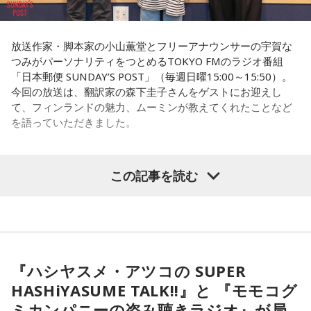
去年の慰霊の集いに参列された、列車の車掌として乗務して
一方のゆとりくんも、きゃりーについて「物心ついたときか
いた女性の方のお孫さんがおっしゃった言葉を胸に刻みたい
らスターでした」と笑顔で答えます。同世代で誕生日も11カ
と思います。
放送作家・脚本家の小山薫堂とフリーアナウンサーの宇賀な
月違いという共通点に加え、10代向けカルチャー・ファッシ
つみがパーソナリティをつとめるTOKYO FMのラジオ番組
ョン誌「HR」の同じ号に掲載されていたことも判明し、2人
「日本郵便 SUNDAY’S POST」（毎週日曜15:00～15:50）。
は当時を懐かしく振り返ります。ゆとりくんは「僕はスナッ
「祖母は亡くなるまでずっと、『あの時、列車を発車させな
今回の放送は、翻訳家の森下圭子さんをゲストにお迎えし
プの1人みたいな感じでしたけど、きゃりーさんは表紙。ずっ
ければよかった……』そう言っていました」
て、フィンランドの魅力、ムーミンが教えてくれたことなど
とスターでした」と語り、「同じ雑誌に出ていたってことで
を語っていただきました。
すね」ときゃりーも笑顔を見せました。
改めて株式会社yutoriについて聞かれると、ゆとりくんは現
在約30のブランドを展開し、全国に約60店舗を構えているこ
この記事を読む
（左から）パーソナリティの小山薫堂、森下圭子さん、宇賀
とを紹介。ストリートブランドだけでなく、パジャマやレデ
なつみ
ィース・メンズブランド、さらにはプチプラコスメまで幅広
く手がけていると説明します。きゃりーも、その規模の大き
さに思わず「すごい！」を連発。「それは千原さんもすごい
◆ムーミンが導いたフィンランド暮らし
って言うわ（笑）」と納得の様子でした。
『ハシヤスメ・アツコの SUPER
森下圭子さんは、ムーミン研究をきっかけに1994年にフィン
◆「会社は宇宙なんですよ」社長だからこそ見える景色
ランドへ渡りました。大学時代に作品を読み返した際、「な
HASHiYASUME TALK!!』と 『モモコグ
んて前衛的な文学なんだろう」と衝撃を受け、その背景にあ
企業理念として掲げる「ハグレモノをツワモノに」につい
ミカンパニーの盗み聴きラジオ』が局