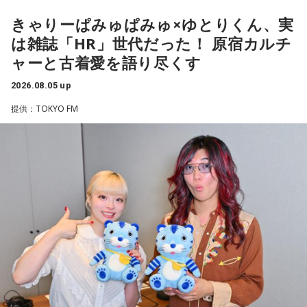
＜生徒からのメッセージ＞
付されたといいます。
「遥香先生にお知らせです！ 私は、夏休みに恋人と初めて2
きゃりーぱみゅぱみゅ×ゆとりくん、実
人で東京に行きます。ディズニーに行く予定ですが、お互い
は雑誌「HR」世代だった！ 原宿カルチ
「実は列車銃撃の調査を始めた頃、犠牲となった方で、お名
に乃木坂46が好きなので、もし『真夏の全国ツアー2026』東
ャーと古着愛を語り尽くす
前が分かっていたのは、わずかお一人だったんです」
京公演が当たれば、遥香先生のタオルを持って観に行きま
す！」（大阪府 19歳）
2026.08.05 up
そう話すのは、八王子市在住の齊藤勉さん、68歳。現在、
提供：TOKYO FM
◆当たりますように♡
「いのはなトンネル列車銃撃遭難者慰霊の会」の会長を務め
ていらっしゃいます。
賀喜：夏休みに恋人と東京に行くっていいね！ でも、夏のデ
ィズニーは暑いよ～。昔、私も夏に行ったことがあるけど、
ディズニーって基本外だから、めちゃくちゃ暑いんだよね。
齊藤さんは23歳の時、市が行った「八王子の空襲と戦災の記
日陰に入ったとしても、まあ知れてるじゃない（笑）？ せっ
録」の編集に関わったことで、戦没者のご遺族の方とお逢い
かくかわいくして恋人と来たのに、汗でびちゃびちゃになっ
して、戦争体験の聞き取り調査を行うようになりました。た
て「前髪が崩れちゃった……」ってなっちゃうかもしれない。
だ、普通の空襲は、家の場所を調べれば、お住まいになって
いた人が分かりますが、列車の乗客は、たまたま乗り合わせ
だから、ちゃんと暑さ対策グッズをいろいろ持って行ったほ
うがいいよ！ ハンディファンとか、タオルとか、持っていく
た人ばかりで、調査は困難を極めたんですね。
んだよ！ 熱中症になっちゃうからね。
そこで、齊藤さんをはじめ本の編集委員の皆さんは、新聞や
当たったら神宮公演も観に来てくれるみたいだけど、神宮も