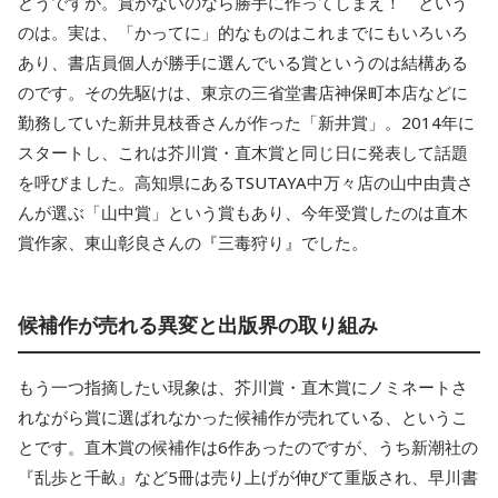
どうですか。賞がないのなら勝手に作ってしまえ！ という
のは。実は、「かってに」的なものはこれまでにもいろいろ
あり、書店員個人が勝手に選んでいる賞というのは結構ある
のです。その先駆けは、東京の三省堂書店神保町本店などに
勤務していた新井見枝香さんが作った「新井賞」。2014年に
スタートし、これは芥川賞・直木賞と同じ日に発表して話題
を呼びました。高知県にあるTSUTAYA中万々店の山中由貴さ
んが選ぶ「山中賞」という賞もあり、今年受賞したのは直木
賞作家、東山彰良さんの『三毒狩り』でした。
候補作が売れる異変と出版界の取り組み
もう一つ指摘したい現象は、芥川賞・直木賞にノミネートさ
れながら賞に選ばれなかった候補作が売れている、というこ
とです。直木賞の候補作は6作あったのですが、うち新潮社の
『乱歩と千畝』など5冊は売り上げが伸びて重版され、早川書