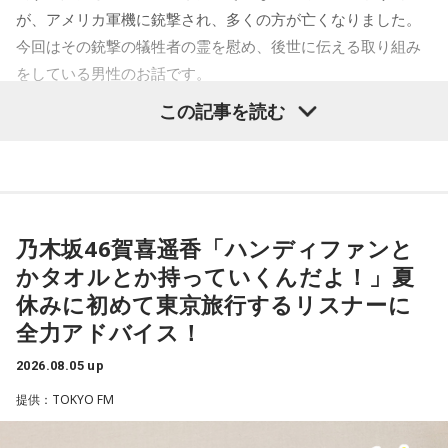
が、アメリカ軍機に銃撃され、多くの方が亡くなりました。
今回はその銃撃の犠牲者の霊を慰め、後世に伝える取り組み
をしている男性のお話です。
この記事を読む
齊藤勉さん
それぞれの朝は、それぞれの物語を連れてやってきます。
東京・新宿から甲州・信州を目指す、中央線特急の「あず
乃木坂46賀喜遥香「ハンディファンと
さ」号、「かいじ」号。列車が、大きな天狗の像がある高尾
かタオルとか持っていくんだよ！」夏
駅のホームを横目に通過すると、車窓は一気に山深くなり、
休みに初めて東京旅行するリスナーに
小仏峠に向けて登り坂をぐいぐいと登っていきます。その最
全力アドバイス！
初にくぐるトンネルの名前を「湯の花トンネル」といいま
す。
2026.08.05 up
提供：TOKYO FM
いまから81年前、1945年8月5日は晴天に恵まれた日曜日で
した。中央本線は、3日前の八王子空襲で大きな被害を受け、