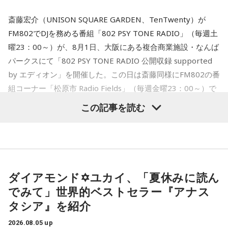
ての活動もしており、芸能関係者からの依頼も多い。
税、飲食料品について2年間0にする、と公約にしたから、と
可愛い顔が大きくプリントされたTシャツに個性溢れるサムネ
Webサイト：
https://selene-uranai.com/
いうことですよね」
斎藤宏介（UNISON SQUARE GARDEN、TenTwenty）が
YouTube：
https://youtu.be/UHrZuZcHTj4
イルのアクキーが完成してます♡
FM802でDJを務める番組「802 PSY TONE RADIO」（毎週土
購入したら周りの人に自慢してください。
鈴木
「古川（禎久）さん、言っていましたね。総務会では了
曜23：00～）が、8月1日、大阪にある複合商業施設・なんば
承していません、公約ではありません、と」
パークスにて「802 PSY TONE RADIO 公開収録 supported
by エディオン」を開催した。この日は斎藤同様にFM802の番
■『オールナイトニッポンPODCAST 長浜広奈 天下
佐藤
「だから公約じゃないんですよ。高市さんが国民会議の
組コーナー「松原市 Radio Fields」（毎週金曜23：00～）で
無双』 番組グッズ概要
結果を経て、と言う。だから国民会議で『給付付き税額控除
DJを担当するflumpoolの山村隆太がゲストとして登場。同じ
この記事を読む
のほうを優先させましょう』という結論が出たら、それに乗
1985年生まれ、かつメジャーデビュー同期、さらに昨年
「顔無双Tシャツ」 サイズ：S・M・L・XL 4,500円（税
るだろう、思っていた。だけどここにきて、自分の支持率が
「FM802 ROCK FESTIVAL RADIO CRAZY 2025」でも共演を
込）
下がったから、何か一発、打たなければいけないと思って強
果たしたFM802 DJ仲間の2人が、この日限りのトークと弾き
「天下無双アクリルキーホルダー」 全6種（うち1種シークレ
引にやったのだろう、と。さらに消費税を下げる、というこ
語りを繰り広げた貴重な約45分間を紹介する。
ット） ランダム販売 1,000円（税込）
とを発表するときのために、協調介入もずっととっておいた
※寸法は販売サイトでご確認ください。
ダイアモンド✡ユカイ、「夏休みに読ん
わけでしょう」
でみて」世界的ベストセラー『アナス
＜販売期間＞
タシア』を紹介
長野
「そのタイミングでしたね」
8月5日（水）18：00～8月23日（日）23：59 まで「長浜広
2026.08.05 up
奈 天下無双【オールナイトニッポンPODCAST】 オフィシャ