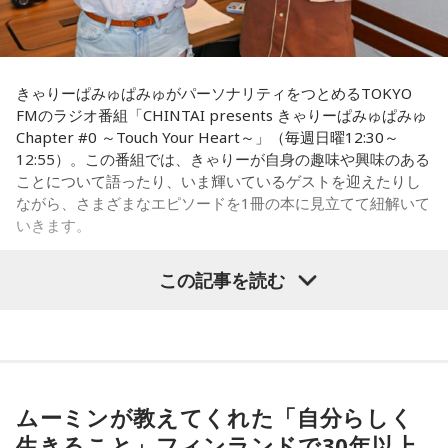
テレビなどの協力を得て、ときには、新聞に「尋ね人」の広
暑いからね（笑）。恋人と2人で観に来てくれたのに、暑くて
告も出しながら、列車に乗っていた人を探しました。まだ新
汗をかいて「前髪がなくなっちゃった……」ってなっちゃうか
もしれないから（笑）。対策グッズを持ってきてね！ 私の名
聞やテレビの影響力が強かった時代、終戦40年を前に、健在
前タオルと一緒に汗拭き用のタオルも持ってきて（笑）。
きゃりーぱみゅぱみゅがパーソナリティをつとめるTOKYO
のご遺族も多く、次から次へと名乗り出ていらして、およそ8
FMのラジオ番組「CHINTAI presents きゃりーぱみゅぱみゅ
割の亡くなった方のお名前が判明しました。
「当たったら」だもんね、来てくれたらいいな……当たれ
Chapter #0 ～Touch Your Heart～」（毎週日曜12:30～
（笑）！ だって、2人で来てほしいもん。もしディズニーに
12:55）。この番組では、きゃりーが自身の趣味や興味のある
行けて、ライブにも行けたときはまた教えてね！ 当たります
いのはな慰霊碑
ことについて語ったり、いま輝いているゲストを迎えたりし
ように♡
ながら、さまざまなエピソードを1冊の本に見立てて紐解いて
合わせて、地元の皆さんからもこの悲惨な銃撃を語り継いで
いきます。
----------------------------------------------------
いこうと慰霊の会が発足。毎年8月5日に追悼行事が行われる
この日の放送をradikoタイムフリーで聴く
8月2日（日）放送のゲストは、「ハグレモノをツワモノに」
ようになりました。1992年には、地元のロータリークラブの
この記事を読む
※放送エリア外の方は、プレミアム会員の登録でご利用いた
を企業理念に掲げる株式会社yutori 代表取締役社長の片石貴
ご協力で犠牲となった方のお名前が刻まれた石碑が作られ、
だけます。
展さん（通称・ゆとりくん）。原宿カルチャーをともに歩ん
調査も40年以上にわたって、地道に続けてきました。
----------------------------------------------------
できた同世代の2人は、初対面とは思えないほど息の合ったト
ークを繰り広げました。
＜番組概要＞
その甲斐あって、一昨年・去年と、新たに犠牲となったお二
番組名：SCHOOL OF LOCK!
人の方のお名前が分かり、石碑にもお名前が刻まれました。
ムーミンが教えてくれた「自分らしく
パーソナリティ：アンジー校長（アンジェリーナ1/3・
ご遺族の方も80年の時を経て、「ようやくホッとした」とお
（左から）パーソナリティのきゃりーぱみゅぱみゅ、株式会
Gacharic Spin）、たんぼ教頭（溝上たんぼ）
生きること」フィンランドで30年以上