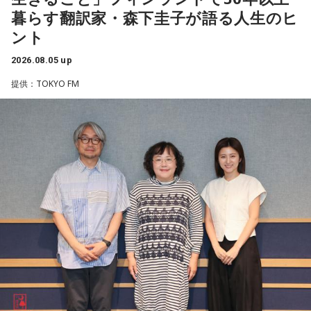
っしゃったといいます。「調査は諦めてはいけない」と話す
放送日時：月曜～木曜 22:00～23:55／金曜 22:00～22:55
社yutori代表取締役社長 片石貴展さん（ゆとりくん）
暮らす翻訳家・森下圭子が語る人生のヒ
番組Webサイト：
https://www.tfm.co.jp/lock/
齊藤さんですが、まだまだご苦労もあります。
ント
番組公式X：
@sol_info
2026.08.05 up
「当時は自分の持ち物に名前を書いていましたので、遺品に
ゆとりくんは、Z世代向けアパレルブランドを数多く手がけ、
お名前はあるんですが、ご家族からの借物を持っていたりし
2023年にはアパレル業界史上最年少で上場を果たしたことで
提供：TOKYO FM
大きな注目を集めています。きゃりーは「いろんな人から
て、亡くなったと特定できないケースもあるんです。だか
『ゆとりくんがすごい』という話をよく聞いていて、すごい
ら、あの日、列車に乗っていて亡くなった方のご遺族の方に
気になっていました」と語り、今回の出演を熱烈オファーし
お目にかかりたいんです」
たことを明かします。
8月5日、いのはなトンネルの近くでは、慰霊の集いが開かれ
◆「今いちばんすごい人」と聞いて実現した初対談
ます。年々、乗客で銃撃を体験された方の出席は少なくな
きゃりーは、いろんなところからゆとりくんのお話を聞くこ
り、去年はわずかにお二人でした。でも、出席される方の数
とが多かったそうで、クリエイティブディレクター・千原徹
は、不思議と減ることがありません。
也さんとのランチでも「今、きゃりーちゃんくらいの世代で
一番すごいんじゃないかな」と名前が挙がり、その後、ゆと
毎年、新たに銃撃を知った人たちが一度は手を合わせたいと
りくんのYouTubeチャンネルにOKAMOTO’Sのレイジさんが
出演していた回を見て「すごく話しやすそうな人だなと思っ
訪ねて下さるのだそうです。
た」と興味を持ったそうです。