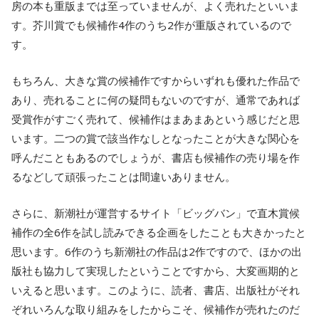
房の本も重版までは至っていませんが、よく売れたといいま
す。芥川賞でも候補作4作のうち2作が重版されているので
す。
もちろん、大きな賞の候補作ですからいずれも優れた作品で
あり、売れることに何の疑問もないのですが、通常であれば
受賞作がすごく売れて、候補作はまあまあという感じだと思
います。二つの賞で該当作なしとなったことが大きな関心を
呼んだこともあるのでしょうが、書店も候補作の売り場を作
るなどして頑張ったことは間違いありません。
さらに、新潮社が運営するサイト「ビッグバン」で直木賞候
補作の全6作を試し読みできる企画をしたことも大きかったと
思います。6作のうち新潮社の作品は2作ですので、ほかの出
版社も協力して実現したということですから、大変画期的と
いえると思います。このように、読者、書店、出版社がそれ
ぞれいろんな取り組みをしたからこそ、候補作が売れたのだ