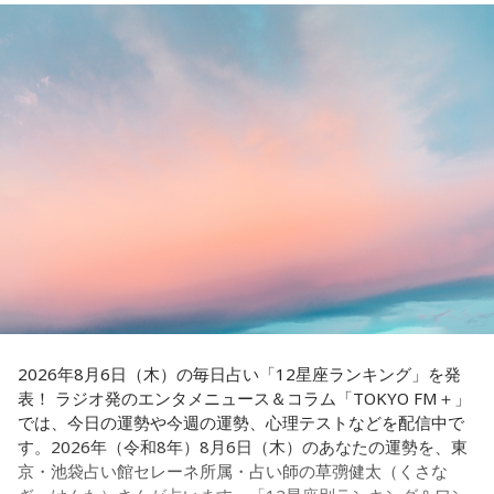
がら移り変わる風景を手紙にしたためる時間を大切にしてい
番組公式X：
@ChapterZero_JFN
ると語ってくれました。
最後に森下さんは、「今、想いを伝えたい方」として、大好
きな存在であり、「自分が一番似ている」と感じるムーミン
トロールへ宛てた手紙を披露しました。
＜番組概要＞
番組名：日本郵便 SUNDAY'S POST
放送日時：毎週日曜 15:00～15:50
パーソナリティ：小山薫堂、宇賀なつみ
番組Webサイト：
https://www.tfm.co.jp/post/
番組公式X：
@sundayspost1
2026年8月6日（木）の毎日占い「12星座ランキング」を発
表！ ラジオ発のエンタメニュース＆コラム「TOKYO FM＋」
では、今日の運勢や今週の運勢、心理テストなどを配信中で
す。2026年（令和8年）8月6日（木）のあなたの運勢を、東
京・池袋占い館セレーネ所属・占い師の草彅健太（くさな