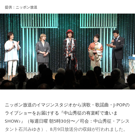
佐藤
「消費税を下げる、と高市さんが言ったら円安がドッと
提供：ニッポン放送
ルグッズストア」にて受付。 9月25日（金）以降順次発送予
進んだ。金利も上がった。それをさせないために裏でベッセ
定。
ント（米財務長官）さんと手を組んで、その日に合わせて協
URL：
https://official-goods-store.jp/muso/
調介入。高市さんの政治判断のタイミング、やり方。国民の
ほうを向いているのかな、と疑問に思ってしまいます」
■番組タイトル：『オールナイトニッポンPODCAST 長浜広奈
天下無双』
■配信日時：毎週水曜日 18時頃
■パーソナリティ：長浜広奈
■メールアドレス：
hina@allnightnippon.com
■番組X：@hina_annp
■番組ハッシュタグ：#長浜広奈ANNP◆配信先：radiko、ニ
ッポン放送PODCAST STATION
（
https://podcast.1242.com
） ほか各種ポッドキャストアプ
リ
ニッポン放送のイマジンスタジオから演歌・歌謡曲・J-POPの
ライブショーをお届けする『中山秀征の有楽町で逢いま
SHOW♪』（毎週日曜 朝5時30分〜／司会：中山秀征・アシス
タント石川みゆき）、8月9日放送分の収録が行われました。