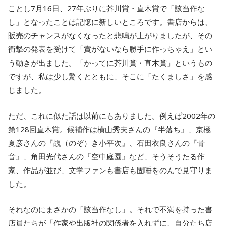
ことし7月16日、27年ぶりに芥川賞・直木賞で「該当作な
し」となったことは記憶に新しいところです。書店からは、
販売のチャンスがなくなったと悲鳴が上がりましたが、その
衝撃の発表を受けて「賞がないなら勝手に作っちゃえ」とい
う動きが出ました。「かってに芥川賞・直木賞」というもの
ですが、私は少し驚くとともに、そこに「たくましさ」を感
じました。
ただ、これに似た話は以前にもありました。例えば2002年の
第128回直木賞。候補作は横山秀夫さんの『半落ち』、京極
夏彦さんの『覘（のぞ）き小平次』、石田衣良さんの『骨
音』、角田光代さんの『空中庭園』など、そうそうたる作
家、作品が並び、文学ファンも書店も固唾をのんで見守りま
した。
それなのにまさかの「該当作なし」。それで不満を持った書
店員たちが「作家や出版社の関係者を入れずに、自分たち店