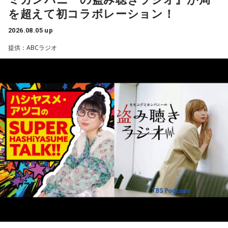
る文化や社会を知りたいと思ったことが渡航のきっかけだっ
て、「まだ大人に見つかっていない若い才能を見つけてき
を超えて初コラボレーション！
たと振り返ります。現在はヘルシンキを拠点に、翻訳や通
て、社会との接点をつくること」と説明。ストリートスナッ
訳、取材コーディネート、執筆活動などを通じて、フィンラ
プで将来スターになる若者を見つけ出すような感覚に近いと
2026.08.05 up
ンドの暮らしや文化を発信しています。
話します。
提供：ABCラジオ
森下さんが初めてフィンランドを訪れた1994年は、深刻な経
実際には、店舗スタッフとして入社した若手がSNS運用を担
済不況に直面していた時期でした。失業率は2割を超え、自殺
当し、動画をバズらせるようになると商品企画へ、さらにブ
率も世界トップクラスといわれていましたが、その後は大き
ランドプロデューサーへとステップアップしていく仕組みに
く改善し、現在では世界幸福度ランキングで上位を維持する
なっているそうです。きゃりーは「階段を上がっていくん
国として知られています。
だ！」と感心しながら耳を傾けていました。
その背景について森下さんは、「国や教育現場が“一人ひとり
会社経営の魅力について尋ねられると、ゆとりくんは「会社
の特性をどう活かしていくか”を重視していました」と説明し
って脳みそなんで、宇宙なんですよ」と独特な表現で回答し
ます。「1人の人材も無駄にはできない」という考え方のも
ます。「自分が想像したことは全部実現できる可能性があ
と、それぞれの個性や能力を社会全体で生かそうとする姿勢
る」と語り、音楽のように声質とか身体的な制約がある表現
が、大きな変化につながったと振り返りました。
とは異なり、会社経営には発想次第でどこまでも挑戦できる
自由さがあると説明しました。
フィンランドを訪れたことがある宇賀は、図書館や教会の印
象深さにも触れます。森下さんは、図書館では椅子を自由に
さらに、経営について特別に勉強した経験はほとんどないと
動かし、自分の好きな場所で過ごせることを紹介し、利用者
明かし、「親父が起業家だったのでDNA的なものはあるかも
が思い思いに過ごせる空間づくりが特徴だと語りました。