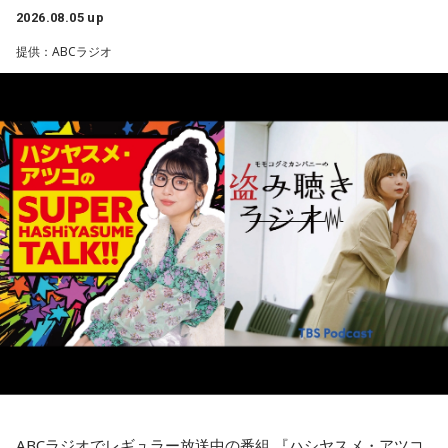
また、きゃりーは20代後半で「安いバッグが似合わなくなっ
2026.08.05 up
た瞬間があった」と振り返り、そこからヴィンテージのバッ
提供：ABCラジオ
グや時計に興味を持つようになったことも告白。「保育園の
森下圭子さんが翻訳を手掛けた「ムーミンとトーベ・ヤンソ
お迎え時間を確認するために時計を買ってみたら、そのまま
ン 自由を愛した芸術家、その仕事と人生」
ハマっちゃった」と笑いながら語り、現在はヴィンテージの
エルメスの時計を愛用していることも明かしました。
◆ゆとりくんの「HR」への熱い思い「復刊させたい」
◆ムーミンが教えてくれる多様性
番組後半の「Chapter #0 LIBRARY」では、ゲストが人生の背
続いて、森下さんが長年研究を続けるムーミンについて話を
中を押してくれた作品を紹介します。ゆとりくんが選んだの
聞きました。フィンランドの人々にとってのムーミンについ
は、ティーン向けファッション誌「HR」でした。「買収して
て、森下さんは、「近年では文化的、精神的なバックボーン
復刊させたい（笑）」と本気とも冗談とも取れる夢を語りま
のような存在になっています。ムーミンの言葉に支えられた
す。きゃりーも「この前、代官山蔦屋で『FRUiTS』展をやっ
り、励まされている人たちが増えている印象です」と紹介し
ていたから、『HR』もまた再燃してほしいですね」と共感。
ます。
さらにSNS時代との違いについて、「今はインスタやXで私生
現在ではフィンランドを代表する作品として知られるムーミ
活が分かっちゃうけど、あの頃は分からなかった」と振り返
ンですが、原作は1945年に発表されたものの、作者トーベ・
り、懐かしのガラケー文化や「センター問い合わせ」の思い
ヤンソンがスウェーデン語系フィンランド人だったこともあ
出話でも大盛り上がり。ゆとりくんも「スマホやめよう
り、当初は国内で広く親しまれていたわけではありませんで
ABCラジオでレギュラー放送中の番組 『ハシヤスメ・アツコ