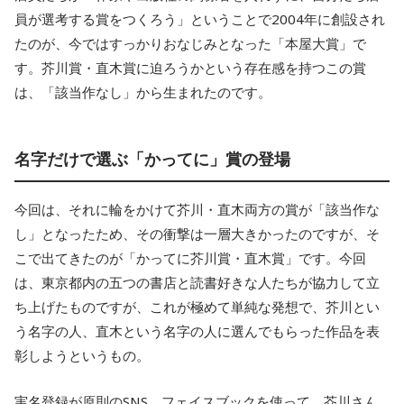
員が選考する賞をつくろう」ということで2004年に創設され
たのが、今ではすっかりおなじみとなった「本屋大賞」で
す。芥川賞・直木賞に迫ろうかという存在感を持つこの賞
は、「該当作なし」から生まれたのです。
名字だけで選ぶ「かってに」賞の登場
今回は、それに輪をかけて芥川・直木両方の賞が「該当作な
し」となったため、その衝撃は一層大きかったのですが、そ
こで出てきたのが「かってに芥川賞・直木賞」です。今回
は、東京都内の五つの書店と読書好きな人たちが協力して立
ち上げたものですが、これが極めて単純な発想で、芥川とい
う名字の人、直木という名字の人に選んでもらった作品を表
彰しようというもの。
実名登録が原則のSNS、フェイスブックを使って、芥川さん