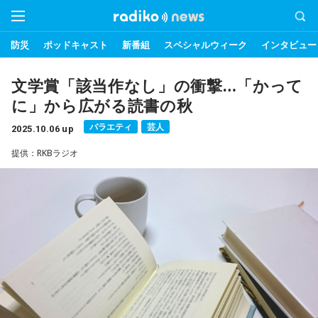
防災
ポッドキャスト
新番組
スペシャルウィーク
インタビュー
文学賞「該当作なし」の衝撃…「かって
に」から広がる読書の秋
バラエティ
芸人
2025.10.06 up
提供：RKBラジオ