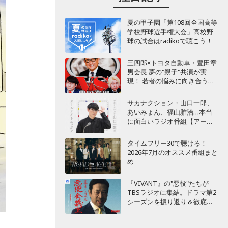
夏の甲子園「第108回全国高等
学校野球選手権大会」高校野
球の試合はradikoで聴こう！
三四郎×トヨタ自動車・豊田章
男会長 夢の"親子"共演が実
現！ 若者の悩みに向き合うポ
ッドキャスト番組が始動
サカナクション・山口一郎、
あいみょん、福山雅治…本当
に面白いラジオ番組【アーテ
ィスト編】
タイムフリー30で聴ける！
2026年7月のオススメ番組まと
め
『VIVANT』の"悪役"たちが
TBSラジオに集結。ドラマ第2
シーズンを振り返り＆徹底考
察！