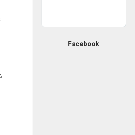
虐
ん
Facebook
る
る
き