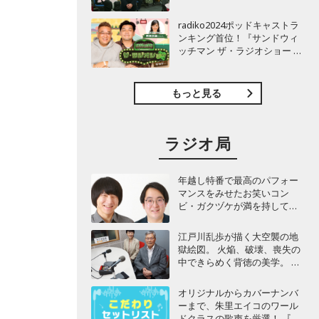
TBSラジオ『安住紳一郎の日
曜天国』インタビュー
radiko2024ポッドキャストラ
ンキング首位！『サンドウィ
ッチマン ザ・ラジオショー サ
タデー』インタビュー
もっと見る
ラジオ局
年越し特番で最高のパフォー
マンスをみせたお笑いコン
ビ・ガクヅケが満を持して
『オールナイトニッポン
0(ZERO)』に登場！
江戸川乱歩が描く大空襲の地
獄絵図。 火焔、破壊、喪失の
中できらめく背徳の美学。 そ
して、防空壕の暗闇で一夜に
燃え上がった恋。 謎解きは後
オリジナルからカバーナンバ
からやって来る……
ーまで、朱里エイコのワール
ドクラスの歌声を厳選！ 『こ