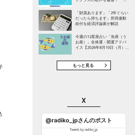
だわりセットリスト・特別
編・選』
「財源あります」「2年ぐらい
だったら持ちます」所得連動
給付を経済評論家が解説
今週の12星座占い「魚座（う
お座）」全体運・開運アドバ
イス【2026年8月10日（月）
～8月16日（日）今週の運勢】
もっと見る
子
X
込
@radiko_jpさんのポスト
福
Tweets by radiko_jp
の