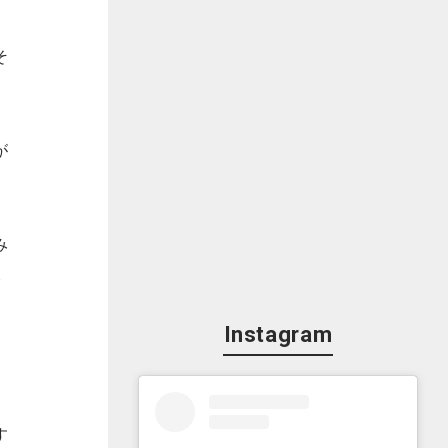
そ
が
み
み
っ
Instagram
ン
す