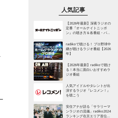
人気記事
【2026年最新】深夜ラジオの
定番『オールナイトニッポ
ン』の聴き方＆各番組・パー
ソナリティ一覧
radikoで聴ける！ プロ野球中
支
継が聴けるラジオ番組【2026
年】
介
【2026年最新】radikoで聴け
る！本当に面白いおすすめラ
ジオ番組
人気アイドルやタレントが出
演するラジオ『レコメン！』
を聴こう
安住アナが語る「サラリーマ
ンラジオの流儀」radiko2024
ランキング在京エリア首位