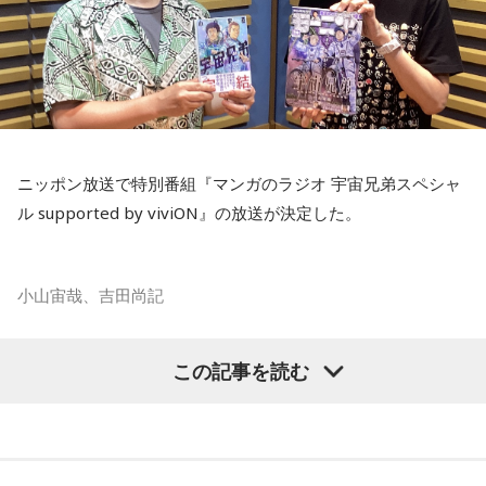
ニッポン放送で特別番組『マンガのラジオ 宇宙兄弟スペシャ
ル supported by viviON』の放送が決定した。
小山宙哉、吉田尚記
マンガ大賞の発起人にも名を連ねる吉田尚記アナウンサーが
この記事を読む
パーソナリティを務め、漫画にまつわるゲストを迎えるポッ
ドキャスト番組『マンガのラジオ supported by viviON』
（毎週日曜 18時頃配信）の地上波特別番組で、 「宇宙兄弟」
の漫画家・小山宙哉がゲスト出演する。