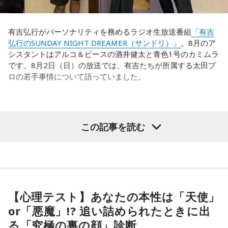
対してまた変えていかなきゃならない。ベンチでその都度
（戦術を）言い続けても、向こうが変えてきたら、その変化
有吉弘行がパーソナリティを務めるラジオ生放送番組
「有吉
に対して変化しなきゃいけない。「こういうやり方をしま
弘行のSUNDAY NIGHT DREAMER（サンドリ）」
。8月のア
す」「だったらこう対応します」と。
シスタントはアルコ＆ピースの酒井健太と青色1号のカミムラ
です。8月2日（日）の放送では、有吉たちが所属する太田プ
そうすると、対応された側がまた変えてくるんですよ、それ
ロの若手事情について語っていました。
も試合中に。ですから、ベンチからでも戦術や戦略はある程
度言えますけど、ピッチのなかで選手たちがそれを感じて、
対応していく能力を高めていくのがサッカーにおいて一番重
要なんです。
（左から）酒井健太、有吉弘行、カミムラ
この記事を読む
ブラジル戦のときも「守ろう」という気持ちはなくても、ブ
ラジルが1点負けていたときに、前に出てくるエネルギーって
すごいんです。それを食い止めたり、押し返したりするため
◆太田プロの若手芸人事情
には、前半よりもエネルギーをもっと使わなきゃいけないけ
れども、ブラジルのものすごい勢いにのまれてしまった。た
有吉は、若手芸人と接する機会の多いカミムラに聞きたいこ
だ、これは日本だけではなく、アルゼンチンと対戦したイン
とがあると切り出し、「賞レースで結果を残していないコン
【心理テスト】あなたの本性は「天使」
グランドもそういう展開になったんですよ。サッカーってそ
ビ、（芸歴18年目の）ぐりんぴーすがよく愚痴をこぼしてい
or「悪魔」!? 追い詰められたときに出
ういうスポーツなんですよね。
るのは、最近の後輩は挨拶をしてくれないんだって（笑）」
る「究極の裏の顔」診断
と暴露します。