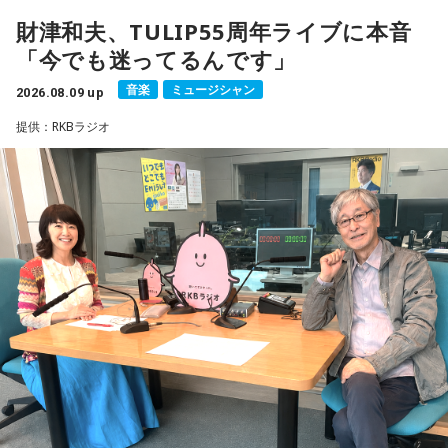
財津和夫、TULIP55周年ライブに本音
18年に及ぶ「宇宙兄弟」の連載完結のタイミングでの出演と
「今でも迷ってるんです」
なり、「宇宙兄弟」誕生のエピソードや「キャラクターに出
会う」というキャラクター造形について、ストーリーの発想
音楽
ミュージシャン
2026.08.09 up
と科学的裏付けについて等、様々な話を伺っていく。
提供：RKBラジオ
小山宙哉をゲストに迎える特別番組『マンガのラジオ 宇宙兄
弟スペシャル supported by viviON』は8月16日（日）19時
から放送。放送後には、地上波本編で未公開の音源を含むデ
ィレクターズカット版のポッドキャスト配信も予定してい
る。
【小山宙哉プロフィール】
1978年生 京都府出身 京都市立銅駝美術工芸高等学校（現：
京都市立美術工芸高等学校）、大阪市立デザイン教育研究所
卒業。デザイン会社勤務を経て、「モーニング」に持ち込み
をした『ジジジイ』で第14回MANGA OPEN審査委員賞（わ