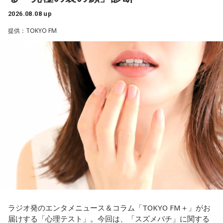
つまり、ベンチから何か言っても（すぐに戦術を）変えられ
2026.08.08 up
るほど簡単なスポーツではないんです。なぜならば、相手が
有吉自身は、今では後輩から挨拶されないことがまったくな
それに対してまた変化をしてくるから。だから“個”の力を高め
いため分からないと前置きしつつ、「ぐりんぴーすがそう言
提供：TOKYO FM
て、時間をつくれる選手が重要になってくるということです
っていたから……その辺はどう？ 風紀が乱れているかどうか」
ね。
と質問します。
◆世界で戦うために必要な“個”の力
これに対して、カミムラは「ぐりんぴーすさんが言っている
のは、1～2年目の芸人の子たちだと思うんですけど……たぶ
藤木：今回、日本代表はケガ人が続出しましたが、それでも
ん、その子たちは本当に挨拶していないと思います」と苦笑
あの戦いができたというのは、選手層も相当厚くなったとい
い。有吉が「なんでなの？」と尋ねると、カミムラは「こん
うことでしょうか？
なことを言うのもあれですけど、（ぐりんぴーすさんが）ど
ういう先輩か分かっていないんだと思います」と正直に語り
福田：そうですね。選手層は厚くなっているし、森保監督の
ます。
「誰が出ても同じような戦いができる準備をしてきた」とい
う言葉がその通りであることを、グループステージで証明で
それを受け、有吉は「でもさ、この世界に入ったら俺だって
きていたと思います。でも、そこから上に行くためには、や
（若手の頃は）誰か分からない人にも一応挨拶するじゃな
っぱり“個の力”が必要だったかなと感じています。
い？ 何があるか分からないからさ」と持論を語ります。その
意見にカミムラも納得しつつも、「ちゃんと挨拶をしない人
世界で見ても、日本だけでなく主力の選手がケガする国は
間は時代的に増えていますね」とリアルな実情を明かしま
ラジオ発のエンタメニュース＆コラム「TOKYO FM＋」がお
多々あって、それでも勝ち上がっていく力が必要なのがW杯
す。
届けする「心理テスト」。今回は、「スズメバチ」に関する