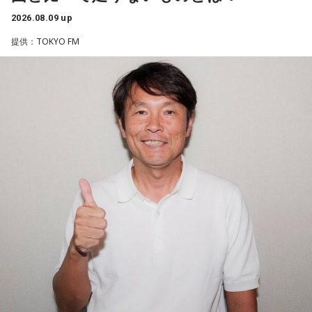
2026.08.09 up
一方で、デビュー当時は決して順風満帆ではなかった。デビ
提供：TOKYO FM
ューから間もなく所属レコード会社がなくなり、「どこへ行
けばいいの？」と途方に暮れたことや、芸名を何度も変えな
がら挑戦を続けてきた日々を振り返る。それでも諦めずに歌
い続けた経験が、45周年記念シングル「露天の花」に込めた
「どんな環境でも花は咲く」「その場所で咲く花がある」と
いうメッセージにつながっていると話した。人生は何度でも
立ち上がれるという応援歌は、自身の歩みそのものでもある
という。
さらに、趣味についてもトークを展開。愛犬と過ごす時間を
増やすために驚くべきあるものを購入したと言う。さて何を
購入したのか…？ 詳しくはradikoタイムフリーで！