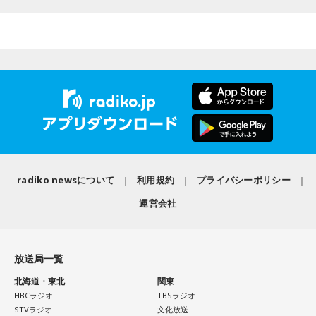
タイプ。生き残るための冷徹な判断力は、時に人を出し抜く
髙津は1990年代から2000年代にかけて伝家の宝刀・シンカ
ほどです。ただ、その強さはあなたや大切なものを守るため
ーを武器にヤクルトスワローズの絶対的守護神を担い、選手
の武器にもなるでしょう。
として5度のリーグ優勝、4度の日本一に貢献した。メジャー
3．乾電池……本性は「気まぐれな人間」
でも活躍し日米通算313セーブをマーク。指導者としては、6
乾電池は「内に秘めたエネルギー」を暗示しています。あな
シーズン、ヤクルトの監督を務め、前年最下位からの日本
たは追い詰められると、理屈より先に、その時の衝動でとっ
一、球団初のリーグ連覇を成し遂げた。
さに動く本能タイプ。ある意味では、いちばん人間らしいか
もしれません。勢いが吉と出ることも多いですが、一呼吸置
選手としても指揮官としてもヤクルトが誇る球界のレジェン
いて考える癖もつけてみて。
ドといえる髙津が8月15日（土）に神宮球場で行われる「ヤ
radiko newsについて
利用規約
プライバシーポリシー
4．懐中電灯……本性は「冷静な神様!?」
クルト×DeNA」に『ニッポン放送ショウアップナイター』の
懐中電灯は「今後の見通し」を暗示しています。あなたは極
運営会社
スペシャルゲスト解説として登場する。現役時代は『ニッポ
限の場面でもパニックにならず、状況を一歩引いて見極める
ン放送ショウアップナイター』の事前情報番組でレギュラー
冷静沈着なタイプ。感情に飲まれず、俯瞰して考えられるタ
出演コーナーを持つなど、ニッポン放送リスナーにはお馴染
イプです。ただ、いつも冷静すぎると近寄りがたく見られる
放送局一覧
こともあるので、時には素直になってみましょう。
みの髙津だが、『ニッポン放送ショウアップナイター』で解
北海道・東北
関東
説を務めるのは2013年以来、13年ぶりとなる。
＊
HBCラジオ
TBSラジオ
STVラジオ
文化放送