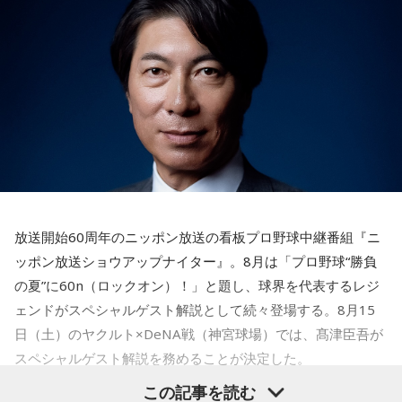
放送日時：毎週土曜 10:00～10:50
4． 懐中電灯
パーソナリティ：藤木直人、高見侑里
番組Webサイト：
https://www.tfm.co.jp/beat/
【解説】
番組公式X：
@SPORTSBEAT_TFM
この心理テストでわかることは、追い詰められた時に出る、
あなたの「究極の裏の顔」です。
とっさに握りしめたものは、あなたが窮地で無意識に守ろう
とする「本当に大切なもの」を暗示しています。冷静ではい
られない極限の場面でこそ、普段は隠れているあなたの本性
が表に出るのです。
【解答】
1．鳩のぬいぐるみ……本性は「愛情深い天使」
放送開始60周年のニッポン放送の看板プロ野球中継番組『ニ
鳩のぬいぐるみは「愛情」を暗示しています。あなたは追い
ッポン放送ショウアップナイター』。8月は「プロ野球“勝負
詰められても、自分より大切な誰かを思い浮かべる、利他的
なタイプ。窮地でこそ人にやさしくできる、あたたかい心の
の夏”に60n（ロックオン）！」と題し、球界を代表するレジ
持ち主です。ただ、自分を後回しにしすぎないよう気をつけ
ェンドがスペシャルゲスト解説として続々登場する。8月15
てください。
日（土）のヤクルト×DeNA戦（神宮球場）では、髙津臣吾が
スペシャルゲスト解説を務めることが決定した。
2．身分証……本性は「したたかな悪魔」
身分証は「あなた自身の存在」を暗示しています。あなたは
この記事を読む
窮地に立たされると、何よりまず自分を守り抜く、利己的な