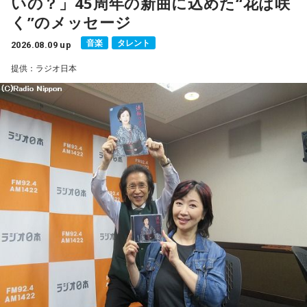
いの？」45周年の新曲に込めた“花は咲
■メールアドレス：
manga@1242.com
■公式Xアカウント：@MANGARADIO1242
く”のメッセージ
■ハッシュタグ：#マンガのラジオ
音楽
タレント
■番組HP：
2026.08.09 up
https://manga-no-radio.com/
提供：ラジオ日本