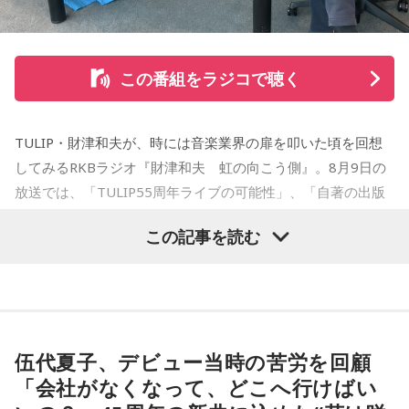
たせせいぞう賞）受賞。『劇団JET’S』で第15回MANGA
OPEN大賞受賞。2006年『ハルジャン』『ジジジイ-GGG-』
を連載。
この番組をラジコで聴く
2007年12月、初の週刊連載作品『宇宙兄弟』連載開始。同作
で2010年 第56回小学館漫画賞一般向け部門、2011年 第35回
TULIP・財津和夫が、時には音楽業界の扉を叩いた頃を回想
講談社漫画賞一般部門、2014年 手塚治虫文化賞読者賞を受
してみるRKBラジオ『財津和夫 虹の向こう側』。8月9日の
賞。TVアニメ、実写映画等、多くのメディアミックスを果た
放送では、「TULIP55周年ライブの可能性」、「自著の出版
す大ヒット作品となり2026年6月完結。
記念イベントの裏話」、「デビュー時の音楽業界」、といっ
この記事を読む
た古今のトピックスが盛りだくさんです。
【近刊】
『宇宙兄弟』完結 46巻
■番組タイトル：『マンガのラジオ 宇宙兄弟スペシャル
supported by viviON』
■放送日時：2026年8月16日（日） 19時～20時
伍代夏子、デビュー当時の苦労を回顧
■パーソナリティ：吉田尚記
「会社がなくなって、どこへ行けばい
■ゲスト：小山宙哉