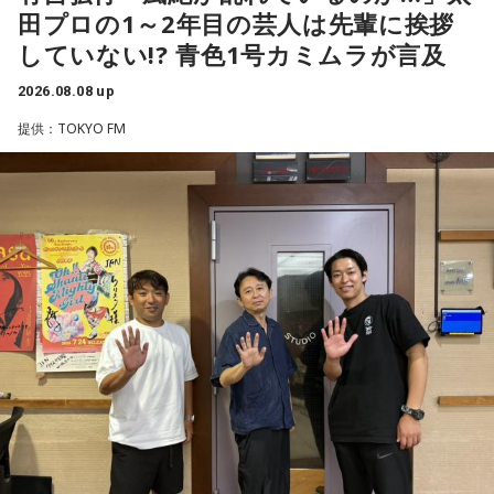
45試合出場で9ゴールを記録するなど活躍を見せ、1993年に
田プロの1～2年目の芸人は先輩に挨拶
はW杯アジア地区最終予選にも出場しました。2002年に現役
していない!? 青色1号カミムラが言及
を引退した後は、サッカー解説者としてメディアでの活動の
ほか、講演会やサッカー教室をおこなうなど、自身の経験を
2026.08.08 up
活かしながら幅広く活動しています。
提供：TOKYO FM
◆福田正博がW杯ブラジル戦を総括
藤木：ブラジル戦で、前半は佐野海舟選手の素晴らしいイン
ターセプトからのゴールがありましたし、前半の終了間際に
は日本がボールを持つ時間もありました。しかし、後半に入
ってからブラジルが戦略を変えてきて、日本が一方的に押し
込まれてしまった。試合のなかで具体的な戦術が打ち出せな
かったと考えると、（選手のなかに）もう少し具体的な戦略
を示す人、ブレーンが必要なのかなと素人目には思ってしま
うのですが……。
福田：そういう見方も当然ありますし、それができれば一番
いいと思うのですが、森保監督は帰国後の会見で「戦術は後
出しジャンケンだ」と言っていたんです。どういうことかと
いうと、自分たちが変えたら相手がまた変えてくる、それに