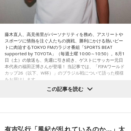
藤木直人、高見侑里がパーソナリティを務め、アスリートや
スポーツに情熱を注ぐ人たちの挑戦、勝利にかける熱いビー
トに肉迫するTOKYO FMのラジオ番組「SPORTS BEAT
supported by TOYOTA」（毎週土曜 10:00～10:50）。8月1
日（土）の放送も、先週に引き続き、ゲストにサッカー元日
本代表の福田正博さんが登場！ 当記事では、「FIFAワールド
カップ26（以下、W杯）」のブラジル戦について語った模様
をお届けします。
この記事を読む
福田正博さん
1966年生まれの福田正博さんは、日本人初のJリーグ得点王に
輝き、Jリーグ通算228試合出場93得点を挙げ、日本代表では
有吉弘行「風紀が乱れているのか…」太