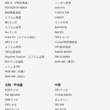
ペナントレースも終盤に差し掛かり、古巣・ヤクルトにとっ
天使も悪魔も、どちらもあなたの一部。自分の中の両方を知
AIR-G'（FM北海道）
ニッポン放送
て勝負の夏となる神宮球場の一戦での髙津氏ならではの視点
FM NORTH WAVE
interfm
っておくことが、いざという時の本当の強さになるのかもし
RAB青森放送
TOKYO FM
れません。
に注目が集まる。
エフエム青森
J-WAVE
IBCラジオ
ラジオ日本
■監修者プロフィール：蝶ちょ（ちょうちょ）
『ニッポン放送ショウアップナイター』では、今後も60周年
エフエム岩手
BAYFM78
池袋占い館セレーネ所属。電話占いメルにも出演。第六感で
tbcラジオ
NACK5
のアニバーサリーイヤーにふさわしい球界のレジェンドたち
人の想いを捉える羅針盤ヒーラー。霊感タロット、四柱推
Date fm（エフエム仙台）
FMヨコハマ
がスペシャルゲスト解説者として登場する。さらに、リスナ
命、宿曜占星術でオーダーメイドの鑑定を手掛ける。転職、
ABSラジオ
LuckyFM茨城放送
結婚、離別など多くの経験から、今どう動くべきか悩む人に
ーにとって嬉しい夏の味覚や現金が当たるプレゼント企画も
エフエム秋田
CRT栃木放送
寄り添いナビゲートする。
YBC山形放送
RADIO BERRY
実施する。
Webサイト：
https://selene-uranai.com/
Rhythm Station エフエム山形
FM GUNMA
RFCラジオ福島
NHK AM（東京）
YouTube：
https://www.youtube.com/@ataru-uranai
ふくしまFM
■髙津臣吾 コメント
NHK AM（札幌）
NHK AM（仙台）
北陸・甲信越
中部
「ショウアップナイター」をお聴きの皆さま、ご無沙汰して
BSNラジオ
CBCラジオ
おります。
FM NIIGATA
TOKAI RADIO
ペナントレース終盤の神宮球場、一つ一つのプレーの重みが
KNBラジオ
ぎふチャン
FMとやま
ZIP-FM
増す独特の緊張感を、ラジオを通じてお伝えできればと思い
MROラジオ
FM AICHI