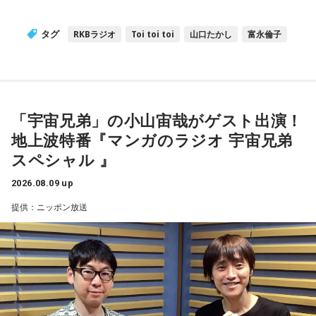
タグ
RKBラジオ
Toi toi toi
山口たかし
富永倫子
「宇宙兄弟」の小山宙哉がゲスト出演！
地上波特番『マンガのラジオ 宇宙兄弟
スペシャル 』
2026.08.09 up
提供：ニッポン放送