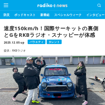
防災
ポッドキャスト
新番組
スペシャルウィーク
インタビュー
速度150km/h！国際サーキットの裏側
とGをRKBラジオ・スナッピーが体感
バラエティ
タレント
2025.12.05 up
提供：RKBラジオ