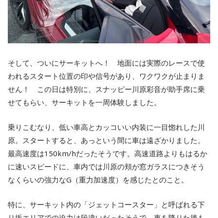
そして、ついにサーキットへ！ 地面には実際のレースで使
われるスタート位置の印や信号があり、ワクワクが止まりま
せん！ この日は特別に、スナッピー川原彩音が助手席に乗
せてもらい、サーキットを一周体験しました。
乗りこむなり、低い車高とカッコいい内装に一目惚れした川
原。スタートすると、あっという間に車は遠ざかりました。
最高速度は150km/hだったそうです。高速道路よりもはるか
に速いスピードに、車内では川原の頬が窓ガラスにつきそう
なくらいの強力なG（重力加速度）を感じたとのこと。
特に、サーキット内の「ジェットコースター」と呼ばれる下
り坂エリアでの迫力は段違いだったそうで、車を降りた後も