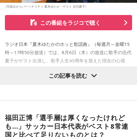
（写真左からパーソナリティ 夏木ゆたか・ゲスト 伍代夏子）
この番組をラジコで聴く
ラジオ日本『夏木ゆたかのホッと歌謡曲』（毎週月～金曜15
時～17時50分放送）では、8月6日（木）の放送に歌手の伍代
夏子がゲスト出演し、歌手人生45周年を迎えた現在の心境
や、デビュー当時の苦労について語った。
この記事を読む
番組では、前作「しゃんしゃん牡丹」の制作秘話を紹介。伍
代さんは、曲を受け取ると映像や物語が自然と頭に浮かび、
「こんな女性像を描きたい」「琴や三味線を取り入れたい」
など、自らイメージを提案しながら作品づくりに参加してい
福田正博「選手層は厚くなったけれど
ることを明かした。また、歌手はレコーディングを終えた
も…」サッカー日本代表がベスト8常連
後、自分自身が“演出家”となって楽曲を育てていく仕事でもあ
国と比べて足りないものとは？
ると語り、長年培ってきた表現者としての思いを語った。