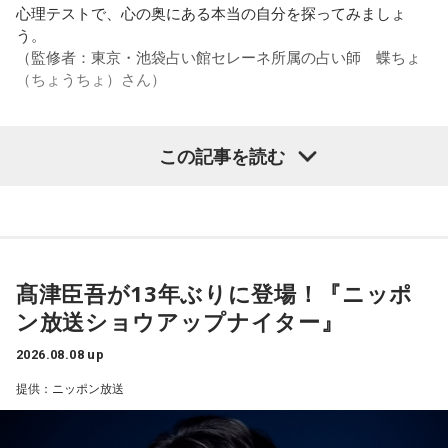
なんです。そういう意味では、確かに選手層は厚くなったけ
心理テストで、心の奥にある本当の自分を探ってみましょ
れども、さらに“個”の力を高めながら、選手層をもっと厚くし
また、有吉は「吉本（興業）は縦がちゃんとしているじゃ
う。
なきゃいけない。ベスト16・ベスト8に進む国と比べたとき
ん。それは養成所でもそういう教えがあるんだろうし、先輩
（監修者：東京・池袋占い館セレーネ所属の占い師 蝶ちょ
に、そこまでの選手層だったのかというと、まだまだ厚くし
からも受け継がれるからだと思うんだよね」と他事務所と比
（ちょうちょ）さん）
ていかないとダメなのではないか、ということなんだと思い
較しつつ、「太田プロはゆるいから……酒井のせいで（笑）」
ます。
と冗談交じりに言うと、酒井も「俺のせいじゃないと思いま
すけどね」とすぐさまツッコミを入れていました。
この記事を読む
ただ、あれだけケガ人が出て、誰が出ても同じようなサッカ
【質問】
ーができて、グループステージをああいう形で抜けられたと
＜番組概要＞
家でくつろいでいると、突然、大きなスズメバチが部屋に飛
いうのは今までなかったことですし、力がついているのは事
番組名：有吉弘行のSUNDAY NIGHT DREAMER
び込んできました。
実ですね。
放送日時：毎週日曜 20:00～21:55
あなたは慌てて、荷物をつかんで部屋の外へ逃げ出します。
放送エリア：TOKYO FMをのぞくJFN全国25局ネット
安全な場所までたどり着き、ほっと一息。
藤木：そんな日本代表を僕たちも応援したいと思います。
パーソナリティ：有吉弘行
ふと見ると、あなたは無我夢中で、あるものを握りしめてい
髙津臣吾が13年ぶりに登場！『ニッポ
番組Webサイト：
https://jfn-pods.com/program/27400
ました。
ン放送ショウアップナイター』
音声コンテンツプラットフォーム「JFN Pods」ではスペシャ
それは何でしたか？次の中から近いものを1つ選んでくださ
ル音声も配信中！
い。
（左から）福田正博さん、藤木直人、高見侑里
2026.08.08 up
1． 鳩のぬいぐるみ
提供：ニッポン放送
＜番組概要＞
2． パスポートなどの身分証
番組名：SPORTS BEAT supported by TOYOTA
3． 買ったばかりの乾電池