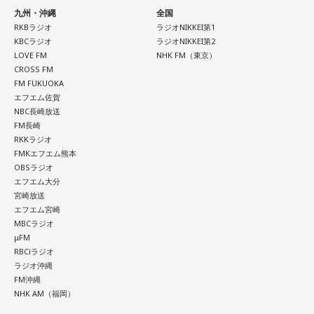
れども、さらに“個”の力を高めながら、選手層をもっと厚くし
九州・沖縄
全国
なきゃいけない。ベスト16・ベスト8に進む国と比べたとき
RKBラジオ
ラジオNIKKEI第1
KBCラジオ
ラジオNIKKEI第2
に、そこまでの選手層だったのかというと、まだまだ厚くし
LOVE FM
NHK FM（東京）
ていかないとダメなのではないか、ということなんだと思い
CROSS FM
ます。
FM FUKUOKA
エフエム佐賀
ただ、あれだけケガ人が出て、誰が出ても同じようなサッカ
NBC長崎放送
ーができて、グループステージをああいう形で抜けられたと
FM長崎
いうのは今までなかったことですし、力がついているのは事
RKKラジオ
実ですね。
FMKエフエム熊本
OBSラジオ
藤木：そんな日本代表を僕たちも応援したいと思います。
エフエム大分
宮崎放送
エフエム宮崎
MBCラジオ
（左から）福田正博さん、藤木直人、高見侑里
μFM
RBCiラジオ
ラジオ沖縄
＜番組概要＞
FM沖縄
番組名：SPORTS BEAT supported by TOYOTA
NHK AM（福岡）
放送日時：毎週土曜 10:00～10:50