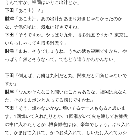
うんですか、福岡はいりこ出汁とか」
下田
「あご出汁？」
財津
「あご出汁。あの出汁があまり好きじゃなかったのか
な、子供の頃は。最近は好きですね」
下田
「そうですか。やっぱり九州、博多雑煮ですか？ 東京に
いらっしゃっても博多雑煮？」
財津
「まあ、そうでしょうね。うちの嫁も福岡ですから、や
っぱり自然とそうなって。でもどう違うかわかんない」
下田
「例えば、お餅は九州だと丸、関東だと四角じゃないで
すか」
財津
「なんかそんなこと聞いたこともあるな、福岡は丸なん
だ。そのままボンと入ってる感じですかね」
下田
「そう、焼かないかな…焼いてるケースもあると思いま
す。1回焼いて入れたりとか、1回湯がいて火を通してお雑煮
の中に入れたりとか…博多雑煮はね、豪華でしょう。ぶり入れ
て、かまぼこ入れて、かつお菜入れて、しいたけ入れてカシ