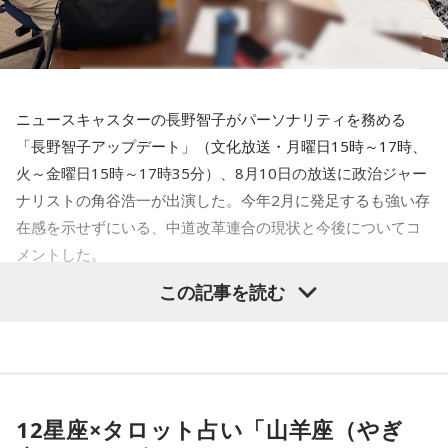
角谷
「立憲民主党、公明党と、旧立憲、つまり中道の人たち
（3党）が合流する、と言っているけど、本当にできるんだろ
うか、という気持ちになりますね。中道をなんとかするには
どうすればいいか、と。悩みに悩んで考えた4つのプラン、と
ニュースキャスターの長野智子がパーソナリティを務める
いうものがあります」
「長野智子アップデート」（文化放送・月曜日15時～17時、
火～金曜日15時～17時35分）、8月10日の放送に政治ジャー
長野
「ぜひ教えてください。やはり強い野党がいないと有権
ナリストの角谷浩一が出演した。今年2月に発足するも強い存
者にとっても良くないので」
在感を示せずにいる、中道改革連合の現状と今後についてコ
角谷
「1つ目、立憲の落選した人、助かった人、衆議院議員の
メントした。
ヒアリングばかりしていないで、旧公明党の人たちと話をし
この記事を読む
長野智子
「（中道改革連合について）政党支持率も低い」
なければいけない。そう思うんですね。2月のときに急遽、で
きた中道で、お互いのことをよく知らない。それまでの30年
角谷浩一
「低い。中道改革連合で選挙にボロ負けした。そこ
ほど、公明党は自民党と連立を組んでいた。距離があるに決
から衆議院の中で『なんとかしなきゃ』という空気よりも、
まっています。だけどそこが一緒になる。この党は選挙直前
あまりにも負けすぎた悲壮感が漂って。主たる人、旧立憲で
にエイヤッ、と決めておかしなことをするでしょう。希望の
12星座×タロット占い「山羊座（やぎ
衆議院の人が続々、落っこちてしまった。知恵を出し合う、
党のときもそう。結局、立憲の人たちはどういう政治をした