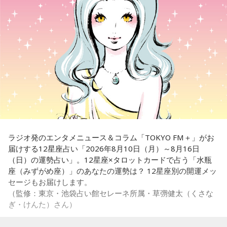
って戸惑った時には、ボクは一軍二軍制度っていうのを作っ
江里子
「確かにもう本当にそうよね」
て。これは、この頃1年間着なかったから、捨てるのはもった
いないけども、二軍の領域に入れといて、さらに1年着なかっ
美穂
「で、今回のこの帯文。このご本の帯文にもね、キャッ
たら。なんか、あの買ってくれるところへ出そう。あるいは
チーなちょっともうね、気になることがいっぱい書かれてお
孫やなんかが来た時にこれ着てみない？とかで勧めるとかっ
りますのでね、ちょっと読ませていただきますね。一人が不
ていうふうにして」
安、ものが片付かない、人間関係に疲れた、お金のことが心
配、家族に迷惑をかけたくない、一つでも当てはまったらこ
古谷
「なるほど」
の本を読んでくださいってね。これ見たらもう買わないとも
うね。気になっちゃってこれが」
鎌田
「一軍二軍制度いいですよ」
ラジオ発のエンタメニュース＆コラム「TOKYO FM＋」がお
江里子
「本当よ、これ気にならない人なんていらっしゃらな
届けする12星座占い「2026年8月10日（月）～8月16日
古谷
「でも、なんか二軍に行く基準が、1年間使わなかった・
いんじゃないかしら、本当にね」
（日）の運勢占い」。12星座×タロットカードで占う「水瓶
着なかったら。いや、でもなんか着るかもしれないじゃない
座（みずがめ座）」のあなたの運勢は？ 12星座別の開運メッ
ですか」
古谷
「むちゃくちゃ当てはまりますね」
セージもお届けします。
（監修：東京・池袋占い館セレーネ所属・草彅健太（くさな
鎌田
「（笑） またね、10年とか20年、それを持ち続けると
ぎ・けんた）さん）
江里子
「古谷さんも当てはまります？」
ね、またサイクルが変わって着るのにいい時期が来るから持