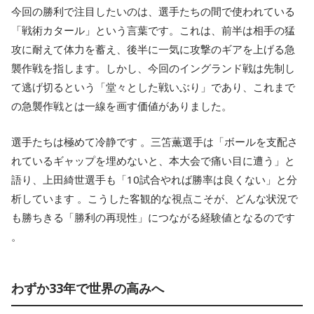
今回の勝利で注目したいのは、選手たちの間で使われている
「戦術カタール」という言葉です。これは、前半は相手の猛
攻に耐えて体力を蓄え、後半に一気に攻撃のギアを上げる急
襲作戦を指します。しかし、今回のイングランド戦は先制し
て逃げ切るという「堂々とした戦いぶり」であり、これまで
の急襲作戦とは一線を画す価値がありました。
選手たちは極めて冷静です 。三笘薫選手は「ボールを支配さ
れているギャップを埋めないと、本大会で痛い目に遭う」と
語り、上田綺世選手も「10試合やれば勝率は良くない」と分
析しています 。こうした客観的な視点こそが、どんな状況で
も勝ちきる「勝利の再現性」につながる経験値となるのです
。
わずか33年で世界の高みへ