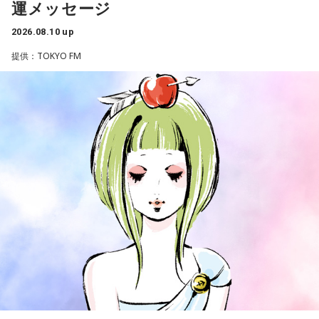
運メッセージ
■監修者プロフィール：草彅健太（くさなぎ・けんた）
池袋占い館セレーネ所属。メンタルケアカウンセラー。鑑定
2026.08.10 up
件数は若い女性を中心に7,000件を超え、占いイベントやアプ
提供：TOKYO FM
リの監修も手がける。また、イベントMCや声優としての活動
もしており、芸能関係者の依頼も多い。
Webサイト：
https://selene-uranai.com/
YouTube：
https://youtu.be/UHrZuZcHTj4