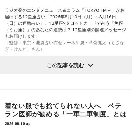
■番組X：@fz_annX
ラジオ発のエンタメニュース＆コラム「TOKYO FM＋」がお
■番組ハッシュタグ：#ふるっぱーANNX
届けする12星座占い「2026年8月10日（月）～8月16日
（日）の運勢占い」。12星座×タロットカードで占う「魚座
（うお座）」のあなたの運勢は？ 12星座別の開運メッセージ
◆この番組は、radikoのタイムフリー機能で、放送1週間後ま
もお届けします。
で聴くことができる。
（監修：東京・池袋占い館セレーネ所属・草彅健太（くさな
⇒
http://radiko.jp/share/?sid=LFR&t=20260825000000
ぎ・けんた）さん）
この記事を読む
■魚座（うお座）
カード：ペンタクルのエース（正位置）
安定した始まりが訪れる週。新しい収入源や堅実な基盤の種
が、確かな手応えとともに現れる。話が来たら迷わず掴も
着ない服でも捨てられない人へ ベテ
う。日食による混乱のなかでも、あなたの足元には確かな地
ラン医師が勧める「一軍二軍制度」とは
面がある。浮つくことなく、目の前の現実的な機会に着実に
根を張ろう。今が種の蒔き時だ。
2026.08.10 up