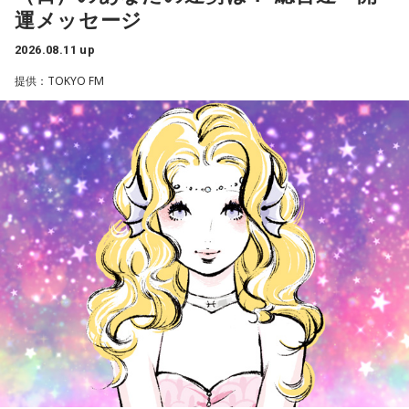
運メッセージ
24日(月)24時から生放送。番組はラジオ・radikoのほか「オ
ールナイトニッポン」のサブスクアプリ「オールナイトニッ
2026.08.11 up
ポンJAM」でも音声同時配信。さらに「オールナイトニッポ
提供：TOKYO FM
ンJAM」プレミアムプランでは過去放送分のアーカイブ、限
定アフタートークも聴くことが出来る。
ニッポン放送 『FRUITS ZIPPERのオールナイトニッポンX(ク
ロス)』
■放送日時：2026年8月24日（月）24時～24時58分 （25日
（火） 午前0時〜0時58分）
■パーソナリティ：FRUITS ZIPPER （真中まな・早瀬ノエ
ル）
■ゲスト：紅しょうが
■メールアドレス：
fz@allnightnippon.com