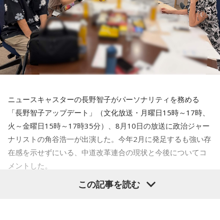
たら。なんか、あの買ってくれるところへ出そう。あるいは
孫やなんかが来た時にこれ着てみない？とかで勧めるとかっ
ていうふうにして」
古谷
「なるほど」
鎌田
「一軍二軍制度いいですよ」
ニュースキャスターの長野智子がパーソナリティを務める
古谷
「でも、なんか二軍に行く基準が、1年間使わなかった・
「長野智子アップデート」（文化放送・月曜日15時～17時、
着なかったら。いや、でもなんか着るかもしれないじゃない
火～金曜日15時～17時35分）、8月10日の放送に政治ジャー
ですか」
ナリストの角谷浩一が出演した。今年2月に発足するも強い存
在感を示せずにいる、中道改革連合の現状と今後についてコ
鎌田
「（笑） またね、10年とか20年、それを持ち続けると
メントした。
ね、またサイクルが変わって着るのにいい時期が来るから持
ち続けるっていうのは、もちろんいいことかもしれない
この記事を読む
長野智子
「（中道改革連合について）政党支持率も低い」
（笑）」
角谷浩一
「低い。中道改革連合で選挙にボロ負けした。そこ