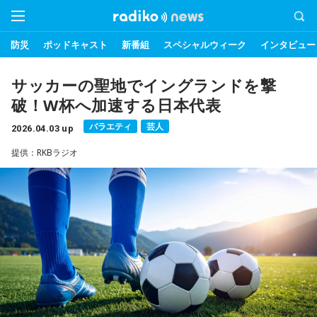
防災
ポッドキャスト
新番組
スペシャルウィーク
インタビュー
サッカーの聖地でイングランドを撃
破！W杯へ加速する日本代表
バラエティ
芸人
2026.04.03 up
提供：RKBラジオ