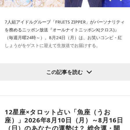
7人組アイドルグループ「FRUITS ZIPPER」がパーソナリティ
を務めるニッポン放送『オールナイトニッポンX(クロス)』
（毎週月曜24時～）。8月24日（月）は、お笑いコンビ・紅
しょうがをゲストに迎えて生放送でお届けする。
真中まな、早瀬ノエル、紅しょうが
この記事を読む
当日はFRUITS ZIPPERから真中まな・早瀬ノエルが出演予
定。バラエティ番組での共演だけでなく、プライベートでも
交流がある紅しょうがと、ラジオで初共演する。これまでの
交流に関するエピソードのトークのほか、リスナーからのメ
12星座×タロット占い「魚座（うお
ールも紹介しながら進行する予定だ。
座）」2026年8月10日（月）～8月16日
（日）のあなたの運勢は？ 総合運・開
『FRUITS ZIPPERのオールナイトニッポンX(クロス)』は8月