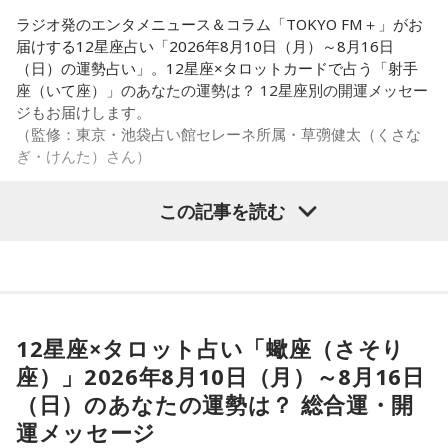
ラジオ発のエンタメニュース＆コラム「TOKYO FM＋」がお
届けする12星座占い「2026年8月10日（月）～8月16日
（日）の運勢占い」。12星座×タロットカードで占う「射手
座（いて座）」のあなたの運勢は？ 12星座別の開運メッセー
ジもお届けします。
（監修：東京・池袋占い館セレーネ所属・草彅健太（くさな
ぎ・けんた）さん）
この記事を読む
■射手座（いて座）
カード：星（正位置）
希望が見える週。暗雲の先に、進むべき方角の光が差し込
む。将来への期待を静かに描こう。日食の節目が、新しいビ
12星座×タロット占い「蠍座（さそり
ジョンの種をまく。焦らず今は癒しの時間を取ろう。傷つい
座）」2026年8月10日（月）～8月16日
た心も少しずつ回復する。遠い目標を信じて、今できる一歩
を淡々と重ねていこう。
（日）のあなたの運勢は？ 総合運・開
運メッセージ
■監修者プロフィール：草彅健太（くさなぎ・けんた）