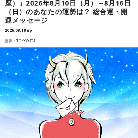
座）」2026年8月10日（月）～8月16日
というところにたどり着かない。もちろん旧立憲で落選した
いのかわからない、というのが2月の選挙の結果だし」
（日）のあなたの運勢は？ 総合運・開
議員の中には、仲のいい人、よく話す人もいますけど。いま
運メッセージ
は党が呼んだりネットで会議をやったときに出てきたりす
長野
「余計、公明党寄りになってきた。皇室典範の改正に賛
る」
成した、というのもそうです。公明党の色が強くなっている
2026.08.10 up
イメージがあります」
提供：TOKYO FM
長野
「はい」
角谷
「引きずられるようになっているのでは、と。少なくと
角谷
「政治はね、直接会って話さないと、なかなかモノが伝
も旧公明党の議員とももっとわかりやすいかたちで会合、勉
わらない、ニュアンスがわからない。こうして負けたんだ、
強会を開く。もちろん政策協議なんかはしているけど。それ
だからこうなったんだ、みたいな言い分、言い訳みたいなこ
は党対党の会議です。もっと信頼関係をつくる努力が必要だ
とは、たっぷり話し合ったと思う。そこから先の話です」
ね、と」
長野
「うん」
長野
「はい」
角谷
「立憲民主党、公明党と、旧立憲、つまり中道の人たち
角谷
「2つ目。旧公明党が中道になった、30年にわたって自
（3党）が合流する、と言っているけど、本当にできるんだろ
公政権の経験やそのときにつくった法律、立憲が反対してき
うか、という気持ちになりますね。中道をなんとかするには
た法律もたくさんあるでしょう。でも1回、公明党をやめて中