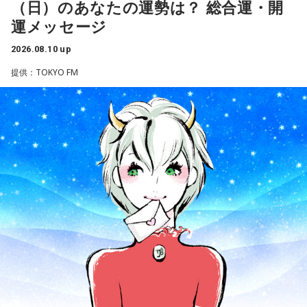
後に勝つ。
（日）のあなたの運勢は？ 総合運・開
成した、というのもそうです。公明党の色が強くなっている
運メッセージ
イメージがあります」
■監修者プロフィール：草彅健太（くさなぎ・けんた）
池袋占い館セレーネ所属。メンタルケアカウンセラー。鑑定
2026.08.10 up
件数は若い女性を中心に7,000件を超え、占いイベントやアプ
角谷
「引きずられるようになっているのでは、と。少なくと
提供：TOKYO FM
リの監修も手がける。また、イベントMCや声優としての活動
も旧公明党の議員とももっとわかりやすいかたちで会合、勉
もしており、芸能関係者の依頼も多い。
強会を開く。もちろん政策協議なんかはしているけど。それ
Webサイト：
https://selene-uranai.com/
は党対党の会議です。もっと信頼関係をつくる努力が必要だ
YouTube：
https://youtu.be/UHrZuZcHTj4
ね、と」
長野
「はい」
角谷
「2つ目。旧公明党が中道になった、30年にわたって自
公政権の経験やそのときにつくった法律、立憲が反対してき
た法律もたくさんあるでしょう。でも1回、公明党をやめて中
道改革連合になったなら、これは昔、賛成したことがあるか
ら変えられない、という態度は改めなければいけません」