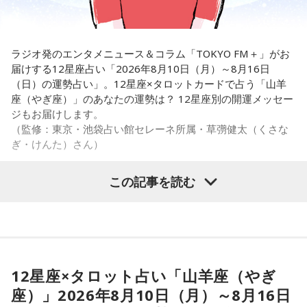
どうすればいいか、と。悩みに悩んで考えた4つのプラン、と
道改革連合になったなら、これは昔、賛成したことがあるか
いうものがあります」
ら変えられない、という態度は改めなければいけません」
ラジオ発のエンタメニュース＆コラム「TOKYO FM＋」がお
長野
「ぜひ教えてください。やはり強い野党がいないと有権
長野
「はい」
届けする12星座占い「2026年8月10日（月）～8月16日
者にとっても良くないので」
（日）の運勢占い」。12星座×タロットカードで占う「山羊
座（やぎ座）」のあなたの運勢は？ 12星座別の開運メッセー
角谷
「党をリセットした、ということがほしかったんでしょ
ジもお届けします。
角谷
「1つ目、立憲の落選した人、助かった人、衆議院議員の
う。そうでなければ、公明のままで立憲と合流する方法だっ
（監修：東京・池袋占い館セレーネ所属・草彅健太（くさな
ヒアリングばかりしていないで、旧公明党の人たちと話をし
てあったはず。公明の政策にいま中道が引きずられる状態だ
ぎ・けんた）さん）
なければいけない。そう思うんですね。2月のときに急遽、で
と、立憲支持者だった人たちはどこに入れていいのかわから
きた中道で、お互いのことをよく知らない。それまでの30年
ない、ということになります」
この記事を読む
ほど、公明党は自民党と連立を組んでいた。距離があるに決
■山羊座（やぎ座）
まっています。だけどそこが一緒になる。この党は選挙直前
このあとも角谷が、中道改革連合に向けたプランについて解
カード：力（正位置）
にエイヤッ、と決めておかしなことをするでしょう。希望の
説した。
党のときもそう。結局、立憲の人たちはどういう政治をした
内なる力で御す週。荒ぶる状況や感情を、力ずくでなく穏や
かな粘りで手なずけられる。焦らず、丁寧にコントロールし
いのかわからない、というのが2月の選挙の結果だし」
12星座×タロット占い「山羊座（やぎ
よう。日食の大きな揺れも、あなたの自制心なら乗りこなせ
座）」2026年8月10日（月）～8月16日
る。恐れを認めた上で前進していこう。しなやかな強さが最
長野
「余計、公明党寄りになってきた。皇室典範の改正に賛