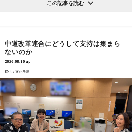
ち続けるっていうのは、もちろんいいことかもしれない
この記事を読む
古谷
「一人が不安はないんですけど」
（笑）」
■水瓶座（みずがめ座）
江里子
「あら、そうですか」
カード：ワンドの6（逆位置）
古谷
「ありがとうございます」
評価が下がりやすい週。注目を浴びていた立場が揺らぎ、周
古谷
「とにかくものが片付かない」
囲の視線が厳しくなる転落の兆し。しかし腐らないこと。日
中道改革連合にどうして支持は集まら
食があなたの対岸で起こり、驕りをあぶり出す。成果を独占
鎌田
「（笑）片付かない人？」
ないのか
せず、姿勢を正そう。今の停滞を糧に足場を固め直せば、失
った信頼は取り戻せる。
2026.08.10 up
古谷
「すべて保管しておくんですよ。もちろんね、当たり前
ですけど生ゴミとかはそれは出しますけれども、あの本も捨
■監修者プロフィール：草彅健太（くさなぎ・けんた）
提供：文化放送
池袋占い館セレーネ所属。メンタルケアカウンセラー。鑑定
てられない。書類も捨てられない。もうすべて。そのために
件数は若い女性を中心に7,000件を超え、占いイベントやアプ
倉庫とか買ってるんです」
リの監修も手がける。また、イベントMCや声優としての活動
もしており、芸能関係者の依頼も多い。
鎌田
「この身辺整理の中で、例えば洋服なんかも捨てようか
Webサイト：
https://selene-uranai.com/
って戸惑った時には、ボクは一軍二軍制度っていうのを作っ
YouTube：
https://youtu.be/UHrZuZcHTj4
て。これは、この頃1年間着なかったから、捨てるのはもった
いないけども、二軍の領域に入れといて、さらに1年着なかっ