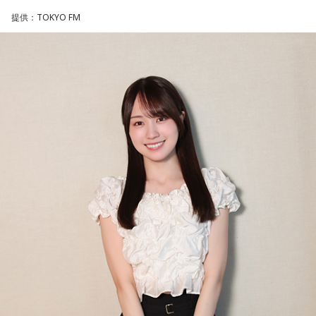
件数は若い女性を中心に7,000件を超え、占いイベントやアプ
提供：TOKYO FM
リの監修も手がける。また、イベントMCや声優としての活動
もしており、芸能関係者の依頼も多い。
Webサイト：
https://selene-uranai.com/
YouTube：
https://youtu.be/UHrZuZcHTj4