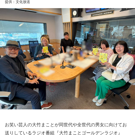
■監修者プロフィール：草彅健太（くさなぎ・けんた）
提供：文化放送
池袋占い館セレーネ所属。メンタルケアカウンセラー。鑑定
件数は若い女性を中心に7,000件を超え、占いイベントやアプ
リの監修も手がける。また、イベントMCや声優としての活動
もしており、芸能関係者の依頼も多い。
Webサイト：
https://selene-uranai.com/
YouTube：
https://youtu.be/UHrZuZcHTj4
お笑い芸人の大竹まことが同世代や全世代の男女に向けてお
送りしているラジオ番組『大竹まことゴールデンラジオ』