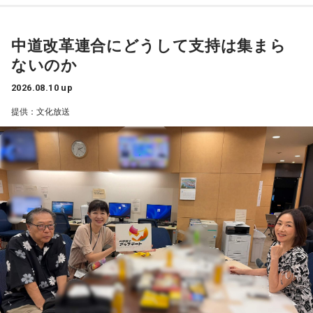
古谷
「ありがとうございます」
から衆議院の中で『なんとかしなきゃ』という空気よりも、
あまりにも負けすぎた悲壮感が漂って。主たる人、旧立憲で
中道改革連合にどうして支持は集まら
衆議院の人が続々、落っこちてしまった。知恵を出し合う、
ないのか
というところにたどり着かない。もちろん旧立憲で落選した
議員の中には、仲のいい人、よく話す人もいますけど。いま
2026.08.10 up
は党が呼んだりネットで会議をやったときに出てきたりす
提供：文化放送
る」
長野
「はい」
角谷
「政治はね、直接会って話さないと、なかなかモノが伝
わらない、ニュアンスがわからない。こうして負けたんだ、
だからこうなったんだ、みたいな言い分、言い訳みたいなこ
とは、たっぷり話し合ったと思う。そこから先の話です」
長野
「うん」