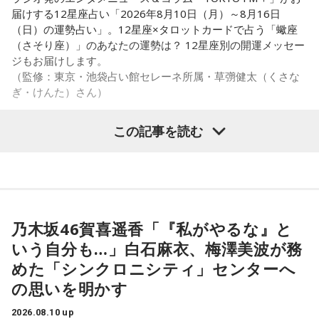
届けする12星座占い「2026年8月10日（月）～8月16日
（日）の運勢占い」。12星座×タロットカードで占う「蠍座
（さそり座）」のあなたの運勢は？ 12星座別の開運メッセー
ジもお届けします。
（監修：東京・池袋占い館セレーネ所属・草彅健太（くさな
ぎ・けんた）さん）
この記事を読む
■蠍座（さそり座）
カード：ワンドの7（逆位置）
守りが崩れる週。押し寄せる要求や横やりに慌てふためき、
自分の陣地を保てなくなる。だが浮き足立たないこと。日食
乃木坂46賀喜遥香「『私がやるな』と
の混乱が焦りを煽る。一度深呼吸し、守るべき一点に絞ろ
いう自分も…」白石麻衣、梅澤美波が務
う。全方位に応じようとするから消耗する。優先順位を立て
直して踏ん張ろう。
めた「シンクロニシティ」センターへ
の思いを明かす
■監修者プロフィール：草彅健太（くさなぎ・けんた）
池袋占い館セレーネ所属。メンタルケアカウンセラー。鑑定
2026.08.10 up