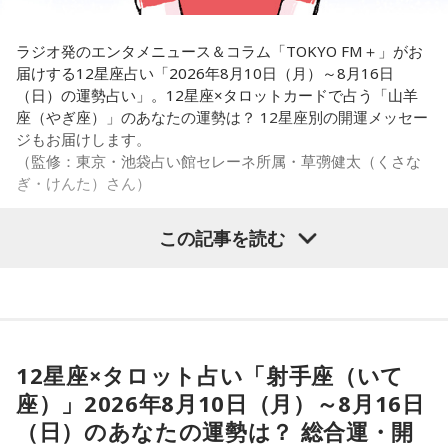
長野
「はい」
ラジオ発のエンタメニュース＆コラム「TOKYO FM＋」がお
角谷
「党をリセットした、ということがほしかったんでしょ
届けする12星座占い「2026年8月10日（月）～8月16日
う。そうでなければ、公明のままで立憲と合流する方法だっ
（日）の運勢占い」。12星座×タロットカードで占う「山羊
座（やぎ座）」のあなたの運勢は？ 12星座別の開運メッセー
てあったはず。公明の政策にいま中道が引きずられる状態だ
ジもお届けします。
と、立憲支持者だった人たちはどこに入れていいのかわから
（監修：東京・池袋占い館セレーネ所属・草彅健太（くさな
ない、ということになります」
ぎ・けんた）さん）
このあとも角谷が、中道改革連合に向けたプランについて解
この記事を読む
説した。
■山羊座（やぎ座）
カード：力（正位置）
内なる力で御す週。荒ぶる状況や感情を、力ずくでなく穏や
かな粘りで手なずけられる。焦らず、丁寧にコントロールし
12星座×タロット占い「射手座（いて
よう。日食の大きな揺れも、あなたの自制心なら乗りこなせ
座）」2026年8月10日（月）～8月16日
る。恐れを認めた上で前進していこう。しなやかな強さが最
後に勝つ。
（日）のあなたの運勢は？ 総合運・開