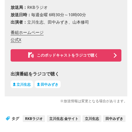
放送局：
RKBラジオ
放送日時：
毎週金曜 6時30分～10時00分
出演者：
立川生志、田中みずき、山本修司
番組ホームページ
公式X
このポッドキャストをラジコで聴く
出演番組をラジコで聴く
立川生志
田中みずき
※放送情報は変更となる場合があります。
タグ
RKBラジオ
立川生志 金サイト
立川生志
田中みずき