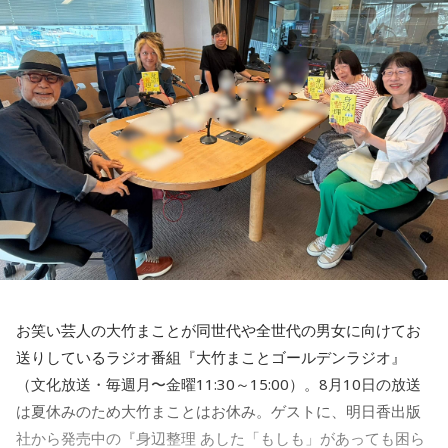
で、この身辺整理をね、読んでいただければ、ずいぶんとこ
う、あの悩みが解決するんじゃないかと思いました」
江里子
「確かにもう本当にそうよね」
美穂
「で、今回のこの帯文。このご本の帯文にもね、キャッ
チーなちょっともうね、気になることがいっぱい書かれてお
りますのでね、ちょっと読ませていただきますね。一人が不
安、ものが片付かない、人間関係に疲れた、お金のことが心
配、家族に迷惑をかけたくない、一つでも当てはまったらこ
の本を読んでくださいってね。これ見たらもう買わないとも
うね。気になっちゃってこれが」
お笑い芸人の大竹まことが同世代や全世代の男女に向けてお
送りしているラジオ番組『大竹まことゴールデンラジオ』
江里子
「本当よ、これ気にならない人なんていらっしゃらな
（文化放送・毎週月〜金曜11:30～15:00）。8月10日の放送
いんじゃないかしら、本当にね」
は夏休みのため大竹まことはお休み。ゲストに、明日香出版
古谷
「むちゃくちゃ当てはまりますね」
社から発売中の『身辺整理 あした「もしも」があっても困ら