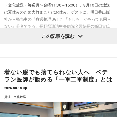
（文化放送・毎週月〜金曜11:30～15:00）。8月10日の放送
は夏休みのため大竹まことはお休み。ゲストに、明日香出版
社から発売中の『身辺整理 あした「もしも」があっても困ら
ない』著者である、長野県諏訪中央病院名誉院長の鎌田實氏
を招き、月曜パートナーの阿佐ヶ谷姉妹、作家の古谷経衡氏
この記事を読む
とともに話を聞いた。
阿佐ヶ谷姉妹・江里子
「今日は、こちらね」
古谷
「新しいご本ということで」
着ない服でも捨てられない人へ ベテ
ラン医師が勧める「一軍二軍制度」とは
江里子
「そうなんです。またもや新しい本でございます」
2026.08.10 up
阿佐ヶ谷姉妹・美穂
「それで、あの、私の、なんか、あのラ
提供：文化放送
ジオのコーナー、悩み相談のコーナーがあるんですけど、あ
の、そういう悩みへのこうメール見てたら、結構人生この先
どうしていいかわからないって悩みの方が結構多かったん