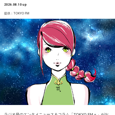
池袋占い館セレーネ所属。メンタルケアカウンセラー。鑑定
2026.08.10 up
件数は若い女性を中心に7,000件を超え、占いイベントやアプ
提供：TOKYO FM
リの監修も手がける。また、イベントMCや声優としての活動
もしており、芸能関係者の依頼も多い。
Webサイト：
https://selene-uranai.com/
YouTube：
https://youtu.be/UHrZuZcHTj4
ラジオ発のエンタメニュース＆コラム「TOKYO FM＋」がお