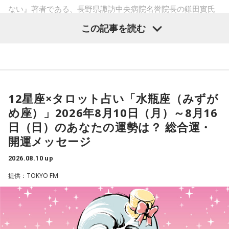
ない』著者である、長野県諏訪中央病院名誉院長の鎌田實氏
江里子
「古谷さんも当てはまります？」
を招き、月曜パートナーの阿佐ヶ谷姉妹、作家の古谷経衡氏
この記事を読む
とともに話を聞いた。
古谷
「一人が不安はないんですけど」
阿佐ヶ谷姉妹・江里子
「今日は、こちらね」
江里子
「あら、そうですか」
古谷
「新しいご本ということで」
12星座×タロット占い「水瓶座（みずが
古谷
「とにかくものが片付かない」
め座）」2026年8月10日（月）～8月16
江里子
「そうなんです。またもや新しい本でございます」
日（日）のあなたの運勢は？ 総合運・
鎌田
「（笑）片付かない人？」
開運メッセージ
阿佐ヶ谷姉妹・美穂
「それで、あの、私の、なんか、あのラ
古谷
「すべて保管しておくんですよ。もちろんね、当たり前
ジオのコーナー、悩み相談のコーナーがあるんですけど、あ
2026.08.10 up
ですけど生ゴミとかはそれは出しますけれども、あの本も捨
の、そういう悩みへのこうメール見てたら、結構人生この先
提供：TOKYO FM
てられない。書類も捨てられない。もうすべて。そのために
どうしていいかわからないって悩みの方が結構多かったん
倉庫とか買ってるんです」
で、この身辺整理をね、読んでいただければ、ずいぶんとこ
う、あの悩みが解決するんじゃないかと思いました」
鎌田
「この身辺整理の中で、例えば洋服なんかも捨てようか