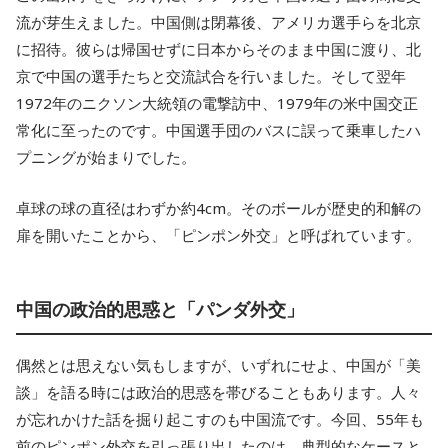
流が芽生えました。中国側は閉幕後、アメリカ選手らを北京
に招待。彼らは帰国せずに日本からそのまま中国に渡り、北
京で中国の選手たちと交流試合を行いました。そして翌年
1972年のニクソン大統領の電撃訪中、1979年の米中国交正
常化に至ったのです。中国選手団のバスに誤って乗車したハ
プニングが始まりでした。
卓球の球の直径はわずか約4cm。そのボールが歴史的和解の
扉を開いたことから、「ピンポン外交」と呼ばれています。
中国の政治的思惑と「パンダ外交」
偶然とは思えない気もしますが、いずれにせよ、中国が「美
談」を語る時には政治的思惑を帯びることもあります。人々
が忘れかけた話を掘り起こすのも中国流です。今回、55年も
前のピンポン外交を引っ張り出したのは、典型的なケースと