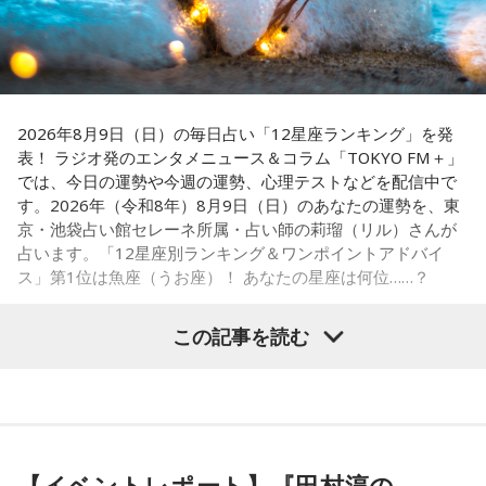
『ニッポン放送ショウアップナイター』では、今後も60周年
池袋占い館セレーネ所属。電話占いメルにも出演。第六感で
のアニバーサリーイヤーにふさわしい球界のレジェンドたち
人の想いを捉える羅針盤ヒーラー。霊感タロット、四柱推
がスペシャルゲスト解説者として登場する。さらに、リスナ
命、宿曜占星術でオーダーメイドの鑑定を手掛ける。転職、
結婚、離別など多くの経験から、今どう動くべきか悩む人に
ーにとって嬉しい夏の味覚や現金が当たるプレゼント企画も
寄り添いナビゲートする。
実施する。
2026年8月9日（日）の毎日占い「12星座ランキング」を発
Webサイト：
https://selene-uranai.com/
表！ ラジオ発のエンタメニュース＆コラム「TOKYO FM＋」
YouTube：
https://www.youtube.com/@ataru-uranai
では、今日の運勢や今週の運勢、心理テストなどを配信中で
す。2026年（令和8年）8月9日（日）のあなたの運勢を、東
■髙津臣吾 コメント
京・池袋占い館セレーネ所属・占い師の莉瑠（リル）さんが
占います。「12星座別ランキング＆ワンポイントアドバイ
「ショウアップナイター」をお聴きの皆さま、ご無沙汰して
ス」第1位は魚座（うお座）！ あなたの星座は何位……？
おります。
ペナントレース終盤の神宮球場、一つ一つのプレーの重みが
この記事を読む
増す独特の緊張感を、ラジオを通じてお伝えできればと思い
ます。
【1位】魚座（うお座）
よろしくお願いします！
恋愛運が好調で楽しい運気の1日となりそうです。今日は好き
な人に積極的にアプローチをしてみるのも良さそうです。ラ
ッキーカラーは水色。
【イベントレポート】『田村淳の