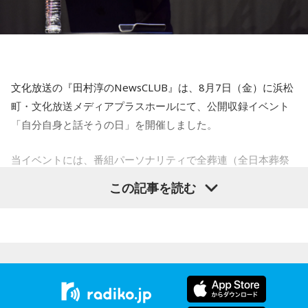
【6位】乙女座（おとめ座）
人付き合いが好調で、楽しいことが広がっていくような運気
です。今日は色々な人と積極的にコミュニケーションをとっ
ていきましょう。
文化放送の『田村淳のNewsCLUB』は、8月7日（金）に浜松
【7位】牡羊座（おひつじ座）
町・文化放送メディアプラスホールにて、公開収録イベント
マイペースに過ごせると良い日です。今日は部屋の片付けを
「自分自身と話そうの日」を開催しました。
したり、書類の整理をしたり、身の回りの整理を心掛けて過
ごしてみましょう。
当イベントには、番組パーソナリティで全葬連（全日本葬祭
業協同組合連合会）のフューネラルアンバサダーも務める田
【8位】天秤座（てんびん座）
この記事を読む
仕事運が好調な日。今日がお休みの人も忙しさが目立ちそう
村淳と、アシスタントの砂山圭大郎アナウンサーが登壇。
です。優先順位を確認し、1つひとつ丁寧に進めていくことを
「自分自身と話そう」をテーマに、“これまでの人生”を肯定し
心がけてみましょう。
ながら“これからの生き方”を考える時間を、来場者とのやり取
りを交えながらお届けしました。
【9位】双子座（ふたご座）
金運が好調です。今日はお金に関する見直しや、将来のため
に必要なことについて考えてみましょう。ラッキーアイテム
昨年に続き2回目の開催となる本イベントは、参加者が自分自
はコーヒー。
身を見つめ直す2つのコーナーで展開。「自分への表彰状を送