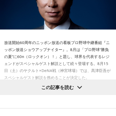
とっさに握りしめたものは、あなたが窮地で無意識に守ろう
とする「本当に大切なもの」を暗示しています。冷静ではい
られない極限の場面でこそ、普段は隠れているあなたの本性
が表に出るのです。
【解答】
1．鳩のぬいぐるみ……本性は「愛情深い天使」
放送開始60周年のニッポン放送の看板プロ野球中継番組『ニ
鳩のぬいぐるみは「愛情」を暗示しています。あなたは追い
ッポン放送ショウアップナイター』。8月は「プロ野球“勝負
詰められても、自分より大切な誰かを思い浮かべる、利他的
なタイプ。窮地でこそ人にやさしくできる、あたたかい心の
の夏”に60n（ロックオン）！」と題し、球界を代表するレジ
持ち主です。ただ、自分を後回しにしすぎないよう気をつけ
ェンドがスペシャルゲスト解説として続々登場する。8月15
てください。
日（土）のヤクルト×DeNA戦（神宮球場）では、髙津臣吾が
スペシャルゲスト解説を務めることが決定した。
2．身分証……本性は「したたかな悪魔」
身分証は「あなた自身の存在」を暗示しています。あなたは
この記事を読む
窮地に立たされると、何よりまず自分を守り抜く、利己的な
タイプ。生き残るための冷徹な判断力は、時に人を出し抜く
髙津は1990年代から2000年代にかけて伝家の宝刀・シンカ
ほどです。ただ、その強さはあなたや大切なものを守るため
ーを武器にヤクルトスワローズの絶対的守護神を担い、選手
の武器にもなるでしょう。
として5度のリーグ優勝、4度の日本一に貢献した。メジャー