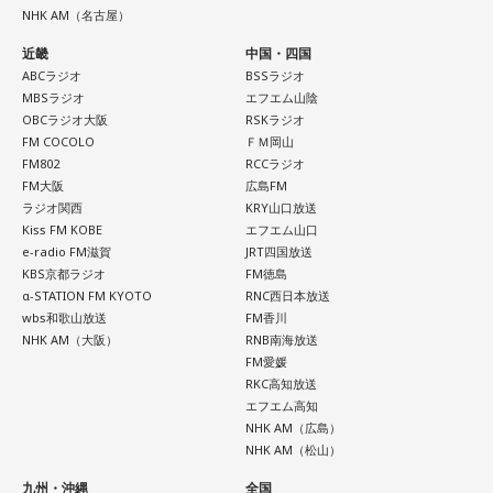
分に、文化放送で特別番組として放送します。
NHK AM（名古屋）
近畿
中国・四国
【特別番組概要】
ABCラジオ
BSSラジオ
■番組名：『田村淳のNewsCLUB「自分自身と話そうの
MBSラジオ
エフエム山陰
日」』
OBCラジオ大阪
RSKラジオ
FM COCOLO
ＦＭ岡山
■放送日時：2026年8月11日（火・祝）午前9時00分～10時
FM802
RCCラジオ
00分
FM大阪
広島FM
■出演：田村淳、砂山圭大郎（文化放送アナウンサー）
ラジオ関西
KRY山口放送
Kiss FM KOBE
エフエム山口
■提供：全日本葬祭業協同組合連合会（全葬連）
e-radio FM滋賀
JRT四国放送
KBS京都ラジオ
FM徳島
α-STATION FM KYOTO
RNC西日本放送
wbs和歌山放送
FM香川
NHK AM（大阪）
RNB南海放送
FM愛媛
RKC高知放送
エフエム高知
NHK AM（広島）
NHK AM（松山）
九州・沖縄
全国