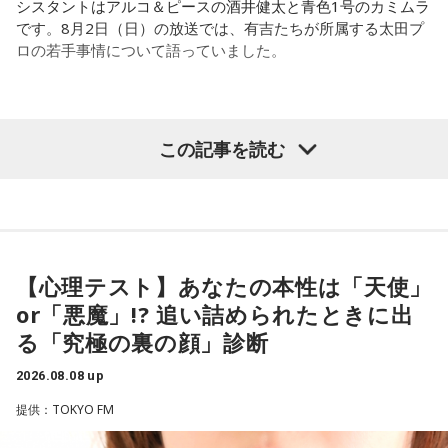
シスタントはアルコ＆ピースの酒井健太と青色1号のカミムラ
です。8月2日（日）の放送では、有吉たちが所属する太田プ
ロの若手事情について語っていました。
（左から）酒井健太、有吉弘行、カミムラ
この記事を読む
◆太田プロの若手芸人事情
有吉は、若手芸人と接する機会の多いカミムラに聞きたいこ
とがあると切り出し、「賞レースで結果を残していないコン
【心理テスト】あなたの本性は「天使」
ビ、（芸歴18年目の）ぐりんぴーすがよく愚痴をこぼしてい
or「悪魔」!? 追い詰められたときに出
るのは、最近の後輩は挨拶をしてくれないんだって（笑）」
る「究極の裏の顔」診断
と暴露します。
2026.08.08 up
有吉自身は、今では後輩から挨拶されないことがまったくな
いため分からないと前置きしつつ、「ぐりんぴーすがそう言
提供：TOKYO FM
っていたから……その辺はどう？ 風紀が乱れているかどうか」