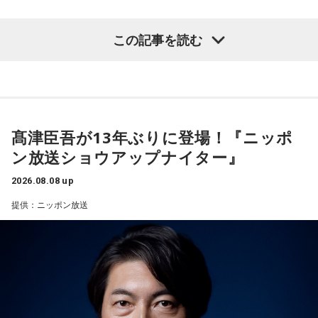
と冗談交じりに言うと、酒井も「俺のせいじゃないと思いま
すけどね」とすぐさまツッコミを入れていました。
この記事を読む
【質問】
＜番組概要＞
家でくつろいでいると、突然、大きなスズメバチが部屋に飛
番組名：有吉弘行のSUNDAY NIGHT DREAMER
び込んできました。
放送日時：毎週日曜 20:00～21:55
あなたは慌てて、荷物をつかんで部屋の外へ逃げ出します。
放送エリア：TOKYO FMをのぞくJFN全国25局ネット
安全な場所までたどり着き、ほっと一息。
パーソナリティ：有吉弘行
ふと見ると、あなたは無我夢中で、あるものを握りしめてい
髙津臣吾が13年ぶりに登場！『ニッポ
番組Webサイト：
https://jfn-pods.com/program/27400
ました。
ン放送ショウアップナイター』
音声コンテンツプラットフォーム「JFN Pods」ではスペシャ
それは何でしたか？次の中から近いものを1つ選んでくださ
ル音声も配信中！
い。
2026.08.08 up
1． 鳩のぬいぐるみ
提供：ニッポン放送
2． パスポートなどの身分証
3． 買ったばかりの乾電池
4． 懐中電灯
【解説】
この心理テストでわかることは、追い詰められた時に出る、
あなたの「究極の裏の顔」です。