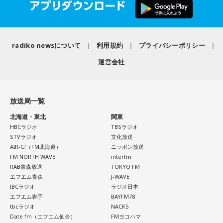
ろう」のコーナーでは、大きな成功でなくても「自分、本当
【10位】獅子座（しし座）
によく頑張ったな」と思えるこれまでの出来事を、“自分への
内省がテーマの日です。今日はこれまでを振り返って色々な
ことを見直してみましょう。スマホのデータの整理をした
表彰状”という形で来場者から募集・紹介。自身の記憶を改め
radiko newsについて
利用規約
プライバシーポリシー
り、不要に感じるものは手放してみるのもおすすめです。
て言葉にすることで、人生をじっくりと見つめ直す時間とな
運営会社
りました。
【11位】水瓶座（みずがめ座）
日頃の疲れを癒しましょう。今日はマッサージを受けたり、
続く「人生の最後に流したい私のエンディング曲」のコーナ
心と身体のメンテナンスを意識しましょう。たくさん睡眠を
放送局一覧
取ってリフレッシュするのも良さそうです。
ーでは、来場者が選んだ“人生の最後に流したい一曲”にまつわ
北海道・東北
関東
る思い出を紹介。音楽を通してこれまでの人生を振り返りな
【12位】射手座（いて座）
HBCラジオ
TBSラジオ
がら、これからの“自分らしい生き方”を考える時間を共有しま
心のモヤモヤが目立つような日です。今日は頑張らず、1人の
STVラジオ
文化放送
した。田村は、人生の最後に流したい曲について、「お葬式
時間を大切にしたり、のんびり過ごす時間を持つようにしま
AIR-G'（FM北海道）
ニッポン放送
FM NORTH WAVE
interfm
で流す曲は決めている。しかも自分の声で流したいと思っ
しょう。
RAB青森放送
TOKYO FM
て、毎日ギターの弾き語りを書斎で練習して、音源として残
エフエム青森
J-WAVE
【今日の一言メッセージ】
しているんです。娘たちにも聴こえているはずだから、お葬
IBCラジオ
ラジオ日本
今日は不要なものを手放したり、今後の計画を見直すことを
エフエム岩手
BAYFM78
式のときに『パパが弾いてた曲だ』と思ってもらえたら」と
心掛けると良い日です。
tbcラジオ
NACK5
思いを語りました。
Date fm（エフエム仙台）
FMヨコハマ