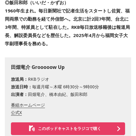
◎飯田和郎（いいだ・かずお）
1960年生まれ。毎日新聞社で記者生活をスタートし佐賀、福
岡両県での勤務を経て外信部へ。北京に計2回7年間、台北に
3年間、特派員として駐在した。RKB毎日放送移籍後は報道局
長、解説委員長などを歴任した。2025年4月から福岡女子大
学副理事長を務める。
田畑竜介 Grooooow Up
放送局：
RKBラジオ
放送日時：
毎週月曜～木曜 6時30分～9時00分
出演者：
田畑竜介、橋本由紀、飯田和郎
番組ホームページ
公式X
このポッドキャストをラジコで聴く