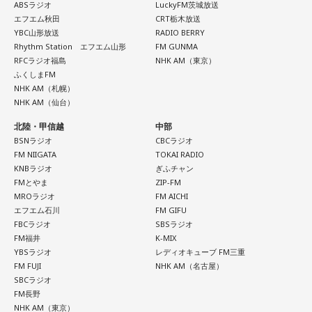
■監修者プロフィール：莉瑠（リル）
ABSラジオ
LuckyFM茨城放送
東京・池袋占い館セレーネ所属。10代に占いに出会い、勉
エフエム秋田
CRT栃木放送
強、コミュニケーションなどの苦手な部分を克服。成績も最
YBC山形放送
RADIO BERRY
下位からトップに。OL、芸能活動を経て、悩みやコンプレッ
Rhythm Station エフエム山形
FM GUNMA
コーナー後には、来場者から田村への質疑応答も実施。最後
RFCラジオ福島
NHK AM（東京）
クスを持つ方に寄り添いたいと本格的に占いの世界に進出。
には、田村がイベントを振り返り、「リスナーの皆さんのエ
ふくしまFM
SATORI電話占い月間ランキング連続1位。占いコンテンツ
NHK AM（札幌）
ンディング曲の話とかを聞いているだけでも、僕はポジティ
『莉瑠と龍神様の絶対神託』リリース。
NHK AM（仙台）
Webサイト：
https://selene-uranai.com/
ブになれた。確かに死はすごく悲しいことではあるんだけ
オンライン占いセレーネ：
https://online-uranai.jp/
北陸・甲信越
中部
ど、100％皆さんに必ず来るお別れなので、そのお別れとど
BSNラジオ
CBCラジオ
うやって向き合うかということを考える一つのきっかけにな
FM NIIGATA
TOKAI RADIO
ればと思います」と締めくくりました。
KNBラジオ
ぎふチャン
FMとやま
ZIP-FM
MROラジオ
FM AICHI
また、イベント当日は文化放送1階のサテライトプラス広場に
エフエム石川
FM GIFU
て「イタコト展」も開催。「誰かの心のこりが、誰かの心の
FBCラジオ
SBSラジオ
FM福井
K-MIX
こりを和らげる」をテーマに、さまざまな「心のこり」に触
YBSラジオ
レディオキューブ FM三重
れながら、自分自身の想いを見つめ直す機会を届けました。
FM FUJI
NHK AM（名古屋）
SBCラジオ
FM長野
なお、この模様は8月11日（火・祝）午前9時00分～10時00
NHK AM（東京）