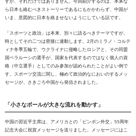
すが、それだけではありません。今回紹介するのは、本来な
ら日本も絡むべきストーリーであるにもかかわらず、中国が
いま、意図的に日本を絡ませないようにしている話です。
「スポーツと政治」は本来、別々に語るべきテーマですが、
時としてその二つは密接に連動します。2月のミラノ・コルテ
ィナ冬季五輪で、ウクライナに侵略したロシアと、その同盟
国ベラルーシの選手が、国家を代表するのではなく個人の資
格（中立選手）としてのみ参加が認められたことがよい例で
す。スポーツ交流に関し、極めて政治的なにおいのするメッ
セージが、さきごろ中国から発信されました。
「小さなボールが大きな流れを動かす」
中国の習近平主席は、アメリカとの「ピンポン外交」55周年
記念大会に祝賀メッセージを送りました。メッセージにはこ