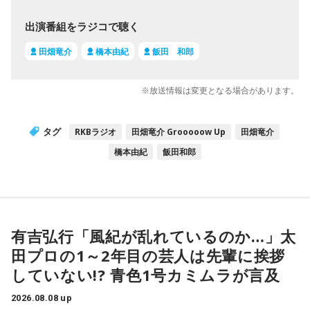
出演番組をラジコで聴く
田畑竜介
橋本由紀
飯田 和郎
※放送情報は変更となる場合があります。
タグ
RKBラジオ
田畑竜介 Grooooow Up
田畑竜介
橋本由紀
飯田和郎
有吉弘行「風紀が乱れているのか…」太
田プロの1～2年目の芸人は先輩に挨拶
していない!? 青色1号カミムラが言及
2026.08.08 up