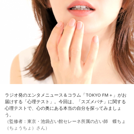
と質問します。
これに対して、カミムラは「ぐりんぴーすさんが言っている
のは、1～2年目の芸人の子たちだと思うんですけど……たぶ
ん、その子たちは本当に挨拶していないと思います」と苦笑
い。有吉が「なんでなの？」と尋ねると、カミムラは「こん
なことを言うのもあれですけど、（ぐりんぴーすさんが）ど
ういう先輩か分かっていないんだと思います」と正直に語り
ます。
それを受け、有吉は「でもさ、この世界に入ったら俺だって
（若手の頃は）誰か分からない人にも一応挨拶するじゃな
い？ 何があるか分からないからさ」と持論を語ります。その
意見にカミムラも納得しつつも、「ちゃんと挨拶をしない人
間は時代的に増えていますね」とリアルな実情を明かしま
ラジオ発のエンタメニュース＆コラム「TOKYO FM＋」がお
す。
届けする「心理テスト」。今回は、「スズメバチ」に関する
心理テストで、心の奥にある本当の自分を探ってみましょ
また、有吉は「吉本（興業）は縦がちゃんとしているじゃ
う。
ん。それは養成所でもそういう教えがあるんだろうし、先輩
（監修者：東京・池袋占い館セレーネ所属の占い師 蝶ちょ
からも受け継がれるからだと思うんだよね」と他事務所と比
（ちょうちょ）さん）
較しつつ、「太田プロはゆるいから……酒井のせいで（笑）」