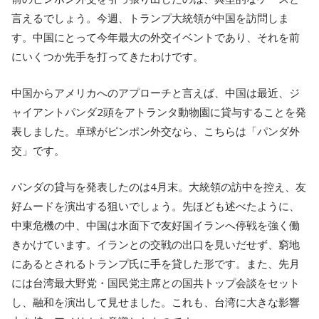
言えるでしょう。今週、トランプ大統領が中国を訪問しま
す。中国にとって今年最大の外交イベントであり、それを前
にいくつか先手を打ってきたわけです。
中国からアメリカへのアプローチと言えば、中国は最近、ジ
ャイアントパンダ2頭をアトランタ動物園に貸与することを発
表しました。卓球がピンポン外交なら、こちらは「パンダ外
交」です。
パンダの貸与を発表したのは4月末。大統領の訪中を控え、友
好ムードを演出する狙いでしょう。先ほども述べたように、
中東危機の中、中国は水面下で友好国イランへ停戦を強く働
きかけています。イランとの交戦の出口を見いだせず、窮地
にあるとされるトランプ氏に手を貸した形です。また、先月
には台湾最大野党・国民党主席との国共トップ会談をセット
し、融和を演出して見せました。これも、台湾に大きな影響