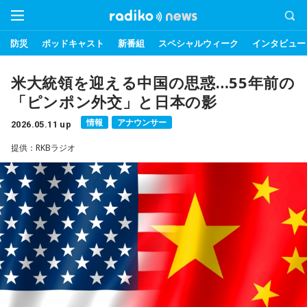
防災
ポッドキャスト
新番組
スペシャルウィーク
インタビュー
米大統領を迎える中国の思惑…55年前の
「ピンポン外交」と日本の影
情報
アナウンサー
2026.05.11 up
提供：RKBラジオ