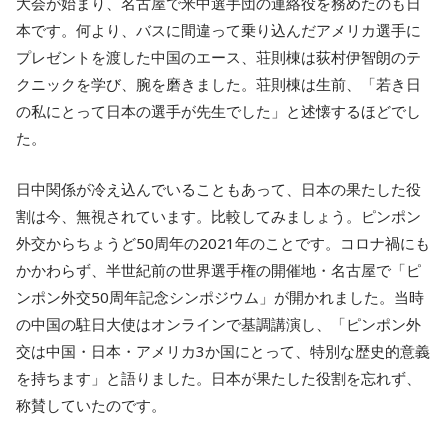
大会が始まり、名古屋で米中選手団の連絡役を務めたのも日
本です。何より、バスに間違って乗り込んだアメリカ選手に
プレゼントを渡した中国のエース、荘則棟は荻村伊智朗のテ
クニックを学び、腕を磨きました。荘則棟は生前、「若き日
の私にとって日本の選手が先生でした」と述懐するほどでし
た。
日中関係が冷え込んでいることもあって、日本の果たした役
割は今、無視されています。比較してみましょう。ピンポン
外交からちょうど50周年の2021年のことです。コロナ禍にも
かかわらず、半世紀前の世界選手権の開催地・名古屋で「ピ
ンポン外交50周年記念シンポジウム」が開かれました。当時
の中国の駐日大使はオンラインで基調講演し、「ピンポン外
交は中国・日本・アメリカ3か国にとって、特別な歴史的意義
を持ちます」と語りました。日本が果たした役割を忘れず、
称賛していたのです。