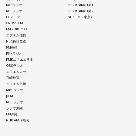
RKBラジオ
ラジオNIKKEI第1
KBCラジオ
ラジオNIKKEI第2
LOVE FM
NHK FM（東京）
CROSS FM
FM FUKUOKA
エフエム佐賀
NBC長崎放送
FM長崎
RKKラジオ
FMKエフエム熊本
OBSラジオ
エフエム大分
宮崎放送
エフエム宮崎
MBCラジオ
μFM
RBCiラジオ
ラジオ沖縄
FM沖縄
NHK AM（福岡）