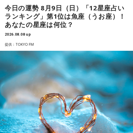
3．乾電池……本性は「気まぐれな人間」
でも活躍し日米通算313セーブをマーク。指導者としては、6
今日の運勢 8月9日（日）「12星座占い
乾電池は「内に秘めたエネルギー」を暗示しています。あな
シーズン、ヤクルトの監督を務め、前年最下位からの日本
ランキング」第1位は魚座（うお座）！
たは追い詰められると、理屈より先に、その時の衝動でとっ
一、球団初のリーグ連覇を成し遂げた。
さに動く本能タイプ。ある意味では、いちばん人間らしいか
あなたの星座は何位？
もしれません。勢いが吉と出ることも多いですが、一呼吸置
選手としても指揮官としてもヤクルトが誇る球界のレジェン
いて考える癖もつけてみて。
2026.08.08 up
ドといえる髙津が8月15日（土）に神宮球場で行われる「ヤ
提供：TOKYO FM
4．懐中電灯……本性は「冷静な神様!?」
クルト×DeNA」に『ニッポン放送ショウアップナイター』の
懐中電灯は「今後の見通し」を暗示しています。あなたは極
スペシャルゲスト解説として登場する。現役時代は『ニッポ
限の場面でもパニックにならず、状況を一歩引いて見極める
ン放送ショウアップナイター』の事前情報番組でレギュラー
冷静沈着なタイプ。感情に飲まれず、俯瞰して考えられるタ
出演コーナーを持つなど、ニッポン放送リスナーにはお馴染
イプです。ただ、いつも冷静すぎると近寄りがたく見られる
こともあるので、時には素直になってみましょう。
みの髙津だが、『ニッポン放送ショウアップナイター』で解
説を務めるのは2013年以来、13年ぶりとなる。
＊
ペナントレースも終盤に差し掛かり、古巣・ヤクルトにとっ
天使も悪魔も、どちらもあなたの一部。自分の中の両方を知
て勝負の夏となる神宮球場の一戦での髙津氏ならではの視点
っておくことが、いざという時の本当の強さになるのかもし
れません。
に注目が集まる。
■監修者プロフィール：蝶ちょ（ちょうちょ）