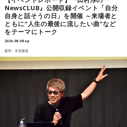
NewsCLUB』公開収録イベント「自分
【2位】蟹座（かに座）
好調な運気で心地よく過ごせる1日となりそうです。直感が冴
自身と話そうの日」を開催 ～来場者と
「ニッポン放送ショウアップナイター ヤクルト×DeNA」
えやすい運気なので、選択に迷った際は自分の直感を参考に
ともに“人生の最後に流したい曲”など
■放送日時：8月15日（土） 17時50分～試合終了 （延長対
してみてください。
をテーマにトーク
応あり）
【3位】蠍座（さそり座）
■スペシャルゲスト解説：髙津臣吾
2026.08.08 up
学びや成長ができそうな1日です。今日は視野が広がりやすく
■実況：師岡正雄アナウンサー
提供：文化放送
学びが深まりそうです。海外のことに目を向けたり、探究心
■番組X：@showup1242
を大切に過ごしてみましょう。
■ハッシュタグ：#ショウアップナイター #60n
【4位】山羊座（やぎ座）
■メールアドレス：89@1242.com
対人運が好調です。今日は1対1のコミュニケーションが大切
■番組ホームページ：
https://www.1242.com/showup
な日。パートナーや大切な友人と深い話をしたり、普段は話
しづらい話題を取り上げてみたりするには良いタイミングで
す。
【5位】牡牛座（おうし座）
趣味や友達付き合いが活発な運気です。今日は心の充実感を
感じやすい日なので、好きなことをとことん楽しみましょ
う。ラッキーアイテムは、炭酸水。