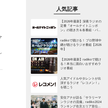
人気記事
【2026年最新】深夜ラジオの
定番『オールナイトニッポ
ン』の聴き方＆各番組・パー
ソナリティ一覧
ャ
radikoで聴ける！ プロ野球中
に
継が聴けるラジオ番組【2026
年】
し
【2026年最新】radikoで聴け
る！本当に面白いおすすめラ
ジオ番組
人気アイドルやタレントが出
演するラジオ『レコメン！』
を聴こう
安住アナが語る「サラリーマ
ンラジオの流儀」radiko2024
ランキング在京エリア首位