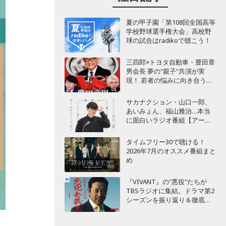
夏の甲子園「第108回全国高等
学校野球選手権大会」高校野
球の試合はradikoで聴こう！
三四郎×トヨタ自動車・豊田章
男会長 夢の"親子"共演が実
現！ 若者の悩みに向き合うポ
ッドキャスト番組が始動
サカナクション・山口一郎、
あいみょん、福山雅治…本当
に面白いラジオ番組【アーテ
ィスト編】
タイムフリー30で聴ける！
2026年7月のオススメ番組まと
め
『VIVANT』の"悪役"たちが
TBSラジオに集結。ドラマ第2
シーズンを振り返り＆徹底考
察！