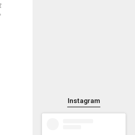
実
で
Instagram