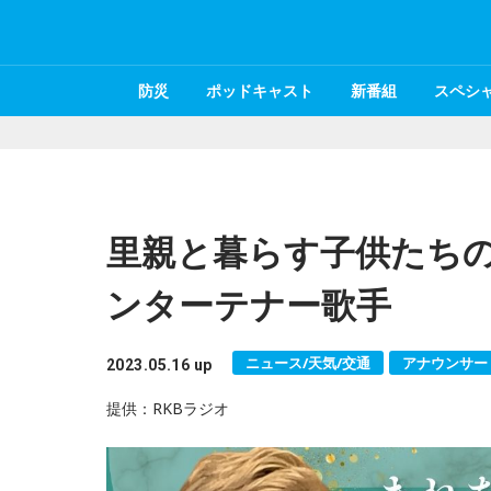
防災
ポッドキャスト
新番組
スペシ
里親と暮らす子供たち
ンターテナー歌手
ニュース/天気/交通
アナウンサー
2023.05.16 up
提供：RKBラジオ