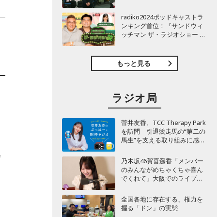
TBSラジオ『安住紳一郎の日
曜天国』インタビュー
radiko2024ポッドキャストラ
ンキング首位！『サンドウィ
ッチマン ザ・ラジオショー サ
タデー』インタビュー
もっと見る
ラジオ局
菅井友香、TCC Therapy Park
を訪問 引退競走馬の“第二の
馬生”を支える取り組みに感
動！
カ
乃木坂46賀喜遥香「メンバー
のみんながめちゃくちゃ喜ん
でくれて」大阪でのライブで
毎回届く“親戚からの差し入
れ”とは？
全国各地に存在する、権力を
握る「ドン」の実態