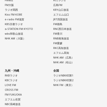
FM802
RCCラジオ
■ハッシュタグ：#ショウアップナイター #60n
FM大阪
広島FM
■メールアドレス：89@1242.com
ラジオ関西
KRY山口放送
Kiss FM KOBE
エフエム山口
■番組ホームページ：
https://www.1242.com/showup
e-radio FM滋賀
JRT四国放送
KBS京都ラジオ
FM徳島
α-STATION FM KYOTO
RNC西日本放送
wbs和歌山放送
FM香川
NHK AM（大阪）
RNB南海放送
FM愛媛
RKC高知放送
エフエム高知
NHK AM（広島）
NHK AM（松山）
九州・沖縄
全国
RKBラジオ
ラジオNIKKEI第1
KBCラジオ
ラジオNIKKEI第2
LOVE FM
NHK FM（東京）
CROSS FM
FM FUKUOKA
エフエム佐賀
NBC長崎放送