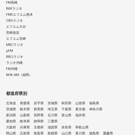
FM長崎
RKKラジオ
FMKエフエム熊本
OBSラジオ
エフエム大分
宮崎放送
エフエム宮崎
MBCラジオ
μFM
RBCiラジオ
ラジオ沖縄
FM沖縄
NHK AM（福岡）
都道府県別
北海道
青森県
岩手県
宮城県
秋田県
山形県
福島県
茨城県
栃木県
群馬県
埼玉県
千葉県
東京都
神奈川県
新潟県
山梨県
長野県
石川県
富山県
福井県
愛知県
岐阜県
静岡県
三重県
大阪府
兵庫県
京都府
滋賀県
奈良県
和歌山県
岡山県
広島県
鳥取県
島根県
山口県
香川県
徳島県
愛媛県