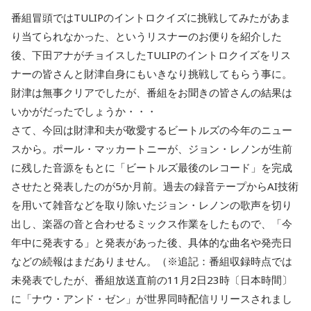
番組冒頭ではTULIPのイントロクイズに挑戦してみたがあま
り当てられなかった、というリスナーのお便りを紹介した
後、下田アナがチョイスしたTULIPのイントロクイズをリス
ナーの皆さんと財津自身にもいきなり挑戦してもらう事に。
財津は無事クリアでしたが、番組をお聞きの皆さんの結果は
いかがだったでしょうか・・・
さて、今回は財津和夫が敬愛するビートルズの今年のニュー
スから。ポール・マッカートニーが、ジョン・レノンが生前
に残した音源をもとに「ビートルズ最後のレコード」を完成
させたと発表したのが5か月前。過去の録音テープからAI技術
を用いて雑音などを取り除いたジョン・レノンの歌声を切り
出し、楽器の音と合わせるミックス作業をしたもので、「今
年中に発表する」と発表があった後、具体的な曲名や発売日
などの続報はまだありません。（※追記：番組収録時点では
未発表でしたが、番組放送直前の11月2日23時〔日本時間〕
に「ナウ・アンド・ゼン」が世界同時配信リリースされまし