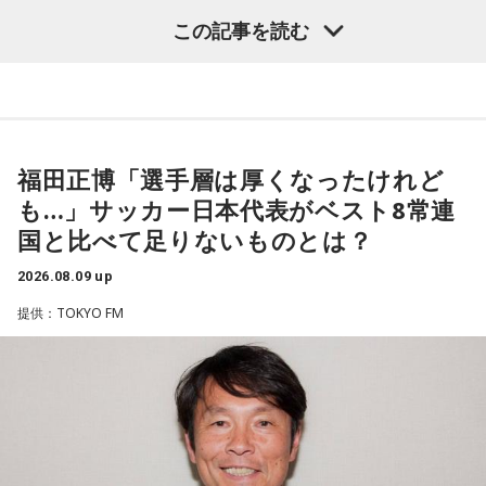
や、デビュー当時の苦労について語った。
この記事を読む
番組では、前作「しゃんしゃん牡丹」の制作秘話を紹介。伍
代さんは、曲を受け取ると映像や物語が自然と頭に浮かび、
「こんな女性像を描きたい」「琴や三味線を取り入れたい」
など、自らイメージを提案しながら作品づくりに参加してい
福田正博「選手層は厚くなったけれど
ることを明かした。また、歌手はレコーディングを終えた
も…」サッカー日本代表がベスト8常連
後、自分自身が“演出家”となって楽曲を育てていく仕事でもあ
国と比べて足りないものとは？
ると語り、長年培ってきた表現者としての思いを語った。
2026.08.09 up
一方で、デビュー当時は決して順風満帆ではなかった。デビ
提供：TOKYO FM
ューから間もなく所属レコード会社がなくなり、「どこへ行
けばいいの？」と途方に暮れたことや、芸名を何度も変えな
がら挑戦を続けてきた日々を振り返る。それでも諦めずに歌
い続けた経験が、45周年記念シングル「露天の花」に込めた
「どんな環境でも花は咲く」「その場所で咲く花がある」と
いうメッセージにつながっていると話した。人生は何度でも