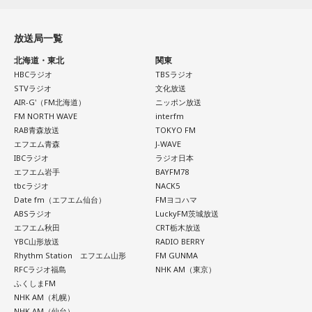
ン放送ショウアップナイター』の事前情報番組でレギュラー
冷静沈着なタイプ。感情に飲まれず、俯瞰して考えられるタ
出演コーナーを持つなど、ニッポン放送リスナーにはお馴染
イプです。ただ、いつも冷静すぎると近寄りがたく見られる
放送局一覧
こともあるので、時には素直になってみましょう。
みの髙津だが、『ニッポン放送ショウアップナイター』で解
北海道・東北
関東
説を務めるのは2013年以来、13年ぶりとなる。
＊
HBCラジオ
TBSラジオ
STVラジオ
文化放送
ペナントレースも終盤に差し掛かり、古巣・ヤクルトにとっ
天使も悪魔も、どちらもあなたの一部。自分の中の両方を知
AIR-G'（FM北海道）
ニッポン放送
て勝負の夏となる神宮球場の一戦での髙津氏ならではの視点
FM NORTH WAVE
interfm
っておくことが、いざという時の本当の強さになるのかもし
RAB青森放送
TOKYO FM
れません。
に注目が集まる。
エフエム青森
J-WAVE
IBCラジオ
ラジオ日本
■監修者プロフィール：蝶ちょ（ちょうちょ）
『ニッポン放送ショウアップナイター』では、今後も60周年
エフエム岩手
BAYFM78
池袋占い館セレーネ所属。電話占いメルにも出演。第六感で
tbcラジオ
NACK5
のアニバーサリーイヤーにふさわしい球界のレジェンドたち
人の想いを捉える羅針盤ヒーラー。霊感タロット、四柱推
Date fm（エフエム仙台）
FMヨコハマ
がスペシャルゲスト解説者として登場する。さらに、リスナ
命、宿曜占星術でオーダーメイドの鑑定を手掛ける。転職、
ABSラジオ
LuckyFM茨城放送
結婚、離別など多くの経験から、今どう動くべきか悩む人に
ーにとって嬉しい夏の味覚や現金が当たるプレゼント企画も
エフエム秋田
CRT栃木放送
寄り添いナビゲートする。
YBC山形放送
RADIO BERRY
実施する。
Webサイト：
https://selene-uranai.com/
Rhythm Station エフエム山形
FM GUNMA
RFCラジオ福島
NHK AM（東京）
YouTube：
https://www.youtube.com/@ataru-uranai
ふくしまFM
■髙津臣吾 コメント
NHK AM（札幌）
NHK AM（仙台）