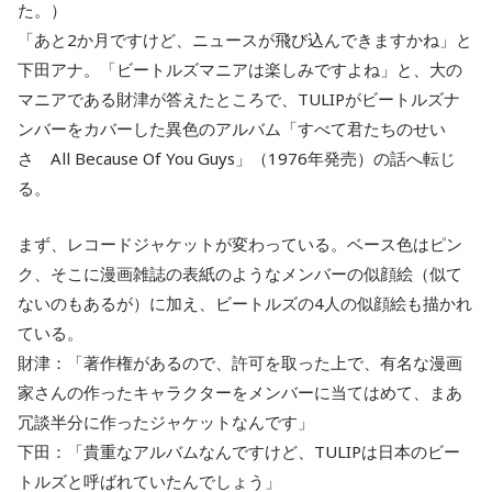
た。）
「あと2か月ですけど、ニュースが飛び込んできますかね」と
下田アナ。「ビートルズマニアは楽しみですよね」と、大の
マニアである財津が答えたところで、TULIPがビートルズナ
ンバーをカバーした異色のアルバム「すべて君たちのせい
さ All Because Of You Guys」（1976年発売）の話へ転じ
る。
まず、レコードジャケットが変わっている。ベース色はピン
ク、そこに漫画雑誌の表紙のようなメンバーの似顔絵（似て
ないのもあるが）に加え、ビートルズの4人の似顔絵も描かれ
ている。
財津：「著作権があるので、許可を取った上で、有名な漫画
家さんの作ったキャラクターをメンバーに当てはめて、まあ
冗談半分に作ったジャケットなんです」
下田：「貴重なアルバムなんですけど、TULIPは日本のビー
トルズと呼ばれていたんでしょう」