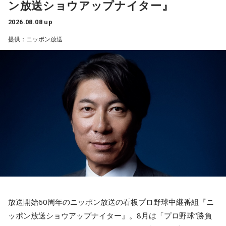
ン放送ショウアップナイター』
それは何でしたか？次の中から近いものを1つ選んでくださ
い。
4．懐中電灯……本性は「冷静な神様!?」
2026.08.08 up
懐中電灯は「今後の見通し」を暗示しています。あなたは極
1． 鳩のぬいぐるみ
提供：ニッポン放送
限の場面でもパニックにならず、状況を一歩引いて見極める
2． パスポートなどの身分証
冷静沈着なタイプ。感情に飲まれず、俯瞰して考えられるタ
3． 買ったばかりの乾電池
イプです。ただ、いつも冷静すぎると近寄りがたく見られる
4． 懐中電灯
こともあるので、時には素直になってみましょう。
【解説】
＊
この心理テストでわかることは、追い詰められた時に出る、
あなたの「究極の裏の顔」です。
天使も悪魔も、どちらもあなたの一部。自分の中の両方を知
とっさに握りしめたものは、あなたが窮地で無意識に守ろう
っておくことが、いざという時の本当の強さになるのかもし
とする「本当に大切なもの」を暗示しています。冷静ではい
れません。
られない極限の場面でこそ、普段は隠れているあなたの本性
が表に出るのです。
■監修者プロフィール：蝶ちょ（ちょうちょ）
池袋占い館セレーネ所属。電話占いメルにも出演。第六感で
【解答】
人の想いを捉える羅針盤ヒーラー。霊感タロット、四柱推
1．鳩のぬいぐるみ……本性は「愛情深い天使」
命、宿曜占星術でオーダーメイドの鑑定を手掛ける。転職、
放送開始60周年のニッポン放送の看板プロ野球中継番組『ニ
鳩のぬいぐるみは「愛情」を暗示しています。あなたは追い
結婚、離別など多くの経験から、今どう動くべきか悩む人に
ッポン放送ショウアップナイター』。8月は「プロ野球“勝負
詰められても、自分より大切な誰かを思い浮かべる、利他的
寄り添いナビゲートする。