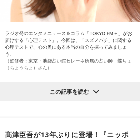
【解答】
1．鳩のぬいぐるみ……本性は「愛情深い天使」
鳩のぬいぐるみは「愛情」を暗示しています。あなたは追い
詰められても、自分より大切な誰かを思い浮かべる、利他的
なタイプ。窮地でこそ人にやさしくできる、あたたかい心の
ラジオ発のエンタメニュース＆コラム「TOKYO FM＋」がお
持ち主です。ただ、自分を後回しにしすぎないよう気をつけ
届けする「心理テスト」。今回は、「スズメバチ」に関する
てください。
心理テストで、心の奥にある本当の自分を探ってみましょ
う。
2．身分証……本性は「したたかな悪魔」
（監修者：東京・池袋占い館セレーネ所属の占い師 蝶ちょ
身分証は「あなた自身の存在」を暗示しています。あなたは
（ちょうちょ）さん）
窮地に立たされると、何よりまず自分を守り抜く、利己的な
タイプ。生き残るための冷徹な判断力は、時に人を出し抜く
ほどです。ただ、その強さはあなたや大切なものを守るため
この記事を読む
の武器にもなるでしょう。
【質問】
家でくつろいでいると、突然、大きなスズメバチが部屋に飛
3．乾電池……本性は「気まぐれな人間」
び込んできました。
乾電池は「内に秘めたエネルギー」を暗示しています。あな
あなたは慌てて、荷物をつかんで部屋の外へ逃げ出します。
たは追い詰められると、理屈より先に、その時の衝動でとっ
安全な場所までたどり着き、ほっと一息。
さに動く本能タイプ。ある意味では、いちばん人間らしいか
ふと見ると、あなたは無我夢中で、あるものを握りしめてい
もしれません。勢いが吉と出ることも多いですが、一呼吸置
髙津臣吾が13年ぶりに登場！『ニッポ
ました。
いて考える癖もつけてみて。