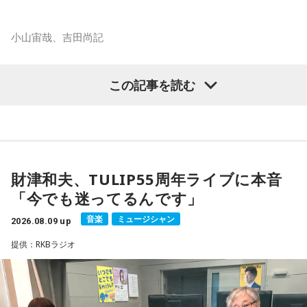
小山宙哉、吉田尚記
マンガ大賞の発起人にも名を連ねる吉田尚記アナウンサーが
この記事を読む
パーソナリティを務め、漫画にまつわるゲストを迎えるポッ
ドキャスト番組『マンガのラジオ supported by viviON』
（毎週日曜 18時頃配信）の地上波特別番組で、 「宇宙兄弟」
の漫画家・小山宙哉がゲスト出演する。
財津和夫、TULIP55周年ライブに本音
18年に及ぶ「宇宙兄弟」の連載完結のタイミングでの出演と
「今でも迷ってるんです」
なり、「宇宙兄弟」誕生のエピソードや「キャラクターに出
会う」というキャラクター造形について、ストーリーの発想
音楽
ミュージシャン
2026.08.09 up
と科学的裏付けについて等、様々な話を伺っていく。
提供：RKBラジオ
小山宙哉をゲストに迎える特別番組『マンガのラジオ 宇宙兄
弟スペシャル supported by viviON』は8月16日（日）19時