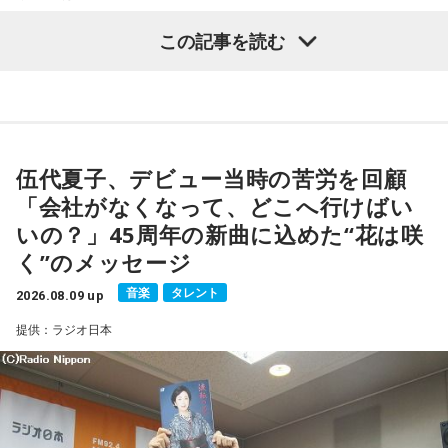
す大ヒット作品となり2026年6月完結。
記念イベントの裏話」、「デビュー時の音楽業界」、といっ
この記事を読む
た古今のトピックスが盛りだくさんです。
【近刊】
『宇宙兄弟』完結 46巻
■番組タイトル：『マンガのラジオ 宇宙兄弟スペシャル
supported by viviON』
■放送日時：2026年8月16日（日） 19時～20時
伍代夏子、デビュー当時の苦労を回顧
■パーソナリティ：吉田尚記
「会社がなくなって、どこへ行けばい
■ゲスト：小山宙哉
いの？」45周年の新曲に込めた“花は咲
■メールアドレス：
manga@1242.com
■公式Xアカウント：@MANGARADIO1242
く”のメッセージ
■ハッシュタグ：#マンガのラジオ
音楽
タレント
■番組HP：
2026.08.09 up
https://manga-no-radio.com/
提供：ラジオ日本