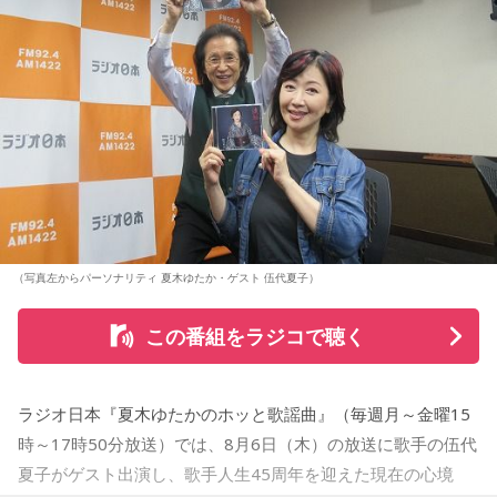
（写真左からパーソナリティ 夏木ゆたか・ゲスト 伍代夏子）
この番組をラジコで聴く
ラジオ日本『夏木ゆたかのホッと歌謡曲』（毎週月～金曜15
時～17時50分放送）では、8月6日（木）の放送に歌手の伍代
夏子がゲスト出演し、歌手人生45周年を迎えた現在の心境