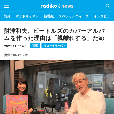
防災
ポッドキャスト
新番組
スペシャルウィーク
インタビュー
財津和夫、ビートルズのカバーアルバ
ムを作った理由は「親離れする」ため
音楽
ミュージシャン
2023.11.06 up
提供：RKBラジオ