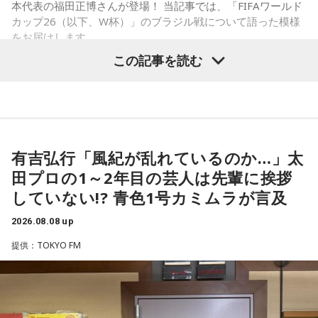
本代表の福田正博さんが登場！ 当記事では、「FIFAワールド
カップ26（以下、W杯）」のブラジル戦について語った模様
をお届けします。
この記事を読む
福田正博さん
1966年生まれの福田正博さんは、日本人初のJリーグ得点王に
輝き、Jリーグ通算228試合出場93得点を挙げ、日本代表では
有吉弘行「風紀が乱れているのか…」太
45試合出場で9ゴールを記録するなど活躍を見せ、1993年に
田プロの1～2年目の芸人は先輩に挨拶
はW杯アジア地区最終予選にも出場しました。2002年に現役
していない!? 青色1号カミムラが言及
を引退した後は、サッカー解説者としてメディアでの活動の
ほか、講演会やサッカー教室をおこなうなど、自身の経験を
2026.08.08 up
活かしながら幅広く活動しています。
提供：TOKYO FM
◆福田正博がW杯ブラジル戦を総括
藤木：ブラジル戦で、前半は佐野海舟選手の素晴らしいイン
ターセプトからのゴールがありましたし、前半の終了間際に