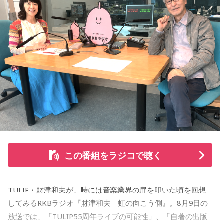
から放送。放送後には、地上波本編で未公開の音源を含むデ
ィレクターズカット版のポッドキャスト配信も予定してい
る。
【小山宙哉プロフィール】
1978年生 京都府出身 京都市立銅駝美術工芸高等学校（現：
京都市立美術工芸高等学校）、大阪市立デザイン教育研究所
卒業。デザイン会社勤務を経て、「モーニング」に持ち込み
をした『ジジジイ』で第14回MANGA OPEN審査委員賞（わ
たせせいぞう賞）受賞。『劇団JET’S』で第15回MANGA
OPEN大賞受賞。2006年『ハルジャン』『ジジジイ-GGG-』
を連載。
この番組をラジコで聴く
2007年12月、初の週刊連載作品『宇宙兄弟』連載開始。同作
で2010年 第56回小学館漫画賞一般向け部門、2011年 第35回
TULIP・財津和夫が、時には音楽業界の扉を叩いた頃を回想
講談社漫画賞一般部門、2014年 手塚治虫文化賞読者賞を受
してみるRKBラジオ『財津和夫 虹の向こう側』。8月9日の
賞。TVアニメ、実写映画等、多くのメディアミックスを果た
放送では、「TULIP55周年ライブの可能性」、「自著の出版