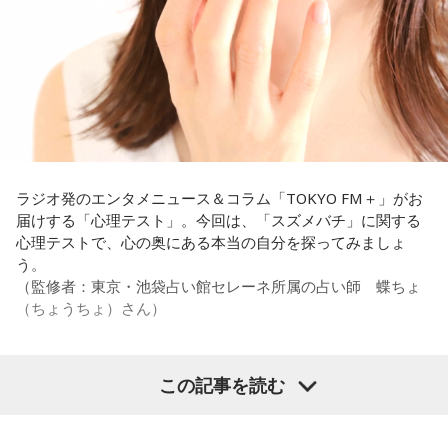
うことでしょうか？
なことを言うのもあれですけど、（ぐりんぴーすさんが）ど
ういう先輩か分かっていないんだと思います」と正直に語り
福田：そうですね。選手層は厚くなっているし、森保監督の
ます。
「誰が出ても同じような戦いができる準備をしてきた」とい
う言葉がその通りであることを、グループステージで証明で
それを受け、有吉は「でもさ、この世界に入ったら俺だって
きていたと思います。でも、そこから上に行くためには、や
（若手の頃は）誰か分からない人にも一応挨拶するじゃな
っぱり“個の力”が必要だったかなと感じています。
い？ 何があるか分からないからさ」と持論を語ります。その
意見にカミムラも納得しつつも、「ちゃんと挨拶をしない人
世界で見ても、日本だけでなく主力の選手がケガする国は
間は時代的に増えていますね」とリアルな実情を明かしま
ラジオ発のエンタメニュース＆コラム「TOKYO FM＋」がお
多々あって、それでも勝ち上がっていく力が必要なのがW杯
す。
届けする「心理テスト」。今回は、「スズメバチ」に関する
なんです。そういう意味では、確かに選手層は厚くなったけ
心理テストで、心の奥にある本当の自分を探ってみましょ
れども、さらに“個”の力を高めながら、選手層をもっと厚くし
また、有吉は「吉本（興業）は縦がちゃんとしているじゃ
う。
なきゃいけない。ベスト16・ベスト8に進む国と比べたとき
ん。それは養成所でもそういう教えがあるんだろうし、先輩
（監修者：東京・池袋占い館セレーネ所属の占い師 蝶ちょ
に、そこまでの選手層だったのかというと、まだまだ厚くし
からも受け継がれるからだと思うんだよね」と他事務所と比
（ちょうちょ）さん）
ていかないとダメなのではないか、ということなんだと思い
較しつつ、「太田プロはゆるいから……酒井のせいで（笑）」
ます。
と冗談交じりに言うと、酒井も「俺のせいじゃないと思いま
すけどね」とすぐさまツッコミを入れていました。
この記事を読む
ただ、あれだけケガ人が出て、誰が出ても同じようなサッカ
【質問】
ーができて、グループステージをああいう形で抜けられたと
＜番組概要＞
家でくつろいでいると、突然、大きなスズメバチが部屋に飛
いうのは今までなかったことですし、力がついているのは事
番組名：有吉弘行のSUNDAY NIGHT DREAMER
び込んできました。