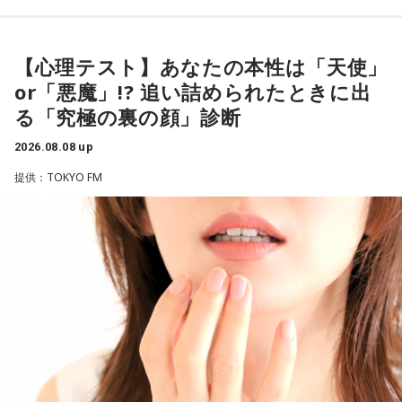
実ですね。
放送日時：毎週日曜 20:00～21:55
あなたは慌てて、荷物をつかんで部屋の外へ逃げ出します。
放送エリア：TOKYO FMをのぞくJFN全国25局ネット
安全な場所までたどり着き、ほっと一息。
藤木：そんな日本代表を僕たちも応援したいと思います。
パーソナリティ：有吉弘行
ふと見ると、あなたは無我夢中で、あるものを握りしめてい
【心理テスト】あなたの本性は「天使」
番組Webサイト：
https://jfn-pods.com/program/27400
ました。
or「悪魔」!? 追い詰められたときに出
音声コンテンツプラットフォーム「JFN Pods」ではスペシャ
それは何でしたか？次の中から近いものを1つ選んでくださ
ル音声も配信中！
い。
る「究極の裏の顔」診断
（左から）福田正博さん、藤木直人、高見侑里
2026.08.08 up
1． 鳩のぬいぐるみ
＜番組概要＞
2． パスポートなどの身分証
提供：TOKYO FM
番組名：SPORTS BEAT supported by TOYOTA
3． 買ったばかりの乾電池
放送日時：毎週土曜 10:00～10:50
4． 懐中電灯
パーソナリティ：藤木直人、高見侑里
番組Webサイト：
https://www.tfm.co.jp/beat/
【解説】
番組公式X：
@SPORTSBEAT_TFM
この心理テストでわかることは、追い詰められた時に出る、
あなたの「究極の裏の顔」です。
とっさに握りしめたものは、あなたが窮地で無意識に守ろう
とする「本当に大切なもの」を暗示しています。冷静ではい
られない極限の場面でこそ、普段は隠れているあなたの本性
が表に出るのです。