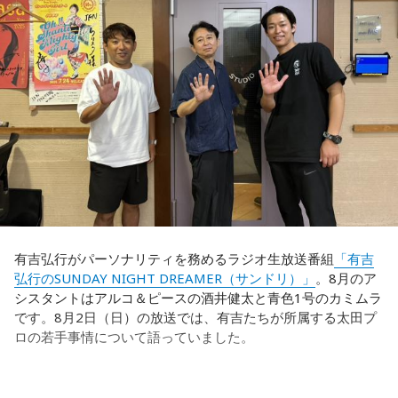
は日本がボールを持つ時間もありました。しかし、後半に入
ってからブラジルが戦略を変えてきて、日本が一方的に押し
込まれてしまった。試合のなかで具体的な戦術が打ち出せな
かったと考えると、（選手のなかに）もう少し具体的な戦略
を示す人、ブレーンが必要なのかなと素人目には思ってしま
うのですが……。
福田：そういう見方も当然ありますし、それができれば一番
いいと思うのですが、森保監督は帰国後の会見で「戦術は後
出しジャンケンだ」と言っていたんです。どういうことかと
いうと、自分たちが変えたら相手がまた変えてくる、それに
対してまた変えていかなきゃならない。ベンチでその都度
（戦術を）言い続けても、向こうが変えてきたら、その変化
有吉弘行がパーソナリティを務めるラジオ生放送番組
「有吉
に対して変化しなきゃいけない。「こういうやり方をしま
弘行のSUNDAY NIGHT DREAMER（サンドリ）」
。8月のア
す」「だったらこう対応します」と。
シスタントはアルコ＆ピースの酒井健太と青色1号のカミムラ
です。8月2日（日）の放送では、有吉たちが所属する太田プ
そうすると、対応された側がまた変えてくるんですよ、それ
ロの若手事情について語っていました。
も試合中に。ですから、ベンチからでも戦術や戦略はある程
度言えますけど、ピッチのなかで選手たちがそれを感じて、
対応していく能力を高めていくのがサッカーにおいて一番重
要なんです。