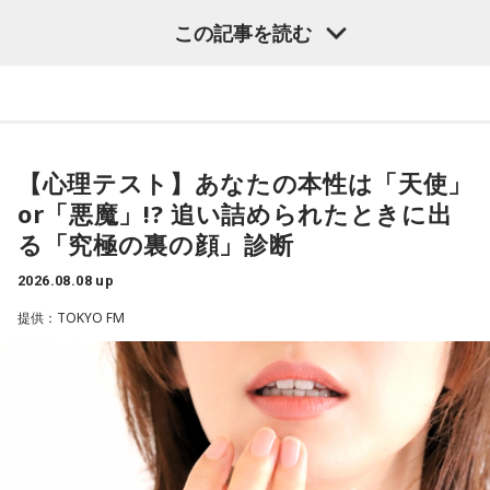
（左から）酒井健太、有吉弘行、カミムラ
この記事を読む
ブラジル戦のときも「守ろう」という気持ちはなくても、ブ
ラジルが1点負けていたときに、前に出てくるエネルギーって
すごいんです。それを食い止めたり、押し返したりするため
◆太田プロの若手芸人事情
には、前半よりもエネルギーをもっと使わなきゃいけないけ
れども、ブラジルのものすごい勢いにのまれてしまった。た
有吉は、若手芸人と接する機会の多いカミムラに聞きたいこ
だ、これは日本だけではなく、アルゼンチンと対戦したイン
とがあると切り出し、「賞レースで結果を残していないコン
【心理テスト】あなたの本性は「天使」
グランドもそういう展開になったんですよ。サッカーってそ
ビ、（芸歴18年目の）ぐりんぴーすがよく愚痴をこぼしてい
or「悪魔」!? 追い詰められたときに出
ういうスポーツなんですよね。
るのは、最近の後輩は挨拶をしてくれないんだって（笑）」
る「究極の裏の顔」診断
と暴露します。
つまり、ベンチから何か言っても（すぐに戦術を）変えられ
2026.08.08 up
るほど簡単なスポーツではないんです。なぜならば、相手が
有吉自身は、今では後輩から挨拶されないことがまったくな
それに対してまた変化をしてくるから。だから“個”の力を高め
いため分からないと前置きしつつ、「ぐりんぴーすがそう言
提供：TOKYO FM
て、時間をつくれる選手が重要になってくるということです
っていたから……その辺はどう？ 風紀が乱れているかどうか」
ね。
と質問します。
◆世界で戦うために必要な“個”の力
これに対して、カミムラは「ぐりんぴーすさんが言っている
のは、1～2年目の芸人の子たちだと思うんですけど……たぶ
藤木：今回、日本代表はケガ人が続出しましたが、それでも
ん、その子たちは本当に挨拶していないと思います」と苦笑
あの戦いができたというのは、選手層も相当厚くなったとい
い。有吉が「なんでなの？」と尋ねると、カミムラは「こん