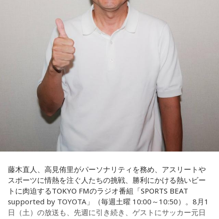
立ち上がれるという応援歌は、自身の歩みそのものでもある
という。
さらに、趣味についてもトークを展開。愛犬と過ごす時間を
増やすために驚くべきあるものを購入したと言う。さて何を
購入したのか…？ 詳しくはradikoタイムフリーで！
藤木直人、高見侑里がパーソナリティを務め、アスリートや
スポーツに情熱を注ぐ人たちの挑戦、勝利にかける熱いビー
トに肉迫するTOKYO FMのラジオ番組「SPORTS BEAT
supported by TOYOTA」（毎週土曜 10:00～10:50）。8月1
日（土）の放送も、先週に引き続き、ゲストにサッカー元日