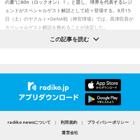
なタイプ。窮地でこそ人にやさしくできる、あたたかい心の
の夏”に60n（ロックオン）！」と題し、球界を代表するレジ
Webサイト：
https://selene-uranai.com/
持ち主です。ただ、自分を後回しにしすぎないよう気をつけ
ェンドがスペシャルゲスト解説として続々登場する。8月15
YouTube：
https://www.youtube.com/@ataru-uranai
てください。
日（土）のヤクルト×DeNA戦（神宮球場）では、髙津臣吾が
スペシャルゲスト解説を務めることが決定した。
2．身分証……本性は「したたかな悪魔」
身分証は「あなた自身の存在」を暗示しています。あなたは
この記事を読む
窮地に立たされると、何よりまず自分を守り抜く、利己的な
タイプ。生き残るための冷徹な判断力は、時に人を出し抜く
髙津は1990年代から2000年代にかけて伝家の宝刀・シンカ
ほどです。ただ、その強さはあなたや大切なものを守るため
ーを武器にヤクルトスワローズの絶対的守護神を担い、選手
の武器にもなるでしょう。
として5度のリーグ優勝、4度の日本一に貢献した。メジャー
3．乾電池……本性は「気まぐれな人間」
でも活躍し日米通算313セーブをマーク。指導者としては、6
乾電池は「内に秘めたエネルギー」を暗示しています。あな
シーズン、ヤクルトの監督を務め、前年最下位からの日本
たは追い詰められると、理屈より先に、その時の衝動でとっ
一、球団初のリーグ連覇を成し遂げた。
さに動く本能タイプ。ある意味では、いちばん人間らしいか
もしれません。勢いが吉と出ることも多いですが、一呼吸置
選手としても指揮官としてもヤクルトが誇る球界のレジェン
いて考える癖もつけてみて。
ドといえる髙津が8月15日（土）に神宮球場で行われる「ヤ
radiko newsについて
利用規約
プライバシーポリシー
4．懐中電灯……本性は「冷静な神様!?」
クルト×DeNA」に『ニッポン放送ショウアップナイター』の
懐中電灯は「今後の見通し」を暗示しています。あなたは極
運営会社
スペシャルゲスト解説として登場する。現役時代は『ニッポ
限の場面でもパニックにならず、状況を一歩引いて見極める