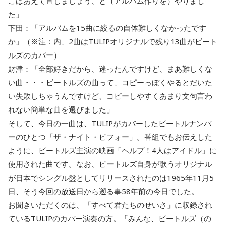
こはあえて直しましょう、と（アルバム作りを）やりまし
た」
下田：「アルバムを15曲に絞るの自体難しくなかったです
か」（※注：内、2曲はTULIPオリジナルで残り13曲がビート
ルズのカバー）
財津：「全部好きだから、迷ったんですけど、まあ難しくな
い曲・・・ビートルズの曲って、コピーっぼくやるとだいた
い失敗しちゃうんですけど、コピーしやすくあまり文句言わ
れない簡単な曲を選びました」
そして、今日の一曲は、TULIPがカバーしたビートルナンバ
ーのひとつ「ザ・ナイト・ビフォー」。番組でもお伝えした
ように、ビートルズ主演の映画「ヘルプ！4人はアイドル」に
使用された曲です。なお、ビートルズ自身が歌うオリジナル
が日本でシングル盤としてリリースされたのは1965年11月5
日、そう今回の放送日から遡る事58年前の今日でした。
お聞きいただくのは、「すべて君たちのせいさ」に収録され
ているTULIPのカバー演奏の方。「みんな、ビートルズ（の