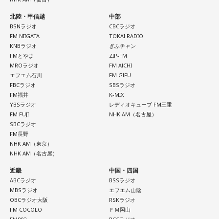
北陸・甲信越
中部
「ショウアップナイター」をお聴きの皆さま、ご無沙汰して
BSNラジオ
CBCラジオ
おります。
FM NIIGATA
TOKAI RADIO
ペナントレース終盤の神宮球場、一つ一つのプレーの重みが
KNBラジオ
ぎふチャン
FMとやま
ZIP-FM
増す独特の緊張感を、ラジオを通じてお伝えできればと思い
MROラジオ
FM AICHI
ます。
エフエム石川
FM GIFU
よろしくお願いします！
FBCラジオ
SBSラジオ
FM福井
K-MIX
YBSラジオ
レディオキューブ FM三重
FM FUJI
NHK AM（名古屋）
SBCラジオ
FM長野
NHK AM（東京）
「ニッポン放送ショウアップナイター ヤクルト×DeNA」
NHK AM（名古屋）
■放送日時：8月15日（土） 17時50分～試合終了 （延長対
近畿
中国・四国
応あり）
ABCラジオ
BSSラジオ
■スペシャルゲスト解説：髙津臣吾
MBSラジオ
エフエム山陰
■実況：師岡正雄アナウンサー
OBCラジオ大阪
RSKラジオ
FM COCOLO
ＦＭ岡山
■番組X：@showup1242