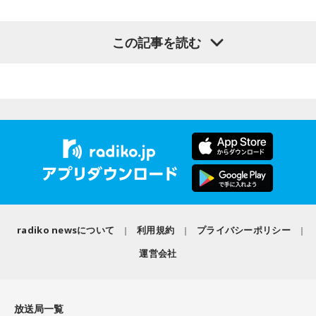
足のときってちょっとネガティブになっちゃったり、笑顔が
ときって、自分自身を分かってみたいから作るんじゃないか
ちょっと欠けちゃったりね。
なと思って、そういう曲を作りました。
【質問】
この記事を読む
やっぱり、この世に生きている限りは、フィジカルなことっ
山奥の大きなダムを見学しているあなた。
遠山：海ちゃんはどうですか？
てすごく大事なんですよね。だから、よりスピリチュアルを
目の前には、たっぷりと水をたたえた巨大なダムがそびえて
発揮したいと思う場合には、フィジカルをとても大切にする
います。
海：アニメでは、マンガ大好きな女の子が、同人誌とかを売
ということが大事だと思うんですよね。
その景色を眺めていると、あなたはふとあることが気になり
るようなイベントに行って「自分でも描けるんだ！」と思っ
ました。
て、そこから自分で描き始めるんですけど、それが私自身の
――精神力を支えるのは徹底した体調管理であると説く江
さて、あなたが気になったのはどんなことですか？
音楽体験とすごくつながっていて。
原。さらに、日常生活におけるコンディションづくりの重要
次の中から近いものを1つ選んでください。
性を語ります。
「あ、自分もバンドできるんだ」みたいな、そういうときの
1． 水がこぼれてしまうことはないのか
ワクワク感のようなものが、いろんな不安や葛藤を飛び越え
江原：やっぱり、集中力が欠けちゃうしね。だからご飯を食
2． こんなに水は必要なのか
ちゃうみたいな、そういうバイタリティのある曲だなと思い
べて、新しいお家を建てればまたよく寝られたりすると思う
3． ひび割れなど壊れる心配はないか
ます。歌詞は自分と向き合っている部分も結構あるんですけ
けれど、そういう風な自分自身のメンテナンスというか、そ
4． どうやって放水しているのか
ど、音像がかなり爽やかなので、そういうものを飛び越えて
radiko newsについて
利用規約
プライバシーポリシー
れを大事にして、コンディションを常に最高に整えるという
いくような“若さ”をすごく感じました。
ことであれば、もしかしたら悩んでいた時期は体調が不安定
【解説】
運営会社
だったかもしれない。だって、普段だったら前向きにいける
この心理テストでわかることは、あなたの「我慢しすぎ・自
次回8月8日（土）の放送は、シンガーソングライター・バー
ところが、何かふと不安になっちゃったりするでしょう。
己主張ニガテ度」です。
チャルYouTuberのぼっちぼろまるさんをゲストに迎えてお届
けします。
放送局一覧
例えば、小さいお子さんがいるときって、やっぱり楽しいけ
ダムの水は「溜め込んだ本音や感情」を暗示しています。ダ