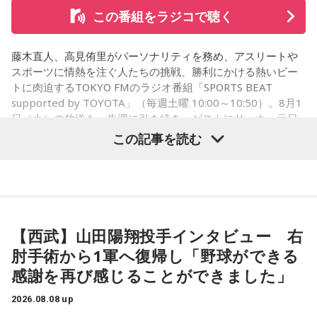
この番組をラジコで聴く
藤木直人、高見侑里がパーソナリティを務め、アスリートや
スポーツに情熱を注ぐ人たちの挑戦、勝利にかける熱いビー
トに肉迫するTOKYO FMのラジオ番組「SPORTS BEAT
supported by TOYOTA」（毎週土曜 10:00～10:50）。8月1
日（土）の放送も、先週に引き続き、ゲストにサッカー元日
本代表の福田正博さんが登場！ 当記事では、「FIFAワールド
この記事を読む
カップ26（以下、W杯）」でブラジルに対する発言が波紋を
呼んだ塩貝健人選手について、福田さんが語った模様を紹介
します。
【西武】山田陽翔投手インタビュー 右
（左から）福田正博さん、藤木直人、高見侑里
肘手術から1軍へ復帰し「野球ができる
感謝を再び感じることができました」
1966年生まれの福田正博さんは、日本人初のJリーグ得点王に
2026.08.08 up
輝き、Jリーグ通算228試合出場93得点を挙げ、日本代表では