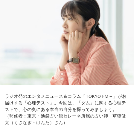
ほのか：はい。
――患者からの暴言や暴力に心が折れそうになりながらも、
過酷な現場で奮闘する看護師の相談に対し、江原は「意外な
遠山：この楽曲はどこから作り始めました？
ことを申し上げるようだけれど……」と前置きした上で、具体
的なアドバイスを提示しました。
ほのか：「これ描いて死ね」は、マンガを描くことを題材に
した作品なんですけど、まずは原作を読みました。それで、0
江原：私はね、ちょっと意外なことを申し上げるようだけれ
から1にするときに、心のなかで薪をくべて火種を燃やしてい
ど、「体力」だと思います。やっぱり、ちゃんと食べて、よ
く。そして、風が吹いてめちゃめちゃ燃えていくみたいな。
く寝る。で、やっぱり看護師さんって不規則でしょう？ 夜勤
そういったものを絶やさずに「自分だけでやっていくぞ！」
とかね。いろいろとシフトがあるから、身体のコンディショ
みたいな気持ちと、私がお家で音楽を作っているとき
ンを持っていくのがとっても大変だと思うの。
の……“色”かな？ その色がすごく一致している部分があったの
で、今回はアニメのエンディングテーマとして曲を書かせて
これ、ばかにならなくて、私、いつもフィジカルとスピリチ
もらったんですけど、結構パーソナルな部分が出た作品にな
ュアルというものは、いつも同じく同等に思わなきゃダメだ
りました。
と言っているんです。昔から「健全な身体に健全な精神宿
ラジオ発のエンタメニュース＆コラム「TOKYO FM＋」がお
る」って言いますでしょう？
届けする「心理テスト」。今回は、「ダム」に関する心理テ
遠山：自分自身の内面をすごく辿って探っている曲ですよ
ストで、心の奥にある本当の自分を探ってみましょう。
ね？
それは、例えばご病気の方とかはダメだとか、そういう風に
（監修者：東京・池袋占い館セレーネ所属の占い師 草彅健
差別しているわけではなくてね。私達、コンディションが良
太（くさなぎ・けんた）さん）
ほのか：はい。私は「自分自身を分かってみたい」という気
いと心のコンディションも良くなりません？ やっぱり、寝不
持ちで作品を作っていて、もしかしたら皆さんも何かを作る