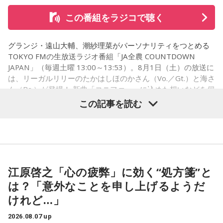
街の人に調査したら、中島健人が1位にランクインしそうな
この番組をラジコで聴く
「ランキングのタイトルだけ」を送ってきてください。
グランジ・遠山大輔、潮紗理菜がパーソナリティをつとめる
＜例＞
TOKYO FMの生放送ラジオ番組「JA全農 COUNTDOWN
・家の照明、指パッチンで消してそうランキング
JAPAN」（毎週土曜 13:00～13:53）。8月1日（土）の放送に
・コンビニで「温めますか？」とか「レジ袋はいります
は、リーガルリリーのたかはしほのかさん（Vo.／Gt.）と海さ
か？」とか聞かれる前に全部先に言ってきそうな男ランキン
ん（Ba.）が登場！ 新曲「コニファー」に込めた想いなどを伺
グ
いました。
この記事を読む
・渋谷のギャル1000人に聴きました「愛用してるタブレット
端末めっちゃデカそう」ランキング
こんな感じで、中島健人を1位にランクインさせてください。
（左から）潮紗理菜、たかはしほのかさん、海さん、遠山大
輔
※ メールの件名は「ランキング」でお願いします。
江原啓之「心の疲弊」に効く“処方箋”と
は？「意外なことを申し上げるようだ
■番組タイトル：ニッポン放送『中島健人のオールナイトニッ
◆“真逆な作り方”で楽曲制作
ポン』
けれど…」
■放送日時：2026年8月14日（金） 25時～27時 （15日
リーガルリリーは高校在学時から注目を集め、国内大型ロッ
（土）午前1時〜3時）
2026.08.07 up