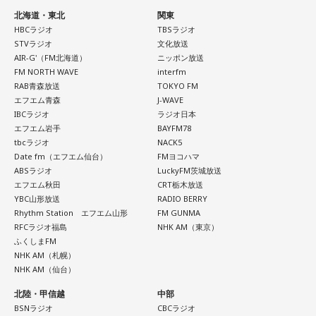
れど身体がついていけないときって、ちょっと子育てが憂鬱
ムの何が気になったかで、あなたがなぜ言いたいことを飲み
北海道・東北
関東
----------------------------------------------------
になったりする時って出ちゃうじゃないですか。子どもの元
込んでしまうのか……その理由と、我慢の深さがわかります。
HBCラジオ
TBSラジオ
この日の放送をradikoタイムフリーで聴く
気な「キャー！」というのも、元気なときには「もう！」と
STVラジオ
文化放送
※放送エリア外の方は、プレミアム会員の登録でご利用いた
いうくらいで済むけれど、頭が痛いときはキツイもんね。そ
AIR-G'（FM北海道）
ニッポン放送
【解答】
だけます。
ういうことなんですよね。
FM NORTH WAVE
interfm
----------------------------------------------------
RAB青森放送
TOKYO FM
1．こぼれてしまわないか……我慢しすぎ度90％
エフエム青森
J-WAVE
自分の体力、コンディション。「元気」の「気」は中がお米
限界が気になったあなた。本音をギリギリまで溜め込んでい
＜番組概要＞
IBCラジオ
ラジオ日本
（氣）だから、しっかり食べて、元気をつけていってくださ
ませんか。「嫌われるかも」という不安から、言葉を飲み込
番組名：JA全農 COUNTDOWN JAPAN
エフエム岩手
BAYFM78
い。それも、仕事のうちです。
み続けてきたのでは。でも、あなたが少し本音を見せても、
放送エリア：TOKYO FMをはじめとする、JFN全国38局ネッ
tbcラジオ
NACK5
大切な人は離れていきません。小さな「イヤ」から、言葉に
ト
Date fm（エフエム仙台）
FMヨコハマ
してみましょう。
ABSラジオ
LuckyFM茨城放送
放送日時：毎週土曜 13:00～13:53
パートナーの奥迫協子、パーソナリティの江原啓之
エフエム秋田
CRT栃木放送
パーソナリティ：遠山大輔（グランジ）、潮紗理菜
2．こんなに必要なのか……我慢しすぎ度45％
YBC山形放送
RADIO BERRY
番組Webサイト：
https://www.tfm.co.jp/countdownjapan/
Rhythm Station エフエム山形
FM GUNMA
水の価値を気にしたあなた。裏を返せば、自分の意見に「言
番組公式X：
@JA_CDJ
RFCラジオ福島
NHK AM（東京）
うほどの価値があるのかな」と、自信を持てずにいるのかも
●江原啓之 今夜の格言
ふくしまFM
しれません。しかし、あなたの考えには、ちゃんと意味があ
「フィジカルはスピリチュアルの基本です」
NHK AM（札幌）
ります。肩の力を抜いて、まずは思ったことを口にする練習
NHK AM（仙台）
から。
＜番組概要＞
番組名：Dr.Recella presents 江原啓之 おと語り
北陸・甲信越
中部
3．壊れる心配はないか……我慢しすぎ度70％
BSNラジオ
CBCラジオ
放送日時：TOKYO FM／FM 大阪 毎週日曜 22:00～22:25、エ