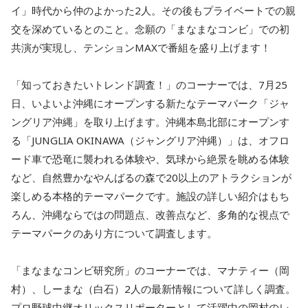
イ」時代から仲のよかった2人。その後もプライベートでの親
交を深めているとのこと。念願の「まなまなコンビ」での初
共演が実現し、テンションMAXで番組を盛り上げます！
「知っておきたいトレンド調査！」のコーナーでは、7月25
日、いよいよ沖縄にオープンする新たなテーマパーク「ジャ
ングリア沖縄」を取り上げます。沖縄本島北部にオープンす
る「JUNGLIA OKINAWA（ジャングリア沖縄）」は、オフロ
ード車で恐竜に襲われる体験や、気球から絶景を眺める体験
など、自然豊かなやんばるの森で20以上のアトラクションが
楽しめる本格的テーマパークです。施設の詳しい紹介はもち
ろん、沖縄ならではの問題点、改善点など、多角的な視点で
テーマパークのあり方について調査します。
「まなまなコンビ研究所」のコーナーでは、マナティー（岡
村）、しーまな（白石）2人の最新情報について詳しく調査。
プロ野球中継オリックスリポーターとして活躍中の岡村のレ