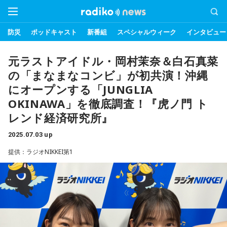
防災
ポッドキャスト
新番組
スペシャルウィーク
インタビュー
元ラストアイドル・岡村茉奈＆白石真菜
の「まなまなコンビ」が初共演！沖縄
にオープンする「JUNGLIA
OKINAWA」を徹底調査！『虎ノ門 ト
レンド経済研究所』
2025.07.03 up
提供：ラジオNIKKEI第1