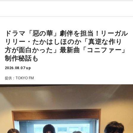
山田「トレーナーさんのおかげでうまくいったと思います」
番組Webサイト：
https://www.tfm.co.jp/beat/
Love」の話はもちろん、新曲にまつわるテーマでリスナーか
番組公式X：
@SPORTSBEAT_TFM
らメールを募集したり、中島の愛に溢れた遊戯王トークも披
――想定通りにいったということですね。
露する予定。（メールの締切は8月14日（金）正午）
山田「順調にいくのも難しくて、リハビリをしていく上でエ
ドラマ「惡の華」劇伴を担当！リーガル
ラーが出たり、身体との感覚がつながりずらかったりするな
盛りだくさんの内容でお届けする一夜限りの特別番組『中島
リリー・たかはしほのか「真逆な作り
かで、本当にトレーナーさんのおかげでうまくやっていただ
健人のオールナイトニッポン』は8月14日(金)25時からニッポ
きました」
方が面白かった」最新曲「コニファー」
ン放送をキーステーションに全国ネットで放送。
制作秘話も
――石垣島で自主トレをともにした後輩である篠原響投手の
2026.08.07 up
活躍をどうご覧になられましたか？
■募集メール
提供：TOKYO FM
山田「球速がすごくて、僕も追いつけるように頑張ります」
◎メールテーマ『鬼事』
――オールスターゲームの前に1軍へ復帰しました。ここまで
TVアニメ『逃げ上手の若君』第2期オープニングテーマ「鬼
2試合に登板してみていかがですか？
事」。中島健人はこの「鬼事」を「日々のイラッとした出来
山田「自分の持ち味が出せて抑えられることができたので、
事」や「心がザワザワした、モヤモヤした事」を表す言葉と
そこは1番よかったのかなと思います。試合で投げる、野球が
してカジュアルに使っています。そんな、あなたの周りで起
できる感謝というのも再び感じることができましたし、野球
きた「鬼事」を教えてください。