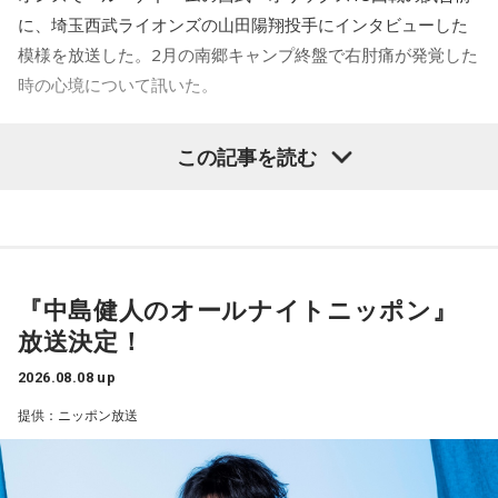
いなくブラジルが上なんですよ。そこで日本サイドが考えな
に、埼玉西武ライオンズの山田陽翔投手にインタビューした
きゃいけないことは、ブラジルに油断してもらう、隙を見せ
てもらうということも1つだと思っていて。
模様を放送した。2月の南郷キャンプ終盤で右肘痛が発覚した
時の心境について訊いた。
去年おこなったブラジルとの親善試合では、日本が2-0から3
点を取ってブラジルに勝っているんです。だけれども、ブラ
――1軍デビューを果たしたプロ3年目の昨シーズンは素晴ら
ジルは対戦相手が決まったときに「オランダじゃなくて良か
この記事を読む
しい成績だったかと思いますが、「求めすぎずに自分のやる
った」と思っていた。日本ということで、少しでも油断して
くれれば、日本にとっては好都合じゃないですか。
べきことをできていた」と振り返りましたね。
山田「チームから与えられた役割をまっとうできたと思うの
ただ、ブラジルの監督の立場からすると、その油断が一番危
で、そこは自分のなかではいい評価をしていた感じです」
険なんです。だから、「去年の親善試合では2-0から逆転され
ているんだ。メンバーは違うかもしれないけれど、日本は力
『中島健人のオールナイトニッポン』
――過去2年の苦労は昨シーズンに活きていたということです
があるんだぞ」と言って、油断しないように警戒させる。そ
放送決定！
して、「お前ら、（日本選手が）こんなことを言ってるぞ」
ね。
と塩貝選手のコメントを（起爆剤として）使うことが可能な
山田「活きていると思います。ウエイトトレーニングなどで
2026.08.08 up
んですよ。そういう意味でも、利用されてしまうものを提供
身体作りができたと思うので、結果を出さないといけないと
提供：ニッポン放送
しないほうが良かったなと僕は思っています。
ころで出せたというのはよかったと思います」
とはいえ、塩貝選手とはW杯が終わったときに違うところで
会いましたけど、本当に純粋なんですよ。全然悪気がないと
――2月の南郷キャンプ終盤で右肘痛が発覚した時の心境を教