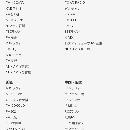
ダムが壊れないか気になったあなた。対立することで関係が
FM NIIGATA
TOKAI RADIO
フエム山陰 毎週土曜 12:30～12:55
KNBラジオ
ぎふチャン
壊れるのを恐れ、その場を丸く収めるために本音を飲み込む
出演者：江原啓之、奥迫協子
FMとやま
ZIP-FM
タイプです。ですが、健全なぶつかり合いは、関係をむしろ
番組Webサイト：
https://www.tfm.co.jp/oto/
MROラジオ
FM AICHI
深めるもの。意見を伝えることは、わがままではないと考え
エフエム石川
FM GIFU
てみては。
FBCラジオ
SBSラジオ
FM福井
K-MIX
4．どうやって放水しているのか……我慢しすぎ度20％
YBSラジオ
レディオキューブ FM三重
上手な出し方を気にしたあなた。本音を出そうという意識は
FM FUJI
NHK AM（名古屋）
しっかり持っているので、我慢しすぎは少なめです。ただ、
SBCラジオ
どう言えば角が立たないかを考えすぎて、タイミングを逃す
FM長野
ことも。完璧を意識しすぎず、素直に伝えてみるのがコツで
NHK AM（東京）
NHK AM（名古屋）
す。
近畿
中国・四国
＊
ABCラジオ
BSSラジオ
MBSラジオ
エフエム山陰
我慢できるのは、あなたが優しくて、まわりを思いやれる証
OBCラジオ大阪
RSKラジオ
拠です。あとは少しだけ、自分の本音も大切にしてあげまし
FM COCOLO
ＦＭ岡山
ょう。
FM802
RCCラジオ
FM大阪
広島FM
ラジオ関西
KRY山口放送
■監修者プロフィール：草彅健太（くさなぎ・けんた）
Kiss FM KOBE
エフエム山口