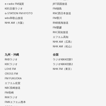
東京池袋占い館セレーネ所属。メンタルケアカウンセラー。
e-radio FM滋賀
JRT四国放送
鑑定件数は若い女性を中心に7,000件を超え、占いイベントや
KBS京都ラジオ
FM徳島
アプリの監修も手がける。また、イベントMCや声優としての
α-STATION FM KYOTO
RNC西日本放送
活動もしており、芸能関係者からの依頼も多い。
wbs和歌山放送
FM香川
Webサイト：
https://selene-uranai.com/
NHK AM（大阪）
RNB南海放送
YouTube：
https://youtu.be/UHrZuZcHTj4
FM愛媛
RKC高知放送
エフエム高知
NHK AM（広島）
NHK AM（松山）
九州・沖縄
全国
RKBラジオ
ラジオNIKKEI第1
KBCラジオ
ラジオNIKKEI第2
LOVE FM
NHK FM（東京）
CROSS FM
FM FUKUOKA
エフエム佐賀
NBC長崎放送
FM長崎
RKKラジオ
FMKエフエム熊本