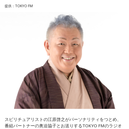
クフェスにも多数出演するだけでなく、アメリカで開催され
ニッポン放送をキーステーションに全国ネットで放送
提供：TOKYO FM
た世界最大級の音楽フェスティバル「SXSW（サウス・バイ・
■パーソナリティ：中島健人
サウスウエスト）」の出演や中国ツアーの開催など、海外で
■メールアドレス：
kenty@allnightnippon.com
のライブも経験。そのほか、2019年公開の映画「惡の華」で
■番組公式X：@Ann_Since1967
は主題歌と劇中歌を担当し、今年4月から放送されたテレビド
■番組ハッシュタグ：#中島健人ANN
ラマ版「惡の華」では、たかはしほのかさんが劇伴を担当。
そして、今秋には初のアジアツアーの開催が決定していま
す。
遠山：僕は「惡の華」が好きで、（テレビドラマ版ではW主
演の）あのちゃんと鈴木福くんがめちゃくちゃ素晴らしかっ
たですけど、そういうドラマの音楽って、どう作っていく
の？
ほのか：私も今回初めて関わらせてもらったんですけど、今
まで作ってきたライブでやる曲やバンドでやる曲の作り方と
は全然違って……ドラマの映像にいかに没頭させるかが重要と
いうか。リーガルリリーでは、音楽を聴いてほしくて作って
いるんですけれど、ドラマの音楽は、映像を観てもらわない
スピリチュアリストの江原啓之がパーソナリティをつとめ、
といけないので、逆に聴いてもらったらダメなんですよ。だ
番組パートナーの奥迫協子とお送りするTOKYO FMのラジオ
から、音楽を通して真逆な作り方を体験できて、めちゃめち