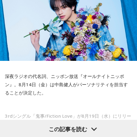
いうか。ただ、プロの選手としてそこまで考えてコメントす
えてください。
るべきだったかなとは思います。
山田「痛かったですし、手術のタイミングはすごく悩んだの
ですが、3月9日に手術をさせていただいた。痛いままプレー
でもまだ若いですから。森保監督は“リバウンドメンタリテ
をしていても成績も上がらないですし、自分としても不安を
ィ”という言葉をよく使いますけど、何かうまくいかなかった
後のリアクションがすごく重要で、今後そこを塩貝選手は試
抱えながらプレーをするのは嫌だったので、できるだけ早く
されるのかなと思いますし、その期待に応えるだけのものを
手術をして、早く復帰ができるようにというので決断しまし
持っている選手だと思いますから、良いエネルギーに変えて
た」
もらいたいなと思います。
――以前から痛みはあったのでしょうか？
----------------------------------------------------
深夜ラジオの代名詞、ニッポン放送『オールナイトニッポ
この日の放送をradikoタイムフリーで聴く
山田「痛みがない範囲でできていたのですが、痛みの場所が
ン』。8月14日（金）は中島健人がパーソナリティを担当す
※放送エリア外の方は、プレミアム会員の登録でご利用いた
動いてしまって、数ミリでも痛みの場所が動くだけで痛みが
ることが決定した。
だけます。
変わってくるので」
----------------------------------------------------
――実戦復帰まで4ヶ月という診断のもと、ファームで最初に
＜番組概要＞
3rdシングル「鬼事/Fiction Love」が8月19日（水）にリリー
番組名：SPORTS BEAT supported by TOYOTA
投げたのは7月11日でした。リハビリはうまくいったという
スされることを記念して、中島健人が通称“1部”のパーソナリ
放送日時：毎週土曜 10:00～10:50
この記事を読む
ことでしょうか？
ティを初めて担当する。番組では、新曲「鬼事/Fiction
パーソナリティ：藤木直人、高見侑里