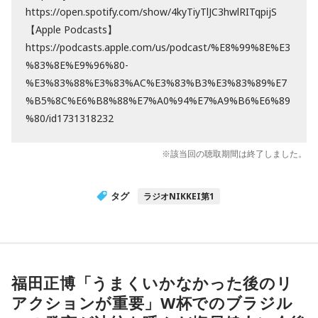
https://open.spotify.com/show/4kyTiyTlJC3hwlRITqpijS
【Apple Podcasts】
https://podcasts.apple.com/us/podcast/%E8%99%8E%E3
%83%8E%E9%96%80-
%E3%83%88%E3%83%AC%E3%83%B3%E3%83%89%E7
%B5%8C%E6%B8%88%E7%A0%94%E7%A9%B6%E6%89
%80/id1731318232
※該当回の聴取期間は終了しました。
タグ
ラジオNIKKEI第1
福田正博「うまくいかなかった後のリ
アクションが重要」W杯でのブラジル