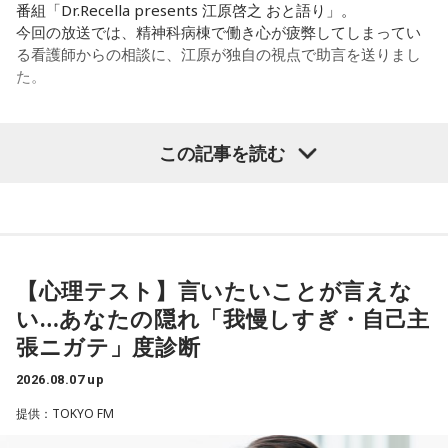
番組「Dr.Recella presents 江原啓之 おと語り」。
ゃ面白かったです。
今回の放送では、精神科病棟で働き心が疲弊してしまってい
る看護師からの相談に、江原が独自の視点で助言を送りまし
た。
（左から）たかはしほのかさん、海さん
パーソナリティの江原啓之
この記事を読む
◆新曲「コニファー」に込めた想い
＜リスナーからの相談＞
遠山：リーガルリリーは、7月11日（土）に新曲「コニファ
私は精神科病棟で看護師として働いています。幻覚や妄想に
ー」を配信リリースしました。おめでとうございます。
より精神症状が不安定な患者さんから、暴言や暴力を振るわ
れることがあります。病気だからと割り切って仕事に就いて
【心理テスト】言いたいことが言えな
ほのか・海：ありがとうございます。
いるのですが、心が疲れてきています。私生活は充実してお
い…あなたの隠れ「我慢しすぎ・自己主
り、夫と新しく家を建てるためにも仕事は辞められません。
潮：「コニファー」はテレビアニメ「これ描いて死ね」のエ
張ニガテ」度診断
仕事がつらいからこそ私生活が充実する、幸せになるぞとい
ンディングテーマとなっています。
う気持ちで頑張ろうと思うのですが、患者さんと関わる上で
2026.08.07 up
の心持ちについてアドバイスをいただけないでしょうか？
遠山：テレビアニメの楽曲を手がけるのは初めてじゃないよ
提供：TOKYO FM
ね？
＜江原からの回答＞