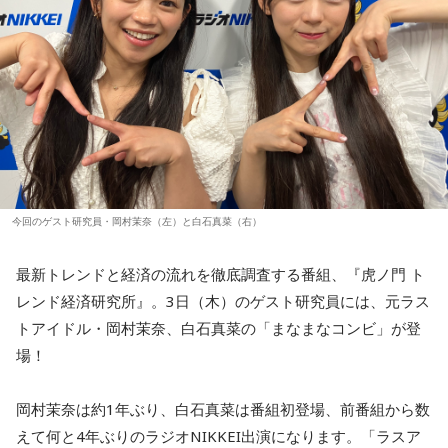
今回のゲスト研究員・岡村茉奈（左）と白石真菜（右）
最新トレンドと経済の流れを徹底調査する番組、『虎ノ門 ト
レンド経済研究所』。3日（木）のゲスト研究員には、元ラス
トアイドル・岡村茉奈、白石真菜の「まなまなコンビ」が登
場！
岡村茉奈は約1年ぶり、白石真菜は番組初登場、前番組から数
えて何と4年ぶりのラジオNIKKEI出演になります。「ラスア