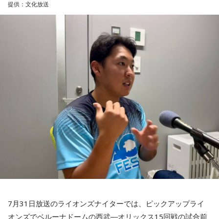
提供：文化放送
45試合出場で9ゴールを記録するなど活躍を見せ、1993年に
はW杯アジア地区最終予選にも出場しました。2002年に現役
を引退した後は、サッカー解説者としてメディアでの活動の
ほか、講演会やサッカー教室をおこなうなど、自身の経験を
活かしながら幅広く活動しています。
◆「塩貝選手に悪意はなかった」
藤木：決勝トーナメントの相手がブラジルに決まった際、塩
貝選手の言葉が切り取られて話題になったというか、ブラジ
ルにちょっと火をつけてしまった部分もあるのかなと思った
のですが。
福田：そうですね。塩貝選手に悪意はなかったと思います
し、素直に自分の気持ちを言っただけなのですが、それをブ
ラジルサイドがうまく切り取って、結果的に彼らのモチベー
ションを上げるような形になってしまったので、それはあま
り良くなかったかなと思います。
7月31日放送のライオンズナイターでは、ピックアップライ
何を言っているかというと、日本とブラジルの力関係は間違
オンズでベルーナドームの西武―オリックス15回戦の試合前