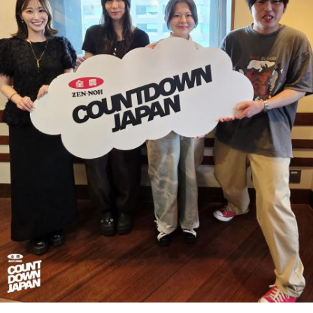
が楽しかったですね」
中島健人が、どう立ち回ればよかったのか手を差し伸べま
す。
――今シーズンの登板はまだ2試合ですが、ヒットを1本も打
たれていないです。
※ メールの件名は「鬼事」でお願いします。
山田「そうなんですか？ 何の意識もしていないです（笑）。
1イニングを無失点で抑える。どれだけピンチを作っても無失
◎コーナー『人生アイズ相談ドラゴン』
点で抑えるというのが中継ぎの仕事なので、それができたと
「仕事場の上司、良い人なんだけどここが好きになれなく
いうのは本当にいいことなのかなと思います」
て…」
「友人と遊んだ時に言われたあの一言がずっとモヤモヤして
※インタビュアー：文化放送・斉藤一美アナウンサー
いて…」
「優柔不断な性格のせいで、こんな事が…」
あなたの人生相談を送ってください。その相談を受け、中島
健人が遊戯王の話をします。
※ メールの件名は「決闘」でお願いします。
◎「中島健人イメージランキング」