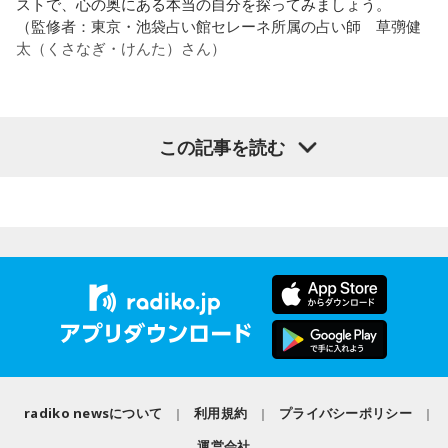
ストで、心の奥にある本当の自分を探ってみましょう。
番組公式X：
@JA_CDJ
それは、例えばご病気の方とかはダメだとか、そういう風に
●江原啓之 今夜の格言
（監修者：東京・池袋占い館セレーネ所属の占い師 草彅健
差別しているわけではなくてね。私達、コンディションが良
「フィジカルはスピリチュアルの基本です」
太（くさなぎ・けんた）さん）
いと心のコンディションも良くなりません？ やっぱり、寝不
足のときってちょっとネガティブになっちゃったり、笑顔が
＜番組概要＞
ちょっと欠けちゃったりね。
番組名：Dr.Recella presents 江原啓之 おと語り
放送日時：TOKYO FM／FM 大阪 毎週日曜 22:00～22:25、エ
【質問】
この記事を読む
やっぱり、この世に生きている限りは、フィジカルなことっ
フエム山陰 毎週土曜 12:30～12:55
山奥の大きなダムを見学しているあなた。
てすごく大事なんですよね。だから、よりスピリチュアルを
出演者：江原啓之、奥迫協子
目の前には、たっぷりと水をたたえた巨大なダムがそびえて
発揮したいと思う場合には、フィジカルをとても大切にする
番組Webサイト：
https://www.tfm.co.jp/oto/
います。
ということが大事だと思うんですよね。
その景色を眺めていると、あなたはふとあることが気になり
ました。
――精神力を支えるのは徹底した体調管理であると説く江
さて、あなたが気になったのはどんなことですか？
原。さらに、日常生活におけるコンディションづくりの重要
次の中から近いものを1つ選んでください。
性を語ります。
1． 水がこぼれてしまうことはないのか
江原：やっぱり、集中力が欠けちゃうしね。だからご飯を食
2． こんなに水は必要なのか
べて、新しいお家を建てればまたよく寝られたりすると思う
3． ひび割れなど壊れる心配はないか
けれど、そういう風な自分自身のメンテナンスというか、そ
4． どうやって放水しているのか
radiko newsについて
利用規約
プライバシーポリシー
れを大事にして、コンディションを常に最高に整えるという
ことであれば、もしかしたら悩んでいた時期は体調が不安定
【解説】
運営会社