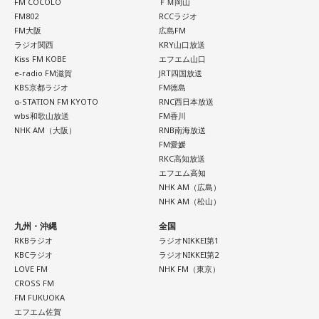
拠です。あとは少しだけ、自分の本音も大切にしてあげまし
FM COCOLO
ＦＭ岡山
ょう。
FM802
RCCラジオ
FM大阪
広島FM
ラジオ関西
KRY山口放送
■監修者プロフィール：草彅健太（くさなぎ・けんた）
Kiss FM KOBE
エフエム山口
東京池袋占い館セレーネ所属。メンタルケアカウンセラー。
e-radio FM滋賀
JRT四国放送
鑑定件数は若い女性を中心に7,000件を超え、占いイベントや
KBS京都ラジオ
FM徳島
アプリの監修も手がける。また、イベントMCや声優としての
α-STATION FM KYOTO
RNC西日本放送
活動もしており、芸能関係者からの依頼も多い。
wbs和歌山放送
FM香川
Webサイト：
https://selene-uranai.com/
NHK AM（大阪）
RNB南海放送
YouTube：
https://youtu.be/UHrZuZcHTj4
FM愛媛
RKC高知放送
エフエム高知
NHK AM（広島）
NHK AM（松山）
九州・沖縄
全国
RKBラジオ
ラジオNIKKEI第1
KBCラジオ
ラジオNIKKEI第2
LOVE FM
NHK FM（東京）
CROSS FM
FM FUKUOKA
エフエム佐賀