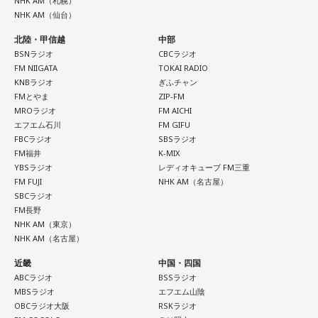
NHK AM（札幌）
ります。肩の力を抜いて、まずは思ったことを口にする練習
NHK AM（仙台）
から。
＜番組概要＞
番組名：Dr.Recella presents 江原啓之 おと語り
北陸・甲信越
中部
3．壊れる心配はないか……我慢しすぎ度70％
BSNラジオ
CBCラジオ
放送日時：TOKYO FM／FM 大阪 毎週日曜 22:00～22:25、エ
ダムが壊れないか気になったあなた。対立することで関係が
FM NIIGATA
TOKAI RADIO
フエム山陰 毎週土曜 12:30～12:55
KNBラジオ
ぎふチャン
壊れるのを恐れ、その場を丸く収めるために本音を飲み込む
出演者：江原啓之、奥迫協子
FMとやま
ZIP-FM
タイプです。ですが、健全なぶつかり合いは、関係をむしろ
番組Webサイト：
https://www.tfm.co.jp/oto/
MROラジオ
FM AICHI
深めるもの。意見を伝えることは、わがままではないと考え
エフエム石川
FM GIFU
てみては。
FBCラジオ
SBSラジオ
FM福井
K-MIX
4．どうやって放水しているのか……我慢しすぎ度20％
YBSラジオ
レディオキューブ FM三重
上手な出し方を気にしたあなた。本音を出そうという意識は
FM FUJI
NHK AM（名古屋）
しっかり持っているので、我慢しすぎは少なめです。ただ、
SBCラジオ
どう言えば角が立たないかを考えすぎて、タイミングを逃す
FM長野
ことも。完璧を意識しすぎず、素直に伝えてみるのがコツで
NHK AM（東京）
NHK AM（名古屋）
す。
近畿
中国・四国
＊
ABCラジオ
BSSラジオ
MBSラジオ
エフエム山陰
我慢できるのは、あなたが優しくて、まわりを思いやれる証
OBCラジオ大阪
RSKラジオ