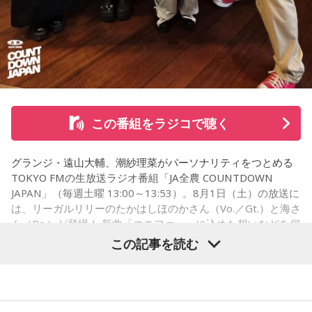
健人が遊戯王の話をします。
※ メールの件名は「決闘」でお願いします。
◎「中島健人イメージランキング」
街の人に調査したら、中島健人が1位にランクインしそうな
この番組をラジコで聴く
「ランキングのタイトルだけ」を送ってきてください。
グランジ・遠山大輔、潮紗理菜がパーソナリティをつとめる
＜例＞
TOKYO FMの生放送ラジオ番組「JA全農 COUNTDOWN
・家の照明、指パッチンで消してそうランキング
JAPAN」（毎週土曜 13:00～13:53）。8月1日（土）の放送に
・コンビニで「温めますか？」とか「レジ袋はいります
は、リーガルリリーのたかはしほのかさん（Vo.／Gt.）と海さ
か？」とか聞かれる前に全部先に言ってきそうな男ランキン
ん（Ba.）が登場！ 新曲「コニファー」に込めた想いなどを伺
グ
いました。
この記事を読む
・渋谷のギャル1000人に聴きました「愛用してるタブレット
端末めっちゃデカそう」ランキング
こんな感じで、中島健人を1位にランクインさせてください。
（左から）潮紗理菜、たかはしほのかさん、海さん、遠山大