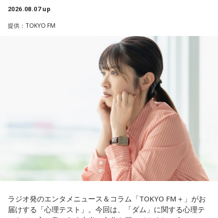
けれど、そういう風な自分自身のメンテナンスというか、そ
う気持ちで頑張ろうと思うのですが、患者さんと関わる上で
ど、音像がかなり爽やかなので、そういうものを飛び越えて
2026.08.07 up
れを大事にして、コンディションを常に最高に整えるという
の心持ちについてアドバイスをいただけないでしょうか？
いくような“若さ”をすごく感じました。
ことであれば、もしかしたら悩んでいた時期は体調が不安定
提供：TOKYO FM
だったかもしれない。だって、普段だったら前向きにいける
＜江原からの回答＞
次回8月8日（土）の放送は、シンガーソングライター・バー
ところが、何かふと不安になっちゃったりするでしょう。
チャルYouTuberのぼっちぼろまるさんをゲストに迎えてお届
――患者からの暴言や暴力に心が折れそうになりながらも、
けします。
例えば、小さいお子さんがいるときって、やっぱり楽しいけ
過酷な現場で奮闘する看護師の相談に対し、江原は「意外な
れど身体がついていけないときって、ちょっと子育てが憂鬱
ことを申し上げるようだけれど……」と前置きした上で、具体
----------------------------------------------------
になったりする時って出ちゃうじゃないですか。子どもの元
的なアドバイスを提示しました。
この日の放送をradikoタイムフリーで聴く
気な「キャー！」というのも、元気なときには「もう！」と
※放送エリア外の方は、プレミアム会員の登録でご利用いた
いうくらいで済むけれど、頭が痛いときはキツイもんね。そ
江原：私はね、ちょっと意外なことを申し上げるようだけれ
だけます。
ういうことなんですよね。
ど、「体力」だと思います。やっぱり、ちゃんと食べて、よ
----------------------------------------------------
く寝る。で、やっぱり看護師さんって不規則でしょう？ 夜勤
自分の体力、コンディション。「元気」の「気」は中がお米
とかね。いろいろとシフトがあるから、身体のコンディショ
＜番組概要＞
（氣）だから、しっかり食べて、元気をつけていってくださ
ンを持っていくのがとっても大変だと思うの。
番組名：JA全農 COUNTDOWN JAPAN
い。それも、仕事のうちです。
放送エリア：TOKYO FMをはじめとする、JFN全国38局ネッ
これ、ばかにならなくて、私、いつもフィジカルとスピリチ
ト
ュアルというものは、いつも同じく同等に思わなきゃダメだ
放送日時：毎週土曜 13:00～13:53
パートナーの奥迫協子、パーソナリティの江原啓之
と言っているんです。昔から「健全な身体に健全な精神宿
ラジオ発のエンタメニュース＆コラム「TOKYO FM＋」がお
パーソナリティ：遠山大輔（グランジ）、潮紗理菜
る」って言いますでしょう？
届けする「心理テスト」。今回は、「ダム」に関する心理テ
番組Webサイト：
https://www.tfm.co.jp/countdownjapan/