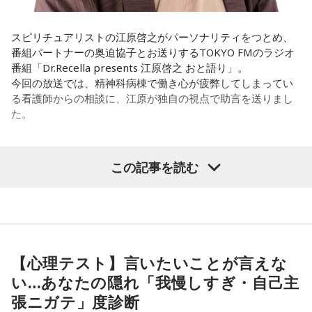
と言っているんです。昔から「健全な身体に健全な精神宿
る」って言いますでしょう？
遠山：自分自身の内面をすごく辿って探っている曲ですよ
スピリチュアリストの江原啓之がパーソナリティをつとめ、
ね？
番組パートナーの奥迫協子とお送りするTOKYO FMのラジオ
それは、例えばご病気の方とかはダメだとか、そういう風に
番組「Dr.Recella presents 江原啓之 おと語り」。
差別しているわけではなくてね。私達、コンディションが良
ほのか：はい。私は「自分自身を分かってみたい」という気
今回の放送では、精神科病棟で働き心が疲弊してしまってい
いと心のコンディションも良くなりません？ やっぱり、寝不
持ちで作品を作っていて、もしかしたら皆さんも何かを作る
る看護師からの相談に、江原が独自の視点で助言を送りまし
足のときってちょっとネガティブになっちゃったり、笑顔が
ときって、自分自身を分かってみたいから作るんじゃないか
た。
ちょっと欠けちゃったりね。
なと思って、そういう曲を作りました。
やっぱり、この世に生きている限りは、フィジカルなことっ
遠山：海ちゃんはどうですか？
パーソナリティの江原啓之
てすごく大事なんですよね。だから、よりスピリチュアルを
この記事を読む
発揮したいと思う場合には、フィジカルをとても大切にする
海：アニメでは、マンガ大好きな女の子が、同人誌とかを売
ということが大事だと思うんですよね。
るようなイベントに行って「自分でも描けるんだ！」と思っ
＜リスナーからの相談＞
て、そこから自分で描き始めるんですけど、それが私自身の
――精神力を支えるのは徹底した体調管理であると説く江
私は精神科病棟で看護師として働いています。幻覚や妄想に
音楽体験とすごくつながっていて。
原。さらに、日常生活におけるコンディションづくりの重要
より精神症状が不安定な患者さんから、暴言や暴力を振るわ
性を語ります。
れることがあります。病気だからと割り切って仕事に就いて
【心理テスト】言いたいことが言えな
「あ、自分もバンドできるんだ」みたいな、そういうときの
いるのですが、心が疲れてきています。私生活は充実してお
ワクワク感のようなものが、いろんな不安や葛藤を飛び越え
い…あなたの隠れ「我慢しすぎ・自己主
江原：やっぱり、集中力が欠けちゃうしね。だからご飯を食
り、夫と新しく家を建てるためにも仕事は辞められません。
ちゃうみたいな、そういうバイタリティのある曲だなと思い
張ニガテ」度診断
べて、新しいお家を建てればまたよく寝られたりすると思う
仕事がつらいからこそ私生活が充実する、幸せになるぞとい
ます。歌詞は自分と向き合っている部分も結構あるんですけ