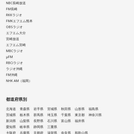
NBC長崎放送
FM長崎
RKKラジオ
FMKエフエム熊本
OBSラジオ
エフエム大分
宮崎放送
エフエム宮崎
MBCラジオ
μFM
RBCiラジオ
ラジオ沖縄
FM沖縄
NHK AM（福岡）
都道府県別
北海道
青森県
岩手県
宮城県
秋田県
山形県
福島県
茨城県
栃木県
群馬県
埼玉県
千葉県
東京都
神奈川県
新潟県
山梨県
長野県
石川県
富山県
福井県
愛知県
岐阜県
静岡県
三重県
大阪府
兵庫県
京都府
滋賀県
奈良県
和歌山県