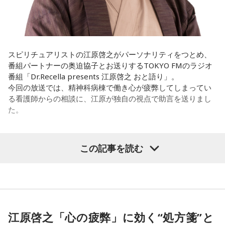
ほのか：私も今回初めて関わらせてもらったんですけど、今
まで作ってきたライブでやる曲やバンドでやる曲の作り方と
は全然違って……ドラマの映像にいかに没頭させるかが重要と
いうか。リーガルリリーでは、音楽を聴いてほしくて作って
いるんですけれど、ドラマの音楽は、映像を観てもらわない
スピリチュアリストの江原啓之がパーソナリティをつとめ、
といけないので、逆に聴いてもらったらダメなんですよ。だ
番組パートナーの奥迫協子とお送りするTOKYO FMのラジオ
から、音楽を通して真逆な作り方を体験できて、めちゃめち
番組「Dr.Recella presents 江原啓之 おと語り」。
ゃ面白かったです。
今回の放送では、精神科病棟で働き心が疲弊してしまってい
る看護師からの相談に、江原が独自の視点で助言を送りまし
た。
（左から）たかはしほのかさん、海さん
パーソナリティの江原啓之
この記事を読む
◆新曲「コニファー」に込めた想い
＜リスナーからの相談＞
遠山：リーガルリリーは、7月11日（土）に新曲「コニファ
私は精神科病棟で看護師として働いています。幻覚や妄想に
ー」を配信リリースしました。おめでとうございます。
より精神症状が不安定な患者さんから、暴言や暴力を振るわ
れることがあります。病気だからと割り切って仕事に就いて
江原啓之「心の疲弊」に効く“処方箋”と
ほのか・海：ありがとうございます。
いるのですが、心が疲れてきています。私生活は充実してお