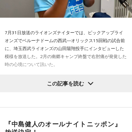
7月31日放送のライオンズナイターでは、ピックアップライ
オンズでベルーナドームの西武―オリックス15回戦の試合前
に、埼玉西武ライオンズの山田陽翔投手にインタビューした
模様を放送した。2月の南郷キャンプ終盤で右肘痛が発覚した
時の心境について訊いた。
――1軍デビューを果たしたプロ3年目の昨シーズンは素晴ら
この記事を読む
しい成績だったかと思いますが、「求めすぎずに自分のやる
べきことをできていた」と振り返りましたね。
山田「チームから与えられた役割をまっとうできたと思うの
で、そこは自分のなかではいい評価をしていた感じです」
『中島健人のオールナイトニッポン』
――過去2年の苦労は昨シーズンに活きていたということです
放送決定！