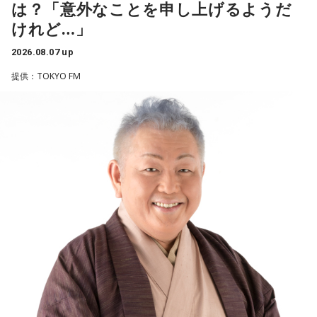
は？「意外なことを申し上げるようだ
り、夫と新しく家を建てるためにも仕事は辞められません。
潮：「コニファー」はテレビアニメ「これ描いて死ね」のエ
けれど…」
仕事がつらいからこそ私生活が充実する、幸せになるぞとい
ンディングテーマとなっています。
う気持ちで頑張ろうと思うのですが、患者さんと関わる上で
2026.08.07 up
の心持ちについてアドバイスをいただけないでしょうか？
遠山：テレビアニメの楽曲を手がけるのは初めてじゃないよ
提供：TOKYO FM
ね？
＜江原からの回答＞
ほのか：はい。
――患者からの暴言や暴力に心が折れそうになりながらも、
過酷な現場で奮闘する看護師の相談に対し、江原は「意外な
遠山：この楽曲はどこから作り始めました？
ことを申し上げるようだけれど……」と前置きした上で、具体
的なアドバイスを提示しました。
ほのか：「これ描いて死ね」は、マンガを描くことを題材に
した作品なんですけど、まずは原作を読みました。それで、0
江原：私はね、ちょっと意外なことを申し上げるようだけれ
から1にするときに、心のなかで薪をくべて火種を燃やしてい
ど、「体力」だと思います。やっぱり、ちゃんと食べて、よ
く。そして、風が吹いてめちゃめちゃ燃えていくみたいな。
く寝る。で、やっぱり看護師さんって不規則でしょう？ 夜勤
そういったものを絶やさずに「自分だけでやっていくぞ！」
とかね。いろいろとシフトがあるから、身体のコンディショ
みたいな気持ちと、私がお家で音楽を作っているとき
ンを持っていくのがとっても大変だと思うの。
の……“色”かな？ その色がすごく一致している部分があったの
で、今回はアニメのエンディングテーマとして曲を書かせて
これ、ばかにならなくて、私、いつもフィジカルとスピリチ
もらったんですけど、結構パーソナルな部分が出た作品にな
ュアルというものは、いつも同じく同等に思わなきゃダメだ
りました。