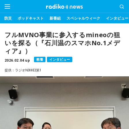
防災
ポッドキャスト
新番組
スペシャルウィーク
インタビュー
フルMVNO事業に参入するmineoの狙
いを探る（『石川温のスマホNo.1メデ
ィア』）
教養
インタビュー
2026.02.04 up
提供：ラジオNIKKEI第1