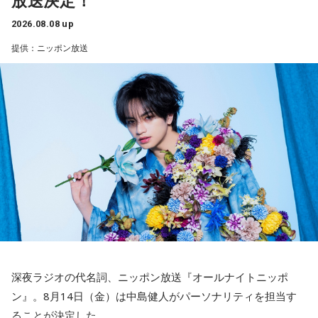
ね。
山田「活きていると思います。ウエイトトレーニングなどで
2026.08.08 up
身体作りができたと思うので、結果を出さないといけないと
提供：ニッポン放送
ころで出せたというのはよかったと思います」
――2月の南郷キャンプ終盤で右肘痛が発覚した時の心境を教
えてください。
山田「痛かったですし、手術のタイミングはすごく悩んだの
ですが、3月9日に手術をさせていただいた。痛いままプレー
をしていても成績も上がらないですし、自分としても不安を
抱えながらプレーをするのは嫌だったので、できるだけ早く
手術をして、早く復帰ができるようにというので決断しまし
た」
――以前から痛みはあったのでしょうか？
深夜ラジオの代名詞、ニッポン放送『オールナイトニッポ
山田「痛みがない範囲でできていたのですが、痛みの場所が
ン』。8月14日（金）は中島健人がパーソナリティを担当す
動いてしまって、数ミリでも痛みの場所が動くだけで痛みが
ることが決定した。