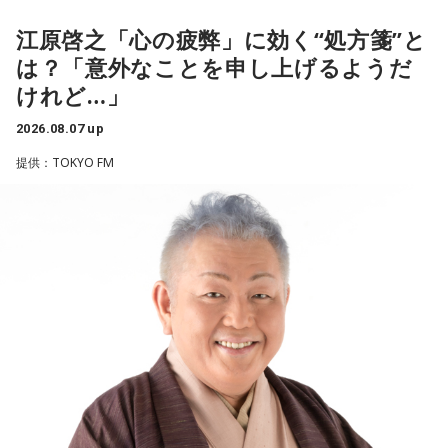
輔
※ メールの件名は「ランキング」でお願いします。
江原啓之「心の疲弊」に効く“処方箋”と
は？「意外なことを申し上げるようだ
■番組タイトル：ニッポン放送『中島健人のオールナイトニッ
◆“真逆な作り方”で楽曲制作
ポン』
けれど…」
■放送日時：2026年8月14日（金） 25時～27時 （15日
リーガルリリーは高校在学時から注目を集め、国内大型ロッ
（土）午前1時〜3時）
2026.08.07 up
クフェスにも多数出演するだけでなく、アメリカで開催され
ニッポン放送をキーステーションに全国ネットで放送
提供：TOKYO FM
た世界最大級の音楽フェスティバル「SXSW（サウス・バイ・
■パーソナリティ：中島健人
サウスウエスト）」の出演や中国ツアーの開催など、海外で
■メールアドレス：
kenty@allnightnippon.com
のライブも経験。そのほか、2019年公開の映画「惡の華」で
■番組公式X：@Ann_Since1967
は主題歌と劇中歌を担当し、今年4月から放送されたテレビド
■番組ハッシュタグ：#中島健人ANN
ラマ版「惡の華」では、たかはしほのかさんが劇伴を担当。
そして、今秋には初のアジアツアーの開催が決定していま
す。
遠山：僕は「惡の華」が好きで、（テレビドラマ版ではW主
演の）あのちゃんと鈴木福くんがめちゃくちゃ素晴らしかっ
たですけど、そういうドラマの音楽って、どう作っていく
の？