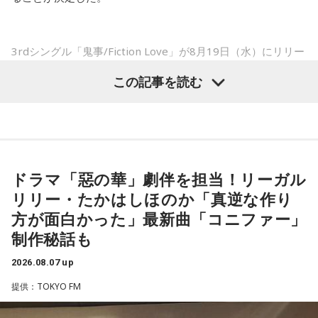
変わってくるので」
――実戦復帰まで4ヶ月という診断のもと、ファームで最初に
3rdシングル「鬼事/Fiction Love」が8月19日（水）にリリー
投げたのは7月11日でした。リハビリはうまくいったという
スされることを記念して、中島健人が通称“1部”のパーソナリ
この記事を読む
ことでしょうか？
ティを初めて担当する。番組では、新曲「鬼事/Fiction
山田「トレーナーさんのおかげでうまくいったと思います」
Love」の話はもちろん、新曲にまつわるテーマでリスナーか
らメールを募集したり、中島の愛に溢れた遊戯王トークも披
――想定通りにいったということですね。
露する予定。（メールの締切は8月14日（金）正午）
山田「順調にいくのも難しくて、リハビリをしていく上でエ
ドラマ「惡の華」劇伴を担当！リーガル
ラーが出たり、身体との感覚がつながりずらかったりするな
盛りだくさんの内容でお届けする一夜限りの特別番組『中島
リリー・たかはしほのか「真逆な作り
かで、本当にトレーナーさんのおかげでうまくやっていただ
健人のオールナイトニッポン』は8月14日(金)25時からニッポ
きました」
方が面白かった」最新曲「コニファー」
ン放送をキーステーションに全国ネットで放送。
制作秘話も
――石垣島で自主トレをともにした後輩である篠原響投手の
2026.08.07 up
活躍をどうご覧になられましたか？
■募集メール
提供：TOKYO FM
山田「球速がすごくて、僕も追いつけるように頑張ります」
◎メールテーマ『鬼事』