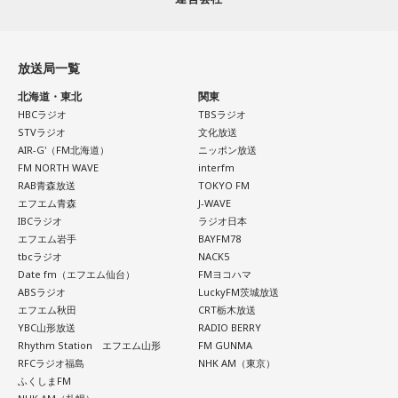
だったかもしれない。だって、普段だったら前向きにいける
この心理テストでわかることは、あなたの「我慢しすぎ・自
ところが、何かふと不安になっちゃったりするでしょう。
己主張ニガテ度」です。
放送局一覧
例えば、小さいお子さんがいるときって、やっぱり楽しいけ
ダムの水は「溜め込んだ本音や感情」を暗示しています。ダ
れど身体がついていけないときって、ちょっと子育てが憂鬱
ムの何が気になったかで、あなたがなぜ言いたいことを飲み
北海道・東北
関東
になったりする時って出ちゃうじゃないですか。子どもの元
込んでしまうのか……その理由と、我慢の深さがわかります。
HBCラジオ
TBSラジオ
気な「キャー！」というのも、元気なときには「もう！」と
STVラジオ
文化放送
いうくらいで済むけれど、頭が痛いときはキツイもんね。そ
AIR-G'（FM北海道）
ニッポン放送
【解答】
ういうことなんですよね。
FM NORTH WAVE
interfm
RAB青森放送
TOKYO FM
1．こぼれてしまわないか……我慢しすぎ度90％
エフエム青森
J-WAVE
自分の体力、コンディション。「元気」の「気」は中がお米
限界が気になったあなた。本音をギリギリまで溜め込んでい
IBCラジオ
ラジオ日本
（氣）だから、しっかり食べて、元気をつけていってくださ
ませんか。「嫌われるかも」という不安から、言葉を飲み込
エフエム岩手
BAYFM78
い。それも、仕事のうちです。
み続けてきたのでは。でも、あなたが少し本音を見せても、
tbcラジオ
NACK5
大切な人は離れていきません。小さな「イヤ」から、言葉に
Date fm（エフエム仙台）
FMヨコハマ
してみましょう。
ABSラジオ
LuckyFM茨城放送
パートナーの奥迫協子、パーソナリティの江原啓之
エフエム秋田
CRT栃木放送
2．こんなに必要なのか……我慢しすぎ度45％
YBC山形放送
RADIO BERRY
Rhythm Station エフエム山形
FM GUNMA
水の価値を気にしたあなた。裏を返せば、自分の意見に「言
RFCラジオ福島
NHK AM（東京）
うほどの価値があるのかな」と、自信を持てずにいるのかも
●江原啓之 今夜の格言
ふくしまFM
しれません。しかし、あなたの考えには、ちゃんと意味があ
「フィジカルはスピリチュアルの基本です」