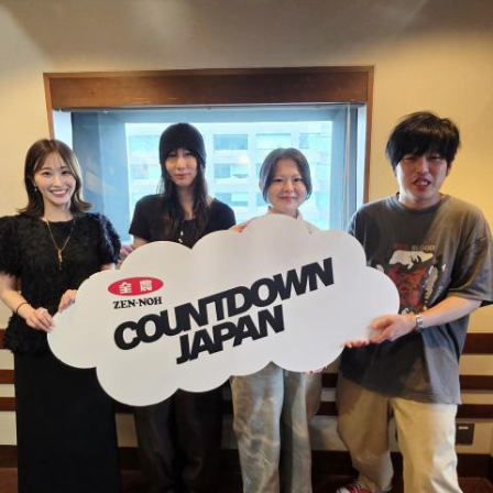
――オールスターゲームの前に1軍へ復帰しました。ここまで
TVアニメ『逃げ上手の若君』第2期オープニングテーマ「鬼
2試合に登板してみていかがですか？
事」。中島健人はこの「鬼事」を「日々のイラッとした出来
山田「自分の持ち味が出せて抑えられることができたので、
事」や「心がザワザワした、モヤモヤした事」を表す言葉と
そこは1番よかったのかなと思います。試合で投げる、野球が
してカジュアルに使っています。そんな、あなたの周りで起
できる感謝というのも再び感じることができましたし、野球
きた「鬼事」を教えてください。
が楽しかったですね」
中島健人が、どう立ち回ればよかったのか手を差し伸べま
す。
――今シーズンの登板はまだ2試合ですが、ヒットを1本も打
たれていないです。
※ メールの件名は「鬼事」でお願いします。
山田「そうなんですか？ 何の意識もしていないです（笑）。
1イニングを無失点で抑える。どれだけピンチを作っても無失
◎コーナー『人生アイズ相談ドラゴン』
点で抑えるというのが中継ぎの仕事なので、それができたと
「仕事場の上司、良い人なんだけどここが好きになれなく
いうのは本当にいいことなのかなと思います」
て…」
「友人と遊んだ時に言われたあの一言がずっとモヤモヤして
※インタビュアー：文化放送・斉藤一美アナウンサー
いて…」
「優柔不断な性格のせいで、こんな事が…」
あなたの人生相談を送ってください。その相談を受け、中島