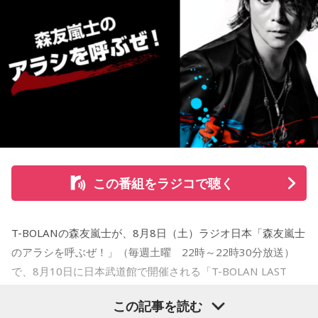
この番組をラジコで聴く
T-BOLANの森友嵐士が、8月8日（土）ラジオ日本「森友嵐士
のアラシを呼ぶぜ！」（毎週土曜 22時～22時30分放送）
で、8月10日に日本武道館で開催される「T-BOLAN LAST
LIVE TOUR」を前に、現在の心境を語った。
この記事を読む