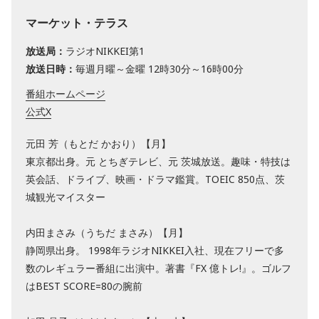
マーケット・テラス
放送局：
ラジオNIKKEI第1
放送日時：
毎週月曜～金曜 12時30分～16時00分
番組ホームページ
公式X
元田 芳（もとだ かおり）【月】
東京都出身。元 とちぎテレビ、元 茨城放送。趣味・特技は
英会話、ドライブ、映画・ドラマ鑑賞。TOEIC 850点、茨
城観光マイスター
内田まさみ（うちだ まさみ）【月】
静岡県出身。 1998年ラジオNIKKEI入社、現在フリーで多
数のレギュラー番組に出演中。著書『FX 億トレ!』。ゴルフ
はBEST SCORE=80の腕前