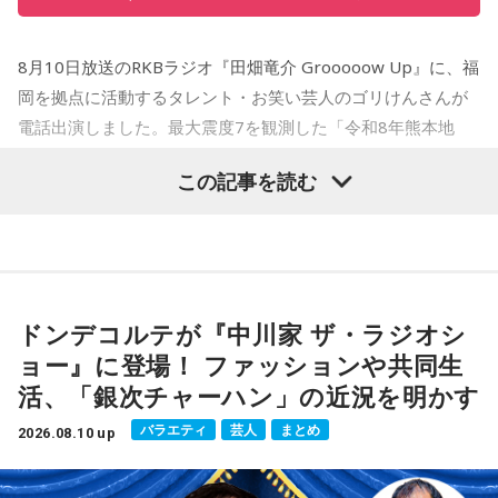
8月10日放送のRKBラジオ『田畑竜介 Grooooow Up』に、福
岡を拠点に活動するタレント・お笑い芸人のゴリけんさんが
電話出演しました。最大震度7を観測した「令和8年熊本地
震」で大きな被害を受けた自身の故郷、熊本県八代市日奈久
この記事を読む
（ひなぐ）地区へ自ら支援物資を届けた際の現地状況や、現
在行っている復興支援活動について語りました。（※文中の
写真はゴリけんさん提供）
ドンデコルテが『中川家 ザ・ラジオシ
ョー』に登場！ ファッションや共同生
活、「銀次チャーハン」の近況を明かす
バラエティ
芸人
まとめ
2026.08.10 up