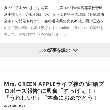
を持つ事で伝える事がわかっていったっていう……」と続け
夏の甲子園がいよいよ開幕！ 「第108回全国高等学校野球
た。
選手権大会」が8月5日（水）から阪神甲子園球場（兵庫県西
宮市）で開催されます。各都道府県の代表49校が夏の王者を
西川監督は、戦争をテーマにした映画作品を作る理由のひと
かけて熱い闘いを繰り広げます。radiko（ラジコ）で試合を
つとして、「私がこの6年間で調べたことと同じことを、全部
聴いて、高校球児たちを応援しましょう！
の人が時間を割いて本を読んだりできないから、それを私が
映画にしてみなさんにまた違う映画とか違う本を読むきっか
この記事を読む
けを作れるんだったらいいなと思いました」と語った。
Mrs. GREEN APPLEライブ後の“結婚プ
ロポーズ報告”に興奮「すっげぇ！」
「うれしい!!」「本当におめでとう！」
2026.08.10 up