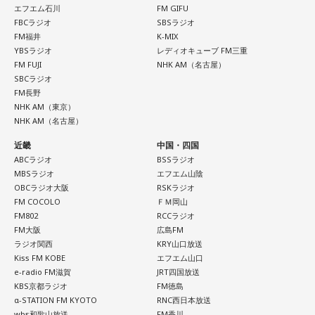
エフエム石川
FM GIFU
全てを受け取って帰っていて欲しい」と呼びかけた。約10年
FBCラジオ
SBSラジオ
にわたる再始動後の歩みを経て、T-BOLANはいよいよ日本武
FM福井
K-MIX
YBSラジオ
レディオキューブ FM三重
道館のステージへ。「その夜は全部出し切って笑っていた
FM FUJI
NHK AM（名古屋）
い」森友がそう語るラストライブで、どんな一夜が生まれる
SBCラジオ
のか。8月10日、日本武道館でその瞬間を迎える。
FM長野
NHK AM（東京）
NHK AM（名古屋）
番組ではさらに、T-BOLANの活動再開から現在に至るまでの
歩みや、森友がライブで大切にしていること、メンバー・上
近畿
中国・四国
ABCラジオ
BSSラジオ
野博文との出来事についてもトークを展開。ラストライブを
MBSラジオ
エフエム山陰
目前に控えた森友嵐士の言葉を、ぜひ番組でチェックしてほ
OBCラジオ大阪
RSKラジオ
しい。詳しくはradikoタイムフリーで！
FM COCOLO
ＦＭ岡山
FM802
RCCラジオ
FM大阪
広島FM
ラジオ関西
KRY山口放送
Kiss FM KOBE
エフエム山口
e-radio FM滋賀
JRT四国放送
KBS京都ラジオ
FM徳島
α-STATION FM KYOTO
RNC西日本放送
wbs和歌山放送
FM香川