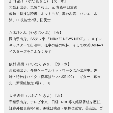
加田 晶子（かだ あきこ）【火・水】
大阪府出身。気象予報士、元 青森朝日放送
趣味・特技は読書、ホットヨガ、舞台鑑賞、バレエ、水
泳。FP技能士2級、防災士
八木ひとみ（やぎ ひとみ）【火】
岡山県出身。BSテレ東 「NIKKEI NEWS NEXT」 にメイン
キャスターで出演中。仕事の後の乾杯、そして横浜DeNAベ
イスターズをこよなく愛す
飯村 美樹（いいむら みき）【水・木】
東京都出身。多摩ケーブルネットワークほか出演中。趣
味・特技はバイク（愛車はヤマハSR400）、ギター、幕末
史（新撰組検定3級）、DJ
大里 希世（おおさと きよ）【水】
千葉県出身。テレビ東京、日経CNBC等で経済番組を歴任。
証券外務員資格1種。趣味は映画・歌舞伎鑑賞、英会話、ゴ