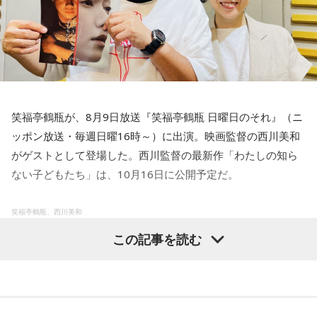
笑福亭鶴瓶が、8月9日放送『笑福亭鶴瓶 日曜日のそれ』（ニ
ッポン放送・毎週日曜16時～）に出演。映画監督の西川美和
がゲストとして登場した。西川監督の最新作「わたしの知ら
ない子どもたち」は、10月16日に公開予定だ。
笑福亭鶴瓶、西川美和
この記事を読む
今作は戦争で家族を失い、少年として生きることを選んだ12
歳の少女と、戦後に苦悩する女性教師の姿を描いた人間ドラ
マ。西川監督の前作「すばらしき世界」の原案となった小説
「身分帳」に描かれていた戦争孤児の姿からインスピレーシ