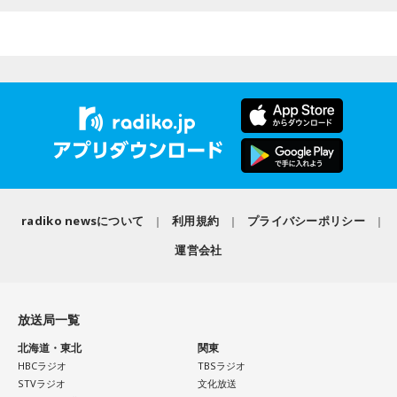
昨年9月からスタートしたラストライブツアーも、いよいよフ
ァイナルへ。森友は「今どんな気持ちですか？とかいろいろ
聞かれることが多い」としながら、「まだ実感がそんなにな
い」と率直に語った。「リハーサルが終わって会場に入っ
て、みんなの顔を見たら、どんな気持ちになるんだろうね。
そこでなんかドンと特別な感情が生まれるんじゃないのか
な」
武道館公演に向けては、メンバーやスタッフと準備を重ね、
radiko newsについて
利用規約
プライバシーポリシー
「できることは全部やってきた」と話す。だからこそ、当日
は「真っ白な気持ち」でステージに立ちたいという。「始ま
運営会社
った流れの中で自然に流れていく。みんなのエネルギーを全
部受け取って、流れのまま流れていく一夜を過ごせたらいい
のかなって」
放送局一覧
北海道・東北
関東
森友にとって、ライブは事前にすべてを決めるものではな
HBCラジオ
TBSラジオ
STVラジオ
文化放送
い。観客の拍手や歌声、歓声、表情、涙など、その場で生ま