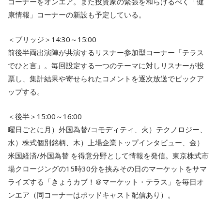
コーナーをオンエア。また投資家の緊張を和らげるべく「健
康情報」コーナーの新設も予定している。
＜ブリッジ＞14:30～15:00
前後半両出演陣が共演するリスナー参加型コーナー「テラス
でひと言」。毎回設定する一つのテーマに対しリスナーが投
票し、集計結果や寄せられたコメントを逐次放送でピックア
ップする。
＜後半＞15:00～16:00
曜日ごとに月）外国為替/コモディティ、火）テクノロジー、
水）株式個別銘柄、木）上場企業トップインタビュー、金）
米国経済/外国為替 を得意分野として情報を発信。東京株式市
場クロージングの15時30分を挟みその日のマーケットをサマ
ライズする「きょうカブ！＠マーケット・テラス」を毎日オ
ンエア（同コーナーはポッドキャスト配信あり）。