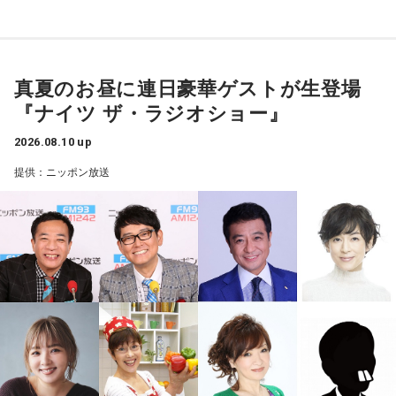
（写真左から）Mrs. GREEN APPLE 大森元貴、藤澤涼架、若
井滉斗
真夏のお昼に連日豪華ゲストが生登場
『ナイツ ザ・ラジオショー』
＜リスナーからのメッセージ＞
こんばんは！ 先日開催された「ゼンジン未到とイ/ミュータブ
2026.08.10 up
ル」に彼女と参戦しました。
提供：ニッポン放送
ライブの次の日が彼女の誕生日で、「このまま終わってほし
くない」と思えるほど2人で最高の思い出になりました。
そして！ 私は彼女にもう1つの誕生日プレゼントとして婚約
指輪を渡し、プロポーズをしました。喜んで受け取ってもら
い、プロポーズは成功しました！ 同じアーティストのライブ
に行ってそのままの流れで渡すのはとても緊張しましたが、
背中を押してくれたのはミセス先生たちです。本当にありが
とうございました！（宮城県 22歳 男の子）
＊