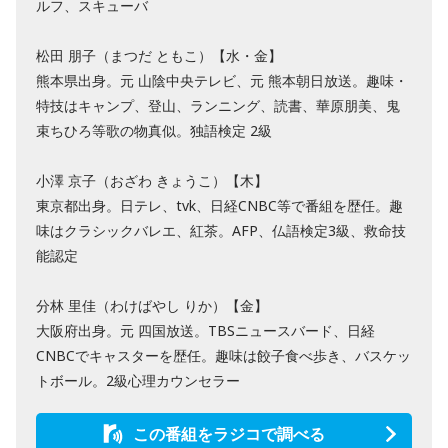
ルフ、スキューバ
松田 朋子（まつだ ともこ）【水・金】
熊本県出身。元 山陰中央テレビ、元 熊本朝日放送。趣味・
特技はキャンプ、登山、ランニング、読書、華原朋美、鬼
束ちひろ等歌の物真似。独語検定 2級
小澤 京子（おざわ きょうこ）【木】
東京都出身。日テレ、tvk、日経CNBC等で番組を歴任。趣
味はクラシックバレエ、紅茶。AFP、仏語検定3級、救命技
能認定
分林 里佳（わけばやし りか）【金】
大阪府出身。元 四国放送。TBSニュースバード、日経
CNBCでキャスターを歴任。趣味は餃⼦⾷べ歩き、バスケッ
トボール。2級⼼理カウンセラー
この番組をラジコで調べる