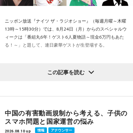
大森：えー！ ありがとう！ うれしいですね！ だってすごい
くない？ うちのライブの後にそのままの流れで結婚のプロポ
ーズをしてさ！
ニッポン放送『ナイツ ザ・ラジオショー』（毎週月曜～木曜
13時～15時30分）では、8月24日（月）からのスペシャルウ
若井：おいおいおいおい！
ィークは「番組丸6年！ゲスト6人夏物語～現金6万円もあた
る！～」と題して、連日豪華ゲストが生登場する。
藤澤：大切な日にしてくれたんだね！
大森：すっげぇ！
初日となる8月24日（月）のゲストは、タレントの中山秀征
若井：彼女と参戦して、次の日が彼女の誕生日で！ そして、
この記事を読む
と、番組初登場の俳優・鈴木保奈美。長年芸能界で活躍し続
誕生日プレゼントとして……。
ける2人に話を伺う。25日（火）は人気作品へ出演し続ける
若井：彼女と参戦したんだね！ で、次の日が彼女の誕生日
俳優・野呂佳代が出演。ドラマウォッチャーとして知られる
で、もう1つのプレゼントとして婚約指輪を渡してプロポーズ
ナイツ・塙とのトークに注目が集まる。26日（水）は料理愛
したんだ！
好家の平野レミが番組初登場。加えて、 ニッポン放送『ラジ
中国の有害動画規制から考える、子供の
オビバリー昼ズ』の木曜日でナイツと共演している清水ミチ
大森：もう、そう書いてまとめてくれてるのよ（笑）。
スマホ問題と国家運営の悩み
コも出演する。そして最終日となる27日（木）のゲストはシ
若井：そして、背中を押してくれたのはミセス先生たちだっ
情報
アナウンサー
ークレット。誰がゲストに来るか当日までお楽しみに。
2026.08.10 up