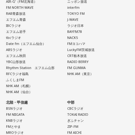
AIR-G'（FM北海道）
ニッポン放送
れるものを受け取ることで、「その一夜の一瞬一瞬が生まれ
FM NORTH WAVE
interfm
ていく」と語った。また、今回のラストライブツアーについ
RAB青森放送
TOKYO FM
エフエム青森
J-WAVE
て、「ライブというよりは、俺たちにとっては生き様、生き
IBCラジオ
ラジオ日本
方をこういう形に選んだ。だからライブじゃなくて生き様そ
エフエム岩手
BAYFM78
のものだった」と振り返った。「ライブを完璧にちゃんとや
tbcラジオ
NACK5
Date fm（エフエム仙台）
FMヨコハマ
るってことがゴールじゃなくて、限りある時間の中で今日と
ABSラジオ
LuckyFM茨城放送
いう一日を、一夜を、この瞬間を全力で生きること。その積
エフエム秋田
CRT栃木放送
み重ねなんじゃないのかな」
YBC山形放送
RADIO BERRY
Rhythm Station エフエム山形
FM GUNMA
RFCラジオ福島
NHK AM（東京）
日本武道館でのファイナルも、最後だから特別なのではな
ふくしまFM
く、「この一夜を俺たちらしく、その日を精一杯最高に生き
NHK AM（札幌）
NHK AM（仙台）
たい」と森友。番組では、今回のツアーで語られてきた物語
をもとに制作した絵本を、武道館公演で販売することも発表
北陸・甲信越
中部
BSNラジオ
CBCラジオ
した。会場では、ファンに喜んでもらうためのさまざまな準
FM NIIGATA
TOKAI RADIO
備を進めているという。
KNBラジオ
ぎふチャン
FMとやま
ZIP-FM
MROラジオ
FM AICHI
最後のステージを前に、森友はファンへ向けて「全部、もう