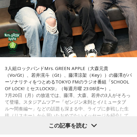
3人組ロックバンドMrs. GREEN APPLE（大森元貴
（Vo/Gt）、若井滉斗（Gt）、藤澤涼架（Key））の藤澤がパ
ーソナリティをつとめるTOKYO FMのラジオ番組「SCHOOL
OF LOCK! ミセスLOCKS!」（毎週月曜 23:08頃〜）。
7月20日（月）の放送では、藤澤、大森、若井の3人がそろっ
て登場。スタジアムツアー「ゼンジン未到とイ/ミュータブ
ル〜間奏編〜」などの話題も深まる中、ライブに参戦した生
徒（リスナー）から届いたおめでたいメッセージを紹介して
いきました。
この記事を読む