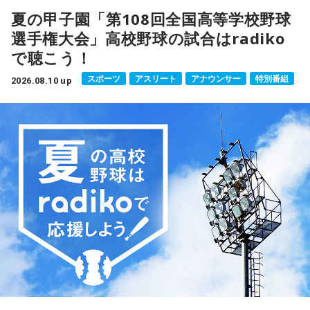
ョンを受けて、今作が作られたという。
夏の甲子園「第108回全国高等学校野球
選手権大会」高校野球の試合はradiko
戦争をテーマとした今作を見て鶴瓶は「やっぱり誰かが戦争
で聴こう！
の映画を作り続けることは必要やと思うんですよね」とその
思いを語る。それを受けて西川監督は「でも自分が戦争映画
スポーツ
アスリート
アナウンサー
特別番組
2026.08.10 up
を作れるとは思っていなくて。（映画の）タイトル通り“知ら
ない”じゃないですか。知らない時代の戦争のことを、知って
いるふりをして描くおこがましさはずっと感じていたんです
よね」と、その思いを明かした。
笑福亭鶴瓶、西川美和、上柳昌彦アナウンサー
鶴瓶が「知らんいうても、一生懸命研究したらそれがわかっ
て。えらいことやなって、よりわかるじゃないですか。やっ
ぱり映画監督って、誰かがこういうなんやってかないとね」
と返すと、西川監督は「そうなんですよね。だから自分が調
べていくと、こういうのも伝えた方がいいなと段々なってい
く。最初から伝えたい事があったというよりも、考える時間