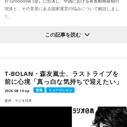
介 Grooooow Up』に出演し、中国における有害動画規制の
8月25日（火）ナイツ、山﨑ケイ（相席スタート） ＜ゲス
現状と、その背景にある国家運営の悩みについて解説しまし
ト＞野呂佳代
た。
8月26日（水）ナイツ、安藤なつ（メイプル超合金） ＜ゲ
スト＞清水ミチコ、平野レミ
この記事を読む
8月27日（木）ナイツ、箕輪はるか（ハリセンボン） ＜ゲ
スト＞シークレット
■番組メールアドレス：
rs@1242.com
■番組ハッシュタグ：#ナイツラジオショー
■番組ホームページ：
https://www.1242.com/radioshow/
T-BOLAN・森友嵐士、ラストライブを
前に心境「真っ白な気持ちで迎えたい」
音楽
ミュージシャン
2026.08.10 up
提供：ラジオ日本