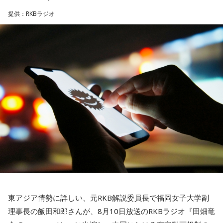
たんだ！
提供：RKBラジオ
そして、生放送で聴いていると、番組6年にちなんで現金6万
大森：そうですよ！
円があたる特別企画も実施予定。連日、豪華ゲストが登場す
る8月24日(月)からの『ナイツ ザ・ラジオショー』の特別企画
若井：本当にありがとうございました！
「番組丸6年！ゲスト6人夏物語～現金6万円もあたる！～」
大森：うれしいね！ 本当におめでとう！
をお聴き逃しなく。
藤澤：ありがとう！ おめでとう！
＜番組概要＞
番組名：SCHOOL OF LOCK!
放送日時：月曜～木曜 22:00～23:55／金曜 22:00～22:55
ニッポン放送「ナイツ ザ・ラジオショー」 『番組丸6年！
パーソナリティ：アンジー校長（アンジェリーナ1/3・
ゲスト6人夏物語～現金6万円もあたる！～』
Gacharic Spin）、たんぼ教頭（溝上たんぼ）
■放送日時：8月24日（月）～8月27日（木） 13時～15時
番組Webサイト：
https://www.tfm.co.jp/lock/
30分
番組公式X：
@sol_info
■出演者：
東アジア情勢に詳しい、元RKB解説委員長で福岡女子大学副
8月24日（月）ナイツ、平野ノラ ＜ゲスト＞中山秀征、鈴
理事長の飯田和郎さんが、8月10日放送のRKBラジオ『田畑竜
木保奈美