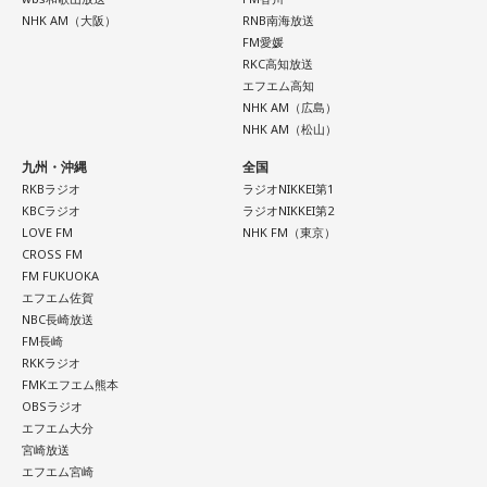
NHK AM（大阪）
RNB南海放送
FM愛媛
RKC高知放送
エフエム高知
NHK AM（広島）
NHK AM（松山）
九州・沖縄
全国
RKBラジオ
ラジオNIKKEI第1
KBCラジオ
ラジオNIKKEI第2
LOVE FM
NHK FM（東京）
CROSS FM
FM FUKUOKA
エフエム佐賀
NBC長崎放送
FM長崎
RKKラジオ
FMKエフエム熊本
OBSラジオ
エフエム大分
宮崎放送
エフエム宮崎