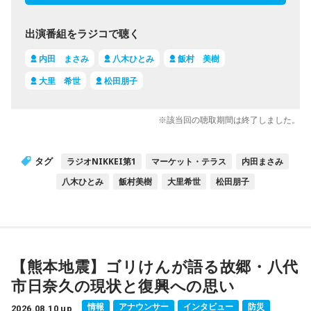
出演番組をラジコで聴く
内田 まさみ
八木ひとみ
飯村 美樹
大里 希世
松田朋子
※該当回の聴取期間は終了しました。
タグ
ラジオNIKKEI第1
マーケット・テラス
内田まさみ
八木ひとみ
飯村美樹
大里希世
松田朋子
【熊本地震】ゴリけんが語る故郷・八代
市日奈久の現状と復興への思い
情報
アナウンサー
インタビュー
防災
2026.08.10 up