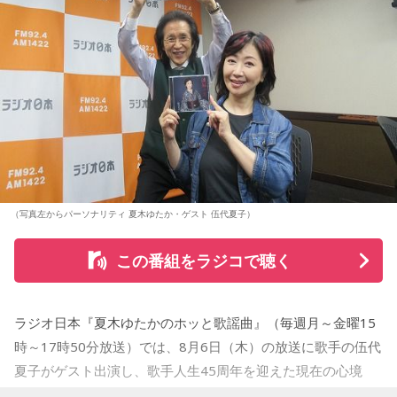
（写真左からパーソナリティ 夏木ゆたか・ゲスト 伍代夏子）
この番組をラジコで聴く
ラジオ日本『夏木ゆたかのホッと歌謡曲』（毎週月～金曜15
時～17時50分放送）では、8月6日（木）の放送に歌手の伍代
夏子がゲスト出演し、歌手人生45周年を迎えた現在の心境
や、デビュー当時の苦労について語った。