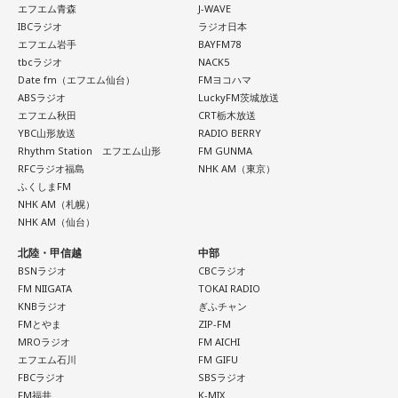
エフエム青森
J-WAVE
1．鳩のぬいぐるみ……本性は「愛情深い天使」
IBCラジオ
ラジオ日本
鳩のぬいぐるみは「愛情」を暗示しています。あなたは追い
エフエム岩手
BAYFM78
詰められても、自分より大切な誰かを思い浮かべる、利他的
tbcラジオ
NACK5
なタイプ。窮地でこそ人にやさしくできる、あたたかい心の
Date fm（エフエム仙台）
FMヨコハマ
持ち主です。ただ、自分を後回しにしすぎないよう気をつけ
ABSラジオ
LuckyFM茨城放送
てください。
エフエム秋田
CRT栃木放送
YBC山形放送
RADIO BERRY
Rhythm Station エフエム山形
FM GUNMA
2．身分証……本性は「したたかな悪魔」
RFCラジオ福島
NHK AM（東京）
身分証は「あなた自身の存在」を暗示しています。あなたは
ふくしまFM
窮地に立たされると、何よりまず自分を守り抜く、利己的な
NHK AM（札幌）
タイプ。生き残るための冷徹な判断力は、時に人を出し抜く
NHK AM（仙台）
ほどです。ただ、その強さはあなたや大切なものを守るため
の武器にもなるでしょう。
北陸・甲信越
中部
BSNラジオ
CBCラジオ
3．乾電池……本性は「気まぐれな人間」
FM NIIGATA
TOKAI RADIO
KNBラジオ
ぎふチャン
乾電池は「内に秘めたエネルギー」を暗示しています。あな
FMとやま
ZIP-FM
たは追い詰められると、理屈より先に、その時の衝動でとっ
MROラジオ
FM AICHI
さに動く本能タイプ。ある意味では、いちばん人間らしいか
エフエム石川
FM GIFU
もしれません。勢いが吉と出ることも多いですが、一呼吸置
FBCラジオ
SBSラジオ
いて考える癖もつけてみて。
FM福井
K-MIX