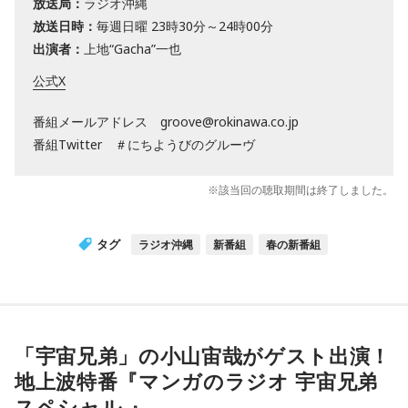
放送局：
ラジオ沖縄
放送日時：
毎週日曜 23時30分～24時00分
出演者：
上地“Gacha”一也
公式X
番組メールアドレス groove@rokinawa.co.jp
番組Twitter ＃にちようびのグルーヴ
※該当回の聴取期間は終了しました。
タグ
ラジオ沖縄
新番組
春の新番組
「宇宙兄弟」の小山宙哉がゲスト出演！
地上波特番『マンガのラジオ 宇宙兄弟
スペシャル 』