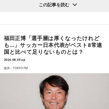
この記事を読む
番組では、前作「しゃんしゃん牡丹」の制作秘話を紹介。伍
代さんは、曲を受け取ると映像や物語が自然と頭に浮かび、
「こんな女性像を描きたい」「琴や三味線を取り入れたい」
など、自らイメージを提案しながら作品づくりに参加してい
福田正博「選手層は厚くなったけれど
ることを明かした。また、歌手はレコーディングを終えた
も…」サッカー日本代表がベスト8常連
後、自分自身が“演出家”となって楽曲を育てていく仕事でもあ
国と比べて足りないものとは？
ると語り、長年培ってきた表現者としての思いを語った。
2026.08.09 up
一方で、デビュー当時は決して順風満帆ではなかった。デビ
提供：TOKYO FM
ューから間もなく所属レコード会社がなくなり、「どこへ行
けばいいの？」と途方に暮れたことや、芸名を何度も変えな
がら挑戦を続けてきた日々を振り返る。それでも諦めずに歌
い続けた経験が、45周年記念シングル「露天の花」に込めた
「どんな環境でも花は咲く」「その場所で咲く花がある」と
いうメッセージにつながっていると話した。人生は何度でも