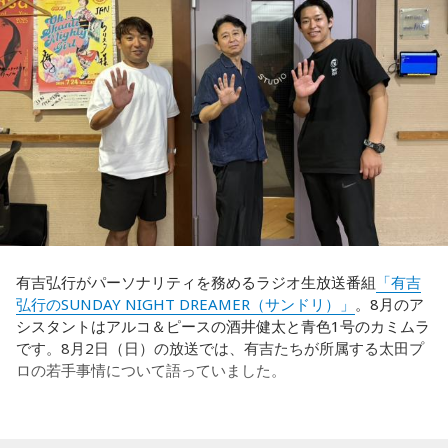
ってからブラジルが戦略を変えてきて、日本が一方的に押し
込まれてしまった。試合のなかで具体的な戦術が打ち出せな
かったと考えると、（選手のなかに）もう少し具体的な戦略
を示す人、ブレーンが必要なのかなと素人目には思ってしま
うのですが……。
福田：そういう見方も当然ありますし、それができれば一番
いいと思うのですが、森保監督は帰国後の会見で「戦術は後
出しジャンケンだ」と言っていたんです。どういうことかと
いうと、自分たちが変えたら相手がまた変えてくる、それに
対してまた変えていかなきゃならない。ベンチでその都度
（戦術を）言い続けても、向こうが変えてきたら、その変化
有吉弘行がパーソナリティを務めるラジオ生放送番組
「有吉
に対して変化しなきゃいけない。「こういうやり方をしま
弘行のSUNDAY NIGHT DREAMER（サンドリ）」
。8月のア
す」「だったらこう対応します」と。
シスタントはアルコ＆ピースの酒井健太と青色1号のカミムラ
です。8月2日（日）の放送では、有吉たちが所属する太田プ
そうすると、対応された側がまた変えてくるんですよ、それ
ロの若手事情について語っていました。
も試合中に。ですから、ベンチからでも戦術や戦略はある程
度言えますけど、ピッチのなかで選手たちがそれを感じて、
対応していく能力を高めていくのがサッカーにおいて一番重
要なんです。