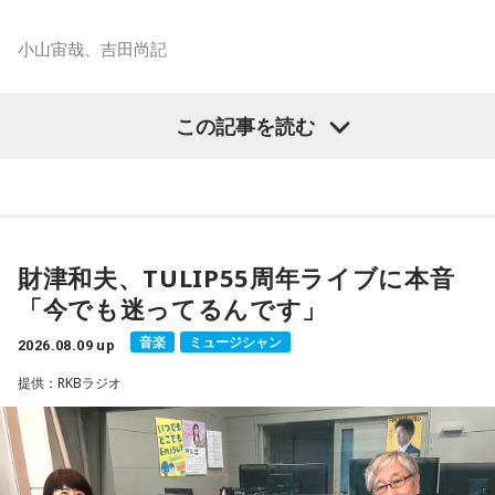
小山宙哉、吉田尚記
マンガ大賞の発起人にも名を連ねる吉田尚記アナウンサーが
この記事を読む
パーソナリティを務め、漫画にまつわるゲストを迎えるポッ
ドキャスト番組『マンガのラジオ supported by viviON』
（毎週日曜 18時頃配信）の地上波特別番組で、 「宇宙兄弟」
の漫画家・小山宙哉がゲスト出演する。
財津和夫、TULIP55周年ライブに本音
18年に及ぶ「宇宙兄弟」の連載完結のタイミングでの出演と
「今でも迷ってるんです」
なり、「宇宙兄弟」誕生のエピソードや「キャラクターに出
会う」というキャラクター造形について、ストーリーの発想
音楽
ミュージシャン
2026.08.09 up
と科学的裏付けについて等、様々な話を伺っていく。
提供：RKBラジオ
小山宙哉をゲストに迎える特別番組『マンガのラジオ 宇宙兄
弟スペシャル supported by viviON』は8月16日（日）19時
から放送。放送後には、地上波本編で未公開の音源を含むデ