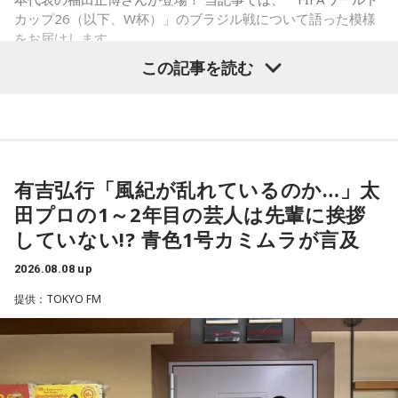
カップ26（以下、W杯）」のブラジル戦について語った模様
をお届けします。
この記事を読む
福田正博さん
1966年生まれの福田正博さんは、日本人初のJリーグ得点王に
輝き、Jリーグ通算228試合出場93得点を挙げ、日本代表では
有吉弘行「風紀が乱れているのか…」太
45試合出場で9ゴールを記録するなど活躍を見せ、1993年に
田プロの1～2年目の芸人は先輩に挨拶
はW杯アジア地区最終予選にも出場しました。2002年に現役
していない!? 青色1号カミムラが言及
を引退した後は、サッカー解説者としてメディアでの活動の
ほか、講演会やサッカー教室をおこなうなど、自身の経験を
2026.08.08 up
活かしながら幅広く活動しています。
提供：TOKYO FM
◆福田正博がW杯ブラジル戦を総括
藤木：ブラジル戦で、前半は佐野海舟選手の素晴らしいイン
ターセプトからのゴールがありましたし、前半の終了間際に
は日本がボールを持つ時間もありました。しかし、後半に入