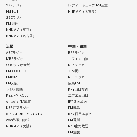
YBSラジオ
レディオキューブ FM三重
4．懐中電灯……本性は「冷静な神様!?」
FM FUJI
NHK AM（名古屋）
懐中電灯は「今後の見通し」を暗示しています。あなたは極
SBCラジオ
限の場面でもパニックにならず、状況を一歩引いて見極める
FM長野
冷静沈着なタイプ。感情に飲まれず、俯瞰して考えられるタ
NHK AM（東京）
NHK AM（名古屋）
イプです。ただ、いつも冷静すぎると近寄りがたく見られる
こともあるので、時には素直になってみましょう。
近畿
中国・四国
ABCラジオ
BSSラジオ
＊
MBSラジオ
エフエム山陰
OBCラジオ大阪
RSKラジオ
天使も悪魔も、どちらもあなたの一部。自分の中の両方を知
FM COCOLO
ＦＭ岡山
っておくことが、いざという時の本当の強さになるのかもし
FM802
RCCラジオ
FM大阪
広島FM
れません。
ラジオ関西
KRY山口放送
Kiss FM KOBE
エフエム山口
■監修者プロフィール：蝶ちょ（ちょうちょ）
e-radio FM滋賀
JRT四国放送
池袋占い館セレーネ所属。電話占いメルにも出演。第六感で
KBS京都ラジオ
FM徳島
人の想いを捉える羅針盤ヒーラー。霊感タロット、四柱推
α-STATION FM KYOTO
RNC西日本放送
命、宿曜占星術でオーダーメイドの鑑定を手掛ける。転職、
wbs和歌山放送
FM香川
結婚、離別など多くの経験から、今どう動くべきか悩む人に
NHK AM（大阪）
RNB南海放送
寄り添いナビゲートする。
FM愛媛