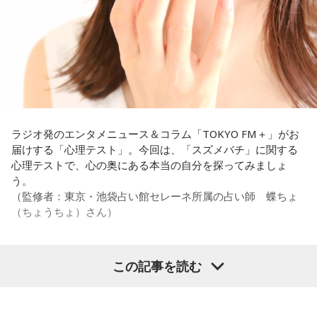
うことでしょうか？
なことを言うのもあれですけど、（ぐりんぴーすさんが）ど
ういう先輩か分かっていないんだと思います」と正直に語り
福田：そうですね。選手層は厚くなっているし、森保監督の
ます。
「誰が出ても同じような戦いができる準備をしてきた」とい
う言葉がその通りであることを、グループステージで証明で
それを受け、有吉は「でもさ、この世界に入ったら俺だって
きていたと思います。でも、そこから上に行くためには、や
（若手の頃は）誰か分からない人にも一応挨拶するじゃな
っぱり“個の力”が必要だったかなと感じています。
い？ 何があるか分からないからさ」と持論を語ります。その
意見にカミムラも納得しつつも、「ちゃんと挨拶をしない人
世界で見ても、日本だけでなく主力の選手がケガする国は
間は時代的に増えていますね」とリアルな実情を明かしま
ラジオ発のエンタメニュース＆コラム「TOKYO FM＋」がお
多々あって、それでも勝ち上がっていく力が必要なのがW杯
す。
届けする「心理テスト」。今回は、「スズメバチ」に関する
なんです。そういう意味では、確かに選手層は厚くなったけ
心理テストで、心の奥にある本当の自分を探ってみましょ
れども、さらに“個”の力を高めながら、選手層をもっと厚くし
また、有吉は「吉本（興業）は縦がちゃんとしているじゃ
う。
なきゃいけない。ベスト16・ベスト8に進む国と比べたとき
ん。それは養成所でもそういう教えがあるんだろうし、先輩
（監修者：東京・池袋占い館セレーネ所属の占い師 蝶ちょ
に、そこまでの選手層だったのかというと、まだまだ厚くし
からも受け継がれるからだと思うんだよね」と他事務所と比
（ちょうちょ）さん）
ていかないとダメなのではないか、ということなんだと思い
較しつつ、「太田プロはゆるいから……酒井のせいで（笑）」
ます。
と冗談交じりに言うと、酒井も「俺のせいじゃないと思いま
すけどね」とすぐさまツッコミを入れていました。
この記事を読む
ただ、あれだけケガ人が出て、誰が出ても同じようなサッカ
【質問】
ーができて、グループステージをああいう形で抜けられたと
＜番組概要＞
家でくつろいでいると、突然、大きなスズメバチが部屋に飛
いうのは今までなかったことですし、力がついているのは事
番組名：有吉弘行のSUNDAY NIGHT DREAMER
び込んできました。
実ですね。