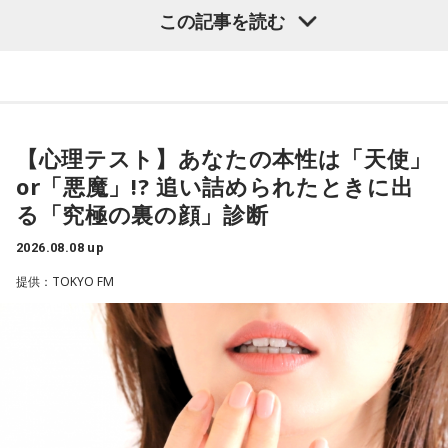
（左から）酒井健太、有吉弘行、カミムラ
この記事を読む
ブラジル戦のときも「守ろう」という気持ちはなくても、ブ
ラジルが1点負けていたときに、前に出てくるエネルギーって
すごいんです。それを食い止めたり、押し返したりするため
◆太田プロの若手芸人事情
には、前半よりもエネルギーをもっと使わなきゃいけないけ
れども、ブラジルのものすごい勢いにのまれてしまった。た
有吉は、若手芸人と接する機会の多いカミムラに聞きたいこ
だ、これは日本だけではなく、アルゼンチンと対戦したイン
とがあると切り出し、「賞レースで結果を残していないコン
【心理テスト】あなたの本性は「天使」
グランドもそういう展開になったんですよ。サッカーってそ
ビ、（芸歴18年目の）ぐりんぴーすがよく愚痴をこぼしてい
or「悪魔」!? 追い詰められたときに出
ういうスポーツなんですよね。
るのは、最近の後輩は挨拶をしてくれないんだって（笑）」
る「究極の裏の顔」診断
と暴露します。
つまり、ベンチから何か言っても（すぐに戦術を）変えられ
2026.08.08 up
るほど簡単なスポーツではないんです。なぜならば、相手が
有吉自身は、今では後輩から挨拶されないことがまったくな
それに対してまた変化をしてくるから。だから“個”の力を高め
いため分からないと前置きしつつ、「ぐりんぴーすがそう言
提供：TOKYO FM
て、時間をつくれる選手が重要になってくるということです
っていたから……その辺はどう？ 風紀が乱れているかどうか」
ね。
と質問します。
◆世界で戦うために必要な“個”の力
これに対して、カミムラは「ぐりんぴーすさんが言っている
のは、1～2年目の芸人の子たちだと思うんですけど……たぶ
藤木：今回、日本代表はケガ人が続出しましたが、それでも
ん、その子たちは本当に挨拶していないと思います」と苦笑
あの戦いができたというのは、選手層も相当厚くなったとい
い。有吉が「なんでなの？」と尋ねると、カミムラは「こん