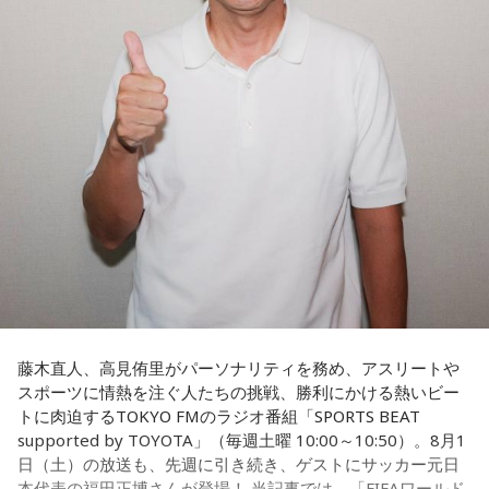
立ち上がれるという応援歌は、自身の歩みそのものでもある
という。
さらに、趣味についてもトークを展開。愛犬と過ごす時間を
増やすために驚くべきあるものを購入したと言う。さて何を
購入したのか…？ 詳しくはradikoタイムフリーで！
藤木直人、高見侑里がパーソナリティを務め、アスリートや
スポーツに情熱を注ぐ人たちの挑戦、勝利にかける熱いビー
トに肉迫するTOKYO FMのラジオ番組「SPORTS BEAT
supported by TOYOTA」（毎週土曜 10:00～10:50）。8月1
日（土）の放送も、先週に引き続き、ゲストにサッカー元日
本代表の福田正博さんが登場！ 当記事では、「FIFAワールド