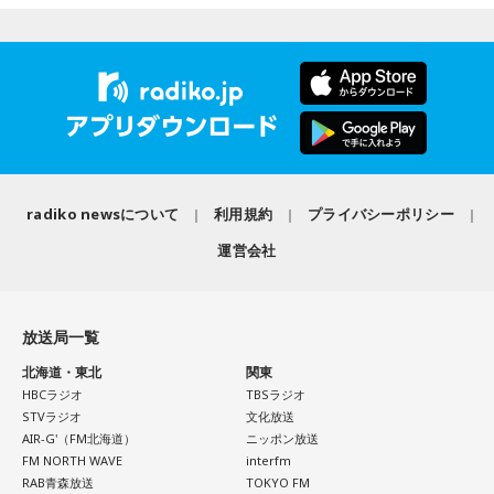
放送日時：毎週日曜 20:00～21:55
あなたは慌てて、荷物をつかんで部屋の外へ逃げ出します。
放送エリア：TOKYO FMをのぞくJFN全国25局ネット
安全な場所までたどり着き、ほっと一息。
藤木：そんな日本代表を僕たちも応援したいと思います。
パーソナリティ：有吉弘行
ふと見ると、あなたは無我夢中で、あるものを握りしめてい
番組Webサイト：
https://jfn-pods.com/program/27400
ました。
音声コンテンツプラットフォーム「JFN Pods」ではスペシャ
それは何でしたか？次の中から近いものを1つ選んでくださ
ル音声も配信中！
い。
（左から）福田正博さん、藤木直人、高見侑里
1． 鳩のぬいぐるみ
＜番組概要＞
2． パスポートなどの身分証
radiko newsについて
利用規約
プライバシーポリシー
番組名：SPORTS BEAT supported by TOYOTA
3． 買ったばかりの乾電池
放送日時：毎週土曜 10:00～10:50
4． 懐中電灯
運営会社
パーソナリティ：藤木直人、高見侑里
番組Webサイト：
https://www.tfm.co.jp/beat/
【解説】
番組公式X：
@SPORTSBEAT_TFM
この心理テストでわかることは、追い詰められた時に出る、
放送局一覧
あなたの「究極の裏の顔」です。
とっさに握りしめたものは、あなたが窮地で無意識に守ろう
北海道・東北
関東
とする「本当に大切なもの」を暗示しています。冷静ではい
HBCラジオ
TBSラジオ
られない極限の場面でこそ、普段は隠れているあなたの本性
STVラジオ
文化放送
AIR-G'（FM北海道）
ニッポン放送
が表に出るのです。
FM NORTH WAVE
interfm
RAB青森放送
TOKYO FM
【解答】