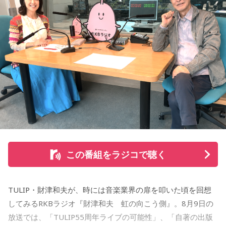
ィレクターズカット版のポッドキャスト配信も予定してい
る。
【小山宙哉プロフィール】
1978年生 京都府出身 京都市立銅駝美術工芸高等学校（現：
京都市立美術工芸高等学校）、大阪市立デザイン教育研究所
卒業。デザイン会社勤務を経て、「モーニング」に持ち込み
をした『ジジジイ』で第14回MANGA OPEN審査委員賞（わ
たせせいぞう賞）受賞。『劇団JET’S』で第15回MANGA
OPEN大賞受賞。2006年『ハルジャン』『ジジジイ-GGG-』
を連載。
この番組をラジコで聴く
2007年12月、初の週刊連載作品『宇宙兄弟』連載開始。同作
で2010年 第56回小学館漫画賞一般向け部門、2011年 第35回
TULIP・財津和夫が、時には音楽業界の扉を叩いた頃を回想
講談社漫画賞一般部門、2014年 手塚治虫文化賞読者賞を受
してみるRKBラジオ『財津和夫 虹の向こう側』。8月9日の
賞。TVアニメ、実写映画等、多くのメディアミックスを果た
放送では、「TULIP55周年ライブの可能性」、「自著の出版
す大ヒット作品となり2026年6月完結。