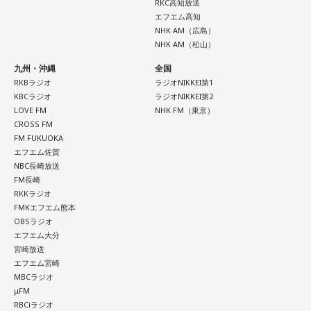
Webサイト：
https://selene-uranai.com/
RKC高知放送
YouTube：
https://www.youtube.com/@ataru-uranai
エフエム高知
NHK AM（広島）
NHK AM（松山）
九州・沖縄
全国
RKBラジオ
ラジオNIKKEI第1
KBCラジオ
ラジオNIKKEI第2
LOVE FM
NHK FM（東京）
CROSS FM
FM FUKUOKA
エフエム佐賀
NBC長崎放送
FM長崎
RKKラジオ
FMKエフエム熊本
OBSラジオ
エフエム大分
宮崎放送
エフエム宮崎
MBCラジオ
μFM
RBCiラジオ