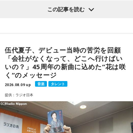
記念イベントの裏話」、「デビュー時の音楽業界」、といっ
この記事を読む
た古今のトピックスが盛りだくさんです。
【近刊】
『宇宙兄弟』完結 46巻
■番組タイトル：『マンガのラジオ 宇宙兄弟スペシャル
supported by viviON』
■放送日時：2026年8月16日（日） 19時～20時
伍代夏子、デビュー当時の苦労を回顧
■パーソナリティ：吉田尚記
「会社がなくなって、どこへ行けばい
■ゲスト：小山宙哉
いの？」45周年の新曲に込めた“花は咲
■メールアドレス：
manga@1242.com
■公式Xアカウント：@MANGARADIO1242
く”のメッセージ
■ハッシュタグ：#マンガのラジオ
音楽
タレント
■番組HP：
2026.08.09 up
https://manga-no-radio.com/
提供：ラジオ日本