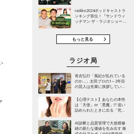
TBSラジオ『安住紳一郎の日
曜天国』インタビュー
radiko2024ポッドキャストラ
投
ンキング首位！『サンドウィ
ッチマン ザ・ラジオショー サ
を
タデー』インタビュー
もっと見る
き
ラジオ局
い
有吉弘行「風紀が乱れている
のか…」太田プロの1～2年目
の芸人は先輩に挨拶していな
い!? 青色1号カミムラが言及
【心理テスト】あなたの本性
ァ
は「天使」or「悪魔」!? 追い
詰められたときに出る「究極
の裏の顔」診断
AI診断と品質管理で大規模修
繕の新たな価値を生み出す 株
式会社アケボノのDX最前線