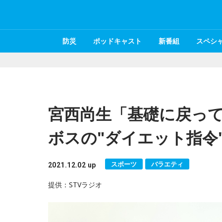
防災
ポッドキャスト
新番組
スペシ
宮西尚生「基礎に戻っ
ボスの"ダイエット指令"
スポーツ
バラエティ
2021.12.02 up
提供：STVラジオ