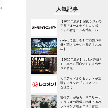
人気記事
ジオ
【2026年最新】深夜ラジオの
定番『オールナイトニッポ
リ
ン』の聴き方＆各番組・パー
ソナリティ一覧
た
radikoで聴ける！ プロ野球中
継が聴けるラジオ番組【2026
年】
力
【2026年最新】radikoで聴け
る！本当に面白いおすすめラ
ジオ番組
人気アイドルやタレントが出
演するラジオ『レコメン！』
を聴こう
の
安住アナが語る「サラリーマ
ンラジオの流儀」radiko2024
ランキング在京エリア首位