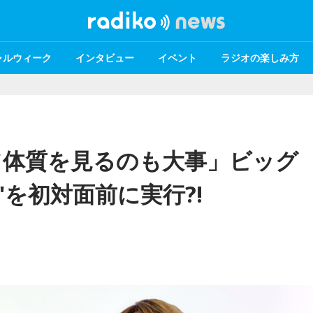
ャルウィーク
インタビュー
イベント
ラジオの楽しみ方
て体質を見るのも大事」ビッグ
を初対面前に実行?!