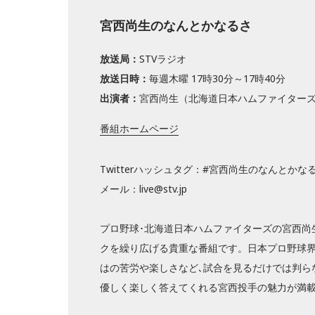
宮西尚生のなんとかなるさ
放送局：
STVラジオ
放送日時：
毎週木曜 17時30分～17時40分
出演者：
宮西尚生（北海道日本ハムファイター
番組ホームページ
Twitterハッシュタグ：#宮西尚生のなんとかな
メール：live@stv.jp
プロ野球･北海道日本ハムファイターズの宮西尚
クを繰り広げる貴重な番組です。日本プロ野球
はの苦労や楽しさなど､試合を見るだけでは判ら
優しく楽しく答えてくれる宮西投手の魅力が満