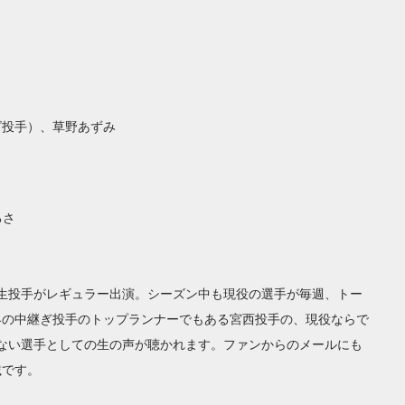
ズ投手）、草野あずみ
るさ
生投手がレギュラー出演。シーズン中も現役の選手が毎週、トー
界の中継ぎ投手のトップランナーでもある宮西投手の、現役ならで
ない選手としての生の声が聴かれます。ファンからのメールにも
載です。