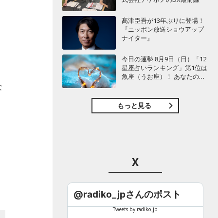
髙津臣吾が13年ぶりに登場！
『ニッポン放送ショウアップ
ナイター』
今日の運勢 8月9日（日）「12
星座占いランキング」第1位は
ウ
魚座（うお座）！ あなたの星
座は何位？
な
もっと見る
て
X
@radiko_jpさんのポスト
Tweets by radiko_jp