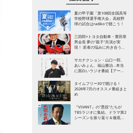
夏の甲子園「第108回全国高等
学校野球選手権大会」高校野
球の試合はradikoで聴こう！
三四郎×トヨタ自動車・豊田章
男会長 夢の"親子"共演が実
現！ 若者の悩みに向き合うポ
ッドキャスト番組が始動
サカナクション・山口一郎、
あいみょん、福山雅治…本当
に面白いラジオ番組【アーテ
ィスト編】
タイムフリー30で聴ける！
2026年7月のオススメ番組まと
め
『VIVANT』の"悪役"たちが
TBSラジオに集結。ドラマ第2
シーズンを振り返り＆徹底考
察！