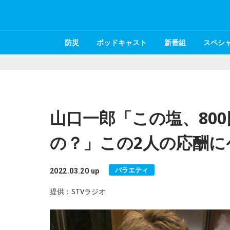
防災
ポッドキャスト
新番組
スペシ
山口一郎「この塩、80
の？」この2人の応酬に
バラエティ
2022.03.20 up
提供：STVラジオ