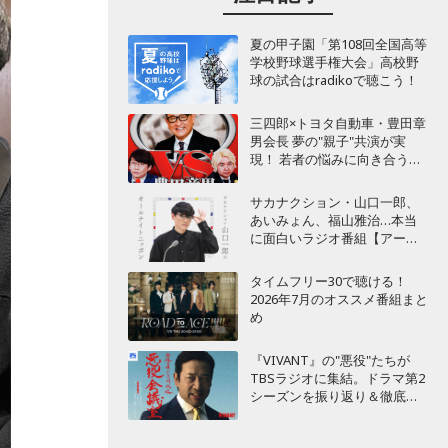
夏の甲子園「第108回全国高等
学校野球選手権大会」高校野
球の試合はradikoで聴こう！
三四郎×トヨタ自動車・豊田章
男会長 夢の"親子"共演が実
現！ 若者の悩みに向き合うポ
ッドキャスト番組が始動
サカナクション・山口一郎、
あいみょん、福山雅治…本当
に面白いラジオ番組【アーテ
ィスト編】
タイムフリー30で聴ける！
2026年7月のオススメ番組まと
め
『VIVANT』の"悪役"たちが
TBSラジオに集結。ドラマ第2
シーズンを振り返り＆徹底考
察！