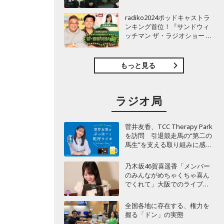
TBSラジオ『安住紳一郎の日
こ
曜天国』インタビュー
radiko2024ポッドキャストラ
ンキング首位！『サンドウィ
ッチマン ザ・ラジオショー サ
タデー』インタビュー
もっと見る
ラジオ局
菅井友香、TCC Therapy Park
を訪問 引退競走馬の“第二の
馬生”を支える取り組みに感
投
動！
乃木坂46賀喜遥香「メンバー
のみんながめちゃくちゃ喜ん
でくれて」大阪でのライブで
毎回届く“親戚からの差し入
る
れ”とは？
全国各地に存在する、権力を
握る「ドン」の実態