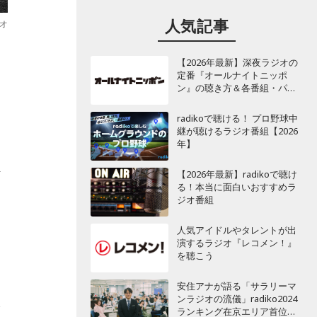
人気記事
ジオ
【2026年最新】深夜ラジオの
定番『オールナイトニッポ
ン』の聴き方＆各番組・パー
ソナリティ一覧
radikoで聴ける！ プロ野球中
継が聴けるラジオ番組【2026
年】
呼
【2026年最新】radikoで聴け
る！本当に面白いおすすめラ
ジオ番組
人気アイドルやタレントが出
演するラジオ『レコメン！』
を聴こう
安住アナが語る「サラリーマ
ンラジオの流儀」radiko2024
分
ランキング在京エリア首位