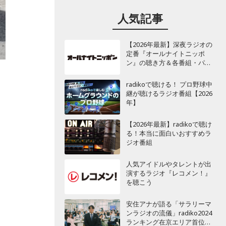
人気記事
【2026年最新】深夜ラジオの
定番『オールナイトニッポ
ン』の聴き方＆各番組・パー
ソナリティ一覧
radikoで聴ける！ プロ野球中
継が聴けるラジオ番組【2026
年】
【2026年最新】radikoで聴け
る！本当に面白いおすすめラ
ジオ番組
、
人気アイドルやタレントが出
な
演するラジオ『レコメン！』
を聴こう
り
安住アナが語る「サラリーマ
ンラジオの流儀」radiko2024
ランキング在京エリア首位