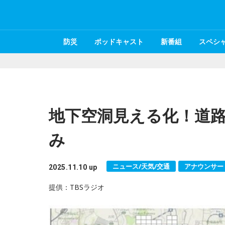
防災
ポッドキャスト
新番組
スペシ
地下空洞見える化！道路
み
ニュース/天気/交通
アナウンサー
2025.11.10 up
提供：TBSラジオ