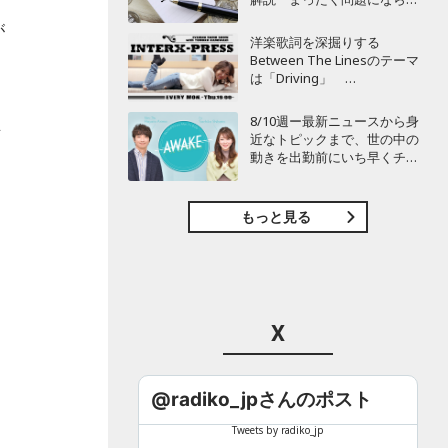
い」
が
洋楽歌詞を深掘りする
Between The Linesのテーマ
は「Driving」
BAYFM78『INTER X-PRESS』
8/10週ー最新ニュースから身
立
近なトピックまで、世の中の
し
動きを出勤前にいち早くチェ
ック！ これできょう一日の
話題に困りません！
BAYFM78『AWAKE』
もっと見る
X
@radiko_jpさんのポスト
Tweets by radiko_jp