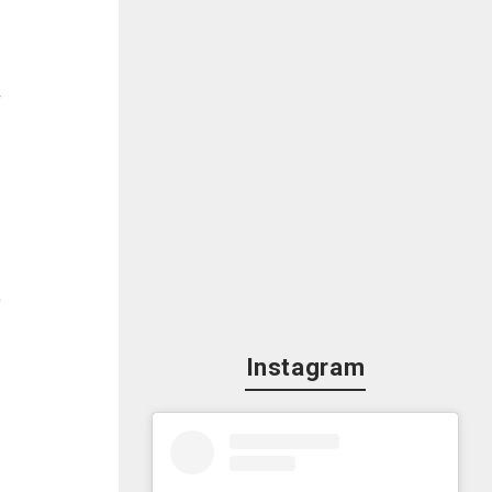
析
空
、
Instagram
な
す