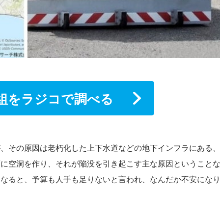
組をラジコで調べる
が、その原因は老朽化した上下水道などの地下インフラにある
下に空洞を作り、それが陥没を引き起こす主な原因ということ
となると、予算も人手も足りないと言われ、なんだか不安にな