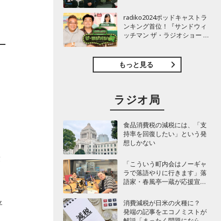
TBSラジオ『安住紳一郎の日
曜天国』インタビュー
radiko2024ポッドキャストラ
ンキング首位！『サンドウィ
ッチマン ザ・ラジオショー サ
タデー』インタビュー
もっと見る
道
ラジオ局
食品消費税の減税には、「支
持率を回復したい」という発
想しかない
段
「こういう町内会はノーギャ
ラで落語やりに行きます」落
語家・春風亭一蔵が応援宣
言！
消費減税が日米の火種に？
平
発端の記事をエコノミストが
解説「まったく問題にならな