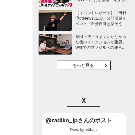
てもワクワクしておりま
す！」
【イベントレポート】『田村
淳のNewsCLUB』公開収録イ
ベント「自分自身と話そうの
日」を開催 ～来場者ととも
に“人生の最後に流したい
福田正博「うまくいかなかっ
曲”などをテーマにトーク
た後のリアクションが重要」
W杯でのブラジルへの発言が
波紋を呼んだ塩貝健人に今後
期待することは？
もっと見る
X
@radiko_jpさんのポスト
Tweets by radiko_jp