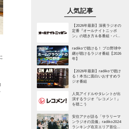
人気記事
【2026年最新】深夜ラジオの
定番『オールナイトニッポ
ン』の聴き方＆各番組・パー
ソナリティ一覧
radikoで聴ける！ プロ野球中
継が聴けるラジオ番組【2026
に
年】
【2026年最新】radikoで聴け
る！本当に面白いおすすめラ
ジオ番組
動
プ
人気アイドルやタレントが出
演するラジオ『レコメン！』
を聴こう
安住アナが語る「サラリーマ
ンラジオの流儀」radiko2024
ランキング在京エリア首位