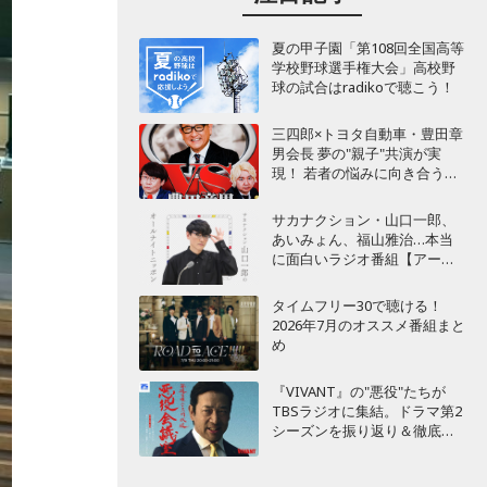
夏の甲子園「第108回全国高等
学校野球選手権大会」高校野
球の試合はradikoで聴こう！
三四郎×トヨタ自動車・豊田章
男会長 夢の"親子"共演が実
現！ 若者の悩みに向き合うポ
ッドキャスト番組が始動
サカナクション・山口一郎、
あいみょん、福山雅治…本当
に面白いラジオ番組【アーテ
ィスト編】
タイムフリー30で聴ける！
2026年7月のオススメ番組まと
め
『VIVANT』の"悪役"たちが
TBSラジオに集結。ドラマ第2
シーズンを振り返り＆徹底考
察！