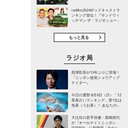
TBSラジオ『安住紳一郎の日
曜天国』インタビュー
radiko2024ポッドキャストラ
ンキング首位！『サンドウィ
ッチマン ザ・ラジオショー サ
タデー』インタビュー
表
もっと見る
ラジオ局
髙津臣吾が13年ぶりに登場！
『ニッポン放送ショウアップ
ナイター』
今日の運勢 8月9日（日）「12
星座占いランキング」第1位は
魚座（うお座）！ あなたの星
座は何位？
大注目の若手俳優・黒崎煌代
が『オールナイトニッポン
0(ZERO)』に初登場「今からと